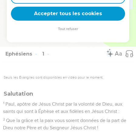
aux faux docteurs qui essaient de séduire les Eglises
voisines de Colosses.
Accepter tous les cookies
La Bible Du Semeur Copyright © 1992, 1999 by Biblica, Inc.® Used by
Tout refuser
permission. All rights reserved worldwide.
Ephésiens
1
Seuls les Évangiles sont disponibles en vidéo pour le moment.
Salutation
1
Paul, apôtre de Jésus Christ par la volonté de Dieu, aux
saints qui sont à Éphèse et aux fidèles en Jésus Christ :
2
Que la grâce et la paix vous soient données de la part de
Dieu notre Père et du Seigneur Jésus Christ !