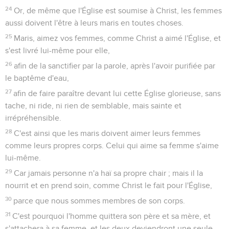
24
Or, de même que l'Église est soumise à Christ, les femmes
aussi doivent l'être à leurs maris en toutes choses.
25
Maris, aimez vos femmes, comme Christ a aimé l'Église, et
s'est livré lui-même pour elle,
26
afin de la sanctifier par la parole, après l'avoir purifiée par
le baptême d'eau,
27
afin de faire paraître devant lui cette Église glorieuse, sans
tache, ni ride, ni rien de semblable, mais sainte et
irrépréhensible.
28
C'est ainsi que les maris doivent aimer leurs femmes
comme leurs propres corps. Celui qui aime sa femme s'aime
lui-même.
29
Car jamais personne n'a haï sa propre chair ; mais il la
nourrit et en prend soin, comme Christ le fait pour l'Église,
30
parce que nous sommes membres de son corps.
31
C'est pourquoi l'homme quittera son père et sa mère, et
s'attachera à sa femme, et les deux deviendront une seule