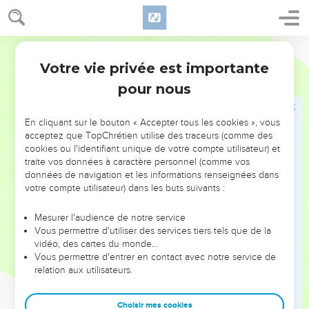
Le thème majeur que développe l’apôtre est celui de l’unité
et de la diversité de l’Eglise :
Segond 1910
Votre vie privée est importante
— unité et diversité d’origine (2.1 à 3.20), *Juifs et non-Juifs
Ephésiens
Introduction
*sauvés, les uns comme les autres, par grâce pour former «
pour nous
un seul corps » ;
En cliquant sur le bouton « Accepter tous les cookies », vous
— unité de l’Eglise et diversité de dons (4.1-16) ;
acceptez que TopChrétien utilise des traceurs (comme des
cookies ou l'identifiant unique de votre compte utilisateur) et
— unité et diversité sociale (5.21 à 6.9).
traite vos données à caractère personnel (comme vos
données de navigation et les informations renseignées dans
Ces développements sont émaillés de recommandations
votre compte utilisateur) dans les buts suivants :
pratiques sur le comportement du chrétien rempli de l’Esprit
Mesurer l'audience de notre service
Saint, que Paul oppose, par un violent contraste, à celui de
Vous permettre d'utiliser des services tiers tels que de la
ceux qui ne connaissent pas Dieu (4.17 à 5.20). Le
vidéo, des cartes du monde…
développement final décrit les armes du chrétien dont
Vous permettre d'entrer en contact avec notre service de
relation aux utilisateurs.
celui-ci devra user dans le combat spirituel (6.10-17).
Ainsi les destinataires de Paul seront-ils armés pour résister
Choisir mes cookies