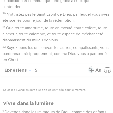
l'édification et communique une grâce à ceux qui
l'entendent.
30
N'attristez pas le Saint Esprit de Dieu, par lequel vous avez
été scellés pour le jour de la rédemption.
31
Que toute amertume, toute animosité, toute colère, toute
clameur, toute calomnie, et toute espèce de méchanceté,
disparaissent du milieu de vous.
32
Soyez bons les uns envers les autres, compatissants, vous
pardonnant réciproquement, comme Dieu vous a pardonné
en Christ.
Ephésiens
5
Seuls les Évangiles sont disponibles en vidéo pour le moment.
Vivre dans la lumière
1
Devenez donc les imitateurs de Dieu, comme des enfants