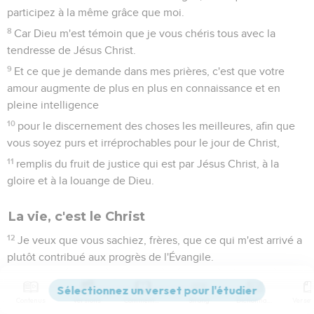
participez à la même grâce que moi.
8
Car Dieu m'est témoin que je vous chéris tous avec la
tendresse de Jésus Christ.
9
Et ce que je demande dans mes prières, c'est que votre
amour augmente de plus en plus en connaissance et en
pleine intelligence
10
pour le discernement des choses les meilleures, afin que
vous soyez purs et irréprochables pour le jour de Christ,
11
remplis du fruit de justice qui est par Jésus Christ, à la
gloire et à la louange de Dieu.
La vie, c'est le Christ
12
Je veux que vous sachiez, frères, que ce qui m'est arrivé a
plutôt contribué aux progrès de l'Évangile.
13
En effet, dans tout le prétoire et partout ailleurs, nul
n'ignore que c'est pour Christ que je suis dans les liens,
Contenus
Versions
Commentaires
Strong
Dictionnaire
14