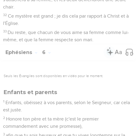
chair.
32
Ce mystère est grand ; je dis cela par rapport à Christ et à
l'Église.
33
Du reste, que chacun de vous aime sa femme comme lui-
même, et que la femme respecte son mari.
Ephésiens
6
Seuls les Évangiles sont disponibles en vidéo pour le moment.
Enfants et parents
1
Enfants, obéissez à vos parents, selon le Seigneur, car cela
est juste.
2
Honore ton père et ta mère (c'est le premier
commandement avec une promesse),
3
afin que tu sois heureux et que tu vives longtemps sur la