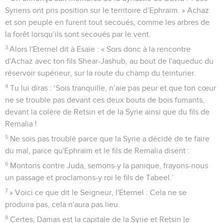
Syriens ont pris position sur le territoire d’Ephraïm. » Achaz
et son peuple en furent tout secoués, comme les arbres de
la forêt lorsqu’ils sont secoués par le vent.
3
Alors l'Eternel dit à Esaïe : « Sors donc à la rencontre
d'Achaz avec ton fils Shear-Jashub, au bout de l'aqueduc du
réservoir supérieur, sur la route du champ du teinturier.
4
Tu lui diras : ‘Sois tranquille, n’aie pas peur et que ton cœur
ne se trouble pas devant ces deux bouts de bois fumants,
devant la colère de Retsin et de la Syrie ainsi que du fils de
Remalia !
5
Ne sois pas troublé parce que la Syrie a décidé de te faire
du mal, parce qu'Ephraïm et le fils de Remalia disent :
6
Montons contre Juda, semons-y la panique, frayons-nous
un passage et proclamons-y roi le fils de Tabeel.’
7
» Voici ce que dit le Seigneur, l'Eternel : Cela ne se
produira pas, cela n'aura pas lieu.
8
Certes, Damas est la capitale de la Syrie et Retsin le