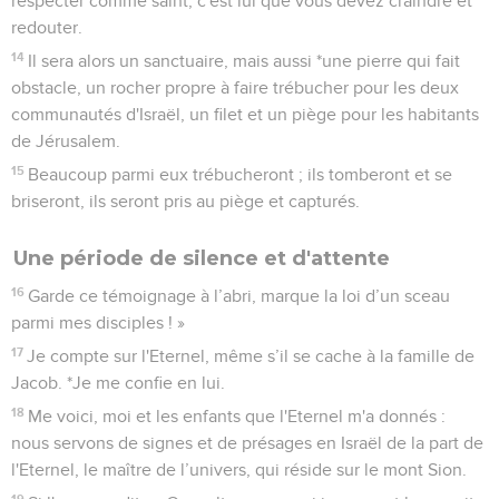
respecter comme saint, c'est lui que vous devez craindre et
redouter.
14
Il sera alors un sanctuaire, mais aussi *une pierre qui fait
obstacle, un rocher propre à faire trébucher pour les deux
communautés d'Israël, un filet et un piège pour les habitants
de Jérusalem.
15
Beaucoup parmi eux trébucheront ; ils tomberont et se
briseront, ils seront pris au piège et capturés.
Une période de silence et d'attente
16
Garde ce témoignage à l’abri, marque la loi d’un sceau
parmi mes disciples ! »
17
Je compte sur l'Eternel, même s’il se cache à la famille de
Jacob. *Je me confie en lui.
18
Me voici, moi et les enfants que l'Eternel m'a donnés :
nous servons de signes et de présages en Israël de la part de
l'Eternel, le maître de l’univers, qui réside sur le mont Sion.
19