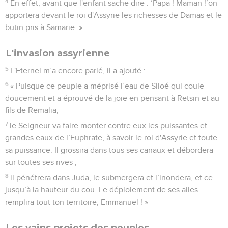
4
En effet, avant que l'enfant sache dire : ‘Papa ! Maman !’on
apportera devant le roi d'Assyrie les richesses de Damas et le
butin pris à Samarie. »
L'invasion assyrienne
5
L'Eternel m’a encore parlé, il a ajouté :
6
« Puisque ce peuple a méprisé l’eau de Siloé qui coule
doucement et a éprouvé de la joie en pensant à Retsin et au
fils de Remalia,
7
le Seigneur va faire monter contre eux les puissantes et
grandes eaux de l’Euphrate, à savoir le roi d'Assyrie et toute
sa puissance. Il grossira dans tous ses canaux et débordera
sur toutes ses rives ;
8
il pénétrera dans Juda, le submergera et l’inondera, et ce
jusqu’à la hauteur du cou. Le déploiement de ses ailes
remplira tout ton territoire, Emmanuel ! »
Les vains projets des peuples