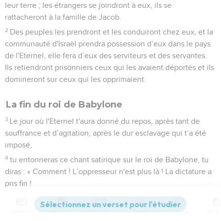
leur terre ; les étrangers se joindront à eux, ils se
rattacheront à la famille de Jacob.
2
Des peuples les prendront et les conduiront chez eux, et la
communauté d'Israël prendra possession d’eux dans le pays
de l'Eternel, elle fera d’eux des serviteurs et des servantes.
Ils retiendront prisonniers ceux qui les avaient déportés et ils
domineront sur ceux qui les opprimaient.
La fin du roi de Babylone
3
Le jour où l'Eternel t'aura donné du repos, après tant de
souffrance et d’agitation, après le dur esclavage qui t’a été
imposé,
4
tu entonneras ce chant satirique sur le roi de Babylone, tu
diras : « Comment ! L’oppresseur n'est plus là ! La dictature a
pris fin !
5
L'Eternel a brisé le bâton des méchants, le gourdin des
dominateurs.
Contenus
Versions
Commentaires
Strong
Dictionnaire