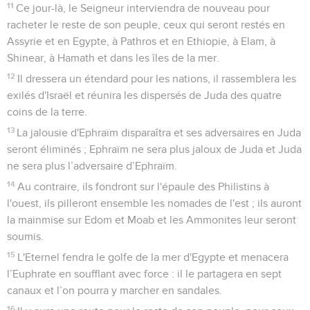
11
Ce jour-là, le Seigneur interviendra de nouveau pour
racheter le reste de son peuple, ceux qui seront restés en
Assyrie et en Egypte, à Pathros et en Ethiopie, à Elam, à
Shinear, à Hamath et dans les îles de la mer.
12
Il dressera un étendard pour les nations, il rassemblera les
exilés d'Israël et réunira les dispersés de Juda des quatre
coins de la terre.
13
La jalousie d'Ephraïm disparaîtra et ses adversaires en Juda
seront éliminés ; Ephraïm ne sera plus jaloux de Juda et Juda
ne sera plus l’adversaire d’Ephraïm.
14
Au contraire, ils fondront sur l'épaule des Philistins à
l'ouest, ils pilleront ensemble les nomades de l'est ; ils auront
la mainmise sur Edom et Moab et les Ammonites leur seront
soumis.
15
L'Eternel fendra le golfe de la mer d'Egypte et menacera
l’Euphrate en soufflant avec force : il le partagera en sept
canaux et l’on pourra y marcher en sandales.
16