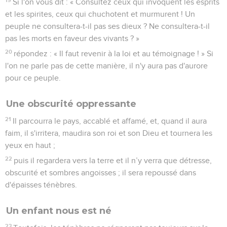
Si l'on vous dit : « Consultez ceux qui invoquent les esprits
et les spirites, ceux qui chuchotent et murmurent ! Un
peuple ne consultera-t-il pas ses dieux ? Ne consultera-t-il
pas les morts en faveur des vivants ? »
20
répondez : « Il faut revenir à la loi et au témoignage ! » Si
l'on ne parle pas de cette manière, il n'y aura pas d'aurore
pour ce peuple.
Une obscurité oppressante
21
Il parcourra le pays, accablé et affamé, et, quand il aura
faim, il s'irritera, maudira son roi et son Dieu et tournera les
yeux en haut ;
22
puis il regardera vers la terre et il n’y verra que détresse,
obscurité et sombres angoisses ; il sera repoussé dans
d'épaisses ténèbres.
Un enfant nous est né
23