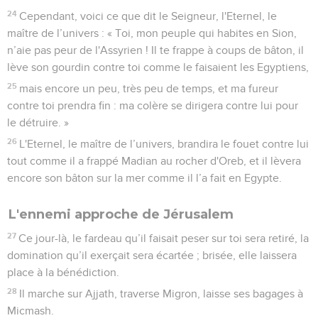
24
Cependant, voici ce que dit le Seigneur, l'Eternel, le
maître de l’univers : « Toi, mon peuple qui habites en Sion,
n’aie pas peur de l'Assyrien ! Il te frappe à coups de bâton, il
lève son gourdin contre toi comme le faisaient les Egyptiens,
25
mais encore un peu, très peu de temps, et ma fureur
contre toi prendra fin : ma colère se dirigera contre lui pour
le détruire. »
26
L'Eternel, le maître de l’univers, brandira le fouet contre lui
tout comme il a frappé Madian au rocher d'Oreb, et il lèvera
encore son bâton sur la mer comme il l’a fait en Egypte.
L'ennemi approche de Jérusalem
27
Ce jour-là, le fardeau qu’il faisait peser sur toi sera retiré, la
domination qu’il exerçait sera écartée ; brisée, elle laissera
place à la bénédiction.
28
Il marche sur Ajjath, traverse Migron, laisse ses bagages à
Micmash.