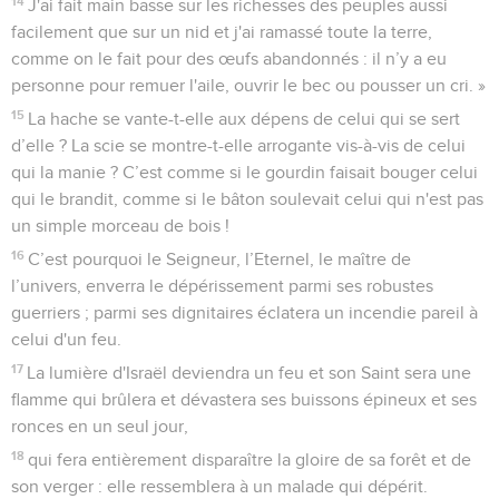
14
J'ai fait main basse sur les richesses des peuples aussi
facilement que sur un nid et j'ai ramassé toute la terre,
comme on le fait pour des œufs abandonnés : il n’y a eu
personne pour remuer l'aile, ouvrir le bec ou pousser un cri. »
15
La hache se vante-t-elle aux dépens de celui qui se sert
d’elle ? La scie se montre-t-elle arrogante vis-à-vis de celui
qui la manie ? C’est comme si le gourdin faisait bouger celui
qui le brandit, comme si le bâton soulevait celui qui n'est pas
un simple morceau de bois !
16
C’est pourquoi le Seigneur, l’Eternel, le maître de
l’univers, enverra le dépérissement parmi ses robustes
guerriers ; parmi ses dignitaires éclatera un incendie pareil à
celui d'un feu.
17
La lumière d'Israël deviendra un feu et son Saint sera une
flamme qui brûlera et dévastera ses buissons épineux et ses
ronces en un seul jour,
18
qui fera entièrement disparaître la gloire de sa forêt et de
son verger : elle ressemblera à un malade qui dépérit.