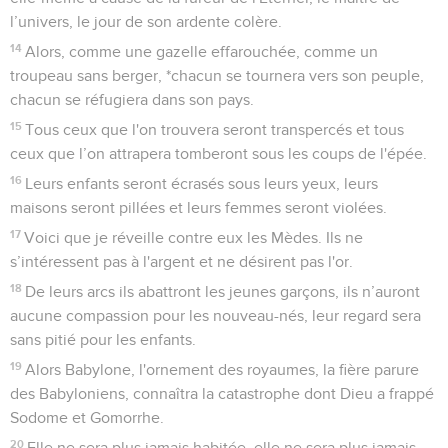
l’univers, le jour de son ardente colère.
14
Alors, comme une gazelle effarouchée, comme un
troupeau sans berger, *chacun se tournera vers son peuple,
chacun se réfugiera dans son pays.
15
Tous ceux que l'on trouvera seront transpercés et tous
ceux que l’on attrapera tomberont sous les coups de l'épée.
16
Leurs enfants seront écrasés sous leurs yeux, leurs
maisons seront pillées et leurs femmes seront violées.
17
Voici que je réveille contre eux les Mèdes. Ils ne
s’intéressent pas à l'argent et ne désirent pas l'or.
18
De leurs arcs ils abattront les jeunes garçons, ils n’auront
aucune compassion pour les nouveau-nés, leur regard sera
sans pitié pour les enfants.
19
Alors Babylone, l'ornement des royaumes, la fière parure
des Babyloniens, connaîtra la catastrophe dont Dieu a frappé
Sodome et Gomorrhe.
20
Elle ne sera plus jamais habitée, elle ne sera plus jamais