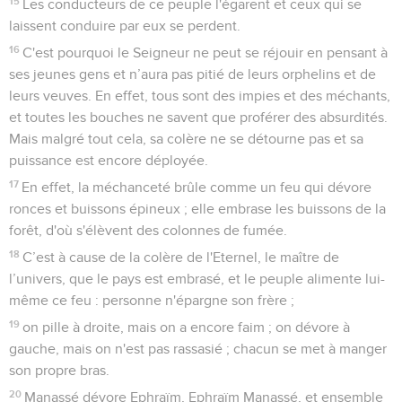
15
Les conducteurs de ce peuple l'égarent et ceux qui se
laissent conduire par eux se perdent.
16
C'est pourquoi le Seigneur ne peut se réjouir en pensant à
ses jeunes gens et n’aura pas pitié de leurs orphelins et de
leurs veuves. En effet, tous sont des impies et des méchants,
et toutes les bouches ne savent que proférer des absurdités.
Mais malgré tout cela, sa colère ne se détourne pas et sa
puissance est encore déployée.
17
En effet, la méchanceté brûle comme un feu qui dévore
ronces et buissons épineux ; elle embrase les buissons de la
forêt, d'où s'élèvent des colonnes de fumée.
18
C’est à cause de la colère de l'Eternel, le maître de
l’univers, que le pays est embrasé, et le peuple alimente lui-
même ce feu : personne n'épargne son frère ;
19
on pille à droite, mais on a encore faim ; on dévore à
gauche, mais on n'est pas rassasié ; chacun se met à manger
son propre bras.
20
Manassé dévore Ephraïm, Ephraïm Manassé, et ensemble