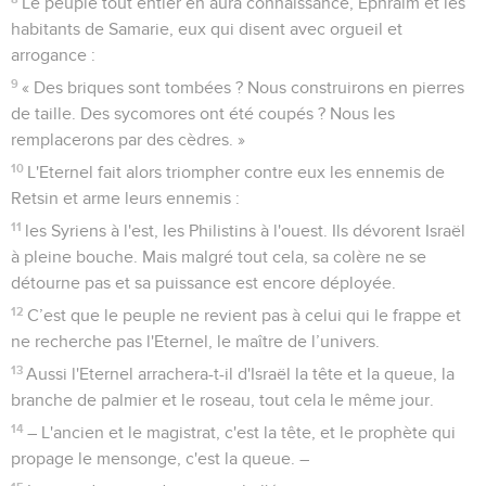
Le peuple tout entier en aura connaissance, Ephraïm et les
habitants de Samarie, eux qui disent avec orgueil et
arrogance :
9
« Des briques sont tombées ? Nous construirons en pierres
de taille. Des sycomores ont été coupés ? Nous les
remplacerons par des cèdres. »
10
L'Eternel fait alors triompher contre eux les ennemis de
Retsin et arme leurs ennemis :
11
les Syriens à l'est, les Philistins à l'ouest. Ils dévorent Israël
à pleine bouche. Mais malgré tout cela, sa colère ne se
détourne pas et sa puissance est encore déployée.
12
C’est que le peuple ne revient pas à celui qui le frappe et
ne recherche pas l'Eternel, le maître de l’univers.
13
Aussi l'Eternel arrachera-t-il d'Israël la tête et la queue, la
branche de palmier et le roseau, tout cela le même jour.
14
– L'ancien et le magistrat, c'est la tête, et le prophète qui
propage le mensonge, c'est la queue. –