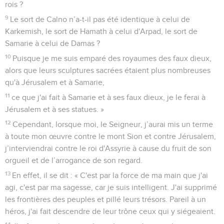
rois ?
9
Le sort de Calno n’a-t-il pas été identique à celui de
Karkemish, le sort de Hamath à celui d'Arpad, le sort de
Samarie à celui de Damas ?
10
Puisque je me suis emparé des royaumes des faux dieux,
alors que leurs sculptures sacrées étaient plus nombreuses
qu'à Jérusalem et à Samarie,
11
ce que j'ai fait à Samarie et à ses faux dieux, je le ferai à
Jérusalem et à ses statues. »
12
Cependant, lorsque moi, le Seigneur, j’aurai mis un terme
à toute mon œuvre contre le mont Sion et contre Jérusalem,
j’interviendrai contre le roi d'Assyrie à cause du fruit de son
orgueil et de l’arrogance de son regard.
13
En effet, il se dit : « C'est par la force de ma main que j'ai
agi, c'est par ma sagesse, car je suis intelligent. J'ai supprimé
les frontières des peuples et pillé leurs trésors. Pareil à un
héros, j'ai fait descendre de leur trône ceux qui y siégeaient.