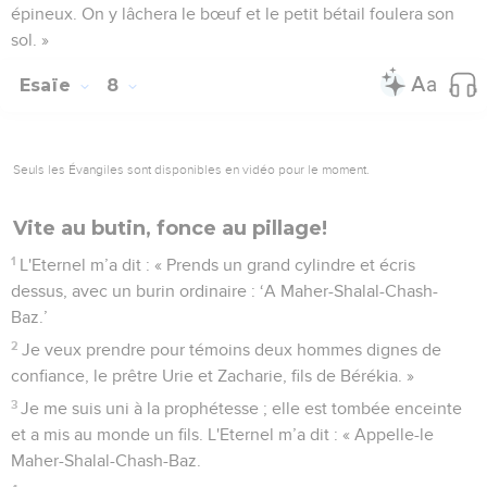
épineux. On y lâchera le bœuf et le petit bétail foulera son
sol. »
Esaïe
8
Seuls les Évangiles sont disponibles en vidéo pour le moment.
Vite au butin, fonce au pillage!
1
L'Eternel m’a dit : « Prends un grand cylindre et écris
dessus, avec un burin ordinaire : ‘A Maher-Shalal-Chash-
Baz.’
2
Je veux prendre pour témoins deux hommes dignes de
confiance, le prêtre Urie et Zacharie, fils de Bérékia. »
3
Je me suis uni à la prophétesse ; elle est tombée enceinte
et a mis au monde un fils. L'Eternel m’a dit : « Appelle-le
Maher-Shalal-Chash-Baz.