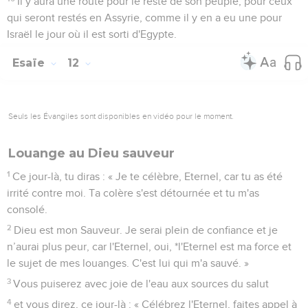
Il y aura une route pour le reste de son peuple, pour ceux
qui seront restés en Assyrie, comme il y en a eu une pour
Israël le jour où il est sorti d'Egypte.
Esaïe
12
Seuls les Évangiles sont disponibles en vidéo pour le moment.
Louange au Dieu sauveur
1
Ce jour-là, tu diras : « Je te célèbre, Eternel, car tu as été
irrité contre moi. Ta colère s'est détournée et tu m'as
consolé.
2
Dieu est mon Sauveur. Je serai plein de confiance et je
n’aurai plus peur, car l'Eternel, oui, *l'Eternel est ma force et
le sujet de mes louanges. C'est lui qui m'a sauvé. »
3
Vous puiserez avec joie de l'eau aux sources du salut
4
et vous direz, ce jour-là : « Célébrez l'Eternel, faites appel à