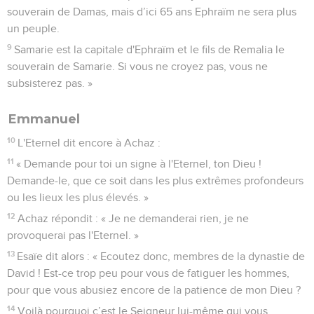
souverain de Damas, mais d’ici 65 ans Ephraïm ne sera plus
un peuple.
9
Samarie est la capitale d'Ephraïm et le fils de Remalia le
souverain de Samarie. Si vous ne croyez pas, vous ne
subsisterez pas. »
Emmanuel
10
L'Eternel dit encore à Achaz :
11
« Demande pour toi un signe à l'Eternel, ton Dieu !
Demande-le, que ce soit dans les plus extrêmes profondeurs
ou les lieux les plus élevés. »
12
Achaz répondit : « Je ne demanderai rien, je ne
provoquerai pas l'Eternel. »
13
Esaïe dit alors : « Ecoutez donc, membres de la dynastie de
David ! Est-ce trop peu pour vous de fatiguer les hommes,
pour que vous abusiez encore de la patience de mon Dieu ?
14
Voilà pourquoi c’est le Seigneur lui-même qui vous