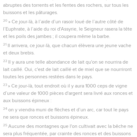
abruptes des torrents et les fentes des rochers, sur tous les
buissons et les pâturages.
20
» Ce jour-là, à l’aide d’un rasoir loué de l’autre côté de
l’Euphrate, à l’aide du roi d'Assyrie, le Seigneur rasera la tête
et les poils des jambes ; il coupera même la barbe.
21
Il arrivera, ce jour-là, que chacun élèvera une jeune vache
et deux brebis.
22
Il y aura une telle abondance de lait qu'on se nourrira de
lait caillé. Oui, c'est de lait caillé et de miel que se nourriront
toutes les personnes restées dans le pays.
23
» Ce jour-là, tout endroit où il y aura 1000 ceps de vigne
d’une valeur de 1000 pièces d'argent sera livré aux ronces et
aux buissons épineux :
24
on y viendra muni de flèches et d’un arc, car tout le pays
ne sera que ronces et buissons épineux.
25
Aucune des montagnes que l'on cultivait avec la bêche ne
sera plus fréquentée, par crainte des ronces et des buissons