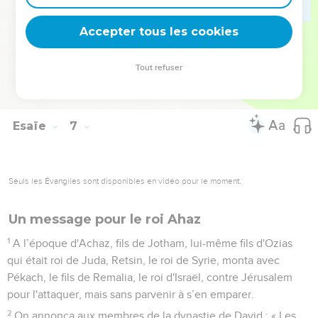
qu’une grande partie du pays soit abandonnée.
13
S'il y reste encore un dixième des habitants, à leur tour ils
Accepter tous les cookies
passeront par les flammes. Cependant, tout comme le
térébinthe et le chêne conservent leur souche quand ils sont
Tout refuser
abattus, la souche de ce peuple donnera une sainte
descendance. »
Esaïe
7
Seuls les Évangiles sont disponibles en vidéo pour le moment.
Un message pour le roi Ahaz
1
A l’époque d'Achaz, fils de Jotham, lui-même fils d'Ozias
qui était roi de Juda, Retsin, le roi de Syrie, monta avec
Pékach, le fils de Remalia, le roi d'Israël, contre Jérusalem
pour l'attaquer, mais sans parvenir à s’en emparer.
2
On annonça aux membres de la dynastie de David : « Les