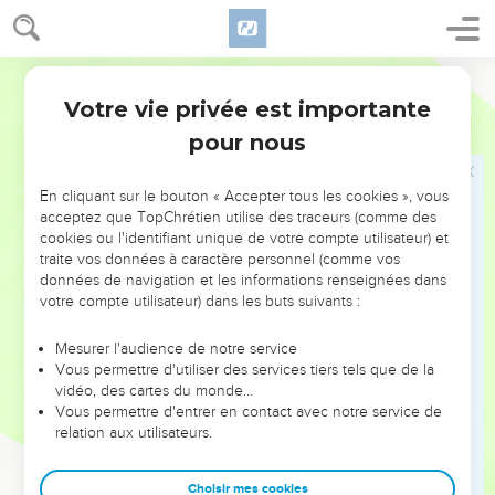
touché tes lèvres, ta faute est enlevée et ton péché est
expié. »
Segond 21
8
J'ai entendu le Seigneur dire : « Qui vais-je envoyer et qui
Votre vie privée est importante
va marcher pour nous ? » J’ai répondu : « Me voici, envoie-
Esaïe
6
moi ! »
pour nous
9
Il a alors ordonné : * « Va dire à ce peuple : ‘Vous aurez
beau écouter, vous ne comprendrez pas, vous aurez beau
En cliquant sur le bouton « Accepter tous les cookies », vous
acceptez que TopChrétien utilise des traceurs (comme des
regarder, vous ne saurez pas.’
cookies ou l'identifiant unique de votre compte utilisateur) et
10
Rends insensible le cœur de ce peuple, endurcis ses
traite vos données à caractère personnel (comme vos
oreilles et ferme-lui les yeux pour qu'il ne voie pas de ses
données de navigation et les informations renseignées dans
votre compte utilisateur) dans les buts suivants :
yeux, n'entende pas de ses oreilles, ne comprenne pas de
son cœur, ne se convertisse pas et ne soit pas guéri. »
Mesurer l'audience de notre service
11
J’ai dit : « Jusqu'à quand, Seigneur ? » Et il a répondu :
Vous permettre d'utiliser des services tiers tels que de la
vidéo, des cartes du monde…
« Jusqu'à ce que la dévastation ait privé les villes d'habitants
Vous permettre d'entrer en contact avec notre service de
et les maisons d’êtres humains et que le territoire soit
relation aux utilisateurs.
dévasté, désertique,
12
jusqu'à ce que l'Eternel ait éloigné les êtres humains et
Choisir mes cookies