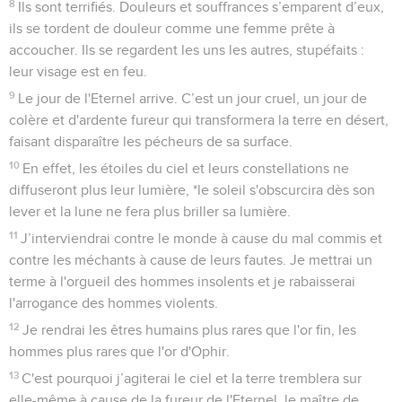
8
Ils sont terrifiés. Douleurs et souffrances s’emparent d’eux,
ils se tordent de douleur comme une femme prête à
accoucher. Ils se regardent les uns les autres, stupéfaits :
leur visage est en feu.
9
Le jour de l'Eternel arrive. C’est un jour cruel, un jour de
colère et d'ardente fureur qui transformera la terre en désert,
faisant disparaître les pécheurs de sa surface.
10
En effet, les étoiles du ciel et leurs constellations ne
diffuseront plus leur lumière, *le soleil s'obscurcira dès son
lever et la lune ne fera plus briller sa lumière.
11
J’interviendrai contre le monde à cause du mal commis et
contre les méchants à cause de leurs fautes. Je mettrai un
terme à l'orgueil des hommes insolents et je rabaisserai
l'arrogance des hommes violents.
12
Je rendrai les êtres humains plus rares que l'or fin, les
hommes plus rares que l'or d'Ophir.
13
C'est pourquoi j’agiterai le ciel et la terre tremblera sur
elle-même à cause de la fureur de l'Eternel, le maître de