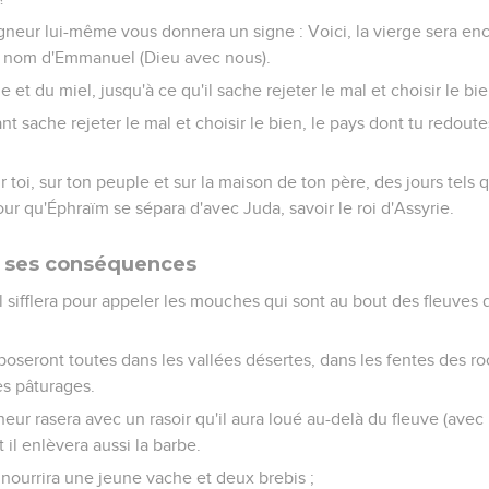
gneur lui-même vous donnera un signe : Voici, la vierge sera enc
 le nom d'Emmanuel (Dieu avec nous).
 et du miel, jusqu'à ce qu'il sache rejeter le mal et choisir le bie
nt sache rejeter le mal et choisir le bien, le pays dont tu redoute
ur toi, sur ton peuple et sur la maison de ton père, des jours tels q
ur qu'Éphraïm se sépara d'avec Juda, savoir le roi d'Assyrie.
t ses conséquences
nel sifflera pour appeler les mouches qui sont au bout des fleuves
 poseront toutes dans les vallées désertes, dans les fentes des ro
es pâturages.
neur rasera avec un rasoir qu'il aura loué au-delà du fleuve (avec l
t il enlèvera aussi la barbe.
 nourrira une jeune vache et deux brebis ;