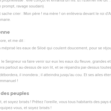
 prophétesse : elle conçut et enfanta un fils. Et l'Éternel me dit 
e prompt, ravage soudain).
t sache crier : Mon père ! ma mère ! on enlèvera devant le roi d'A
amarie.
ienne
ore, et me dit :
 méprisé les eaux de Siloé qui coulent doucement, pour se réjouir
 le Seigneur va faire venir sur eux les eaux du fleuve, grandes et 
èvera partout au-dessus de son lit, et se répandra par-dessus toutes
l débordera, il inondera ; il atteindra jusqu'au cou. Et ses ailes ét
 Emmanuel !
s des peuples
t, et soyez brisés ! Prêtez l'oreille, vous tous habitants des pays
équipez-vous, et soyez brisés !