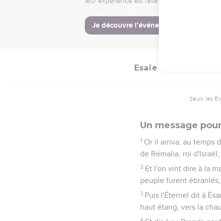
12
Jusqu'à ce que l'Éter
13
Que s'il y reste un d
conservent un tronc lors
Esaïe
7
Seuls les É
Un message pour 
1
Or il arriva, au temps d
de Rémalia, roi d'Israël
2
Et l'on vint dire à la
peuple furent ébranlés,
3
Puis l'Éternel dit à És
haut étang, vers la ch
4