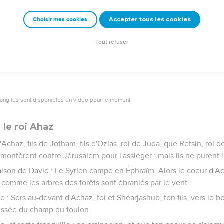
nel en ait éloigné les hommes, et que la solitude soit grande au 
Accepter tous les cookies
Choisir mes cookies
ixième du peuple, il sera de nouveau détruit. Mais, comme un té
qu'on les abat, il restera de ce peuple un tronc, une postérité sa
Tout refuser
vangiles sont disponibles en vidéo pour le moment.
le roi Ahaz
'Achaz, fils de Jotham, fils d'Ozias, roi de Juda, que Retsin, roi de
, montèrent contre Jérusalem pour l'assiéger ; mais ils ne purent l
 maison de David : Le Syrien campe en Éphraïm. Alors le coeur d'A
 comme les arbres des forêts sont ébranlés par le vent.
aïe : Sors au-devant d'Achaz, toi et Shéarjashub, ton fils, vers le 
aussée du champ du foulon.