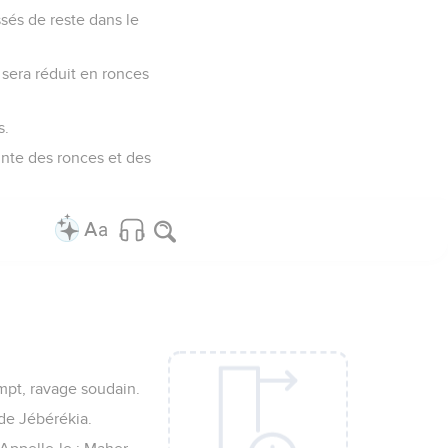
ssés de reste dans le
, sera réduit en ronces
s.
ainte des ronces et des
ompt, ravage soudain.
 de Jébérékia.