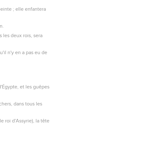
einte ; elle enfantera
n.
s les deux rois, sera
u'il n'y en a pas eu de
 d'Égypte, et les guêpes
chers, dans tous les
e roi d'Assyrie), la tête