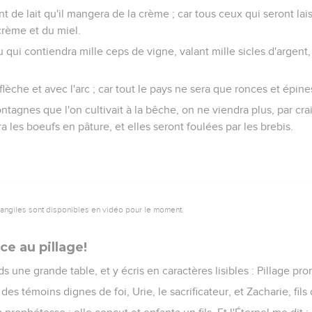
ant de lait qu'il mangera de la crème ; car tous ceux qui seront lai
crème et du miel.
eu qui contiendra mille ceps de vigne, valant mille sicles d'argent
flèche et avec l'arc ; car tout le pays ne sera que ronces et épine
ntagnes que l'on cultivait à la bêche, on ne viendra plus, par cr
a les boeufs en pâture, et elles seront foulées par les brebis.
vangiles sont disponibles en vidéo pour le moment.
ce au pillage!
ds une grande table, et y écris en caractères lisibles : Pillage pr
es témoins dignes de foi, Urie, le sacrificateur, et Zacharie, fils