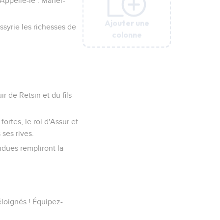
: Appelle-le : Maher-
Ajouter une
Ajouter une
Ajouter une
Ajouter une
Ajouter une
Ajouter une
ssyrie les richesses de
colonne
colonne
colonne
colonne
colonne
colonne
 de Retsin et du fils
fortes, le roi d'Assur et
 ses rives.
endues rempliront la
 éloignés ! Équipez-