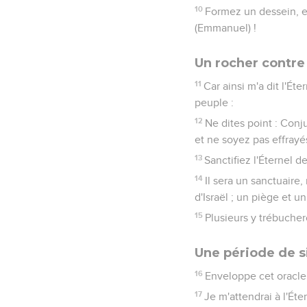
10
Formez un dessein, et 
(Emmanuel) !
Un rocher contre
11
Car ainsi m'a dit l'Ét
peuple :
12
Ne dites point : Conju
et ne soyez pas effrayé
13
Sanctifiez l'Éternel d
14
Il sera un sanctuaire
d'Israël ; un piège et u
15
Plusieurs y trébuchero
Une période de s
16
Enveloppe cet oracle 
17
Je m'attendrai à l'Éte