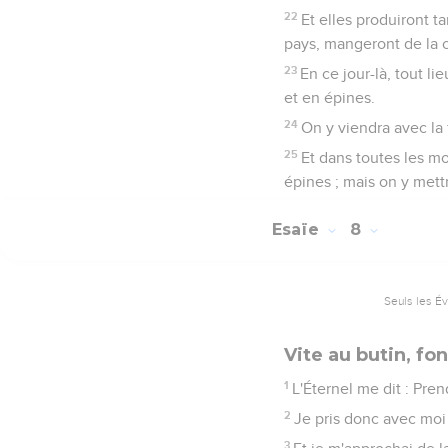
22
Et elles produiront t
pays, mangeront de la 
23
En ce jour-là, tout li
et en épines.
24
On y viendra avec la 
25
Et dans toutes les mo
épines ; mais on y mettr
Esaïe
8
Seuls les É
Vite au butin, fon
1
L'Éternel me dit : Pren
2
Je pris donc avec moi d
3