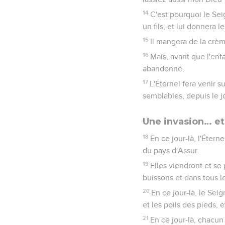
14
C'est pourquoi le Sei
un fils, et lui donnera
15
Il mangera de la crème
16
Mais, avant que l'enfa
abandonné.
17
L'Éternel fera venir s
semblables, depuis le jo
Une invasion… e
18
En ce jour-là, l'Éter
du pays d'Assur.
19
Elles viendront et se
buissons et dans tous l
20
En ce jour-là, le Seig
et les poils des pieds, e
21
En ce jour-là, chacun