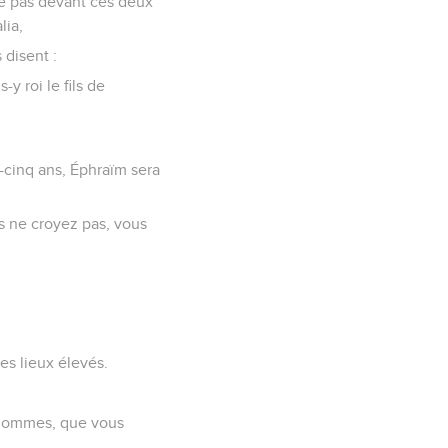
rme pas devant ces deux
lia,
 disent :
y roi le fils de
e-cinq ans, Éphraïm sera
ous ne croyez pas, vous
es lieux élevés.
s hommes, que vous