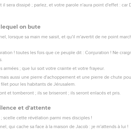
il sera dissipé ; parlez, et votre parole n'aura point d'effet : ca
 lequel on bute
ernel, lorsque sa main me saisit, et qu'il m'avertit de ne point mar
ration ! toutes les fois que ce peuple dit : Conjuration ! Ne craign
s.
es armées ; que lui soit votre crainte et votre frayeur.
, mais aussi une pierre d'achoppement et une pierre de chute po
n filet pour les habitants de Jérusalem.
nt et tomberont ; ils se briseront ; ils seront enlacés et pris.
ilence et d'attente
; scelle cette révélation parmi mes disciples !
rnel, qui cache sa face à la maison de Jacob : je m'attends à lui !