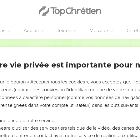
ils furent ébranlés par la voix de celui qui criait, et la maison 
 à moi ! Je suis perdu ! Car je suis un homme dont les lèvres son
nt les lèvres sont impures, et mes yeux ont vu le roi, l'Éternel 
éos
Audios
Textes
Musique
Chrét
s vola vers moi, ayant dans sa main un charbon ardent, qu'il avait 
Ostervald
che, et dit : Maintenant ceci a touché tes lèvres ; ton iniquité es
re vie privée est importante pour 
 du Seigneur, qui disait : Qui enverrai-je et qui sera notre message
sur le bouton « Accepter tous les cookies », vous acceptez que T
traceurs (comme des cookies ou l'identifiant unique de votre compte 
s à ce peuple : Vous entendrez, mais vous ne comprendrez point ; v
s données à caractère personnel (comme vos données de navigatio
 renseignées dans votre compte utilisateur) dans les buts suivants 
ce peuple, rends ses oreilles pesantes, couvre ses yeux ! Qu'il n
es oreilles, que son coeur ne comprenne pas, qu'il ne se converti
audience de notre service
ttre d'utiliser des services tiers tels que de la vidéo, des cartes
and, Seigneur ? Et il répondit : Jusqu'à ce que les villes soient dé
ttre d'entrer en contact avec notre service de relation aux utilisat
s privées d'hommes, et le sol désert et dévasté ;