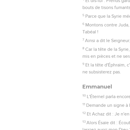
Et dis-lui : Prends gar
bouts de tisons fumants,
5
Parce que la Syrie médi
6
Montons contre Juda, fr
Tabéal !
7
Ainsi a dit le Seigneur,
8
Car la tête de la Syri
mis en pièces et ne ser
9
Et la tête d'Éphraïm, 
ne subsisterez pas.
Emmanuel
10
L'Éternel parla encore
11
Demande un signe à l'
12
Et Achaz dit : Je n'en
13
Alors Ésaïe dit : Éco
lassiez aussi mon Dieu 