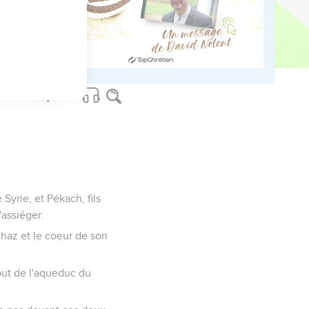
milieu du pays.
rébinthe ou un chêne
inte.
 Syrie, et Pékach, fils
'assiéger.
chaz et le coeur de son
bout de l'aqueduc du