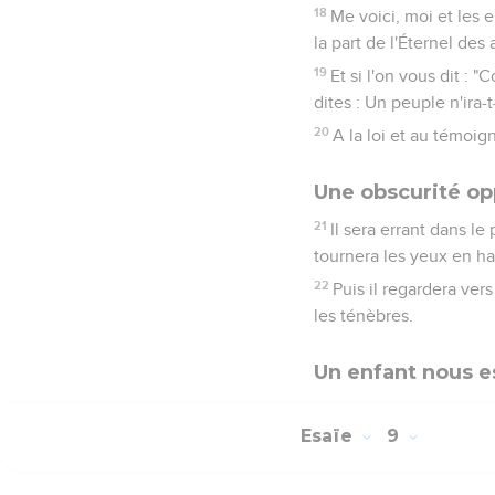
18
Me voici, moi et les 
la part de l'Éternel de
19
Et si l'on vous dit : 
dites : Un peuple n'ira-t
20
A la loi et au témoign
Une obscurité o
21
Il sera errant dans le 
tournera les yeux en ha
22
Puis il regardera vers
les ténèbres.
Un enfant nous e
Esaïe
9