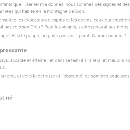
enfants que l'Éternel m'a donnés, nous sommes des signes et des
s armées qui habite en la montagne de Sion.
"Consultez les évocateurs d'esprits et les devins, ceux qui chucho
-il pas vers son Dieu ? Pour les vivants, s'adressera-t-il aux morts 
age ! Et si le peuple ne parle pas ainsi, point d'aurore pour lui !
ppressante
pays, accablé et affamé ; et dans sa faim il s'irritera, et maudira s
ut.
 la terre, et voici la détresse et l'obscurité, de sombres angoisses
st né