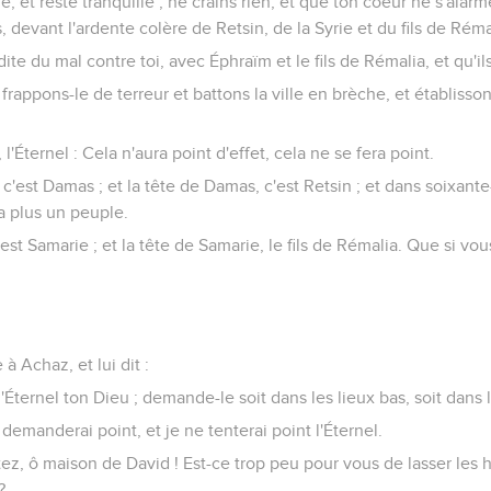
de, et reste tranquille ; ne crains rien, et que ton coeur ne s'ala
 devant l'ardente colère de Retsin, de la Syrie et du fils de Réma
te du mal contre toi, avec Éphraïm et le fils de Rémalia, et qu'ils
appons-le de terreur et battons la ville en brèche, et établissons-
 l'Éternel : Cela n'aura point d'effet, cela ne se fera point.
e, c'est Damas ; et la tête de Damas, c'est Retsin ; et dans soixant
a plus un peuple.
c'est Samarie ; et la tête de Samarie, le fils de Rémalia. Que si v
 à Achaz, et lui dit :
Éternel ton Dieu ; demande-le soit dans les lieux bas, soit dans l
 demanderai point, et je ne tenterai point l'Éternel.
utez, ô maison de David ! Est-ce trop peu pour vous de lasser le
?