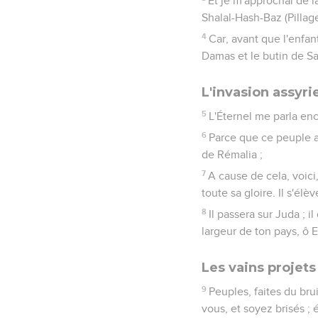
Et je m'approchai de la
Shalal-Hash-Baz (Pillag
4
Car, avant que l'enfan
Damas et le butin de S
L'invasion assyr
5
L'Éternel me parla enc
6
Parce que ce peuple a
de Rémalia ;
7
A cause de cela, voici,
toute sa gloire. Il s'él
8
Il passera sur Juda ; i
largeur de ton pays, ô
Les vains projet
9
Peuples, faites du brui
vous, et soyez brisés ; 