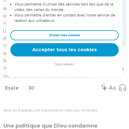
gauche.
22
Vous tiendrez pour souillés l'argent qui recouvre vos
idoles, Et l'or dont elles sont revêtues ; Tu en disperseras les
débris comme une impureté : Hors d'ici ! leur diras-tu.
23
Alors il répandra la pluie sur la semence que tu auras mise
en terre, Et le pain que produira la terre sera savoureux et
nourrissant ; En ce même temps, tes troupeaux paîtront dans
de vastes pâturages.
24
Les boeufs et les ânes, qui labourent la terre, Mangeront
un fourrage salé, Qu'on aura vanné avec la pelle et le van.
25
Sur toute haute montagne et sur toute colline élevée, Il y
aura des ruisseaux, des courants d'eau, Au jour du grand
carnage, A la chute des tours.
26
La lumière de la lune sera comme la lumière du soleil, Et
la lumière du soleil sera sept fois plus grande (Comme la
lumière de sept jours), Lorsque l'Éternel bandera la blessure
de son peuple, Et qu'il guérira la plaie de ses coups.