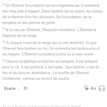
10
Dans un an et quelques jours, Vous tremblerez,
indolentes ; Car c'en est fait de la vendange, La récolte
n'arrivera pas.
11
Soyez dans l'effroi, insouciantes ! Tremblez, indolentes !
Déshabillez-vous, mettez-vous à nu Et ceignez vos reins !
12
On se frappe le sein, Au souvenir de la beauté des champs
Et de la fécondité des vignes.
13
Sur la terre de mon peuple Croissent les épines et les
ronces, Même dans toutes les maisons de plaisance De la
cité joyeuse.
14
Le palais est abandonné, La ville bruyante est délaissée ;
La colline et la tour serviront à jamais de cavernes ; Les ânes
sauvages y joueront, les troupeaux y paîtront,
Le grand renversement de situation
15
Jusqu'à ce que l'esprit soit répandu d'en haut sur nous, Et
que le désert se change en verger, Et que le verger soit