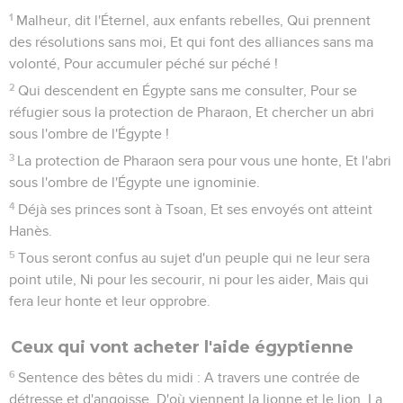
Le Seigneur vient corriger l'Assyrie
27
Voici, le nom de l'Éternel vient de loin ; Sa colère est
ardente, c'est un violent incendie ; Ses lèvres sont pleines
de fureur, Et sa langue est comme un feu dévorant ;
28
Son souffle est comme un torrent débordé qui atteint
jusqu'au cou, Pour cribler les nations avec le crible de la
destruction, Et comme un mors trompeur Entre les mâchoires
des peuples.
29
Vous chanterez comme la nuit où l'on célèbre la fête,
Vous aurez le coeur joyeux comme celui qui marche au son
de la flûte, Pour aller à la montagne de l'Éternel, vers le
rocher d'Israël.
30
Et l'Éternel fera retentir sa voix majestueuse, Il montrera
son bras prêt à frapper, Dans l'ardeur de sa colère, Au milieu
de la flamme d'un feu dévorant, De l'inondation, de la
tempête et des pierres de grêle.
31
A la voix de l'Éternel, l'Assyrien tremblera ; L'Éternel le