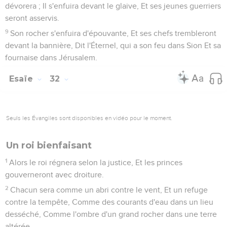
L'intervention du Seigneur
7
Voici, les héros Poussent des cris au dehors ; Les
messagers de paix Pleurent amèrement.
8
Les routes sont désertes ; On ne passe plus dans les
chemins. Il a rompu l'alliance, il méprise les villes, Il n'a de
respect pour personne.
9
Le pays est dans le deuil, dans la tristesse ; Le Liban est
confus, languissant ; Le Saron est comme un désert ; Le
Basan et le Carmel secouent leur feuillage.
10
Maintenant je me lèverai, Dit l'Éternel, Maintenant je serai
exalté, Maintenant je serai élevé.
11
Vous avez conçu du foin, Vous enfanterez de la paille ;
Votre souffle, C'est un feu qui vous consumera.
12
Les peuples seront Des fournaises de chaux, Des épines
coupées Qui brûlent dans le feu.