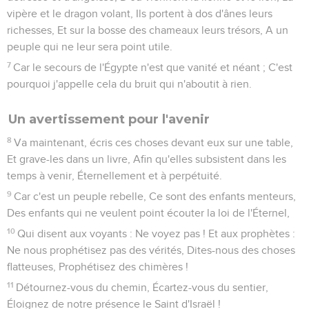
frappera de sa verge.
32
A chaque coup de la verge qui lui est destinée, Et que
l'Éternel fera tomber sur lui, On entendra les tambourins et
les harpes ; L'Éternel combattra contre lui à main levée.
33
Depuis longtemps un bûcher est préparé, Il est préparé
pour le roi, Il est profond, il est vaste ; Son bûcher, c'est du
feu et du bois en abondance ; Le souffle de l'Éternel
l'enflamme, comme un torrent de soufre.
Esaïe
31
Seuls les Évangiles sont disponibles en vidéo pour le moment.
Les Égyptiens: rien de plus que des
hommes
1
Malheur à ceux qui descendent en Égypte pour avoir du