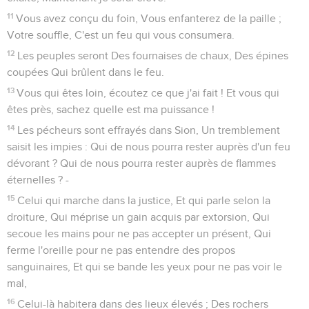
le spectre de la nuit aura sa demeure, Et trouvera son lieu de
repos ;
15
Là le serpent fera son nid, déposera ses oeufs, Les
couvera, et recueillera ses petits à son ombre ; Là se
rassembleront tous les vautours.
16
Consultez le livre de l'Éternel, et lisez ! Aucun d'eux ne
fera défaut, Ni l'un ni l'autre ne manqueront ; Car sa bouche
l'a ordonné. C'est son esprit qui les rassemblera.
17
Il a jeté pour eux le sort, Et sa main leur a partagé cette
terre au cordeau, Ils la posséderont toujours, Ils l'habiteront
d'âge en âge.
Esaïe
35
Seuls les Évangiles sont disponibles en vidéo pour le moment.