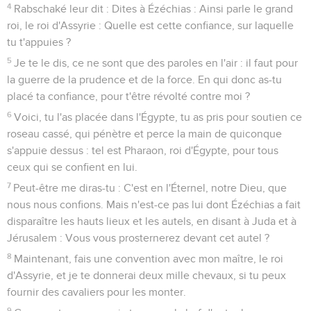
Nouvelles menaces de Sennakérib
8
Rabschaké, s'étant retiré, trouva le roi d'Assyrie qui
attaquait Libna, car il avait appris son départ de Lakis.
9
Alors le roi d'Assyrie reçut une nouvelle au sujet de
Tirhaka, roi d'Éthiopie ; on lui dit : Il s'est mis en marche pour
te faire la guerre. Dès qu'il eut entendu cela, il envoya des
messagers à Ézéchias, en disant :
10
Vous parlerez ainsi à Ézéchias, roi de Juda : Que ton Dieu,
auquel tu te confies, ne t'abuse point en disant : Jérusalem
ne sera pas livrée entre les mains du roi d'Assyrie.
11
Voici, tu as appris ce qu'ont fait les rois d'Assyrie à tous les
pays, et comment ils les ont détruits ; et toi, tu serais délivré !
12
Les dieux des nations que mes pères ont détruites les ont-
ils délivrées, Gozan, Charan, Retseph, et les fils d'Éden qui
sont à Telassar ?
13
Où sont le roi de Hamath, le roi d'Arpad, et le roi de la ville
Contenus
Versions
Commentaires
Strong
Dictionnaire
de Sepharvaïm, d'Héna et d'Ivva ?