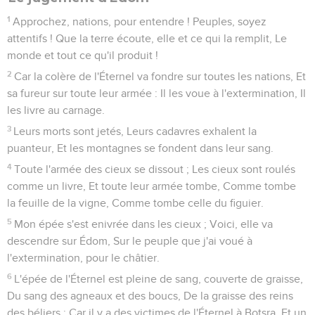
Le roi d'Assyrie menace Jérusalem
1
La quatorzième année du roi Ézéchias, Sanchérib, roi
d'Assyrie, monta contre toutes les villes fortes de Juda et
s'en empara.
2
Et le roi d'Assyrie envoya de Lakis à Jérusalem, vers le roi
Ézéchias, Rabschaké avec une puissante armée. Rabschaké
s'arrêta à l'aqueduc de l'étang supérieur, sur le chemin du
champ du foulon.
3
Alors Éliakim, fils de Hilkija, chef de la maison du roi, se
rendit auprès de lui, avec Schebna, le secrétaire, et Joach,
fils d'Asaph, l'archiviste.
4
Rabschaké leur dit : Dites à Ézéchias : Ainsi parle le grand
roi, le roi d'Assyrie : Quelle est cette confiance, sur laquelle
tu t'appuies ?
5
Je te le dis, ce ne sont que des paroles en l'air : il faut pour
la guerre de la prudence et de la force. En qui donc as-tu