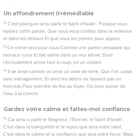
secours, Qui s'appuient sur des chevaux, Et se fient à la
multitude des chars et à la force des cavaliers, Mais qui ne
regardent pas vers le Saint d'Israël, Et ne recherchent pas
l'Éternel !
2
Lui aussi, cependant, il est sage, il fait venir le malheur, Et
ne retire point ses paroles ; Il s'élève contre la maison des
méchants, Et contre le secours de ceux qui commettent
l'iniquité.
3
L'Égyptien est homme et non dieu ; Ses chevaux sont chair
et non esprit. Quand l'Éternel étendra sa main, Le protecteur
chancellera, le protégé tombera, Et tous ensemble ils
périront.
Le Seigneur, défenseur de Jérusalem
4
Car ainsi m'a parlé l'Éternel : Comme le lion, comme le
lionceau rugit sur sa proie, Et, malgré tous les bergers
rassemblés contre lui, Ne se laisse ni effrayer par leur voix,
Ni intimider par leur nombre ; De même l'Éternel des armées