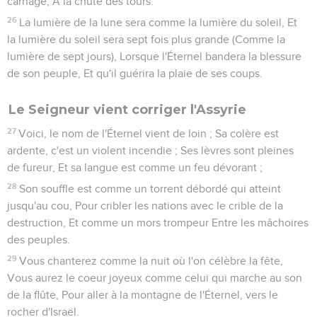
et nettement.
5
On ne donnera plus à l'insensé le nom de noble, Ni au
fourbe celui de magnanime.
6
Car l'insensé profère des folies, Et son coeur s'adonne au
mal, Pour commettre l'impiété, Et dire des faussetés contre
l'Éternel, Pour laisser à vide l'âme de celui qui a faim, Et
enlever le breuvage de celui qui a soif.
7
Les armes du fourbe sont pernicieuses ; Il forme de
coupables desseins, Pour perdre les malheureux par des
paroles mensongères, Même quand la cause du pauvre est
juste.
8
Mais celui qui est noble forme de nobles desseins, Et il
persévère dans ses nobles desseins.
Avertissement aux femmes de Jérusalem
9
Femmes insouciantes, Levez-vous, écoutez ma voix ! Filles
indolentes, Prêtez l'oreille à ma parole !