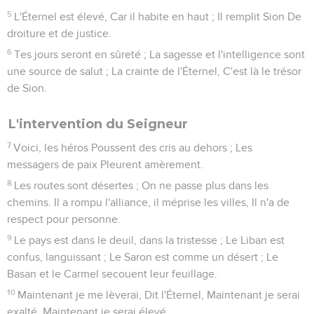
Car c'est un jour de vengeance pour l'Éternel, Une année
de représailles pour la cause de Sion.
9
Les torrents d'Édom seront changés en poix, Et sa
poussière en soufre ; Et sa terre sera comme de la poix qui
brûle.
10
Elle ne s'éteindra ni jour ni nuit, La fumée s'en élèvera
éternellement ; D'âge en âge elle sera désolée, A tout jamais
personne n'y passera.
11
Le pélican et le hérisson la posséderont, La chouette et le
corbeau l'habiteront. On y étendra le cordeau de la
désolation, Et le niveau de la destruction.
12
Il n'y aura plus de grands pour proclamer un roi, Tous ses
princes seront anéantis.
13
Les épines croîtront dans ses palais, Les ronces et les
chardons dans ses forteresses. Ce sera la demeure des
chacals, Le repaire des autruches ;
14
Les animaux du désert y rencontreront les chiens
sauvages, Et les boucs s'y appelleront les uns les autres ; Là