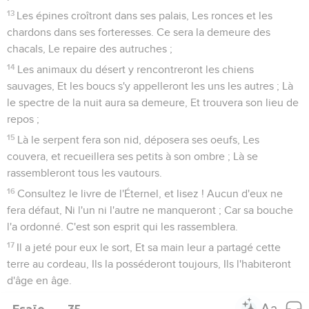
Monte contre ce pays, et détruis-le.
11
Éliakim, Schebna et Joach dirent à Rabschaké : Parle à tes
serviteurs en araméen, car nous le comprenons ; et ne nous
parle pas en langue judaïque aux oreilles du peuple qui est
sur la muraille.
12
Rabschaké répondit : Est-ce à ton maître et à toi que mon
maître m'a envoyé dire ces paroles ? N'est-ce pas à ces
hommes assis sur la muraille pour manger leurs excréments
et pour boire leur urine avec vous ?
13
Puis Rabschaké s'avança et cria de toute sa force en
langue judaïque : Écoutez les paroles du grand roi, du roi
d'Assyrie !
14
Ainsi parle le roi : Qu'Ézéchias ne vous abuse point, car il
ne pourra vous délivrer.
15
Qu'Ézéchias ne vous amène point à vous confier en
l'Éternel, en disant : L'Éternel nous délivrera, cette ville ne
sera pas livrée entre les mains du roi d'Assyrie.
16
N'écoutez point Ézéchias ; car ainsi parle le roi d'Assyrie :