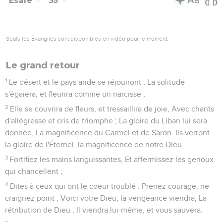
Faites la paix avec moi, rendez-vous à moi, et chacun de
vous mangera de sa vigne et de son figuier, et chacun boira
de l'eau de sa citerne,
17
jusqu'à ce que je vienne, et que je vous emmène dans un
pays comme le vôtre, dans un pays de blé et de vin, un pays
de pain et de vignes.
18
Qu'Ézéchias ne vous séduise point, en disant : L'Éternel
nous délivrera. Les dieux des nations ont-ils délivré chacun
son pays de la main du roi d'Assyrie ?
19
Où sont les dieux de Hamath et d'Arpad ? Où sont les
dieux de Sepharvaïm ? Ont-ils délivré Samarie de ma main ?
20
Parmi tous les dieux de ces pays, quels sont ceux qui ont
délivré leur pays de ma main, pour que l'Éternel délivre
Jérusalem de ma main ?
21
Mais ils se turent, et ne lui répondirent pas un mot ; car le
roi avait donné cet ordre : Vous ne lui répondrez pas.
22
Et Éliakim, fils de Hilkija, chef de la maison du roi,