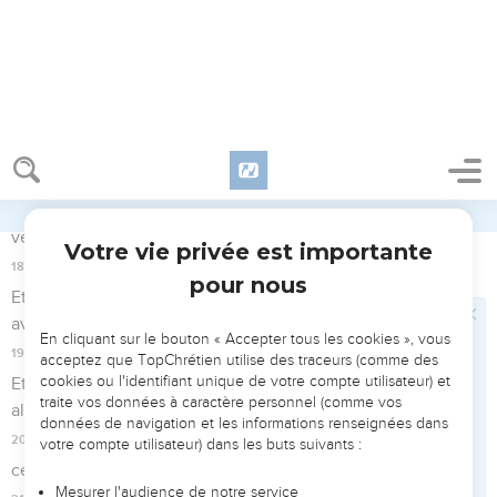
17
Mille fuiront à la menace d'un seul, Et, à la menace de
cinq, vous fuirez, Jusqu'à ce que vous restiez Comme un
signal au sommet de la montagne, Comme un étendard sur
la colline.
Le temps du salut
18
Cependant l'Éternel désire vous faire grâce, Et il se lèvera
pour vous faire miséricorde ; Car l'Éternel est un Dieu juste :
Heureux tous ceux qui espèrent en lui !
19
Oui, peuple de Sion, habitant de Jérusalem, Tu ne
pleureras plus ! Il te fera grâce, quand tu crieras ; Dès qu'il
aura entendu, il t'exaucera.
20
Le Seigneur vous donnera du pain dans l'angoisse, Et de
l'eau dans la détresse ; Ceux qui t'instruisent ne se cacheront
plus, Mais tes yeux verront ceux qui t'instruisent.
21
Tes oreilles entendront derrière toi la voix qui dira : Voici
le chemin, marchez-y ! Car vous iriez à droite, ou vous iriez à