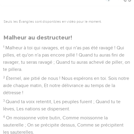
sa fureur sur toute leur armée : Il les voue à l'extermination, Il
les livre au carnage.
3
Leurs morts sont jetés, Leurs cadavres exhalent la
puanteur, Et les montagnes se fondent dans leur sang.
4
Toute l'armée des cieux se dissout ; Les cieux sont roulés
comme un livre, Et toute leur armée tombe, Comme tombe
la feuille de la vigne, Comme tombe celle du figuier.
5
Mon épée s'est enivrée dans les cieux ; Voici, elle va
descendre sur Édom, Sur le peuple que j'ai voué à
l'extermination, pour le châtier.
6
L'épée de l'Éternel est pleine de sang, couverte de graisse,
Du sang des agneaux et des boucs, De la graisse des reins
des béliers ; Car il y a des victimes de l'Éternel à Botsra, Et un
grand carnage dans le pays d'Édom,
7
Les buffles tombent avec eux, Et les boeufs avec les
taureaux ; La terre s'abreuve de sang, Et le sol est imprégné
de graisse.
8