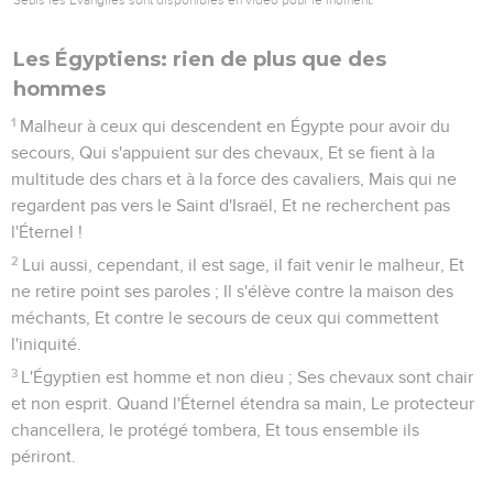
considéré comme une forêt.
16
Alors la droiture habitera dans le désert, Et la justice aura
sa demeure dans le verger.
17
L'oeuvre de la justice sera la paix, Et le fruit de la justice le
repos et la sécurité pour toujours.
18
Mon peuple demeurera dans le séjour de la paix, Dans des
habitations sûres, Dans des asiles tranquilles.
19
Mais la forêt sera précipitée sous la grêle, Et la ville
profondément abaissée.
20
Heureux vous qui partout semez le long des eaux, Et qui
laissez sans entraves le pied du boeuf et de l'âne !
Esaïe
33
Seuls les Évangiles sont disponibles en vidéo pour le moment.
Malheur au destructeur!