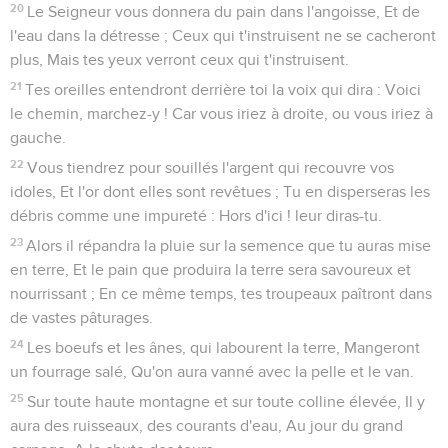
Esaïe
32
Seuls les Évangiles sont disponibles en vidéo pour le moment.
Un roi bienfaisant
1
Alors le roi régnera selon la justice, Et les princes
gouverneront avec droiture.
2
Chacun sera comme un abri contre le vent, Et un refuge
contre la tempête, Comme des courants d'eau dans un lieu
desséché, Comme l'ombre d'un grand rocher dans une terre
altérée.
3
Les yeux de ceux qui voient ne seront plus bouchés, Et les
oreilles de ceux qui entendent seront attentives.
4
Le coeur des hommes légers sera intelligent pour
comprendre, Et la langue de ceux qui balbutient parlera vite