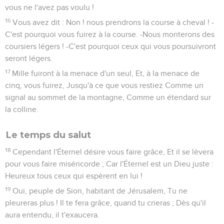
descendra Pour combattre sur la montagne de Sion et sur sa
colline.
5
Comme des oiseaux déploient les ailes sur leur couvée,
Ainsi l'Éternel des armées étendra sa protection sur
Jérusalem ; Il protégera et délivrera, Il épargnera et sauvera.
6
Revenez à celui dont on s'est profondément détourné,
Enfants d'Israël !
7
En ce jour, chacun rejettera ses idoles d'argent et ses
idoles d'or, Que vous vous êtes fabriquées de vos mains
criminelles.
8
Et l'Assyrien tombera sous un glaive qui n'est pas celui d'un
homme, Et un glaive qui n'est pas celui d'un homme le
dévorera ; Il s'enfuira devant le glaive, Et ses jeunes guerriers
seront asservis.
9
Son rocher s'enfuira d'épouvante, Et ses chefs trembleront
devant la bannière, Dit l'Éternel, qui a son feu dans Sion Et sa
fournaise dans Jérusalem.