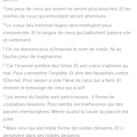
13
Vous qui êtes loin, écoutez ce que j'ai fait ! Et vous qui
êtes près, sachez quelle est ma puissance !
14
Les pécheurs sont effrayés dans Sion, Un tremblement
saisit les impies : Qui de nous pourra rester auprès d'un feu
dévorant ? Qui de nous pourra rester auprès de flammes
éternelles ? -
15
Celui qui marche dans la justice, Et qui parle selon la
droiture, Qui méprise un gain acquis par extorsion, Qui
secoue les mains pour ne pas accepter un présent, Qui
ferme l'oreille pour ne pas entendre des propos
sanguinaires, Et qui se bande les yeux pour ne pas voir le
mal,
16
Celui-là habitera dans des lieux élevés ; Des rochers
fortifiés seront sa retraite ; Du pain lui sera donné, De l'eau
lui sera assurée.
Jérusalem délivrée
17
Tes yeux verront le roi dans sa magnificence, Ils