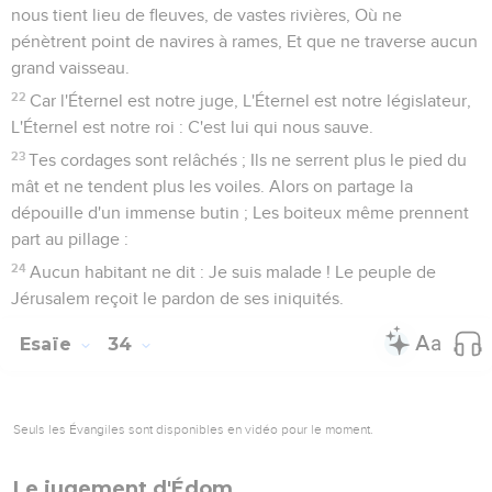
7
Le mirage se changera en étang Et la terre desséchée en
sources d'eaux ; Dans le repaire qui servait de gîte aux
chacals, Croîtront des roseaux et des joncs.
8
Il y aura là un chemin frayé, une route, Qu'on appellera la
voie sainte ; Nul impur n'y passera ; elle sera pour eux seuls ;
Ceux qui la suivront, même les insensés, ne pourront
s'égarer.
9
Sur cette route, point de lion ; Nulle bête féroce ne la
prendra, Nulle ne s'y rencontrera ; Les délivrés y marcheront.
10
Les rachetés de l'Éternel retourneront, Ils iront à Sion avec
chants de triomphe, Et une joie éternelle couronnera leur
tête ; L'allégresse et la joie s'approcheront, La douleur et les
gémissements s'enfuiront.
Esaïe
36
Seuls les Évangiles sont disponibles en vidéo pour le moment.