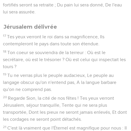
Le grand retour
1
Le désert et le pays aride se réjouiront ; La solitude
s'égaiera, et fleurira comme un narcisse ;
2
Elle se couvrira de fleurs, et tressaillira de joie, Avec chants
d'allégresse et cris de triomphe ; La gloire du Liban lui sera
donnée, La magnificence du Carmel et de Saron. Ils verront
la gloire de l'Éternel, la magnificence de notre Dieu.
3
Fortifiez les mains languissantes, Et affermissez les genoux
qui chancellent ;
4
Dites à ceux qui ont le coeur troublé : Prenez courage, ne
craignez point ; Voici votre Dieu, la vengeance viendra, La
rétribution de Dieu ; Il viendra lui-même, et vous sauvera.
5
Alors s'ouvriront les yeux des aveugles, S'ouvriront les
oreilles des sourds ;
6
Alors le boiteux sautera comme un cerf, Et la langue du
muet éclatera de joie. Car des eaux jailliront dans le désert,
Et des ruisseaux dans la solitude ;