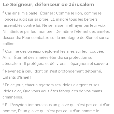
1
Malheur à toi qui ravages, et qui n'as pas été ravagé ! Qui
pilles, et qu'on n'a pas encore pillé ! Quand tu auras fini de
ravager, tu seras ravagé ; Quand tu auras achevé de piller, on
te pillera.
2
Éternel, aie pitié de nous ! Nous espérons en toi. Sois notre
aide chaque matin, Et notre délivrance au temps de la
détresse !
3
Quand ta voix retentit, Les peuples fuient ; Quand tu te
lèves, Les nations se dispersent.
4
On moissonne votre butin, Comme moissonne la
sauterelle ; On se précipite dessus, Comme se précipitent
les sauterelles.
5
L'Éternel est élevé, Car il habite en haut ; Il remplit Sion De
droiture et de justice.
6
Tes jours seront en sûreté ; La sagesse et l'intelligence sont
une source de salut ; La crainte de l'Éternel, C'est là le trésor
de Sion.