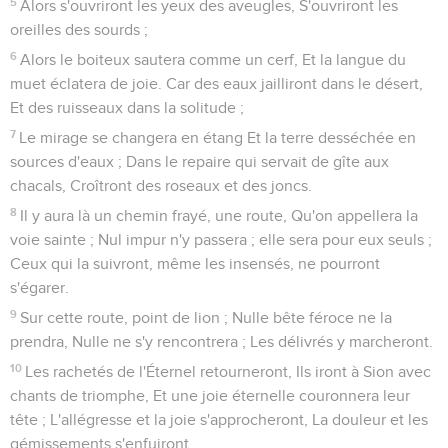
Schebna, le secrétaire, et Joach, fils d'Asaph, l'archiviste,
vinrent auprès d'Ézéchias, les vêtements déchirés, et lui
rapportèrent les paroles de Rabschaké.
Esaïe
37
Seuls les Évangiles sont disponibles en vidéo pour le moment.
Ézékias consulte le prophète Ésaïe
1
Lorsque le roi Ézéchias eut entendu cela, il déchira ses
vêtements, se couvrit d'un sac, et alla dans la maison de
l'Éternel.
2
Il envoya Éliakim, chef de la maison du roi, Schebna, le
secrétaire, et les plus anciens des sacrificateurs, couverts de
sacs, vers Ésaïe, le prophète, fils d'Amots.
3
Et ils lui dirent : Ainsi parle Ézéchias : Ce jour est un jour