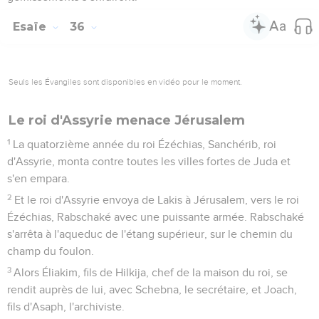
d'angoisse, de châtiment et d'opprobre ; car les enfants sont
près de sortir du sein maternel, et il n'y a point de force pour
l'enfantement.
4
Peut-être l'Éternel, ton Dieu, a-t-il entendu les paroles de
Rabschaké, que le roi d'Assyrie, son maître, a envoyé pour
insulter le Dieu vivant, et peut-être l'Éternel, ton Dieu,
exercera-t-il ses châtiments à cause des paroles qu'il a
entendues. Fais donc monter une prière pour le reste qui
subsiste encore.
5
Les serviteurs du roi Ézéchias allèrent donc auprès d'Ésaïe.
6
Et Ésaïe leur dit : Voici ce que vous direz à votre maître :
Ainsi parle l'Éternel : Ne t'effraie point des paroles que tu as
entendues et par lesquelles m'ont outragé les serviteurs du
roi d'Assyrie.
7
Je vais mettre en lui un esprit tel que, sur une nouvelle
qu'il recevra, il retournera dans son pays ; et je le ferai
tomber par l'épée dans son pays.