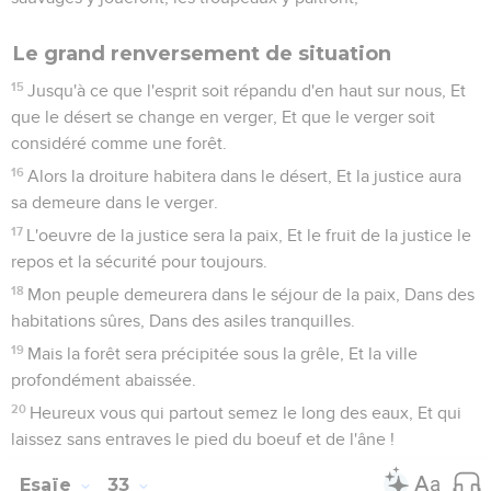
23
Tes cordages sont relâchés ; Ils ne serrent plus le pied du
mât et ne tendent plus les voiles. Alors on partage la
dépouille d'un immense butin ; Les boiteux même prennent
part au pillage :
24
Aucun habitant ne dit : Je suis malade ! Le peuple de
Jérusalem reçoit le pardon de ses iniquités.
Esaïe
34
Seuls les Évangiles sont disponibles en vidéo pour le moment.
Le jugement d'Édom
1
Approchez, nations, pour entendre ! Peuples, soyez
attentifs ! Que la terre écoute, elle et ce qui la remplit, Le
monde et tout ce qu'il produit !
2
Car la colère de l'Éternel va fondre sur toutes les nations, Et