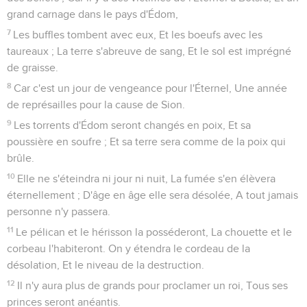
placé ta confiance, pour t'être révolté contre moi ?
6
Voici, tu l'as placée dans l'Égypte, tu as pris pour soutien ce
roseau cassé, qui pénètre et perce la main de quiconque
s'appuie dessus : tel est Pharaon, roi d'Égypte, pour tous
ceux qui se confient en lui.
7
Peut-être me diras-tu : C'est en l'Éternel, notre Dieu, que
nous nous confions. Mais n'est-ce pas lui dont Ézéchias a fait
disparaître les hauts lieux et les autels, en disant à Juda et à
Jérusalem : Vous vous prosternerez devant cet autel ?
8
Maintenant, fais une convention avec mon maître, le roi
d'Assyrie, et je te donnerai deux mille chevaux, si tu peux
fournir des cavaliers pour les monter.
9
Comment repousserais-tu un seul chef d'entre les
moindres serviteurs de mon maître ? Tu mets ta confiance
dans l'Égypte pour les chars et pour les cavaliers.
10
D'ailleurs, est-ce sans la volonté de l'Éternel que je suis
monté contre ce pays pour le détruire ? L'Éternel m'a dit :