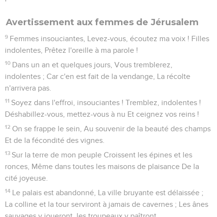
contempleront le pays dans toute son étendue.
18
Ton coeur se souviendra de la terreur : Où est le
secrétaire, où est le trésorier ? Où est celui qui inspectait les
tours ?
19
Tu ne verras plus le peuple audacieux, Le peuple au
langage obscur qu'on n'entend pas, A la langue barbare
qu'on ne comprend pas.
20
Regarde Sion, la cité de nos fêtes ! Tes yeux verront
Jérusalem, séjour tranquille, Tente qui ne sera plus
transportée, Dont les pieux ne seront jamais enlevés, Et dont
les cordages ne seront point détachés.
21
C'est là vraiment que l'Éternel est magnifique pour nous : Il
nous tient lieu de fleuves, de vastes rivières, Où ne
pénètrent point de navires à rames, Et que ne traverse aucun
grand vaisseau.
22
Car l'Éternel est notre juge, L'Éternel est notre législateur,
L'Éternel est notre roi : C'est lui qui nous sauve.