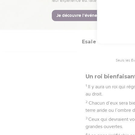
leur drapeau. C’est le S
© Société biblique français
Esaïe
32
Seuls les É
Un roi bienfaisan
1
Il y aura un roi qui r
au droit.
2
Chacun d’eux sera bie
terre aride ou l’ombre 
3
Ceux qui devraient voi
grandes ouvertes.
4