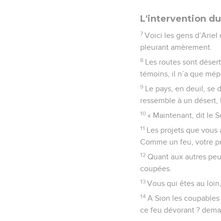
L'intervention d
7
Voici les gens d’Ariel
pleurant amèrement.
8
Les routes sont désert
témoins, il n’a que mé
9
Le pays, en deuil, se 
ressemble à un désert, 
10
« Maintenant, dit le 
11
Les projets que vous a
Comme un feu, votre pr
12
Quant aux autres peu
coupées.
13
Vous qui êtes au loin,
14
A Sion les coupables 
ce feu dévorant ? deman