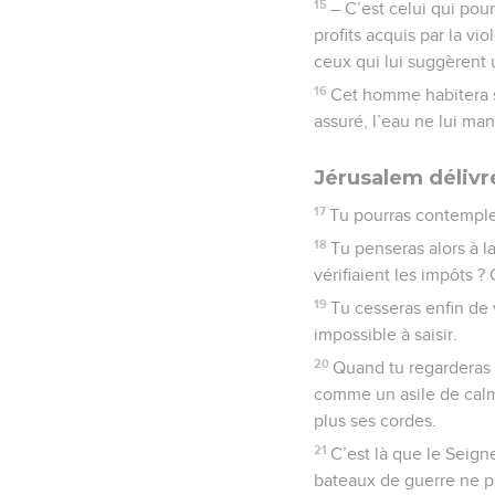
15
– C’est celui qui pour
profits acquis par la vi
ceux qui lui suggèrent 
16
Cet homme habitera sur
assuré, l’eau ne lui ma
Jérusalem délivr
17
Tu pourras contempler
18
Tu penseras alors à l
vérifiaient les impôts ? 
19
Tu cesseras enfin de 
impossible à saisir.
20
Quand tu regarderas J
comme un asile de calme
plus ses cordes.
21
C’est là que le Seigne
bateaux de guerre ne pa