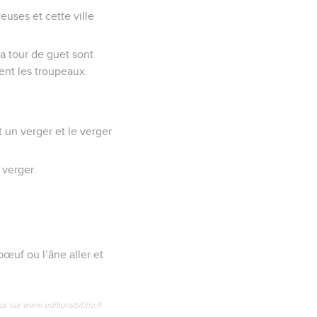
euses et cette ville
la tour de guet sont
ent les troupeaux.
t un verger et le verger
 verger.
bœuf ou l’âne aller et
us sur www.editionsbiblio.fr