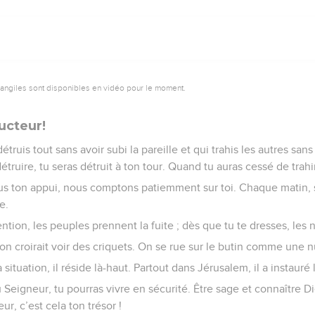
vangiles sont disponibles en vidéo pour le moment.
ucteur!
truis tout sans avoir subi la pareille et qui trahis les autres sans q
truire, tu seras détruit à ton tour. Quand tu auras cessé de trahir,
s ton appui, nous comptons patiemment sur toi. Chaque matin, s
e.
ention, les peuples prennent la fuite ; dès que tu te dresses, les 
 : on croirait voir des criquets. On se rue sur le butin comme une 
ituation, il réside là-haut. Partout dans Jérusalem, il a instauré le
 Seigneur, tu pourras vivre en sécurité. Être sage et connaître Di
ur, c’est cela ton trésor !