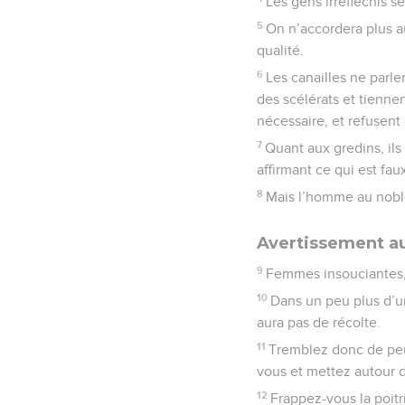
Les gens irréfléchis s
5
On n’accordera plus au
qualité.
6
Les canailles ne parle
des scélérats et tienne
nécessaire, et refusent 
7
Quant aux gredins, ils
affirmant ce qui est fa
8
Mais l’homme au noble
Avertissement a
9
Femmes insouciantes, d
10
Dans un peu plus d’un
aura pas de récolte.
11
Tremblez donc de peu
vous et mettez autour de
12
Frappez-vous la poitr