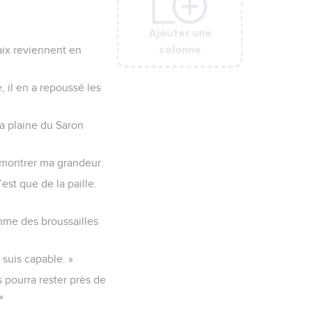
Ajouter une
Ajouter une
Ajouter une
Ajouter une
Ajouter une
Ajouter une
Ajouter une
colonne
colonne
colonne
colonne
colonne
colonne
colonne
aix reviennent en
, il en a repoussé les
la plaine du Saron
is montrer ma grandeur.
est que de la paille.
mme des broussailles
 suis capable. »
 pourra rester près de
»