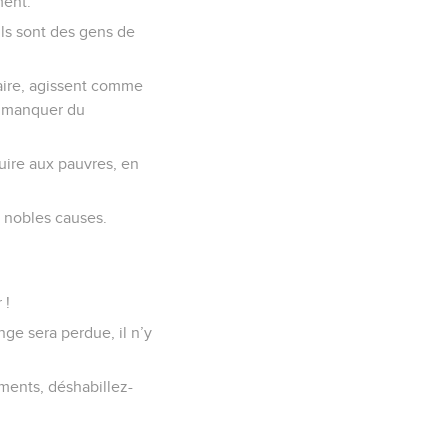
ment.
ils sont des gens de
 faire, agissent comme
mé manquer du
nuire aux pauvres, en
 nobles causes.
 !
ge sera perdue, il n’y
ments, déshabillez-