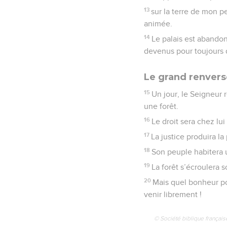
13
sur la terre de mon p
animée.
14
Le palais est abandonn
devenus pour toujours d
Le grand renvers
15
Un jour, le Seigneur 
une forêt.
16
Le droit sera chez lui
17
La justice produira la 
18
Son peuple habitera un
19
La forêt s’écroulera so
20
Mais quel bonheur pou
venir librement !
© Société biblique français