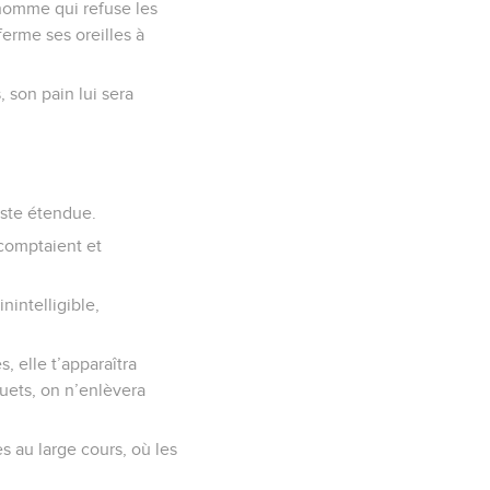
l’homme qui refuse les
ferme ses oreilles à
, son pain lui sera
aste étendue.
 comptaient et
nintelligible,
, elle t’apparaîtra
uets, on n’enlèvera
es au large cours, où les