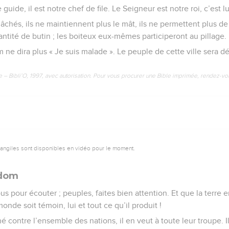
guide, il est notre chef de file. Le Seigneur est notre roi, c’est l
âchés, ils ne maintiennent plus le mât, ils ne permettent plus de 
ntité de butin ; les boiteux eux-mêmes participeront au pillage.
ne dira plus « Je suis malade ». Le peuple de cette ville sera d
e – Bibli’O, 1997, avec autorisation. Pour vous procurer une Bible imprimée, rendez-vo
vangiles sont disponibles en vidéo pour le moment.
Édom
s pour écouter ; peuples, faites bien attention. Et que la terre e
monde soit témoin, lui et tout ce qu’il produit !
é contre l’ensemble des nations, il en veut à toute leur troupe. Il