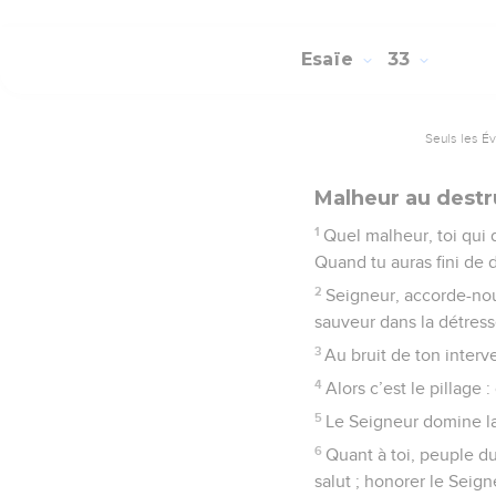
Esaïe
33
Seuls les É
Malheur au destr
1
Quel malheur, toi qui dé
Quand tu auras fini de dé
2
Seigneur, accorde-nou
sauveur dans la détress
3
Au bruit de ton interv
4
Alors c’est le pillage
5
Le Seigneur domine la s
6
Quant à toi, peuple du
salut ; honorer le Seigne