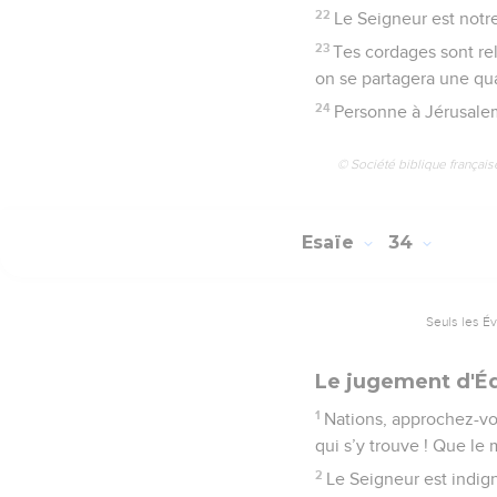
22
Le Seigneur est notre 
23
Tes cordages sont rel
on se partagera une qua
24
Personne à Jérusalem 
© Société biblique français
Esaïe
34
Seuls les É
Le jugement d'
1
Nations, approchez-vou
qui s’y trouve ! Que le 
2
Le Seigneur est indign