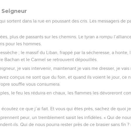
u Seigneur
 qui sortent dans la rue en poussant des cris. Les messagers de p
ées, plus de passants sur les chemins. Le tyran a rompu l’alliance
pris pour les hommes.
dessèche ; le massif du Liban, frappé par la sécheresse, a honte, 
le Bachan et le Carmel se retrouvent dépouillés.
Seigneur, je vais intervenir, maintenant je vais me dresser, je va
vez conçus ne sont que du foin, et quand ils voient le jour, ce n’
opre souffle vous consumera.
ples, le feu les réduira en chaux, les flammes les dévoreront co
 écoutez ce que j’ai fait. Et vous qui êtes près, sachez de quoi je
prennent peur, un tremblement saisit les infidèles. « Qui de nous
dent-ils. Qui de nous pourra rester près de ce brasier sans fin ? 