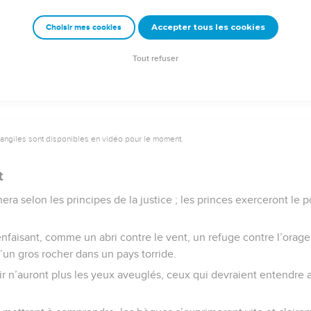
eigneur qui le déclare, lui qui a sa flamme à Sion, un feu allumé
Accepter tous les cookies
Choisir mes cookies
e – Bibli’O, 1997, avec autorisation. Pour vous procurer une Bible imprimée, rendez-vo
Tout refuser
vangiles sont disponibles en vidéo pour le moment.
t
égnera selon les principes de la justice ; les princes exerceront l
nfaisant, comme un abri contre le vent, un refuge contre l’orage
d’un gros rocher dans un pays torride.
r n’auront plus les yeux aveuglés, ceux qui devraient entendre a