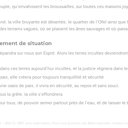
euple, qu’envahissent les broussailles, sur toutes ces maisons joy
é, la ville bruyante est désertée, le quartier de l’Ofel ainsi que 
es terrains vagues, où se plaisent les ânes sauvages et où paiss
ement de situation
répandra sur nous son Esprit. Alors les terres incultes deviendron
 dans ces terres aujourd’hui incultes, et la justice régnera dans le
paix, elle créera pour toujours tranquillité et sécurité.
e oasis de paix, il vivra en sécurité, au repos et sans souci.
us la grêle, la ville s’effondrera.
r tous, de pouvoir semer partout près de l’eau, et de laisser le 
e – Bibli’O, 1997, avec autorisation. Pour vous procurer une Bible imprimée, rendez-vo