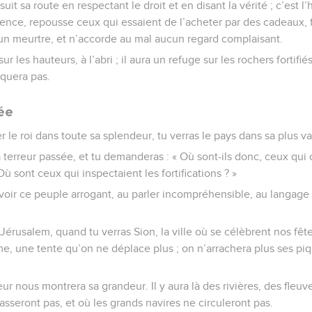
suit sa route en respectant le droit et en disant la vérité ; c’est 
olence, repousse ceux qui essaient de l’acheter par des cadeaux, 
un meurtre, et n’accorde au mal aucun regard complaisant.
 les hauteurs, à l’abri ; il aura un refuge sur les rochers fortifiés
nquera pas.
ée
 le roi dans toute sa splendeur, tu verras le pays dans sa plus v
a terreur passée, et tu demanderas : « Où sont-ils donc, ceux qui
Où sont ceux qui inspectaient les fortifications ? »
voir ce peuple arrogant, au parler incompréhensible, au langage i
érusalem, quand tu verras Sion, la ville où se célèbrent nos fêtes
, une tente qu’on ne déplace plus ; on n’arrachera plus ses piq
ur nous montrera sa grandeur. Il y aura là des rivières, des fleuv
sseront pas, et où les grands navires ne circuleront pas.