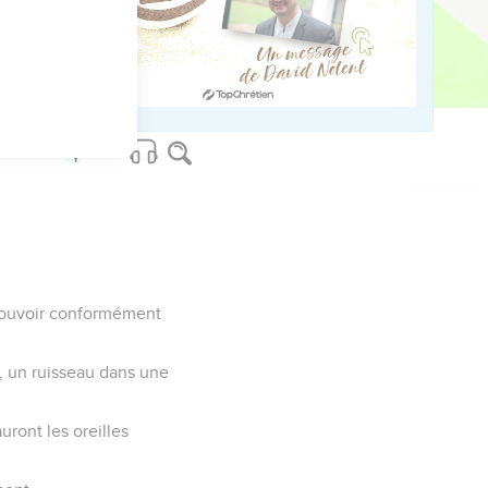
 à Jérusalem.
us sur www.editionsbiblio.fr
e pouvoir conformément
, un ruisseau dans une
uront les oreilles