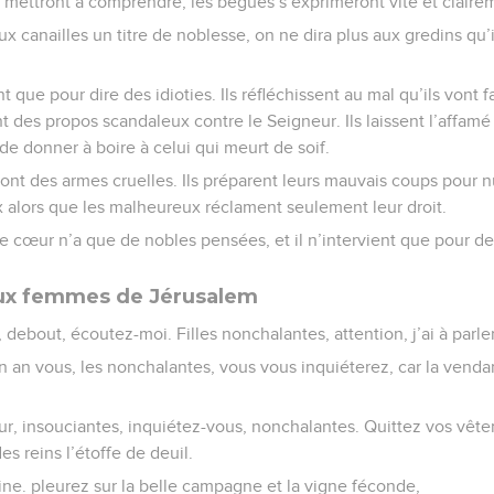
e mettront à comprendre, les bègues s’exprimeront vite et claire
x canailles un titre de noblesse, on ne dira plus aux gredins qu’
nt que pour dire des idioties. Ils réfléchissent au mal qu’ils vont
nt des propos scandaleux contre le Seigneur. Ils laissent l’affa
de donner à boire à celui qui meurt de soif.
 ont des armes cruelles. Ils préparent leurs mauvais coups pour 
ux alors que les malheureux réclament seulement leur droit.
 cœur n’a que de nobles pensées, et il n’intervient que pour de
ux femmes de Jérusalem
ebout, écoutez-moi. Filles nonchalantes, attention, j’ai à parler
 an vous, les nonchalantes, vous vous inquiéterez, car la vendan
r, insouciantes, inquiétez-vous, nonchalantes. Quittez vos vête
s reins l’étoffe de deuil.
ine. pleurez sur la belle campagne et la vigne féconde,