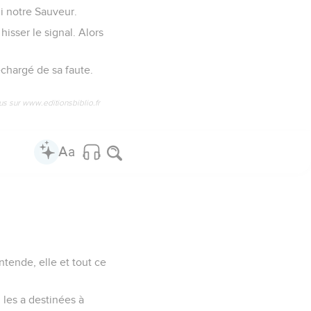
ui notre Sauveur.
hisser le signal. Alors
échargé de sa faute.
us sur www.editionsbiblio.fr
ntende, elle et tout ce
 les a destinées à