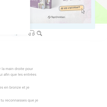
nts. »
a à Jérusalem : ‘Sois
ar la main droite pour
ui afin que les entrées
es en bronze et je
e tu reconnaisses que je