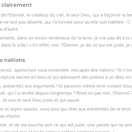
 clairement
dit l'Eternel, le créateur du ciel, le seul Dieu, qui a façonné la terre
le ne soit pas déserte, qui l'a formée pour qu'elle soit habitée : C
as d'autre.
cachette, dans un recoin ténébreux de la terre, je n'ai pas dit à 
ns le vide ! » En effet, moi, l'Eternel, je dis ce qui est juste, je 
s nations
enez, approchez-vous ensemble, rescapés des nations ! Ils n'o
culpture sacrée en bois et qui adressent des prières à un dieu in
s, présentez vos arguments ! Ils peuvent même tenir conseil tou
é, qui l’a révélé depuis longtemps ? N'est-ce pas moi, l'Eternel ? 
Je suis le seul Dieu juste et qui sauve.
 et soyez sauvés, vous tous qui êtes aux extrémités de la terre !
pas d'autre.
me, et de ma bouche sort ce qui est juste, une parole qui ne ser
u devant moi et toute langue prêtera serment par moi. »