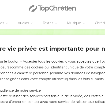
ur, ne l'oublie pas
Jacob ! Souviens-t’en, Israël, car tu es mon serviteur. Je t'ai fa
 ne t'oublierai pas.
éos
Audios
Textes
Musique
Chrét
sgressions comme un nuage, tes péchés comme la brume. Reviens ve
Segond 21
 l'Eternel a agi ! Profondeurs de la terre, criez d’allégresse ! Mont
êts, avec tous vos arbres ! En effet, l'Eternel a racheté Jacob, il 
re vie privée est importante pour 
onde est maître de l'Histoire
sur le bouton « Accepter tous les cookies », vous acceptez que T
traceurs (comme des cookies ou l'identifiant unique de votre compte 
rnel, celui qui te rachète, celui qui t'a façonné dès le ventre de t
s données à caractère personnel (comme vos données de navigatio
eur de tout. Tout seul j’ai déployé le ciel, par moi-même j’ai dispos
 renseignées dans votre compte utilisateur) dans les buts suivants 
es des faiseurs de prédictions et je frappe de folie les devins ; j
e leur savoir.
audience de notre service
e de mon serviteur et je mets à exécution les décisions annoncé
ttre d'utiliser des services tiers tels que de la vidéo, des cartes
alem : « Elle sera habitée » et à propos des villes de Juda : « Ell
ttre d'entrer en contact avec notre service de relation aux utilisat
nes. »