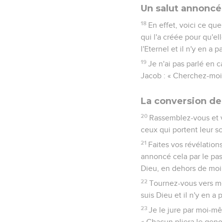
Un salut annoncé
18
En effet, voici ce que 
qui l'a créée pour qu'el
l'Eternel et il n'y en a p
19
Je n'ai pas parlé en 
Jacob : « Cherchez-moi da
La conversion de
20
Rassemblez-vous et v
ceux qui portent leur s
21
Faites vos révélation
annoncé cela par le pass
Dieu, en dehors de moi. 
22
Tournez-vous vers moi
suis Dieu et il n'y en a 
23
Je le jure par moi-mê
« Chacun pliera le geno