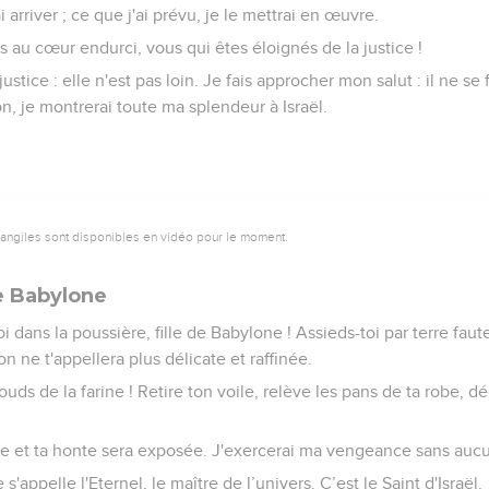
rai arriver ; ce que j'ai prévu, je le mettrai en œuvre.
au cœur endurci, vous qui êtes éloignés de la justice !
ustice : elle n'est pas loin. Je fais approcher mon salut : il ne se
on, je montrerai toute ma splendeur à Israël.
vangiles sont disponibles en vidéo pour le moment.
e Babylone
 dans la poussière, fille de Babylone ! Assieds-toi par terre faute
on ne t'appellera plus délicate et raffinée.
uds de la farine ! Retire ton voile, relève les pans de ta robe, 
ée et ta honte sera exposée. J'exercerai ma vengeance sans auc
s'appelle l'Eternel, le maître de l’univers. C’est le Saint d'Israël.