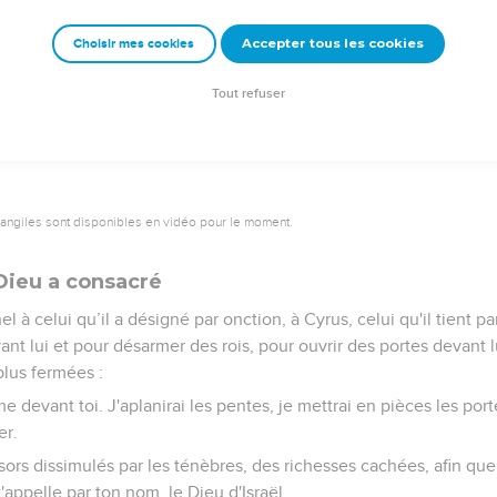
s de la mer : « Asséchez-vous ! Je vais faire disparaître vos coura
Accepter tous les cookies
Choisir mes cookies
us : « Il est mon berger et il *accomplira toute ma volonté. Il dir
ple : ‘Que tes fondations soient posées !’ »
Tout refuser
vangiles sont disponibles en vidéo pour le moment.
 Dieu a consacré
nel à celui qu’il a désigné par onction, à Cyrus, celui qu'il tient p
nt lui et pour désarmer des rois, pour ouvrir des portes devant l
 plus fermées :
devant toi. J'aplanirai les pentes, je mettrai en pièces les port
er.
sors dissimulés par les ténèbres, des richesses cachées, afin qu
 t'appelle par ton nom, le Dieu d'Israël.