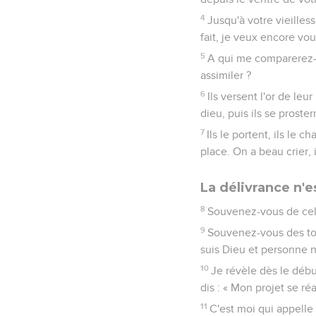
4
Jusqu'à votre vieilles
fait, je veux encore vou
5
A qui me comparerez-
assimiler ?
6
Ils versent l'or de leu
dieu, puis ils se proster
7
Ils le portent, ils le c
place. On a beau crier, 
La délivrance n'e
8
Souvenez-vous de cela
9
Souvenez-vous des tout
suis Dieu et personne 
10
Je révèle dès le débu
dis : « Mon projet se ré
11
C'est moi qui appelle