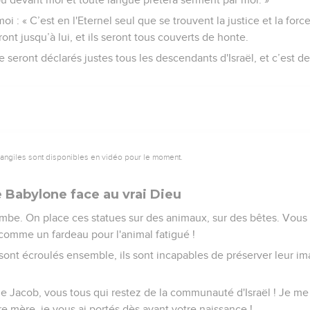
i : « C’est en l'Eternel seul que se trouvent la justice et la forc
ront jusqu’à lui, et ils seront tous couverts de honte.
e seront déclarés justes tous les descendants d'Israël, et c’est de l
vangiles sont disponibles en vidéo pour le moment.
e Babylone face au vrai Dieu
mbe. On place ces statues sur des animaux, sur des bêtes. Vous l
comme un fardeau pour l'animal fatigué !
e sont écroulés ensemble, ils sont incapables de préserver leur i
de Jacob, vous tous qui restez de la communauté d'Israël ! Je me
re mère, je vous ai portés dès avant votre naissance !