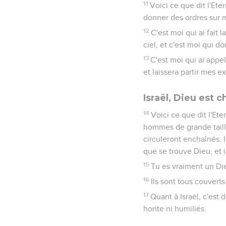
11
Voici ce que dit l'Eter
donner des ordres sur m
12
C'est moi qui ai fait
ciel, et c'est moi qui d
13
C'est moi qui ai appel
et laissera partir mes ex
Israël, Dieu est c
14
Voici ce que dit l'Ete
hommes de grande taille
circuleront enchaînés. I
que se trouve Dieu, et i
15
Tu es vraiment un Dieu
16
Ils sont tous couverts
17
Quant à Israël, c'est 
honte ni humiliés.