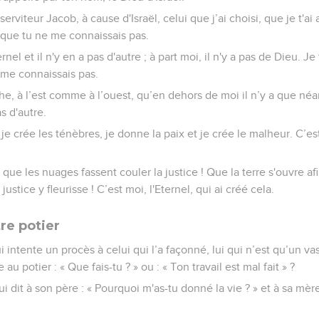
erviteur Jacob, à cause d'Israël, celui que j’ai choisi, que je t'a
s que tu ne me connaissais pas.
rnel et il n'y en a pas d'autre ; à part moi, il n'y a pas de Dieu. Je
 me connaissais pas.
che, à l’est comme à l’ouest, qu’en dehors de moi il n’y a que néa
as d'autre.
je crée les ténèbres, je donne la paix et je crée le malheur. C’est
que les nuages fassent couler la justice ! Que la terre s'ouvre afi
 justice y fleurisse ! C’est moi, l'Eternel, qui ai créé cela.
tre potier
intente un procès à celui qui l’a façonné, lui qui n’est qu’un va
le au potier : « Que fais-tu ? » ou : « Ton travail est mal fait » ?
 dit à son père : « Pourquoi m'as-tu donné la vie ? » et à sa mère