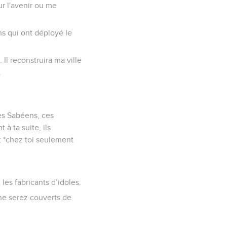
sur l'avenir ou me
ns qui ont déployé le
 Il reconstruira ma ville
.
 des Sabéens, ces
à ta suite, ils
st *chez toi seulement
les fabricants d’idoles.
s ne serez couverts de