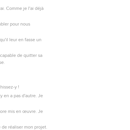
ai. Comme je l'ai déjà
mbler pour nous
qu'il leur en fasse un
 incapable de quitter sa
se.
hissez-y !
y en a pas d'autre. Je
ncore mis en œuvre. Je
 de réaliser mon projet.