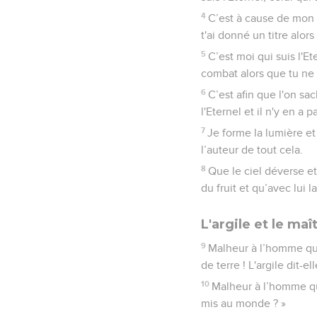
4
C’est à cause de mon s
t'ai donné un titre alor
5
C’est moi qui suis l'Ete
combat alors que tu ne
6
C’est afin que l'on sa
l'Eternel et il n'y en a p
7
Je forme la lumière et 
l’auteur de tout cela.
8
Que le ciel déverse et 
du fruit et qu’avec lui la
L'argile et le maî
9
Malheur à l’homme qui 
de terre ! L'argile dit-el
10
Malheur à l’homme qui
mis au monde ? »