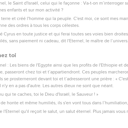
nel, le Saint d'Israël, celui qui le façonne : Va-t-on m’interroger 
es enfants et sur mon activité ?
 la terre et créé l'homme qui la peuple. C'est moi, ce sont mes mai
onne des ordres à tous les corps célestes.
é Cyrus en toute justice et qui ferai toutes ses voies bien droites.
ilés, sans paiement ni cadeau, dit l'Eternel, le maître de l’univers
hez toi
rnel : Les biens de l'Egypte ainsi que les profits de l'Ethiopie et
, passeront chez toi et t’appartiendront. Ces peuples marcheront 
ls se prosterneront devant toi et t’adresseront une prière : « C'e
l n'y en a pas d'autre. Les autres dieux ne sont que néant.
 qui te caches, toi le Dieu d'Israël, le Sauveur ! »
 de honte et même humiliés, ils s'en vont tous dans l’humiliation, 
de l'Eternel qu'il reçoit le salut, un salut éternel. Plus jamais vou