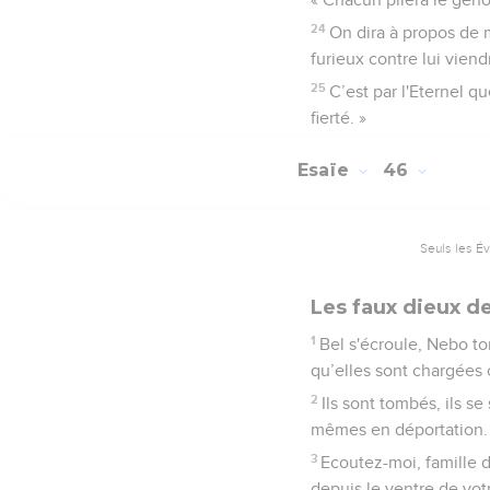
24
On dira à propos de mo
furieux contre lui viend
25
C’est par l'Eternel qu
fierté. »
Esaïe
46
Seuls les É
Les faux dieux d
1
Bel s'écroule, Nebo to
qu’elles sont chargées 
2
Ils sont tombés, ils s
mêmes en déportation.
3
Ecoutez-moi, famille 
depuis le ventre de vot