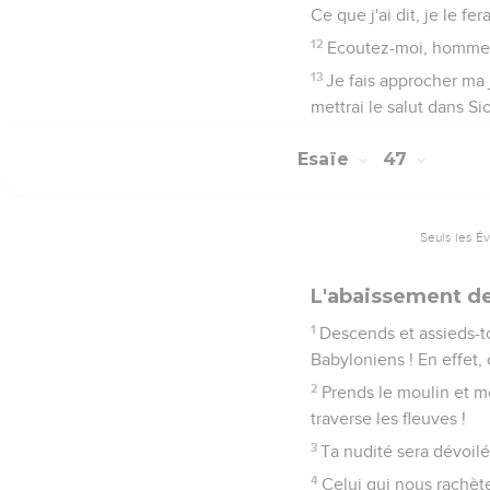
Ce que j'ai dit, je le fe
12
Ecoutez-moi, hommes 
13
Je fais approcher ma j
mettrai le salut dans Si
Esaïe
47
Seuls les É
L'abaissement d
1
Descends et assieds-toi
Babyloniens ! En effet, 
2
Prends le moulin et mo
traverse les fleuves !
3
Ta nudité sera dévoil
4
Celui qui nous rachète 