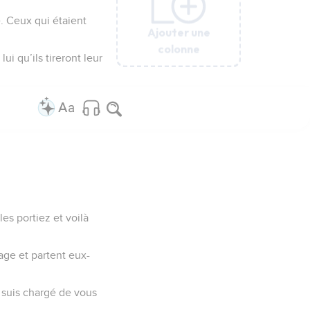
e. Ceux qui étaient
Ajouter une
Ajouter une
Ajouter une
Ajouter une
Ajouter une
Ajouter une
colonne
colonne
colonne
colonne
colonne
colonne
ui qu’ils tireront leur
es portiez et voilà
mage et partent eux-
 suis chargé de vous