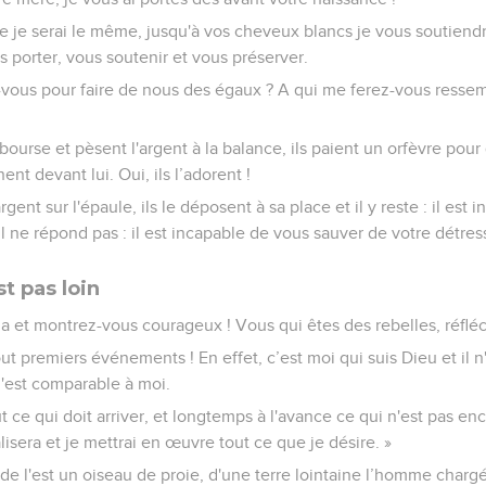
se je serai le même, jusqu'à vos cheveux blancs je vous soutiendr
s porter, vous soutenir et vous préserver.
vous pour faire de nous des égaux ? A qui me ferez-vous resse
r bourse et pèsent l'argent à la balance, ils paient un orfèvre pour 
nent devant lui. Oui, ils l’adorent !
hargent sur l'épaule, ils le déposent à sa place et il y reste : il est
il ne répond pas : il est incapable de vous sauver de votre détres
st pas loin
 et montrez-vous courageux ! Vous qui êtes des rebelles, réfléc
 premiers événements ! En effet, c’est moi qui suis Dieu et il n'
n'est comparable à moi.
t ce qui doit arriver, et longtemps à l'avance ce qui n'est pas e
alisera et je mettrai en œuvre tout ce que je désire. »
 de l'est un oiseau de proie, d'une terre lointaine l’homme chargé