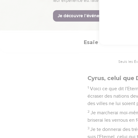
27
Je dis aux profondeur
28
Je dis à propos de Cyr
reconstruite !’et au tem
Esaïe
45
Seuls les É
Cyrus, celui que
1
Voici ce que dit l'Eter
écraser des nations deva
des villes ne lui soient
2
Je marcherai moi-même 
briserai les verrous en f
3
Je te donnerai des tré
suis l'Eternel, celui qui