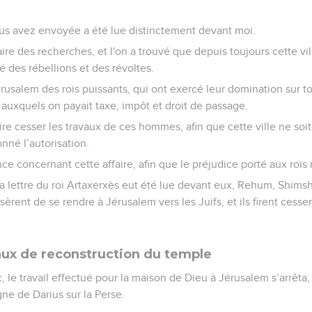
ous avez envoyée a été lue distinctement devant moi.
aire des recherches, et l'on a trouvé que depuis toujours cette vi
té des rébellions et des révoltes.
Jérusalem des rois puissants, qui ont exercé leur domination sur to
t auxquels on payait taxe, impôt et droit de passage.
e cesser les travaux de ces hommes, afin que cette ville ne soit
nné l’autorisation.
ce concernant cette affaire, afin que le préjudice porté aux rois
a lettre du roi Artaxerxès eut été lue devant eux, Rehum, Shimsha
èrent de se rendre à Jérusalem vers les Juifs, et ils firent cesser
aux de reconstruction du temple
le travail effectué pour la maison de Dieu à Jérusalem s’arrêta, 
e de Darius sur la Perse.