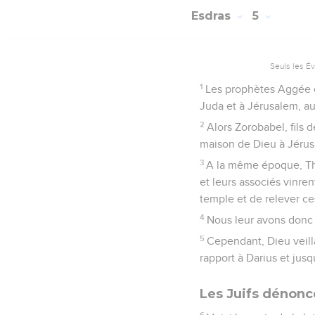
Esdras
5
Seuls les É
1
Les prophètes Aggée et 
Juda et à Jérusalem, au
2
Alors Zorobabel, fils 
maison de Dieu à Jérusa
3
A la même époque, Tha
et leurs associés vinren
temple et de relever ce
4
Nous leur avons donc 
5
Cependant, Dieu veilla
rapport à Darius et jusqu
Les Juifs dénonc
6