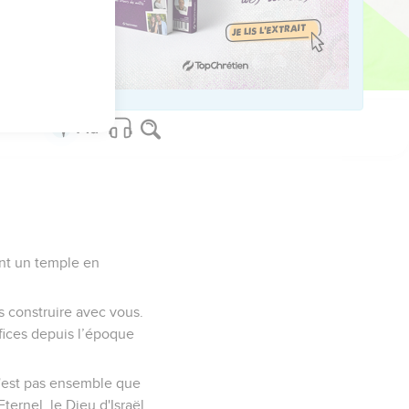
elui-ci. Comme beaucoup
t, il poussait de grands
ent un temple en
ns construire avec vous.
ifices depuis l’époque
 n'est pas ensemble que
ernel, le Dieu d'Israël,