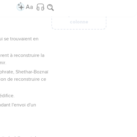
Ajouter une
Ajouter une
Ajouter une
Ajouter une
Ajouter une
Ajouter une
colonne
colonne
colonne
colonne
colonne
colonne
ui se trouvaient en
rent à reconstruire la
ir.
uphrate, Shethar-Boznaï
tion de reconstruire ce
difice.
ndant l'envoi d'un