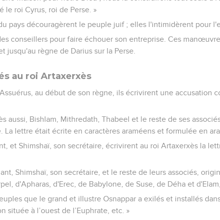
le roi Cyrus, roi de Perse. »
du pays découragèrent le peuple juif ; elles l'intimidèrent pour 
des conseillers pour faire échouer son entreprise. Ces manœuvres
et jusqu'au règne de Darius sur la Perse.
és au roi Artaxerxès
'Assuérus, au début de son règne, ils écrivirent une accusation c
s aussi, Bishlam, Mithredath, Thabeel et le reste de ses associés
e. La lettre était écrite en caractères araméens et formulée en a
et Shimshaï, son secrétaire, écrivirent au roi Artaxerxès la let
, Shimshaï, son secrétaire, et le reste de leurs associés, origin
pel, d'Apharas, d'Erec, de Babylone, de Suse, de Déha et d'Elam
euples que le grand et illustre Osnappar a exilés et installés dans
on située à l’ouest de l’Euphrate, etc. »