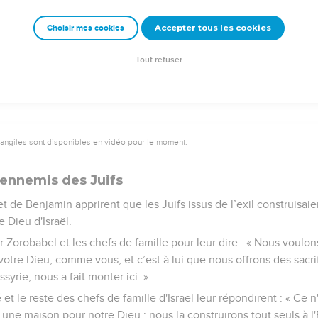
t haut pendant qu'on posait sous leurs yeux les fondations de c
r leur joie par des cris,
Accepter tous les cookies
Choisir mes cookies
er le bruit des cris de joie de celui des pleurs du peuple. En effe
loin.
Tout refuser
vangiles sont disponibles en vidéo pour le moment.
 ennemis des Juifs
 de Benjamin apprirent que les Juifs issus de l’exil construisai
e Dieu d'Israël.
ver Zorobabel et les chefs de famille pour leur dire : « Nous voulo
votre Dieu, comme vous, et c’est à lui que nous offrons des sacr
syrie, nous a fait monter ici. »
et le reste des chefs de famille d'Israël leur répondirent : « Ce
ne maison pour notre Dieu ; nous la construirons tout seuls à l'Et