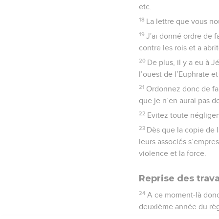
etc.
18
La lettre que vous n
19
J'ai donné ordre de f
contre les rois et a abri
20
De plus, il y a eu à 
l’ouest de l’Euphrate e
21
Ordonnez donc de fair
que je n’en aurai pas do
22
Evitez toute négligen
23
Dès que la copie de l
leurs associés s’empress
violence et la force.
Reprise des trav
24
A ce moment-là donc, 
deuxième année du règn