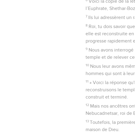
Voici la copie de la l
l’Euphrate, Shethar-Boz
7
Ils lui adressèrent un 
8
Roi, tu dois savoir q
elle est reconstruite en 
progresse rapidement e
9
Nous avons interrogé 
temple et de relever ce
10
Nous leur avons même
hommes qui sont à leur 
11
» Voici la réponse qu'
reconstruisons le temple 
construit et terminé.
12
Mais nos ancêtres ont
Nebucadnetsar, roi de B
13
Toutefois, la premièr
maison de Dieu.