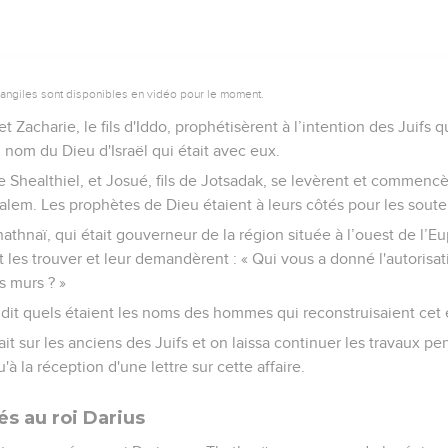
vangiles sont disponibles en vidéo pour le moment.
Zacharie, le fils d'Iddo, prophétisèrent à l’intention des Juifs q
 nom du Dieu d'Israël qui était avec eux.
de Shealthiel, et Josué, fils de Jotsadak, se levèrent et commencè
lem. Les prophètes de Dieu étaient à leurs côtés pour les souten
thnaï, qui était gouverneur de la région située à l’ouest de l’E
t les trouver et leur demandèrent : « Qui vous a donné l'autorisa
s murs ? »
dit quels étaient les noms des hommes qui reconstruisaient cet é
it sur les anciens des Juifs et on laissa continuer les travaux pe
'à la réception d'une lettre sur cette affaire.
és au roi Darius