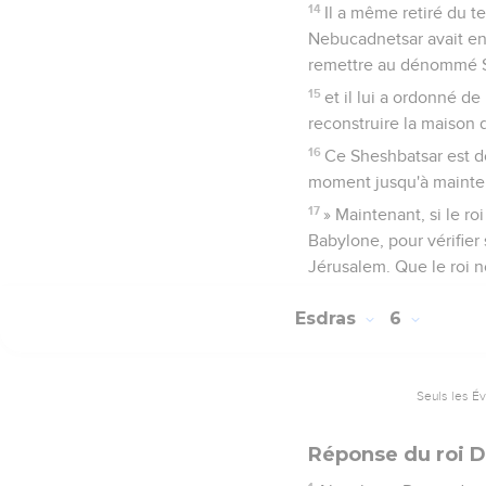
14
Il a même retiré du t
Nebucadnetsar avait enl
remettre au dénommé Sh
15
et il lui a ordonné d
reconstruire la maison
16
Ce Sheshbatsar est do
moment jusqu'à maintena
17
» Maintenant, si le r
Babylone, pour vérifier
Jérusalem. Que le roi n
Esdras
6
Seuls les É
Réponse du roi D