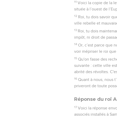
11
Voici la copie de la l
située à l’ouest de l’Eu
12
Roi, tu dois savoir qu
ville rebelle et mauvais
13
Roi, tu dois maintenan
impôt, ni droit de passa
14
Or, c’est parce que n
voir mépriser le roi qu
15
Qu'on fasse des reche
suivante : cette ville e
abrité des révoltes. C'es
16
Quant à nous, nous t’
priveront de toute posse
Réponse du roi A
17
Voici la réponse envo
associés installés à Sam