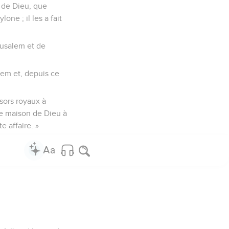
n de Dieu, que
ne ; il les a fait
érusalem et de
lem et, depuis ce
ésors royaux à
tte maison de Dieu à
e affaire. »