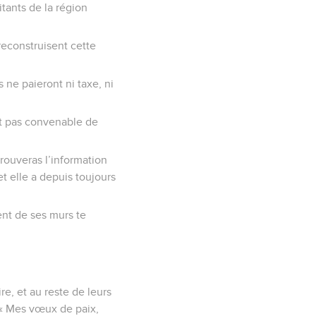
itants de la région
 reconstruisent cette
s ne paieront ni taxe, ni
ît pas convenable de
rouveras l’information
et elle a depuis toujours
ent de ses murs te
e, et au reste de leurs
: « Mes vœux de paix,