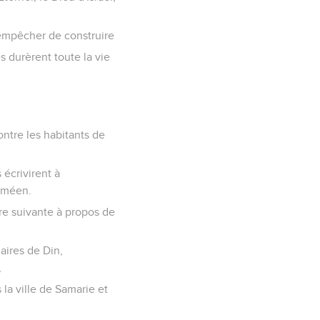
l'empêcher de construire
 durèrent toute la vie
ontre les habitants de
 écrivirent à
raméen.
tre suivante à propos de
aires de Din,
,
 la ville de Samarie et