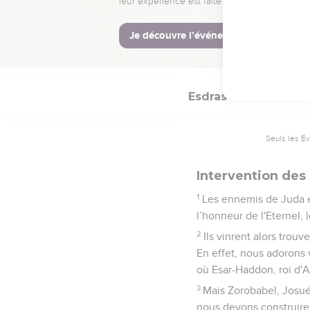
temple, pleuraient tou
d'autres faisaient éclate
13
on ne pouvait distingu
cris qu’on entendait au 
Esdras
4
Seuls les É
Intervention des
1
Les ennemis de Juda et
l’honneur de l'Eternel, l
2
Ils vinrent alors trou
En effet, nous adorons 
où Esar-Haddon, roi d'As
3
Mais Zorobabel, Josué 
nous devons construire u