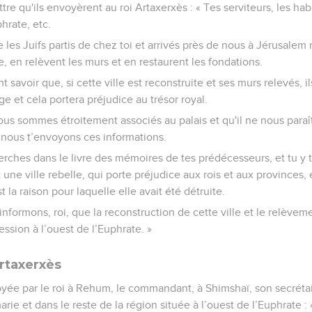
ettre qu'ils envoyèrent au roi Artaxerxès : « Tes serviteurs, les hab
phrate, etc.
e les Juifs partis de chez toi et arrivés près de nous à Jérusalem
e, en relèvent les murs et en restaurent les fondations.
t savoir que, si cette ville est reconstruite et ses murs relevés, il
ge et cela portera préjudice au trésor royal.
ous sommes étroitement associés au palais et qu'il ne nous para
e nous t’envoyons ces informations.
rches dans le livre des mémoires de tes prédécesseurs, et tu y t
st une ville rebelle, qui porte préjudice aux rois et aux provinces, 
t la raison pour laquelle elle avait été détruite.
informons, roi, que la reconstruction de cette ville et le relèvem
ssion à l’ouest de l’Euphrate. »
rtaxerxès
yée par le roi à Rehum, le commandant, à Shimshaï, son secrétair
arie et dans le reste de la région située à l’ouest de l’Euphrate 