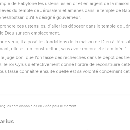
emple de Babylone les ustensiles en or et en argent de la maiso
evés du temple de Jérusalem et amenés dans le temple de Babylo
eshbatsar, qu'il a désigné gouverneur,
e prendre ces ustensiles, d’aller les déposer dans le temple de J
 de Dieu sur son emplacement.
nc venu, il a posé les fondations de la maison de Dieu à Jérusa
nt, elle est en construction, sans avoir encore été terminée.’
oi le juge bon, que l'on fasse des recherches dans le dépôt des tr
 si le roi Cyrus a effectivement donné l’ordre de reconstruire ce
ous fasse connaître ensuite quelle est sa volonté concernant cett
vangiles sont disponibles en vidéo pour le moment.
arius