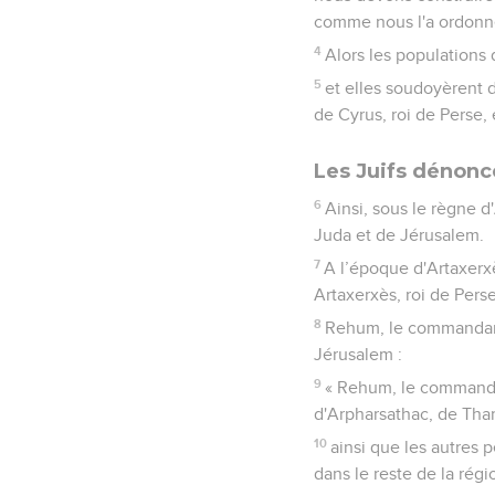
comme nous l'a ordonné 
4
Alors les populations 
5
et elles soudoyèrent 
de Cyrus, roi de Perse, 
Les Juifs dénonc
6
Ainsi, sous le règne d
Juda et de Jérusalem.
7
A l’époque d'Artaxerxè
Artaxerxès, roi de Pers
8
Rehum, le commandant, 
Jérusalem :
9
« Rehum, le commandant
d'Arpharsathac, de Thar
10
ainsi que les autres p
dans le reste de la régi