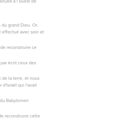
située à l’ouest de
!
 du grand Dieu. Or,
st effectué avec soin et
 de reconstruire ce
par écrit ceux des
 de la terre, et nous
d'Israël qui l'avait
n du Babylonien
de reconstruire cette