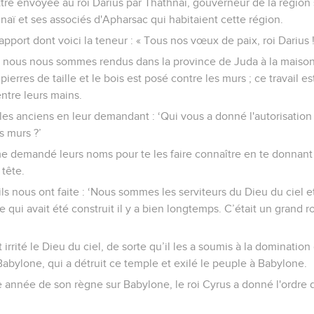
ettre envoyée au roi Darius par Thathnaï, gouverneur de la région 
naï et ses associés d'Apharsac qui habitaient cette région.
rapport dont voici la teneur : « Tous nos vœux de paix, roi Darius 
ue nous nous sommes rendus dans la province de Juda à la maison
pierres de taille et le bois est posé contre les murs ; ce travail e
ntre leurs mains.
les anciens en leur demandant : ‘Qui vous a donné l'autorisation
s murs ?’
 demandé leurs noms pour te les faire connaître en te donnant 
tête.
ils nous ont faite : ‘Nous sommes les serviteurs du Dieu du ciel et
qui avait été construit il y a bien longtemps. C’était un grand roi 
 irrité le Dieu du ciel, de sorte qu’il les a soumis à la dominatio
abylone, qui a détruit ce temple et exilé le peuple à Babylone.
e année de son règne sur Babylone, le roi Cyrus a donné l'ordre 