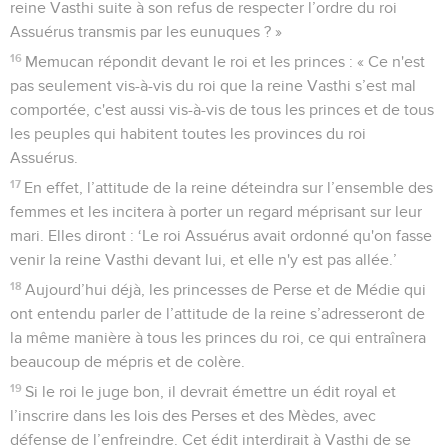
reine Vasthi suite à son refus de respecter l’ordre du roi
Assuérus transmis par les eunuques ? »
16
Memucan répondit devant le roi et les princes : « Ce n'est
pas seulement vis-à-vis du roi que la reine Vasthi s’est mal
comportée, c'est aussi vis-à-vis de tous les princes et de tous
les peuples qui habitent toutes les provinces du roi
Assuérus.
17
En effet, l’attitude de la reine déteindra sur l’ensemble des
femmes et les incitera à porter un regard méprisant sur leur
mari. Elles diront : ‘Le roi Assuérus avait ordonné qu'on fasse
venir la reine Vasthi devant lui, et elle n'y est pas allée.’
18
Aujourd’hui déjà, les princesses de Perse et de Médie qui
ont entendu parler de l’attitude de la reine s’adresseront de
la même manière à tous les princes du roi, ce qui entraînera
beaucoup de mépris et de colère.
19
Si le roi le juge bon, il devrait émettre un édit royal et
l’inscrire dans les lois des Perses et des Mèdes, avec
défense de l’enfreindre. Cet édit interdirait à Vasthi de se