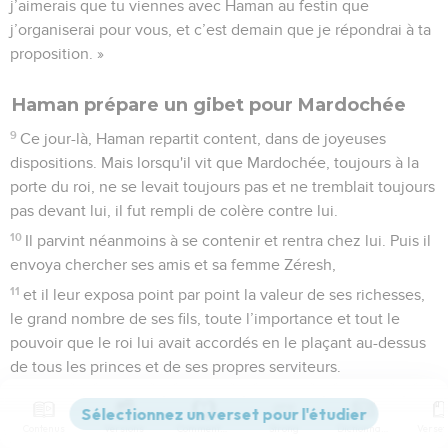
j’aimerais que tu viennes avec Haman au festin que
j’organiserai pour vous, et c’est demain que je répondrai à ta
proposition. »
Haman prépare un gibet pour Mardochée
9
Ce jour-là, Haman repartit content, dans de joyeuses
dispositions. Mais lorsqu'il vit que Mardochée, toujours à la
porte du roi, ne se levait toujours pas et ne tremblait toujours
pas devant lui, il fut rempli de colère contre lui.
10
Il parvint néanmoins à se contenir et rentra chez lui. Puis il
envoya chercher ses amis et sa femme Zéresh,
11
et il leur exposa point par point la valeur de ses richesses,
le grand nombre de ses fils, toute l’importance et tout le
pouvoir que le roi lui avait accordés en le plaçant au-dessus
de tous les princes et de ses propres serviteurs.
12
Il ajouta : « Je suis même le seul que la reine Esther ait
admis avec le roi au banquet qu'elle a organisé et je suis
Contenus
Versions
Commentaires
Strong
Dictionnaire
encore invité pour demain chez elle en compagnie du roi.