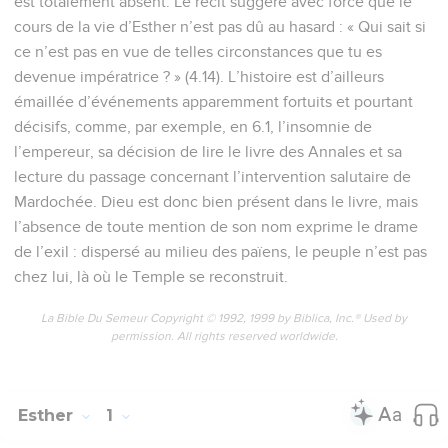
est totalement absent. Le récit suggère avec force que le
cours de la vie d’Esther n’est pas dû au hasard : « Qui sait si
ce n’est pas en vue de telles circonstances que tu es
devenue impératrice ? » (4.14). L’histoire est d’ailleurs
émaillée d’événements apparemment fortuits et pourtant
décisifs, comme, par exemple, en 6.1, l’insomnie de
l’empereur, sa décision de lire le livre des Annales et sa
lecture du passage concernant l’intervention salutaire de
Mardochée. Dieu est donc bien présent dans le livre, mais
l’absence de toute mention de son nom exprime le drame
de l’exil : dispersé au milieu des païens, le peuple n’est pas
chez lui, là où le Temple se reconstruit.
La Bible Du Semeur Copyright © 1992, 1999 by Biblica, Inc.® Used by
permission. All rights reserved worldwide.
Esther
1