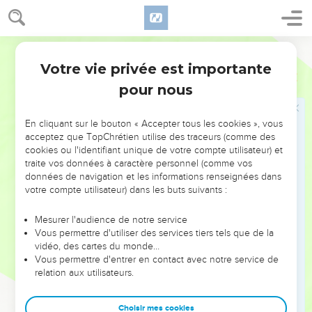
loin les cris de joie de Jérusalem.
Segond 21
Les parts réservées aux prêtres et aux
Votre vie privée est importante
lévites
Néhémie
12
pour nous
44
C’est à ce moment-là qu’on a désigné des hommes pour
la surveillance des salles destinées à l’entreposage des
En cliquant sur le bouton « Accepter tous les cookies », vous
offrandes, des premières récoltes et des dîmes et on les a
acceptez que TopChrétien utilise des traceurs (comme des
chargés d'y rassembler les parts accordées par la loi aux
cookies ou l'identifiant unique de votre compte utilisateur) et
prêtres et aux Lévites au nom des divers territoires. En effet,
traite vos données à caractère personnel (comme vos
Juda se réjouissait de ce que les prêtres et les Lévites
données de navigation et les informations renseignées dans
votre compte utilisateur) dans les buts suivants :
étaient à leur poste,
45
assurant le service de leur Dieu et des purifications. Quant
Mesurer l'audience de notre service
aux musiciens et aux portiers, ils respectaient l'ordre laissé
Vous permettre d'utiliser des services tiers tels que de la
vidéo, des cartes du monde…
par David et par son fils Salomon.
Vous permettre d'entrer en contact avec notre service de
46
En effet, à l’époque de David et d'Asaph déjà, cela faisait
relation aux utilisateurs.
bien longtemps, il y avait des chefs de musiciens ainsi que
des chants de louange et de reconnaissance en l'honneur de
Choisir mes cookies