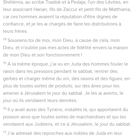
Shélémia, au scribe Tsadok et à Pedaja, l'un des Lévites, en
leur associant Hanan, fils de Zaccur et petit-fils de Matthania,
car ces hommes avaient la réputation d'être dignes de
confiance, et je les ai chargés de faire les distributions à
leurs frères.
14
Souviens-toi de moi, mon Dieu, à cause de cela, mon
Dieu, et n'oublie pas mes actes de fidélité envers la maison
de mon Dieu et son fonctionnement !
15
A la même époque, j’ai vu en Juda des hommes fouler le
raisin dans les pressoirs pendant le sabbat, rentrer des
gerbes et charger même du vin, des raisins et des figues, en
plus de toutes sortes de produits, sur des ânes pour les
amener à Jérusalem le jour du sabbat. Je les ai avertis, le
jour où ils vendaient leurs denrées.
16
Il y avait aussi des Tyriens, installés là, qui apportaient du
poisson ainsi que toutes sortes de marchandises et qui les
vendaient aux Judéens, et ce à Jérusalem, le jour du sabbat.
17
J’ai adressé des reproches aux nobles de Juda en leur