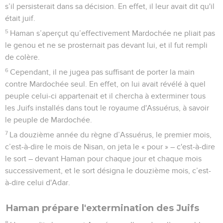
s’il persisterait dans sa décision. En effet, il leur avait dit qu'il
était juif.
5
Haman s’aperçut qu’effectivement Mardochée ne pliait pas
le genou et ne se prosternait pas devant lui, et il fut rempli
de colère.
6
Cependant, il ne jugea pas suffisant de porter la main
contre Mardochée seul. En effet, on lui avait révélé à quel
peuple celui-ci appartenait et il chercha à exterminer tous
les Juifs installés dans tout le royaume d'Assuérus, à savoir
le peuple de Mardochée.
7
La douzième année du règne d’Assuérus, le premier mois,
c’est-à-dire le mois de Nisan, on jeta le « pour » – c'est-à-dire
le sort – devant Haman pour chaque jour et chaque mois
successivement, et le sort désigna le douzième mois, c’est-
à-dire celui d'Adar.
Haman prépare l'extermination des Juifs
8