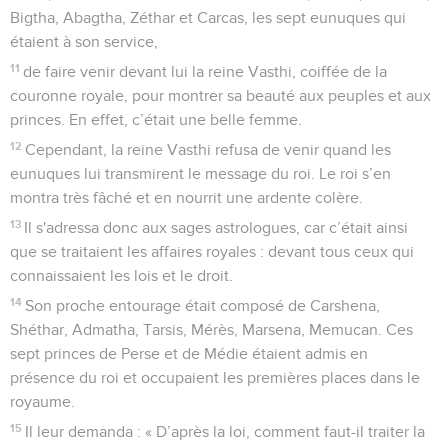
Bigtha, Abagtha, Zéthar et Carcas, les sept eunuques qui
étaient à son service,
11
de faire venir devant lui la reine Vasthi, coiffée de la
couronne royale, pour montrer sa beauté aux peuples et aux
princes. En effet, c’était une belle femme.
12
Cependant, la reine Vasthi refusa de venir quand les
eunuques lui transmirent le message du roi. Le roi s’en
montra très fâché et en nourrit une ardente colère.
13
Il s'adressa donc aux sages astrologues, car c’était ainsi
que se traitaient les affaires royales : devant tous ceux qui
connaissaient les lois et le droit.
14
Son proche entourage était composé de Carshena,
Shéthar, Admatha, Tarsis, Mérès, Marsena, Memucan. Ces
sept princes de Perse et de Médie étaient admis en
présence du roi et occupaient les premières places dans le
royaume.
15
Il leur demanda : « D’après la loi, comment faut-il traiter la