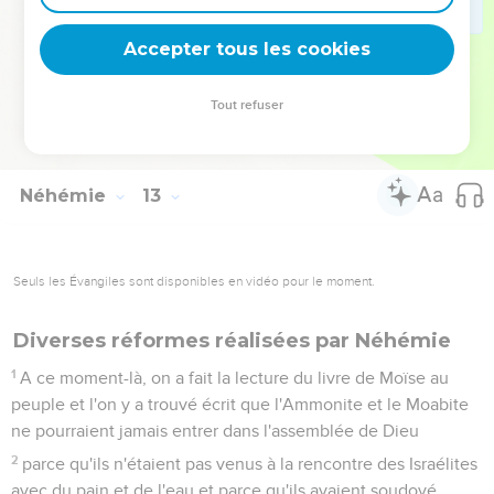
Dieu.
47
A l’époque de Zorobabel comme à celle de Néhémie, tout
Accepter tous les cookies
Israël faisait don des parts journalières destinées aux
musiciens et aux portiers ; il donnait aussi aux Lévites les
Tout refuser
éléments consacrés, et les Lévites les redistribuaient aux
descendants d'Aaron.
Néhémie
13
Seuls les Évangiles sont disponibles en vidéo pour le moment.
Diverses réformes réalisées par Néhémie
1
A ce moment-là, on a fait la lecture du livre de Moïse au
peuple et l'on y a trouvé écrit que l'Ammonite et le Moabite
ne pourraient jamais entrer dans l'assemblée de Dieu
2
parce qu'ils n'étaient pas venus à la rencontre des Israélites
avec du pain et de l'eau et parce qu'ils avaient soudoyé