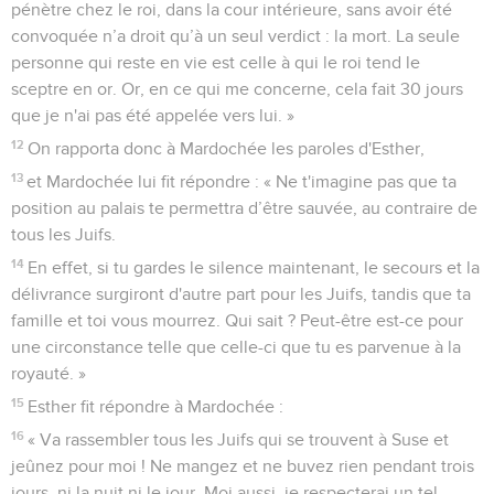
pénètre chez le roi, dans la cour intérieure, sans avoir été
convoquée n’a droit qu’à un seul verdict : la mort. La seule
personne qui reste en vie est celle à qui le roi tend le
sceptre en or. Or, en ce qui me concerne, cela fait 30 jours
que je n'ai pas été appelée vers lui. »
12
On rapporta donc à Mardochée les paroles d'Esther,
13
et Mardochée lui fit répondre : « Ne t'imagine pas que ta
position au palais te permettra d’être sauvée, au contraire de
tous les Juifs.
14
En effet, si tu gardes le silence maintenant, le secours et la
délivrance surgiront d'autre part pour les Juifs, tandis que ta
famille et toi vous mourrez. Qui sait ? Peut-être est-ce pour
une circonstance telle que celle-ci que tu es parvenue à la
royauté. »
15
Esther fit répondre à Mardochée :
16
« Va rassembler tous les Juifs qui se trouvent à Suse et
jeûnez pour moi ! Ne mangez et ne buvez rien pendant trois
jours, ni la nuit ni le jour. Moi aussi, je respecterai un tel