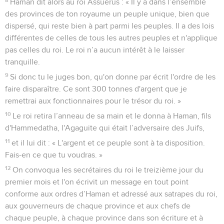
Haman dit alors au roi Assuérus : « Il y a dans l’ensemble
des provinces de ton royaume un peuple unique, bien que
dispersé, qui reste bien à part parmi les peuples. Il a des lois
différentes de celles de tous les autres peuples et n'applique
pas celles du roi. Le roi n’a aucun intérêt à le laisser
tranquille.
9
Si donc tu le juges bon, qu'on donne par écrit l'ordre de les
faire disparaître. Ce sont 300 tonnes d'argent que je
remettrai aux fonctionnaires pour le trésor du roi. »
10
Le roi retira l’anneau de sa main et le donna à Haman, fils
d'Hammedatha, l'Agaguite qui était l’adversaire des Juifs,
11
et il lui dit : « L'argent et ce peuple sont à ta disposition.
Fais-en ce que tu voudras. »
12
On convoqua les secrétaires du roi le treizième jour du
premier mois et l'on écrivit un message en tout point
conforme aux ordres d’Haman et adressé aux satrapes du roi,
aux gouverneurs de chaque province et aux chefs de
chaque peuple, à chaque province dans son écriture et à