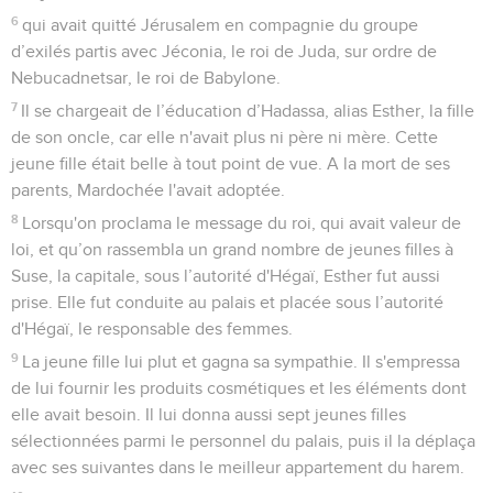
6
qui avait quitté Jérusalem en compagnie du groupe
d’exilés partis avec Jéconia, le roi de Juda, sur ordre de
Nebucadnetsar, le roi de Babylone.
7
Il se chargeait de l’éducation d’Hadassa, alias Esther, la fille
de son oncle, car elle n'avait plus ni père ni mère. Cette
jeune fille était belle à tout point de vue. A la mort de ses
parents, Mardochée l'avait adoptée.
8
Lorsqu'on proclama le message du roi, qui avait valeur de
loi, et qu’on rassembla un grand nombre de jeunes filles à
Suse, la capitale, sous l’autorité d'Hégaï, Esther fut aussi
prise. Elle fut conduite au palais et placée sous l’autorité
d'Hégaï, le responsable des femmes.
9
La jeune fille lui plut et gagna sa sympathie. Il s'empressa
de lui fournir les produits cosmétiques et les éléments dont
elle avait besoin. Il lui donna aussi sept jeunes filles
sélectionnées parmi le personnel du palais, puis il la déplaça
avec ses suivantes dans le meilleur appartement du harem.