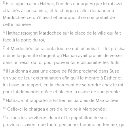
5
Elle appela alors Hathac, l'un des eunuques que le roi avait
attachés à son service, et le chargea d'aller demander à
Mardochée ce qu’il avait et pourquoi il se comportait de
cette manière.
6
Hathac rejoignit Mardochée sur la place de la ville qui fait
face à la porte du roi,
7
et Mardochée lui raconta tout ce qui lui arrivait. Il lui précisa
même la quantité d'argent qu'Haman avait promis de verser
dans le trésor du roi pour pouvoir faire disparaître les Juifs.
8
Il lui donna aussi une copie de l'édit proclamé dans Suse
en vue de leur extermination afin qu'il le montre à Esther et
lui fasse un rapport, en la chargeant de se rendre chez le roi
pour lui demander grâce et plaider la cause de son peuple.
9
Hathac vint rapporter à Esther les paroles de Mardochée.
10
Celle-ci le chargea alors d'aller dire à Mardochée :
11
« Tous les serviteurs du roi et la population de ses
provinces savent que toute personne, homme ou femme, qui