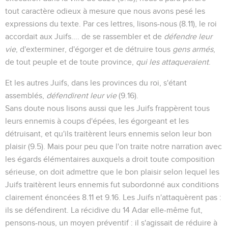
tout caractère odieux à mesure que nous avons pesé les
expressions du texte.
Par ces lettres
, lisons-nous (
8.11
),
le roi
accordait aux Juifs.... de se rassembler et de
défendre leur
vie
, d'exterminer, d'égorger et de détruire tous
gens armés
,
de tout peuple et de toute province,
qui les attaqueraient
.
Et les autres Juifs, dans les provinces du roi, s'étant
assemblés,
défendirent leur vie
(
9.16
).
Sans doute nous lisons aussi que les Juifs frappèrent tous
leurs ennemis à coups d'épées, les égorgeant et les
détruisant, et qu'ils traitèrent leurs ennemis selon leur bon
plaisir (
9.5
). Mais pour peu que l'on traite notre narration avec
les égards élémentaires auxquels a droit toute composition
sérieuse, on doit admettre que le
bon plaisir
selon lequel les
Juifs traitèrent leurs ennemis fut subordonné aux conditions
clairement énoncées
8.11
et
9.16
. Les Juifs n'attaquèrent pas :
ils se défendirent. La récidive du 14 Adar elle-même fut,
pensons-nous, un moyen préventif : il s'agissait de réduire à