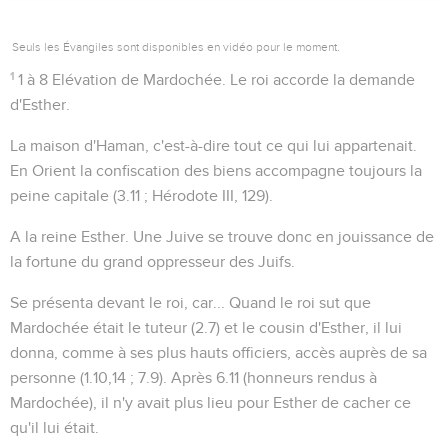
Seuls les Évangiles sont disponibles en vidéo pour le moment.
1
1 à 8
Elévation de Mardochée. Le roi accorde la demande
d'Esther.
La maison d'Haman
, c'est-à-dire tout ce qui lui appartenait.
En Orient la confiscation des biens accompagne toujours la
peine capitale (
3.11
; Hérodote III, 129).
A la reine Esther
. Une Juive se trouve donc en jouissance de
la fortune du grand oppresseur des Juifs.
Se présenta devant le roi, car...
Quand le roi sut que
Mardochée était le tuteur (
2.7
) et le cousin d'Esther, il lui
donna, comme à ses plus hauts officiers, accès auprès de sa
personne (
1.10,14 ; 7.9
). Après
6.11
(honneurs rendus à
Mardochée), il n'y avait plus lieu pour Esther de cacher ce
qu'il lui était.