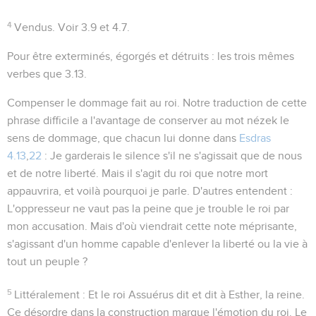
4
Vendus
. Voir
3.9
et
4.7
.
Pour être exterminés, égorgés et détruits
: les trois mêmes
verbes que
3.13
.
Compenser le dommage fait au roi
. Notre traduction de cette
phrase difficile a l'avantage de conserver au mot
nézek
le
sens de
dommage
, que chacun lui donne dans
Esdras
4.13
,
22
: Je garderais le silence s'il ne s'agissait que de nous
et de notre liberté. Mais il s'agit du roi que notre mort
appauvrira, et voilà pourquoi je parle. D'autres entendent :
L'oppresseur ne vaut pas la peine que je trouble le roi par
mon accusation. Mais d'où viendrait cette note méprisante,
s'agissant d'un homme capable d'enlever la liberté ou la vie à
tout un peuple ?
5
Littéralement :
Et le roi Assuérus dit et dit à Esther, la reine
.
Ce désordre dans la construction marque l'émotion du roi. Le