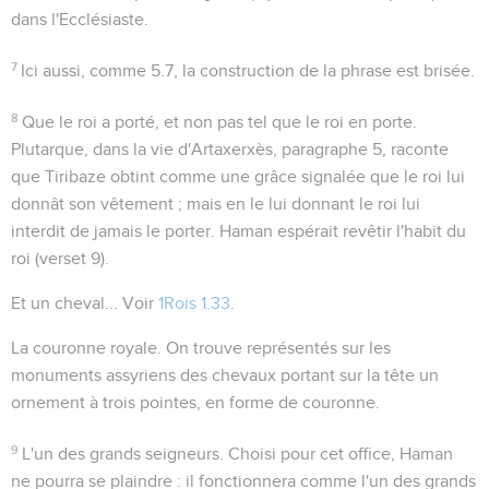
dans l'Ecclésiaste.
7
Ici aussi, comme
5.7
, la construction de la phrase est brisée.
8
Que le roi a porté
, et non pas tel que le roi en porte.
Plutarque, dans la vie d'Artaxerxès, paragraphe 5, raconte
que Tiribaze obtint comme une grâce signalée que le roi lui
donnât son vêtement ; mais en le lui donnant le roi lui
interdit de jamais le porter. Haman espérait revêtir l'habit du
roi (verset 9).
Et un cheval...
Voir
1Rois 1.33
.
La couronne royale
. On trouve représentés sur les
monuments assyriens des chevaux portant sur la tête un
ornement à trois pointes, en forme de couronne.
9
L'un des grands seigneurs
. Choisi pour cet office, Haman
ne pourra se plaindre : il fonctionnera comme l'un des grands