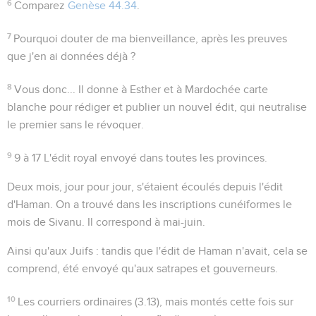
6
Comparez
Genèse 44.34
.
7
Pourquoi douter de ma bienveillance, après les preuves
que j'en ai données déjà ?
8
Vous donc...
Il donne à Esther et à Mardochée carte
blanche pour rédiger et publier un nouvel édit, qui neutralise
le premier sans le révoquer.
9
9 à 17
L'édit royal envoyé dans toutes les provinces.
Deux mois, jour pour jour, s'étaient écoulés depuis l'édit
d'Haman. On a trouvé dans les inscriptions cunéiformes le
mois de Sivanu. Il correspond à mai-juin.
Ainsi qu'aux Juifs
: tandis que l'édit de Haman n'avait, cela se
comprend, été envoyé qu'aux satrapes et gouverneurs.
10
Les courriers ordinaires
(
3.13
), mais montés cette fois sur