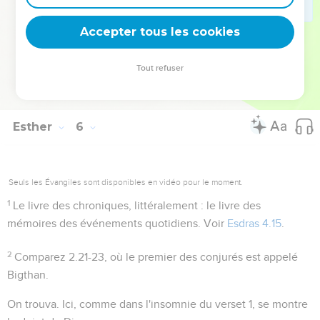
suit l'invisible main de Dieu va se faire
sentir
, comme on l'a
Accepter tous les cookies
vue
lors du festin de Belsatsar.
Tout refuser
Autres ressources sur theotex.org, contact theotex@gmail.com
Esther
6
Seuls les Évangiles sont disponibles en vidéo pour le moment.
1
Le livre des chroniques
, littéralement :
le livre des
mémoires des événements quotidiens
. Voir
Esdras 4.15
.
2
Comparez
2.21-23
, où le premier des conjurés est appelé
Bigthan.
On trouva
. Ici, comme dans l'insomnie du verset 1, se montre