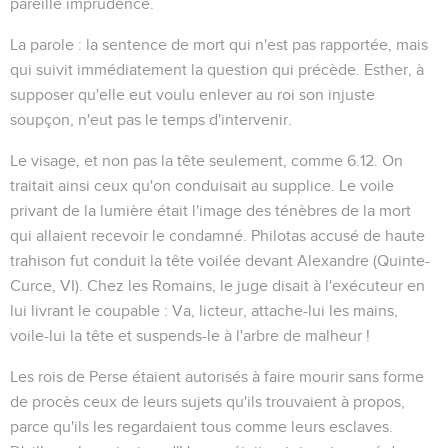
pareille imprudence.
La parole
: la sentence de mort qui n'est pas rapportée, mais
qui suivit immédiatement la question qui précède. Esther, à
supposer qu'elle eut voulu enlever au roi son injuste
soupçon, n'eut pas le temps d'intervenir.
Le visage
, et non pas la tête seulement, comme
6.12
. On
traitait ainsi ceux qu'on conduisait au supplice. Le voile
privant de la lumière était l'image des ténèbres de la mort
qui allaient recevoir le condamné. Philotas accusé de haute
trahison fut conduit la tête voilée devant Alexandre (Quinte-
Curce, VI). Chez les Romains, le juge disait à l'exécuteur en
lui livrant le coupable :
Va, licteur, attache-lui les mains,
voile-lui la tête et suspends-le à l'arbre de malheur !
Les rois de Perse étaient autorisés à faire mourir sans forme
de procès ceux de leurs sujets qu'ils trouvaient à propos,
parce qu'ils les regardaient tous comme leurs esclaves.