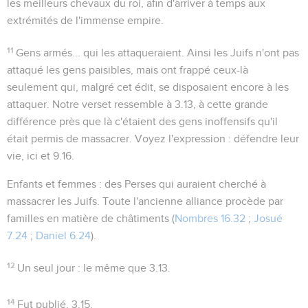
les meilleurs chevaux du roi, afin d'arriver à temps aux
extrémités de l'immense empire.
11
Gens armés... qui les attaqueraient
. Ainsi les Juifs n'ont pas
attaqué les gens paisibles, mais ont frappé ceux-là
seulement qui, malgré cet édit, se disposaient encore à les
attaquer. Notre verset ressemble à
3.13
, à cette grande
différence près que là c'étaient des gens inoffensifs qu'il
était permis de massacrer. Voyez l'expression :
défendre leur
vie
, ici et
9.16
.
Enfants et femmes
: des Perses qui auraient cherché à
massacrer les Juifs. Toute l'ancienne alliance procède par
familles en matière de châtiments (
Nombres 16.32
;
Josué
7.24
;
Daniel 6.24
).
12
Un seul jour
: le même que
3.13
.
14
Fut publié
.
3.15
.