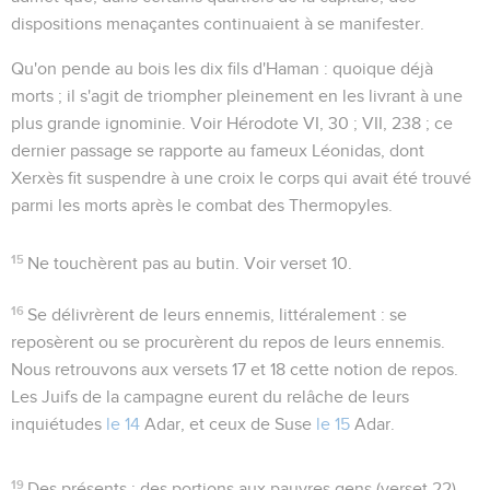
dispositions menaçantes continuaient à se manifester.
Qu'on pende au bois les dix fils d'Haman
: quoique déjà
morts ; il s'agit de triompher pleinement en les livrant à une
plus grande ignominie. Voir Hérodote VI, 30 ; VII, 238 ; ce
dernier passage se rapporte au fameux Léonidas, dont
Xerxès fit suspendre à une croix le corps qui avait été trouvé
parmi les morts après le combat des Thermopyles.
15
Ne touchèrent pas au butin
. Voir verset 10.
16
Se délivrèrent de leurs ennemis
, littéralement :
se
reposèrent
ou se procurèrent du repos
de leurs ennemis
.
Nous retrouvons aux versets 17 et 18 cette notion de repos.
Les Juifs de la campagne eurent du relâche de leurs
inquiétudes
le 14
Adar, et ceux de Suse
le 15
Adar.
19
Des présents
: des portions aux pauvres gens (verset 22),