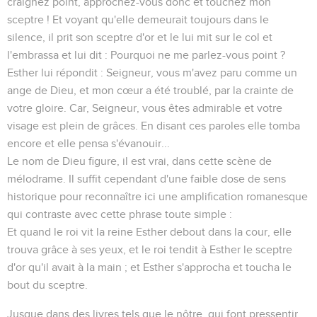
craignez point, approchez-vous donc et touchez mon
sceptre ! Et voyant qu'elle demeurait toujours dans le
silence, il prit son sceptre d'or et le lui mit sur le col et
l'embrassa et lui dit : Pourquoi ne me parlez-vous point ?
Esther lui répondit : Seigneur, vous m'avez paru comme un
ange de Dieu, et mon cœur a été troublé, par la crainte de
votre gloire. Car, Seigneur, vous êtes admirable et votre
visage est plein de grâces. En disant ces paroles elle tomba
encore et elle pensa s'évanouir...
Le nom de Dieu figure, il est vrai, dans cette scène de
mélodrame. Il suffit cependant d'une faible dose de sens
historique pour reconnaître ici une amplification romanesque
qui contraste avec cette phrase toute simple :
Et quand le roi vit la reine Esther debout dans la cour, elle
trouva grâce à ses yeux, et le roi tendit à Esther le sceptre
d'or qu'il avait à la main ; et Esther s'approcha et toucha le
bout du sceptre.
Jusque dans des livres tels que le nôtre, qui font pressentir