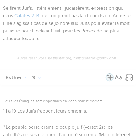
Se firent Juifs
, littéralement :
judaisèrent
, expression qui,
dans
Galates 2.14
, ne comprend pas la circoncision. Au reste
il ne s'agissait pas de se joindre aux Juifs pour éviter la mort,
puisque pour il cela suffisait pour les Perses de ne plus
attaquer les Juifs.
Autres ressources sur theotex.org, contact theotex@gmail.com
Esther
9
Seuls les Évangiles sont disponibles en vidéo pour le moment.
1
1 à 19
Les Juifs frappent leurs ennemis.
3
Le peuple perse craint le peuple juif (verset 2) ; les
autorités perses craignent l'autorité suprême (Mardochée) et