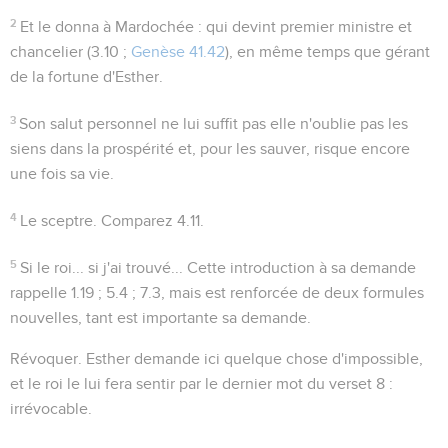
2
Et le donna à Mardochée
: qui devint premier ministre et
chancelier (
3.10 ;
Genèse 41.42
), en même temps que gérant
de la fortune d'Esther.
3
Son salut personnel ne lui suffit pas elle n'oublie pas les
siens dans la prospérité et, pour les sauver, risque encore
une fois sa vie.
4
Le sceptre
. Comparez
4.11
.
5
Si le roi... si j'ai trouvé...
Cette introduction à sa demande
rappelle
1.19 ; 5.4 ; 7.3
, mais est renforcée de deux formules
nouvelles, tant est importante sa demande.
Révoquer
. Esther demande ici quelque chose d'impossible,
et le roi le lui fera sentir par le dernier mot du verset 8 :
irrévocable
.