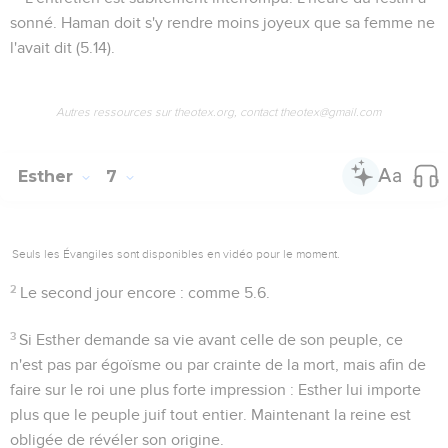
sonné. Haman doit s'y rendre moins joyeux que sa femme ne
l'avait dit (
5.14
).
Autres ressources sur theotex.org, contact theotex@gmail.com
Esther
7
Seuls les Évangiles sont disponibles en vidéo pour le moment.
2
Le second jour encore
: comme
5.6
.
3
Si Esther demande sa vie avant celle de son peuple, ce
n'est pas par égoïsme ou par crainte de la mort, mais afin de
faire sur le roi une plus forte impression : Esther lui importe
plus que le peuple juif tout entier. Maintenant la reine est
obligée de révéler son origine.