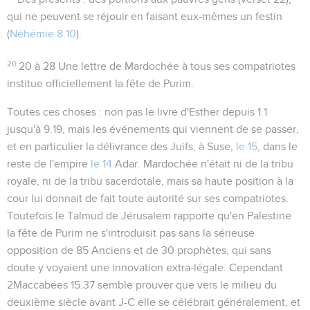
qui ne peuvent se réjouir en faisant eux-mêmes un festin
(
Néhémie 8.10
).
20
20 à 28
Une lettre de Mardochée à tous ses compatriotes
institue officiellement la fête de Purim.
Toutes ces choses
: non pas le livre d'Esther depuis
1.1
jusqu'à
9.19
, mais les événements qui viennent de se passer,
et en particulier la délivrance des Juifs, à Suse,
le 15
, dans le
reste de l'empire
le 14
Adar. Mardochée n'était ni de la tribu
royale, ni de la tribu sacerdotale, mais sa haute position à la
cour lui donnait de fait toute autorité sur ses compatriotes.
Toutefois le Talmud de Jérusalem rapporte qu'en Palestine
la fête de Purim ne s'introduisit pas sans la sérieuse
opposition de 85 Anciens et de 30 prophètes, qui sans
doute y voyaient une innovation extra-légale. Cependant
2Maccabées 15.37 semble prouver que vers le milieu du
deuxième siècle avant J-C elle se célébrait généralement, et