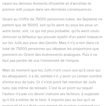
néant les derniers ferments d'hostilité et d'annihiler le
premier édit jusque dans ses dernières conséquences.
Quant au chiffre de 75000 personnes tuées, les Septante ne
parlent que de 15000, soit qu'ils aient eu sous les yeux un
autre texte, soit, ce qui est plus probable, qu'ils aient voulu
diminuer la défaveur qui pouvait rejaillir d'un pareil massacre
sur les Juifs aux yeux des Gentils. Mais il n'y a rien dans ce
total de 75000 personnes qui dépasse les proportions que
prennent en Orient des événements analogues. Puis il ne
faut pas perdre de vue l'immensité de l'empire.
Mais du moment que les Juifs n'ont couru sus qu'à ceux qui
les
attaquaient
, il a dû, semble-t-il, y avoir un certain nombre
d'entre eux de tués. Or il n'est point fait mention de Juifs
tués, pas même de blessés. C'est là un point sur lequel
l'auteur n'a pas cru devoir instruire ses lecteurs, à supposer
qu'il fût à même de le faire. Il importe peu au but qu'il se
proposait et qui était uniquement de montrer comment son