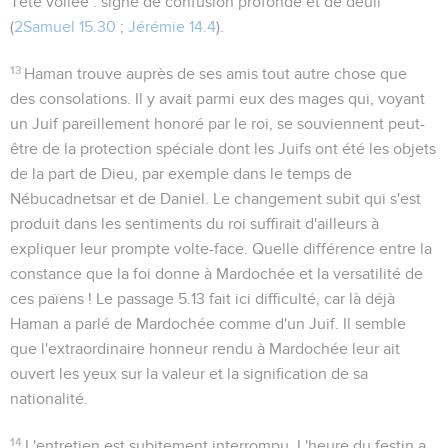
Tête voilée
: signe de confusion profonde et de deuil
(
2Samuel 15.30
;
Jérémie 14.4
).
13
Haman trouve auprès de ses amis tout autre chose que
des consolations. Il y avait parmi eux des mages qui, voyant
un Juif pareillement honoré par le roi, se souviennent peut-
être de la protection spéciale dont les Juifs ont été les objets
de la part de Dieu, par exemple dans le temps de
Nébucadnetsar et de Daniel. Le changement subit qui s'est
produit dans les sentiments du roi suffirait d'ailleurs à
expliquer leur prompte volte-face. Quelle différence entre la
constance que la foi donne à Mardochée et la versatilité de
ces païens ! Le passage
5.13
fait ici difficulté, car là déjà
Haman a parlé de Mardochée comme d'un Juif. Il semble
que l'extraordinaire honneur rendu à Mardochée leur ait
ouvert les yeux sur la valeur et la signification de sa
nationalité.
14
L'entretien est subitement interrompu. L'heure du festin a