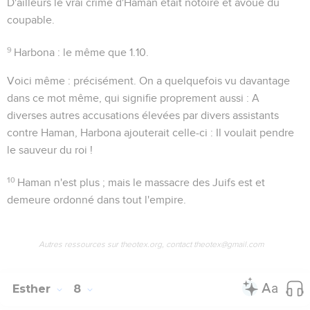
D'ailleurs le vrai crime d'Haman était notoire et avoué du
coupable.
9
Harbona
: le même que
1.10
.
Voici même
: précisément. On a quelquefois vu davantage
dans ce mot
même
, qui signifie proprement
aussi
: A
diverses autres accusations élevées par divers assistants
contre Haman, Harbona ajouterait celle-ci : Il voulait pendre
le sauveur du roi !
10
Haman n'est plus ; mais le massacre des Juifs est et
demeure ordonné dans tout l'empire.
Autres ressources sur theotex.org, contact theotex@gmail.com
Esther
8