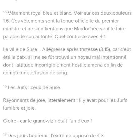
15
Vêtement royal bleu et blanc
. Voir sur ces deux couleurs
1.6
. Ces vêtements sont la tenue officielle du premier
ministre et ne signifient pas que Mardochée veuille faire
parade de son autorité. Quel contraste avec
4.1
.
La ville de Suse...
Allégresse après tristesse (
3.15
), car c'eût
été la paix, s'il ne se fût trouvé un noyau mal intentionné
dont l'attitude incorrigiblement hostile amena en fin de
compte une effusion de sang.
16
Les Juifs
: ceux de Suse.
Rayonnants de joie
, littéralement :
Il y avait pour les Juifs
lumière et joie
.
Gloire
: car le grand-vizir était l'un d'eux !
17
Des jours heureux
: l'extrême opposé de
4.3
.