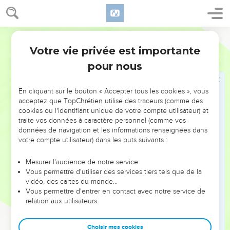
Le texte conduit plutôt à ce second sens.
14
De même que les épouses favorites avaient une grande
Bible annotée
influence sur les rois de Perse, ainsi Zéresch apparaît ici
Votre vie privée est importante
Esther
5
comme la conseillère de son mari. Elle n'entrevoit pas même
pour nous
la possibilité d'un refus de la part du roi qui a accordé à
Haman le peuple juif tout entier, et elle compte sans Celui
En cliquant sur le bouton « Accepter tous les cookies », vous
qui incline les cœurs (
6.1
et suivants). Le gibet doit être
acceptez que TopChrétien utilise des traceurs (comme des
dressé à l'avance pour que Mardochée puisse y être pendu
cookies ou l'identifiant unique de votre compte utilisateur) et
immédiatement et qu'Haman en allant dîner n'ait plus
traite vos données à caractère personnel (comme vos
données de navigation et les informations renseignées dans
d'affront à essuyer.
votre compte utilisateur) dans les buts suivants :
Cinquante coudées de haut
: environ vingt mètres. Il fallait
Mesurer l'audience de notre service
que la victoire d'Haman éclatât à tous les yeux. C'est peut-
Vous permettre d'utiliser des services tiers tels que de la
être ici que la trame de la tragédie nous apparaît le plus
vidéo, des cartes du monde…
serrée. La foi a déjà remporté une victoire : Esther n'a pas été
Vous permettre d'entrer en contact avec notre service de
relation aux utilisateurs.
mise à mort. Mais que d'atouts encore dans les mains des
ennemis des Juifs ! Les craintes de ceux-ci et l'orgueil
Choisir mes cookies
d'Haman sont à leur apogée. Heureusement que dans ce qui