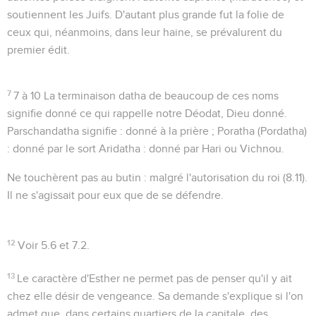
soutiennent les Juifs. D'autant plus grande fut la folie de
ceux qui, néanmoins, dans leur haine, se prévalurent du
premier édit.
7
7 à 10
La terminaison
datha
de beaucoup de ces noms
signifie
donné
ce qui rappelle notre Déodat, Dieu donné.
Parschandatha
signifie : donné à la prière ;
Poratha
(Pordatha)
: donné par le sort
Aridatha
: donné par Hari ou Vichnou.
Ne touchèrent pas au butin
: malgré l'autorisation du roi (
8.11
).
Il ne s'agissait pour eux que de se défendre.
12
Voir
5.6
et
7.2
.
13
Le caractère d'Esther ne permet pas de penser qu'il y ait
chez elle désir de vengeance. Sa demande s'explique si l'on
admet que, dans certains quartiers de la capitale, des