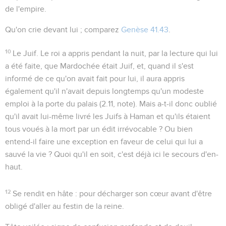
de l'empire.
Qu'on crie devant lui
; comparez
Genèse 41.43
.
10
Le Juif
. Le roi a appris pendant la nuit, par la lecture qui lui
a été faite, que Mardochée était Juif, et, quand il s'est
informé de ce qu'on avait fait pour lui, il aura appris
également qu'il n'avait depuis longtemps qu'un modeste
emploi à la porte du palais (
2.11
, note). Mais a-t-il donc oublié
qu'il avait lui-même livré les Juifs à Haman et qu'ils étaient
tous voués à la mort par un édit irrévocable ? Ou bien
entend-il faire une exception en faveur de celui qui lui a
sauvé la vie ? Quoi qu'il en soit, c'est déjà ici le secours d'en-
haut.
12
Se rendit en hâte
: pour décharger son cœur avant d'être
obligé d'aller au festin de la reine.