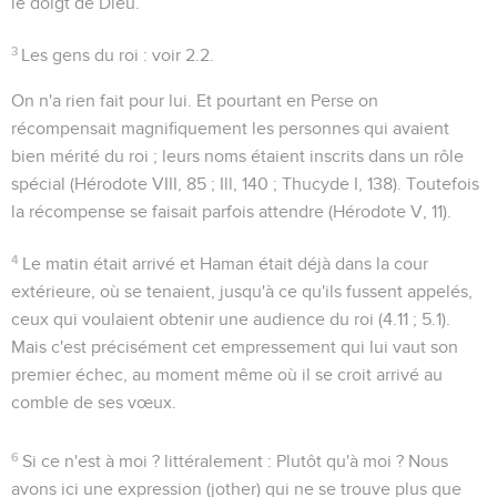
le doigt de Dieu.
3
Les gens du roi
: voir
2.2
.
On n'a rien fait pour lui
. Et pourtant en Perse on
récompensait magnifiquement les personnes qui avaient
bien mérité du roi ; leurs noms étaient inscrits dans un rôle
spécial (Hérodote VIII, 85 ; Ill, 140 ; Thucyde I, 138). Toutefois
la récompense se faisait parfois attendre (Hérodote V, 11).
4
Le matin était arrivé et Haman était déjà dans la cour
extérieure, où se tenaient, jusqu'à ce qu'ils fussent appelés,
ceux qui voulaient obtenir une audience du roi (
4.11 ; 5.1
).
Mais c'est précisément cet empressement qui lui vaut son
premier échec, au moment même où il se croit arrivé au
comble de ses vœux.
6
Si ce n'est à moi ?
littéralement :
Plutôt qu'à moi ?
Nous
avons ici une expression (
jother
) qui ne se trouve plus que