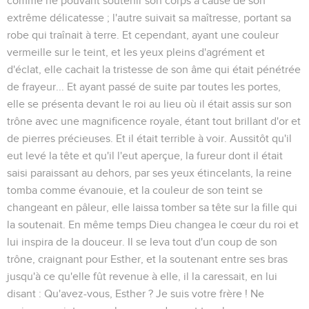
comme ne pouvant soutenir son corps à cause de son
extrême délicatesse ; l'autre suivait sa maîtresse, portant sa
robe qui traînait à terre. Et cependant, ayant une couleur
vermeille sur le teint, et les yeux pleins d'agrément et
d'éclat, elle cachait la tristesse de son âme qui était pénétrée
de frayeur... Et ayant passé de suite par toutes les portes,
elle se présenta devant le roi au lieu où il était assis sur son
trône avec une magnificence royale, étant tout brillant d'or et
de pierres précieuses. Et il était terrible à voir. Aussitôt qu'il
eut levé la tête et qu'il l'eut aperçue, la fureur dont il était
saisi paraissant au dehors, par ses yeux étincelants, la reine
tomba comme évanouie, et la couleur de son teint se
changeant en pâleur, elle laissa tomber sa tête sur la fille qui
la soutenait. En même temps Dieu changea le cœur du roi et
lui inspira de la douceur. Il se leva tout d'un coup de son
trône, craignant pour Esther, et la soutenant entre ses bras
jusqu'à ce qu'elle fût revenue à elle, il la caressait, en lui
disant : Qu'avez-vous, Esther ? Je suis votre frère ! Ne