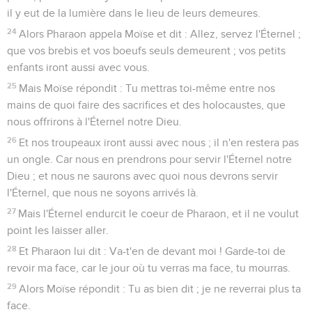
il y eut de la lumière dans le lieu de leurs demeures.
24
Alors Pharaon appela Moïse et dit : Allez, servez l'Éternel ;
que vos brebis et vos boeufs seuls demeurent ; vos petits
enfants iront aussi avec vous.
25
Mais Moïse répondit : Tu mettras toi-même entre nos
mains de quoi faire des sacrifices et des holocaustes, que
nous offrirons à l'Éternel notre Dieu.
26
Et nos troupeaux iront aussi avec nous ; il n'en restera pas
un ongle. Car nous en prendrons pour servir l'Éternel notre
Dieu ; et nous ne saurons avec quoi nous devrons servir
l'Éternel, que nous ne soyons arrivés là.
27
Mais l'Éternel endurcit le coeur de Pharaon, et il ne voulut
point les laisser aller.
28
Et Pharaon lui dit : Va-t'en de devant moi ! Garde-toi de
revoir ma face, car le jour où tu verras ma face, tu mourras.
29
Alors Moïse répondit : Tu as bien dit ; je ne reverrai plus ta
face.