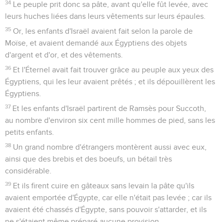
34
Le peuple prit donc sa pâte, avant qu'elle fût levée, avec
leurs huches liées dans leurs vêtements sur leurs épaules.
35
Or, les enfants d'Israël avaient fait selon la parole de
Moïse, et avaient demandé aux Égyptiens des objets
d'argent et d'or, et des vêtements.
36
Et l'Éternel avait fait trouver grâce au peuple aux yeux des
Égyptiens, qui les leur avaient prêtés ; et ils dépouillèrent les
Égyptiens.
37
Et les enfants d'Israël partirent de Ramsès pour Succoth,
au nombre d'environ six cent mille hommes de pied, sans les
petits enfants.
38
Un grand nombre d'étrangers montèrent aussi avec eux,
ainsi que des brebis et des boeufs, un bétail très
considérable.
39
Et ils firent cuire en gâteaux sans levain la pâte qu'ils
avaient emportée d'Égypte, car elle n'était pas levée ; car ils
avaient été chassés d'Égypte, sans pouvoir s'attarder, et ils
ne s'étaient même préparé aucune provision.