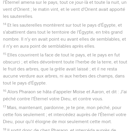
l'Éternel amena sur le pays, tout ce jour-là et toute la nuit, un
vent d'Orient ; le matin vint, et le vent d'Orient avait apporté
les sauterelles.
14
Et les sauterelles montèrent sur tout le pays d'Égypte, et
s'abattirent dans tout le territoire de l'Égypte, en très grand
nombre. Il n'y en avait point eu avant elles de semblables, et
il n'y en aura point de semblables après elles.
15
Elles couvrirent la face de tout le pays, et le pays en fut
obscurci ; et elles dévorèrent toute l'herbe de la terre, et tout
le fruit des arbres, que la grêle avait laissé ; et il ne resta
aucune verdure aux arbres, ni aux herbes des champs, dans
tout le pays d'Égypte.
16
Alors Pharaon se hâta d'appeler Moïse et Aaron, et dit : J'ai
péché contre l'Éternel votre Dieu, et contre vous.
17
Mais, maintenant, pardonne, je te prie, mon péché, pour
cette fois seulement ; et intercédez auprès de l'Éternel votre
Dieu, pour qu'il éloigne de moi seulement cette mort.
18
Il sortit donc de chez Pharaon, et intercéda auprès de