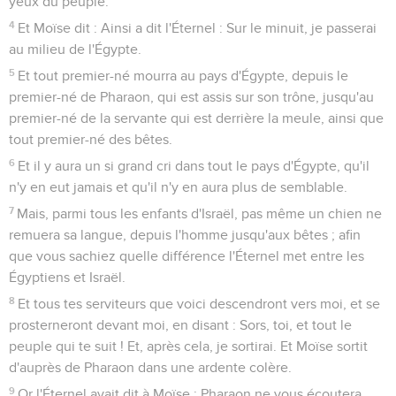
yeux du peuple.
4
Et Moïse dit : Ainsi a dit l'Éternel : Sur le minuit, je passerai
au milieu de l'Égypte.
5
Et tout premier-né mourra au pays d'Égypte, depuis le
premier-né de Pharaon, qui est assis sur son trône, jusqu'au
premier-né de la servante qui est derrière la meule, ainsi que
tout premier-né des bêtes.
6
Et il y aura un si grand cri dans tout le pays d'Égypte, qu'il
n'y en eut jamais et qu'il n'y en aura plus de semblable.
7
Mais, parmi tous les enfants d'Israël, pas même un chien ne
remuera sa langue, depuis l'homme jusqu'aux bêtes ; afin
que vous sachiez quelle différence l'Éternel met entre les
Égyptiens et Israël.
8
Et tous tes serviteurs que voici descendront vers moi, et se
prosterneront devant moi, en disant : Sors, toi, et tout le
peuple qui te suit ! Et, après cela, je sortirai. Et Moïse sortit
d'auprès de Pharaon dans une ardente colère.
9
Or l'Éternel avait dit à Moïse : Pharaon ne vous écoutera