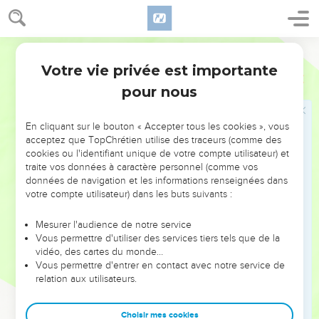
sacrifiez à votre Dieu dans le pays.
26
Mais Moïse dit : Il n'est pas convenable de faire ainsi ; car
Ostervald
ce que nous sacrifierions à l'Éternel notre Dieu, serait en
abomination aux Égyptiens. Voici, si nous offrions, sous leurs
Votre vie privée est importante
Exode
8
yeux, des sacrifices qui sont en abomination aux Égyptiens,
pour nous
ne nous lapideraient-ils pas ?
27
Nous irons le chemin de trois jours dans le désert, et nous
En cliquant sur le bouton « Accepter tous les cookies », vous
sacrifierons à l'Éternel notre Dieu, comme il nous dira.
acceptez que TopChrétien utilise des traceurs (comme des
cookies ou l'identifiant unique de votre compte utilisateur) et
28
Alors Pharaon dit : Je vous laisserai aller pour sacrifier à
traite vos données à caractère personnel (comme vos
l'Éternel votre Dieu dans le désert, seulement vous n'irez pas
données de navigation et les informations renseignées dans
plus loin. Intercédez pour moi.
votre compte utilisateur) dans les buts suivants :
29
Et Moïse dit : Voici, je sors d'auprès de toi, et j'intercéderai
Mesurer l'audience de notre service
auprès de l'Éternel ; et demain les insectes s'éloigneront de
Vous permettre d'utiliser des services tiers tels que de la
Pharaon, de ses serviteurs, et de son peuple. Seulement que
vidéo, des cartes du monde…
Vous permettre d'entrer en contact avec notre service de
Pharaon ne continue point à tromper, en ne laissant point
relation aux utilisateurs.
aller le peuple pour sacrifier à l'Éternel.
30
Alors Moïse sortit d'auprès de Pharaon, et intercéda
Choisir mes cookies