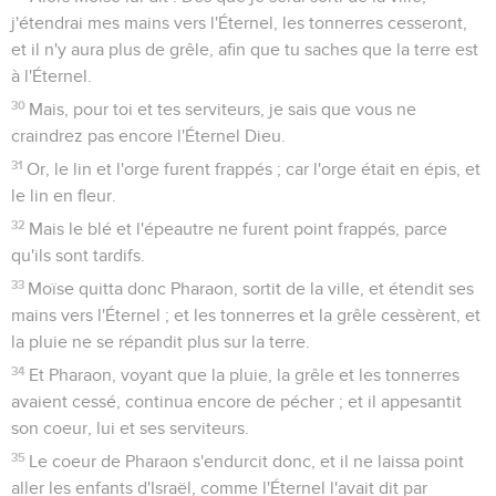
j'étendrai mes mains vers l'Éternel, les tonnerres cesseront,
et il n'y aura plus de grêle, afin que tu saches que la terre est
à l'Éternel.
30
Mais, pour toi et tes serviteurs, je sais que vous ne
craindrez pas encore l'Éternel Dieu.
31
Or, le lin et l'orge furent frappés ; car l'orge était en épis, et
le lin en fleur.
32
Mais le blé et l'épeautre ne furent point frappés, parce
qu'ils sont tardifs.
33
Moïse quitta donc Pharaon, sortit de la ville, et étendit ses
mains vers l'Éternel ; et les tonnerres et la grêle cessèrent, et
la pluie ne se répandit plus sur la terre.
34
Et Pharaon, voyant que la pluie, la grêle et les tonnerres
avaient cessé, continua encore de pécher ; et il appesantit
son coeur, lui et ses serviteurs.
35
Le coeur de Pharaon s'endurcit donc, et il ne laissa point
aller les enfants d'Israël, comme l'Éternel l'avait dit par