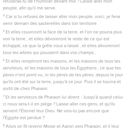
refuseras-tu de t'humilier devant moi ? Laisse aller mon
peuple, afin qu'il me serve.
4
Car si tu refuses de laisser aller mon peuple, voici, je ferai
venir demain des sauterelles dans ton territoire.
5
Et elles couvriront la face de la terre, et l'on ne pourra plus
voir la terre ; et elles dévoreront le reste de ce qui est
échappé, ce que la grêle vous a laissé ; et elles dévoreront
tous les arbres qui poussent dans vos champs ;
6
Et elles rempliront tes maisons, et les maisons de tous tes
serviteurs, et les maisons de tous les Égyptiens ; ce que tes
pères n'ont point vu, ni les pères de tes pères, depuis le jour
qu'ils ont été sur la terre, jusqu'à ce jour. Puis il se tourna et
sortit de chez Pharaon.
7
Et les serviteurs de Pharaon lui dirent : Jusqu'à quand celui-
ci nous sera-t-il en piège ? Laisse aller ces gens, et qu'ils
servent l'Éternel leur Dieu. Ne vois-tu pas encore que
l'Égypte est perdue ?
8
Alors on fit revenir Moïse et Aaron vers Pharaon, et il leur