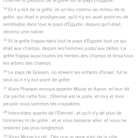
l'Éternel fit pleuvoir de la grêle sur le pays d'Égypte.
24
Et il y eut de la grêle, et un feu continu au milieu de la
grêle, qui était si prodigieuse, qu'il n'y en avait point eu de
semblable dans tout le pays d'Égypte, depuis qu'il était
devenu une nation.
25
Et la grêle frappa dans tout le pays d'Égypte tout ce qui
était aux champs, depuis les hommes jusqu'aux bêtes. La
grêle frappa aussi toutes les herbes des champs et brisa tous
les arbres des champs.
26
Le pays de Gossen, où étaient les enfants d'Israël, fut le
seul où il n'y eut point de grêle.
27
Alors Pharaon envoya appeler Moïse et Aaron, et leur dit :
J'ai péché cette fois ; l'Éternel est le juste, et moi et mon
peuple nous sommes les coupables.
28
Intercédez auprès de l'Éternel ; et qu'il n'y ait plus de
tonnerres ni de grêle ; et je vous laisserai aller, et vous ne
resterez pas plus longtemps.
29
Alors Moïse lui dit : Dès que je serai sorti de la ville,