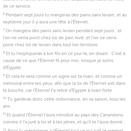
de ce service.
6
Pendant sept jours tu mangeras des pains sans levain, et au
septième jour il y aura une fête à l'Éternel.
7
On mangera des pains sans levain pendant sept jours ; et
l'on ne verra point chez toi de pain levé, et l'on ne verra
point chez toi de levain dans tout ton territoire.
8
Et tu l'expliqueras à ton fils en ce jour-là, en disant : C'est à
cause de ce que l'Éternel fit pour moi, lorsque je sortis
d'Égypte.
9
Et cela te sera comme un signe sur ta main, et comme un
mémorial entre tes yeux, afin que la loi de l'Éternel soit dans
ta bouche, car l'Éternel t'a retiré d'Égypte à main forte.
10
Tu garderas donc cette ordonnance, en sa saison, tous les
ans.
11
Et quand l'Éternel t'aura introduit au pays des Cananéens,
comme il l'a juré à toi et à tes pères, et qu'il te l'aura donné ;
12
Alors tu présenteras à l'Éternel tout ce qui naît le premier,