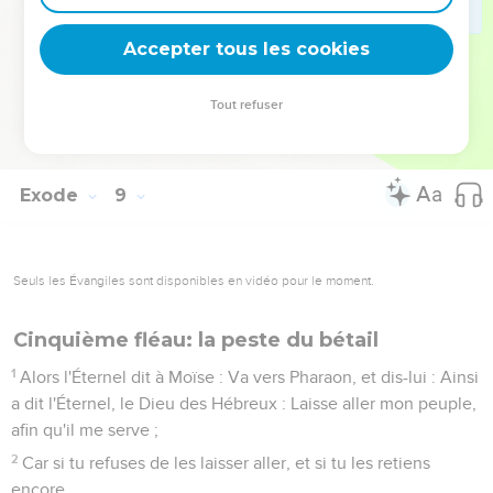
auprès de l'Éternel.
31
Et l'Éternel fit selon la parole de Moïse, et les insectes
Accepter tous les cookies
s'éloignèrent de Pharaon, de ses serviteurs, et de son
peuple ; il n'en resta pas un seul.
Tout refuser
32
Mais Pharaon appesantit son coeur encore cette fois, et ne
laissa point aller le peuple.
Exode
9
Seuls les Évangiles sont disponibles en vidéo pour le moment.
Cinquième fléau: la peste du bétail
1
Alors l'Éternel dit à Moïse : Va vers Pharaon, et dis-lui : Ainsi
a dit l'Éternel, le Dieu des Hébreux : Laisse aller mon peuple,
afin qu'il me serve ;
2
Car si tu refuses de les laisser aller, et si tu les retiens
encore,