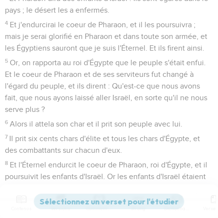
pays ; le désert les a enfermés.
4
Et j'endurcirai le coeur de Pharaon, et il les poursuivra ;
mais je serai glorifié en Pharaon et dans toute son armée, et
les Égyptiens sauront que je suis l'Éternel. Et ils firent ainsi.
5
Or, on rapporta au roi d'Égypte que le peuple s'était enfui.
Et le coeur de Pharaon et de ses serviteurs fut changé à
l'égard du peuple, et ils dirent : Qu'est-ce que nous avons
fait, que nous ayons laissé aller Israël, en sorte qu'il ne nous
serve plus ?
6
Alors il attela son char et il prit son peuple avec lui.
7
Il prit six cents chars d'élite et tous les chars d'Égypte, et
des combattants sur chacun d'eux.
8
Et l'Éternel endurcit le coeur de Pharaon, roi d'Égypte, et il
poursuivit les enfants d'Israël. Or les enfants d'Israël étaient
sortis à main levée.
9
Les Égyptiens les poursuivirent ; et tous les chevaux des
Contenus
Versions
Commentaires
Strong
Dictionnaire
chars de Pharaon, ses cavaliers et son armée les atteignirent,