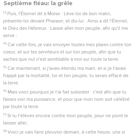
Septième fléau: la grêle
13
Puis, l'Éternel dit à Moïse : Lève-toi de bon matin,
présente-toi devant Pharaon, et dis-lui : Ainsi a dit l'Éternel,
le Dieu des Hébreux : Laisse aller mon peuple, afin qu'il me
serve ;
14
Car cette fois, je vais envoyer toutes mes plaies contre ton
coeur, et sur tes serviteurs et sur ton peuple, afin que tu
saches que nul n'est semblable à moi sur toute la terre.
15
Car maintenant, si j'avais étendu ma main, et si je t'avais
frappé par la mortalité, toi et ton peuple, tu serais effacé de
la terre.
16
Mais voici pourquoi je t'ai fait subsister : c'est afin que tu
fasses voir ma puissance, et pour que mon nom soit célébré
par toute la terre.
17
Si tu t'élèves encore contre mon peuple, pour ne point le
laisser aller,
18
Voici je vais faire pleuvoir demain, à cette heure, une si