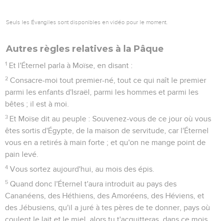
Seuls les Évangiles sont disponibles en vidéo pour le moment.
Autres règles relatives à la Pâque
1
Et l'Éternel parla à Moïse, en disant :
2
Consacre-moi tout premier-né, tout ce qui naît le premier
parmi les enfants d'Israël, parmi les hommes et parmi les
bêtes ; il est à moi.
3
Et Moïse dit au peuple : Souvenez-vous de ce jour où vous
êtes sortis d'Égypte, de la maison de servitude, car l'Éternel
vous en a retirés à main forte ; et qu'on ne mange point de
pain levé.
4
Vous sortez aujourd'hui, au mois des épis.
5
Quand donc l'Éternel t'aura introduit au pays des
Cananéens, des Héthiens, des Amoréens, des Héviens, et
des Jébusiens, qu'il a juré à tes pères de te donner, pays où
coulent le lait et le miel, alors tu t'acquitteras, dans ce mois,