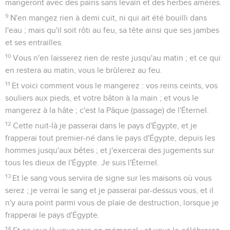
mangeront avec des pains sans levain et des herbes amères.
9
N'en mangez rien à demi cuit, ni qui ait été bouilli dans
l'eau ; mais qu'il soit rôti au feu, sa tête ainsi que ses jambes
et ses entrailles.
10
Vous n'en laisserez rien de reste jusqu'au matin ; et ce qui
en restera au matin, vous le brûlerez au feu.
11
Et voici comment vous le mangerez : vos reins ceints, vos
souliers aux pieds, et votre bâton à la main ; et vous le
mangerez à la hâte ; c'est la Pâque (passage) de l'Éternel.
12
Cette nuit-là je passerai dans le pays d'Égypte, et je
frapperai tout premier-né dans le pays d'Égypte, depuis les
hommes jusqu'aux bêtes ; et j'exercerai des jugements sur
tous les dieux de l'Égypte. Je suis l'Éternel.
13
Et le sang vous servira de signe sur les maisons où vous
serez ; je verrai le sang et je passerai par-dessus vous, et il
n'y aura point parmi vous de plaie de destruction, lorsque je
frapperai le pays d'Égypte.
14