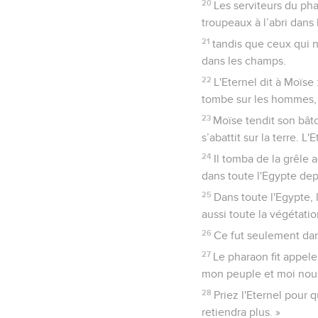
20
Les serviteurs du phar
troupeaux à l’abri dans
21
tandis que ceux qui ne
dans les champs.
22
L'Eternel dit à Moïse 
tombe sur les hommes, 
23
Moïse tendit son bâto
s’abattit sur la terre. L'
24
Il tomba de la grêle 
dans toute l'Egypte dep
25
Dans toute l'Egypte, 
aussi toute la végétatio
26
Ce fut seulement dans
27
Le pharaon fit appeler 
mon peuple et moi nou
28
Priez l'Eternel pour q
retiendra plus. »