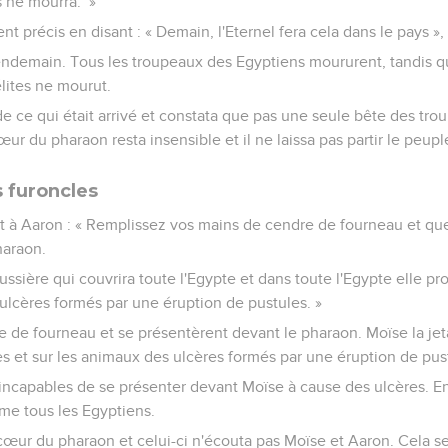
s ne mourra.’ »
nt précis en disant : « Demain, l'Eternel fera cela dans le pays »,
e lendemain. Tous les troupeaux des Egyptiens moururent, tandis 
lites ne mourut.
e ce qui était arrivé et constata que pas une seule bête des troup
r du pharaon resta insensible et il ne laissa pas partir le peupl
s furoncles
et à Aaron : « Remplissez vos mains de cendre de fourneau et que
haraon.
ssière qui couvrira toute l'Egypte et dans toute l'Egypte elle p
 ulcères formés par une éruption de pustules. »
re de fourneau et se présentèrent devant le pharaon. Moïse la jeta 
s et sur les animaux des ulcères formés par une éruption de pus
incapables de se présenter devant Moïse à cause des ulcères. En e
me tous les Egyptiens.
 cœur du pharaon et celui-ci n'écouta pas Moïse et Aaron. Cela 