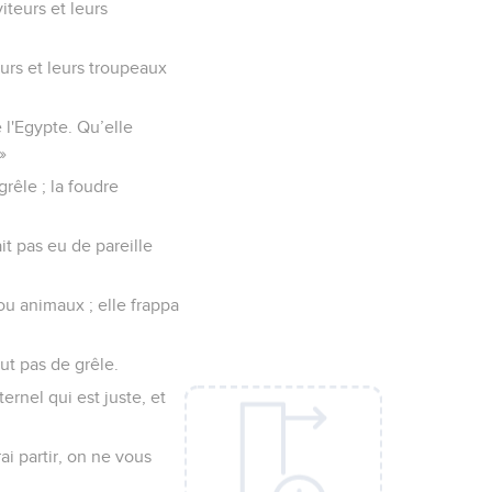
iteurs et leurs
eurs et leurs troupeaux
e l'Egypte. Qu’elle
»
rêle ; la foudre
it pas eu de pareille
ou animaux ; elle frappa
eut pas de grêle.
ternel qui est juste, et
rai partir, on ne vous