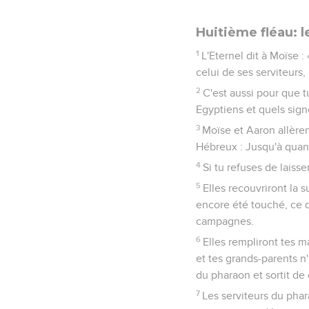
Huitième fléau: l
1
L'Eternel dit à Moïse 
celui de ses serviteurs,
2
C'est aussi pour que t
Egyptiens et quels signe
3
Moïse et Aaron allèren
Hébreux : Jusqu'à quand
4
Si tu refuses de laisse
5
Elles recouvriront la s
encore été touché, ce q
campagnes.
6
Elles rempliront tes m
et tes grands-parents n'
du pharaon et sortit de 
7
Les serviteurs du phar