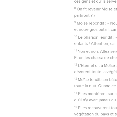
ces gens et qu'ils serve
8
On fit revenir Moïse et
partiront ? »
9
Moïse répondit : « Nous
et notre gros bétail, ca
10
Le pharaon leur dit : 
enfants ! Attention, car
11
Non et non. Allez ser
Et on les chassa de che
12
L'Eternel dit à Moïse 
dévorent toute la végéta
13
Moïse tendit son bâton
toute la nuit. Quand ce 
14
Elles montèrent sur le
qu'il n'y avait jamais eu
15
Elles recouvrirent tou
végétation du pays et to