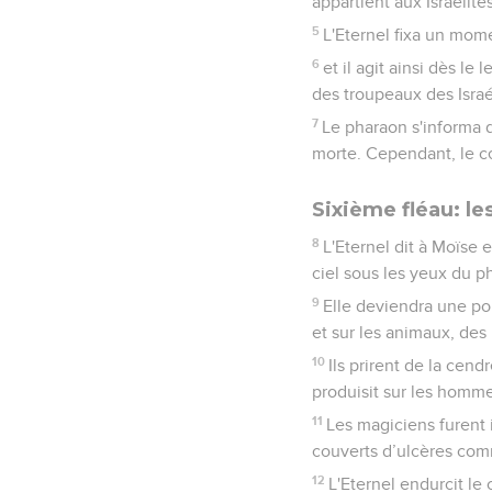
appartient aux Israélite
5
L'Eternel fixa un mome
6
et il agit ainsi dès l
des troupeaux des Israé
7
Le pharaon s'informa d
morte. Cependant, le cœu
Sixième fléau: le
8
L'Eternel dit à Moïse 
ciel sous les yeux du p
9
Elle deviendra une pou
et sur les animaux, des
10
Ils prirent de la cend
produisit sur les homme
11
Les magiciens furent 
couverts d’ulcères com
12
L'Eternel endurcit le