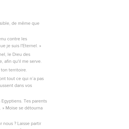
ensible, de même que
enu contre les
e je suis l'Eternel. »
nel, le Dieu des
, afin qu'il me serve.
ton territoire.
ront tout ce qui n’a pas
poussent dans vos
es Egyptiens. Tes parents
i. » Moïse se détourna
 nous ? Laisse partir