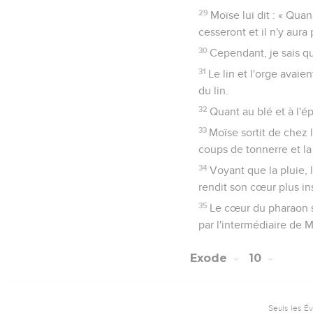
29
Moïse lui dit : « Quan
cesseront et il n'y aura 
30
Cependant, je sais qu
31
Le lin et l'orge avaie
du lin.
32
Quant au blé et à l'ép
33
Moïse sortit de chez l
coups de tonnerre et la 
34
Voyant que la pluie, 
rendit son cœur plus in
35
Le cœur du pharaon s'e
par l'intermédiaire de M
Exode
10
Seuls les É