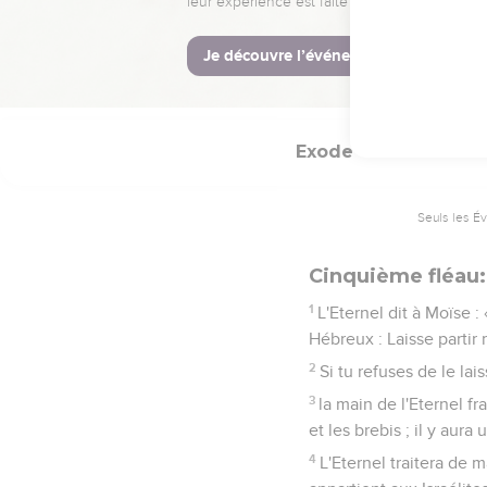
L'Eternel fit ce que 
peuple. Il n'en resta pa
28
Cependant, cette fois
Exode
9
Seuls les É
Cinquième fléau: 
1
L'Eternel dit à Moïse :
Hébreux : Laisse partir
2
Si tu refuses de le lais
3
la main de l'Eternel f
et les brebis ; il y aura
4
L'Eternel traitera de 