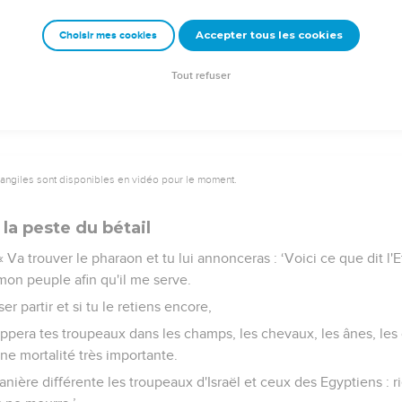
demandait Moïse et les mouches s'éloignèrent du pharaon, de ses
s une.
Accepter tous les cookies
Choisir mes cookies
 encore, le pharaon rendit son cœur insensible et ne laissa pas p
Tout refuser
vangiles sont disponibles en vidéo pour le moment.
la peste du bétail
 « Va trouver le pharaon et tu lui annonceras : ‘Voici ce que dit l'
 mon peuple afin qu'il me serve.
ser partir et si tu le retiens encore,
rappera tes troupeaux dans les champs, les chevaux, les ânes, l
 une mortalité très importante.
manière différente les troupeaux d'Israël et ceux des Egyptiens : r