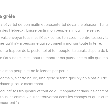
a grêle
: « Lève-toi de bon matin et présente-toi devant le pharaon. Tu lu
eu des Hébreux : Laisse partir mon peuple afin qu'il me serve.
je vais envoyer tous mes fléaux contre ton cœur, contre tes servit
es qu’il n’y a personne qui soit pareil à moi sur toute la terre.
our te frapper de la peste, toi et ton peuple, tu aurais disparu de la
je t'ai suscité : c’est pour te montrer ma puissance et afin que 
e à mon peuple et ne le laisses pas partir,
r demain, à cette heure, une grêle si forte qu'il n'y en a pas eu d
ndation jusqu'à maintenant.
écurité tes troupeaux et tout ce qui t’appartient dans les champ
tous les animaux qui se trouveront dans les champs et qui n'aur
 mourront.’ »