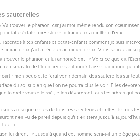
es sauterelles
: « Va trouver le pharaon, car j'ai moi-même rendu son cœur ins
 pour faire éclater mes signes miraculeux au milieu d'eux.
u racontes à tes enfants et petits-enfants comment je suis interv
s miraculeux j'ai fait éclater au milieu d'eux. Vous saurez ainsi qu
t trouver le pharaon et lui annoncèrent : « Voici ce que dit l'Eter
 refuseras-tu de t'humilier devant moi ? Laisse partir mon peuple
r partir mon peuple, je ferai venir demain des sauterelles sur tout 
urface du sol si bien que l'on ne pourra plus le voir. Elles dévore
ue la grêle vous a laissé ; elles dévoreront tous les arbres qui 
aisons ainsi que celles de tous tes serviteurs et celles de tous l
auront rien vu de pareil depuis qu'ils existent jusqu'à aujourd’hu
chez lui.
aon lui dirent : « Jusqu'à quand cet homme sera-t-il un piège pour