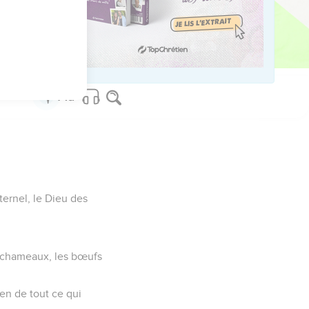
 serviteurs et de son
artir le peuple.
Eternel, le Dieu des
es chameaux, les bœufs
ien de tout ce qui