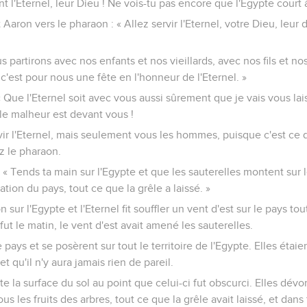
nt l'Eternel, leur Dieu ! Ne vois-tu pas encore que l'Egypte court à
 Aaron vers le pharaon : « Allez servir l'Eternel, votre Dieu, leur d
 partirons avec nos enfants et nos vieillards, avec nos fils et nos 
r c'est pour nous une fête en l'honneur de l'Eternel. »
« Que l'Eternel soit avec vous aussi sûrement que je vais vous lais
 le malheur est devant vous !
vir l'Eternel, mais seulement vous les hommes, puisque c'est c
z le pharaon.
: « Tends ta main sur l'Egypte et que les sauterelles montent sur 
tion du pays, tout ce que la grêle a laissé. »
 sur l'Egypte et l'Eternel fit souffler un vent d'est sur le pays to
fut le matin, le vent d'est avait amené les sauterelles.
 pays et se posèrent sur tout le territoire de l'Egypte. Elles étai
 et qu'il n'y aura jamais rien de pareil.
te la surface du sol au point que celui-ci fut obscurci. Elles dévo
us les fruits des arbres, tout ce que la grêle avait laissé, et dans 