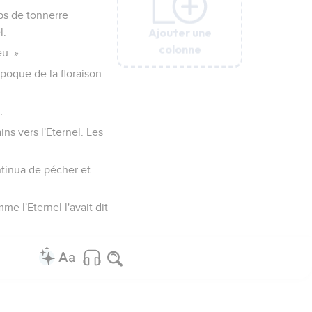
oups de tonnerre
Ajouter une
Ajouter une
Ajouter une
Ajouter une
Ajouter une
Ajouter une
l.
colonne
colonne
colonne
colonne
colonne
colonne
eu. »
’époque de la floraison
.
ins vers l'Eternel. Les
ontinua de pécher et
me l'Eternel l'avait dit