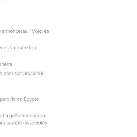
i annonceras : ‘Voici ce
eurs et contre ton
 terre.
mon nom soit proclamé
e pareille en Egypte
s. La grêle tombera sur
ont pas été rassemblés