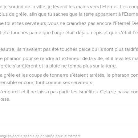
d je sortirai de la ville, je lèverai les mains vers l'Eternel. Les c
plus de grêle, afin que tu saches que la terre appartient à l'Eterne
e toi et tes serviteurs, vous ne craindrez pas encore l'Eternel Di
nt été touchés parce que l'orge était déjà en épis et que c'était l
eautre, ils n'avaient pas été touchés parce qu'ils sont plus tardifs
e pharaon pour se rendre à l’extérieur de la ville, et il leva les ma
grêle s’arrêtèrent et la pluie ne tomba plus sur la terre.
la grêle et les coups de tonnerre s’étaient arrêtés, le pharaon c
sensible encore, tout comme ses serviteurs.
ndurcit et il ne laissa pas partir les Israélites. Cela se passa com
oïse.
vangiles sont disponibles en vidéo pour le moment.