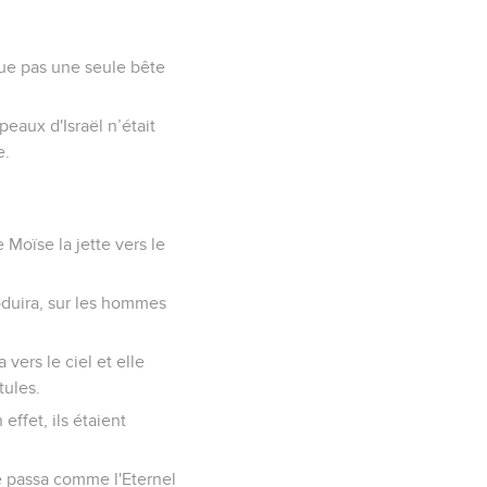
que pas une seule bête
eaux d'Israël n’était
e.
 Moïse la jette vers le
roduira, sur les hommes
vers le ciel et elle
tules.
ffet, ils étaient
se passa comme l'Eternel