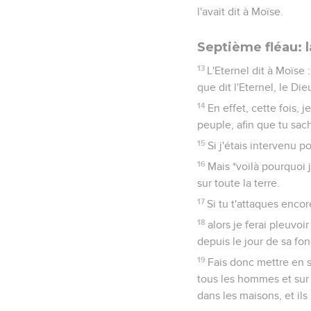
l'avait dit à Moïse.
Septième fléau: l
13
L'Eternel dit à Moïse 
que dit l'Eternel, le Di
14
En effet, cette fois, 
peuple, afin que tu sach
15
Si j'étais intervenu p
16
Mais *voilà pourquoi 
sur toute la terre.
17
Si tu t'attaques encor
18
alors je ferai pleuvoi
depuis le jour de sa fo
19
Fais donc mettre en s
tous les hommes et sur 
dans les maisons, et ils