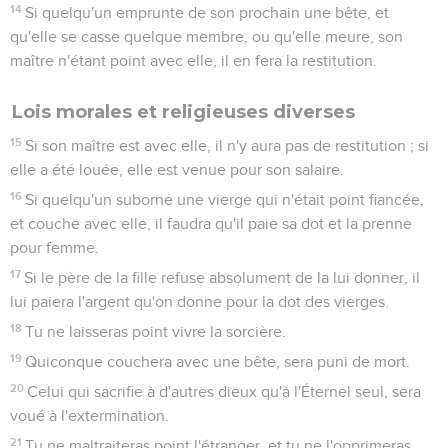
14
Si quelqu'un emprunte de son prochain une bête, et
qu'elle se casse quelque membre, ou qu'elle meure, son
maître n'étant point avec elle, il en fera la restitution.
Lois morales et religieuses diverses
15
Si son maître est avec elle, il n'y aura pas de restitution ; si
elle a été louée, elle est venue pour son salaire.
16
Si quelqu'un suborne une vierge qui n'était point fiancée,
et couche avec elle, il faudra qu'il paie sa dot et la prenne
pour femme.
17
Si le père de la fille refuse absolument de la lui donner, il
lui paiera l'argent qu'on donne pour la dot des vierges.
18
Tu ne laisseras point vivre la sorcière.
19
Quiconque couchera avec une bête, sera puni de mort.
20
Celui qui sacrifie à d'autres dieux qu'à l'Éternel seul, sera
voué à l'extermination.
21
Tu ne maltraiteras point l'étranger, et tu ne l'opprimeras