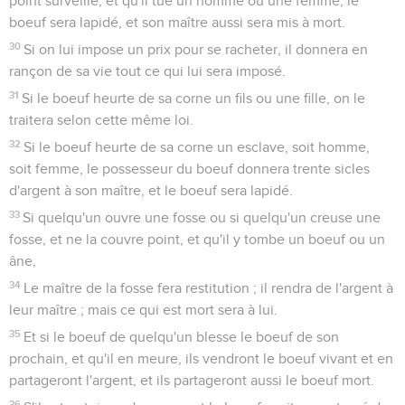
point surveillé, et qu'il tue un homme ou une femme, le
boeuf sera lapidé, et son maître aussi sera mis à mort.
30
Si on lui impose un prix pour se racheter, il donnera en
rançon de sa vie tout ce qui lui sera imposé.
31
Si le boeuf heurte de sa corne un fils ou une fille, on le
traitera selon cette même loi.
32
Si le boeuf heurte de sa corne un esclave, soit homme,
soit femme, le possesseur du boeuf donnera trente sicles
d'argent à son maître, et le boeuf sera lapidé.
33
Si quelqu'un ouvre une fosse ou si quelqu'un creuse une
fosse, et ne la couvre point, et qu'il y tombe un boeuf ou un
âne,
34
Le maître de la fosse fera restitution ; il rendra de l'argent à
leur maître ; mais ce qui est mort sera à lui.
35
Et si le boeuf de quelqu'un blesse le boeuf de son
prochain, et qu'il en meure, ils vendront le boeuf vivant et en
partageront l'argent, et ils partageront aussi le boeuf mort.
36