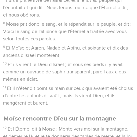
Puis il prit le livre de l'alliance, et il le lut au peuple qui
l'écoutait et qui dit : Nous ferons tout ce que l'Éternel a dit,
et nous obéirons.
8
Moïse prit donc le sang, et le répandit sur le peuple, et dit :
Voici le sang de l'alliance que l'Éternel a traitée avec vous
selon toutes ces paroles.
9
Et Moïse et Aaron, Nadab et Abihu, et soixante et dix des
anciens d'Israël montèrent,
10
Et ils virent le Dieu d'Israël ; et sous ses pieds il y avait
comme un ouvrage de saphir transparent, pareil aux cieux
mêmes en éclat.
11
Et il n'étendit point sa main sur ceux qui avaient été choisis
d'entre les enfants d'Israël ; mais ils virent Dieu, et ils
mangèrent et burent.
Moïse rencontre Dieu sur la montagne
12
Et l'Éternel dit à Moïse : Monte vers moi sur la montagne,
et demeure là, et je te donnerai des tables de pierre, et la loi