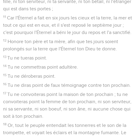
fille, ni ton serviteur, ni ta servante, ni ton bétail, ni l'étranger
qui est dans tes portes ;
11
Car l'Éternel a fait en six jours les cieux et la terre, la mer et
tout ce qui est en eux, et il s'est reposé le septième jour ;
c'est pourquoi l'Éternel a béni le jour du repos et l'a sanctifié.
12
Honore ton père et ta mère, afin que tes jours soient
prolongés sur la terre que l'Éternel ton Dieu te donne.
13
Tu ne tueras point.
14
Tu ne commettras point adultère.
15
Tu ne déroberas point.
16
Tu ne diras point de faux témoignage contre ton prochain.
17
Tu ne convoiteras point la maison de ton prochain ; tu ne
convoiteras point la femme de ton prochain, ni son serviteur,
ni sa servante, ni son boeuf, ni son âne, ni aucune chose qui
soit à ton prochain.
18
Or, tout le peuple entendait les tonnerres et le son de la
trompette, et voyait les éclairs et la montagne fumante. Le