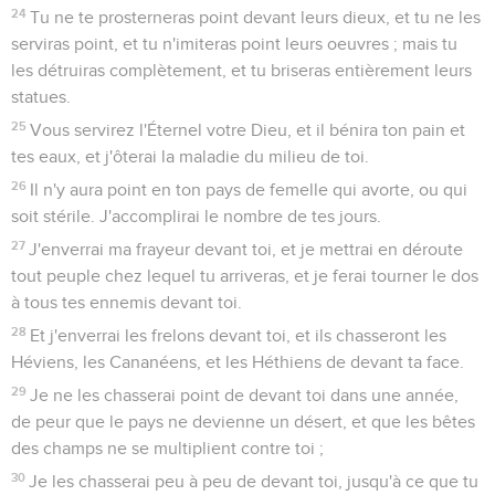
24
Tu ne te prosterneras point devant leurs dieux, et tu ne les
serviras point, et tu n'imiteras point leurs oeuvres ; mais tu
les détruiras complètement, et tu briseras entièrement leurs
statues.
25
Vous servirez l'Éternel votre Dieu, et il bénira ton pain et
tes eaux, et j'ôterai la maladie du milieu de toi.
26
Il n'y aura point en ton pays de femelle qui avorte, ou qui
soit stérile. J'accomplirai le nombre de tes jours.
27
J'enverrai ma frayeur devant toi, et je mettrai en déroute
tout peuple chez lequel tu arriveras, et je ferai tourner le dos
à tous tes ennemis devant toi.
28
Et j'enverrai les frelons devant toi, et ils chasseront les
Héviens, les Cananéens, et les Héthiens de devant ta face.
29
Je ne les chasserai point de devant toi dans une année,
de peur que le pays ne devienne un désert, et que les bêtes
des champs ne se multiplient contre toi ;
30
Je les chasserai peu à peu de devant toi, jusqu'à ce que tu