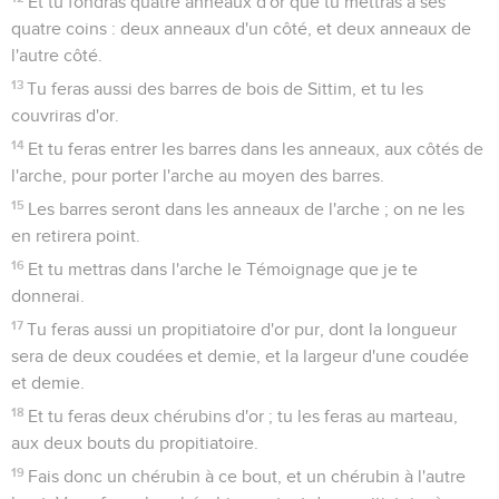
Et tu fondras quatre anneaux d'or que tu mettras à ses
quatre coins : deux anneaux d'un côté, et deux anneaux de
l'autre côté.
13
Tu feras aussi des barres de bois de Sittim, et tu les
couvriras d'or.
14
Et tu feras entrer les barres dans les anneaux, aux côtés de
l'arche, pour porter l'arche au moyen des barres.
15
Les barres seront dans les anneaux de l'arche ; on ne les
en retirera point.
16
Et tu mettras dans l'arche le Témoignage que je te
donnerai.
17
Tu feras aussi un propitiatoire d'or pur, dont la longueur
sera de deux coudées et demie, et la largeur d'une coudée
et demie.
18
Et tu feras deux chérubins d'or ; tu les feras au marteau,
aux deux bouts du propitiatoire.
19
Fais donc un chérubin à ce bout, et un chérubin à l'autre