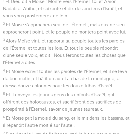
1
Et Dieu dit à Moïse : Monte vers l'Éternel, toi et Aaron,
Nadab et Abihu, et soixante et dix des anciens d'Israël, et
vous vous prosternerez de loin.
2
Et Moïse s'approchera seul de l'Éternel ; mais eux ne s'en
approcheront point, et le peuple ne montera point avec lui.
3
Alors Moïse vint, et rapporta au peuple toutes les paroles
de l'Éternel et toutes les lois. Et tout le peuple répondit
d'une seule voix, et dit : Nous ferons toutes les choses que
l'Éternel a dites.
4
Et Moïse écrivit toutes les paroles de l'Éternel, et il se leva
de bon matin, et bâtit un autel au bas de la montagne, et
dressa douze colonnes pour les douze tribus d'Israël.
5
Et il envoya les jeunes gens des enfants d'Israël, qui
offrirent des holocaustes, et sacrifièrent des sacrifices de
prospérité à l'Éternel, savoir de jeunes taureaux.
6
Et Moïse prit la moitié du sang, et le mit dans les bassins, et
il répandit l'autre moitié sur l'autel.
7