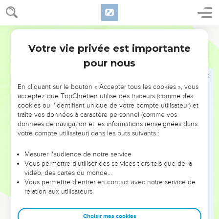
17
Alors Moïse fit sortir le peuple du camp, au-devant de
Dieu ; et ils s'arrêtèrent au pied de la montagne.
18
Or, le mont Sinaï était tout en fumée, parce que l'Éternel y
Ostervald
était descendu dans le feu ; et sa fumée montait comme la
Votre vie privée est importante
Exode
19
fumée d'une fournaise, et toute la montagne tremblait fort.
pour nous
19
Et le son de la trompette allait se renforçant de plus en
plus ; Moïse parlait, et Dieu lui répondait par une voix.
En cliquant sur le bouton « Accepter tous les cookies », vous
20
L'Éternel descendit donc sur le mont Sinaï, au sommet de
acceptez que TopChrétien utilise des traceurs (comme des
cookies ou l'identifiant unique de votre compte utilisateur) et
la montagne ; et l'Éternel appela Moïse au sommet de la
traite vos données à caractère personnel (comme vos
montagne, et Moïse y monta.
données de navigation et les informations renseignées dans
21
Et l'Éternel dit à Moïse : Descends, somme le peuple de ne
votre compte utilisateur) dans les buts suivants :
point faire irruption vers l'Éternel, pour voir ; de peur qu'un
Mesurer l'audience de notre service
grand nombre d'entre eux ne périsse.
Vous permettre d'utiliser des services tiers tels que de la
22
Et même, que les sacrificateurs qui s'approchent de
vidéo, des cartes du monde…
Vous permettre d'entrer en contact avec notre service de
l'Éternel, se sanctifient, de peur que l'Éternel ne les frappe.
relation aux utilisateurs.
23
Et Moïse dit à l'Éternel : Le peuple ne peut monter vers le
mont Sinaï, car tu nous en as fait sommation, en disant : Fixe
Choisir mes cookies