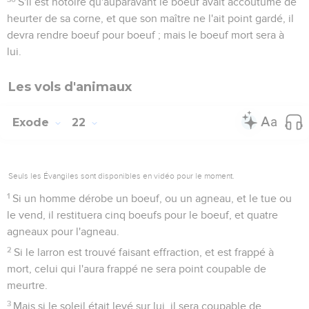
S'il est notoire qu'auparavant le boeuf avait accoutumé de
heurter de sa corne, et que son maître ne l'ait point gardé, il
devra rendre boeuf pour boeuf ; mais le boeuf mort sera à
lui.
Les vols d'animaux
Exode
22
Seuls les Évangiles sont disponibles en vidéo pour le moment.
1
Si un homme dérobe un boeuf, ou un agneau, et le tue ou
le vend, il restituera cinq boeufs pour le boeuf, et quatre
agneaux pour l'agneau.
2
Si le larron est trouvé faisant effraction, et est frappé à
mort, celui qui l'aura frappé ne sera point coupable de
meurtre.
3
Mais si le soleil était levé sur lui, il sera coupable de