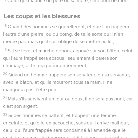
Celui qui maudit son père ou sa mère, sera puni de mort.
Les coups et les blessures
18
Quand des hommes se querelleront, et que l'un frappera
l'autre d'une pierre, ou du poing, de telle sorte qu'il n'en
meure pas, mais qu'il soit obligé de se mettre au lit ;
19
S'il se lève, et marche dehors, appuyé sur son bâton, celui
qui l'aura frappé sera absous ; seulement il paiera son
chômage, et le fera guérir entièrement.
20
Quand un homme frappera son serviteur, ou sa servante,
avec le bâton, et qu'ils mourront sous sa main, il ne
manquera pas d'être puni.
21
Mais s'ils survivent un jour ou deux, il ne sera pas puni, car
c'est son argent.
22
Si des hommes se battent, et frappent une femme
enceinte, et qu'elle en accouche, sans qu'il arrive malheur,
celui qui l'aura frappée sera condamné à l'amende que le
mari de la femme lui imposera ; et il la donnera devant des