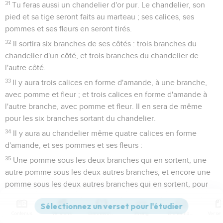
31
Tu feras aussi un chandelier d'or pur. Le chandelier, son
pied et sa tige seront faits au marteau ; ses calices, ses
pommes et ses fleurs en seront tirés.
32
Il sortira six branches de ses côtés : trois branches du
chandelier d'un côté, et trois branches du chandelier de
l'autre côté.
33
Il y aura trois calices en forme d'amande, à une branche,
avec pomme et fleur ; et trois calices en forme d'amande à
l'autre branche, avec pomme et fleur. Il en sera de même
pour les six branches sortant du chandelier.
34
Il y aura au chandelier même quatre calices en forme
d'amande, et ses pommes et ses fleurs :
35
Une pomme sous les deux branches qui en sortent, une
autre pomme sous les deux autres branches, et encore une
pomme sous les deux autres branches qui en sortent, pour
les six branches sortant du chandelier.
36
Ses pommes et ses branches en seront tirées ; il sera tout
Contenus
Versions
Commentaires
Strong
Dictionnaire
entier d'une seule pièce au marteau, en or pur.