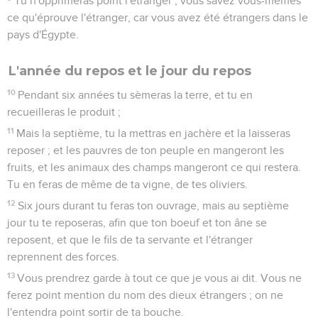
Tu n'opprimeras point l'étranger ; vous savez vous-mêmes
ce qu'éprouve l'étranger, car vous avez été étrangers dans le
pays d'Égypte.
L'année du repos et le jour du repos
10
Pendant six années tu sèmeras la terre, et tu en
recueilleras le produit ;
11
Mais la septième, tu la mettras en jachère et la laisseras
reposer ; et les pauvres de ton peuple en mangeront les
fruits, et les animaux des champs mangeront ce qui restera.
Tu en feras de même de ta vigne, de tes oliviers.
12
Six jours durant tu feras ton ouvrage, mais au septième
jour tu te reposeras, afin que ton boeuf et ton âne se
reposent, et que le fils de ta servante et l'étranger
reprennent des forces.
13
Vous prendrez garde à tout ce que je vous ai dit. Vous ne
ferez point mention du nom des dieux étrangers ; on ne
l'entendra point sortir de ta bouche.