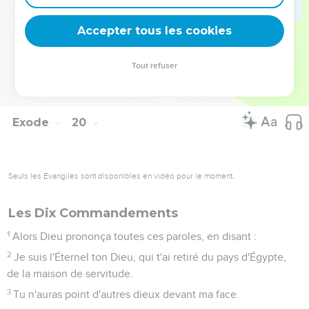
des limites autour de la montagne, et sanctifie-la.
24
Et l'Éternel lui dit : Va, descends ; puis tu monteras, toi et
Accepter tous les cookies
Aaron avec toi ; mais que les sacrificateurs et le peuple ne
fassent pas irruption pour monter vers l'Éternel, de peur qu'il
Tout refuser
ne les frappe.
25
Moïse donc descendit vers le peuple, et il le leur dit.
Exode
20
Seuls les Évangiles sont disponibles en vidéo pour le moment.
Les Dix Commandements
1
Alors Dieu prononça toutes ces paroles, en disant :
2
Je suis l'Éternel ton Dieu, qui t'ai retiré du pays d'Égypte,
de la maison de servitude.
3
Tu n'auras point d'autres dieux devant ma face.