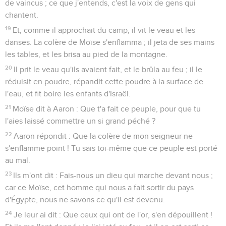
de vaincus ; ce que j'entends, c'est la voix de gens qui
chantent.
19
Et, comme il approchait du camp, il vit le veau et les
danses. La colère de Moïse s'enflamma ; il jeta de ses mains
les tables, et les brisa au pied de la montagne.
20
Il prit le veau qu'ils avaient fait, et le brûla au feu ; il le
réduisit en poudre, répandit cette poudre à la surface de
l'eau, et fit boire les enfants d'Israël.
21
Moïse dit à Aaron : Que t'a fait ce peuple, pour que tu
l'aies laissé commettre un si grand péché ?
22
Aaron répondit : Que la colère de mon seigneur ne
s'enflamme point ! Tu sais toi-même que ce peuple est porté
au mal.
23
Ils m'ont dit : Fais-nous un dieu qui marche devant nous ;
car ce Moïse, cet homme qui nous a fait sortir du pays
d'Égypte, nous ne savons ce qu'il est devenu.
24
Je leur ai dit : Que ceux qui ont de l'or, s'en dépouillent !