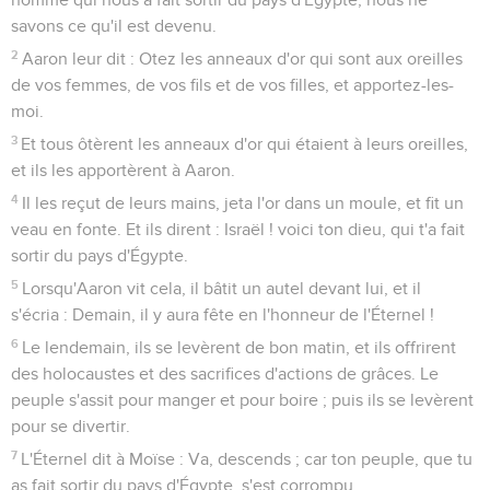
savons ce qu'il est devenu.
2
Aaron leur dit : Otez les anneaux d'or qui sont aux oreilles
de vos femmes, de vos fils et de vos filles, et apportez-les-
moi.
3
Et tous ôtèrent les anneaux d'or qui étaient à leurs oreilles,
et ils les apportèrent à Aaron.
4
Il les reçut de leurs mains, jeta l'or dans un moule, et fit un
veau en fonte. Et ils dirent : Israël ! voici ton dieu, qui t'a fait
sortir du pays d'Égypte.
5
Lorsqu'Aaron vit cela, il bâtit un autel devant lui, et il
s'écria : Demain, il y aura fête en l'honneur de l'Éternel !
6
Le lendemain, ils se levèrent de bon matin, et ils offrirent
des holocaustes et des sacrifices d'actions de grâces. Le
peuple s'assit pour manger et pour boire ; puis ils se levèrent
pour se divertir.
7
L'Éternel dit à Moïse : Va, descends ; car ton peuple, que tu
as fait sortir du pays d'Égypte, s'est corrompu.