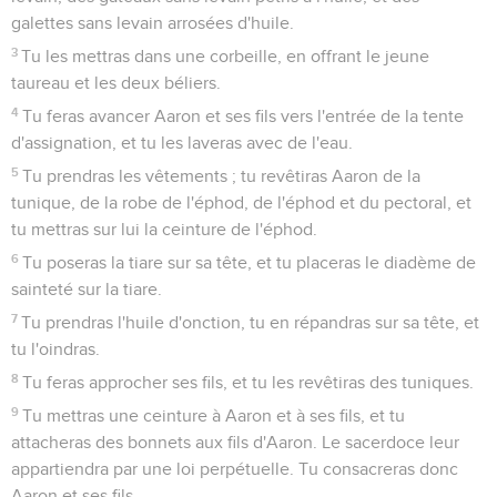
galettes sans levain arrosées d'huile.
3
Tu les mettras dans une corbeille, en offrant le jeune
taureau et les deux béliers.
4
Tu feras avancer Aaron et ses fils vers l'entrée de la tente
d'assignation, et tu les laveras avec de l'eau.
5
Tu prendras les vêtements ; tu revêtiras Aaron de la
tunique, de la robe de l'éphod, de l'éphod et du pectoral, et
tu mettras sur lui la ceinture de l'éphod.
6
Tu poseras la tiare sur sa tête, et tu placeras le diadème de
sainteté sur la tiare.
7
Tu prendras l'huile d'onction, tu en répandras sur sa tête, et
tu l'oindras.
8
Tu feras approcher ses fils, et tu les revêtiras des tuniques.
9
Tu mettras une ceinture à Aaron et à ses fils, et tu
attacheras des bonnets aux fils d'Aaron. Le sacerdoce leur
appartiendra par une loi perpétuelle. Tu consacreras donc
Aaron et ses fils.