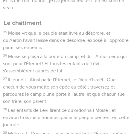
Et ils me l'ont donné ; je l'ai jeté au feu, et il en est sorti ce
veau.
Le châtiment
25
Moïse vit que le peuple était livré au désordre, et
qu'Aaron l'avait laissé dans ce désordre, exposé à l'opprobre
parmi ses ennemis.
26
Moïse se plaça à la porte du camp, et dit : A moi ceux qui
sont pour l'Éternel ! Et tous les enfants de Lévi
s'assemblèrent auprès de lui.
27
Il leur dit : Ainsi parle l'Éternel, le Dieu d'Israël : Que
chacun de vous mette son épée au côté ; traversez et
parcourez le camp d'une porte à l'autre, et que chacun tue
son frère, son parent.
28
Les enfants de Lévi firent ce qu'ordonnait Moïse ; et
environ trois mille hommes parmi le peuple périrent en cette
journée.
29
Moïse dit : Consacrez-vous aujourd'hui à l'Éternel, même