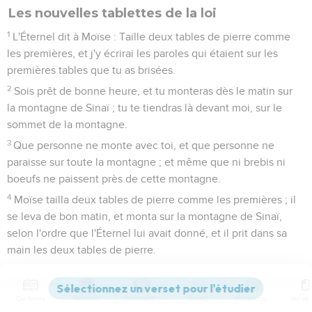
Les nouvelles tablettes de la loi
1
L'Éternel dit à Moïse : Taille deux tables de pierre comme
les premières, et j'y écrirai les paroles qui étaient sur les
premières tables que tu as brisées.
2
Sois prêt de bonne heure, et tu monteras dès le matin sur
la montagne de Sinaï ; tu te tiendras là devant moi, sur le
sommet de la montagne.
3
Que personne ne monte avec toi, et que personne ne
paraisse sur toute la montagne ; et même que ni brebis ni
boeufs ne paissent près de cette montagne.
4
Moïse tailla deux tables de pierre comme les premières ; il
se leva de bon matin, et monta sur la montagne de Sinaï,
selon l'ordre que l'Éternel lui avait donné, et il prit dans sa
main les deux tables de pierre.
5
L'Éternel descendit dans une nuée, se tint là auprès de lui,
et proclama le nom de l'Éternel.
Contenus
Versions
Commentaires
Strong
Dictionnaire
6
Et l'Éternel passa devant lui, et s'écria : L'Éternel, l'Éternel,