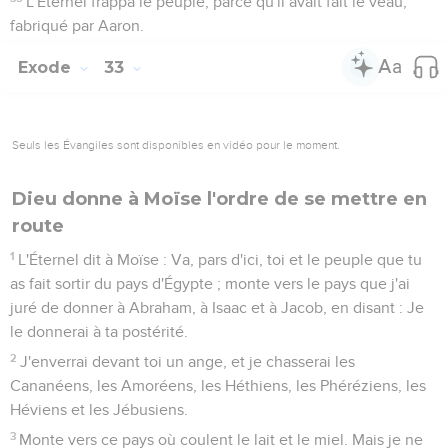
L'Éternel frappa le peuple, parce qu'il avait fait le veau,
fabriqué par Aaron.
Exode
33
Seuls les Évangiles sont disponibles en vidéo pour le moment.
Dieu donne à Moïse l'ordre de se mettre en
route
1
L'Éternel dit à Moïse : Va, pars d'ici, toi et le peuple que tu
as fait sortir du pays d'Égypte ; monte vers le pays que j'ai
juré de donner à Abraham, à Isaac et à Jacob, en disant : Je
le donnerai à ta postérité.
2
J'enverrai devant toi un ange, et je chasserai les
Cananéens, les Amoréens, les Héthiens, les Phéréziens, les
Héviens et les Jébusiens.
3
Monte vers ce pays où coulent le lait et le miel. Mais je ne