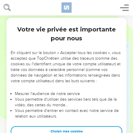
36
Tu feras une lame d'or pur, et tu y graveras, comme on
grave un cachet : Sainteté à l'Éternel.
37
Segond 1910
Tu l'attacheras avec un cordon bleu sur la tiare, sur le
devant de la tiare.
Votre vie privée est importante
Exode
28
38
Elle sera sur le front d'Aaron ; et Aaron sera chargé des
pour nous
iniquités commises par les enfants d'Israël en faisant toutes
leurs saintes offrandes ; elle sera constamment sur son front
En cliquant sur le bouton « Accepter tous les cookies », vous
devant l'Éternel, pour qu'il leur soit favorable.
acceptez que TopChrétien utilise des traceurs (comme des
cookies ou l'identifiant unique de votre compte utilisateur) et
39
Tu feras la tunique de fin lin ; tu feras une tiare de fin lin,
traite vos données à caractère personnel (comme vos
et tu feras une ceinture brodée.
données de navigation et les informations renseignées dans
votre compte utilisateur) dans les buts suivants :
40
Pour les fils d'Aaron tu feras des tuniques, tu leur feras des
ceintures, et tu leur feras des bonnets, pour marquer leur
Mesurer l'audience de notre service
dignité et pour leur servir de parure.
Vous permettre d'utiliser des services tiers tels que de la
41
vidéo, des cartes du monde…
Tu en revêtiras Aaron, ton frère, et ses fils avec lui. Tu les
Vous permettre d'entrer en contact avec notre service de
oindras, tu les consacreras, tu les sanctifieras, et ils seront à
relation aux utilisateurs.
mon service dans le sacerdoce.
42
Fais-leur des caleçons de lin, pour couvrir leur nudité ; ils
Choisir mes cookies