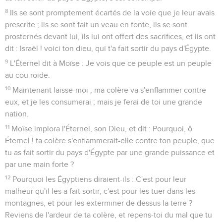
8
Ils se sont promptement écartés de la voie que je leur avais
prescrite ; ils se sont fait un veau en fonte, ils se sont
prosternés devant lui, ils lui ont offert des sacrifices, et ils ont
dit : Israël ! voici ton dieu, qui t'a fait sortir du pays d'Égypte.
9
L'Éternel dit à Moïse : Je vois que ce peuple est un peuple
au cou roide.
10
Maintenant laisse-moi ; ma colère va s'enflammer contre
eux, et je les consumerai ; mais je ferai de toi une grande
nation.
11
Moïse implora l'Éternel, son Dieu, et dit : Pourquoi, ô
Éternel ! ta colère s'enflammerait-elle contre ton peuple, que
tu as fait sortir du pays d'Égypte par une grande puissance et
par une main forte ?
12
Pourquoi les Égyptiens diraient-ils : C'est pour leur
malheur qu'il les a fait sortir, c'est pour les tuer dans les
montagnes, et pour les exterminer de dessus la terre ?
Reviens de l'ardeur de ta colère, et repens-toi du mal que tu