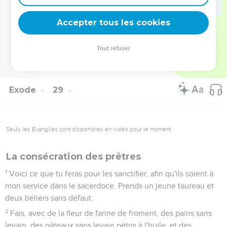
iront depuis les reins jusqu'aux cuisses.
43
Aaron et ses fils les porteront, quand ils entreront dans la
Accepter tous les cookies
tente d'assignation, ou quand ils s'approcheront de l'autel,
pour faire le service dans le sanctuaire ; ainsi ils ne se
Tout refuser
rendront point coupables, et ne mourront point. C'est une loi
perpétuelle pour Aaron et pour ses descendants après lui.
Exode
29
Seuls les Évangiles sont disponibles en vidéo pour le moment.
La consécration des prêtres
1
Voici ce que tu feras pour les sanctifier, afin qu'ils soient à
mon service dans le sacerdoce. Prends un jeune taureau et
deux béliers sans défaut.
2
Fais, avec de la fleur de farine de froment, des pains sans
levain, des gâteaux sans levain pétris à l'huile, et des