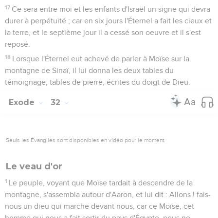
17
Ce sera entre moi et les enfants d'Israël un signe qui devra
durer à perpétuité ; car en six jours l'Éternel a fait les cieux et
la terre, et le septième jour il a cessé son oeuvre et il s'est
reposé.
18
Lorsque l'Éternel eut achevé de parler à Moïse sur la
montagne de Sinaï, il lui donna les deux tables du
témoignage, tables de pierre, écrites du doigt de Dieu.
Exode
32
Seuls les Évangiles sont disponibles en vidéo pour le moment.
Le veau d'or
1
Le peuple, voyant que Moïse tardait à descendre de la
montagne, s'assembla autour d'Aaron, et lui dit : Allons ! fais-
nous un dieu qui marche devant nous, car ce Moïse, cet
homme qui nous a fait sortir du pays d'Égypte, nous ne