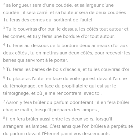
2
sa longueur sera d'une coudée, et sa largeur d'une
coudée ; il sera carré, et sa hauteur sera de deux coudées.
Tu feras des cornes qui sortiront de l'autel.
3
Tu le couvriras d'or pur, le dessus, les côtés tout autour et
les cornes, et tu y feras une bordure d'or tout autour.
4
Tu feras au-dessous de la bordure deux anneaux d'or aux
deux côtés ; tu en mettras aux deux côtés, pour recevoir les
barres qui serviront à le porter.
5
Tu feras les barres de bois d'acacia, et tu les couvriras d'or.
6
Tu placeras l'autel en face du voile qui est devant l'arche
du témoignage, en face du propitiatoire qui est sur le
témoignage, et où je me rencontrerai avec toi.
7
Aaron y fera brûler du parfum odoriférant ; il en fera brûler
chaque matin, lorsqu'il préparera les lampes ;
8
il en fera brûler aussi entre les deux soirs, lorsqu'il
arrangera les lampes. C'est ainsi que l'on brûlera à perpétuité
du parfum devant l'Éternel parmi vos descendants.