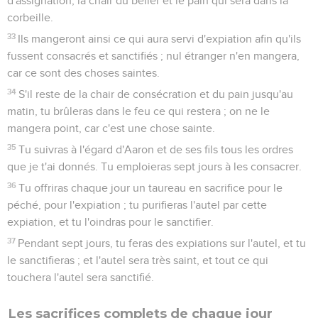
d'assignation, la chair du bélier et le pain qui sera dans la
corbeille.
33
Ils mangeront ainsi ce qui aura servi d'expiation afin qu'ils
fussent consacrés et sanctifiés ; nul étranger n'en mangera,
car ce sont des choses saintes.
34
S'il reste de la chair de consécration et du pain jusqu'au
matin, tu brûleras dans le feu ce qui restera ; on ne le
mangera point, car c'est une chose sainte.
35
Tu suivras à l'égard d'Aaron et de ses fils tous les ordres
que je t'ai donnés. Tu emploieras sept jours à les consacrer.
36
Tu offriras chaque jour un taureau en sacrifice pour le
péché, pour l'expiation ; tu purifieras l'autel par cette
expiation, et tu l'oindras pour le sanctifier.
37
Pendant sept jours, tu feras des expiations sur l'autel, et tu
le sanctifieras ; et l'autel sera très saint, et tout ce qui
touchera l'autel sera sanctifié.
Les sacrifices complets de chaque jour