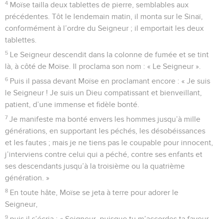
4
Moïse tailla deux tablettes de pierre, semblables aux
précédentes. Tôt le lendemain matin, il monta sur le Sinaï,
conformément à l’ordre du Seigneur ; il emportait les deux
tablettes.
5
Le Seigneur descendit dans la colonne de fumée et se tint
là, à côté de Moïse. Il proclama son nom : « Le Seigneur ».
6
Puis il passa devant Moïse en proclamant encore : « Je suis
le Seigneur ! Je suis un Dieu compatissant et bienveillant,
patient, d’une immense et fidèle bonté.
7
Je manifeste ma bonté envers les hommes jusqu’à mille
générations, en supportant les péchés, les désobéissances
et les fautes ; mais je ne tiens pas le coupable pour innocent,
j’interviens contre celui qui a péché, contre ses enfants et
ses descendants jusqu’à la troisième ou la quatrième
génération. »
8
En toute hâte, Moïse se jeta à terre pour adorer le
Seigneur,
9
puis il s’écria : « Seigneur, puisque tu m’accordes ta faveur,