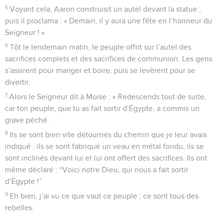
5
Voyant cela, Aaron construisit un autel devant la statue ;
puis il proclama : « Demain, il y aura une fête en l’honneur du
Seigneur ! »
6
Tôt le lendemain matin, le peuple offrit sur l’autel des
sacrifices complets et des sacrifices de communion. Les gens
s’assirent pour manger et boire, puis se levèrent pour se
divertir.
7
Alors le Seigneur dit à Moïse : « Redescends tout de suite,
car ton peuple, que tu as fait sortir d’Égypte, a commis un
grave péché.
8
Ils se sont bien vite détournés du chemin que je leur avais
indiqué : ils se sont fabriqué un veau en métal fondu, ils se
sont inclinés devant lui et lui ont offert des sacrifices. Ils ont
même déclaré : “Voici notre Dieu, qui nous a fait sortir
d’Égypte !”
9
Eh bien, j’ai vu ce que vaut ce peuple ; ce sont tous des
rebelles.