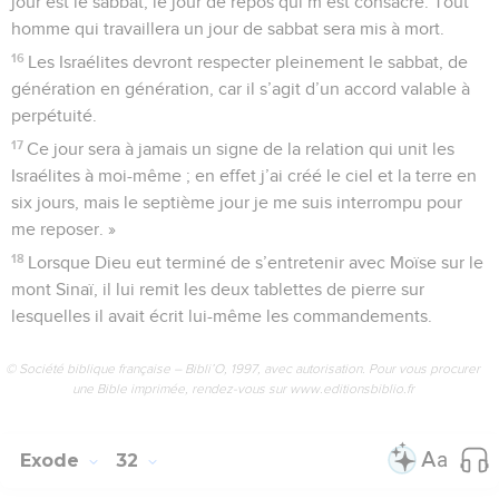
jour est le sabbat, le jour de repos qui m’est consacré. Tout
homme qui travaillera un jour de sabbat sera mis à mort.
16
Les Israélites devront respecter pleinement le sabbat, de
génération en génération, car il s’agit d’un accord valable à
perpétuité.
17
Ce jour sera à jamais un signe de la relation qui unit les
Israélites à moi-même ; en effet j’ai créé le ciel et la terre en
six jours, mais le septième jour je me suis interrompu pour
me reposer. »
18
Lorsque Dieu eut terminé de s’entretenir avec Moïse sur le
mont Sinaï, il lui remit les deux tablettes de pierre sur
lesquelles il avait écrit lui-même les commandements.
© Société biblique française – Bibli’O, 1997, avec autorisation. Pour vous procurer
une Bible imprimée, rendez-vous sur www.editionsbiblio.fr
Exode
32