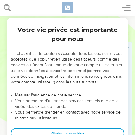
devez en respecter le caractère sacré.
33
Si quelqu’un prépare un mélange semblable et en met sur
Français Courant
le corps d’un laïc, il sera exclu de la communauté.” »
Votre vie privée est importante
Exode
30
La fabrication du parfum sacré
pour nous
34
Le Seigneur dit encore à Moïse : « Procure-toi des
En cliquant sur le bouton « Accepter tous les cookies », vous
substances odorantes : storax, onyx et galbanum. Ajoutes-y
acceptez que TopChrétien utilise des traceurs (comme des
une quantité égale d’encens pur.
cookies ou l'identifiant unique de votre compte utilisateur) et
traite vos données à caractère personnel (comme vos
35
Un parfumeur les mélangera avec du sel, pour en faire un
données de navigation et les informations renseignées dans
produit pur, réservé à mon service.
votre compte utilisateur) dans les buts suivants :
36
On en réduira une partie en poudre fine, qu’on utilisera
dans la tente de la rencontre, devant le coffre sacré, à
Mesurer l'audience de notre service
Vous permettre d'utiliser des services tiers tels que de la
l’endroit où je te donnerai rendez-vous. Vous respecterez le
vidéo, des cartes du monde…
caractère strictement réservé de ce produit.
Vous permettre d'entrer en contact avec notre service de
37
relation aux utilisateurs.
On ne fabriquera pas de parfum de même composition,
pour un usage profane. Vous le considérerez comme étant
réservé exclusivement à mon usage.
Choisir mes cookies