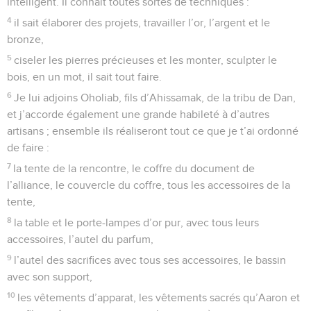
intelligent. Il connaît toutes sortes de techniques :
4
il sait élaborer des projets, travailler l’or, l’argent et le
bronze,
5
ciseler les pierres précieuses et les monter, sculpter le
bois, en un mot, il sait tout faire.
6
Je lui adjoins Oholiab, fils d’Ahissamak, de la tribu de Dan,
et j’accorde également une grande habileté à d’autres
artisans ; ensemble ils réaliseront tout ce que je t’ai ordonné
de faire :
7
la tente de la rencontre, le coffre du document de
l’alliance, le couvercle du coffre, tous les accessoires de la
tente,
8
la table et le porte-lampes d’or pur, avec tous leurs
accessoires, l’autel du parfum,
9
l’autel des sacrifices avec tous ses accessoires, le bassin
avec son support,
10
les vêtements d’apparat, les vêtements sacrés qu’Aaron et