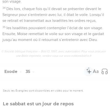
son visage.
34
Dès lors, chaque fois qu’il devait se présenter devant le
Seigneur pour s’entretenir avec lui, il ôtait le voile. Lorsqu’il
se retirait et transmettait aux Israélites les ordres reçus,
35
les Israélites pouvaient contempler l’éclat de son visage.
Ensuite, Moïse remettait le voile sur son visage et le gardait
jusqu’au moment où il retournait s’entretenir avec Dieu.
© Société biblique française – Bibli’O, 1997, avec autorisation. Pour vous procurer
une Bible imprimée, rendez-vous sur www.editionsbiblio.fr
Exode
35
Seuls les Évangiles sont disponibles en vidéo pour le moment.
Le sabbat est un jour de repos