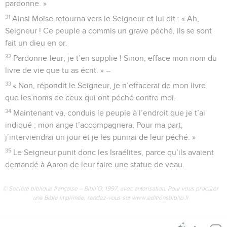
pardonne. »
31
Ainsi Moïse retourna vers le Seigneur et lui dit : « Ah,
Seigneur ! Ce peuple a commis un grave péché, ils se sont
fait un dieu en or.
32
Pardonne-leur, je t’en supplie ! Sinon, efface mon nom du
livre de vie que tu as écrit. » –
33
« Non, répondit le Seigneur, je n’effacerai de mon livre
que les noms de ceux qui ont péché contre moi.
34
Maintenant va, conduis le peuple à l’endroit que je t’ai
indiqué ; mon ange t’accompagnera. Pour ma part,
j’interviendrai un jour et je les punirai de leur péché. »
35
Le Seigneur punit donc les Israélites, parce qu’ils avaient
demandé à Aaron de leur faire une statue de veau.
© Société biblique française – Bibli’O, 1997, avec autorisation. Pour vous procurer
une Bible imprimée, rendez-vous sur www.editionsbiblio.fr