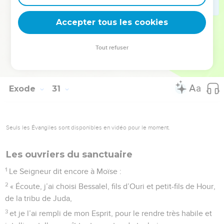
38
Si quelqu’un prépare un parfum semblable pour en
Accepter tous les cookies
respirer l’odeur, il sera exclu de la communauté. »
© Société biblique française – Bibli’O, 1997, avec autorisation. Pour vous procurer
Tout refuser
une Bible imprimée, rendez-vous sur www.editionsbiblio.fr
Exode
31
Seuls les Évangiles sont disponibles en vidéo pour le moment.
Les ouvriers du sanctuaire
1
Le Seigneur dit encore à Moïse :
2
« Écoute, j’ai choisi Bessalel, fils d’Ouri et petit-fils de Hour,
de la tribu de Juda,
3
et je l’ai rempli de mon Esprit, pour le rendre très habile et