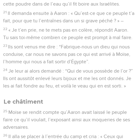
cette poudre dans de l’eau qu’il fit boire aux Israélites.
21
Il demanda ensuite à Aaron : « Qu’est-ce que ce peuple t’a
fait, pour que tu l’entraînes dans un si grave péché ? » –
22
« Je t’en prie, ne te mets pas en colère, répondit Aaron.
Tu sais toi-même combien ce peuple est prompt à mal faire.
23
Ils sont venus me dire : “Fabrique-nous un dieu qui nous
conduise, car nous ne savons pas ce qui est arrivé à Moïse,
l’homme qui nous a fait sortir d’Égypte”.
24
Je leur ai alors demandé : “Qui de vous possède de l’or ?”
Ils ont aussitôt enlevé leurs bijoux et me les ont donnés. Je
les ai fait fondre au feu, et voilà le veau qui en est sorti. »
Le châtiment
25
Moïse se rendit compte qu’Aaron avait laissé le peuple
faire ce qu’il voulait, l’exposant ainsi aux moqueries de ses
adversaires.
26
Il alla se placer à l’entrée du camp et cria : « Ceux qui