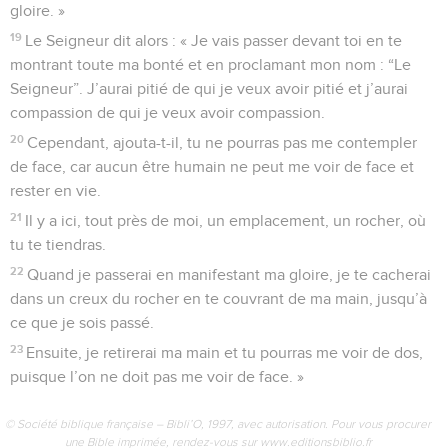
gloire. »
19
Le Seigneur dit alors : « Je vais passer devant toi en te
montrant toute ma bonté et en proclamant mon nom : “Le
Seigneur”. J’aurai pitié de qui je veux avoir pitié et j’aurai
compassion de qui je veux avoir compassion.
20
Cependant, ajouta-t-il, tu ne pourras pas me contempler
de face, car aucun être humain ne peut me voir de face et
rester en vie.
21
Il y a ici, tout près de moi, un emplacement, un rocher, où
tu te tiendras.
22
Quand je passerai en manifestant ma gloire, je te cacherai
dans un creux du rocher en te couvrant de ma main, jusqu’à
ce que je sois passé.
23
Ensuite, je retirerai ma main et tu pourras me voir de dos,
puisque l’on ne doit pas me voir de face. »
© Société biblique française – Bibli’O, 1997, avec autorisation. Pour vous procurer
une Bible imprimée, rendez-vous sur www.editionsbiblio.fr