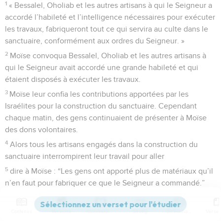
1
« Bessalel, Oholiab et les autres artisans à qui le Seigneur a
accordé l’habileté et l’intelligence nécessaires pour exécuter
les travaux, fabriqueront tout ce qui servira au culte dans le
sanctuaire, conformément aux ordres du Seigneur. »
2
Moïse convoqua Bessalel, Oholiab et les autres artisans à
qui le Seigneur avait accordé une grande habileté et qui
étaient disposés à exécuter les travaux.
3
Moïse leur confia les contributions apportées par les
Israélites pour la construction du sanctuaire. Cependant
chaque matin, des gens continuaient de présenter à Moïse
des dons volontaires.
4
Alors tous les artisans engagés dans la construction du
sanctuaire interrompirent leur travail pour aller
5
dire à Moïse : “Les gens ont apporté plus de matériaux qu’il
n’en faut pour fabriquer ce que le Seigneur a commandé.”
6
Aussitôt Moïse donna l’ordre de proclamer à travers tout le
camp : “Que plus personne, ni homme ni femme, ne prépare
Contenus
Versions
Commentaires
Strong
Dictionnaire