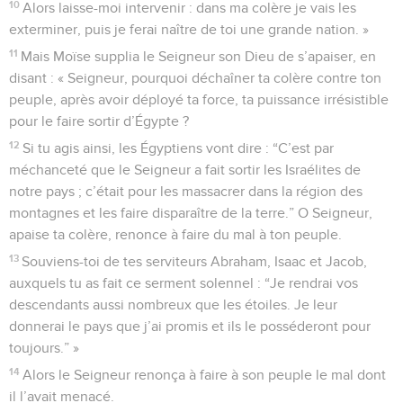
10
Alors laisse-moi intervenir : dans ma colère je vais les
exterminer, puis je ferai naître de toi une grande nation. »
11
Mais Moïse supplia le Seigneur son Dieu de s’apaiser, en
disant : « Seigneur, pourquoi déchaîner ta colère contre ton
peuple, après avoir déployé ta force, ta puissance irrésistible
pour le faire sortir d’Égypte ?
12
Si tu agis ainsi, les Égyptiens vont dire : “C’est par
méchanceté que le Seigneur a fait sortir les Israélites de
notre pays ; c’était pour les massacrer dans la région des
montagnes et les faire disparaître de la terre.” O Seigneur,
apaise ta colère, renonce à faire du mal à ton peuple.
13
Souviens-toi de tes serviteurs Abraham, Isaac et Jacob,
auxquels tu as fait ce serment solennel : “Je rendrai vos
descendants aussi nombreux que les étoiles. Je leur
donnerai le pays que j’ai promis et ils le posséderont pour
toujours.” »
14
Alors le Seigneur renonça à faire à son peuple le mal dont
il l’avait menacé.