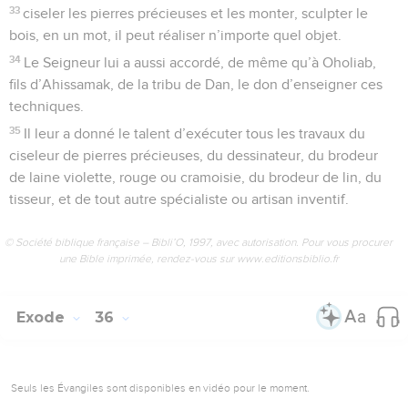
33
ciseler les pierres précieuses et les monter, sculpter le
bois, en un mot, il peut réaliser n’importe quel objet.
34
Le Seigneur lui a aussi accordé, de même qu’à Oholiab,
fils d’Ahissamak, de la tribu de Dan, le don d’enseigner ces
techniques.
35
Il leur a donné le talent d’exécuter tous les travaux du
ciseleur de pierres précieuses, du dessinateur, du brodeur
de laine violette, rouge ou cramoisie, du brodeur de lin, du
tisseur, et de tout autre spécialiste ou artisan inventif.
© Société biblique française – Bibli’O, 1997, avec autorisation. Pour vous procurer
une Bible imprimée, rendez-vous sur www.editionsbiblio.fr
Exode
36
Seuls les Évangiles sont disponibles en vidéo pour le moment.