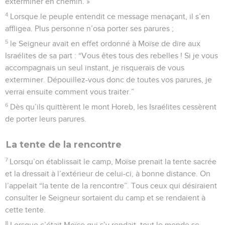
exterminer en chemin. »
4
Lorsque le peuple entendit ce message menaçant, il s’en
affligea. Plus personne n’osa porter ses parures ;
5
le Seigneur avait en effet ordonné à Moïse de dire aux
Israélites de sa part : “Vous êtes tous des rebelles ! Si je vous
accompagnais un seul instant, je risquerais de vous
exterminer. Dépouillez-vous donc de toutes vos parures, je
verrai ensuite comment vous traiter.”
6
Dès qu’ils quittèrent le mont Horeb, les Israélites cessèrent
de porter leurs parures.
La tente de la rencontre
7
Lorsqu’on établissait le camp, Moïse prenait la tente sacrée
et la dressait à l’extérieur de celui-ci, à bonne distance. On
l’appelait “la tente de la rencontre”. Tous ceux qui désiraient
consulter le Seigneur sortaient du camp et se rendaient à
cette tente.
8
Lorsque c’était Moïse qui s’y rendait, tout le monde se