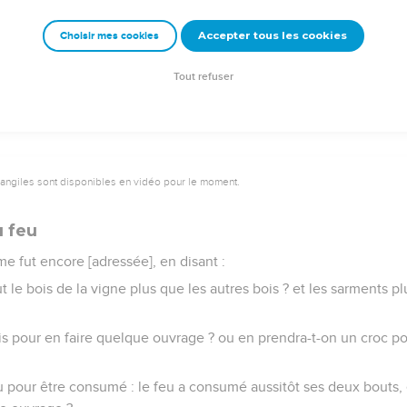
nnent vers vous, et vous verrez leur train [de vie], et leurs actions, 
enir contre Jérusalem, et de tout ce que j'aurai fait venir sur elle.
Accepter tous les cookies
Choisir mes cookies
 satisfaits, lorsque vous aurez vu leur train [de vie], et leurs acti
cuté sans cause tout ce que j'aurai fait en elle, dit le Seigneur l'E
Tout refuser
vangiles sont disponibles en vidéo pour le moment.
u feu
me fut encore [adressée], en disant :
 le bois de la vigne plus que les autres bois ? et les sarments p
is pour en faire quelque ouvrage ? ou en prendra-t-on un croc p
u pour être consumé : le feu a consumé aussitôt ses deux bouts, e