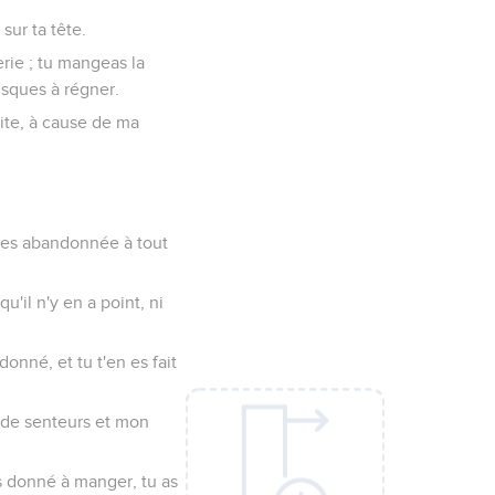
sur ta tête.
erie ; tu mangeas la
jusques à régner.
aite, à cause de ma
 t'es abandonnée à tout
u'il n'y en a point, ni
onné, et tu t'en es fait
e de senteurs et mon
ais donné à manger, tu as