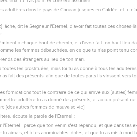
vec eux, tu n'as point encore été assouvie.
tes adultères dans le pays de Canaan jusques en Caldée, et tu n'
] lâche, dit le Seigneur l'Eternel, d'avoir fait toutes ces choses-là
e.
 éminent à chaque bout de chemin, et d'avoir fait ton haut lieu da
t comme les femmes débauchées, en ce que tu n'as point tenu com
rends des étrangers au lieu de ton mari.
 toutes les prostituées, mais toi tu as donné à tous tes adultères
eur as fait des présents, afin que de toutes parts ils vinssent vers 
s tes fornications tout le contraire de ce qui arrive aux [autres] 
mettre adultère tu as donné des présents, et aucun présent ne t
ire [des autres femmes de mauvaise vie].
tère, écoute la parole de l'Eternel :
r l'Eternel : parce que ton venin s'est répandu, et que dans tes ex
u aimais, et à tes abominables idoles, et que tu as mis à mort te