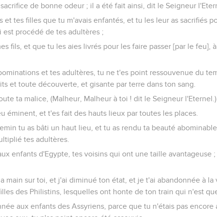
acrifice de bonne odeur ; il a été fait ainsi, dit le Seigneur l'Eter
ils et tes filles que tu m'avais enfantés, et tu les leur as sacrifiés
 est procédé de tes adultères ;
 fils, et que tu les aies livrés pour les faire passer [par le feu],
bominations et tes adultères, tu ne t'es point ressouvenue du te
its et toute découverte, et gisante par terre dans ton sang.
toute ta malice, (Malheur, Malheur à toi ! dit le Seigneur l'Eternel.)
eu éminent, et t'es fait des hauts lieux par toutes les places.
in tu as bâti un haut lieu, et tu as rendu ta beauté abominable, 
ltiplié tes adultères.
x enfants d'Egypte, tes voisins qui ont une taille avantageuse ; e
ma main sur toi, et j'ai diminué ton état, et je t'ai abandonnée à la
 filles des Philistins, lesquelles ont honte de ton train qui n'est 
nnée aux enfants des Assyriens, parce que tu n'étais pas encore 