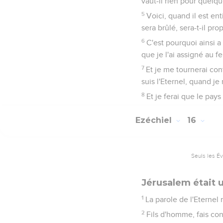
vaut-il rien pour quelq
5
Voici, quand il est en
sera brûlé, sera-t-il p
6
C'est pourquoi ainsi a 
que je l'ai assigné au f
7
Et je me tournerai con
suis l'Eternel, quand je
8
Et je ferai que le pays
Ezéchiel
16
Seuls les É
Jérusalem était
1
La parole de l'Eternel 
2
Fils d'homme, fais co