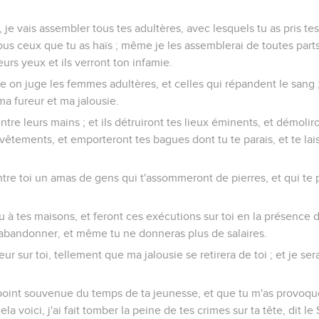
 je vais assembler tous tes adultères, avec lesquels tu as pris tes
us ceux que tu as haïs ; même je les assemblerai de toutes parts 
eurs yeux et ils verront ton infamie.
e on juge les femmes adultères, et celles qui répandent le sang ; 
ma fureur et ma jalousie.
 entre leurs mains ; et ils détruiront tes lieux éminents, et démoliro
vêtements, et emporteront tes bagues dont tu te parais, et te lai
tre toi un amas de gens qui t'assommeront de pierres, et qui te 
feu à tes maisons, et feront ces exécutions sur toi en la présence
t'abandonner, et même tu ne donneras plus de salaires.
reur sur toi, tellement que ma jalousie se retirera de toi ; et je se
 point souvenue du temps de ta jeunesse, et que tu m'as provoqu
la voici, j'ai fait tomber la peine de tes crimes sur ta tête, dit le 