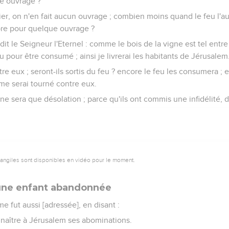
ue ouvrage ?
tier, on n'en fait aucun ouvrage ; combien moins quand le feu l'a
ropre pour quelque ouvrage ?
dit le Seigneur l'Eternel : comme le bois de la vigne est tel entre
eu pour être consumé ; ainsi je livrerai les habitants de Jérusalem
tre eux ; seront-ils sortis du feu ? encore le feu les consumera ; 
 me serai tourné contre eux.
 ne sera que désolation ; parce qu'ils ont commis une infidélité, di
vangiles sont disponibles en vidéo pour le moment.
 une enfant abandonnée
me fut aussi [adressée], en disant :
nnaître à Jérusalem ses abominations.