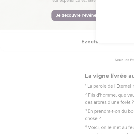
et filles ; voici, ils vie
du mal que j'aurai fait v
23
Vous en serez, dis-je,
que je n'aurai point exé
Ezéchiel
15
Seuls les É
La vigne livrée a
1
La parole de l'Eternel 
2
Fils d'homme, que vaut
des arbres d'une forêt ?
3
En prendra-t-on du bo
chose ?
4
Voici, on le met au fe