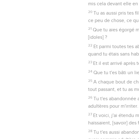
mis cela devant elle en s
20
Tu as aussi pris tes f
ce peu de chose, ce qui
21
Que tu aies égorgé mes
[idoles] ?
22
Et parmi toutes tes a
quand tu étais sans hab
23
Et il est arrivé après 
24
Que tu t'es bâti un li
25
A chaque bout de chem
tout passant, et tu as mu
26
Tu t'es abandonnée au
adultères pour m'irriter.
27
Et voici, j'ai étendu 
haïssaient, [savoir] des
28
Tu t'es aussi abando