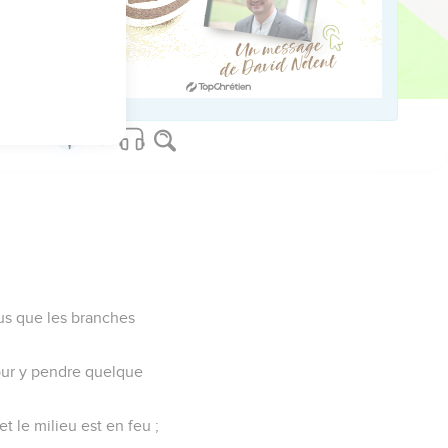
et vous serez satisfaits
ons ; et vous connaîtrez
ternel.
lus que les branches
our y pendre quelque
t le milieu est en feu ;