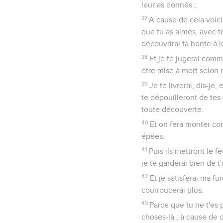
leur as donnés ;
37
A cause de cela voici,
que tu as aimés, avec to
découvrirai ta honte à l
38
Et je te jugerai comm
être mise à mort selon 
39
Je te livrerai, dis-je,
te dépouilleront de tes 
toute découverte.
40
Et on fera monter con
épées.
41
Puis ils mettront le 
je te garderai bien de 
42
Et je satisferai ma fu
courroucerai plus.
43
Parce que tu ne t'es
choses-là ; à cause de ce