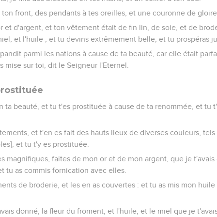
ton front, des pendants à tes oreilles, et une couronne de gloire 
 et d'argent, et ton vêtement était de fin lin, de soie, et de brod
miel, et l'huile ; et tu devins extrêmement belle, et tu prospéras 
andit parmi les nations à cause de ta beauté, car elle était parf
 mise sur toi, dit le Seigneur l'Eternel.
prostituée
en ta beauté, et tu t'es prostituée à cause de ta renommée, et tu
êtements, et t'en es fait des hauts lieux de diverses couleurs, tels q
es], et tu t'y es prostituée.
es magnifiques, faites de mon or et de mon argent, que je t'avais d
t tu as commis fornication avec elles.
ements de broderie, et les en as couvertes : et tu as mis mon huil
vais donné, la fleur du froment, et l'huile, et le miel que je t'av