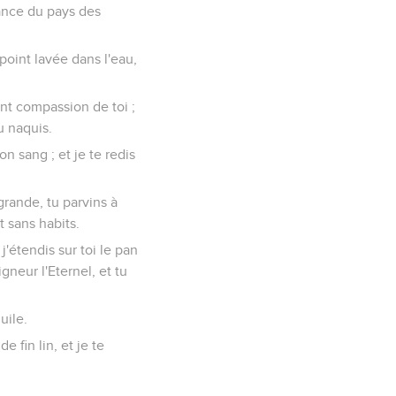
ssance du pays des
point lavée dans l'eau,
yant compassion de toi ;
u naquis.
on sang ; et je te redis
 grande, tu parvins à
t sans habits.
 j'étendis sur toi le pan
igneur l'Eternel, et tu
uile.
e fin lin, et je te