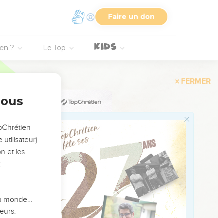
que ce [ne] soit [que]
Faire un don
 ne délivreront ni fils ni
ien ?
Le Top
u'elle en retranche les
ernel, qu'ils ne
nous
ues à faire ruisseler le
opChrétien
utilisateur)
e délivreront ni fils ni
n et les
:
ies mortelles, l'épée,
r les hommes et les
 du monde…
va faire sortir, et fils
eurs.