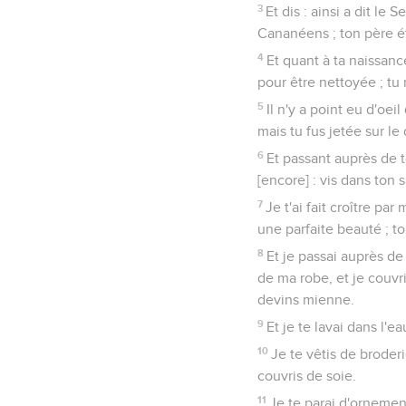
3
Et dis : ainsi a dit le
Cananéens ; ton père é
4
Et quant à ta naissanc
pour être nettoyée ; tu 
5
Il n'y a point eu d'oei
mais tu fus jetée sur le
6
Et passant auprès de to
[encore] : vis dans ton 
7
Je t'ai fait croître pa
une parfaite beauté ; t
8
Et je passai auprès de t
de ma robe, et je couvris 
devins mienne.
9
Et je te lavai dans l'ea
10
Je te vêtis de broderi
couvris de soie.
11
Je te parai d'ornement