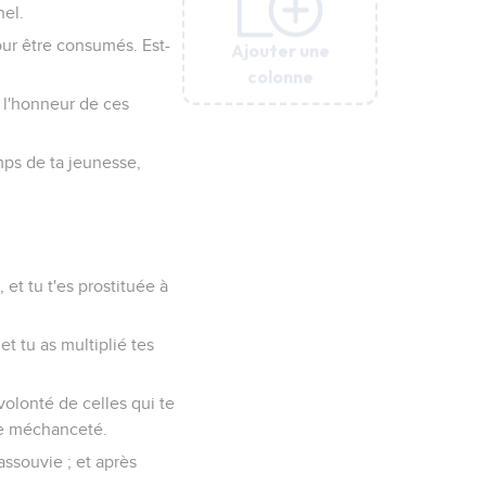
nel.
 pour être consumés. Est-
Ajouter une
Ajouter une
Ajouter une
Ajouter une
Ajouter une
colonne
colonne
colonne
colonne
colonne
 à l'honneur de ces
mps de ta jeunesse,
et tu t'es prostituée à
t tu as multiplié tes
 volonté de celles qui te
que méchanceté.
assouvie ; et après