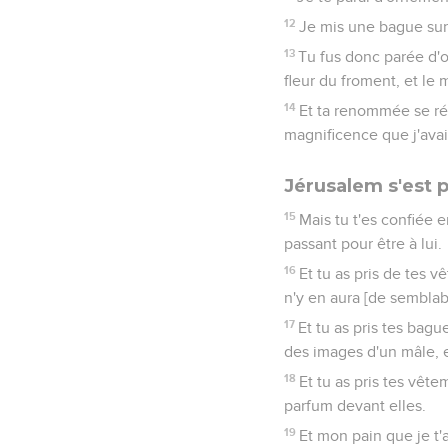
12
Je mis une bague sur 
13
Tu fus donc parée d'or
fleur du froment, et le 
14
Et ta renommée se rép
magnificence que j'avais
Jérusalem s'est 
15
Mais tu t'es confiée 
passant pour être à lui.
16
Et tu as pris de tes v
n'y en aura [de semblabl
17
Et tu as pris tes bagu
des images d'un mâle, e
18
Et tu as pris tes vêt
parfum devant elles.
19
Et mon pain que je t'a