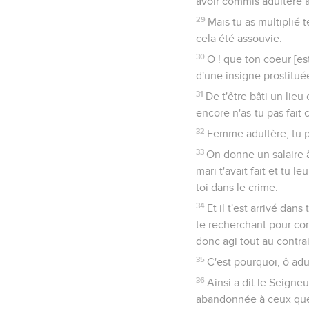
avoir commis adultère a
29
Mais tu as multiplié 
cela été assouvie.
30
O ! que ton coeur [est
d'une insigne prostitué
31
De t'être bâti un lieu
encore n'as-tu pas fai
32
Femme adultère, tu p
33
On donne un salaire à
mari t'avait fait et tu l
toi dans le crime.
34
Et il t'est arrivé dan
te recherchant pour com
donc agi tout au contra
35
C'est pourquoi, ô adul
36
Ainsi a dit le Seigneu
abandonnée à ceux que t