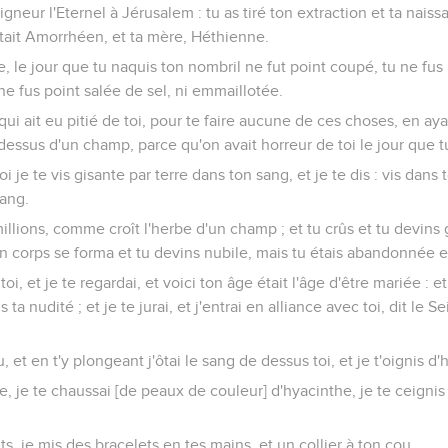
 Seigneur l'Eternel à Jérusalem : tu as tiré ton extraction et ta nai
tait Amorrhéen, et ta mère, Héthienne.
e, le jour que tu naquis ton nombril ne fut point coupé, tu ne fus 
ne fus point salée de sel, ni emmaillotée.
l qui ait eu pitié de toi, pour te faire aucune de ces choses, en a
 dessus d'un champ, parce qu'on avait horreur de toi le jour que t
i je te vis gisante par terre dans ton sang, et je te dis : vis dans t
sang.
r millions, comme croît l'herbe d'un champ ; et tu crûs et tu devins
on corps se forma et tu devins nubile, mais tu étais abandonnée e
oi, et je te regardai, et voici ton âge était l'âge d'être mariée : et
ta nudité ; et je te jurai, et j'entrai en alliance avec toi, dit le Se
u, et en t'y plongeant j'ôtai le sang de dessus toi, et je t'oignis d'h
e, je te chaussai [de peaux de couleur] d'hyacinthe, je te ceignis d
s, je mis des bracelets en tes mains, et un collier à ton cou.