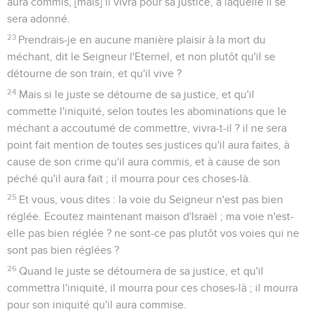
aura commis, [mais] il vivra pour sa justice, à laquelle il se
sera adonné.
23
Prendrais-je en aucune manière plaisir à la mort du
méchant, dit le Seigneur l'Eternel, et non plutôt qu'il se
détourne de son train, et qu'il vive ?
24
Mais si le juste se détourne de sa justice, et qu'il
commette l'iniquité, selon toutes les abominations que le
méchant a accoutumé de commettre, vivra-t-il ? il ne sera
point fait mention de toutes ses justices qu'il aura faites, à
cause de son crime qu'il aura commis, et à cause de son
péché qu'il aura fait ; il mourra pour ces choses-là.
25
Et vous, vous dites : la voie du Seigneur n'est pas bien
réglée. Ecoutez maintenant maison d'Israël ; ma voie n'est-
elle pas bien réglée ? ne sont-ce pas plutôt vos voies qui ne
sont pas bien réglées ?
26
Quand le juste se détournera de sa justice, et qu'il
commettra l'iniquité, il mourra pour ces choses-là ; il mourra
pour son iniquité qu'il aura commise.