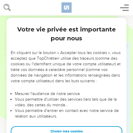
jour de tes fiertés.
57
Avant que ta méchanceté fût découverte ; comme elle le
Martin
fut au temps de l'opprobre des filles de Syrie, et de toutes
celles d'alentour, [savoir] les filles des Philistins, qui te
Votre vie privée est importante
Ezéchiel
16
pillèrent de tous côtés.
pour nous
58
Tu portes sur toi ton énormité et tes abominations, dit
l'Eternel.
En cliquant sur le bouton « Accepter tous les cookies », vous
acceptez que TopChrétien utilise des traceurs (comme des
59
Car ainsi a dit le Seigneur l'Eternel : je te ferai comme tu
cookies ou l'identifiant unique de votre compte utilisateur) et
as fait, quand tu as méprisé l'exécration du serment, en
traite vos données à caractère personnel (comme vos
violant l'alliance.
données de navigation et les informations renseignées dans
votre compte utilisateur) dans les buts suivants :
60
Mais pourtant je me souviendrai de l'alliance que j'ai
traitée avec toi dans les jours de ta jeunesse, et j'établirai
Mesurer l'audience de notre service
avec toi une alliance éternelle.
Vous permettre d'utiliser des services tiers tels que de la
61
vidéo, des cartes du monde…
Et tu te souviendras de tes voies, et en seras confuse,
Vous permettre d'entrer en contact avec notre service de
lorsque tu recevras tes soeurs, tant tes plus grandes, que tes
relation aux utilisateurs.
plus petites, et je te les donnerai pour filles ; mais non pas
selon ton alliance.
Choisir mes cookies