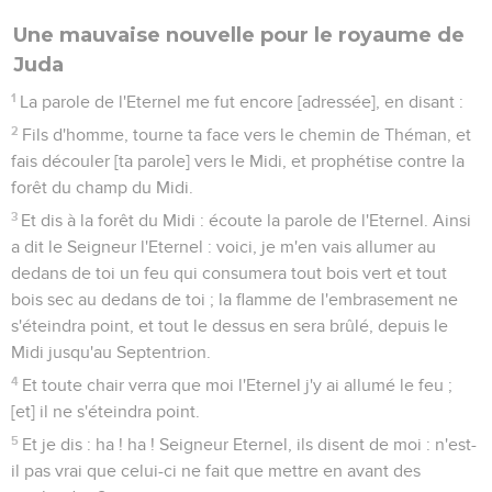
Une mauvaise nouvelle pour le royaume de
Juda
1
La parole de l'Eternel me fut encore [adressée], en disant :
2
Fils d'homme, tourne ta face vers le chemin de Théman, et
fais découler [ta parole] vers le Midi, et prophétise contre la
forêt du champ du Midi.
3
Et dis à la forêt du Midi : écoute la parole de l'Eternel. Ainsi
a dit le Seigneur l'Eternel : voici, je m'en vais allumer au
dedans de toi un feu qui consumera tout bois vert et tout
bois sec au dedans de toi ; la flamme de l'embrasement ne
s'éteindra point, et tout le dessus en sera brûlé, depuis le
Midi jusqu'au Septentrion.
4
Et toute chair verra que moi l'Eternel j'y ai allumé le feu ;
[et] il ne s'éteindra point.
5
Et je dis : ha ! ha ! Seigneur Eternel, ils disent de moi : n'est-
il pas vrai que celui-ci ne fait que mettre en avant des