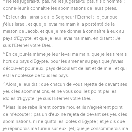
Ne les jugeras-tu pas, ne les jugeras-tu pas, fils d'homme ?
donne-leur à connaître les abominations de leurs pères.
5
Et leur dis : ainsi a dit le Seigneur l'Eternel : le jour que
j'élus Israël, et que je levai ma main à la postérité de la
maison de Jacob, et que je me donnai à connaître à eux au
pays d'Egypte, et que je leur levai ma main, en disant : Je
suis l'Eternel votre Dieu.
6
En ce jour-là même je leur levai ma main, que je les tirerais
hors du pays d'Egypte, pour les amener au pays que j'avais
découvert pour eux, pays découlant de lait et de miel, et qui
est la noblesse de tous les pays.
7
Alors je leur dis : que chacun de vous rejette de devant ses
yeux les abominations, et ne vous souillez point par les
idoles d'Egypte ; je suis l'Eternel votre Dieu.
8
Mais ils se rebellèrent contre moi, et ils n'agréèrent point
de m'écouter ; pas un d'eux ne rejeta de devant ses yeux les
abominations, ni ne quitta les idoles d'Egypte ; et je dis que
je répandrais ma fureur sur eux, [et] que je consommerais ma