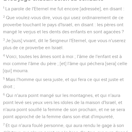
1
La parole de l'Eternel me fut encore [adressée], en disant :
2
Que voulez-vous dire, vous qui usez ordinairement de ce
proverbe touchant le pays d'Israël, en disant : les pères ont
mangé le verjus et les dents des enfants en sont agacées ?
3
Je [suis] vivant, dit le Seigneur l'Eternel, que vous n'userez
plus de ce proverbe en Israël.
4
Voici, toutes les âmes sont à moi ; l'âme de l'enfant est à
moi comme l'âme du père ; [et] l'âme qui péchera [sera] celle
[qui] mourra.
5
Mais l'homme qui sera juste, et qui fera ce qui est juste et
droit ;
6
Qui n'aura point mangé sur les montagnes, et qui n'aura
point levé ses yeux vers les idoles de la maison d'Israël, et
n'aura point souillé la femme de son prochain, et ne se sera
point approché de la femme dans son état d'impureté,
7
Et qui n'aura foulé personne, qui aura rendu le gage à son