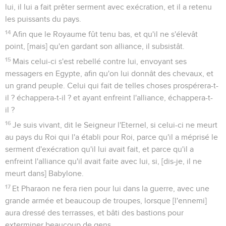
lui, il lui a fait prêter serment avec exécration, et il a retenu
les puissants du pays.
14
Afin que le Royaume fût tenu bas, et qu'il ne s'élevât
point, [mais] qu'en gardant son alliance, il subsistât.
15
Mais celui-ci s'est rebellé contre lui, envoyant ses
messagers en Egypte, afin qu'on lui donnât des chevaux, et
un grand peuple. Celui qui fait de telles choses prospérera-t-
il ? échappera-t-il ? et ayant enfreint l'alliance, échappera-t-
il ?
16
Je suis vivant, dit le Seigneur l'Eternel, si celui-ci ne meurt
au pays du Roi qui l'a établi pour Roi, parce qu'il a méprisé le
serment d'exécration qu'il lui avait fait, et parce qu'il a
enfreint l'alliance qu'il avait faite avec lui, si, [dis-je, il ne
meurt dans] Babylone.
17
Et Pharaon ne fera rien pour lui dans la guerre, avec une
grande armée et beaucoup de troupes, lorsque [l'ennemi]
aura dressé des terrasses, et bâti des bastions pour
exterminer beaucoup de gens.