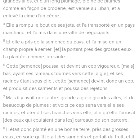
grandes ailes, et d'un long plumage, pleine de plumes
comme en façon de broderie, est venue au Liban, et a
enlevé la cime d'un cèdre ;
4
Elle a rompu le bout de ses jets, et l'a transporté en un pays
marchand, et l'a mis dans une ville de négociants.
5
Et elle a pris de la semence du pays, et l'a mise en un
champ propre à semer, [et] la portant près des grosses eaux,
l'a plantée [comme] un saule.
6
Cette [semence] poussa, et devint un cep vigoureux, [mais]
bas, ayant ses rameaux tournés vers cette [aigle], et ses
racines étant sous elle ; cette [semence] devint donc un cep,
et produisit des sarments et poussa des rejetons.
7
Mais il y avait une [autre] grande aigle à grandes ailes, et de
beaucoup de plumes ; et voici ce cep serra vers elle ses
racines, et étendit ses branches vers elle, afin qu'elle l'arrosât
[des eaux qui coulaient dans les] carreaux de son parterre.
8
Il était donc planté en une bonne terre, près des grosses
eaux, en sorte qu'il jetait des sarments et portait du fruit, et il