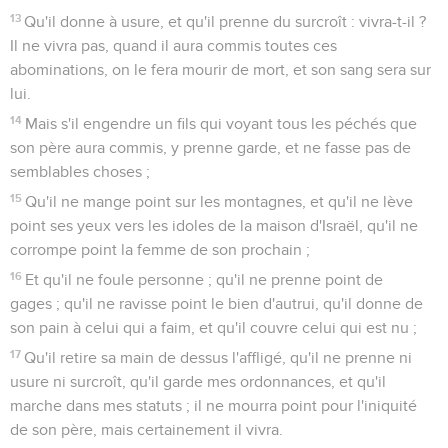
13
Qu'il donne à usure, et qu'il prenne du surcroît : vivra-t-il ?
Il ne vivra pas, quand il aura commis toutes ces
abominations, on le fera mourir de mort, et son sang sera sur
lui.
14
Mais s'il engendre un fils qui voyant tous les péchés que
son père aura commis, y prenne garde, et ne fasse pas de
semblables choses ;
15
Qu'il ne mange point sur les montagnes, et qu'il ne lève
point ses yeux vers les idoles de la maison d'Israël, qu'il ne
corrompe point la femme de son prochain ;
16
Et qu'il ne foule personne ; qu'il ne prenne point de
gages ; qu'il ne ravisse point le bien d'autrui, qu'il donne de
son pain à celui qui a faim, et qu'il couvre celui qui est nu ;
17
Qu'il retire sa main de dessus l'affligé, qu'il ne prenne ni
usure ni surcroît, qu'il garde mes ordonnances, et qu'il
marche dans mes statuts ; il ne mourra point pour l'iniquité
de son père, mais certainement il vivra.