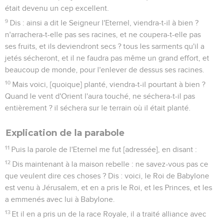
était devenu un cep excellent.
9
Dis : ainsi a dit le Seigneur l'Eternel, viendra-t-il à bien ?
n'arrachera-t-elle pas ses racines, et ne coupera-t-elle pas
ses fruits, et ils deviendront secs ? tous les sarments qu'il a
jetés sécheront, et il ne faudra pas même un grand effort, et
beaucoup de monde, pour l'enlever de dessus ses racines.
10
Mais voici, [quoique] planté, viendra-t-il pourtant à bien ?
Quand le vent d'Orient l'aura touché, ne séchera-t-il pas
entièrement ? il séchera sur le terrain où il était planté.
Explication de la parabole
11
Puis la parole de l'Eternel me fut [adressée], en disant :
12
Dis maintenant à la maison rebelle : ne savez-vous pas ce
que veulent dire ces choses ? Dis : voici, le Roi de Babylone
est venu à Jérusalem, et en a pris le Roi, et les Princes, et les
a emmenés avec lui à Babylone.
13
Et il en a pris un de la race Royale, il a traité alliance avec