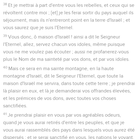
38
Et je mettrai à part d'entre vous les rebelles, et ceux qui se
révoltent contre moi ; [et] je les ferai sortir du pays auquel ils
séjournent, mais ils n'entreront point en la terre d'Israël ; et
vous saurez que je suis l'Eternel.
39
Vous donc, ô maison d'Israël ! ainsi a dit le Seigneur
l'Eternel, allez, servez chacun vos idoles, même puisque
vous ne me voulez pas écouter ; aussi ne profanerez-vous
plus le Nom de ma sainteté par vos dons, et par vos idoles.
40
Mais ce sera en ma sainte montagne, en la haute
montagne d'Israël, dit le Seigneur l'Eternel, que toute la
maison d'Israël me servira, dans toute cette terre ; je prendrai
là plaisir en eux, et là je demanderai vos offrandes élevées,
et les prémices de vos dons, avec toutes vos choses
sanctifiées.
41
Je prendrai plaisir en vous par vos agréables odeurs,
quand je vous aurai retirés d'entre les peuples, et que je
vous aurai rassemblés des pays dans lesquels vous aurez été
dispersés ; et je serai sanctifié en vous, les nations le voyant.