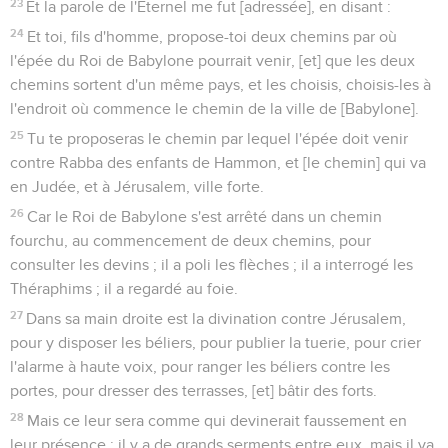
23
Et la parole de l'Eternel me fut [adressée], en disant :
24
Et toi, fils d'homme, propose-toi deux chemins par où
l'épée du Roi de Babylone pourrait venir, [et] que les deux
chemins sortent d'un même pays, et les choisis, choisis-les à
l'endroit où commence le chemin de la ville de [Babylone].
25
Tu te proposeras le chemin par lequel l'épée doit venir
contre Rabba des enfants de Hammon, et [le chemin] qui va
en Judée, et à Jérusalem, ville forte.
26
Car le Roi de Babylone s'est arrêté dans un chemin
fourchu, au commencement de deux chemins, pour
consulter les devins ; il a poli les flèches ; il a interrogé les
Théraphims ; il a regardé au foie.
27
Dans sa main droite est la divination contre Jérusalem,
pour y disposer les béliers, pour publier la tuerie, pour crier
l'alarme à haute voix, pour ranger les béliers contre les
portes, pour dresser des terrasses, [et] bâtir des forts.
28
Mais ce leur sera comme qui devinerait faussement en
leur présence ; il y a de grands serments entre eux, mais il va