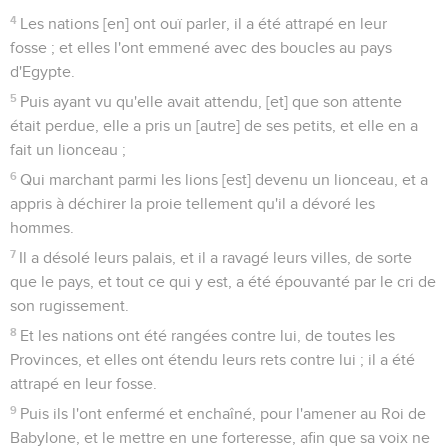
4
Les nations [en] ont ouï parler, il a été attrapé en leur
fosse ; et elles l'ont emmené avec des boucles au pays
d'Egypte.
5
Puis ayant vu qu'elle avait attendu, [et] que son attente
était perdue, elle a pris un [autre] de ses petits, et elle en a
fait un lionceau ;
6
Qui marchant parmi les lions [est] devenu un lionceau, et a
appris à déchirer la proie tellement qu'il a dévoré les
hommes.
7
Il a désolé leurs palais, et il a ravagé leurs villes, de sorte
que le pays, et tout ce qui y est, a été épouvanté par le cri de
son rugissement.
8
Et les nations ont été rangées contre lui, de toutes les
Provinces, et elles ont étendu leurs rets contre lui ; il a été
attrapé en leur fosse.
9
Puis ils l'ont enfermé et enchaîné, pour l'amener au Roi de
Babylone, et le mettre en une forteresse, afin que sa voix ne