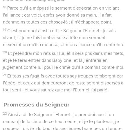
18
Parce qu'il a méprisé le serment d'exécration en violant
l'alliance ; car voici, après avoir donné sa main, il a fait
néanmoins toutes ces choses-là ; il n'échappera point.
19
C'est pourquoi ainsi a dit le Seigneur l'Eternel : je suis
vivant, si je ne fais tomber sur sa tête mon serment
d'exécration qu'il a méprisé, et mon alliance qu'il a enfreinte.
20
Et j'étendrai mon rets sur lui, et il sera pris dans mes filets,
et je le ferai entrer dans Babylone, et là j'entrerai en
jugement contre lui pour le crime qu'il a commis contre moi.
21
Et tous ses fugitifs avec toutes ses troupes tomberont par
l'épée, et ceux qui demeureront de reste seront dispersés à
tout vent ; et vous saurez que moi l'Eternel j'ai parlé.
Promesses du Seigneur
22
Ainsi a dit le Seigneur l'Eternel : je prendrai aussi [un
rameau] de la cime de ce haut cèdre, et je le planterai ; je
couperai, dis-je, du bout de ses jeunes branches un tendre