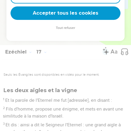
62
Car j'établirai mon alliance avec toi, et tu sauras que je
suis l'Eternel.
Accepter tous les cookies
63
Afin que tu te souviennes [de ta vie passée], que tu en
sois honteuse, et que tu n'ouvres plus la bouche, à cause de
Tout refuser
ta confusion, après que j'aurai été apaisé envers toi, pour
tout ce que tu auras fait, dit le Seigneur l'Eternel.
Ezéchiel
17
Seuls les Évangiles sont disponibles en vidéo pour le moment.
Les deux aigles et la vigne
1
Et la parole de l'Eternel me fut [adressée], en disant :
2
Fils d'homme, propose une énigme, et mets en avant une
similitude à la maison d'Israël.
3
Et dis : ainsi a dit le Seigneur l'Eternel : une grand aigle à