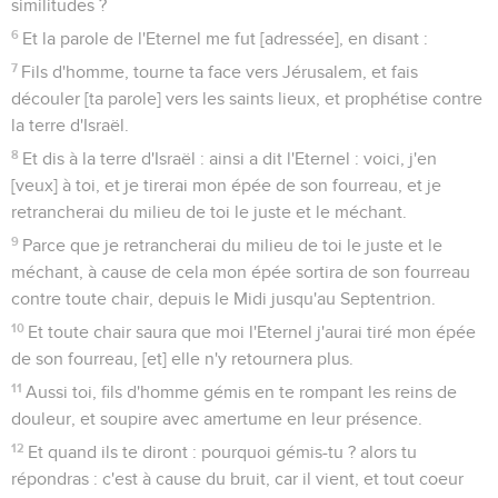
similitudes ?
6
Et la parole de l'Eternel me fut [adressée], en disant :
7
Fils d'homme, tourne ta face vers Jérusalem, et fais
découler [ta parole] vers les saints lieux, et prophétise contre
la terre d'Israël.
8
Et dis à la terre d'Israël : ainsi a dit l'Eternel : voici, j'en
[veux] à toi, et je tirerai mon épée de son fourreau, et je
retrancherai du milieu de toi le juste et le méchant.
9
Parce que je retrancherai du milieu de toi le juste et le
méchant, à cause de cela mon épée sortira de son fourreau
contre toute chair, depuis le Midi jusqu'au Septentrion.
10
Et toute chair saura que moi l'Eternel j'aurai tiré mon épée
de son fourreau, [et] elle n'y retournera plus.
11
Aussi toi, fils d'homme gémis en te rompant les reins de
douleur, et soupire avec amertume en leur présence.
12
Et quand ils te diront : pourquoi gémis-tu ? alors tu
répondras : c'est à cause du bruit, car il vient, et tout coeur