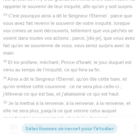
rappeler le souvenir de leur iniquité, afin qu'on y soit surpris.
29
C'est pourquoi ainsi a dit le Seigneur l'Eternel : parce que
vous avez fait revenir le souvenir de votre iniquité, lorsque
vos crimes se sont découverts, tellement que vos péchés se
voient dans toutes vos actions ; parce, [dis-je], que vous avez
fait qu'on se souvienne de vous, vous serez surpris avec la
main.
30
Et toi profane, méchant, Prince d'Israël, le jour duquel est
venu au temps de l'iniquité, ce qui fera sa fin.
31
Ainsi a dit le Seigneur l'Eternel, qu'on ôte cette tiare, et
qu'on enlève cette couronne : ce ne sera plus celle-ci ;
j'élèverai ce qui est bas, et j'abaisserai ce qui est haut.
32
Je la mettrai à la renverse, à la renverse, à la renverse, et
elle ne sera plus, jusqu'à ce que vienne celui auquel
appartient le gouvernement, et je le lui donnerai.
L'assaut contre les Ammonites
Contenus
Versions
Commentaires
Strong
Dictionnaire