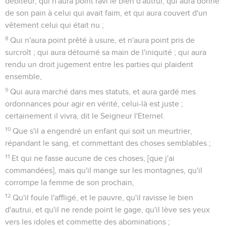
débiteur, qui n'aura point ravi le bien d'autrui, qui aura donné
de son pain à celui qui avait faim, et qui aura couvert d'un
vêtement celui qui était nu ;
8
Qui n'aura point prêté à usure, et n'aura point pris de
surcroît ; qui aura détourné sa main de l'iniquité ; qui aura
rendu un droit jugement entre les parties qui plaident
ensemble,
9
Qui aura marché dans mes statuts, et aura gardé mes
ordonnances pour agir en vérité, celui-là est juste ;
certainement il vivra, dit le Seigneur l'Eternel.
10
Que s'il a engendré un enfant qui soit un meurtrier,
répandant le sang, et commettant des choses semblables ;
11
Et qui ne fasse aucune de ces choses, [que j'ai
commandées], mais qu'il mange sur les montagnes, qu'il
corrompe la femme de son prochain,
12
Qu'il foule l'affligé, et le pauvre, qu'il ravisse le bien
d'autrui, et qu'il ne rende point le gage, qu'il lève ses yeux
vers les idoles et commette des abominations ;