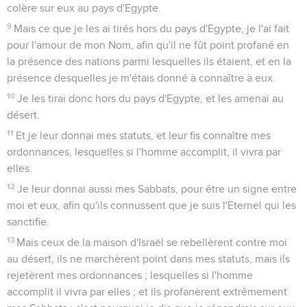
colère sur eux au pays d'Egypte.
9
Mais ce que je les ai tirés hors du pays d'Egypte, je l'ai fait
pour l'amour de mon Nom, afin qu'il ne fût point profané en
la présence des nations parmi lesquelles ils étaient, et en la
présence desquelles je m'étais donné à connaître à eux.
10
Je les tirai donc hors du pays d'Egypte, et les amenai au
désert.
11
Et je leur donnai mes statuts, et leur fis connaître mes
ordonnances, lesquelles si l'homme accomplit, il vivra par
elles.
12
Je leur donnai aussi mes Sabbats, pour être un signe entre
moi et eux, afin qu'ils connussent que je suis l'Eternel qui les
sanctifie.
13
Mais ceux de la maison d'Israël se rebellèrent contre moi
au désert, ils ne marchèrent point dans mes statuts, mais ils
rejetèrent mes ordonnances ; lesquelles si l'homme
accomplit il vivra par elles ; et ils profanèrent extrêmement