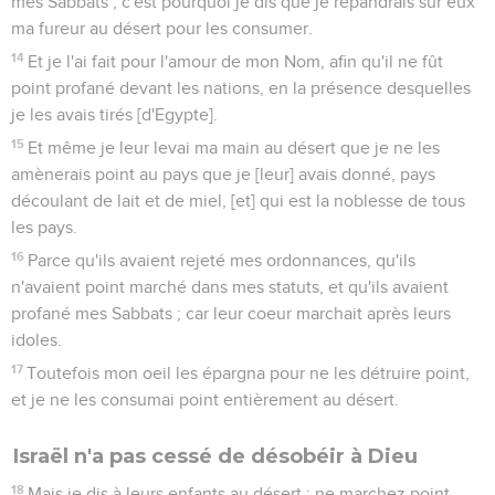
mes Sabbats ; c'est pourquoi je dis que je répandrais sur eux
ma fureur au désert pour les consumer.
14
Et je l'ai fait pour l'amour de mon Nom, afin qu'il ne fût
point profané devant les nations, en la présence desquelles
je les avais tirés [d'Egypte].
15
Et même je leur levai ma main au désert que je ne les
amènerais point au pays que je [leur] avais donné, pays
découlant de lait et de miel, [et] qui est la noblesse de tous
les pays.
16
Parce qu'ils avaient rejeté mes ordonnances, qu'ils
n'avaient point marché dans mes statuts, et qu'ils avaient
profané mes Sabbats ; car leur coeur marchait après leurs
idoles.
17
Toutefois mon oeil les épargna pour ne les détruire point,
et je ne les consumai point entièrement au désert.
Israël n'a pas cessé de désobéir à Dieu
18
Mais je dis à leurs enfants au désert : ne marchez point