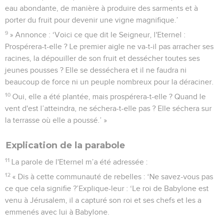
eau abondante, de manière à produire des sarments et à
porter du fruit pour devenir une vigne magnifique.’
9
» Annonce : ‘Voici ce que dit le Seigneur, l'Eternel :
Prospérera-t-elle ? Le premier aigle ne va-t-il pas arracher ses
racines, la dépouiller de son fruit et dessécher toutes ses
jeunes pousses ? Elle se desséchera et il ne faudra ni
beaucoup de force ni un peuple nombreux pour la déraciner.
10
Oui, elle a été plantée, mais prospérera-t-elle ? Quand le
vent d'est l’atteindra, ne séchera-t-elle pas ? Elle séchera sur
la terrasse où elle a poussé.’ »
Explication de la parabole
11
La parole de l'Eternel m’a été adressée :
12
« Dis à cette communauté de rebelles : ‘Ne savez-vous pas
ce que cela signifie ?’Explique-leur : ‘Le roi de Babylone est
venu à Jérusalem, il a capturé son roi et ses chefs et les a
emmenés avec lui à Babylone.