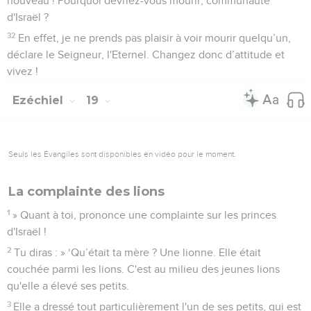
nouveau ! Pourquoi devriez-vous mourir, communauté
d'Israël ?
32
En effet, je ne prends pas plaisir à voir mourir quelqu’un,
déclare le Seigneur, l'Eternel. Changez donc d’attitude et
vivez !
Ezéchiel
19
Seuls les Évangiles sont disponibles en vidéo pour le moment.
La complainte des lions
1
» Quant à toi, prononce une complainte sur les princes
d'Israël !
2
Tu diras : » ‘Qu’était ta mère ? Une lionne. Elle était
couchée parmi les lions. C'est au milieu des jeunes lions
qu'elle a élevé ses petits.
3
Elle a dressé tout particulièrement l'un de ses petits, qui est