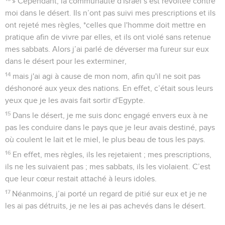
» Cependant, la communauté d'Israël s’est révoltée contre
moi dans le désert. Ils n’ont pas suivi mes prescriptions et ils
ont rejeté mes règles, *celles que l'homme doit mettre en
pratique afin de vivre par elles, et ils ont violé sans retenue
mes sabbats. Alors j’ai parlé de déverser ma fureur sur eux
dans le désert pour les exterminer,
14
mais j'ai agi à cause de mon nom, afin qu'il ne soit pas
déshonoré aux yeux des nations. En effet, c’était sous leurs
yeux que je les avais fait sortir d'Egypte.
15
Dans le désert, je me suis donc engagé envers eux à ne
pas les conduire dans le pays que je leur avais destiné, pays
où coulent le lait et le miel, le plus beau de tous les pays.
16
En effet, mes règles, ils les rejetaient ; mes prescriptions,
ils ne les suivaient pas ; mes sabbats, ils les violaient. C’est
que leur cœur restait attaché à leurs idoles.
17
Néanmoins, j’ai porté un regard de pitié sur eux et je ne
les ai pas détruits, je ne les ai pas achevés dans le désert.