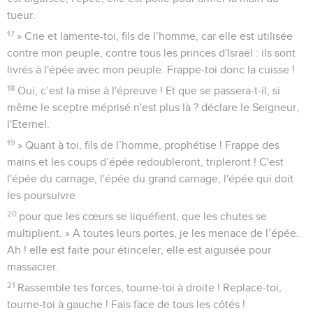
tueur.
17
» Crie et lamente-toi, fils de l’homme, car elle est utilisée
contre mon peuple, contre tous les princes d'Israël : ils sont
livrés à l'épée avec mon peuple. Frappe-toi donc la cuisse !
18
Oui, c’est la mise à l'épreuve ! Et que se passera-t-il, si
même le sceptre méprisé n'est plus là ? déclare le Seigneur,
l'Eternel.
19
» Quant à toi, fils de l’homme, prophétise ! Frappe des
mains et les coups d’épée redoubleront, tripleront ! C'est
l'épée du carnage, l'épée du grand carnage, l'épée qui doit
les poursuivre
20
pour que les cœurs se liquéfient, que les chutes se
multiplient. » A toutes leurs portes, je les menace de l’épée.
Ah ! elle est faite pour étinceler, elle est aiguisée pour
massacrer.
21
Rassemble tes forces, tourne-toi à droite ! Replace-toi,
tourne-toi à gauche ! Fais face de tous les côtés !