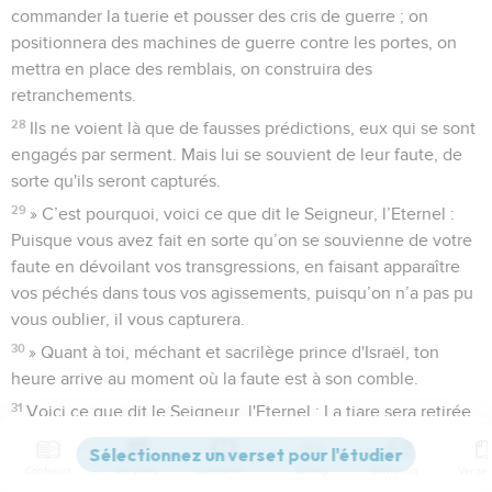
commander la tuerie et pousser des cris de guerre ; on
positionnera des machines de guerre contre les portes, on
mettra en place des remblais, on construira des
retranchements.
28
Ils ne voient là que de fausses prédictions, eux qui se sont
engagés par serment. Mais lui se souvient de leur faute, de
sorte qu'ils seront capturés.
29
» C’est pourquoi, voici ce que dit le Seigneur, l’Eternel :
Puisque vous avez fait en sorte qu’on se souvienne de votre
faute en dévoilant vos transgressions, en faisant apparaître
vos péchés dans tous vos agissements, puisqu’on n’a pas pu
vous oublier, il vous capturera.
30
» Quant à toi, méchant et sacrilège prince d'Israël, ton
heure arrive au moment où la faute est à son comble.
31
Voici ce que dit le Seigneur, l'Eternel : La tiare sera retirée,
le diadème sera enlevé. Tout va changer : ce qui est bas sera
élevé, et ce qui est haut sera abaissé.
Contenus
Versions
Commentaires
Strong
Dictionnaire