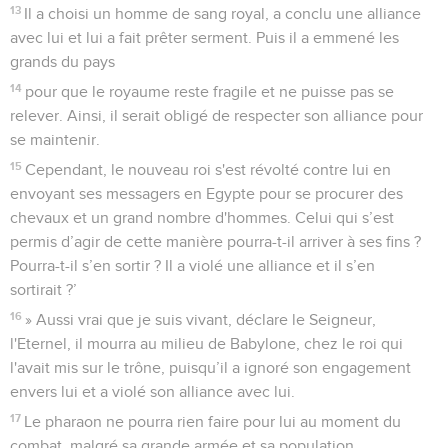
13
Il a choisi un homme de sang royal, a conclu une alliance
avec lui et lui a fait prêter serment. Puis il a emmené les
grands du pays
14
pour que le royaume reste fragile et ne puisse pas se
relever. Ainsi, il serait obligé de respecter son alliance pour
se maintenir.
15
Cependant, le nouveau roi s'est révolté contre lui en
envoyant ses messagers en Egypte pour se procurer des
chevaux et un grand nombre d'hommes. Celui qui s’est
permis d’agir de cette manière pourra-t-il arriver à ses fins ?
Pourra-t-il s’en sortir ? Il a violé une alliance et il s’en
sortirait ?’
16
» Aussi vrai que je suis vivant, déclare le Seigneur,
l'Eternel, il mourra au milieu de Babylone, chez le roi qui
l'avait mis sur le trône, puisqu’il a ignoré son engagement
envers lui et a violé son alliance avec lui.
17
Le pharaon ne pourra rien faire pour lui au moment du
combat, malgré sa grande armée et sa population