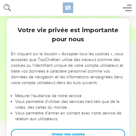
57
avant que ta méchanceté ne soit dévoilée. Comme elle,
c’est le moment de recevoir les insultes des filles de la Syrie
Segond 21
et des environs, des filles des Philistins, de celles qui tout
autour te méprisent.
Votre vie privée est importante
Ezéchiel
16
58
Tu dois supporter les conséquences de tes actes
pour nous
scandaleux et de tes pratiques abominables, déclare
l'Eternel.
En cliquant sur le bouton « Accepter tous les cookies », vous
acceptez que TopChrétien utilise des traceurs (comme des
59
» En effet, voici ce que dit le Seigneur, l'Eternel : J'agirai
cookies ou l'identifiant unique de votre compte utilisateur) et
envers toi comme tu as agi, toi qui as ignoré ton
traite vos données à caractère personnel (comme vos
engagement en violant l'alliance.
données de navigation et les informations renseignées dans
votre compte utilisateur) dans les buts suivants :
60
Quant à moi, je me souviendrai de mon alliance, conclue
avec toi à l’époque de ton enfance, et j'établirai pour toi une
Mesurer l'audience de notre service
alliance éternelle.
Vous permettre d'utiliser des services tiers tels que de la
61
vidéo, des cartes du monde…
Tu te souviendras de ta conduite et tu en éprouveras un
Vous permettre d'entrer en contact avec notre service de
sentiment d’humiliation quand tu recevras tes sœurs, les
relation aux utilisateurs.
grandes comme les petites. Je te les donnerai pour filles,
mais pas sur la base de ton alliance.
Choisir mes cookies