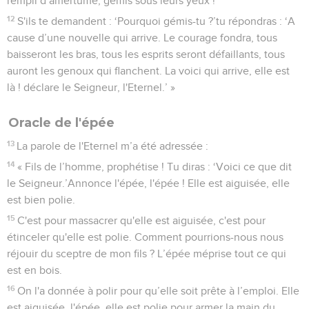
rempli d’amertume, gémis sous leurs yeux !
12
S'ils te demandent : ‘Pourquoi gémis-tu ?’tu répondras : ‘A
cause d’une nouvelle qui arrive. Le courage fondra, tous
baisseront les bras, tous les esprits seront défaillants, tous
auront les genoux qui flanchent. La voici qui arrive, elle est
là ! déclare le Seigneur, l'Eternel.’ »
Oracle de l'épée
13
La parole de l'Eternel m’a été adressée :
14
« Fils de l’homme, prophétise ! Tu diras : ‘Voici ce que dit
le Seigneur.’Annonce l'épée, l'épée ! Elle est aiguisée, elle
est bien polie.
15
C'est pour massacrer qu'elle est aiguisée, c'est pour
étinceler qu'elle est polie. Comment pourrions-nous nous
réjouir du sceptre de mon fils ? L’épée méprise tout ce qui
est en bois.
16
On l'a donnée à polir pour qu’elle soit prête à l’emploi. Elle
est aiguisée, l'épée, elle est polie pour armer la main du