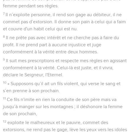
femme pendant ses règles.
7
Il n’exploite personne, il rend son gage au débiteur, il ne
commet pas d’extorsion. Il donne son pain à celui qui a faim
et couvre d'un habit celui qui est nu.
8
Il ne prête pas avec intérêt et ne cherche pas à faire du
profit. Il ne prend part à aucune injustice et juge
conformément à la vérité entre deux hommes.
9
Il suit mes prescriptions et respecte mes règles en agissant
conformément à la vérité. Celui-là est juste, et il vivra,
déclare le Seigneur, l'Eternel.
10
» Supposons qu’il ait un fils violent, qui verse le sang et
s’en prenne à son prochain.
11
Ce fils n'imite en rien la conduite de son père mais va
jusqu’à manger sur les montagnes ; il déshonore la femme
de son prochain,
12
exploite le malheureux et le pauvre, commet des
extorsions, ne rend pas le gage, lève les yeux vers les idoles