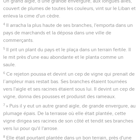
Un grand aigle, d’une grande envergure, aux longues ailes,
couvert de plumes de toutes les couleurs, vint sur le Liban et
enleva la cime d'un cèdre.
4
Il arracha la plus haute de ses branches, l'emporta dans un
pays de marchands et la déposa dans une ville de
commerçants.
5
Il prit un plant du pays et le plaça dans un terrain fertile. Il
le mit près d'une eau abondante et le planta comme un
saule.
6
Ce rejeton poussa et devint un cep de vigne qui prenait de
l’ampleur mais restait bas. Ses branches étaient tournées
vers l'aigle et ses racines étaient sous lui. Il devint un cep de
vigne, donna des pousses et produisit des rameaux.
7
» Puis il y eut un autre grand aigle, de grande envergure, au
plumage épais. De la terrasse où elle était plantée, cette
vigne dirigea ses racines de son côté et tendit ses branches
vers lui pour qu'il l'arrose.
8
Elle était pourtant plantée dans un bon terrain, près d'une