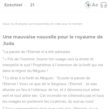
Ezéchiel
21
Seuls les Évangiles sont disponibles en vidéo pour le moment.
Une mauvaise nouvelle pour le royaume de
Juda
1
La parole de l'Eternel m’a été adressée :
2
« Fils de l’homme, tourne ton visage vers la droite et
interpelle le sud ! Prophétise à l’intention de la forêt qui est
dans la région du Néguev !
3
Tu diras à la forêt du Néguev : ‘Ecoute la parole de
l'Eternel ! Voici ce que dit le Seigneur, l'Eternel : Je vais
allumer un feu à l’intérieur de toi, et il dévorera tout arbre
vert et tout arbre sec. Cet incendie ne s'éteindra pas et tous
les visages en porteront les cicatrices, du sud au nord.’
4
Tous comprendront alors que c’est moi, l'Eternel, qui ai