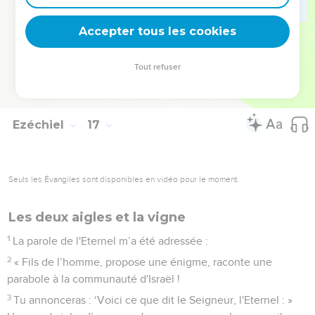
62
J’établirai moi-même mon alliance avec toi, et tu
reconnaîtras que je suis l'Eternel.
Accepter tous les cookies
63
Ainsi, quand je t’aurai pardonné tout ce que tu as fait, tu te
souviendras du passé, tu en auras honte et tu n'ouvriras plus
Tout refuser
la bouche à cause de ton humiliation, déclare le Seigneur,
l'Eternel. »
Ezéchiel
17
Seuls les Évangiles sont disponibles en vidéo pour le moment.
Les deux aigles et la vigne
1
La parole de l'Eternel m’a été adressée :
2
« Fils de l’homme, propose une énigme, raconte une
parabole à la communauté d'Israël !
3
Tu annonceras : ‘Voici ce que dit le Seigneur, l'Eternel : »