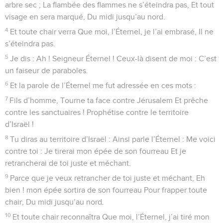
arbre sec ; La flambée des flammes ne s’éteindra pas, Et tout
visage en sera marqué, Du midi jusqu’au nord.
4
Et toute chair verra Que moi, l’Éternel, je l’ai embrasé, Il ne
s’éteindra pas.
5
Je dis : Ah ! Seigneur Éternel ! Ceux-là disent de moi : C’est
un faiseur de paraboles.
6
Et la parole de l’Éternel me fut adressée en ces mots :
7
Fils d’homme, Tourne ta face contre Jérusalem Et prêche
contre les sanctuaires ! Prophétise contre le territoire
d’Israël !
8
Tu diras au territoire d’Israël : Ainsi parle l’Éternel : Me voici
contre toi : Je tirerai mon épée de son fourreau Et je
retrancherai de toi juste et méchant.
9
Parce que je veux retrancher de toi juste et méchant, Eh
bien ! mon épée sortira de son fourreau Pour frapper toute
chair, Du midi jusqu’au nord.
10
Et toute chair reconnaîtra Que moi, l’Éternel, j’ai tiré mon