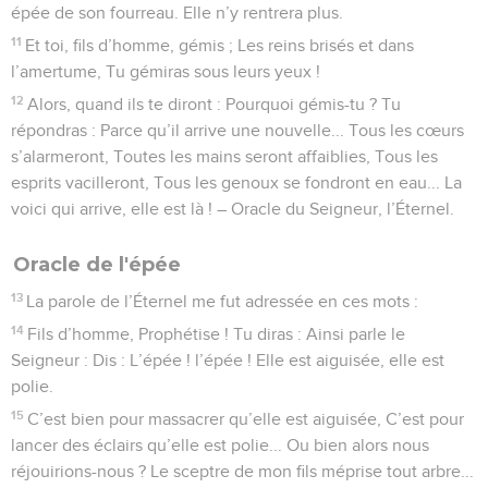
épée de son fourreau. Elle n’y rentrera plus.
11
Et toi, fils d’homme, gémis ; Les reins brisés et dans
l’amertume, Tu gémiras sous leurs yeux !
12
Alors, quand ils te diront : Pourquoi gémis-tu ? Tu
répondras : Parce qu’il arrive une nouvelle... Tous les cœurs
s’alarmeront, Toutes les mains seront affaiblies, Tous les
esprits vacilleront, Tous les genoux se fondront en eau... La
voici qui arrive, elle est là ! – Oracle du Seigneur, l’Éternel.
Oracle de l'épée
13
La parole de l’Éternel me fut adressée en ces mots :
14
Fils d’homme, Prophétise ! Tu diras : Ainsi parle le
Seigneur : Dis : L’épée ! l’épée ! Elle est aiguisée, elle est
polie.
15
C’est bien pour massacrer qu’elle est aiguisée, C’est pour
lancer des éclairs qu’elle est polie... Ou bien alors nous
réjouirions-nous ? Le sceptre de mon fils méprise tout arbre...