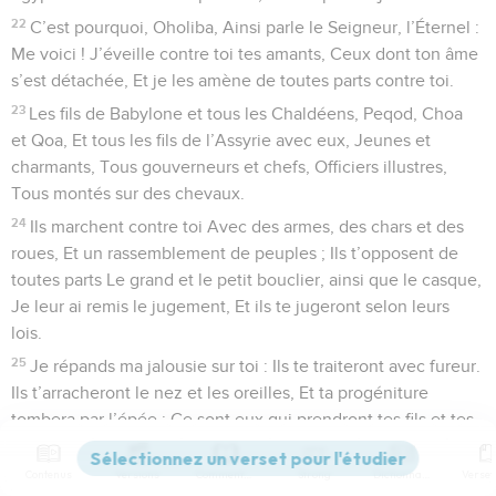
22
C’est pourquoi, Oholiba, Ainsi parle le Seigneur, l’Éternel :
Me voici ! J’éveille contre toi tes amants, Ceux dont ton âme
s’est détachée, Et je les amène de toutes parts contre toi.
23
Les fils de Babylone et tous les Chaldéens, Peqod, Choa
et Qoa, Et tous les fils de l’Assyrie avec eux, Jeunes et
charmants, Tous gouverneurs et chefs, Officiers illustres,
Tous montés sur des chevaux.
24
Ils marchent contre toi Avec des armes, des chars et des
roues, Et un rassemblement de peuples ; Ils t’opposent de
toutes parts Le grand et le petit bouclier, ainsi que le casque,
Je leur ai remis le jugement, Et ils te jugeront selon leurs
lois.
25
Je répands ma jalousie sur toi : Ils te traiteront avec fureur.
Ils t’arracheront le nez et les oreilles, Et ta progéniture
tombera par l’épée ; Ce sont eux qui prendront tes fils et tes
filles, Et ta progéniture sera dévorée par le feu.
Contenus
Versions
Commentaires
Strong
Dictionnaire
26
Ils te dépouilleront de tes vêtements Et ils enlèveront les