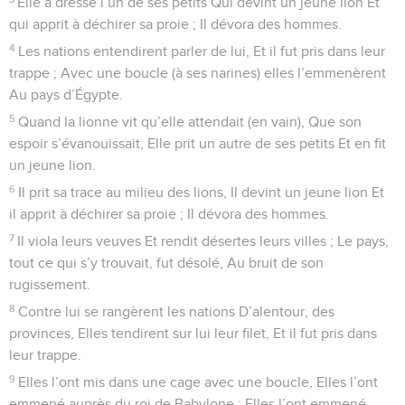
Elle a dressé l’un de ses petits Qui devint un jeune lion Et
qui apprit à déchirer sa proie ; Il dévora des hommes.
4
Les nations entendirent parler de lui, Et il fut pris dans leur
trappe ; Avec une boucle (à ses narines) elles l’emmenèrent
Au pays d’Égypte.
5
Quand la lionne vit qu’elle attendait (en vain), Que son
espoir s’évanouissait, Elle prit un autre de ses petits Et en fit
un jeune lion.
6
Il prit sa trace au milieu des lions, Il devint un jeune lion Et
il apprit à déchirer sa proie ; Il dévora des hommes.
7
Il viola leurs veuves Et rendit désertes leurs villes ; Le pays,
tout ce qui s’y trouvait, fut désolé, Au bruit de son
rugissement.
8
Contre lui se rangèrent les nations D’alentour, des
provinces, Elles tendirent sur lui leur filet, Et il fut pris dans
leur trappe.
9
Elles l’ont mis dans une cage avec une boucle, Elles l’ont
emmené auprès du roi de Babylone ; Elles l’ont emmené