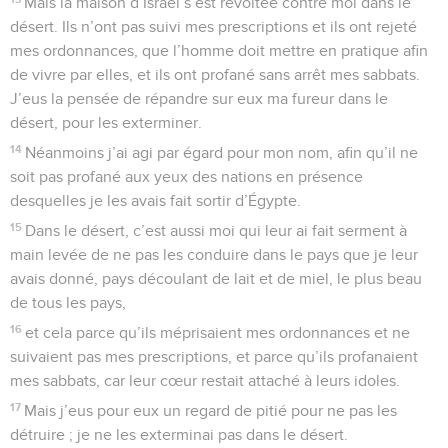
Mais la maison d’Israël s’est révoltée contre moi dans le
désert. Ils n’ont pas suivi mes prescriptions et ils ont rejeté
mes ordonnances, que l’homme doit mettre en pratique afin
de vivre par elles, et ils ont profané sans arrêt mes sabbats.
J’eus la pensée de répandre sur eux ma fureur dans le
désert, pour les exterminer.
14
Néanmoins j’ai agi par égard pour mon nom, afin qu’il ne
soit pas profané aux yeux des nations en présence
desquelles je les avais fait sortir d’Égypte.
15
Dans le désert, c’est aussi moi qui leur ai fait serment à
main levée de ne pas les conduire dans le pays que je leur
avais donné, pays découlant de lait et de miel, le plus beau
de tous les pays,
16
et cela parce qu’ils méprisaient mes ordonnances et ne
suivaient pas mes prescriptions, et parce qu’ils profanaient
mes sabbats, car leur cœur restait attaché à leurs idoles.
17
Mais j’eus pour eux un regard de pitié pour ne pas les
détruire ; je ne les exterminai pas dans le désert.