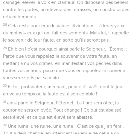
carnage, élever la voix en clameur. On disposera des béliers
contre les portes, on élèvera des terrasses, on construira des
retranchements.
28
Cela reste pour eux de vaines divinations – à leurs yeux,
du moins – eux qui ont fait des serments. Mais lui, il rappelle
le souvenir de leur faute, en sorte qu’ils seront pris.
29
Eh bien ! c’est pourquoi ainsi parle le Seigneur, l’Éternel :
Parce que vous rappelez le souvenir de votre faute, en
mettant à nu vos crimes, en manifestant vos péchés dans
toutes vos actions, parce que vous en rappelez le souvenir,
vous serez pris par sa main.
30
Et toi, profanateur, méchant, prince d’Israël, dont le jour
arrive au temps où la faute est à son comble !
31
ainsi parle le Seigneur, l’Éternel : La tiare sera ôtée, la
couronne sera enlevée. Tout change ! Ce qui est abaissé
sera élevé, et ce qui est élevé sera abaissé.
32
Une ruine, une ruine, une ruine ! C’est ce que j’en ferai.
Tout a déjà changé, en attendant la venue de celui à qui