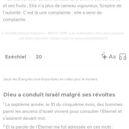
et ses fruits ; Elle n’a plus de rameau vigoureux, Sceptre de
l’autorité. C’est là une complainte ; elle a servi de
complainte.
© Société biblique française – Bibli’O, 1978, avec autorisation. Pour vous procurer
une Bible imprimée, rendez-vous sur www.editionsbiblio.fr
Ezéchiel
20
Seuls les Évangiles sont disponibles en vidéo pour le moment.
Dieu a conduit Israël malgré ses révoltes
1
La septième année, le 10 du cinquième mois, des hommes
parmi les anciens d’Israël vinrent pour consulter l’Éternel et
s’assirent devant moi.
2
Et la parole de l’Éternel me fut adressée en ces mots :