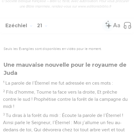
© Société biblique française – Bibli’O, 1978, avec autorisation. Pour vous procurer
une Bible imprimée, rendez-vous sur www.editionsbiblio.fr
Ezéchiel
21
Seuls les Évangiles sont disponibles en vidéo pour le moment.
Une mauvaise nouvelle pour le royaume de
Juda
1
La parole de l’Éternel me fut adressée en ces mots :
2
Fils d’homme, Tourne ta face vers la droite, Et prêche
contre le sud ! Prophétise contre la forêt de la campagne du
midi !
3
Tu diras à la forêt du midi : Écoute la parole de l’Éternel !
Ainsi parle le Seigneur, l’Éternel : Moi j’allume un feu au-
dedans de toi, Qui dévorera chez toi tout arbre vert et tout