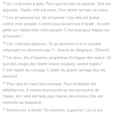
16
On l’a donnée à polir, Pour que la main la saisisse ; Elle est
aiguisée, l’épée, elle est polie, Pour armer la main du tueur.
17
Crie et lamente-toi, fils d’homme ! Car elle est (tirée)
contre mon peuple, Contre tous les princes d’Israël ; Ils sont
jetés sur l’épée avec mon peuple. C’est pourquoi frappe sur
ta hanche !
18
Car c’est une épreuve ; Et qu’arrivera-t-il si le sceptre
méprisant ne demeure pas ? – Oracle du Seigneur, l’Éternel.
19
Toi donc, fils d’homme, prophétise Et frappe des mains ! Et
que (les coups de) l’épée soient doublés, soient triplés !
C’est l’épée du carnage, L’épée du grand carnage Qui les
poursuit.
20
Pour que le cœur leur manque, Pour multiplier les
défaillances, A toutes leurs portes je les menacerai de
l’épée. Ah ! elle est faite pour lancer des éclairs, Elle est
réservée au massacre.
21
Avance-toi, à droite ! En position, à gauche ! Là où est