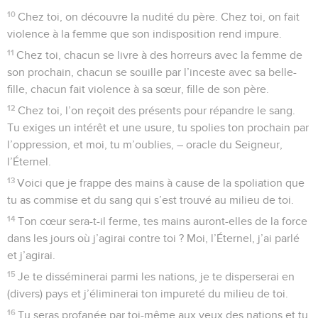
10
Chez toi, on découvre la nudité du père. Chez toi, on fait
violence à la femme que son indisposition rend impure.
11
Chez toi, chacun se livre à des horreurs avec la femme de
son prochain, chacun se souille par l’inceste avec sa belle-
fille, chacun fait violence à sa sœur, fille de son père.
12
Chez toi, l’on reçoit des présents pour répandre le sang.
Tu exiges un intérêt et une usure, tu spolies ton prochain par
l’oppression, et moi, tu m’oublies, – oracle du Seigneur,
l’Éternel.
13
Voici que je frappe des mains à cause de la spoliation que
tu as commise et du sang qui s’est trouvé au milieu de toi.
14
Ton cœur sera-t-il ferme, tes mains auront-elles de la force
dans les jours où j’agirai contre toi ? Moi, l’Éternel, j’ai parlé
et j’agirai.
15
Je te disséminerai parmi les nations, je te disperserai en
(divers) pays et j’éliminerai ton impureté du milieu de toi.
16
Tu seras profanée par toi-même aux yeux des nations et tu