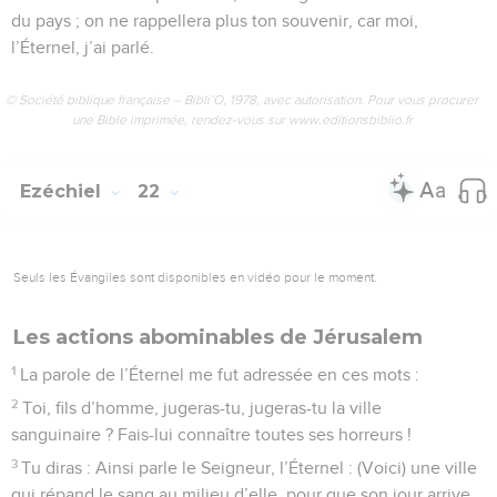
du pays ; on ne rappellera plus ton souvenir, car moi,
l’Éternel, j’ai parlé.
© Société biblique française – Bibli’O, 1978, avec autorisation. Pour vous procurer
une Bible imprimée, rendez-vous sur www.editionsbiblio.fr
Ezéchiel
22
Seuls les Évangiles sont disponibles en vidéo pour le moment.
Les actions abominables de Jérusalem
1
La parole de l’Éternel me fut adressée en ces mots :
2
Toi, fils d’homme, jugeras-tu, jugeras-tu la ville
sanguinaire ? Fais-lui connaître toutes ses horreurs !
3
Tu diras : Ainsi parle le Seigneur, l’Éternel : (Voici) une ville
qui répand le sang au milieu d’elle, pour que son jour arrive,