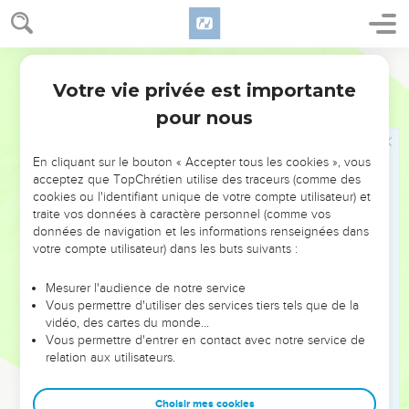
et qu’il meure pour cela, il meurt par l’effet de l’injustice qu’il
a commise.
27
Si un méchant se détourne de la méchanceté qu’il a
Segond 1978 (Colombe)
commise, pour pratiquer le droit et la justice, il fera vivre son
Votre vie privée est importante
Ezéchiel
18
âme.
pour nous
28
S’il ouvre les yeux et se détourne de tous les crimes qu’il
a commis, assurément il vivra, il ne mourra pas.
En cliquant sur le bouton « Accepter tous les cookies », vous
29
La maison d’Israël dit : La voie du Seigneur n’est pas
acceptez que TopChrétien utilise des traceurs (comme des
normale. Seraient-ce mes voies qui ne sont pas normales,
cookies ou l'identifiant unique de votre compte utilisateur) et
traite vos données à caractère personnel (comme vos
maison d’Israël ? Ne seraient-ce pas plutôt vos voies qui ne
données de navigation et les informations renseignées dans
sont pas normales ?
votre compte utilisateur) dans les buts suivants :
30
C’est pourquoi je vous jugerai chacun selon ses voies,
maison d’Israël, – oracle du Seigneur, l’Éternel. Revenez et
Mesurer l'audience de notre service
Vous permettre d'utiliser des services tiers tels que de la
détournez-vous de tous vos crimes, afin que votre faute ne
vidéo, des cartes du monde…
soit pas une pierre d’achoppement.
Vous permettre d'entrer en contact avec notre service de
31
relation aux utilisateurs.
Rejetez loin de vous tous les crimes qui vous ont rendus
criminels ; faites-vous un cœur nouveau et un esprit
nouveau. Pourquoi devriez-vous mourir, maison d’Israël ?
Choisir mes cookies