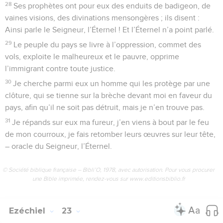
28
Ses prophètes ont pour eux des enduits de badigeon, de
vaines visions, des divinations mensongères ; ils disent :
Ainsi parle le Seigneur, l’Éternel ! Et l’Éternel n’a point parlé.
29
Le peuple du pays se livre à l’oppression, commet des
vols, exploite le malheureux et le pauvre, opprime
l’immigrant contre toute justice.
30
Je cherche parmi eux un homme qui les protège par une
clôture, qui se tienne sur la brèche devant moi en faveur du
pays, afin qu’il ne soit pas détruit, mais je n’en trouve pas.
31
Je répands sur eux ma fureur, j’en viens à bout par le feu
de mon courroux, je fais retomber leurs œuvres sur leur tête,
– oracle du Seigneur, l’Éternel.
© Société biblique française – Bibli’O, 1978, avec autorisation. Pour vous procurer
une Bible imprimée, rendez-vous sur www.editionsbiblio.fr
Ezéchiel
23