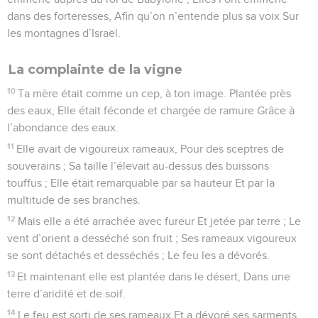
dans des forteresses, Afin qu’on n’entende plus sa voix Sur
les montagnes d’Israël.
La complainte de la vigne
10
Ta mère était comme un cep, à ton image. Plantée près
des eaux, Elle était féconde et chargée de ramure Grâce à
l’abondance des eaux.
11
Elle avait de vigoureux rameaux, Pour des sceptres de
souverains ; Sa taille l’élevait au-dessus des buissons
touffus ; Elle était remarquable par sa hauteur Et par la
multitude de ses branches.
12
Mais elle a été arrachée avec fureur Et jetée par terre ; Le
vent d’orient a desséché son fruit ; Ses rameaux vigoureux
se sont détachés et desséchés ; Le feu les a dévorés.
13
Et maintenant elle est plantée dans le désert, Dans une
terre d’aridité et de soif.
14
Le feu est sorti de ses rameaux Et a dévoré ses sarments