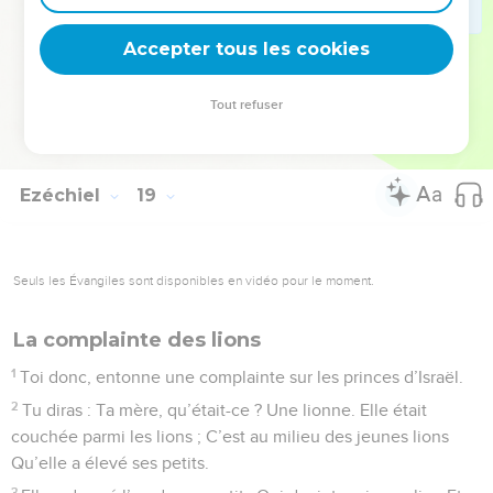
32
Car je ne désire pas la mort de celui qui meurt, – oracle du
Accepter tous les cookies
Seigneur, l’Éternel. Convertissez-vous donc et vivez.
© Société biblique française – Bibli’O, 1978, avec autorisation. Pour vous procurer
Tout refuser
une Bible imprimée, rendez-vous sur www.editionsbiblio.fr
Ezéchiel
19
Seuls les Évangiles sont disponibles en vidéo pour le moment.
La complainte des lions
1
Toi donc, entonne une complainte sur les princes d’Israël.
2
Tu diras : Ta mère, qu’était-ce ? Une lionne. Elle était
couchée parmi les lions ; C’est au milieu des jeunes lions
Qu’elle a élevé ses petits.
3