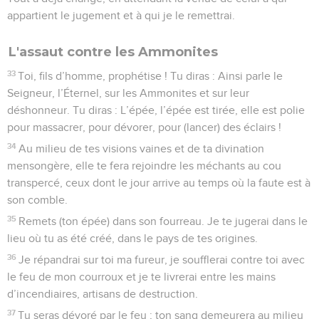
appartient le jugement et à qui je le remettrai.
L'assaut contre les Ammonites
33
Toi, fils d’homme, prophétise ! Tu diras : Ainsi parle le
Seigneur, l’Éternel, sur les Ammonites et sur leur
déshonneur. Tu diras : L’épée, l’épée est tirée, elle est polie
pour massacrer, pour dévorer, pour (lancer) des éclairs !
34
Au milieu de tes visions vaines et de ta divination
mensongère, elle te fera rejoindre les méchants au cou
transpercé, ceux dont le jour arrive au temps où la faute est à
son comble.
35
Remets (ton épée) dans son fourreau. Je te jugerai dans le
lieu où tu as été créé, dans le pays de tes origines.
36
Je répandrai sur toi ma fureur, je soufflerai contre toi avec
le feu de mon courroux et je te livrerai entre les mains
d’incendiaires, artisans de destruction.
37
Tu seras dévoré par le feu ; ton sang demeurera au milieu