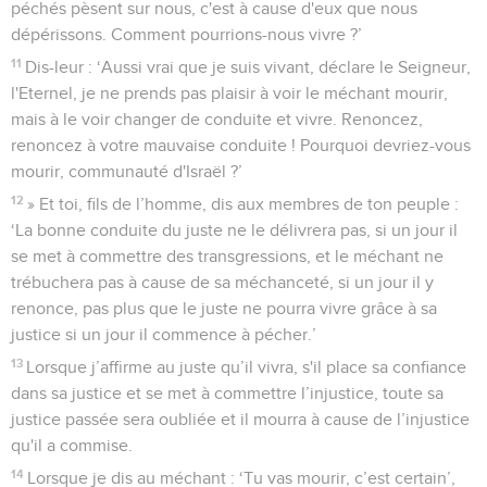
péchés pèsent sur nous, c'est à cause d'eux que nous
dépérissons. Comment pourrions-nous vivre ?’
11
Dis-leur : ‘Aussi vrai que je suis vivant, déclare le Seigneur,
l'Eternel, je ne prends pas plaisir à voir le méchant mourir,
mais à le voir changer de conduite et vivre. Renoncez,
renoncez à votre mauvaise conduite ! Pourquoi devriez-vous
mourir, communauté d'Israël ?’
12
» Et toi, fils de l’homme, dis aux membres de ton peuple :
‘La bonne conduite du juste ne le délivrera pas, si un jour il
se met à commettre des transgressions, et le méchant ne
trébuchera pas à cause de sa méchanceté, si un jour il y
renonce, pas plus que le juste ne pourra vivre grâce à sa
justice si un jour il commence à pécher.’
13
Lorsque j’affirme au juste qu’il vivra, s'il place sa confiance
dans sa justice et se met à commettre l’injustice, toute sa
justice passée sera oubliée et il mourra à cause de l’injustice
qu'il a commise.
14
Lorsque je dis au méchant : ‘Tu vas mourir, c’est certain’,