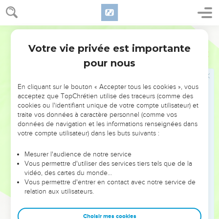
Le roi de Babylone, instrument de Dieu
20
La onzième année, le septième jour du premier mois, la
Segond 21
parole de l'Eternel m’a été adressée :
Votre vie privée est importante
21
« Fils de l’homme, j'ai cassé le bras du pharaon, du roi
Ezéchiel
30
d'Egypte, et on ne lui a pas mis d’attelle pour le guérir, on ne
pour nous
lui a pas mis de bandage pour le maintenir et le raffermir afin
qu'il puisse manier l'épée.
En cliquant sur le bouton « Accepter tous les cookies », vous
acceptez que TopChrétien utilise des traceurs (comme des
22
» C’est pourquoi, voici ce que dit le Seigneur, l’Eternel : Je
cookies ou l'identifiant unique de votre compte utilisateur) et
m’en prends au pharaon, au roi d'Egypte. Je lui fracturerai les
traite vos données à caractère personnel (comme vos
bras, celui qui est en bon état et celui qui est déjà cassé, et
données de navigation et les informations renseignées dans
je ferai tomber l'épée de sa main.
votre compte utilisateur) dans les buts suivants :
23
J’éparpillerai les Egyptiens parmi les nations, je les
Mesurer l'audience de notre service
disperserai dans divers pays.
Vous permettre d'utiliser des services tiers tels que de la
24
vidéo, des cartes du monde…
Je fortifierai les bras du roi de Babylone et je mettrai mon
Vous permettre d'entrer en contact avec notre service de
épée dans sa main. Je fracturerai les bras du pharaon et il
relation aux utilisateurs.
gémira devant lui comme le font les mourants.
25
Je fortifierai les bras du roi de Babylone, et les bras du
Choisir mes cookies