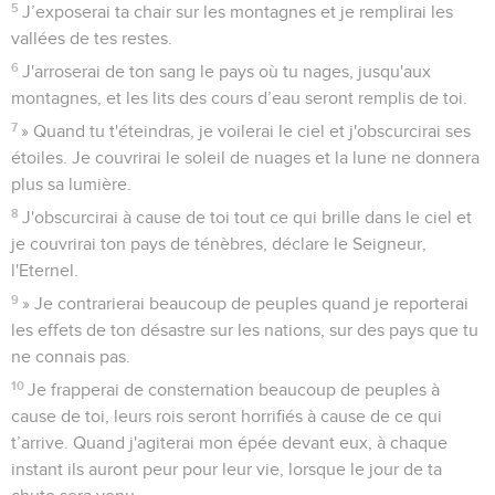
5
J’exposerai ta chair sur les montagnes et je remplirai les
vallées de tes restes.
6
J'arroserai de ton sang le pays où tu nages, jusqu'aux
montagnes, et les lits des cours d’eau seront remplis de toi.
7
» Quand tu t'éteindras, je voilerai le ciel et j'obscurcirai ses
étoiles. Je couvrirai le soleil de nuages et la lune ne donnera
plus sa lumière.
8
J'obscurcirai à cause de toi tout ce qui brille dans le ciel et
je couvrirai ton pays de ténèbres, déclare le Seigneur,
l'Eternel.
9
» Je contrarierai beaucoup de peuples quand je reporterai
les effets de ton désastre sur les nations, sur des pays que tu
ne connais pas.
10
Je frapperai de consternation beaucoup de peuples à
cause de toi, leurs rois seront horrifiés à cause de ce qui
t’arrive. Quand j'agiterai mon épée devant eux, à chaque
instant ils auront peur pour leur vie, lorsque le jour de ta