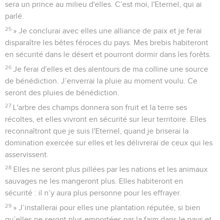
sera un prince au milieu d'elles. C’est moi, l'Eternel, qui ai
parlé.
25
» Je conclurai avec elles une alliance de paix et je ferai
disparaître les bêtes féroces du pays. Mes brebis habiteront
en sécurité dans le désert et pourront dormir dans les forêts.
26
Je ferai d'elles et des alentours de ma colline une source
de bénédiction. J’enverrai la pluie au moment voulu. Ce
seront des pluies de bénédiction.
27
L'arbre des champs donnera son fruit et la terre ses
récoltes, et elles vivront en sécurité sur leur territoire. Elles
reconnaîtront que je suis l'Eternel, quand je briserai la
domination exercée sur elles et les délivrerai de ceux qui les
asservissent.
28
Elles ne seront plus pillées par les nations et les animaux
sauvages ne les mangeront plus. Elles habiteront en
sécurité : il n’y aura plus personne pour les effrayer.
29
» J’installerai pour elles une plantation réputée, si bien
qu’elles ne seront plus emportées par la faim dans le pays et