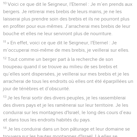
10
Voici ce que dit le Seigneur, l'Eternel : Je m’en prends aux
bergers. Je retirerai mes brebis de leurs mains, je ne les
laisserai plus prendre soin des brebis et ils ne pourront plus
en profiter pour eux-mêmes. J’arracherai mes brebis de leur
bouche et elles ne leur serviront plus de nourriture.
11
» En effet, voici ce que dit le Seigneur, l'Eternel : Je
m’occuperai moi-même de mes brebis, je veillerai sur elles.
12
Tout comme un berger part à la recherche de son
troupeau quand il se trouve au milieu de ses brebis et
qu’elles sont dispersées, je veillerai sur mes brebis et je les
arracherai de tous les endroits où elles ont été éparpillées un
jour de ténèbres et d’obscurité.
13
Je les ferai sortir des divers peuples, je les rassemblerai
des divers pays et je les ramènerai sur leur territoire. Je les
conduirai sur les montagnes d'Israël, le long des cours d’eau
et dans tous les endroits habités du pays.
14
Je les conduirai dans un bon pâturage et leur domaine se
trouvera sur les hautes montagnes d'Israël. Là elles se