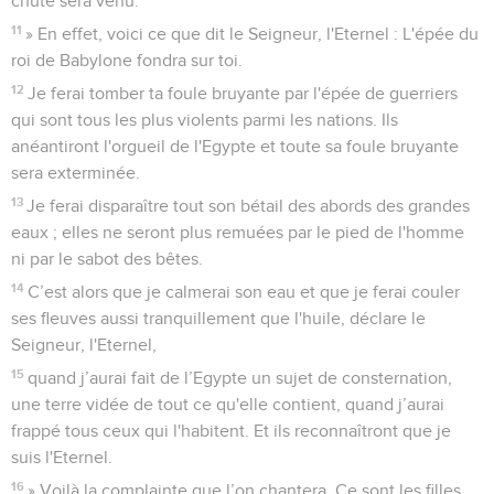
chute sera venu.
11
» En effet, voici ce que dit le Seigneur, l'Eternel : L'épée du
roi de Babylone fondra sur toi.
12
Je ferai tomber ta foule bruyante par l'épée de guerriers
qui sont tous les plus violents parmi les nations. Ils
anéantiront l'orgueil de l'Egypte et toute sa foule bruyante
sera exterminée.
13
Je ferai disparaître tout son bétail des abords des grandes
eaux ; elles ne seront plus remuées par le pied de l'homme
ni par le sabot des bêtes.
14
C’est alors que je calmerai son eau et que je ferai couler
ses fleuves aussi tranquillement que l'huile, déclare le
Seigneur, l'Eternel,
15
quand j’aurai fait de l’Egypte un sujet de consternation,
une terre vidée de tout ce qu'elle contient, quand j’aurai
frappé tous ceux qui l'habitent. Et ils reconnaîtront que je
suis l'Eternel.
16
» Voilà la complainte que l’on chantera. Ce sont les filles