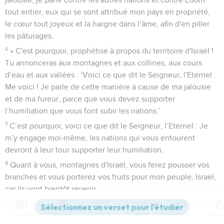
tout entier, eux qui se sont attribué mon pays en propriété,
le cœur tout joyeux et la hargne dans l’âme, afin d'en piller
les pâturages.
6
» C'est pourquoi, prophétise à propos du territoire d'Israël !
Tu annonceras aux montagnes et aux collines, aux cours
d’eau et aux vallées : ‘Voici ce que dit le Seigneur, l'Eternel :
Me voici ! Je parle de cette manière à cause de ma jalousie
et de ma fureur, parce que vous devez supporter
l’humiliation que vous font subir les nations.’
7
C’est pourquoi, voici ce que dit le Seigneur, l’Eternel : Je
m’y engage moi-même, les nations qui vous entourent
devront à leur tour supporter leur humiliation.
8
Quant à vous, montagnes d'Israël, vous ferez pousser vos
branches et vous porterez vos fruits pour mon peuple, Israël,
car ils vont bientôt revenir.
9
Je m’occupe de vous, je me tourne vers vous et vous serez
Contenus
Versions
Commentaires
Strong
Dictionnaire
cultivées et ensemencées.