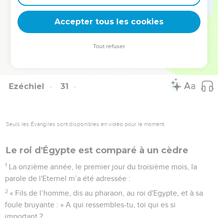
pharaon tomberont. Ils reconnaîtront que je suis l'Eternel,
quand je mettrai mon épée dans la main du roi de Babylone
Accepter tous les cookies
et qu'il la brandira contre l'Egypte.
26
J’éparpillerai les Egyptiens parmi les nations, je les
Tout refuser
disperserai dans divers pays. Ils reconnaîtront alors que je
suis l'Eternel. »
Ezéchiel
31
Seuls les Évangiles sont disponibles en vidéo pour le moment.
Le roi d'Égypte est comparé à un cèdre
1
La onzième année, le premier jour du troisième mois, la
parole de l'Eternel m’a été adressée :
2
« Fils de l’homme, dis au pharaon, au roi d'Egypte, et à sa
foule bruyante : » A qui ressembles-tu, toi qui es si
important ?