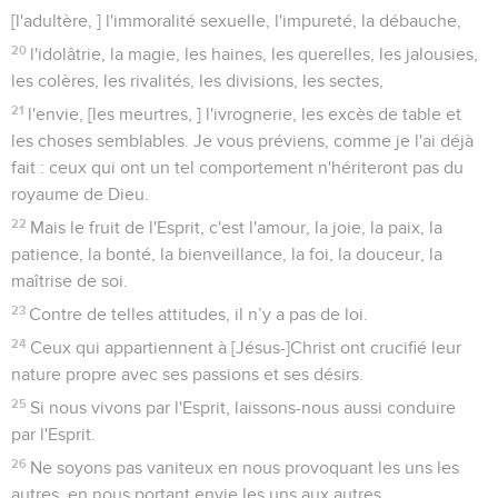
[l'adultère, ] l'immoralité sexuelle, l'impureté, la débauche,
20
l'idolâtrie, la magie, les haines, les querelles, les jalousies,
les colères, les rivalités, les divisions, les sectes,
21
l'envie, [les meurtres, ] l'ivrognerie, les excès de table et
les choses semblables. Je vous préviens, comme je l'ai déjà
fait : ceux qui ont un tel comportement n'hériteront pas du
royaume de Dieu.
22
Mais le fruit de l'Esprit, c'est l'amour, la joie, la paix, la
patience, la bonté, la bienveillance, la foi, la douceur, la
maîtrise de soi.
23
Contre de telles attitudes, il n’y a pas de loi.
24
Ceux qui appartiennent à [Jésus-]Christ ont crucifié leur
nature propre avec ses passions et ses désirs.
25
Si nous vivons par l'Esprit, laissons-nous aussi conduire
par l'Esprit.
26
Ne soyons pas vaniteux en nous provoquant les uns les
autres, en nous portant envie les uns aux autres.