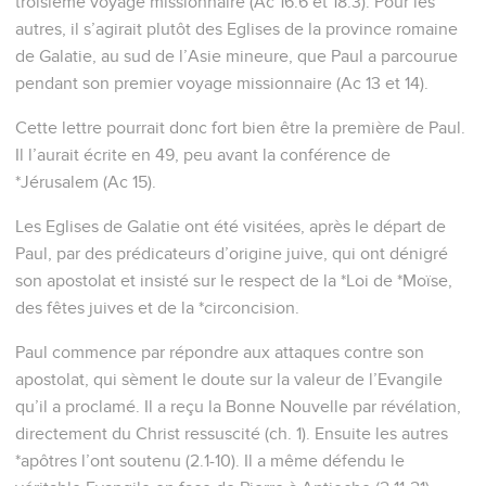
troisième voyage missionnaire (Ac 16.6 et 18.3). Pour les
autres, il s’agirait plutôt des Eglises de la province romaine
de Galatie, au sud de l’Asie mineure, que Paul a parcourue
pendant son premier voyage missionnaire (Ac 13 et 14).
Cette lettre pourrait donc fort bien être la première de Paul.
Il l’aurait écrite en 49, peu avant la conférence de
*Jérusalem (Ac 15).
Les Eglises de Galatie ont été visitées, après le départ de
Paul, par des prédicateurs d’origine juive, qui ont dénigré
son apostolat et insisté sur le respect de la *Loi de *Moïse,
des fêtes juives et de la *circoncision.
Paul commence par répondre aux attaques contre son
apostolat, qui sèment le doute sur la valeur de l’Evangile
qu’il a proclamé. Il a reçu la Bonne Nouvelle par révélation,
directement du Christ ressuscité (ch. 1). Ensuite les autres
*apôtres l’ont soutenu (2.1-10). Il a même défendu le