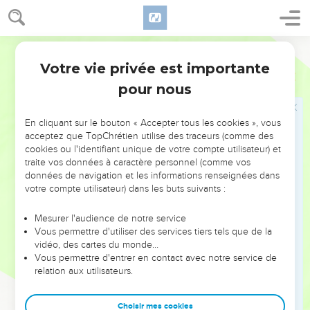
6
Mais j'espère bien que vous reconnaîtrez que nous, nous
ne sommes pas disqualifiés.
7
Cependant, je prie Dieu que vous ne fassiez rien de mal,
Segond 21
non pour que nous paraissions nous-mêmes avoir réussi,
Votre vie privée est importante
2 Corinthiens
13
mais afin que vous, vous pratiquiez le bien même si nous,
pour nous
nous semblons disqualifiés.
8
En effet, nous n'avons pas de puissance contre la vérité,
En cliquant sur le bouton « Accepter tous les cookies », vous
nous n'en avons que pour la vérité.
acceptez que TopChrétien utilise des traceurs (comme des
9
cookies ou l'identifiant unique de votre compte utilisateur) et
Nous nous réjouissons chaque fois que nous sommes
traite vos données à caractère personnel (comme vos
faibles alors que vous êtes forts. Ce que nous demandons
données de navigation et les informations renseignées dans
dans nos prières, c'est votre perfectionnement.
votre compte utilisateur) dans les buts suivants :
10
Voilà pourquoi j'écris cela étant absent : afin que, une fois
Mesurer l'audience de notre service
présent, je n'aie pas à faire preuve de sévérité,
Vous permettre d'utiliser des services tiers tels que de la
conformément à l'autorité que le Seigneur m'a donnée pour
vidéo, des cartes du monde…
construire et non pour démolir.
Vous permettre d'entrer en contact avec notre service de
relation aux utilisateurs.
11
Pour le reste, frères et sœurs, soyez dans la joie, travaillez
à vous perfectionner, encouragez-vous, vivez en plein
Choisir mes cookies
accord, dans la paix, et le Dieu d'amour et de paix sera avec