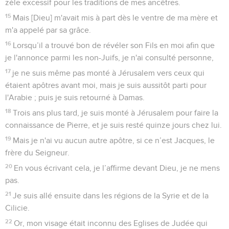
zèle excessif pour les traditions de mes ancêtres.
15
Mais [Dieu] m'avait mis à part dès le ventre de ma mère et
m'a appelé par sa grâce.
16
Lorsqu’il a trouvé bon de révéler son Fils en moi afin que
je l'annonce parmi les non-Juifs, je n'ai consulté personne,
17
je ne suis même pas monté à Jérusalem vers ceux qui
étaient apôtres avant moi, mais je suis aussitôt parti pour
l'Arabie ; puis je suis retourné à Damas.
18
Trois ans plus tard, je suis monté à Jérusalem pour faire la
connaissance de Pierre, et je suis resté quinze jours chez lui.
19
Mais je n'ai vu aucun autre apôtre, si ce n’est Jacques, le
frère du Seigneur.
20
En vous écrivant cela, je l’affirme devant Dieu, je ne mens
pas.
21
Je suis allé ensuite dans les régions de la Syrie et de la
Cilicie.
22
Or, mon visage était inconnu des Eglises de Judée qui