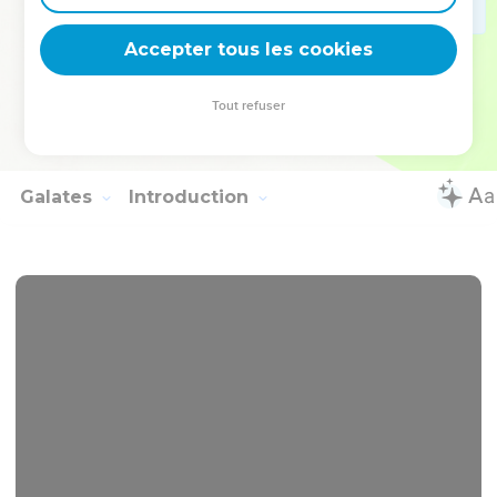
vous.
Accepter tous les cookies
12
Saluez-vous les uns les autres par un saint baiser. Tous les
saints vous saluent.
Tout refuser
13
Que la grâce du Seigneur Jésus-Christ, l'amour de Dieu et
la communion du Saint-Esprit soient avec vous tous !
Galates
Introduction