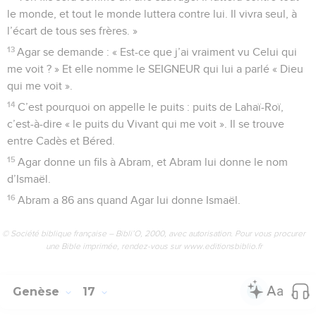
le monde, et tout le monde luttera contre lui. Il vivra seul, à
l’écart de tous ses frères. »
13
Agar se demande : « Est-ce que j’ai vraiment vu Celui qui
me voit ? » Et elle nomme le SEIGNEUR qui lui a parlé « Dieu
qui me voit ».
14
C’est pourquoi on appelle le puits : puits de Lahaï-Roï,
c’est-à-dire « le puits du Vivant qui me voit ». Il se trouve
entre Cadès et Béred.
15
Agar donne un fils à Abram, et Abram lui donne le nom
d’Ismaël.
16
Abram a 86 ans quand Agar lui donne Ismaël.
© Société biblique française – Bibli’O, 2000, avec autorisation. Pour vous procurer
une Bible imprimée, rendez-vous sur www.editionsbiblio.fr
Genèse
17