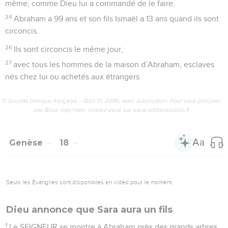
même, comme Dieu lui a commandé de le faire.
24
Abraham a 99 ans et son fils Ismaël a 13 ans quand ils sont
circoncis.
26
Ils sont circoncis le même jour,
27
avec tous les hommes de la maison d’Abraham, esclaves
nés chez lui ou achetés aux étrangers.
© Société biblique française – Bibli’O, 2000, avec autorisation. Pour vous procurer
une Bible imprimée, rendez-vous sur www.editionsbiblio.fr
Genèse
18
Seuls les Évangiles sont disponibles en vidéo pour le moment.
Dieu annonce que Sara aura un fils
1
Le SEIGNEUR se montre à Abraham près des grands arbres