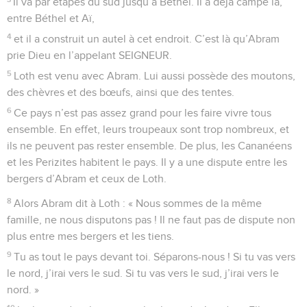
Il va par étapes du sud jusqu’à Béthel. Il a déjà campé là,
entre Béthel et Aï,
4
et il a construit un autel à cet endroit. C’est là qu’Abram
prie Dieu en l’appelant SEIGNEUR.
5
Loth est venu avec Abram. Lui aussi possède des moutons,
des chèvres et des bœufs, ainsi que des tentes.
6
Ce pays n’est pas assez grand pour les faire vivre tous
ensemble. En effet, leurs troupeaux sont trop nombreux, et
ils ne peuvent pas rester ensemble. De plus, les Cananéens
et les Perizites habitent le pays. Il y a une dispute entre les
bergers d’Abram et ceux de Loth.
8
Alors Abram dit à Loth : « Nous sommes de la même
famille, ne nous disputons pas ! Il ne faut pas de dispute non
plus entre mes bergers et les tiens.
9
Tu as tout le pays devant toi. Séparons-nous ! Si tu vas vers
le nord, j’irai vers le sud. Si tu vas vers le sud, j’irai vers le
nord. »