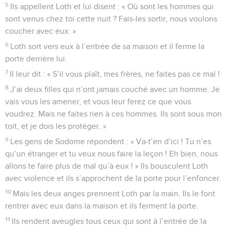
5
Ils appellent Loth et lui disent : « Où sont les hommes qui
sont venus chez toi cette nuit ? Fais-les sortir, nous voulons
coucher avec eux. »
6
Loth sort vers eux à l’entrée de sa maison et il ferme la
porte derrière lui.
7
Il leur dit : « S’il vous plaît, mes frères, ne faites pas ce mal !
8
J’ai deux filles qui n’ont jamais couché avec un homme. Je
vais vous les amener, et vous leur ferez ce que vous
voudrez. Mais ne faites rien à ces hommes. Ils sont sous mon
toit, et je dois les protéger. »
9
Les gens de Sodome répondent : « Va-t’en d’ici ! Tu n’es
qu’un étranger et tu veux nous faire la leçon ! Eh bien, nous
allons te faire plus de mal qu’à eux ! » Ils bousculent Loth
avec violence et ils s’approchent de la porte pour l’enfoncer.
10
Mais les deux anges prennent Loth par la main. Ils le font
rentrer avec eux dans la maison et ils ferment la porte.
11
Ils rendent aveugles tous ceux qui sont à l’entrée de la