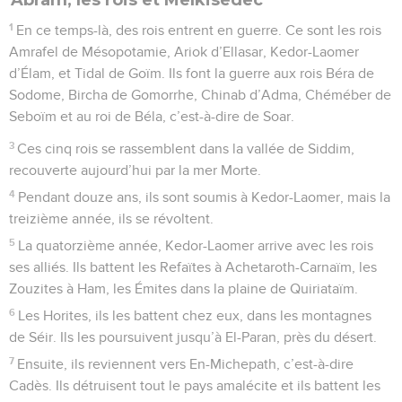
1
En ce temps-là, des rois entrent en guerre. Ce sont les rois
Amrafel de Mésopotamie, Ariok d’Ellasar, Kedor-Laomer
d’Élam, et Tidal de Goïm. Ils font la guerre aux rois Béra de
Sodome, Bircha de Gomorrhe, Chinab d’Adma, Chéméber de
Seboïm et au roi de Béla, c’est-à-dire de Soar.
3
Ces cinq rois se rassemblent dans la vallée de Siddim,
recouverte aujourd’hui par la mer Morte.
4
Pendant douze ans, ils sont soumis à Kedor-Laomer, mais la
treizième année, ils se révoltent.
5
La quatorzième année, Kedor-Laomer arrive avec les rois
ses alliés. Ils battent les Refaïtes à Achetaroth-Carnaïm, les
Zouzites à Ham, les Émites dans la plaine de Quiriataïm.
6
Les Horites, ils les battent chez eux, dans les montagnes
de Séir. Ils les poursuivent jusqu’à El-Paran, près du désert.
7
Ensuite, ils reviennent vers En-Michepath, c’est-à-dire
Cadès. Ils détruisent tout le pays amalécite et ils battent les