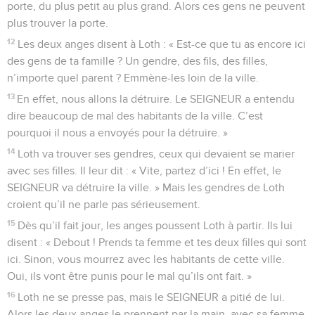
porte, du plus petit au plus grand. Alors ces gens ne peuvent
plus trouver la porte.
12
Les deux anges disent à Loth : « Est-ce que tu as encore ici
des gens de ta famille ? Un gendre, des fils, des filles,
n’importe quel parent ? Emmène-les loin de la ville.
13
En effet, nous allons la détruire. Le SEIGNEUR a entendu
dire beaucoup de mal des habitants de la ville. C’est
pourquoi il nous a envoyés pour la détruire. »
14
Loth va trouver ses gendres, ceux qui devaient se marier
avec ses filles. Il leur dit : « Vite, partez d’ici ! En effet, le
SEIGNEUR va détruire la ville. » Mais les gendres de Loth
croient qu’il ne parle pas sérieusement.
15
Dès qu’il fait jour, les anges poussent Loth à partir. Ils lui
disent : « Debout ! Prends ta femme et tes deux filles qui sont
ici. Sinon, vous mourrez avec les habitants de cette ville.
Oui, ils vont être punis pour le mal qu’ils ont fait. »
16
Loth ne se presse pas, mais le SEIGNEUR a pitié de lui.
Alors les deux anges le prennent par la main, avec sa femme