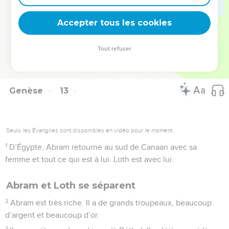
reconduisent Abram à la frontière avec sa femme et tout ce
Accepter tous les cookies
qui est à lui.
© Société biblique française – Bibli’O, 2000, avec autorisation. Pour vous procurer
Tout refuser
une Bible imprimée, rendez-vous sur www.editionsbiblio.fr
Genèse
13
Seuls les Évangiles sont disponibles en vidéo pour le moment.
1
D’Égypte, Abram retourne au sud de Canaan avec sa
femme et tout ce qui est à lui. Loth est avec lui.
Abram et Loth se séparent
2
Abram est très riche. Il a de grands troupeaux, beaucoup
d’argent et beaucoup d’or.
3