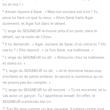
toi et moi ! »
6
Abram répond à Saraï : « Mais ton esclave est à toi ! Tu
peux lui faire ce que tu veux. » Alors Saraï traite Agar
durement, et Agar fuit dans le désert.
7
L’ange du SEIGNEUR la trouve près d’un puits, dans le
désert, sur la route de Chour.
8
Il lui demande : « Agar, esclave de Saraï, d’où viens-tu ? Où
vas-tu ? » Elle répond : « Je fuis Saraï, ma maîtresse. »
9
L’ange du SEIGNEUR lui dit : « Retourne chez ta maîtresse,
et obéis-lui. »
10
L’ange du SEIGNEUR lui dit : « Je te donnerai beaucoup
d’enfants et de petits-enfants. Ils seront si nombreux qu’on
ne pourra pas les compter. »
11
L’ange du SEIGNEUR lui dit encore : « Tu es enceinte, et tu
vas avoir un garçon. Tu l’appelleras Ismaël. En effet, le
SEIGNEUR a entendu ton cri.
12
Ton fils sera comme un âne sauvage. Il luttera contre tout