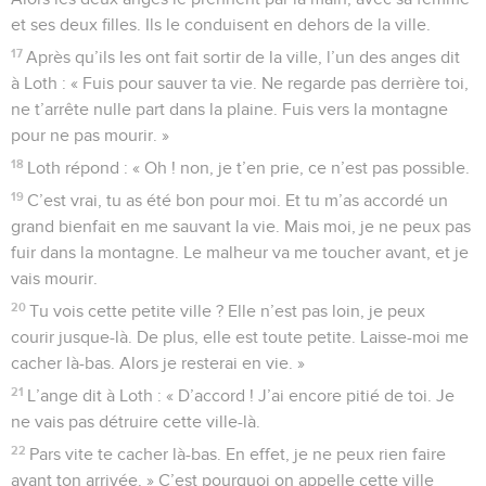
et ses deux filles. Ils le conduisent en dehors de la ville.
17
Après qu’ils les ont fait sortir de la ville, l’un des anges dit
à Loth : « Fuis pour sauver ta vie. Ne regarde pas derrière toi,
ne t’arrête nulle part dans la plaine. Fuis vers la montagne
pour ne pas mourir. »
18
Loth répond : « Oh ! non, je t’en prie, ce n’est pas possible.
19
C’est vrai, tu as été bon pour moi. Et tu m’as accordé un
grand bienfait en me sauvant la vie. Mais moi, je ne peux pas
fuir dans la montagne. Le malheur va me toucher avant, et je
vais mourir.
20
Tu vois cette petite ville ? Elle n’est pas loin, je peux
courir jusque-là. De plus, elle est toute petite. Laisse-moi me
cacher là-bas. Alors je resterai en vie. »
21
L’ange dit à Loth : « D’accord ! J’ai encore pitié de toi. Je
ne vais pas détruire cette ville-là.
22
Pars vite te cacher là-bas. En effet, je ne peux rien faire
avant ton arrivée. » C’est pourquoi on appelle cette ville