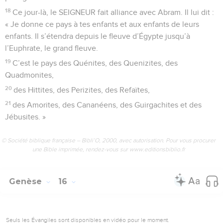
18
Ce jour-là, le SEIGNEUR fait alliance avec Abram. Il lui dit :
« Je donne ce pays à tes enfants et aux enfants de leurs
enfants. Il s’étendra depuis le fleuve d’Égypte jusqu’à
l’Euphrate, le grand fleuve.
19
C’est le pays des Quénites, des Quenizites, des
Quadmonites,
20
des Hittites, des Perizites, des Refaïtes,
21
des Amorites, des Cananéens, des Guirgachites et des
Jébusites. »
© Société biblique française – Bibli’O, 2000, avec autorisation. Pour vous procurer
une Bible imprimée, rendez-vous sur www.editionsbiblio.fr
Genèse
16
Seuls les Évangiles sont disponibles en vidéo pour le moment.