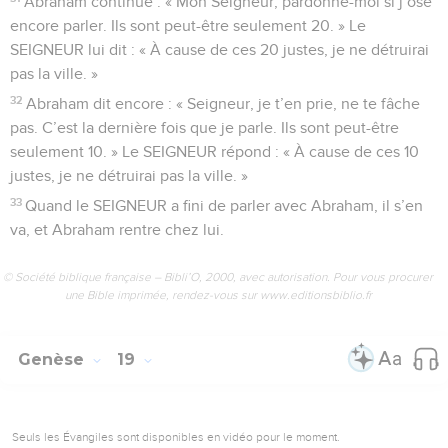
Abraham continue : « Mon Seigneur, pardonne-moi si j’ose
encore parler. Ils sont peut-être seulement 20. » Le
SEIGNEUR lui dit : « À cause de ces 20 justes, je ne détruirai
pas la ville. »
32
Abraham dit encore : « Seigneur, je t’en prie, ne te fâche
pas. C’est la dernière fois que je parle. Ils sont peut-être
seulement 10. » Le SEIGNEUR répond : « À cause de ces 10
justes, je ne détruirai pas la ville. »
33
Quand le SEIGNEUR a fini de parler avec Abraham, il s’en
va, et Abraham rentre chez lui.
© Société biblique française – Bibli’O, 2000, avec autorisation. Pour vous procurer
une Bible imprimée, rendez-vous sur www.editionsbiblio.fr
Genèse
19
Seuls les Évangiles sont disponibles en vidéo pour le moment.