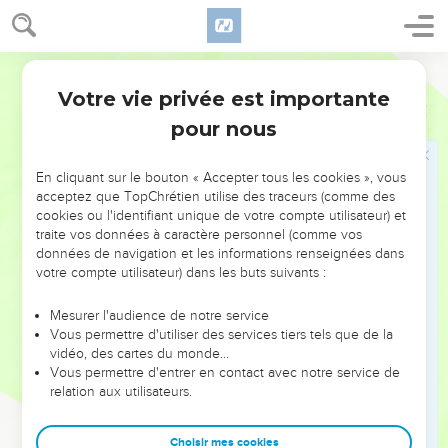
14
Quand Abram arrive en Égypte, les Égyptiens voient que
sa femme est très belle.
Parole de Vie
15
Des officiers du roi la voient et ils font des compliments
Votre vie privée est importante
Genèse
12
sur elle à leur maître. On conduit alors la femme dans le
pour nous
palais du roi.
16
Grâce à elle, le roi d’Égypte reçoit bien Abram. Il lui donne
En cliquant sur le bouton « Accepter tous les cookies », vous
des moutons, des chèvres et des bœufs, des serviteurs et
acceptez que TopChrétien utilise des traceurs (comme des
des servantes, des ânes, des ânesses et des chameaux.
cookies ou l'identifiant unique de votre compte utilisateur) et
traite vos données à caractère personnel (comme vos
17
Mais le SEIGNEUR frappe le roi d’Égypte et sa famille de
données de navigation et les informations renseignées dans
grands malheurs, à cause de Saraï, la femme d’Abram.
votre compte utilisateur) dans les buts suivants :
18
Le roi fait venir Abram et il lui dit : « Qu’est-ce que tu m’as
fait là ? Tu ne m’as pas dit que c’était ta femme ! Pourquoi
Mesurer l'audience de notre service
Vous permettre d'utiliser des services tiers tels que de la
donc ?
vidéo, des cartes du monde…
19
Tu as dit qu’elle était ta sœur. Pourquoi ? Et moi, je l’ai
Vous permettre d'entrer en contact avec notre service de
relation aux utilisateurs.
prise pour femme ! Maintenant, voilà ta femme ! Prends-la et
va-t’en ! »
Choisir mes cookies
20
Le roi d’Égypte donne des ordres à ses serviteurs. Ils