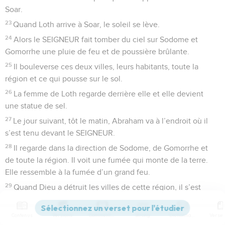
Soar.
23
Quand Loth arrive à Soar, le soleil se lève.
24
Alors le SEIGNEUR fait tomber du ciel sur Sodome et
Gomorrhe une pluie de feu et de poussière brûlante.
25
Il bouleverse ces deux villes, leurs habitants, toute la
région et ce qui pousse sur le sol.
26
La femme de Loth regarde derrière elle et elle devient
une statue de sel.
27
Le jour suivant, tôt le matin, Abraham va à l’endroit où il
s’est tenu devant le SEIGNEUR.
28
Il regarde dans la direction de Sodome, de Gomorrhe et
de toute la région. Il voit une fumée qui monte de la terre.
Elle ressemble à la fumée d’un grand feu.
29
Quand Dieu a détruit les villes de cette région, il s’est
souvenu d’Abraham. Quand Dieu a bouleversé les villes où
Loth avait habité, il a sauvé Loth du malheur.
Contenus
Versions
Commentaires
Strong
Dictionnaire