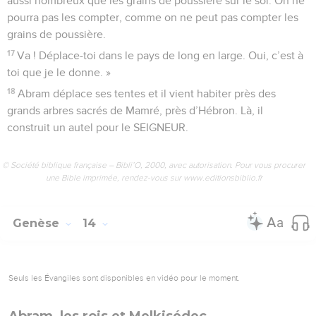
aussi nombreux que les grains de poussière sur le sol. On ne
pourra pas les compter, comme on ne peut pas compter les
grains de poussière.
17
Va ! Déplace-toi dans le pays de long en large. Oui, c’est à
toi que je le donne. »
18
Abram déplace ses tentes et il vient habiter près des
grands arbres sacrés de Mamré, près d’Hébron. Là, il
construit un autel pour le SEIGNEUR.
© Société biblique française – Bibli’O, 2000, avec autorisation. Pour vous procurer
une Bible imprimée, rendez-vous sur www.editionsbiblio.fr
Genèse
14
Seuls les Évangiles sont disponibles en vidéo pour le moment.
Abram, les rois et Melkisédec