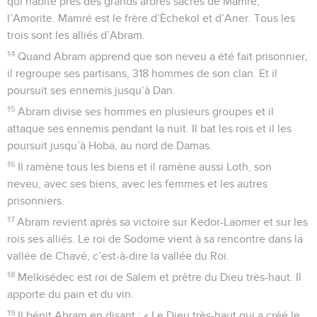
qui habite près des grands arbres sacrés de Mamré,
l’Amorite. Mamré est le frère d’Èchekol et d’Aner. Tous les
trois sont les alliés d’Abram.
14
Quand Abram apprend que son neveu a été fait prisonnier,
il regroupe ses partisans, 318 hommes de son clan. Et il
poursuit ses ennemis jusqu’à Dan.
15
Abram divise ses hommes en plusieurs groupes et il
attaque ses ennemis pendant la nuit. Il bat les rois et il les
poursuit jusqu’à Hoba, au nord de Damas.
16
Il ramène tous les biens et il ramène aussi Loth, son
neveu, avec ses biens, avec les femmes et les autres
prisonniers.
17
Abram revient après sa victoire sur Kedor-Laomer et sur les
rois ses alliés. Le roi de Sodome vient à sa rencontre dans la
vallée de Chavé, c’est-à-dire la vallée du Roi.
18
Melkisédec est roi de Salem et prêtre du Dieu très-haut. Il
apporte du pain et du vin.
19
Il bénit Abram en disant : « Le Dieu très-haut qui a créé le