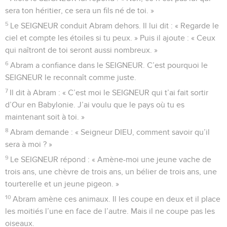
sera ton héritier, ce sera un fils né de toi. »
5
Le SEIGNEUR conduit Abram dehors. Il lui dit : « Regarde le
ciel et compte les étoiles si tu peux. » Puis il ajoute : « Ceux
qui naîtront de toi seront aussi nombreux. »
6
Abram a confiance dans le SEIGNEUR. C’est pourquoi le
SEIGNEUR le reconnaît comme juste.
7
Il dit à Abram : « C’est moi le SEIGNEUR qui t’ai fait sortir
d’Our en Babylonie. J’ai voulu que le pays où tu es
maintenant soit à toi. »
8
Abram demande : « Seigneur DIEU, comment savoir qu’il
sera à moi ? »
9
Le SEIGNEUR répond : « Amène-moi une jeune vache de
trois ans, une chèvre de trois ans, un bélier de trois ans, une
tourterelle et un jeune pigeon. »
10
Abram amène ces animaux. Il les coupe en deux et il place
les moitiés l’une en face de l’autre. Mais il ne coupe pas les
oiseaux.