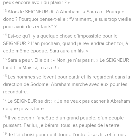
peux encore avoir du plaisir ? »
13
Alors le SEIGNEUR dit à Abraham : « Sara a ri. Pourquoi
donc ? Pourquoi pense-t-elle : “Vraiment, je suis trop vieille
pour avoir des enfants” ?
14
Est-ce qu’il y a quelque chose d’impossible pour le
SEIGNEUR ? L’an prochain, quand je reviendrai chez toi, à
cette même époque, Sara aura un fils. »
15
Sara a peur. Elle dit : « Non, je n’ai pas ri. » Le SEIGNEUR
lui dit : « Mais si, tu as ri ! »
16
Les hommes se lèvent pour partir et ils regardent dans la
direction de Sodome. Abraham marche avec eux pour les
reconduire.
17
Le SEIGNEUR se dit : « Je ne veux pas cacher à Abraham
ce que je vais faire.
18
Il va devenir l’ancêtre d’un grand peuple, d’un peuple
puissant. Par lui, je bénirai tous les peuples de la terre.
19
Je l’ai choisi pour qu’il donne l’ordre à ses fils et à tous