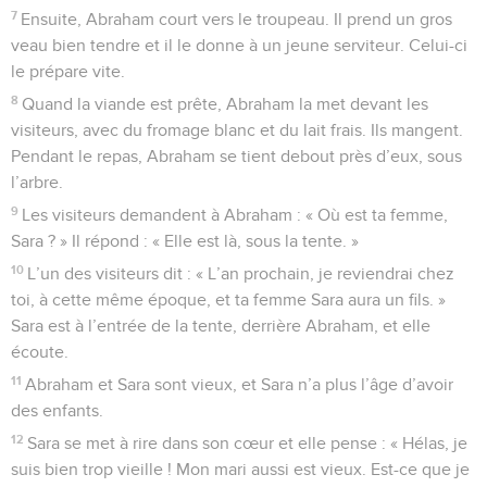
7
Ensuite, Abraham court vers le troupeau. Il prend un gros
veau bien tendre et il le donne à un jeune serviteur. Celui-ci
le prépare vite.
8
Quand la viande est prête, Abraham la met devant les
visiteurs, avec du fromage blanc et du lait frais. Ils mangent.
Pendant le repas, Abraham se tient debout près d’eux, sous
l’arbre.
9
Les visiteurs demandent à Abraham : « Où est ta femme,
Sara ? » Il répond : « Elle est là, sous la tente. »
10
L’un des visiteurs dit : « L’an prochain, je reviendrai chez
toi, à cette même époque, et ta femme Sara aura un fils. »
Sara est à l’entrée de la tente, derrière Abraham, et elle
écoute.
11
Abraham et Sara sont vieux, et Sara n’a plus l’âge d’avoir
des enfants.
12
Sara se met à rire dans son cœur et elle pense : « Hélas, je
suis bien trop vieille ! Mon mari aussi est vieux. Est-ce que je