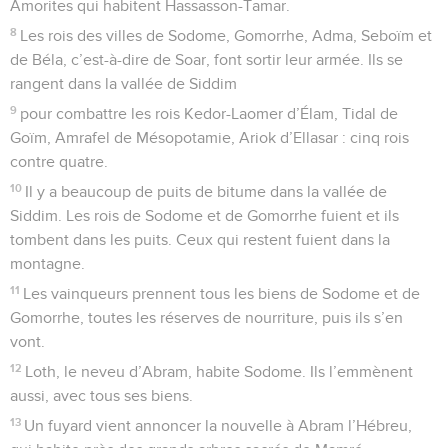
Amorites qui habitent Hassasson-Tamar.
8
Les rois des villes de Sodome, Gomorrhe, Adma, Seboïm et
de Béla, c’est-à-dire de Soar, font sortir leur armée. Ils se
rangent dans la vallée de Siddim
9
pour combattre les rois Kedor-Laomer d’Élam, Tidal de
Goïm, Amrafel de Mésopotamie, Ariok d’Ellasar : cinq rois
contre quatre.
10
Il y a beaucoup de puits de bitume dans la vallée de
Siddim. Les rois de Sodome et de Gomorrhe fuient et ils
tombent dans les puits. Ceux qui restent fuient dans la
montagne.
11
Les vainqueurs prennent tous les biens de Sodome et de
Gomorrhe, toutes les réserves de nourriture, puis ils s’en
vont.
12
Loth, le neveu d’Abram, habite Sodome. Ils l’emmènent
aussi, avec tous ses biens.
13
Un fuyard vient annoncer la nouvelle à Abram l’Hébreu,