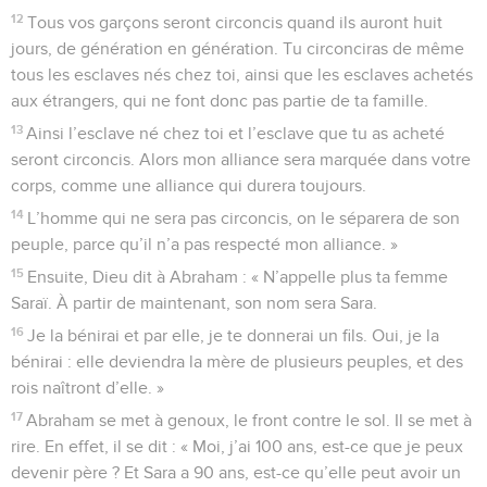
12
Tous vos garçons seront circoncis quand ils auront huit
jours, de génération en génération. Tu circonciras de même
tous les esclaves nés chez toi, ainsi que les esclaves achetés
aux étrangers, qui ne font donc pas partie de ta famille.
13
Ainsi l’esclave né chez toi et l’esclave que tu as acheté
seront circoncis. Alors mon alliance sera marquée dans votre
corps, comme une alliance qui durera toujours.
14
L’homme qui ne sera pas circoncis, on le séparera de son
peuple, parce qu’il n’a pas respecté mon alliance. »
15
Ensuite, Dieu dit à Abraham : « N’appelle plus ta femme
Saraï. À partir de maintenant, son nom sera Sara.
16
Je la bénirai et par elle, je te donnerai un fils. Oui, je la
bénirai : elle deviendra la mère de plusieurs peuples, et des
rois naîtront d’elle. »
17
Abraham se met à genoux, le front contre le sol. Il se met à
rire. En effet, il se dit : « Moi, j’ai 100 ans, est-ce que je peux
devenir père ? Et Sara a 90 ans, est-ce qu’elle peut avoir un