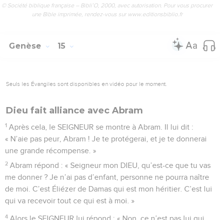
© Société biblique française – Bibli’O, 2000, avec autorisation. Pour vous procurer
une Bible imprimée, rendez-vous sur www.editionsbiblio.fr
Genèse
15
Seuls les Évangiles sont disponibles en vidéo pour le moment.
Dieu fait alliance avec Abram
1
Après cela, le SEIGNEUR se montre à Abram. Il lui dit :
« N’aie pas peur, Abram ! Je te protégerai, et je te donnerai
une grande récompense. »
2
Abram répond : « Seigneur mon DIEU, qu’est-ce que tu vas
me donner ? Je n’ai pas d’enfant, personne ne pourra naître
de moi. C’est Éliézer de Damas qui est mon héritier. C’est lui
qui va recevoir tout ce qui est à moi. »
4
Alors le SEIGNEUR lui répond : « Non, ce n’est pas lui qui