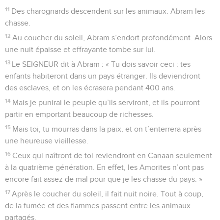
11
Des charognards descendent sur les animaux. Abram les
chasse.
12
Au coucher du soleil, Abram s’endort profondément. Alors
une nuit épaisse et effrayante tombe sur lui.
13
Le SEIGNEUR dit à Abram : « Tu dois savoir ceci : tes
enfants habiteront dans un pays étranger. Ils deviendront
des esclaves, et on les écrasera pendant 400 ans.
14
Mais je punirai le peuple qu’ils serviront, et ils pourront
partir en emportant beaucoup de richesses.
15
Mais toi, tu mourras dans la paix, et on t’enterrera après
une heureuse vieillesse.
16
Ceux qui naîtront de toi reviendront en Canaan seulement
à la quatrième génération. En effet, les Amorites n’ont pas
encore fait assez de mal pour que je les chasse du pays. »
17
Après le coucher du soleil, il fait nuit noire. Tout à coup,
de la fumée et des flammes passent entre les animaux
partagés.