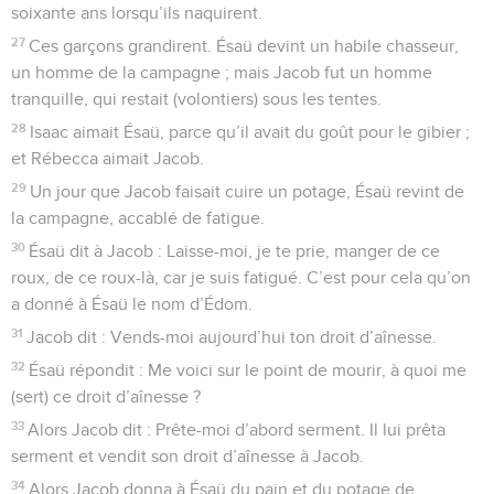
soixante ans lorsqu’ils naquirent.
27
Ces garçons grandirent. Ésaü devint un habile chasseur,
un homme de la campagne ; mais Jacob fut un homme
tranquille, qui restait (volontiers) sous les tentes.
28
Isaac aimait Ésaü, parce qu’il avait du goût pour le gibier ;
et Rébecca aimait Jacob.
29
Un jour que Jacob faisait cuire un potage, Ésaü revint de
la campagne, accablé de fatigue.
30
Ésaü dit à Jacob : Laisse-moi, je te prie, manger de ce
roux, de ce roux-là, car je suis fatigué. C’est pour cela qu’on
a donné à Ésaü le nom d’Édom.
31
Jacob dit : Vends-moi aujourd’hui ton droit d’aînesse.
32
Ésaü répondit : Me voici sur le point de mourir, à quoi me
(sert) ce droit d’aînesse ?
33
Alors Jacob dit : Prête-moi d’abord serment. Il lui prêta
serment et vendit son droit d’aînesse à Jacob.
34
Alors Jacob donna à Ésaü du pain et du potage de