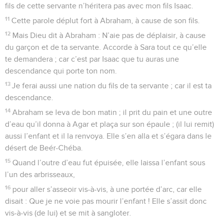
fils de cette servante n’héritera pas avec mon fils Isaac.
11
Cette parole déplut fort à Abraham, à cause de son fils.
12
Mais Dieu dit à Abraham : N’aie pas de déplaisir, à cause
du garçon et de ta servante. Accorde à Sara tout ce qu’elle
te demandera ; car c’est par Isaac que tu auras une
descendance qui porte ton nom.
13
Je ferai aussi une nation du fils de ta servante ; car il est ta
descendance.
14
Abraham se leva de bon matin ; il prit du pain et une outre
d’eau qu’il donna à Agar et plaça sur son épaule ; (il lui remit)
aussi l’enfant et il la renvoya. Elle s’en alla et s’égara dans le
désert de Beér-Chéba.
15
Quand l’outre d’eau fut épuisée, elle laissa l’enfant sous
l’un des arbrisseaux,
16
pour aller s’asseoir vis-à-vis, à une portée d’arc, car elle
disait : Que je ne voie pas mourir l’enfant ! Elle s’assit donc
vis-à-vis (de lui) et se mit à sangloter.