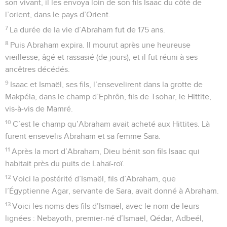
son vivant, il les envoya loin de son fils Isaac du côté de
l’orient, dans le pays d’Orient.
7
La durée de la vie d’Abraham fut de 175 ans.
8
Puis Abraham expira. Il mourut après une heureuse
vieillesse, âgé et rassasié (de jours), et il fut réuni à ses
ancêtres décédés.
9
Isaac et Ismaël, ses fils, l’ensevelirent dans la grotte de
Makpéla, dans le champ d’Ephrôn, fils de Tsohar, le Hittite,
vis-à-vis de Mamré.
10
C’est le champ qu’Abraham avait acheté aux Hittites. Là
furent ensevelis Abraham et sa femme Sara.
11
Après la mort d’Abraham, Dieu bénit son fils Isaac qui
habitait près du puits de Lahaï-roï.
12
Voici la postérité d’Ismaël, fils d’Abraham, que
l’Égyptienne Agar, servante de Sara, avait donné à Abraham.
13
Voici les noms des fils d’Ismaël, avec le nom de leurs
lignées : Nebayoth, premier-né d’Ismaël, Qédar, Adbeél,