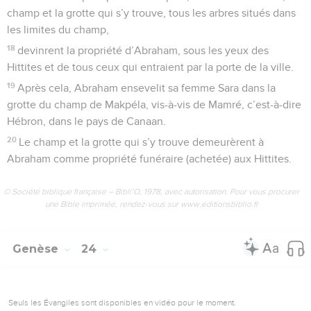
champ et la grotte qui s’y trouve, tous les arbres situés dans
les limites du champ,
18
devinrent la propriété d’Abraham, sous les yeux des
Hittites et de tous ceux qui entraient par la porte de la ville.
19
Après cela, Abraham ensevelit sa femme Sara dans la
grotte du champ de Makpéla, vis-à-vis de Mamré, c’est-à-dire
Hébron, dans le pays de Canaan.
20
Le champ et la grotte qui s’y trouve demeurèrent à
Abraham comme propriété funéraire (achetée) aux Hittites.
© Société biblique française – Bibli’O, 1978, avec autorisation. Pour vous procurer
une Bible imprimée, rendez-vous sur www.editionsbiblio.fr
Genèse
24
Seuls les Évangiles sont disponibles en vidéo pour le moment.