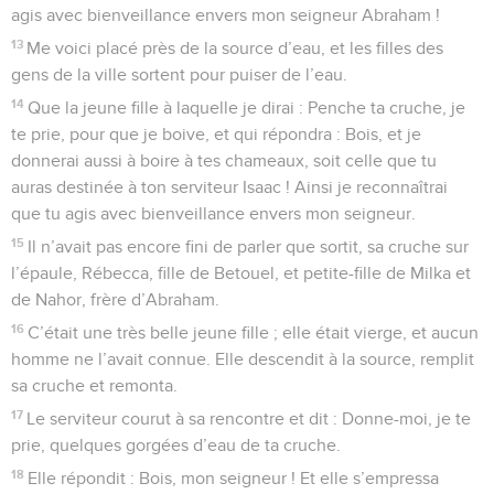
agis avec bienveillance envers mon seigneur Abraham !
13
Me voici placé près de la source d’eau, et les filles des
gens de la ville sortent pour puiser de l’eau.
14
Que la jeune fille à laquelle je dirai : Penche ta cruche, je
te prie, pour que je boive, et qui répondra : Bois, et je
donnerai aussi à boire à tes chameaux, soit celle que tu
auras destinée à ton serviteur Isaac ! Ainsi je reconnaîtrai
que tu agis avec bienveillance envers mon seigneur.
15
Il n’avait pas encore fini de parler que sortit, sa cruche sur
l’épaule, Rébecca, fille de Betouel, et petite-fille de Milka et
de Nahor, frère d’Abraham.
16
C’était une très belle jeune fille ; elle était vierge, et aucun
homme ne l’avait connue. Elle descendit à la source, remplit
sa cruche et remonta.
17
Le serviteur courut à sa rencontre et dit : Donne-moi, je te
prie, quelques gorgées d’eau de ta cruche.
18
Elle répondit : Bois, mon seigneur ! Et elle s’empressa