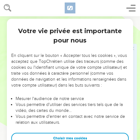
à cause de ma femme.
12
De plus, il est vrai qu’elle est ma sœur, fille de mon père ;
Segond 1978 (Colombe)
seulement, elle n’est pas fille de ma mère et elle est
Votre vie privée est importante
devenue ma femme.
Genèse
20
pour nous
13
Lorsque Dieu m’a fait errer loin de ma famille, j’ai dit (à
Sara) : Fais-moi la faveur, dans tous les endroits où nous
irons, de dire que je suis ton frère.
En cliquant sur le bouton « Accepter tous les cookies », vous
acceptez que TopChrétien utilise des traceurs (comme des
14
Abimélek prit du petit et du gros bétail, des serviteurs et
cookies ou l'identifiant unique de votre compte utilisateur) et
des servantes, et les donna à Abraham ; il lui rendit aussi sa
traite vos données à caractère personnel (comme vos
données de navigation et les informations renseignées dans
femme Sara.
votre compte utilisateur) dans les buts suivants :
15
Abimélek dit : Voici mon pays devant toi, habite où il te
plaira.
Mesurer l'audience de notre service
Vous permettre d'utiliser des services tiers tels que de la
16
Il dit à Sara : Je donne à ton frère mille (pièces) d’argent ;
vidéo, des cartes du monde…
cela te sera un voile sur les yeux pour tous ceux qui sont
Vous permettre d'entrer en contact avec notre service de
avec toi, ainsi ton honneur sera sauf.
relation aux utilisateurs.
17
Abraham pria Dieu qui guérit Abimélek, sa femme et ses
servantes, et elles purent enfanter.
Choisir mes cookies