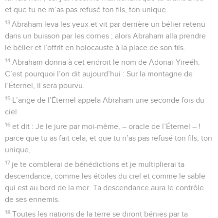
et que tu ne m’as pas refusé ton fils, ton unique.
13
Abraham leva les yeux et vit par derrière un bélier retenu
dans un buisson par les cornes ; alors Abraham alla prendre
le bélier et l’offrit en holocauste à la place de son fils.
14
Abraham donna à cet endroit le nom de Adonaï-Yireéh.
C’est pourquoi l’on dit aujourd’hui : Sur la montagne de
l’Éternel, il sera pourvu.
15
L’ange de l’Éternel appela Abraham une seconde fois du
ciel
16
et dit : Je le jure par moi-même, – oracle de l’Éternel – !
parce que tu as fait cela, et que tu n’as pas refusé ton fils, ton
unique,
17
je te comblerai de bénédictions et je multiplierai ta
descendance, comme les étoiles du ciel et comme le sable
qui est au bord de la mer. Ta descendance aura le contrôle
de ses ennemis.
18
Toutes les nations de la terre se diront bénies par ta