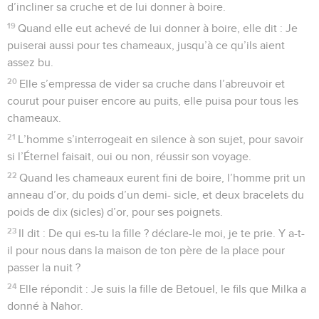
d’incliner sa cruche et de lui donner à boire.
19
Quand elle eut achevé de lui donner à boire, elle dit : Je
puiserai aussi pour tes chameaux, jusqu’à ce qu’ils aient
assez bu.
20
Elle s’empressa de vider sa cruche dans l’abreuvoir et
courut pour puiser encore au puits, elle puisa pour tous les
chameaux.
21
L’homme s’interrogeait en silence à son sujet, pour savoir
si l’Éternel faisait, oui ou non, réussir son voyage.
22
Quand les chameaux eurent fini de boire, l’homme prit un
anneau d’or, du poids d’un demi- sicle, et deux bracelets du
poids de dix (sicles) d’or, pour ses poignets.
23
Il dit : De qui es-tu la fille ? déclare-le moi, je te prie. Y a-t-
il pour nous dans la maison de ton père de la place pour
passer la nuit ?
24
Elle répondit : Je suis la fille de Betouel, le fils que Milka a
donné à Nahor.