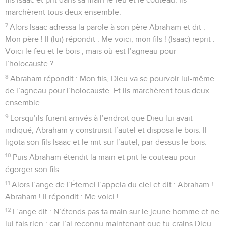
marchèrent tous deux ensemble.
7
Alors Isaac adressa la parole à son père Abraham et dit :
Mon père ! Il (lui) répondit : Me voici, mon fils ! (Isaac) reprit :
Voici le feu et le bois ; mais où est l’agneau pour
l’holocauste ?
8
Abraham répondit : Mon fils, Dieu va se pourvoir lui-même
de l’agneau pour l’holocauste. Et ils marchèrent tous deux
ensemble.
9
Lorsqu’ils furent arrivés à l’endroit que Dieu lui avait
indiqué, Abraham y construisit l’autel et disposa le bois. Il
ligota son fils Isaac et le mit sur l’autel, par-dessus le bois.
10
Puis Abraham étendit la main et prit le couteau pour
égorger son fils.
11
Alors l’ange de l’Éternel l’appela du ciel et dit : Abraham !
Abraham ! Il répondit : Me voici !
12
L’ange dit : N’étends pas ta main sur le jeune homme et ne
lui fais rien ; car j’ai reconnu maintenant que tu crains Dieu