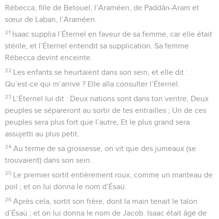
Rébecca, fille de Betouel, l’Araméen, de Paddân-Aram et
sœur de Laban, l’Araméen.
21
Isaac supplia l’Éternel en faveur de sa femme, car elle était
stérile, et l’Éternel entendit sa supplication. Sa femme
Rébecca devint enceinte.
22
Les enfants se heurtaient dans son sein, et elle dit :
Qu’est-ce qui m’arrive ? Elle alla consulter l’Éternel.
23
L’Éternel lui dit : Deux nations sont dans ton ventre, Deux
peuples se sépareront au sortir de tes entrailles ; Un de ces
peuples sera plus fort que l’autre, Et le plus grand sera
assujetti au plus petit.
24
Au terme de sa grossesse, on vit que des jumeaux (se
trouvaient) dans son sein.
25
Le premier sortit entièrement roux, comme un manteau de
poil ; et on lui donna le nom d’Ésaü.
26
Après cela, sortit son frère, dont la main tenait le talon
d’Ésaü ; et on lui donna le nom de Jacob. Isaac était âgé de