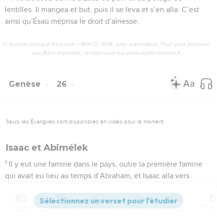
lentilles. Il mangea et but, puis il se leva et s’en alla. C’est
ainsi qu’Ésaü méprisa le droit d’aînesse.
© Société biblique française – Bibli’O, 1978, avec autorisation. Pour vous procurer
une Bible imprimée, rendez-vous sur www.editionsbiblio.fr
Genèse
26
Seuls les Évangiles sont disponibles en vidéo pour le moment.
Isaac et Abimélek
1
Il y eut une famine dans le pays, outre la première famine
qui avait eu lieu au temps d’Abraham, et Isaac alla vers
Abimélek, roi des Philistins, à Guérar.
2
L’Éternel lui apparut et dit : Ne descends pas en Égypte,
Contenus
Versions
Commentaires
Strong
Dictionnaire
demeure dans le pays que je te dirai.