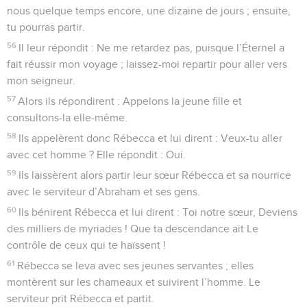
nous quelque temps encore, une dizaine de jours ; ensuite,
tu pourras partir.
56
Il leur répondit : Ne me retardez pas, puisque l’Éternel a
fait réussir mon voyage ; laissez-moi repartir pour aller vers
mon seigneur.
57
Alors ils répondirent : Appelons la jeune fille et
consultons-la elle-même.
58
Ils appelèrent donc Rébecca et lui dirent : Veux-tu aller
avec cet homme ? Elle répondit : Oui.
59
Ils laissèrent alors partir leur sœur Rébecca et sa nourrice
avec le serviteur d’Abraham et ses gens.
60
Ils bénirent Rébecca et lui dirent : Toi notre sœur, Deviens
des milliers de myriades ! Que ta descendance ait Le
contrôle de ceux qui te haïssent !
61
Rébecca se leva avec ses jeunes servantes ; elles
montèrent sur les chameaux et suivirent l’homme. Le
serviteur prit Rébecca et partit.