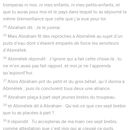
tromperas ni moi, ni mes enfants, ni mes petits-enfants, et
que tu auras pour moi et le pays dans lequel tu as séjourné la
même bienveillance que celle que j’ai eue pour toi.
24
Abraham dit : Je le jurerai.
25
Mais Abraham fit des reproches à Abimélek au sujet d’un
puits d’eau dont s’étaient emparés de force les serviteurs
d’Abimélek.
26
Abimélek répondit : J’ignore qui a fait cette chose-là : tu
ne m’en avais pas fait rapport, et moi je ne l’apprends
qu’aujourd’hui.
27
Alors Abraham prit du petit et du gros bétail, qu’il donna à
Abimélek ; puis ils conclurent tous deux une alliance.
28
Abraham plaça à part sept jeunes brebis du troupeau,
29
et Abimélek dit à Abraham : Qu’est-ce que ces sept brebis
que tu as placées à part ?
30
Il répondit : Tu accepteras de ma main ces sept brebis,
comme attestation que c’est moi qui ai creusé ce puits.