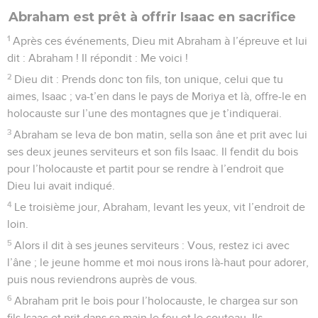
Abraham est prêt à offrir Isaac en sacrifice
1
Après ces événements, Dieu mit Abraham à l’épreuve et lui
dit : Abraham ! Il répondit : Me voici !
2
Dieu dit : Prends donc ton fils, ton unique, celui que tu
aimes, Isaac ; va-t’en dans le pays de Moriya et là, offre-le en
holocauste sur l’une des montagnes que je t’indiquerai.
3
Abraham se leva de bon matin, sella son âne et prit avec lui
ses deux jeunes serviteurs et son fils Isaac. Il fendit du bois
pour l’holocauste et partit pour se rendre à l’endroit que
Dieu lui avait indiqué.
4
Le troisième jour, Abraham, levant les yeux, vit l’endroit de
loin.
5
Alors il dit à ses jeunes serviteurs : Vous, restez ici avec
l’âne ; le jeune homme et moi nous irons là-haut pour adorer,
puis nous reviendrons auprès de vous.
6
Abraham prit le bois pour l’holocauste, le chargea sur son
fils Isaac et prit dans sa main le feu et le couteau. Ils