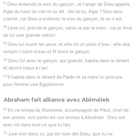
17
Dieu entendit la voix du garçon ; et l’ange de Dieu appela
Agar du haut du ciel et lui dit : Qu’as-tu, Agar ? Sois sans
crainte, car Dieu a entendu la voix du garçon, là où il est.
18
Lève-toi, prends le garçon, saisis-le par la main ; car je ferai
de lui une grande nation.
19
Dieu lui ouvrit les yeux, et elle vit un puits d’eau ; elle alla
remplir l’outre d’eau et fit boire le garçon.
20
Dieu fut avec le garçon, qui grandit, habita dans le désert
et devint tireur à l’arc.
21
Il habita dans le désert de Parân et sa mère lui procura
pour femme une Égyptienne.
Abraham fait alliance avec Abimélek
22
En ce temps-là, Abimélek, accompagné de Pikol, chef de
son armée, vint parler en ces termes à Abraham : Dieu est
avec toi dans tout ce que tu fais.
23
Jure-moi donc ici, par (le nom de) Dieu, que tu ne