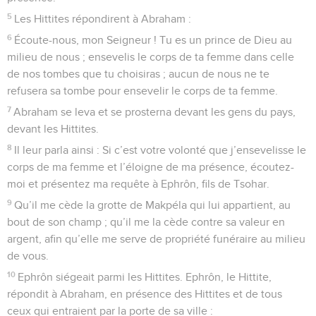
5
Les Hittites répondirent à Abraham :
6
Écoute-nous, mon Seigneur ! Tu es un prince de Dieu au
milieu de nous ; ensevelis le corps de ta femme dans celle
de nos tombes que tu choisiras ; aucun de nous ne te
refusera sa tombe pour ensevelir le corps de ta femme.
7
Abraham se leva et se prosterna devant les gens du pays,
devant les Hittites.
8
Il leur parla ainsi : Si c’est votre volonté que j’ensevelisse le
corps de ma femme et l’éloigne de ma présence, écoutez-
moi et présentez ma requête à Ephrôn, fils de Tsohar.
9
Qu’il me cède la grotte de Makpéla qui lui appartient, au
bout de son champ ; qu’il me la cède contre sa valeur en
argent, afin qu’elle me serve de propriété funéraire au milieu
de vous.
10
Ephrôn siégeait parmi les Hittites. Ephrôn, le Hittite,
répondit à Abraham, en présence des Hittites et de tous
ceux qui entraient par la porte de sa ville :