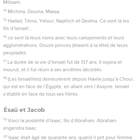
Mibsam,
14
Michma, Douma, Massa,
15
Hadad, Téma, Yetour, Naphich et Qedma. Ce sont là les
fils d’Ismaël ;
16
ce sont là leurs noms avec leurs campements et leurs
agglomérations. Douze princes (étaient à la tête) de leurs
peuplades.
17
La durée de la vie d’Ismaël fut de 137 ans. Il expira et
mourut, et il fut réuni à ses ancêtres décédés.
18
(Les Ismaélites) demeurèrent depuis Havila jusqu’à Chour,
qui est en face de l’Égypte, en allant vers l’Assyrie. Ismaël
s’établit en face de tous ses frères.
Ésaü et Jacob
19
Voici la postérité d’Isaac, fils d’Abraham. Abraham
engendra Isaac.
20
Isaac était âgé de quarante ans, quand il prit pour femme