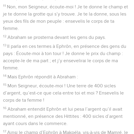
11
Non, mon Seigneur, écoute-moi ! Je te donne le champ et
je te donne la grotte qui s’y trouve. Je te la donne, sous les
yeux des fils de mon peuple : ensevelis le corps de ta
femme.
12
Abraham se prosterna devant les gens du pays.
13
Il parla en ces termes à Ephrôn, en présence des gens du
pays : Écoute-moi à ton tour ! Je donne le prix du champ :
accepte-le de ma part ; et j’y ensevelirai le corps de ma
femme.
14
Mais Ephrôn répondit à Abraham :
15
Mon Seigneur, écoute-moi ! Une terre de 400 sicles
d’argent, qu’est-ce que cela entre toi et moi ? Ensevelis le
corps de ta femme !
16
Abraham entendit Ephrôn et lui pesa l’argent qu’il avait
mentionné, en présence des Hittites : 400 sicles d’argent
ayant cours dans le commerce.
17
Ainsi le champ d’Ephrôn à Makpéla, vis-à-vis de Mamré, le