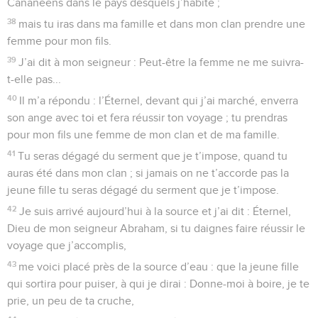
Cananéens dans le pays desquels j’habite ;
38
mais tu iras dans ma famille et dans mon clan prendre une
femme pour mon fils.
39
J’ai dit à mon seigneur : Peut-être la femme ne me suivra-
t-elle pas...
40
Il m’a répondu : l’Éternel, devant qui j’ai marché, enverra
son ange avec toi et fera réussir ton voyage ; tu prendras
pour mon fils une femme de mon clan et de ma famille.
41
Tu seras dégagé du serment que je t’impose, quand tu
auras été dans mon clan ; si jamais on ne t’accorde pas la
jeune fille tu seras dégagé du serment que je t’impose.
42
Je suis arrivé aujourd’hui à la source et j’ai dit : Éternel,
Dieu de mon seigneur Abraham, si tu daignes faire réussir le
voyage que j’accomplis,
43
me voici placé près de la source d’eau : que la jeune fille
qui sortira pour puiser, à qui je dirai : Donne-moi à boire, je te
prie, un peu de ta cruche,