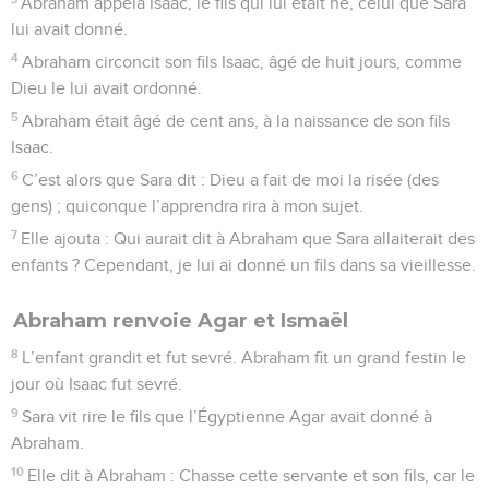
Abraham appela Isaac, le fils qui lui était né, celui que Sara
lui avait donné.
4
Abraham circoncit son fils Isaac, âgé de huit jours, comme
Dieu le lui avait ordonné.
5
Abraham était âgé de cent ans, à la naissance de son fils
Isaac.
6
C’est alors que Sara dit : Dieu a fait de moi la risée (des
gens) ; quiconque l’apprendra rira à mon sujet.
7
Elle ajouta : Qui aurait dit à Abraham que Sara allaiterait des
enfants ? Cependant, je lui ai donné un fils dans sa vieillesse.
Abraham renvoie Agar et Ismaël
8
L’enfant grandit et fut sevré. Abraham fit un grand festin le
jour où Isaac fut sevré.
9
Sara vit rire le fils que l’Égyptienne Agar avait donné à
Abraham.
10
Elle dit à Abraham : Chasse cette servante et son fils, car le