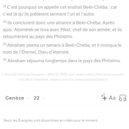
31
C’est pourquoi on appelle cet endroit Beér-Chéba ; car
c’est là qu’ils prêtèrent serment l’un et l’autre.
32
Ils conclurent donc une alliance à Beér-Chéba. Après
quoi, Abimélek se leva avec Pikol, chef de son armée, et ils
retournèrent au pays des Philistins.
33
Abraham planta un tamaris à Beér-Chéba, et il invoqua le
nom de l’Éternel, Dieu d’éternité.
34
Abraham séjourna longtemps dans le pays des Philistins.
© Société biblique française – Bibli’O, 1978, avec autorisation. Pour vous procurer
une Bible imprimée, rendez-vous sur www.editionsbiblio.fr
Genèse
22
Seuls les Évangiles sont disponibles en vidéo pour le moment.