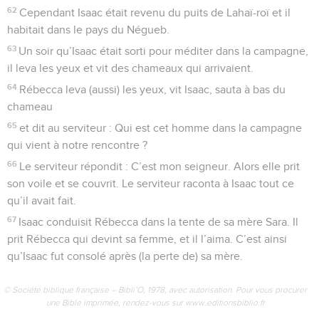
62
Cependant Isaac était revenu du puits de Lahaï-roï et il
habitait dans le pays du Négueb.
63
Un soir qu’Isaac était sorti pour méditer dans la campagne,
il leva les yeux et vit des chameaux qui arrivaient.
64
Rébecca leva (aussi) les yeux, vit Isaac, sauta à bas du
chameau
65
et dit au serviteur : Qui est cet homme dans la campagne
qui vient à notre rencontre ?
66
Le serviteur répondit : C’est mon seigneur. Alors elle prit
son voile et se couvrit. Le serviteur raconta à Isaac tout ce
qu’il avait fait.
67
Isaac conduisit Rébecca dans la tente de sa mère Sara. Il
prit Rébecca qui devint sa femme, et il l’aima. C’est ainsi
qu’Isaac fut consolé après (la perte de) sa mère.
© Société biblique française – Bibli’O, 1978, avec autorisation. Pour vous procurer
une Bible imprimée, rendez-vous sur www.editionsbiblio.fr