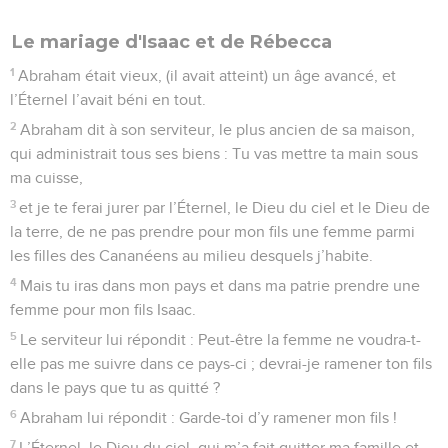
Le mariage d'Isaac et de Rébecca
1
Abraham était vieux, (il avait atteint) un âge avancé, et
l’Éternel l’avait béni en tout.
2
Abraham dit à son serviteur, le plus ancien de sa maison,
qui administrait tous ses biens : Tu vas mettre ta main sous
ma cuisse,
3
et je te ferai jurer par l’Éternel, le Dieu du ciel et le Dieu de
la terre, de ne pas prendre pour mon fils une femme parmi
les filles des Cananéens au milieu desquels j’habite.
4
Mais tu iras dans mon pays et dans ma patrie prendre une
femme pour mon fils Isaac.
5
Le serviteur lui répondit : Peut-être la femme ne voudra-t-
elle pas me suivre dans ce pays-ci ; devrai-je ramener ton fils
dans le pays que tu as quitté ?
6
Abraham lui répondit : Garde-toi d’y ramener mon fils !
7
L’Éternel, le Dieu du ciel, qui m’a fait quitter ma famille et