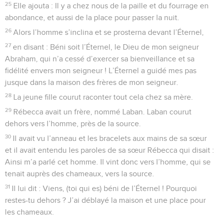
25
Elle ajouta : Il y a chez nous de la paille et du fourrage en
abondance, et aussi de la place pour passer la nuit.
26
Alors l’homme s’inclina et se prosterna devant l’Éternel,
27
en disant : Béni soit l’Éternel, le Dieu de mon seigneur
Abraham, qui n’a cessé d’exercer sa bienveillance et sa
fidélité envers mon seigneur ! L’Éternel a guidé mes pas
jusque dans la maison des frères de mon seigneur.
28
La jeune fille courut raconter tout cela chez sa mère.
29
Rébecca avait un frère, nommé Laban. Laban courut
dehors vers l’homme, près de la source.
30
Il avait vu l’anneau et les bracelets aux mains de sa sœur
et il avait entendu les paroles de sa sœur Rébecca qui disait :
Ainsi m’a parlé cet homme. Il vint donc vers l’homme, qui se
tenait auprès des chameaux, vers la source.
31
Il lui dit : Viens, (toi qui es) béni de l’Éternel ! Pourquoi
restes-tu dehors ? J’ai déblayé la maison et une place pour
les chameaux.