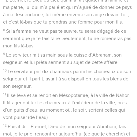
ma patrie, lui qui m’a parlé et qui m’a juré de donner ce pays
à ma descendance, lui-même enverra son ange devant toi ;
et c’est là-bas que tu prendras une femme pour mon fils.
8
Si la femme ne veut pas te suivre, tu seras dégagé de ce
serment que je te fais faire. Seulement, tu ne ramèneras pas
mon fils là-bas.
9
Le serviteur mit sa main sous la cuisse d’Abraham, son
seigneur, et lui prêta serment au sujet de cette affaire.
10
Le serviteur prit dix chameaux parmi les chameaux de son
seigneur et il partit, ayant à sa disposition tous les biens de
son seigneur.
11
Il se leva et se rendit en Mésopotamie, à la ville de Nahor.
Il fit agenouiller les chameaux à l’extérieur de la ville, près
d’un puits d’eau, au moment où, le soir, sortent celles qui
vont puiser (de l’eau).
12
Puis il dit : Éternel, Dieu de mon seigneur Abraham, fais-
moi, je te prie, rencontrer aujourd’hui (ce que je cherche) et