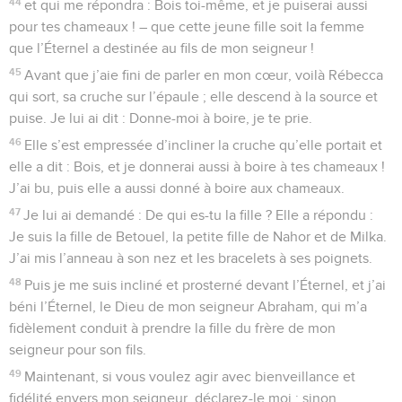
44
et qui me répondra : Bois toi-même, et je puiserai aussi
pour tes chameaux ! – que cette jeune fille soit la femme
que l’Éternel a destinée au fils de mon seigneur !
45
Avant que j’aie fini de parler en mon cœur, voilà Rébecca
qui sort, sa cruche sur l’épaule ; elle descend à la source et
puise. Je lui ai dit : Donne-moi à boire, je te prie.
46
Elle s’est empressée d’incliner la cruche qu’elle portait et
elle a dit : Bois, et je donnerai aussi à boire à tes chameaux !
J’ai bu, puis elle a aussi donné à boire aux chameaux.
47
Je lui ai demandé : De qui es-tu la fille ? Elle a répondu :
Je suis la fille de Betouel, la petite fille de Nahor et de Milka.
J’ai mis l’anneau à son nez et les bracelets à ses poignets.
48
Puis je me suis incliné et prosterné devant l’Éternel, et j’ai
béni l’Éternel, le Dieu de mon seigneur Abraham, qui m’a
fidèlement conduit à prendre la fille du frère de mon
seigneur pour son fils.
49
Maintenant, si vous voulez agir avec bienveillance et
fidélité envers mon seigneur, déclarez-le moi ; sinon,