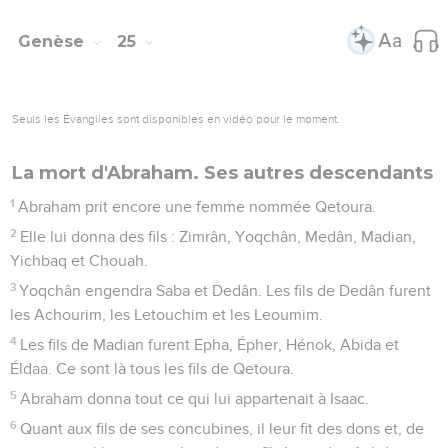
Genèse
25
Seuls les Évangiles sont disponibles en vidéo pour le moment.
La mort d'Abraham. Ses autres descendants
1
Abraham prit encore une femme nommée Qetoura.
2
Elle lui donna des fils : Zimrân, Yoqchân, Medân, Madian,
Yichbaq et Chouah.
3
Yoqchân engendra Saba et Dedân. Les fils de Dedân furent
les Achourim, les Letouchim et les Leoumim.
4
Les fils de Madian furent Epha, Épher, Hénok, Abida et
Éldaa. Ce sont là tous les fils de Qetoura.
5
Abraham donna tout ce qui lui appartenait à Isaac.
6
Quant aux fils de ses concubines, il leur fit des dons et, de