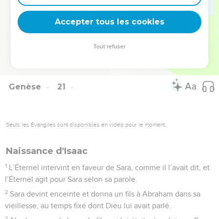
18
Car l’Éternel avait frappé de stérilité toute la maison
Accepter tous les cookies
d’Abimélek, à cause de Sara, femme d’Abraham.
© Société biblique française – Bibli’O, 1978, avec autorisation. Pour vous procurer
Tout refuser
une Bible imprimée, rendez-vous sur www.editionsbiblio.fr
Genèse
21
Seuls les Évangiles sont disponibles en vidéo pour le moment.
Naissance d'Isaac
1
L’Éternel intervint en faveur de Sara, comme il l’avait dit, et
l’Éternel agit pour Sara selon sa parole.
2
Sara devint enceinte et donna un fils à Abraham dans sa
vieillesse, au temps fixé dont Dieu lui avait parlé.
3