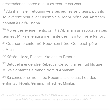
descendance, parce que tu as écouté ma voix.
19
Abraham s’en retourna vers ses jeunes serviteurs, puis ils
se levèrent pour aller ensemble à Beér-Chéba, car Abraham
habitait à Beér-Chéba.
20
Après ces événements, on fit à Abraham un rapport en ces
termes : Milka elle aussi a enfanté des fils à ton frère Nahor :
21
Outs son premier-né, Bouz, son frère, Qemouel, père
d’Aram,
22
Késéd, Hazo, Pildach, Yidlaph et Betouel.
23
Betouel a engendré Rébecca. Ce sont là les huit fils que
Milka a enfantés à Nahor, frère d’Abraham.
24
Sa concubine, nommée Reouma, a elle aussi eu des
enfants : Tébah, Gaham, Tahach et Maaka.
© Société biblique française – Bibli’O, 1978, avec autorisation. Pour vous procurer
une Bible imprimée, rendez-vous sur www.editionsbiblio.fr