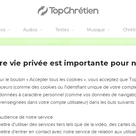
 parmi les Hittites, et Ephron le Hittite répondit à Abraham, devan
 porte de sa ville :
écoute-moi ! Je te donne le champ, ainsi que la grotte qui s’y tr
patriotes. Enterre ton mort ! »
éos
Audios
Textes
Musique
Chrét
 devant la population du pays
Segond 21
t la population du pays : « Ecoute-moi, je t'en prie ! Je donne le
erai mon mort. »
re vie privée est importante pour 
raham :
e-moi ! Une terre de 400 pièces d'argent, qu'est-ce que cela en
sur le bouton « Accepter tous les cookies », vous acceptez que T
traceurs (comme des cookies ou l'identifiant unique de votre compte 
n et lui pesa la quantité d’argent qu'il avait indiquée devant les
s données à caractère personnel (comme vos données de navigatio
rs en vigueur chez les marchands.
 renseignées dans votre compte utilisateur) dans les buts suivants 
acpéla, vis-à-vis de Mamré, le champ et la grotte qui s’y trouve,
 dans la limite de son pourtour,
audience de notre service
ropriété d'Abraham en présence des descendants de Heth et de to
ttre d'utiliser des services tiers tels que de la vidéo, des cartes
ttre d'entrer en contact avec notre service de relation aux utilisat