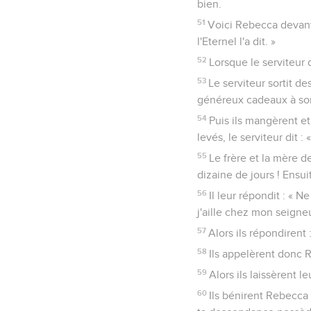
bien.
51
Voici Rebecca devant
l'Eternel l'a dit. »
52
Lorsque le serviteur 
53
Le serviteur sortit de
généreux cadeaux à son
54
Puis ils mangèrent et
levés, le serviteur dit 
55
Le frère et la mère 
dizaine de jours ! Ensuit
56
Il leur répondit : « 
j'aille chez mon seigneu
57
Alors ils répondirent 
58
Ils appelèrent donc R
59
Alors ils laissèrent 
60
Ils bénirent Rebecca 