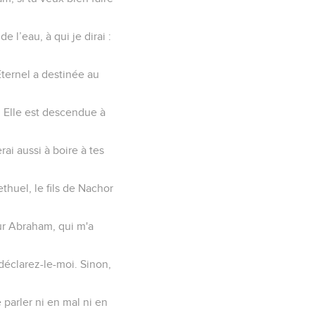
e l’eau, à qui je dirai :
Eternel a destinée au
. Elle est descendue à
ai aussi à boire à tes
Bethuel, le fils de Nachor
neur Abraham, qui m'a
déclarez-le-moi. Sinon,
 parler ni en mal ni en