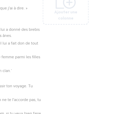
ue j'ai à dire. »
Ajouter une
Ajouter une
Ajouter une
Ajouter une
Ajouter une
Ajouter une
colonne
colonne
colonne
colonne
colonne
colonne
 lui a donné des brebis
s ânes.
 lui a fait don de tout
 femme parmi les filles
 clan.’
ussir ton voyage. Tu
 ne te l'accorde pas, tu
am, si tu veux bien faire