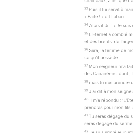
chameaux, ainsi que de
33
Puis il lui servit à m
« Parle ! » dit Laban.
34
Alors il dit : « Je su
35
L'Eternel a comblé mo
et des bœufs, de l'arge
36
Sara, la femme de mon
ce qu'il possède.
37
Mon seigneur m'a fait
des Cananéens, dont j'h
38
mais tu iras prendre
39
J'ai dit à mon seigne
40
Il m'a répondu : ‘L'E
prendras pour mon fils 
41
Tu seras dégagé du se
seras dégagé du sermen
42
Je suis arrivé aujourd