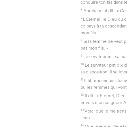
conduire ton fils dans le
6
Abraham lui dit : « Gar
7
L'Eternel, le Dieu du c
ce pays à ta descendan
mon fils.
8
Si la femme ne veut pa
pas mon fils. »
9
Le serviteur mit sa ma
10
Le serviteur prit dix
sa disposition. Il se le
11
Il fit reposer les cha
où les femmes qui vont 
12
Il dit : « Eternel, D
envers mon seigneur A
13
Voici que je me tiens 
l'eau.
14
Que la jeune fille à l