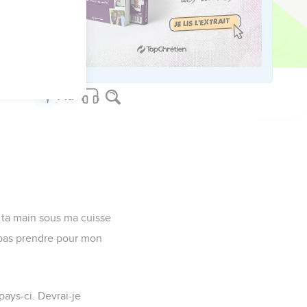
vis de Mamré, c'est-à-
 à Abraham par les
s ta main sous ma cuisse
ne pas prendre pour mon
pays-ci. Devrai-je