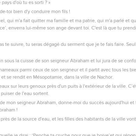
 pays d'où tu es sorti ? »
de-toi bien d'y conduire mon fils !
iel, qui m'a fait quitter ma famille et ma patrie, qui m'a parlé et q
ce’, enverra lui-même son ange devant toi. C'est là que tu pre
s te suivre, tu seras dégagé du serment que je te fais faire. Seu
in sous la cuisse de son seigneur Abraham et lui jura de se conf
 chameaux parmi ceux de son seigneur et il partit avec tous les b
va et se rendit en Mésopotamie, dans la ville de Nachor.
meaux sur leurs genoux près d'un puits à l'extérieur de la ville. C’é
puiser de l'eau sortent.
ieu de mon seigneur Abraham, donne-moi du succès aujourd'hui et
braham !
près de la source d'eau, et les filles des habitants de la ville vont
aquelle je dirai : ‘Penche ta cruche pour que je boive’et qui répond