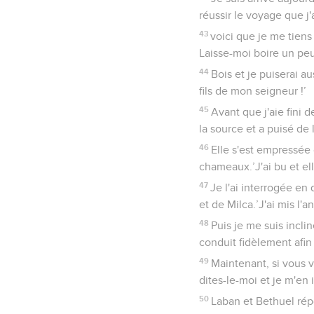
réussir le voyage que j
43
voici que je me tiens 
Laisse-moi boire un peu
44
Bois et je puiserai a
fils de mon seigneur !’
45
Avant que j'aie fini 
la source et a puisé de l
46
Elle s'est empressée 
chameaux.’J'ai bu et e
47
Je l'ai interrogée en d
et de Milca.’J'ai mis l'
48
Puis je me suis inclin
conduit fidèlement afin 
49
Maintenant, si vous v
dites-le-moi et je m'en i
50
Laban et Bethuel répo