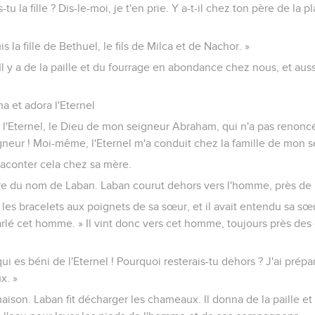
es-tu la fille ? Dis-le-moi, je t'en prie. Y a-t-il chez ton père de la 
is la fille de Bethuel, le fils de Milca et de Nachor. »
« Il y a de la paille et du fourrage en abondance chez nous, et aus
na et adora l'Eternel
it l'Eternel, le Dieu de mon seigneur Abraham, qui n'a pas renoncé
gneur ! Moi-même, l'Eternel m'a conduit chez la famille de mon s
 raconter cela chez sa mère.
re du nom de Laban. Laban courut dehors vers l'homme, près de 
et les bracelets aux poignets de sa sœur, et il avait entendu sa s
rlé cet homme. » Il vint donc vers cet homme, toujours près des
oi qui es béni de l'Eternel ! Pourquoi resterais-tu dehors ? J'ai pré
x. »
aison. Laban fit décharger les chameaux. Il donna de la paille et