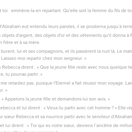
 toi : emmène-la en repartant. Qu'elle soit la femme du fils de 
d'Abraham eut entendu leurs paroles, il se prosterna jusqu’à terre
s objets d'argent, des objets d'or et des vêtements qu'il donna à R
 frère et à sa mère.
 burent, lui et ses compagnons, et ils passèrent la nuit là. Le mati
: « Laissez-moi repartir chez mon seigneur. »
de Rebecca dirent : « Que la jeune fille reste avec nous quelque 
e, tu pourras partir. »
Ne me retardez pas, puisque l'Eternel a fait réussir mon voyage. La
r. »
: « Appelons la jeune fille et demandons-lui son avis. »
ebecca et lui dirent : « Veux-tu partir avec cet homme ? » Elle rép
leur sœur Rebecca et sa nourrice partir avec le serviteur d'Abrah
et lui dirent : « Toi qui es notre sœur, deviens l’ancêtre de mill