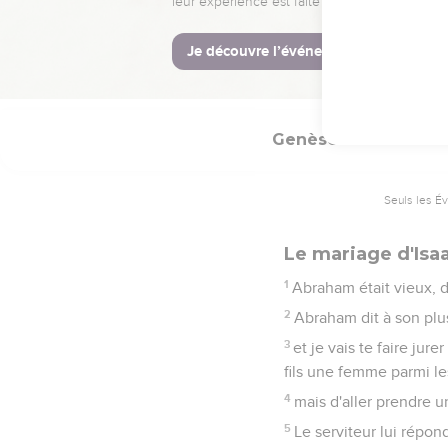
Après cela, Abraham 
dire Hébron, dans le p
20
Le champ et la grott
Hittites.
Genèse
24
Seuls les É
Le mariage d'Isa
1
Abraham était vieux, d
2
Abraham dit à son plus
3
et je vais te faire jur
fils une femme parmi le
4
mais d'aller prendre 
5
Le serviteur lui répon