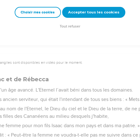
enterra sa femme Sara dans la grotte du champ de Macpéla vis-à-
ays de Canaan.
Accepter tous les cookies
Choisir mes cookies
e qui s’y trouve furent ainsi accordés comme propriété funéraire
Tout refuser
vangiles sont disponibles en vidéo pour le moment.
ac et de Rébecca
'un âge avancé. L'Eternel l’avait béni dans tous les domaines.
 ancien serviteur, qui était l'intendant de tous ses biens : « Met
er au nom de l'Eternel, le Dieu du ciel et le Dieu de la terre, de 
s filles des Cananéens au milieu desquels j'habite,
une femme pour mon fils Isaac dans mon pays et dans ma patrie. »
dit : « Peut-être la femme ne voudra-t-elle pas me suivre dans ce 