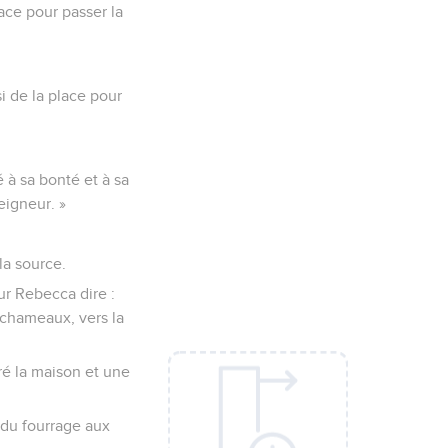
place pour passer la
si de la place pour
 à sa bonté et à sa
eigneur. »
la source.
œur Rebecca dire :
 chameaux, vers la
paré la maison et une
 du fourrage aux