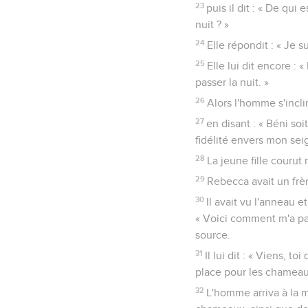
23
puis il dit : « De qui 
nuit ? »
24
Elle répondit : « Je su
25
Elle lui dit encore : 
passer la nuit. »
26
Alors l'homme s'incli
27
en disant : « Béni so
fidélité envers mon sei
28
La jeune fille courut
29
Rebecca avait un frè
30
Il avait vu l'anneau 
« Voici comment m'a pa
source.
31
Il lui dit : « Viens, t
place pour les chameau
32
L'homme arriva à la m