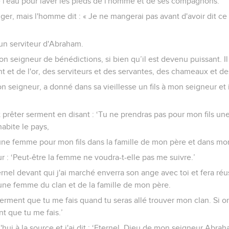
 l'eau pour laver les pieds de l'homme et de ses compagnons.
anger, mais l'homme dit : « Je ne mangerai pas avant d'avoir dit ce q
is un serviteur d'Abraham.
n seigneur de bénédictions, si bien qu’il est devenu puissant. Il
nt et de l'or, des serviteurs et des servantes, des chameaux et de
 seigneur, a donné dans sa vieillesse un fils à mon seigneur et il
 prêter serment en disant : ‘Tu ne prendras pas pour mon fils une
abite le pays,
 une femme pour mon fils dans la famille de mon père et dans mon
ur : ‘Peut-être la femme ne voudra-t-elle pas me suivre.’
ternel devant qui j'ai marché enverra son ange avec toi et fera ré
une femme du clan et de la famille de mon père.
rment que tu me fais quand tu seras allé trouver mon clan. Si on
t que tu me fais.’
'hui à la source et j'ai dit : ‘Eternel, Dieu de mon seigneur Abrah