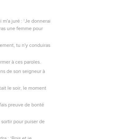
ui m'a juré : ‘Je donnerai
ndras une femme pour
lement, tu n'y conduiras
ormer à ces paroles.
iens de son seigneur à
tait le soir, le moment
 fais preuve de bonté
 sortir pour puiser de
ra : ‘Bois et je