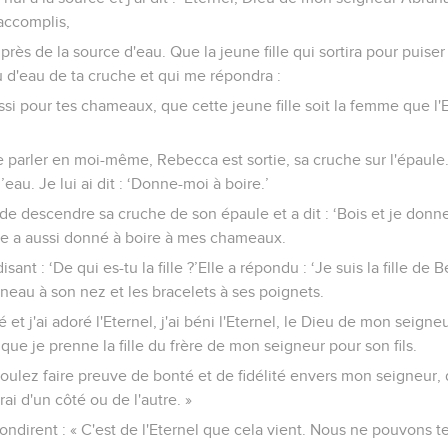
'accomplis,
près de la source d'eau. Que la jeune fille qui sortira pour puiser d
 d'eau de ta cruche et qui me répondra :
ussi pour tes chameaux, que cette jeune fille soit la femme que l'
de parler en moi-même, Rebecca est sortie, sa cruche sur l'épaule
’eau. Je lui ai dit : ‘Donne-moi à boire.’
de descendre sa cruche de son épaule et a dit : ‘Bois et je donner
lle a aussi donné à boire à mes chameaux.
isant : ‘De qui es-tu la fille ?’Elle a répondu : ‘Je suis la fille de 
anneau à son nez et les bracelets à ses poignets.
é et j'ai adoré l'Eternel, j'ai béni l'Eternel, le Dieu de mon seig
que je prenne la fille du frère de mon seigneur pour son fils.
oulez faire preuve de bonté et de fidélité envers mon seigneur, 
rai d'un côté ou de l'autre. »
ndirent : « C'est de l'Eternel que cela vient. Nous ne pouvons te