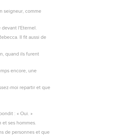
ton seigneur, comme
 devant l'Eternel.
ebecca. Il fit aussi de
n, quand ils furent
temps encore, une
issez-moi repartir et que
ondit : « Oui. »
am et ses hommes.
ions de personnes et que