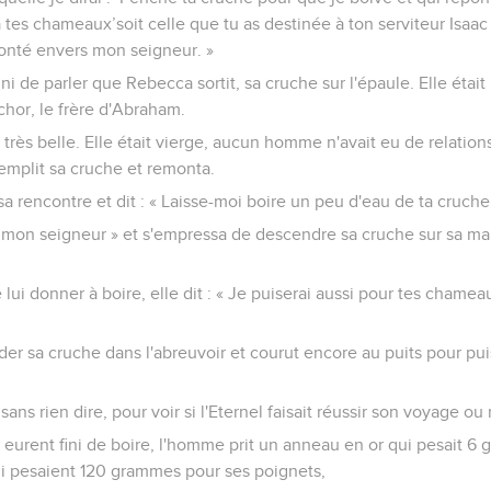
 tes chameaux’soit celle que tu as destinée à ton serviteur Isaac !
bonté envers mon seigneur. »
ini de parler que Rebecca sortit, sa cruche sur l'épaule. Elle était l
hor, le frère d'Abraham.
e très belle. Elle était vierge, aucun homme n'avait eu de relations
remplit sa cruche et remonta.
sa rencontre et dit : « Laisse-moi boire un peu d'eau de ta cruche
s, mon seigneur » et s'empressa de descendre sa cruche sur sa ma
 lui donner à boire, elle dit : « Je puiserai aussi pour tes chameau
der sa cruche dans l'abreuvoir et courut encore au puits pour pui
ans rien dire, pour voir si l'Eternel faisait réussir son voyage ou
urent fini de boire, l'homme prit un anneau en or qui pesait 6 
ui pesaient 120 grammes pour ses poignets,