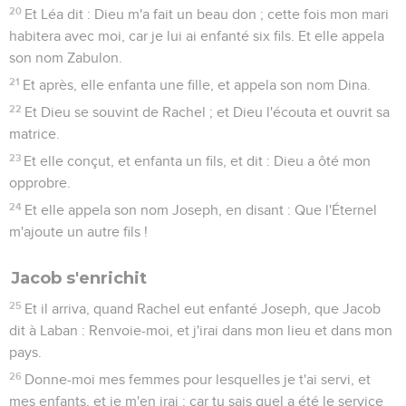
20
Et Léa dit : Dieu m'a fait un beau don ; cette fois mon mari
habitera avec moi, car je lui ai enfanté six fils. Et elle appela
son nom Zabulon.
21
Et après, elle enfanta une fille, et appela son nom Dina.
22
Et Dieu se souvint de Rachel ; et Dieu l'écouta et ouvrit sa
matrice.
23
Et elle conçut, et enfanta un fils, et dit : Dieu a ôté mon
opprobre.
24
Et elle appela son nom Joseph, en disant : Que l'Éternel
m'ajoute un autre fils !
Jacob s'enrichit
25
Et il arriva, quand Rachel eut enfanté Joseph, que Jacob
dit à Laban : Renvoie-moi, et j'irai dans mon lieu et dans mon
pays.
26
Donne-moi mes femmes pour lesquelles je t'ai servi, et
mes enfants, et je m'en irai ; car tu sais quel a été le service