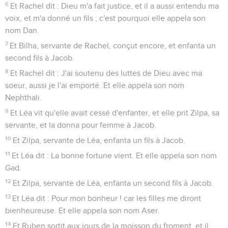
6
Et Rachel dit : Dieu m'a fait justice, et il a aussi entendu ma
voix, et m'a donné un fils ; c'est pourquoi elle appela son
nom Dan.
7
Et Bilha, servante de Rachel, conçut encore, et enfanta un
second fils à Jacob.
8
Et Rachel dit : J'ai soutenu des luttes de Dieu avec ma
soeur, aussi je l'ai emporté. Et elle appela son nom
Nephthali.
9
Et Léa vit qu'elle avait cessé d'enfanter, et elle prit Zilpa, sa
servante, et la donna pour femme à Jacob.
10
Et Zilpa, servante de Léa, enfanta un fils à Jacob.
11
Et Léa dit : La bonne fortune vient. Et elle appela son nom
Gad.
12
Et Zilpa, servante de Léa, enfanta un second fils à Jacob.
13
Et Léa dit : Pour mon bonheur ! car les filles me diront
bienheureuse. Et elle appela son nom Aser.
14
Et Ruben sortit aux jours de la moisson du froment, et il