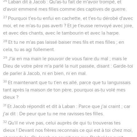
26
Laban dit à Jacob : Qu'as-tu fait de m'avoir trompé, et
d'avoir emmené mes filles comme des captives de guerre.
27
Pourquoi t'es-tu enfui en cachette, et t'es-tu dérobé d'avec
moi, et ne m'as-tu pas averti ? Et je t'eusse renvoyé avec joie,
et avec des chants, avec le tambourin et avec la harpe.
28
Et tu ne m'as pas laissé baiser mes fils et mes filles ; en
cela, tu as agi follement.
29
J'ai en ma main le pouvoir de vous faire du mal ; mais le
Dieu de votre père m'a parlé la nuit passée, disant : Garde-toi
de parler à Jacob, ni en bien, ni en mal.
30
Et maintenant que tu t'en es allé, parce que tu languissais
tant après la maison de ton père, pourquoi as-tu volé mes
dieux ?
31
Et Jacob répondit et dit à Laban : Parce que j'ai craint ; car
j'ai dit : De peur que tu ne me ravisses tes filles.
32
Qu'il ne vive pas, celui auprès de qui tu trouveras tes
dieux ! Devant nos frères reconnais ce qui est à toi chez moi,