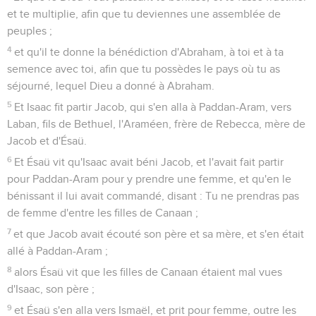
et te multiplie, afin que tu deviennes une assemblée de
peuples ;
4
et qu'il te donne la bénédiction d'Abraham, à toi et à ta
semence avec toi, afin que tu possèdes le pays où tu as
séjourné, lequel Dieu a donné à Abraham.
5
Et Isaac fit partir Jacob, qui s'en alla à Paddan-Aram, vers
Laban, fils de Bethuel, l'Araméen, frère de Rebecca, mère de
Jacob et d'Ésaü.
6
Et Ésaü vit qu'Isaac avait béni Jacob, et l'avait fait partir
pour Paddan-Aram pour y prendre une femme, et qu'en le
bénissant il lui avait commandé, disant : Tu ne prendras pas
de femme d'entre les filles de Canaan ;
7
et que Jacob avait écouté son père et sa mère, et s'en était
allé à Paddan-Aram ;
8
alors Ésaü vit que les filles de Canaan étaient mal vues
d'Isaac, son père ;
9
et Ésaü s'en alla vers Ismaël, et prit pour femme, outre les