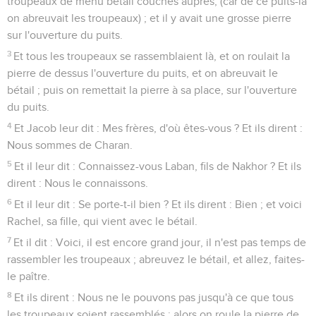
troupeaux de menu bétail couchés auprès, (car de ce puits-là
on abreuvait les troupeaux) ; et il y avait une grosse pierre
sur l'ouverture du puits.
3
Et tous les troupeaux se rassemblaient là, et on roulait la
pierre de dessus l'ouverture du puits, et on abreuvait le
bétail ; puis on remettait la pierre à sa place, sur l'ouverture
du puits.
4
Et Jacob leur dit : Mes frères, d'où êtes-vous ? Et ils dirent :
Nous sommes de Charan.
5
Et il leur dit : Connaissez-vous Laban, fils de Nakhor ? Et ils
dirent : Nous le connaissons.
6
Et il leur dit : Se porte-t-il bien ? Et ils dirent : Bien ; et voici
Rachel, sa fille, qui vient avec le bétail.
7
Et il dit : Voici, il est encore grand jour, il n'est pas temps de
rassembler les troupeaux ; abreuvez le bétail, et allez, faites-
le paître.
8
Et ils dirent : Nous ne le pouvons pas jusqu'à ce que tous
les troupeaux soient rassemblés ; alors on roule la pierre de