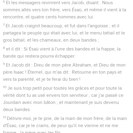
6
Et les messagers revinrent vers Jacob, disant : Nous
sommes allés vers ton frère, vers Ésaü, et même il vient à ta
rencontre, et quatre cents hommes avec lui.
7
Et Jacob craignit beaucoup, et fut dans l'angoisse ; et il
partagea le peuple qui était avec lui, et le menu bétail et le
gros bétail, et les chameaux, en deux bandes ;
8
et il dit : Si Ésaü vient à l'une des bandes et la frappe, la
bande qui restera pourra échapper.
9
Et Jacob dit : Dieu de mon père Abraham, et Dieu de mon
père Isaac ! Éternel, qui m'as dit : Retourne en ton pays et
vers ta parenté, et je te ferai du bien !
10
Je suis trop petit pour toutes les grâces et pour toute la
vérité dont tu as usé envers ton serviteur ; car j'ai passé ce
Jourdain avec mon bâton ; et maintenant je suis devenu
deux bandes.
11
Délivre-moi, je te prie, de la main de mon frère, de la main
d'Ésaü, car je le crains, de peur qu'il ne vienne et ne me
frappe, -la mère avec les fils.