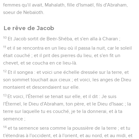
femmes qu'il avait, Mahalath, fille d'Ismaël, fils d'Abraham,
soeur de Nebaïoth.
Le rêve de Jacob
10
Et Jacob sortit de Beër-Shéba, et s'en alla à Charan ;
11
et il se rencontra en un lieu où il passa la nuit, car le soleil
était couché ; et il prit des pierres du lieu, et s'en fit un
chevet, et se coucha en ce lieu-là.
12
Et il songea : et voici une échelle dressée sur la terre, et
son sommet touchait aux cieux ; et voici, les anges de Dieu
montaient et descendaient sur elle.
13
Et voici, l'Éternel se tenait sur elle, et il dit : Je suis
l'Éternel, le Dieu d'Abraham, ton père, et le Dieu d'Isaac ; la
terre sur laquelle tu es couché, je te la donnerai, et à ta
semence ;
14
et ta semence sera comme la poussière de la terre ; et tu
t'étendras à l'occident, et à l'orient, et au nord, et au midi, et