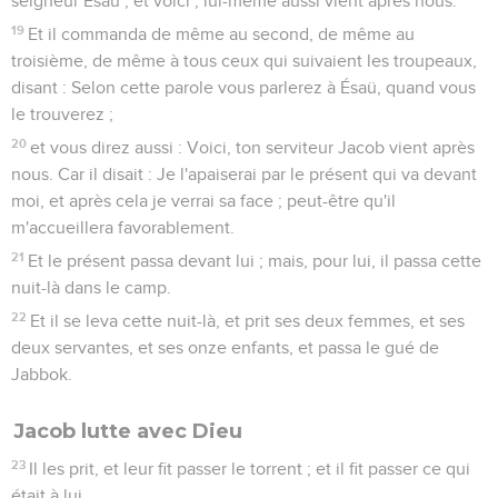
seigneur Ésaü ; et voici ; lui-même aussi vient après nous.
19
Et il commanda de même au second, de même au
troisième, de même à tous ceux qui suivaient les troupeaux,
disant : Selon cette parole vous parlerez à Ésaü, quand vous
le trouverez ;
20
et vous direz aussi : Voici, ton serviteur Jacob vient après
nous. Car il disait : Je l'apaiserai par le présent qui va devant
moi, et après cela je verrai sa face ; peut-être qu'il
m'accueillera favorablement.
21
Et le présent passa devant lui ; mais, pour lui, il passa cette
nuit-là dans le camp.
22
Et il se leva cette nuit-là, et prit ses deux femmes, et ses
deux servantes, et ses onze enfants, et passa le gué de
Jabbok.
Jacob lutte avec Dieu
23
Il les prit, et leur fit passer le torrent ; et il fit passer ce qui
était à lui.