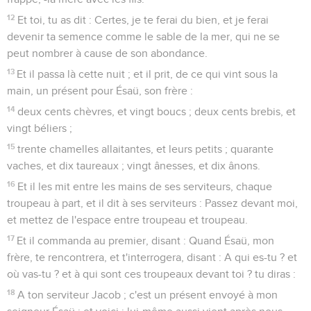
12
Et toi, tu as dit : Certes, je te ferai du bien, et je ferai
devenir ta semence comme le sable de la mer, qui ne se
peut nombrer à cause de son abondance.
13
Et il passa là cette nuit ; et il prit, de ce qui vint sous la
main, un présent pour Ésaü, son frère :
14
deux cents chèvres, et vingt boucs ; deux cents brebis, et
vingt béliers ;
15
trente chamelles allaitantes, et leurs petits ; quarante
vaches, et dix taureaux ; vingt ânesses, et dix ânons.
16
Et il les mit entre les mains de ses serviteurs, chaque
troupeau à part, et il dit à ses serviteurs : Passez devant moi,
et mettez de l'espace entre troupeau et troupeau.
17
Et il commanda au premier, disant : Quand Ésaü, mon
frère, te rencontrera, et t'interrogera, disant : A qui es-tu ? et
où vas-tu ? et à qui sont ces troupeaux devant toi ? tu diras :
18
A ton serviteur Jacob ; c'est un présent envoyé à mon