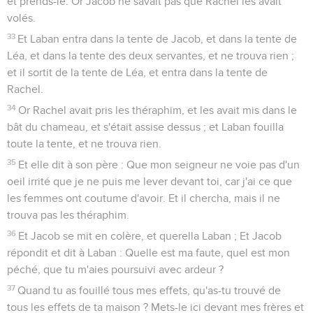
et prends-le. Or Jacob ne savait pas que Rachel les avait
volés.
33
Et Laban entra dans la tente de Jacob, et dans la tente de
Léa, et dans la tente des deux servantes, et ne trouva rien ;
et il sortit de la tente de Léa, et entra dans la tente de
Rachel.
34
Or Rachel avait pris les théraphim, et les avait mis dans le
bât du chameau, et s'était assise dessus ; et Laban fouilla
toute la tente, et ne trouva rien.
35
Et elle dit à son père : Que mon seigneur ne voie pas d'un
oeil irrité que je ne puis me lever devant toi, car j'ai ce que
les femmes ont coutume d'avoir. Et il chercha, mais il ne
trouva pas les théraphim.
36
Et Jacob se mit en colère, et querella Laban ; Et Jacob
répondit et dit à Laban : Quelle est ma faute, quel est mon
péché, que tu m'aies poursuivi avec ardeur ?
37
Quand tu as fouillé tous mes effets, qu'as-tu trouvé de
tous les effets de ta maison ? Mets-le ici devant mes frères et