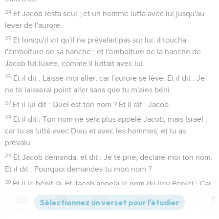
24
Et Jacob resta seul ; et un homme lutta avec lui jusqu'au
lever de l'aurore.
25
Et lorsqu'il vit qu'il ne prévalait pas sur lui, il toucha
l'emboîture de sa hanche ; et l'emboîture de la hanche de
Jacob fut luxée, comme il luttait avec lui.
26
Et il dit : Laisse-moi aller, car l'aurore se lève. Et il dit : Je
ne te laisserai point aller sans que tu m'aies béni.
27
Et il lui dit : Quel est ton nom ? Et il dit : Jacob.
28
Et il dit : Ton nom ne sera plus appelé Jacob, mais Israël ;
car tu as lutté avec Dieu et avec les hommes, et tu as
prévalu.
29
Et Jacob demanda, et dit : Je te prie, déclare-moi ton nom.
Et il dit : Pourquoi demandes-tu mon nom ?
30
Et il le bénit là. Et Jacob appela le nom du lieu Peniel : Car
j'ai vu Dieu face à face, et mon âme a été délivrée.
31
Et le soleil se levait sur lui comme il passait Peniel ; et il
Contenus
Versions
Commentaires
Strong
Dictionnaire