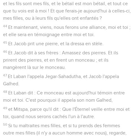
et les fils sont mes fils, et le bétail est mon bétail, et tout ce
que tu vois est à moi ! Et que ferais-je aujourd'hui à celles-ci,
mes filles, ou à leurs fils qu'elles ont enfantés ?
44
Et maintenant, viens, nous ferons une alliance, moi et toi ;
et elle sera en témoignage entre moi et toi.
45
Et Jacob prit une pierre, et la dressa en stèle.
46
Et Jacob dit à ses frères : Amassez des pierres. Et ils
prirent des pierres, et en firent un monceau ; et ils
mangèrent là sur le monceau.
47
Et Laban l'appela Jegar-Sahadutha, et Jacob l'appela
Galhed.
48
Et Laban dit : Ce monceau est aujourd'hui témoin entre
moi et toi. C'est pourquoi il appela son nom Galhed,
49
et Mitspa, parce qu'il dit : Que l'Éternel veille entre moi et
toi, quand nous serons cachés l'un à l'autre.
50
Si tu maltraites mes filles, et si tu prends des femmes
outre mes filles (il n'y a aucun homme avec nous), regarde,