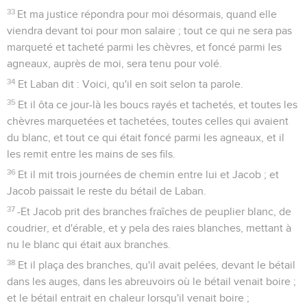
33
Et ma justice répondra pour moi désormais, quand elle
viendra devant toi pour mon salaire ; tout ce qui ne sera pas
marqueté et tacheté parmi les chèvres, et foncé parmi les
agneaux, auprès de moi, sera tenu pour volé.
34
Et Laban dit : Voici, qu'il en soit selon ta parole.
35
Et il ôta ce jour-là les boucs rayés et tachetés, et toutes les
chèvres marquetées et tachetées, toutes celles qui avaient
du blanc, et tout ce qui était foncé parmi les agneaux, et il
les remit entre les mains de ses fils.
36
Et il mit trois journées de chemin entre lui et Jacob ; et
Jacob paissait le reste du bétail de Laban.
37
-Et Jacob prit des branches fraîches de peuplier blanc, de
coudrier, et d'érable, et y pela des raies blanches, mettant à
nu le blanc qui était aux branches.
38
Et il plaça des branches, qu'il avait pelées, devant le bétail
dans les auges, dans les abreuvoirs où le bétail venait boire ;
et le bétail entrait en chaleur lorsqu'il venait boire ;