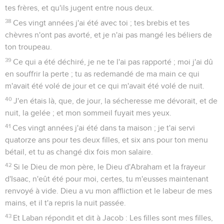
tes frères, et qu'ils jugent entre nous deux.
38
Ces vingt années j'ai été avec toi ; tes brebis et tes
chèvres n'ont pas avorté, et je n'ai pas mangé les béliers de
ton troupeau.
39
Ce qui a été déchiré, je ne te l'ai pas rapporté ; moi j'ai dû
en souffrir la perte ; tu as redemandé de ma main ce qui
m'avait été volé de jour et ce qui m'avait été volé de nuit.
40
J'en étais là, que, de jour, la sécheresse me dévorait, et de
nuit, la gelée ; et mon sommeil fuyait mes yeux.
41
Ces vingt années j'ai été dans ta maison ; je t'ai servi
quatorze ans pour tes deux filles, et six ans pour ton menu
bétail, et tu as changé dix fois mon salaire.
42
Si le Dieu de mon père, le Dieu d'Abraham et la frayeur
d'Isaac, n'eût été pour moi, certes, tu m'eusses maintenant
renvoyé à vide. Dieu a vu mon affliction et le labeur de mes
mains, et il t'a repris la nuit passée.
43
Et Laban répondit et dit à Jacob : Les filles sont mes filles,