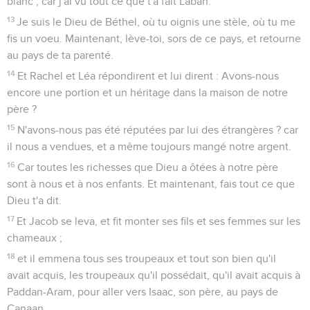
blanc ; car j'ai vu tout ce que t'a fait Laban.
13
Je suis le Dieu de Béthel, où tu oignis une stèle, où tu me
fis un voeu. Maintenant, lève-toi, sors de ce pays, et retourne
au pays de ta parenté.
14
Et Rachel et Léa répondirent et lui dirent : Avons-nous
encore une portion et un héritage dans la maison de notre
père ?
15
N'avons-nous pas été réputées par lui des étrangères ? car
il nous a vendues, et a même toujours mangé notre argent.
16
Car toutes les richesses que Dieu a ôtées à notre père
sont à nous et à nos enfants. Et maintenant, fais tout ce que
Dieu t'a dit.
17
Et Jacob se leva, et fit monter ses fils et ses femmes sur les
chameaux ;
18
et il emmena tous ses troupeaux et tout son bien qu'il
avait acquis, les troupeaux qu'il possédait, qu'il avait acquis à
Paddan-Aram, pour aller vers Isaac, son père, au pays de
Canaan.