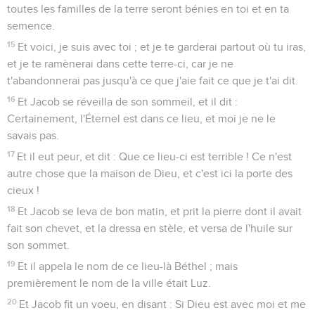
toutes les familles de la terre seront bénies en toi et en ta
semence.
15
Et voici, je suis avec toi ; et je te garderai partout où tu iras,
et je te ramènerai dans cette terre-ci, car je ne
t'abandonnerai pas jusqu'à ce que j'aie fait ce que je t'ai dit.
16
Et Jacob se réveilla de son sommeil, et il dit :
Certainement, l'Éternel est dans ce lieu, et moi je ne le
savais pas.
17
Et il eut peur, et dit : Que ce lieu-ci est terrible ! Ce n'est
autre chose que la maison de Dieu, et c'est ici la porte des
cieux !
18
Et Jacob se leva de bon matin, et prit la pierre dont il avait
fait son chevet, et la dressa en stèle, et versa de l'huile sur
son sommet.
19
Et il appela le nom de ce lieu-là Béthel ; mais
premièrement le nom de la ville était Luz.
20
Et Jacob fit un voeu, en disant : Si Dieu est avec moi et me