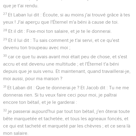
que je t'ai rendu.
27
Et Laban lui dit : Écoute, si au moins j'ai trouvé grâce à tes
yeux ! J'ai aperçu que l'Éternel m'a béni à cause de toi.
28
Et il dit : Fixe-moi ton salaire, et je te le donnerai.
29
Et il lui dit : Tu sais comment je t'ai servi, et ce qu'est
devenu ton troupeau avec moi ;
30
car ce que tu avais avant moi était peu de chose, et s'est
accru et est devenu une multitude ; et l'Éternel t'a béni
depuis que je suis venu. Et maintenant, quand travaillerai-je,
moi aussi, pour ma maison ?
31
Et Laban dit : Que te donnerai-je ? Et Jacob dit : Tu ne me
donneras rien. Si tu veux faire ceci pour moi, je paîtrai
encore ton bétail, et je le garderai :
32
je passerai aujourd'hui par tout ton bétail, j'en ôterai toute
bête marquetée et tachetée, et tous les agneaux foncés, et
ce qui est tacheté et marqueté par les chèvres ; et ce sera là
mon salaire.