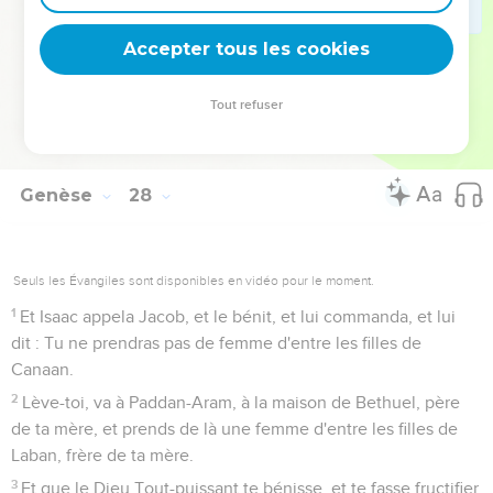
qu'il oublie ce que tu lui as fait, et que j'envoie et que je te
tire de là. Pourquoi serais-je privée de vous deux en un jour ?
Accepter tous les cookies
46
Et Rebecca dit à Isaac ; J'ai la vie en aversion à cause des
filles de Heth. Si Jacob prend une femme d'entre les filles de
Tout refuser
Heth, comme celles-ci, d'entre les filles du pays, à quoi bon
pour moi de vivre ?
Genèse
28
Seuls les Évangiles sont disponibles en vidéo pour le moment.
1
Et Isaac appela Jacob, et le bénit, et lui commanda, et lui
dit : Tu ne prendras pas de femme d'entre les filles de
Canaan.
2
Lève-toi, va à Paddan-Aram, à la maison de Bethuel, père
de ta mère, et prends de là une femme d'entre les filles de
Laban, frère de ta mère.
3
Et que le Dieu Tout-puissant te bénisse, et te fasse fructifier