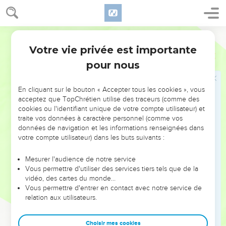
arrivera que lorsque tu seras devenu nomade, tu briseras son
joug de dessus ton cou.
Darby
Jacob s'enfuit chez son oncle Laban
Votre vie privée est importante
Genèse
27
41
Et Ésaü eut Jacob en haine, à cause de la bénédiction
pour nous
dont son père l'avait béni ; et Ésaü dit en son coeur : Les
jours du deuil de mon père approchent, et je tuerai Jacob,
En cliquant sur le bouton « Accepter tous les cookies », vous
mon frère.
acceptez que TopChrétien utilise des traceurs (comme des
cookies ou l'identifiant unique de votre compte utilisateur) et
42
Et on rapporta à Rebecca les paroles d'Ésaü, son fils aîné ;
traite vos données à caractère personnel (comme vos
et elle envoya, et appela Jacob, son plus jeune fils, et lui dit :
données de navigation et les informations renseignées dans
Voici, Ésaü, ton frère, se console à ton sujet dans l'espoir de
votre compte utilisateur) dans les buts suivants :
te tuer.
Mesurer l'audience de notre service
43
Et maintenant, mon fils, écoute ma voix : Lève-toi, fuis
Vous permettre d'utiliser des services tiers tels que de la
chez Laban, mon frère à Charan ;
vidéo, des cartes du monde…
Vous permettre d'entrer en contact avec notre service de
44
et tu demeureras avec lui quelques jours, jusqu'à ce que
relation aux utilisateurs.
la fureur de ton frère se détourne,
45
jusqu'à ce que la colère de ton frère se détourne de toi et
Choisir mes cookies