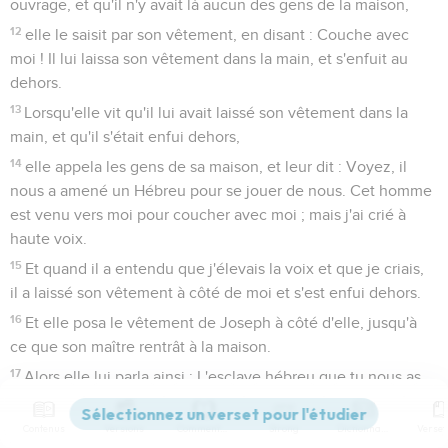
ouvrage, et qu'il n'y avait là aucun des gens de la maison,
12
elle le saisit par son vêtement, en disant : Couche avec
moi ! Il lui laissa son vêtement dans la main, et s'enfuit au
dehors.
13
Lorsqu'elle vit qu'il lui avait laissé son vêtement dans la
main, et qu'il s'était enfui dehors,
14
elle appela les gens de sa maison, et leur dit : Voyez, il
nous a amené un Hébreu pour se jouer de nous. Cet homme
est venu vers moi pour coucher avec moi ; mais j'ai crié à
haute voix.
15
Et quand il a entendu que j'élevais la voix et que je criais,
il a laissé son vêtement à côté de moi et s'est enfui dehors.
16
Et elle posa le vêtement de Joseph à côté d'elle, jusqu'à
ce que son maître rentrât à la maison.
17
Alors elle lui parla ainsi : L'esclave hébreu que tu nous as
amené est venu vers moi pour se jouer de moi.
18
Contenus
Versions
Commentaires
Strong
Dictionnaire
Et comme j'ai élevé la voix et que j'ai crié, il a laissé son