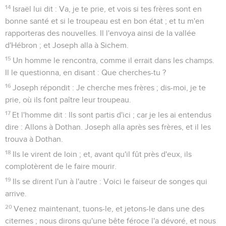
14
Israël lui dit : Va, je te prie, et vois si tes frères sont en
bonne santé et si le troupeau est en bon état ; et tu m'en
rapporteras des nouvelles. Il l'envoya ainsi de la vallée
d'Hébron ; et Joseph alla à Sichem.
15
Un homme le rencontra, comme il errait dans les champs.
Il le questionna, en disant : Que cherches-tu ?
16
Joseph répondit : Je cherche mes frères ; dis-moi, je te
prie, où ils font paître leur troupeau.
17
Et l'homme dit : Ils sont partis d'ici ; car je les ai entendus
dire : Allons à Dothan. Joseph alla après ses frères, et il les
trouva à Dothan.
18
Ils le virent de loin ; et, avant qu'il fût près d'eux, ils
complotèrent de le faire mourir.
19
Ils se dirent l'un à l'autre : Voici le faiseur de songes qui
arrive.
20
Venez maintenant, tuons-le, et jetons-le dans une des
citernes ; nous dirons qu'une bête féroce l'a dévoré, et nous