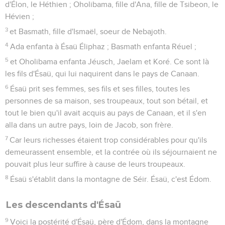
d'Élon, le Héthien ; Oholibama, fille d'Ana, fille de Tsibeon, le
Hévien ;
3
et Basmath, fille d'Ismaël, soeur de Nebajoth.
4
Ada enfanta à Ésaü Éliphaz ; Basmath enfanta Réuel ;
5
et Oholibama enfanta Jéusch, Jaelam et Koré. Ce sont là
les fils d'Ésaü, qui lui naquirent dans le pays de Canaan.
6
Ésaü prit ses femmes, ses fils et ses filles, toutes les
personnes de sa maison, ses troupeaux, tout son bétail, et
tout le bien qu'il avait acquis au pays de Canaan, et il s'en
alla dans un autre pays, loin de Jacob, son frère.
7
Car leurs richesses étaient trop considérables pour qu'ils
demeurassent ensemble, et la contrée où ils séjournaient ne
pouvait plus leur suffire à cause de leurs troupeaux.
8
Ésaü s'établit dans la montagne de Séir. Ésaü, c'est Édom.
Les descendants d'Ésaü
9
Voici la postérité d'Ésaü, père d'Édom, dans la montagne