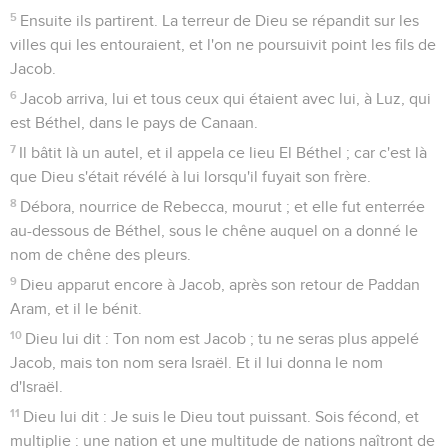
5
Ensuite ils partirent. La terreur de Dieu se répandit sur les
villes qui les entouraient, et l'on ne poursuivit point les fils de
Jacob.
6
Jacob arriva, lui et tous ceux qui étaient avec lui, à Luz, qui
est Béthel, dans le pays de Canaan.
7
Il bâtit là un autel, et il appela ce lieu El Béthel ; car c'est là
que Dieu s'était révélé à lui lorsqu'il fuyait son frère.
8
Débora, nourrice de Rebecca, mourut ; et elle fut enterrée
au-dessous de Béthel, sous le chêne auquel on a donné le
nom de chêne des pleurs.
9
Dieu apparut encore à Jacob, après son retour de Paddan
Aram, et il le bénit.
10
Dieu lui dit : Ton nom est Jacob ; tu ne seras plus appelé
Jacob, mais ton nom sera Israël. Et il lui donna le nom
d'Israël.
11
Dieu lui dit : Je suis le Dieu tout puissant. Sois fécond, et
multiplie : une nation et une multitude de nations naîtront de