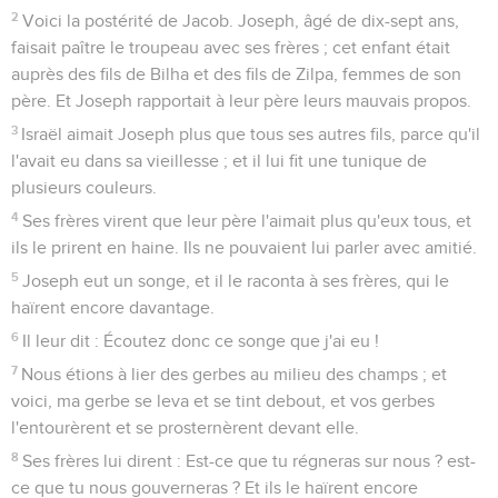
2
Voici la postérité de Jacob. Joseph, âgé de dix-sept ans,
faisait paître le troupeau avec ses frères ; cet enfant était
auprès des fils de Bilha et des fils de Zilpa, femmes de son
père. Et Joseph rapportait à leur père leurs mauvais propos.
3
Israël aimait Joseph plus que tous ses autres fils, parce qu'il
l'avait eu dans sa vieillesse ; et il lui fit une tunique de
plusieurs couleurs.
4
Ses frères virent que leur père l'aimait plus qu'eux tous, et
ils le prirent en haine. Ils ne pouvaient lui parler avec amitié.
5
Joseph eut un songe, et il le raconta à ses frères, qui le
haïrent encore davantage.
6
Il leur dit : Écoutez donc ce songe que j'ai eu !
7
Nous étions à lier des gerbes au milieu des champs ; et
voici, ma gerbe se leva et se tint debout, et vos gerbes
l'entourèrent et se prosternèrent devant elle.
8
Ses frères lui dirent : Est-ce que tu régneras sur nous ? est-
ce que tu nous gouverneras ? Et ils le haïrent encore