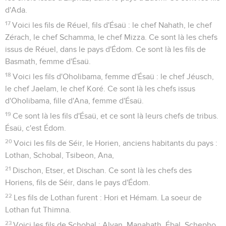
d'Ada.
17
Voici les fils de Réuel, fils d'Ésaü : le chef Nahath, le chef
Zérach, le chef Schamma, le chef Mizza. Ce sont là les chefs
issus de Réuel, dans le pays d'Édom. Ce sont là les fils de
Basmath, femme d'Ésaü.
18
Voici les fils d'Oholibama, femme d'Ésaü : le chef Jéusch,
le chef Jaelam, le chef Koré. Ce sont là les chefs issus
d'Oholibama, fille d'Ana, femme d'Ésaü.
19
Ce sont là les fils d'Ésaü, et ce sont là leurs chefs de tribus.
Ésaü, c'est Édom.
20
Voici les fils de Séir, le Horien, anciens habitants du pays :
Lothan, Schobal, Tsibeon, Ana,
21
Dischon, Etser, et Dischan. Ce sont là les chefs des
Horiens, fils de Séir, dans le pays d'Édom.
22
Les fils de Lothan furent : Hori et Hémam. La soeur de
Lothan fut Thimna.
23
Voici les fils de Schobal : Alvan, Manahath, Ébal, Schepho