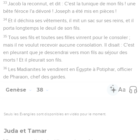
33
Jacob la reconnut, et dit : C'est la tunique de mon fils ! une
bête féroce l'a dévoré ! Joseph a été mis en pièces !
34
Et il déchira ses vêtements, il mit un sac sur ses reins, et il
porta longtemps le deuil de son fils.
35
Tous ses fils et toutes ses filles vinrent pour le consoler ;
mais il ne voulut recevoir aucune consolation. Il disait : C'est
en pleurant que je descendrai vers mon fils au séjour des
morts ! Et il pleurait son fils.
36
Les Madianites le vendirent en Égypte à Potiphar, officier
de Pharaon, chef des gardes.
Genèse
38
Seuls les Évangiles sont disponibles en vidéo pour le moment.
Juda et Tamar