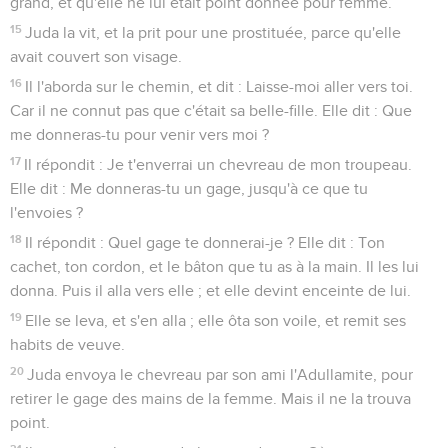
grand, et qu'elle ne lui était point donnée pour femme.
15
Juda la vit, et la prit pour une prostituée, parce qu'elle
avait couvert son visage.
16
Il l'aborda sur le chemin, et dit : Laisse-moi aller vers toi.
Car il ne connut pas que c'était sa belle-fille. Elle dit : Que
me donneras-tu pour venir vers moi ?
17
Il répondit : Je t'enverrai un chevreau de mon troupeau.
Elle dit : Me donneras-tu un gage, jusqu'à ce que tu
l'envoies ?
18
Il répondit : Quel gage te donnerai-je ? Elle dit : Ton
cachet, ton cordon, et le bâton que tu as à la main. Il les lui
donna. Puis il alla vers elle ; et elle devint enceinte de lui.
19
Elle se leva, et s'en alla ; elle ôta son voile, et remit ses
habits de veuve.
20
Juda envoya le chevreau par son ami l'Adullamite, pour
retirer le gage des mains de la femme. Mais il ne la trouva
point.