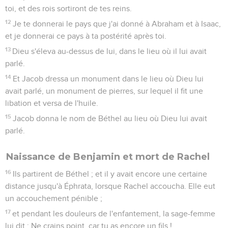
toi, et des rois sortiront de tes reins.
12
Je te donnerai le pays que j'ai donné à Abraham et à Isaac,
et je donnerai ce pays à ta postérité après toi.
13
Dieu s'éleva au-dessus de lui, dans le lieu où il lui avait
parlé.
14
Et Jacob dressa un monument dans le lieu où Dieu lui
avait parlé, un monument de pierres, sur lequel il fit une
libation et versa de l'huile.
15
Jacob donna le nom de Béthel au lieu où Dieu lui avait
parlé.
Naissance de Benjamin et mort de Rachel
16
Ils partirent de Béthel ; et il y avait encore une certaine
distance jusqu'à Éphrata, lorsque Rachel accoucha. Elle eut
un accouchement pénible ;
17
et pendant les douleurs de l'enfantement, la sage-femme
lui dit : Ne crains point, car tu as encore un fils !