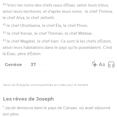
40
Voici les noms des chefs issus d'Ésaü, selon leurs tribus,
selon leurs territoires, et d'après leurs noms : le chef Thimna,
le chef Alva, le chef Jetheth,
41
le chef Oholibama, le chef Éla, le chef Pinon,
42
le chef Kenaz, le chef Théman, le chef Mibtsar,
43
le chef Magdiel, le chef Iram. Ce sont là les chefs d'Édom,
selon leurs habitations dans le pays qu'ils possédaient. C'est
là Ésaü, père d'Édom.
Genèse
37
Seuls les Évangiles sont disponibles en vidéo pour le moment.
Les rêves de Joseph
1
Jacob demeura dans le pays de Canaan, où avait séjourné
son père.