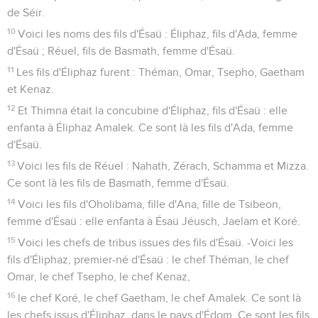
de Séir.
10
Voici les noms des fils d'Ésaü : Éliphaz, fils d'Ada, femme
d'Ésaü ; Réuel, fils de Basmath, femme d'Ésaü.
11
Les fils d'Éliphaz furent : Théman, Omar, Tsepho, Gaetham
et Kenaz.
12
Et Thimna était la concubine d'Éliphaz, fils d'Ésaü : elle
enfanta à Éliphaz Amalek. Ce sont là les fils d'Ada, femme
d'Ésaü.
13
Voici les fils de Réuel : Nahath, Zérach, Schamma et Mizza.
Ce sont là les fils de Basmath, femme d'Ésaü.
14
Voici les fils d'Oholibama, fille d'Ana, fille de Tsibeon,
femme d'Ésaü : elle enfanta à Ésaü Jéusch, Jaelam et Koré.
15
Voici les chefs de tribus issues des fils d'Ésaü. -Voici les
fils d'Éliphaz, premier-né d'Ésaü : le chef Théman, le chef
Omar, le chef Tsepho, le chef Kenaz,
16
le chef Koré, le chef Gaetham, le chef Amalek. Ce sont là
les chefs issus d'Éliphaz, dans le pays d'Édom. Ce sont les fils