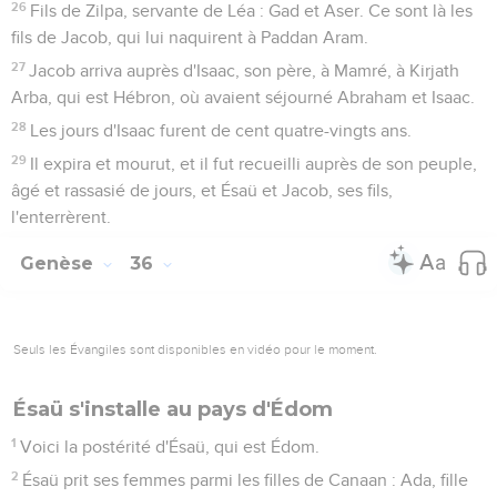
26
Fils de Zilpa, servante de Léa : Gad et Aser. Ce sont là les
fils de Jacob, qui lui naquirent à Paddan Aram.
27
Jacob arriva auprès d'Isaac, son père, à Mamré, à Kirjath
Arba, qui est Hébron, où avaient séjourné Abraham et Isaac.
28
Les jours d'Isaac furent de cent quatre-vingts ans.
29
Il expira et mourut, et il fut recueilli auprès de son peuple,
âgé et rassasié de jours, et Ésaü et Jacob, ses fils,
l'enterrèrent.
Genèse
36
Seuls les Évangiles sont disponibles en vidéo pour le moment.
Ésaü s'installe au pays d'Édom
1
Voici la postérité d'Ésaü, qui est Édom.
2
Ésaü prit ses femmes parmi les filles de Canaan : Ada, fille