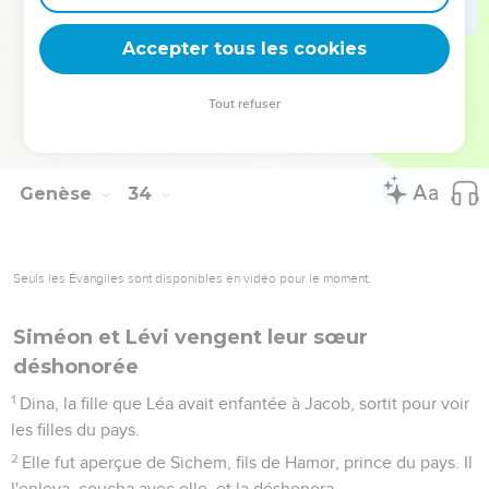
A son retour de Paddan Aram, Jacob arriva heureusement
à la ville de Sichem, dans le pays de Canaan, et il campa
Accepter tous les cookies
devant la ville.
19
Il acheta la portion du champ où il avait dressé sa tente,
Tout refuser
des fils d'Hamor, père de Sichem, pour cent kesita.
20
Et là, il éleva un autel, qu'il appela El Élohé Israël.
Genèse
34
Seuls les Évangiles sont disponibles en vidéo pour le moment.
Siméon et Lévi vengent leur sœur
déshonorée
1
Dina, la fille que Léa avait enfantée à Jacob, sortit pour voir
les filles du pays.
2
Elle fut aperçue de Sichem, fils de Hamor, prince du pays. Il
l'enleva, coucha avec elle, et la déshonora.