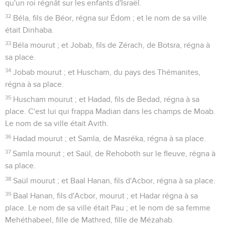
qu'un roi régnât sur les enfants d'Israël.
32
Béla, fils de Béor, régna sur Édom ; et le nom de sa ville
était Dinhaba.
33
Béla mourut ; et Jobab, fils de Zérach, de Botsra, régna à
sa place.
34
Jobab mourut ; et Huscham, du pays des Thémanites,
régna à sa place.
35
Huscham mourut ; et Hadad, fils de Bedad, régna à sa
place. C'est lui qui frappa Madian dans les champs de Moab.
Le nom de sa ville était Avith.
36
Hadad mourut ; et Samla, de Masréka, régna à sa place.
37
Samla mourut ; et Saül, de Rehoboth sur le fleuve, régna à
sa place.
38
Saül mourut ; et Baal Hanan, fils d'Acbor, régna à sa place.
39
Baal Hanan, fils d'Acbor, mourut ; et Hadar régna à sa
place. Le nom de sa ville était Pau ; et le nom de sa femme
Mehéthabeel, fille de Mathred, fille de Mézahab.