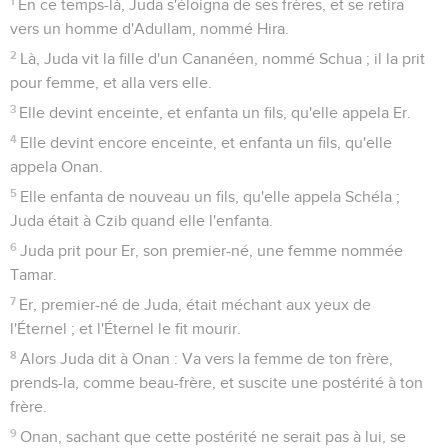
1
En ce temps-là, Juda s'éloigna de ses frères, et se retira
vers un homme d'Adullam, nommé Hira.
2
Là, Juda vit la fille d'un Cananéen, nommé Schua ; il la prit
pour femme, et alla vers elle.
3
Elle devint enceinte, et enfanta un fils, qu'elle appela Er.
4
Elle devint encore enceinte, et enfanta un fils, qu'elle
appela Onan.
5
Elle enfanta de nouveau un fils, qu'elle appela Schéla ;
Juda était à Czib quand elle l'enfanta.
6
Juda prit pour Er, son premier-né, une femme nommée
Tamar.
7
Er, premier-né de Juda, était méchant aux yeux de
l'Éternel ; et l'Éternel le fit mourir.
8
Alors Juda dit à Onan : Va vers la femme de ton frère,
prends-la, comme beau-frère, et suscite une postérité à ton
frère.
9
Onan, sachant que cette postérité ne serait pas à lui, se