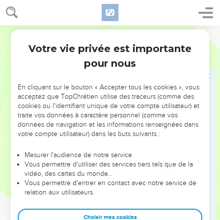
Ésaü dit : Partons, mettons-nous en route ; j'irai devant toi.
13
Jacob lui répondit : Mon seigneur sait que les enfants sont
délicats, et que j'ai des brebis et des vaches qui allaitent ; si
Segond 1910
l'on forçait leur marche un seul jour, tout le troupeau périrait.
Votre vie privée est importante
Genèse
33
14
Que mon seigneur prenne les devants sur son serviteur ;
pour nous
et moi, je suivrai lentement, au pas du troupeau qui me
précédera, et au pas des enfants, jusqu'à ce que j'arrive chez
En cliquant sur le bouton « Accepter tous les cookies », vous
mon seigneur, à Séir.
acceptez que TopChrétien utilise des traceurs (comme des
15
Ésaü dit : Je veux au moins laisser avec toi une partie de
cookies ou l'identifiant unique de votre compte utilisateur) et
mes gens. Et Jacob répondit : Pourquoi cela ? Que je trouve
traite vos données à caractère personnel (comme vos
données de navigation et les informations renseignées dans
seulement grâce aux yeux de mon seigneur !
votre compte utilisateur) dans les buts suivants :
16
Le même jour, Ésaü reprit le chemin de Séir.
Mesurer l'audience de notre service
17
Jacob partit pour Succoth. Il bâtit une maison pour lui, et il
Vous permettre d'utiliser des services tiers tels que de la
fit des cabanes pour ses troupeaux. C'est pourquoi l'on a
vidéo, des cartes du monde…
appelé ce lieu de nom de Succoth.
Vous permettre d'entrer en contact avec notre service de
relation aux utilisateurs.
Jacob s'installe près de Sichem
Choisir mes cookies
18