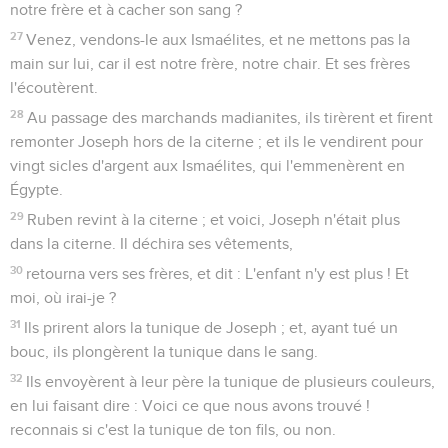
notre frère et à cacher son sang ?
27
Venez, vendons-le aux Ismaélites, et ne mettons pas la
main sur lui, car il est notre frère, notre chair. Et ses frères
l'écoutèrent.
28
Au passage des marchands madianites, ils tirèrent et firent
remonter Joseph hors de la citerne ; et ils le vendirent pour
vingt sicles d'argent aux Ismaélites, qui l'emmenèrent en
Égypte.
29
Ruben revint à la citerne ; et voici, Joseph n'était plus
dans la citerne. Il déchira ses vêtements,
30
retourna vers ses frères, et dit : L'enfant n'y est plus ! Et
moi, où irai-je ?
31
Ils prirent alors la tunique de Joseph ; et, ayant tué un
bouc, ils plongèrent la tunique dans le sang.
32
Ils envoyèrent à leur père la tunique de plusieurs couleurs,
en lui faisant dire : Voici ce que nous avons trouvé !
reconnais si c'est la tunique de ton fils, ou non.