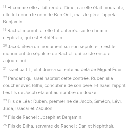
18
Et comme elle allait rendre l'âme, car elle était mourante,
elle lui donna le nom de Ben Oni ; mais le père l'appela
Benjamin.
19
Rachel mourut, et elle fut enterrée sur le chemin
d'Éphrata, qui est Bethléhem.
20
Jacob éleva un monument sur son sépulcre ; c'est le
monument du sépulcre de Rachel, qui existe encore
aujourd'hui.
21
Israël partit ; et il dressa sa tente au delà de Migdal Éder.
22
Pendant qu'Israël habitait cette contrée, Ruben alla
coucher avec Bilha, concubine de son père. Et Israël l'apprit.
Les fils de Jacob étaient au nombre de douze.
23
Fils de Léa : Ruben, premier-né de Jacob, Siméon, Lévi,
Juda, Issacar et Zabulon.
24
Fils de Rachel : Joseph et Benjamin.
25
Fils de Bilha, servante de Rachel : Dan et Nephthali.