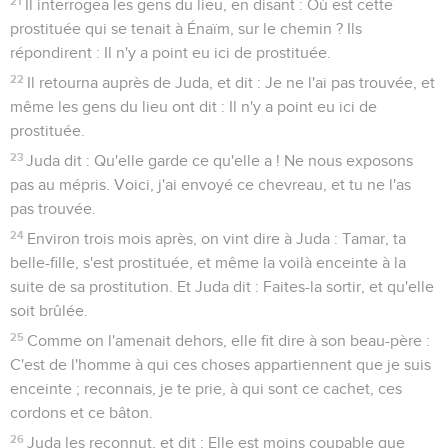
21
Il interrogea les gens du lieu, en disant : Où est cette
prostituée qui se tenait à Énaïm, sur le chemin ? Ils
répondirent : Il n'y a point eu ici de prostituée.
22
Il retourna auprès de Juda, et dit : Je ne l'ai pas trouvée, et
même les gens du lieu ont dit : Il n'y a point eu ici de
prostituée.
23
Juda dit : Qu'elle garde ce qu'elle a ! Ne nous exposons
pas au mépris. Voici, j'ai envoyé ce chevreau, et tu ne l'as
pas trouvée.
24
Environ trois mois après, on vint dire à Juda : Tamar, ta
belle-fille, s'est prostituée, et même la voilà enceinte à la
suite de sa prostitution. Et Juda dit : Faites-la sortir, et qu'elle
soit brûlée.
25
Comme on l'amenait dehors, elle fit dire à son beau-père :
C'est de l'homme à qui ces choses appartiennent que je suis
enceinte ; reconnais, je te prie, à qui sont ce cachet, ces
cordons et ce bâton.
26
Juda les reconnut, et dit : Elle est moins coupable que