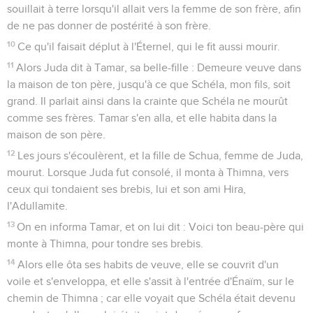
souillait à terre lorsqu'il allait vers la femme de son frère, afin
de ne pas donner de postérité à son frère.
10
Ce qu'il faisait déplut à l'Éternel, qui le fit aussi mourir.
11
Alors Juda dit à Tamar, sa belle-fille : Demeure veuve dans
la maison de ton père, jusqu'à ce que Schéla, mon fils, soit
grand. Il parlait ainsi dans la crainte que Schéla ne mourût
comme ses frères. Tamar s'en alla, et elle habita dans la
maison de son père.
12
Les jours s'écoulèrent, et la fille de Schua, femme de Juda,
mourut. Lorsque Juda fut consolé, il monta à Thimna, vers
ceux qui tondaient ses brebis, lui et son ami Hira,
l'Adullamite.
13
On en informa Tamar, et on lui dit : Voici ton beau-père qui
monte à Thimna, pour tondre ses brebis.
14
Alors elle ôta ses habits de veuve, elle se couvrit d'un
voile et s'enveloppa, et elle s'assit à l'entrée d'Énaïm, sur le
chemin de Thimna ; car elle voyait que Schéla était devenu