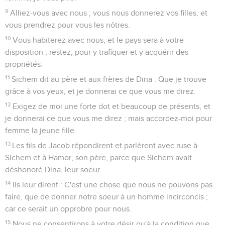
9
Alliez-vous avec nous ; vous nous donnerez vos filles, et
vous prendrez pour vous les nôtres.
10
Vous habiterez avec nous, et le pays sera à votre
disposition ; restez, pour y trafiquer et y acquérir des
propriétés.
11
Sichem dit au père et aux frères de Dina : Que je trouve
grâce à vos yeux, et je donnerai ce que vous me direz.
12
Exigez de moi une forte dot et beaucoup de présents, et
je donnerai ce que vous me direz ; mais accordez-moi pour
femme la jeune fille.
13
Les fils de Jacob répondirent et parlèrent avec ruse à
Sichem et à Hamor, son père, parce que Sichem avait
déshonoré Dina, leur soeur.
14
Ils leur dirent : C'est une chose que nous ne pouvons pas
faire, que de donner notre soeur à un homme incirconcis ;
car ce serait un opprobre pour nous.
15
Nous ne consentirons à votre désir qu'à la condition que