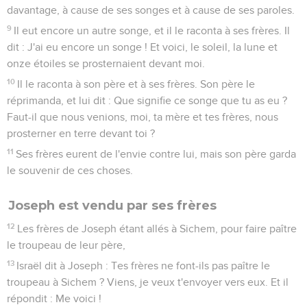
davantage, à cause de ses songes et à cause de ses paroles.
9
Il eut encore un autre songe, et il le raconta à ses frères. Il
dit : J'ai eu encore un songe ! Et voici, le soleil, la lune et
onze étoiles se prosternaient devant moi.
10
Il le raconta à son père et à ses frères. Son père le
réprimanda, et lui dit : Que signifie ce songe que tu as eu ?
Faut-il que nous venions, moi, ta mère et tes frères, nous
prosterner en terre devant toi ?
11
Ses frères eurent de l'envie contre lui, mais son père garda
le souvenir de ces choses.
Joseph est vendu par ses frères
12
Les frères de Joseph étant allés à Sichem, pour faire paître
le troupeau de leur père,
13
Israël dit à Joseph : Tes frères ne font-ils pas paître le
troupeau à Sichem ? Viens, je veux t'envoyer vers eux. Et il
répondit : Me voici !