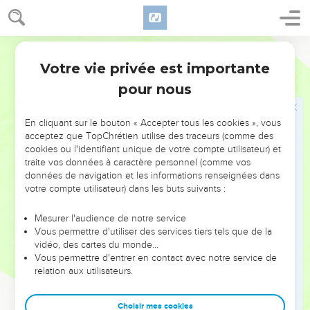
51
En vérité, en vérité, je vous le dis, si quelqu'un garde ma
parole, il ne mourra jamais. »
52
« Maintenant, lui dirent les Juifs, nous savons que tu as un
Segond 21
démon. Abraham est mort, les prophètes aussi, et toi, tu dis :
Votre vie privée est importante
Jean
8
‘Si quelqu'un garde ma parole, il ne mourra jamais.’
pour nous
53
Serais-tu plus grand que notre père Abraham, qui est
mort ? Les prophètes aussi sont morts. Pour qui te prends-tu
En cliquant sur le bouton « Accepter tous les cookies », vous
donc ? »
acceptez que TopChrétien utilise des traceurs (comme des
54
cookies ou l'identifiant unique de votre compte utilisateur) et
Jésus répondit : « Si je me rends gloire à moi-même, ma
traite vos données à caractère personnel (comme vos
gloire ne vaut rien. Cependant, c'est mon Père qui me rend
données de navigation et les informations renseignées dans
gloire, lui que vous présentez comme votre Dieu
votre compte utilisateur) dans les buts suivants :
55
alors que vous ne le connaissez pas. Moi, je le connais ; et
Mesurer l'audience de notre service
si je disais que je ne le connais pas, je serais comme vous :
Vous permettre d'utiliser des services tiers tels que de la
un menteur. Mais je le connais et je garde sa parole.
vidéo, des cartes du monde…
56
Vous permettre d'entrer en contact avec notre service de
Votre ancêtre Abraham a été rempli de joie à la pensée de
relation aux utilisateurs.
voir mon jour ; il l'a vu et il s'est réjoui. »
57
Les Juifs lui dirent : « Tu n'as pas encore 50 ans et tu as vu
Choisir mes cookies