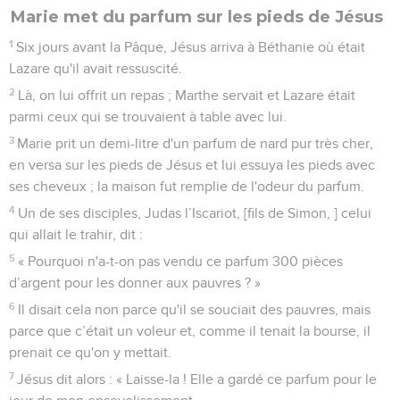
Marie met du parfum sur les pieds de Jésus
1
Six jours avant la Pâque, Jésus arriva à Béthanie où était
Lazare qu'il avait ressuscité.
2
Là, on lui offrit un repas ; Marthe servait et Lazare était
parmi ceux qui se trouvaient à table avec lui.
3
Marie prit un demi-litre d'un parfum de nard pur très cher,
en versa sur les pieds de Jésus et lui essuya les pieds avec
ses cheveux ; la maison fut remplie de l'odeur du parfum.
4
Un de ses disciples, Judas l’Iscariot, [fils de Simon, ] celui
qui allait le trahir, dit :
5
« Pourquoi n'a-t-on pas vendu ce parfum 300 pièces
d’argent pour les donner aux pauvres ? »
6
Il disait cela non parce qu'il se souciait des pauvres, mais
parce que c’était un voleur et, comme il tenait la bourse, il
prenait ce qu'on y mettait.
7
Jésus dit alors : « Laisse-la ! Elle a gardé ce parfum pour le