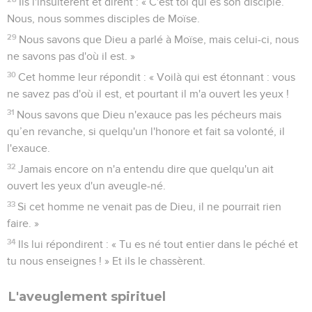
Ils l'insultèrent et dirent : « C'est toi qui es son disciple.
Nous, nous sommes disciples de Moïse.
29
Nous savons que Dieu a parlé à Moïse, mais celui-ci, nous
ne savons pas d'où il est. »
30
Cet homme leur répondit : « Voilà qui est étonnant : vous
ne savez pas d'où il est, et pourtant il m'a ouvert les yeux !
31
Nous savons que Dieu n'exauce pas les pécheurs mais
qu’en revanche, si quelqu'un l'honore et fait sa volonté, il
l'exauce.
32
Jamais encore on n'a entendu dire que quelqu'un ait
ouvert les yeux d'un aveugle-né.
33
Si cet homme ne venait pas de Dieu, il ne pourrait rien
faire. »
34
Ils lui répondirent : « Tu es né tout entier dans le péché et
tu nous enseignes ! » Et ils le chassèrent.
L'aveuglement spirituel