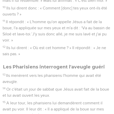
mais il lui ressemble. » Mais lui affirmait : « C'est bien moi. »
10
Ils lui dirent donc : « Comment [donc] tes yeux ont-ils été
ouverts ? »
11
Il répondit : « L'homme qu'on appelle Jésus a fait de la
boue, l'a appliquée sur mes yeux et m'a dit : ‘Va au bassin de
Siloé et lave-toi.’J'y suis donc allé, je me suis lavé et j'ai pu
voir. »
12
Ils lui dirent : « Où est cet homme ? » Il répondit : « Je ne
sais pas. »
Les Pharisiens interrogent l'aveugle guéri
13
Ils menèrent vers les pharisiens l'homme qui avait été
aveugle.
14
Or c'était un jour de sabbat que Jésus avait fait de la boue
et lui avait ouvert les yeux.
15
A leur tour, les pharisiens lui demandèrent comment il
avait pu voir. Il leur dit : « Il a appliqué de la boue sur mes