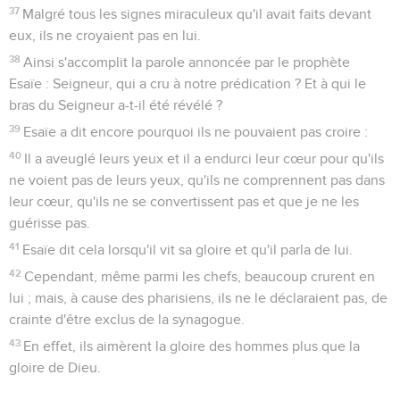
37
Malgré tous les signes miraculeux qu'il avait faits devant
eux, ils ne croyaient pas en lui.
38
Ainsi s'accomplit la parole annoncée par le prophète
Esaïe : Seigneur, qui a cru à notre prédication ? Et à qui le
bras du Seigneur a-t-il été révélé ?
39
Esaïe a dit encore pourquoi ils ne pouvaient pas croire :
40
Il a aveuglé leurs yeux et il a endurci leur cœur pour qu'ils
ne voient pas de leurs yeux, qu'ils ne comprennent pas dans
leur cœur, qu'ils ne se convertissent pas et que je ne les
guérisse pas.
41
Esaïe dit cela lorsqu'il vit sa gloire et qu'il parla de lui.
42
Cependant, même parmi les chefs, beaucoup crurent en
lui ; mais, à cause des pharisiens, ils ne le déclaraient pas, de
crainte d'être exclus de la synagogue.
43
En effet, ils aimèrent la gloire des hommes plus que la
gloire de Dieu.