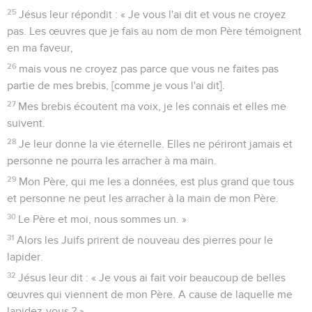
25
Jésus leur répondit : « Je vous l'ai dit et vous ne croyez
pas. Les œuvres que je fais au nom de mon Père témoignent
en ma faveur,
26
mais vous ne croyez pas parce que vous ne faites pas
partie de mes brebis, [comme je vous l'ai dit].
27
Mes brebis écoutent ma voix, je les connais et elles me
suivent.
28
Je leur donne la vie éternelle. Elles ne périront jamais et
personne ne pourra les arracher à ma main.
29
Mon Père, qui me les a données, est plus grand que tous
et personne ne peut les arracher à la main de mon Père.
30
Le Père et moi, nous sommes un. »
31
Alors les Juifs prirent de nouveau des pierres pour le
lapider.
32
Jésus leur dit : « Je vous ai fait voir beaucoup de belles
œuvres qui viennent de mon Père. A cause de laquelle me
lapidez-vous ? »