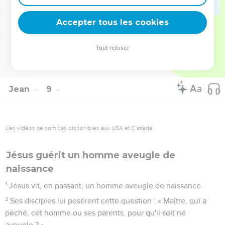
Abraham ! »
58
Jésus leur dit : « En vérité, en vérité, je vous le dis, avant
Accepter tous les cookies
qu'Abraham soit né, je suis. »
59
Là-dessus, ils prirent des pierres pour les jeter contre lui,
Tout refuser
mais Jésus se cacha et sortit du temple [en passant au milieu
d'eux. C’est ainsi qu’il s’en alla].
Jean
9
Les vidéos ne sont pas disponibles aux USA et C anada.
Jésus guérit un homme aveugle de
naissance
1
Jésus vit, en passant, un homme aveugle de naissance.
2
Ses disciples lui posèrent cette question : « Maître, qui a
péché, cet homme ou ses parents, pour qu'il soit né
aveugle ? »