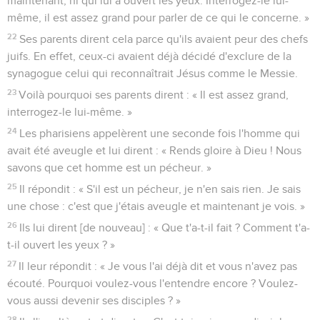
maintenant, ni qui lui a ouvert les yeux. Interrogez-le lui-
même, il est assez grand pour parler de ce qui le concerne. »
22
Ses parents dirent cela parce qu'ils avaient peur des chefs
juifs. En effet, ceux-ci avaient déjà décidé d'exclure de la
synagogue celui qui reconnaîtrait Jésus comme le Messie.
23
Voilà pourquoi ses parents dirent : « Il est assez grand,
interrogez-le lui-même. »
24
Les pharisiens appelèrent une seconde fois l'homme qui
avait été aveugle et lui dirent : « Rends gloire à Dieu ! Nous
savons que cet homme est un pécheur. »
25
Il répondit : « S'il est un pécheur, je n'en sais rien. Je sais
une chose : c'est que j'étais aveugle et maintenant je vois. »
26
Ils lui dirent [de nouveau] : « Que t'a-t-il fait ? Comment t'a-
t-il ouvert les yeux ? »
27
Il leur répondit : « Je vous l'ai déjà dit et vous n'avez pas
écouté. Pourquoi voulez-vous l'entendre encore ? Voulez-
vous aussi devenir ses disciples ? »
28