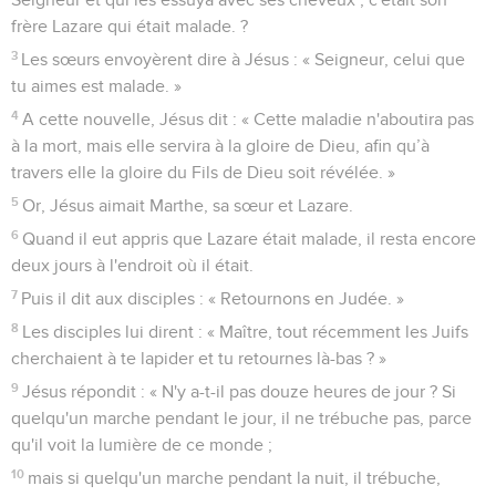
frère Lazare qui était malade. ?
3
Les sœurs envoyèrent dire à Jésus : « Seigneur, celui que
tu aimes est malade. »
4
A cette nouvelle, Jésus dit : « Cette maladie n'aboutira pas
à la mort, mais elle servira à la gloire de Dieu, afin qu’à
travers elle la gloire du Fils de Dieu soit révélée. »
5
Or, Jésus aimait Marthe, sa sœur et Lazare.
6
Quand il eut appris que Lazare était malade, il resta encore
deux jours à l'endroit où il était.
7
Puis il dit aux disciples : « Retournons en Judée. »
8
Les disciples lui dirent : « Maître, tout récemment les Juifs
cherchaient à te lapider et tu retournes là-bas ? »
9
Jésus répondit : « N'y a-t-il pas douze heures de jour ? Si
quelqu'un marche pendant le jour, il ne trébuche pas, parce
qu'il voit la lumière de ce monde ;
10
mais si quelqu'un marche pendant la nuit, il trébuche,