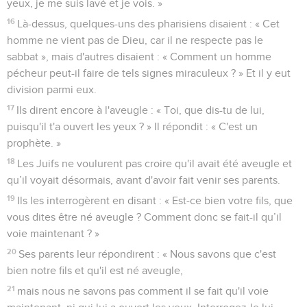
yeux, je me suis lavé et je vois. »
16
Là-dessus, quelques-uns des pharisiens disaient : « Cet
homme ne vient pas de Dieu, car il ne respecte pas le
sabbat », mais d'autres disaient : « Comment un homme
pécheur peut-il faire de tels signes miraculeux ? » Et il y eut
division parmi eux.
17
Ils dirent encore à l'aveugle : « Toi, que dis-tu de lui,
puisqu'il t'a ouvert les yeux ? » Il répondit : « C'est un
prophète. »
18
Les Juifs ne voulurent pas croire qu'il avait été aveugle et
qu’il voyait désormais, avant d'avoir fait venir ses parents.
19
Ils les interrogèrent en disant : « Est-ce bien votre fils, que
vous dites être né aveugle ? Comment donc se fait-il qu’il
voie maintenant ? »
20
Ses parents leur répondirent : « Nous savons que c'est
bien notre fils et qu'il est né aveugle,
21
mais nous ne savons pas comment il se fait qu'il voie