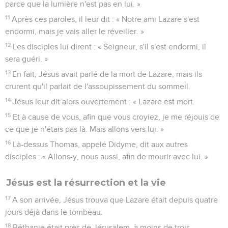
parce que la lumière n'est pas en lui. »
11
Après ces paroles, il leur dit : « Notre ami Lazare s'est
endormi, mais je vais aller le réveiller. »
12
Les disciples lui dirent : « Seigneur, s'il s'est endormi, il
sera guéri. »
13
En fait, Jésus avait parlé de la mort de Lazare, mais ils
crurent qu'il parlait de l'assoupissement du sommeil.
14
Jésus leur dit alors ouvertement : « Lazare est mort.
15
Et à cause de vous, afin que vous croyiez, je me réjouis de
ce que je n'étais pas là. Mais allons vers lui. »
16
Là-dessus Thomas, appelé Didyme, dit aux autres
disciples : « Allons-y, nous aussi, afin de mourir avec lui. »
Jésus est la résurrection et la vie
17
A son arrivée, Jésus trouva que Lazare était depuis quatre
jours déjà dans le tombeau.
18
Béthanie était près de Jérusalem, à moins de trois