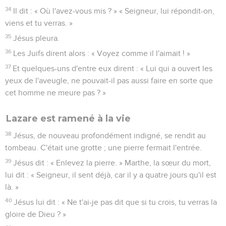
34
Il dit : « Où l'avez-vous mis ? » « Seigneur, lui répondit-on,
viens et tu verras. »
35
Jésus pleura.
36
Les Juifs dirent alors : « Voyez comme il l'aimait ! »
37
Et quelques-uns d'entre eux dirent : « Lui qui a ouvert les
yeux de l'aveugle, ne pouvait-il pas aussi faire en sorte que
cet homme ne meure pas ? »
Lazare est ramené à la vie
38
Jésus, de nouveau profondément indigné, se rendit au
tombeau. C'était une grotte ; une pierre fermait l'entrée.
39
Jésus dit : « Enlevez la pierre. » Marthe, la sœur du mort,
lui dit : « Seigneur, il sent déjà, car il y a quatre jours qu'il est
là. »
40
Jésus lui dit : « Ne t'ai-je pas dit que si tu crois, tu verras la
gloire de Dieu ? »