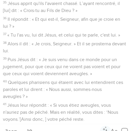
35
Jésus apprit qu'ils l'avaient chassé. L’ayant rencontré, il
[lui] dit : « Crois-tu au Fils de Dieu ? »
36
Il répondit : « Et qui est-il, Seigneur, afin que je croie en
lui ? »
37
« Tu l'as vu, lui dit Jésus, et celui qui te parle, c'est lui. »
38
Alors il dit : « Je crois, Seigneur. » Et il se prosterna devant
lui.
39
Puis Jésus dit : « Je suis venu dans ce monde pour un
jugement, pour que ceux qui ne voient pas voient et pour
que ceux qui voient deviennent aveugles. »
40
Quelques pharisiens qui étaient avec lui entendirent ces
paroles et lui dirent : « Nous aussi, sommes-nous
aveugles ? »
41
Jésus leur répondit : « Si vous étiez aveugles, vous
n'auriez pas de péché. Mais en réalité, vous dites : ‘Nous
voyons.’[Ainsi donc, ] votre péché reste.