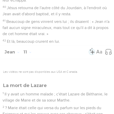
leur échappa.
40
Jésus retourna de l'autre côté du Jourdain, à l'endroit où
Jean avait d'abord baptisé, et il y resta.
41
Beaucoup de gens vinrent vers lui ; ils disaient : « Jean n'a
fait aucun signe miraculeux, mais tout ce qu'il a dit à propos
de cet homme était vrai. »
42
Et là, beaucoup crurent en lui.
Jean
11
Les vidéos ne sont pas disponibles aux USA et C anada.
La mort de Lazare
1
Il y avait un homme malade ; c'était Lazare de Béthanie, le
village de Marie et de sa sœur Marthe.
2
? Marie était celle qui versa du parfum sur les pieds du
Seigneur et qui les essuya avec ses cheveux ; c'était son