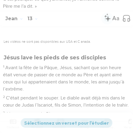
Père me l'a dit. »
Jean
13
Les vidéos ne sont pas disponibles aux USA et C anada.
Jésus lave les pieds de ses disciples
1
Avant la fête de la Pâque, Jésus, sachant que son heure
était venue de passer de ce monde au Père et ayant aimé
ceux qui lui appartenaient dans le monde, les aima jusqu’à
l’extrême.
2
C'était pendant le souper. Le diable avait déjà mis dans le
cœur de Judas l’Iscariot, fils de Simon, l'intention de le trahir.
3
Jésus savait que le Père avait tout remis entre ses mains,
qu'il était venu de Dieu et qu'il retournait vers Dieu.
Contenus
Versions
Commentaires
Strong
Dictionnaire
4
Il se leva de table, quitta ses vêtements et prit un linge qu'il