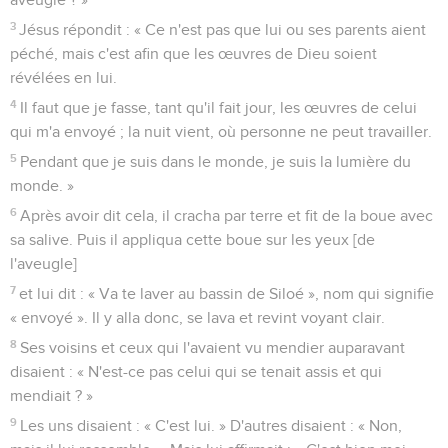
3
Jésus répondit : « Ce n'est pas que lui ou ses parents aient
péché, mais c'est afin que les œuvres de Dieu soient
révélées en lui.
4
Il faut que je fasse, tant qu'il fait jour, les œuvres de celui
qui m'a envoyé ; la nuit vient, où personne ne peut travailler.
5
Pendant que je suis dans le monde, je suis la lumière du
monde. »
6
Après avoir dit cela, il cracha par terre et fit de la boue avec
sa salive. Puis il appliqua cette boue sur les yeux [de
l'aveugle]
7
et lui dit : « Va te laver au bassin de Siloé », nom qui signifie
« envoyé ». Il y alla donc, se lava et revint voyant clair.
8
Ses voisins et ceux qui l'avaient vu mendier auparavant
disaient : « N'est-ce pas celui qui se tenait assis et qui
mendiait ? »
9
Les uns disaient : « C'est lui. » D'autres disaient : « Non,