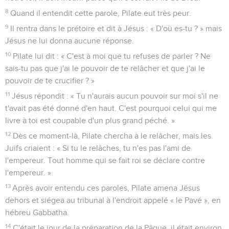
8
Quand il entendit cette parole, Pilate eut très peur.
9
Il rentra dans le prétoire et dit à Jésus : « D'où es-tu ? » mais
Jésus ne lui donna aucune réponse.
10
Pilate lui dit : « C'est à moi que tu refuses de parler ? Ne
sais-tu pas que j'ai le pouvoir de te relâcher et que j'ai le
pouvoir de te crucifier ? »
11
Jésus répondit : « Tu n'aurais aucun pouvoir sur moi s'il ne
t'avait pas été donné d'en haut. C'est pourquoi celui qui me
livre à toi est coupable d'un plus grand péché. »
12
Dès ce moment-là, Pilate chercha à le relâcher, mais les
Juifs criaient : « Si tu le relâches, tu n'es pas l'ami de
l'empereur. Tout homme qui se fait roi se déclare contre
l'empereur. »
13
Après avoir entendu ces paroles, Pilate amena Jésus
dehors et siégea au tribunal à l'endroit appelé « le Pavé », en
hébreu Gabbatha.
14
C'était le jour de la préparation de la Pâque, il était environ