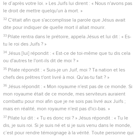
le d’après votre loi. » Les Juifs lui dirent : « Nous n'avons pas
le droit de mettre quelqu'un à mort. »
32
C'était afin que s'accomplisse la parole que Jésus avait
dite pour indiquer de quelle mort il allait mourir.
33
Pilate rentra dans le prétoire, appela Jésus et lui dit : « Es-
tu le roi des Juifs ? »
34
Jésus [lui] répondit : « Est-ce de toi-même que tu dis cela
ou d'autres te l'ont-ils dit de moi ? »
35
Pilate répondit : « Suis-je un Juif, moi ? Ta nation et les
chefs des prêtres t'ont livré à moi. Qu'as-tu fait ? »
36
Jésus répondit : « Mon royaume n'est pas de ce monde. Si
mon royaume était de ce monde, mes serviteurs auraient
combattu pour moi afin que je ne sois pas livré aux Juifs ;
mais en réalité, mon royaume n'est pas d'ici-bas. »
37
Pilate lui dit : « Tu es donc roi ? » Jésus répondit : « Tu le
dis, je suis roi. Si je suis né et si je suis venu dans le monde,
c’est pour rendre témoignage à la vérité. Toute personne qui