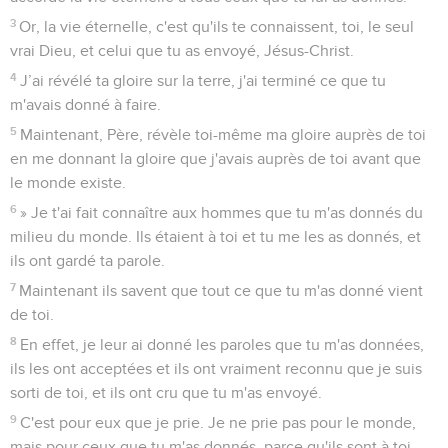
3
Or, la vie éternelle, c'est qu'ils te connaissent, toi, le seul
vrai Dieu, et celui que tu as envoyé, Jésus-Christ.
4
J’ai révélé ta gloire sur la terre, j'ai terminé ce que tu
m'avais donné à faire.
5
Maintenant, Père, révèle toi-même ma gloire auprès de toi
en me donnant la gloire que j'avais auprès de toi avant que
le monde existe.
6
» Je t'ai fait connaître aux hommes que tu m'as donnés du
milieu du monde. Ils étaient à toi et tu me les as donnés, et
ils ont gardé ta parole.
7
Maintenant ils savent que tout ce que tu m'as donné vient
de toi.
8
En effet, je leur ai donné les paroles que tu m'as données,
ils les ont acceptées et ils ont vraiment reconnu que je suis
sorti de toi, et ils ont cru que tu m'as envoyé.
9
C'est pour eux que je prie. Je ne prie pas pour le monde,
mais pour ceux que tu m'as donnés, parce qu'ils sont à toi.