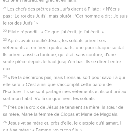
écrite en hébreu, en grec et en latin.
21
Les chefs des prêtres des Juifs dirent à Pilate : « N'écris
pas : ‘Le roi des Juifs’, mais plutôt : ‘Cet homme a dit : Je suis
le roi des Juifs.’ »
22
Pilate répondit : « Ce que j'ai écrit, je l'ai écrit. »
23
Après avoir crucifié Jésus, les soldats prirent ses
vêtements et en firent quatre parts, une pour chaque soldat.
Ils prirent aussi sa tunique, qui était sans couture, d'une
seule pièce depuis le haut jusqu'en bas. Ils se dirent entre
eux :
24
« Ne la déchirons pas, mais tirons au sort pour savoir à qui
elle sera. » C'est ainsi que s'accomplit cette parole de
l'Ecriture : Ils se sont partagé mes vêtements et ils ont tiré au
sort mon habit. Voilà ce que firent les soldats.
25
Près de la croix de Jésus se tenaient sa mère, la sœur de
sa mère, Marie la femme de Clopas et Marie de Magdala.
26
Jésus vit sa mère et, près d'elle, le disciple qu'il aimait. Il
dit à sa mère : « Femme, voici ton fils. »