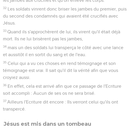
les jambes aux crucifiés et qu'on enlève les corps.
32
Les soldats vinrent donc briser les jambes du premier, puis
du second des condamnés qui avaient été crucifiés avec
Jésus.
33
Quand ils s'approchèrent de lui, ils virent qu'il était déjà
mort. Ils ne lui brisèrent pas les jambes,
34
mais un des soldats lui transperça le côté avec une lance
et aussitôt il en sortit du sang et de l'eau.
35
Celui qui a vu ces choses en rend témoignage et son
témoignage est vrai. Il sait qu'il dit la vérité afin que vous
croyiez aussi.
36
En effet, cela est arrivé afin que ce passage de l'Ecriture
soit accompli : Aucun de ses os ne sera brisé.
37
Ailleurs l'Ecriture dit encore : Ils verront celui qu'ils ont
transpercé.
Jésus est mis dans un tombeau