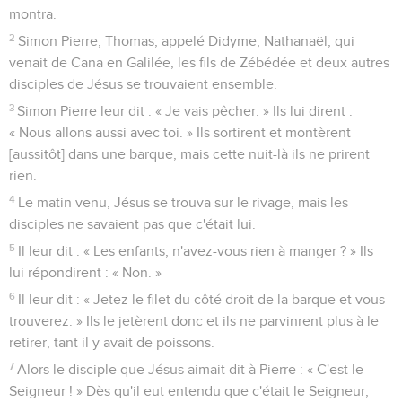
montra.
2
Simon Pierre, Thomas, appelé Didyme, Nathanaël, qui
venait de Cana en Galilée, les fils de Zébédée et deux autres
disciples de Jésus se trouvaient ensemble.
3
Simon Pierre leur dit : « Je vais pêcher. » Ils lui dirent :
« Nous allons aussi avec toi. » Ils sortirent et montèrent
[aussitôt] dans une barque, mais cette nuit-là ils ne prirent
rien.
4
Le matin venu, Jésus se trouva sur le rivage, mais les
disciples ne savaient pas que c'était lui.
5
Il leur dit : « Les enfants, n'avez-vous rien à manger ? » Ils
lui répondirent : « Non. »
6
Il leur dit : « Jetez le filet du côté droit de la barque et vous
trouverez. » Ils le jetèrent donc et ils ne parvinrent plus à le
retirer, tant il y avait de poissons.
7
Alors le disciple que Jésus aimait dit à Pierre : « C'est le
Seigneur ! » Dès qu'il eut entendu que c'était le Seigneur,