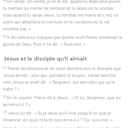
18
En vérité, en vérité, je te le dis, quand tu étais plus jeune,
tu mettais toi-même ta ceinture et tu allais où tu voulais ;
mais quand tu seras vieux, tu tendras les mains et c’est un
autre qui attachera ta ceinture et te conduira où tu ne
voudras pas. »
19
Il dit cela pour indiquer par quelle mort Pierre révélerait la
gloire de Dieu. Puis il lui dit : « Suis-moi. »
Jésus et le disciple qu'il aimait
20
Pierre se retourna et vit venir derrière eux le disciple que
Jésus aimait, celui qui, pendant le souper, s'était penché
vers Jésus et avait dit : « Seigneur, qui est celui qui va te
trahir ? »
21
En le voyant, Pierre dit à Jésus : « Et lui, Seigneur, que lui
arrivera-t-il ? »
22
Jésus lui dit : « Si je veux qu'il vive jusqu'à ce que je
revienne, en quoi cela te concerne-t-il ? Toi, suis-moi. »
23