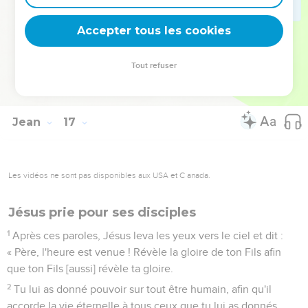
32
Voici que l'heure vient, et elle est [déjà] venue, où vous
serez dispersés chacun de votre côté et me laisserez seul.
Accepter tous les cookies
Cependant, je ne suis pas seul, car le Père est avec moi.
33
Je vous ai dit cela afin que vous ayez la paix en moi. Vous
Tout refuser
aurez à souffrir dans le monde, mais prenez courage : moi,
j'ai vaincu le monde. »
Jean
17
Les vidéos ne sont pas disponibles aux USA et C anada.
Jésus prie pour ses disciples
1
Après ces paroles, Jésus leva les yeux vers le ciel et dit :
« Père, l'heure est venue ! Révèle la gloire de ton Fils afin
que ton Fils [aussi] révèle ta gloire.
2
Tu lui as donné pouvoir sur tout être humain, afin qu'il
accorde la vie éternelle à tous ceux que tu lui as donnés.