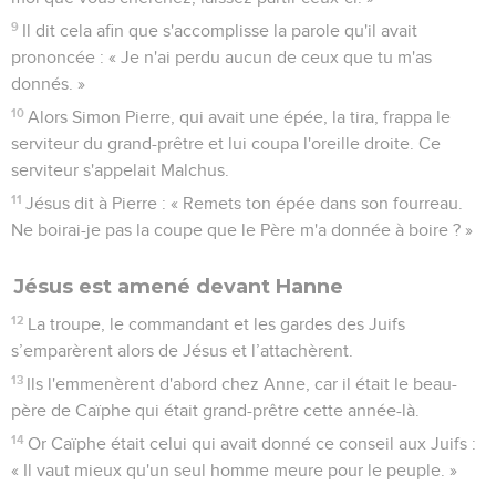
9
Il dit cela afin que s'accomplisse la parole qu'il avait
prononcée : « Je n'ai perdu aucun de ceux que tu m'as
donnés. »
10
Alors Simon Pierre, qui avait une épée, la tira, frappa le
serviteur du grand-prêtre et lui coupa l'oreille droite. Ce
serviteur s'appelait Malchus.
11
Jésus dit à Pierre : « Remets ton épée dans son fourreau.
Ne boirai-je pas la coupe que le Père m'a donnée à boire ? »
Jésus est amené devant Hanne
12
La troupe, le commandant et les gardes des Juifs
s’emparèrent alors de Jésus et l’attachèrent.
13
Ils l'emmenèrent d'abord chez Anne, car il était le beau-
père de Caïphe qui était grand-prêtre cette année-là.
14
Or Caïphe était celui qui avait donné ce conseil aux Juifs :
« Il vaut mieux qu'un seul homme meure pour le peuple. »