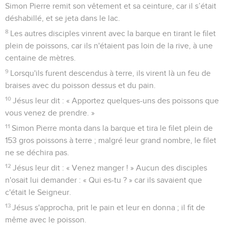
Simon Pierre remit son vêtement et sa ceinture, car il s’était
déshabillé, et se jeta dans le lac.
8
Les autres disciples vinrent avec la barque en tirant le filet
plein de poissons, car ils n'étaient pas loin de la rive, à une
centaine de mètres.
9
Lorsqu'ils furent descendus à terre, ils virent là un feu de
braises avec du poisson dessus et du pain.
10
Jésus leur dit : « Apportez quelques-uns des poissons que
vous venez de prendre. »
11
Simon Pierre monta dans la barque et tira le filet plein de
153 gros poissons à terre ; malgré leur grand nombre, le filet
ne se déchira pas.
12
Jésus leur dit : « Venez manger ! » Aucun des disciples
n'osait lui demander : « Qui es-tu ? » car ils savaient que
c'était le Seigneur.
13
Jésus s'approcha, prit le pain et leur en donna ; il fit de
même avec le poisson.