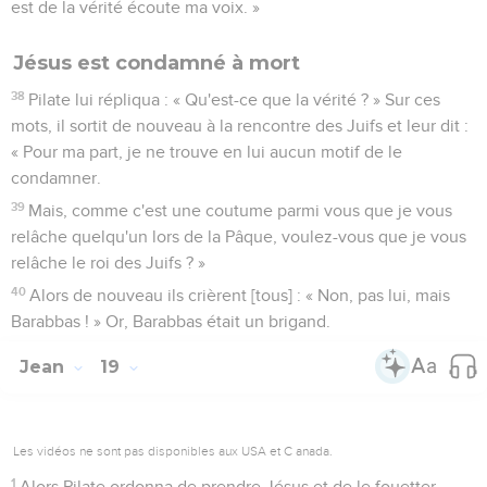
est de la vérité écoute ma voix. »
Jésus est condamné à mort
38
Pilate lui répliqua : « Qu'est-ce que la vérité ? » Sur ces
mots, il sortit de nouveau à la rencontre des Juifs et leur dit :
« Pour ma part, je ne trouve en lui aucun motif de le
condamner.
39
Mais, comme c'est une coutume parmi vous que je vous
relâche quelqu'un lors de la Pâque, voulez-vous que je vous
relâche le roi des Juifs ? »
40
Alors de nouveau ils crièrent [tous] : « Non, pas lui, mais
Barabbas ! » Or, Barabbas était un brigand.
Jean
19
Les vidéos ne sont pas disponibles aux USA et C anada.
1
Alors Pilate ordonna de prendre Jésus et de le fouetter.