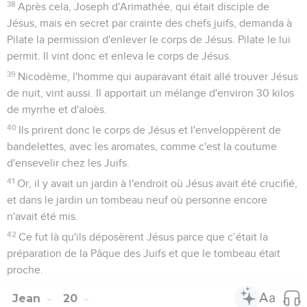
38
Après cela, Joseph d'Arimathée, qui était disciple de
Jésus, mais en secret par crainte des chefs juifs, demanda à
Pilate la permission d'enlever le corps de Jésus. Pilate le lui
permit. Il vint donc et enleva le corps de Jésus.
39
Nicodème, l'homme qui auparavant était allé trouver Jésus
de nuit, vint aussi. Il apportait un mélange d'environ 30 kilos
de myrrhe et d'aloès.
40
Ils prirent donc le corps de Jésus et l'enveloppèrent de
bandelettes, avec les aromates, comme c'est la coutume
d'ensevelir chez les Juifs.
41
Or, il y avait un jardin à l'endroit où Jésus avait été crucifié,
et dans le jardin un tombeau neuf où personne encore
n'avait été mis.
42
Ce fut là qu'ils déposèrent Jésus parce que c’était la
préparation de la Pâque des Juifs et que le tombeau était
proche.
Jean
20