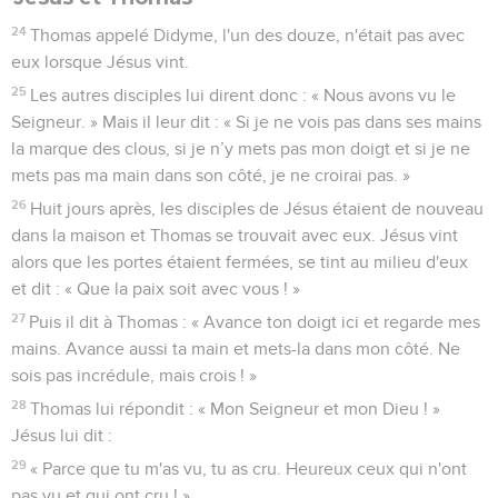
24
Thomas appelé Didyme, l'un des douze, n'était pas avec
eux lorsque Jésus vint.
25
Les autres disciples lui dirent donc : « Nous avons vu le
Seigneur. » Mais il leur dit : « Si je ne vois pas dans ses mains
la marque des clous, si je n’y mets pas mon doigt et si je ne
mets pas ma main dans son côté, je ne croirai pas. »
26
Huit jours après, les disciples de Jésus étaient de nouveau
dans la maison et Thomas se trouvait avec eux. Jésus vint
alors que les portes étaient fermées, se tint au milieu d'eux
et dit : « Que la paix soit avec vous ! »
27
Puis il dit à Thomas : « Avance ton doigt ici et regarde mes
mains. Avance aussi ta main et mets-la dans mon côté. Ne
sois pas incrédule, mais crois ! »
28
Thomas lui répondit : « Mon Seigneur et mon Dieu ! »
Jésus lui dit :
29
« Parce que tu m'as vu, tu as cru. Heureux ceux qui n'ont
pas vu et qui ont cru ! »