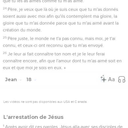
que tu les as aimés comme tu m'as aimé.
24
Père, je veux que là où je suis ceux que tu m'as donnés
soient aussi avec moi afin qu'ils contemplent ma gloire, la
gloire que tu m'as donnée parce que tu m'as aimé avant la
création du monde.
25
Père juste, le monde ne t'a pas connu, mais moi, je t'ai
connu, et ceux-ci ont reconnu que tu m'as envoyé.
26
Je leur ai fait connaître ton nom et je le leur ferai
connaître encore, afin que l'amour dont tu m'as aimé soit en
eux et que moi je sois en eux. »
Jean
18
Les vidéos ne sont pas disponibles aux USA et C anada.
L'arrestation de Jésus
1
Après avoir dit ces paroles, Jésus alla avec ses disciples de