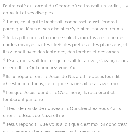
l'autre côté du torrent du Cédron où se trouvait un jardin ; il y
entra, lui et ses disciples.
2
Judas, celui qui le trahissait, connaissait aussi l'endroit
parce que Jésus et ses disciples s'y étaient souvent réunis.
3
Judas prit donc la troupe de soldats romains ainsi que des
gardes envoyés par les chefs des prêtres et les pharisiens, et
il s’y rendit avec des lanternes, des torches et des armes.
4
Jésus, qui savait tout ce qui devait lui arriver, s'avança alors
et leur dit : « Qui cherchez-vous ? »
5
Ils lui répondirent : « Jésus de Nazareth. » Jésus leur dit :
« C'est moi. » Judas, celui qui le trahissait, était avec eux.
6
Lorsque Jésus leur dit : « C'est moi », ils reculèrent et
tombèrent par terre.
7
Il leur demanda de nouveau : « Qui cherchez-vous ? » Ils
dirent : « Jésus de Nazareth. »
8
Jésus répondit : « Je vous ai dit que c'est moi. Si donc c'est
moi que vous cherchez, laissez partir ceux-ci. »