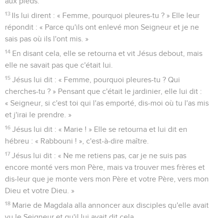
aux pieds.
13
Ils lui dirent : « Femme, pourquoi pleures-tu ? » Elle leur
répondit : « Parce qu'ils ont enlevé mon Seigneur et je ne
sais pas où ils l'ont mis. »
14
En disant cela, elle se retourna et vit Jésus debout, mais
elle ne savait pas que c'était lui.
15
Jésus lui dit : « Femme, pourquoi pleures-tu ? Qui
cherches-tu ? » Pensant que c'était le jardinier, elle lui dit :
« Seigneur, si c'est toi qui l'as emporté, dis-moi où tu l'as mis
et j'irai le prendre. »
16
Jésus lui dit : « Marie ! » Elle se retourna et lui dit en
hébreu : « Rabbouni ! », c'est-à-dire maître.
17
Jésus lui dit : « Ne me retiens pas, car je ne suis pas
encore monté vers mon Père, mais va trouver mes frères et
dis-leur que je monte vers mon Père et votre Père, vers mon
Dieu et votre Dieu. »
18
Marie de Magdala alla annoncer aux disciples qu'elle avait
vu le Seigneur et qu'il lui avait dit cela.