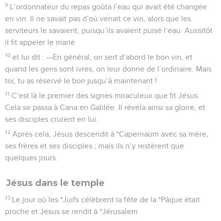
9
L’ordonnateur du repas goûta l’eau qui avait été changée
en vin. Il ne savait pas d’où venait ce vin, alors que les
serviteurs le savaient, puisqu’ils avaient puisé l’eau. Aussitôt
il fit appeler le marié
10
et lui dit : —En général, on sert d’abord le bon vin, et
quand les gens sont ivres, on leur donne de l’ordinaire. Mais
toi, tu as réservé le bon jusqu’à maintenant !
11
C’est là le premier des signes miraculeux que fit Jésus.
Cela se passa à Cana en Galilée. Il révéla ainsi sa gloire, et
ses disciples crurent en lui.
12
Après cela, Jésus descendit à *Capernaüm avec sa mère,
ses frères et ses disciples ; mais ils n’y restèrent que
quelques jours.
Jésus dans le temple
13
Le jour où les *Juifs célèbrent la fête de la *Pâque était
proche et Jésus se rendit à *Jérusalem.