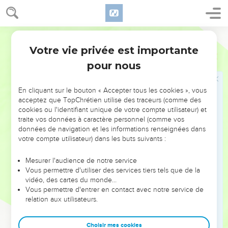
ténèbres, la Vérité qui affranchit du mensonge, en un mot :
le Seigneur lui-même.
Semeur
Devant de telles affirmations, on ne pouvait que condamner
Votre vie privée est importante
ou croire. La plupart ont crié au *blasphème, mais plusieurs
Jean
Introduction
ont fait *confiance à cet étonnant Messager : « Seigneur,
pour nous
vers qui irions-nous ? Toi seul, tu as les paroles de la vie
éternelle » (6.68).
En cliquant sur le bouton « Accepter tous les cookies », vous
acceptez que TopChrétien utilise des traceurs (comme des
L’affrontement qui a marqué les trois années de vie
cookies ou l'identifiant unique de votre compte utilisateur) et
traite vos données à caractère personnel (comme vos
publique de Jésus culmine dans son procès fantoche et
données de navigation et les informations renseignées dans
dans sa condamnation par les hommes (ch. 13 à 19). Mais
votre compte utilisateur) dans les buts suivants :
celui que les incrédules ont exécuté, Dieu l’a fait revenir à
la vie pour toujours. Il a ainsi prouvé son innocence, et
Mesurer l'audience de notre service
Vous permettre d'utiliser des services tiers tels que de la
montré que ses paroles étaient vraies. C’est pourquoi
vidéo, des cartes du monde…
Thomas, vaincu par l’évidence, a proclamé en l’adorant : «
Vous permettre d'entrer en contact avec notre service de
Mon Seigneur et mon Dieu » (20.28). Jean invite ses
relation aux utilisateurs.
lecteurs à en faire autant. Ces événements, dit-il, « ont été
écrits pour que vous croyiez que Jésus est le Christ, le Fils
Choisir mes cookies