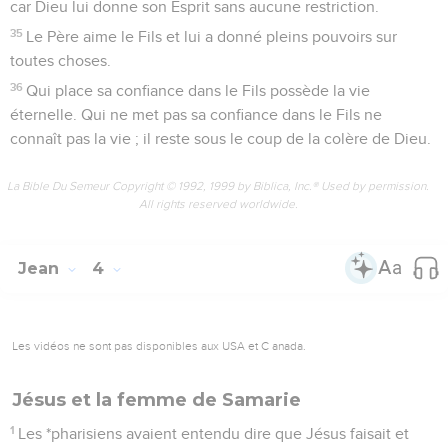
car Dieu lui donne son Esprit sans aucune restriction.
35
Le Père aime le Fils et lui a donné pleins pouvoirs sur
toutes choses.
36
Qui place sa confiance dans le Fils possède la vie
éternelle. Qui ne met pas sa confiance dans le Fils ne
connaît pas la vie ; il reste sous le coup de la colère de Dieu.
La Bible Du Semeur Copyright © 1992, 1999 by Biblica, Inc.® Used by permission.
All rights reserved worldwide.
Jean
4
Les vidéos ne sont pas disponibles aux USA et C anada.
Jésus et la femme de Samarie
1
Les *pharisiens avaient entendu dire que Jésus faisait et