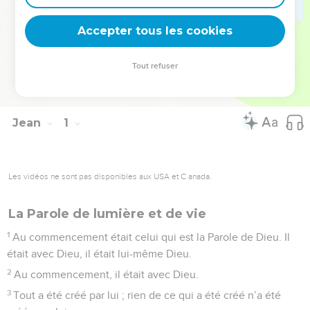
de Dieu, et qu’en croyant, vous possédiez la vie en son nom
» (cf. 20.31).
Accepter tous les cookies
La Bible Du Semeur Copyright © 1992, 1999 by Biblica, Inc.® Used by
Tout refuser
permission. All rights reserved worldwide.
Jean
1
Les vidéos ne sont pas disponibles aux USA et C anada.
La Parole de lumière et de vie
1
Au commencement était celui qui est la Parole de Dieu. Il
était avec Dieu, il était lui-même Dieu.
2
Au commencement, il était avec Dieu.
3
Tout a été créé par lui ; rien de ce qui a été créé n’a été