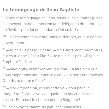
Le témoignage de Jean-Baptiste
19
Voici le témoignage de Jean, lorsque les autorités juives
lui envoyèrent de *Jérusalem une délégation de *prêtres et
de *lévites pour lui demander : « Qui es-tu ? »
20
Il dit clairement la vérité, sans se dérober, et leur déclara
ouvertement :
21
—Je ne suis pas le *Messie. —Mais alors, continuèrent-ils,
qui es-tu donc ? Es-tu Elie ? —Je ne le suis pas. —Es-tu le
Prophète ? —Non.
22
—Mais enfin, insistèrent-ils, qui es-tu ? Il faut bien que
nous rapportions une réponse à ceux qui nous ont envoyés.
Que dis-tu de toi-même ?
23
—Moi ? répondit-il, je suis cette voix dont parle le
*prophète *Esaïe, la voix de quelqu’un qui crie dans le
désert : Préparez le chemin pour le Seigneur !
24
Les envoyés étaient du parti des *pharisiens.