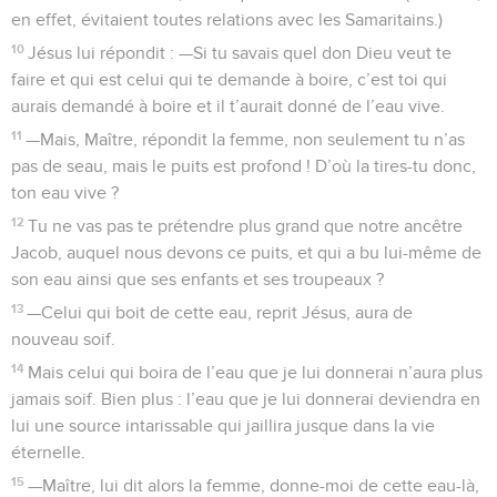
en effet, évitaient toutes relations avec les Samaritains.)
10
Jésus lui répondit : —Si tu savais quel don Dieu veut te
faire et qui est celui qui te demande à boire, c’est toi qui
aurais demandé à boire et il t’aurait donné de l’eau vive.
11
—Mais, Maître, répondit la femme, non seulement tu n’as
pas de seau, mais le puits est profond ! D’où la tires-tu donc,
ton eau vive ?
12
Tu ne vas pas te prétendre plus grand que notre ancêtre
Jacob, auquel nous devons ce puits, et qui a bu lui-même de
son eau ainsi que ses enfants et ses troupeaux ?
13
—Celui qui boit de cette eau, reprit Jésus, aura de
nouveau soif.
14
Mais celui qui boira de l’eau que je lui donnerai n’aura plus
jamais soif. Bien plus : l’eau que je lui donnerai deviendra en
lui une source intarissable qui jaillira jusque dans la vie
éternelle.
15
—Maître, lui dit alors la femme, donne-moi de cette eau-là,