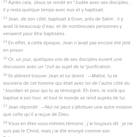
22
Après cela, Jésus se rendit en *Judée avec ses disciples ;
il y resta quelque temps avec eux et y baptisait.
23
Jean, de son côté, baptisait à Enon, près de Salim : il y
avait là beaucoup d’eau, et de nombreuses personnes y
venaient pour être baptisées.
24
En effet, à cette époque, Jean n’avait pas encore été jeté
en prison.
25
Or, un jour, quelques-uns de ses disciples eurent une
discussion avec un *Juif au sujet de la *purification.
26
Ils allèrent trouver Jean et lui dirent : —Maître, tu te
souviens de cet homme qui était avec toi de l’autre côté du
*Jourdain et pour qui tu as témoigné. Eh bien, le voilà qui
baptise à son tour, et tout le monde se rend auprès de lui.
27
Jean répondit : —Nul ne peut s’attribuer une autre mission
que celle qu’il a reçue de Dieu.
28
Vous en êtes vous-mêmes témoins ; j’ai toujours dit : je ne
suis pas le Christ, mais j’ai été envoyé comme son