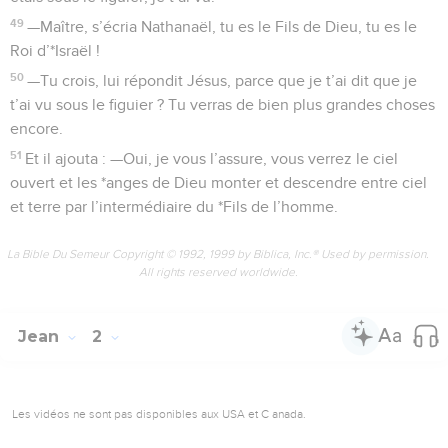
49
—Maître, s’écria Nathanaël, tu es le Fils de Dieu, tu es le
Roi d’*Israël !
50
—Tu crois, lui répondit Jésus, parce que je t’ai dit que je
t’ai vu sous le figuier ? Tu verras de bien plus grandes choses
encore.
51
Et il ajouta : —Oui, je vous l’assure, vous verrez le ciel
ouvert et les *anges de Dieu monter et descendre entre ciel
et terre par l’intermédiaire du *Fils de l’homme.
La Bible Du Semeur Copyright © 1992, 1999 by Biblica, Inc.® Used by permission.
All rights reserved worldwide.
Jean
2
Les vidéos ne sont pas disponibles aux USA et C anada.