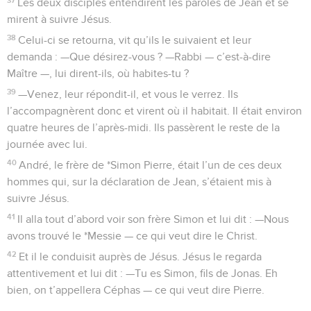
Les deux disciples entendirent les paroles de Jean et se
mirent à suivre Jésus.
38
Celui-ci se retourna, vit qu’ils le suivaient et leur
demanda : —Que désirez-vous ? —Rabbi — c’est-à-dire
Maître —, lui dirent-ils, où habites-tu ?
39
—Venez, leur répondit-il, et vous le verrez. Ils
l’accompagnèrent donc et virent où il habitait. Il était environ
quatre heures de l’après-midi. Ils passèrent le reste de la
journée avec lui.
40
André, le frère de *Simon Pierre, était l’un de ces deux
hommes qui, sur la déclaration de Jean, s’étaient mis à
suivre Jésus.
41
Il alla tout d’abord voir son frère Simon et lui dit : —Nous
avons trouvé le *Messie — ce qui veut dire le Christ.
42
Et il le conduisit auprès de Jésus. Jésus le regarda
attentivement et lui dit : —Tu es Simon, fils de Jonas. Eh
bien, on t’appellera Céphas — ce qui veut dire Pierre.