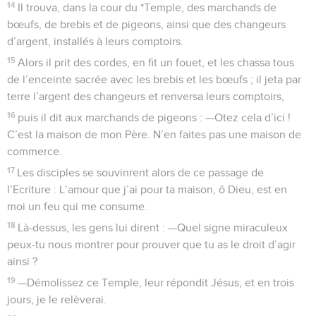
14
Il trouva, dans la cour du *Temple, des marchands de
bœufs, de brebis et de pigeons, ainsi que des changeurs
d’argent, installés à leurs comptoirs.
15
Alors il prit des cordes, en fit un fouet, et les chassa tous
de l’enceinte sacrée avec les brebis et les bœufs ; il jeta par
terre l’argent des changeurs et renversa leurs comptoirs,
16
puis il dit aux marchands de pigeons : —Otez cela d’ici !
C’est la maison de mon Père. N’en faites pas une maison de
commerce.
17
Les disciples se souvinrent alors de ce passage de
l’Ecriture : L’amour que j’ai pour ta maison, ô Dieu, est en
moi un feu qui me consume.
18
Là-dessus, les gens lui dirent : —Quel signe miraculeux
peux-tu nous montrer pour prouver que tu as le droit d’agir
ainsi ?
19
—Démolissez ce Temple, leur répondit Jésus, et en trois
jours, je le relèverai.