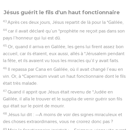
Jésus guérit le fils d'un haut fonctionnaire
43
Après ces deux jours, Jésus repartit de là pour la *Galilée,
44
car il avait déclaré qu’un *prophète ne reçoit pas dans son
pays l’honneur qui lui est dû.
45
Or, quand il arriva en Galilée, les gens lui firent assez bon
accueil, car ils étaient, eux aussi, allés à *Jérusalem pendant
la fête, et ils avaient vu tous les miracles qu’il y avait faits.
46
Il repassa par Cana en Galilée, où il avait changé l’eau en
vin. Or, à *Capernaüm vivait un haut fonctionnaire dont le fils
était très malade.
47
Quand il apprit que Jésus était revenu de *Judée en
Galilée, il alla le trouver et le supplia de venir guérir son fils
qui était sur le point de mourir.
48
Jésus lui dit : —A moins de voir des signes miraculeux et
des choses extraordinaires, vous ne croirez donc pas ?
49