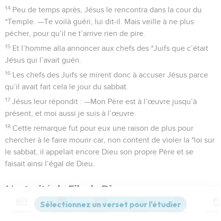
14
Peu de temps après, Jésus le rencontra dans la cour du
*Temple. —Te voilà guéri, lui dit-il. Mais veille à ne plus
pécher, pour qu’il ne t’arrive rien de pire.
15
Et l’homme alla annoncer aux chefs des *Juifs que c’était
Jésus qui l’avait guéri.
16
Les chefs des Juifs se mirent donc à accuser Jésus parce
qu’il avait fait cela le jour du sabbat.
17
Jésus leur répondit : —Mon Père est à l’œuvre jusqu’à
présent, et moi aussi je suis à l’œuvre.
18
Cette remarque fut pour eux une raison de plus pour
chercher à le faire mourir car, non content de violer la *loi sur
le sabbat, il appelait encore Dieu son propre Père et se
faisait ainsi l’égal de Dieu.
L'autorité du Fils de Dieu
19
Jésus répondit à ces reproches en leur disant : —Vraiment,
Contenus
Versions
Commentaires
Strong
Dictionnaire
je vous l’assure : le Fils ne peut rien faire de sa propre