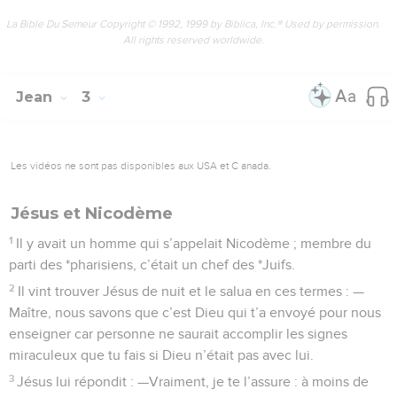
La Bible Du Semeur Copyright © 1992, 1999 by Biblica, Inc.® Used by permission.
All rights reserved worldwide.
Jean
3
Les vidéos ne sont pas disponibles aux USA et C anada.
Jésus et Nicodème
1
Il y avait un homme qui s’appelait Nicodème ; membre du
parti des *pharisiens, c’était un chef des *Juifs.
2
Il vint trouver Jésus de nuit et le salua en ces termes : —
Maître, nous savons que c’est Dieu qui t’a envoyé pour nous
enseigner car personne ne saurait accomplir les signes
miraculeux que tu fais si Dieu n’était pas avec lui.
3
Jésus lui répondit : —Vraiment, je te l’assure : à moins de