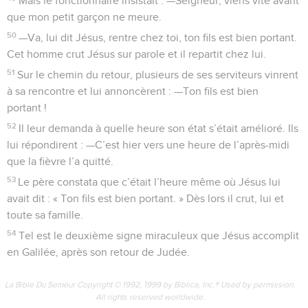
Mais le fonctionnaire insistait : —Seigneur, viens vite avant
que mon petit garçon ne meure.
50
—Va, lui dit Jésus, rentre chez toi, ton fils est bien portant.
Cet homme crut Jésus sur parole et il repartit chez lui.
51
Sur le chemin du retour, plusieurs de ses serviteurs vinrent
à sa rencontre et lui annoncèrent : —Ton fils est bien
portant !
52
Il leur demanda à quelle heure son état s’était amélioré. Ils
lui répondirent : —C’est hier vers une heure de l’après-midi
que la fièvre l’a quitté.
53
Le père constata que c’était l’heure même où Jésus lui
avait dit : « Ton fils est bien portant. » Dès lors il crut, lui et
toute sa famille.
54
Tel est le deuxième signe miraculeux que Jésus accomplit
en Galilée, après son retour de Judée.
La Bible Du Semeur Copyright © 1992, 1999 by Biblica, Inc.® Used by permission.
All rights reserved worldwide.