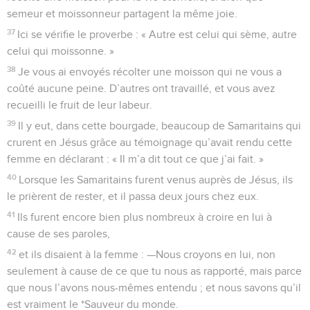
semeur et moissonneur partagent la même joie.
37
Ici se vérifie le proverbe : « Autre est celui qui sème, autre
celui qui moissonne. »
38
Je vous ai envoyés récolter une moisson qui ne vous a
coûté aucune peine. D’autres ont travaillé, et vous avez
recueilli le fruit de leur labeur.
39
Il y eut, dans cette bourgade, beaucoup de Samaritains qui
crurent en Jésus grâce au témoignage qu’avait rendu cette
femme en déclarant : « Il m’a dit tout ce que j’ai fait. »
40
Lorsque les Samaritains furent venus auprès de Jésus, ils
le prièrent de rester, et il passa deux jours chez eux.
41
Ils furent encore bien plus nombreux à croire en lui à
cause de ses paroles,
42
et ils disaient à la femme : —Nous croyons en lui, non
seulement à cause de ce que tu nous as rapporté, mais parce
que nous l’avons nous-mêmes entendu ; et nous savons qu’il
est vraiment le *Sauveur du monde.