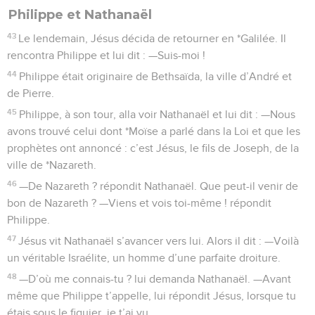
Philippe et Nathanaël
43
Le lendemain, Jésus décida de retourner en *Galilée. Il
rencontra Philippe et lui dit : —Suis-moi !
44
Philippe était originaire de Bethsaïda, la ville d’André et
de Pierre.
45
Philippe, à son tour, alla voir Nathanaël et lui dit : —Nous
avons trouvé celui dont *Moïse a parlé dans la Loi et que les
prophètes ont annoncé : c’est Jésus, le fils de Joseph, de la
ville de *Nazareth.
46
—De Nazareth ? répondit Nathanaël. Que peut-il venir de
bon de Nazareth ? —Viens et vois toi-même ! répondit
Philippe.
47
Jésus vit Nathanaël s’avancer vers lui. Alors il dit : —Voilà
un véritable Israélite, un homme d’une parfaite droiture.
48
—D’où me connais-tu ? lui demanda Nathanaël. —Avant
même que Philippe t’appelle, lui répondit Jésus, lorsque tu
étais sous le figuier, je t’ai vu.