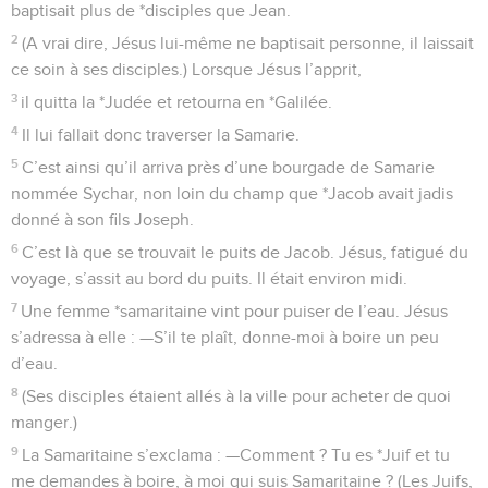
baptisait plus de *disciples que Jean.
2
(A vrai dire, Jésus lui-même ne baptisait personne, il laissait
ce soin à ses disciples.) Lorsque Jésus l’apprit,
3
il quitta la *Judée et retourna en *Galilée.
4
Il lui fallait donc traverser la Samarie.
5
C’est ainsi qu’il arriva près d’une bourgade de Samarie
nommée Sychar, non loin du champ que *Jacob avait jadis
donné à son fils Joseph.
6
C’est là que se trouvait le puits de Jacob. Jésus, fatigué du
voyage, s’assit au bord du puits. Il était environ midi.
7
Une femme *samaritaine vint pour puiser de l’eau. Jésus
s’adressa à elle : —S’il te plaît, donne-moi à boire un peu
d’eau.
8
(Ses disciples étaient allés à la ville pour acheter de quoi
manger.)
9
La Samaritaine s’exclama : —Comment ? Tu es *Juif et tu
me demandes à boire, à moi qui suis Samaritaine ? (Les Juifs,