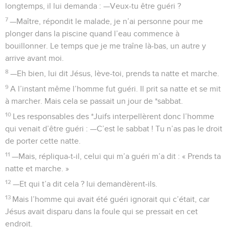
longtemps, il lui demanda : —Veux-tu être guéri ?
7
—Maître, répondit le malade, je n’ai personne pour me
plonger dans la piscine quand l’eau commence à
bouillonner. Le temps que je me traîne là-bas, un autre y
arrive avant moi.
8
—Eh bien, lui dit Jésus, lève-toi, prends ta natte et marche.
9
A l’instant même l’homme fut guéri. Il prit sa natte et se mit
à marcher. Mais cela se passait un jour de *sabbat.
10
Les responsables des *Juifs interpellèrent donc l’homme
qui venait d’être guéri : —C’est le sabbat ! Tu n’as pas le droit
de porter cette natte.
11
—Mais, répliqua-t-il, celui qui m’a guéri m’a dit : « Prends ta
natte et marche. »
12
—Et qui t’a dit cela ? lui demandèrent-ils.
13
Mais l’homme qui avait été guéri ignorait qui c’était, car
Jésus avait disparu dans la foule qui se pressait en cet
endroit.