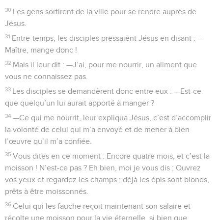
30
Les gens sortirent de la ville pour se rendre auprès de
Jésus.
31
Entre-temps, les disciples pressaient Jésus en disant : —
Maître, mange donc !
32
Mais il leur dit : —J’ai, pour me nourrir, un aliment que
vous ne connaissez pas.
33
Les disciples se demandèrent donc entre eux : —Est-ce
que quelqu’un lui aurait apporté à manger ?
34
—Ce qui me nourrit, leur expliqua Jésus, c’est d’accomplir
la volonté de celui qui m’a envoyé et de mener à bien
l’œuvre qu’il m’a confiée.
35
Vous dites en ce moment : Encore quatre mois, et c’est la
moisson ! N’est-ce pas ? Eh bien, moi je vous dis : Ouvrez
vos yeux et regardez les champs ; déjà les épis sont blonds,
prêts à être moissonnés.
36
Celui qui les fauche reçoit maintenant son salaire et
récolte une moisson pour la vie éternelle, si bien que