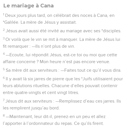
Le mariage à Cana
1
Deux jours plus tard, on célébrait des noces à Cana, en
*Galilée. La mère de Jésus y assistait.
2
Jésus avait aussi été invité au mariage avec ses *disciples.
3
Or voilà que le vin se mit à manquer. La mère de Jésus lui
fit remarquer : —Ils n’ont plus de vin.
4
—Ecoute, lui répondit Jésus, est-ce toi ou moi que cette
affaire concerne ? Mon heure n’est pas encore venue.
5
Sa mère dit aux serviteurs : —Faites tout ce qu’il vous dira.
6
Il y avait là six jarres de pierre que les *Juifs utilisaient pour
leurs ablutions rituelles. Chacune d’elles pouvait contenir
entre quatre-vingts et cent vingt litres.
7
Jésus dit aux serviteurs : —Remplissez d’eau ces jarres. Ils
les remplirent jusqu’au bord.
8
—Maintenant, leur dit-il, prenez-en un peu et allez
l’apporter à l’ordonnateur du repas. Ce qu’ils firent.