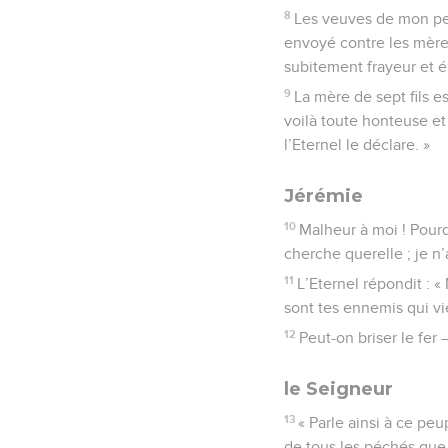
8
Les veuves de mon peu
envoyé contre les mères
subitement frayeur et 
9
La mère de sept fils est
voilà toute honteuse et 
l’Eternel le déclare. »
Jérémie
10
Malheur à moi ! Pour
cherche querelle ; je n’
11
L’Eternel répondit : «
sont tes ennemis qui vi
12
Peut-on briser le fer
le Seigneur
13
« Parle ainsi à ce peup
de tous les péchés que