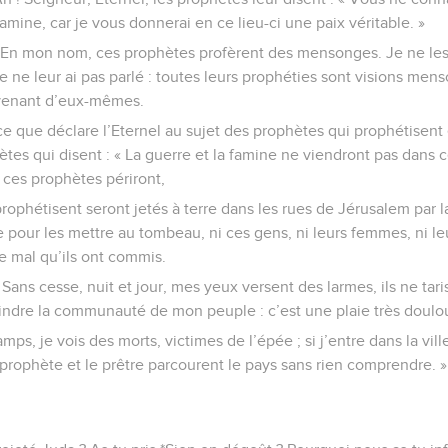
amine, car je vous donnerai en ce lieu-ci une paix véritable. »
: —En mon nom, ces prophètes profèrent des mensonges. Je ne les
je ne leur ai pas parlé : toutes leurs prophéties sont visions men
 venant d’eux-mêmes.
ce que déclare l’Eternel au sujet des prophètes qui prophétisent
tes qui disent : « La guerre et la famine ne viendront pas dans ce
 ces prophètes périront,
prophétisent seront jetés à terre dans les rues de Jérusalem par l
 pour les mettre au tombeau, ni ces gens, ni leurs femmes, ni leurs f
le mal qu’ils ont commis.
: « Sans cesse, nuit et jour, mes yeux versent des larmes, ils ne tar
eindre la communauté de mon peuple : c’est une plaie très doulo
amps, je vois des morts, victimes de l’épée ; si j’entre dans la vill
e prophète et le prêtre parcourent le pays sans rien comprendre. »