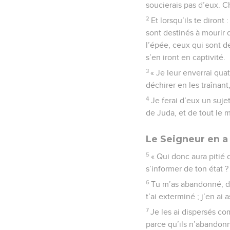
soucierais pas d’eux. Ch
2
Et lorsqu’ils te diront
sont destinés à mourir d
l’épée, ceux qui sont de
s’en iront en captivité.
3
« Je leur enverrai quat
déchirer en les traînant
4
Je ferai d’eux un suje
de Juda, et de tout le 
Le Seigneur en a
5
« Qui donc aura pitié
s’informer de ton état ?
6
Tu m’as abandonné, déc
t’ai exterminé ; j’en ai
7
Je les ai dispersés com
parce qu’ils n’abandon