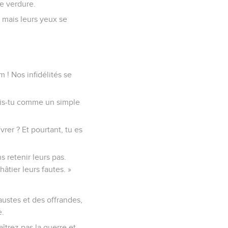
de verdure.
; mais leurs yeux se
! Nos infidélités se
nduis-tu comme un simple
er ? Et pourtant, tu es
ns retenir leurs pas.
hâtier leurs fautes. »
caustes et des offrandes,
e.
aîtrez pas la guerre et