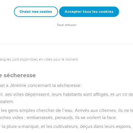
ampagne. Malheur à toi, Jérusalem ! Jusques à quand resteras-tu 
Accepter tous les cookies
Choisir mes cookies
Semeur Copyright © 1992, 1999 by Biblica, Inc.® Used by permission. All rights reserv
Tout refuser
vangiles sont disponibles en vidéo pour le moment.
ne sécheresse
rnel à Jérémie concernant la sécheresse :
l, ses villes dépérissent, leurs habitants sont affligés, et un cri
usalem.
les gens simples chercher de l’eau. Arrivés aux citernes, ils ne tr
ches vides ; embarrassés, penauds, ils se voilent la face.
r la pluie a manqué, et les cultivateurs, déçus dans leurs espoirs,