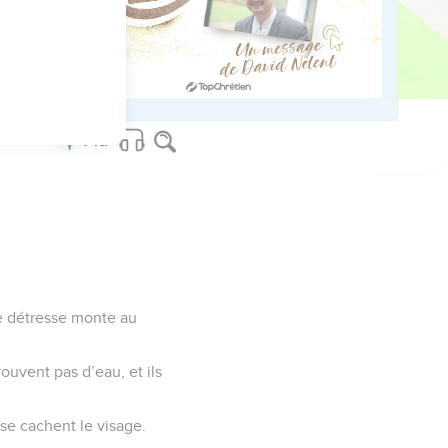
impure ? »
ed worldwide.
 de détresse monte au
ouvent pas d’eau, et ils
 se cachent le visage.