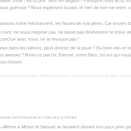
ejeté Juda ? As-tu pris *Sion en dégoût ? Pourquoi nous as-tu infl
us guérisse ? Nous espérions la paix, et rien de bon ne vient, 
aissons notre méchanceté, les fautes de nos pères. Car envers to
 nom, ne nous méprise pas, ne laisse pas déshonorer le trône de t
s conclue avec nous, ne la révoque pas !
ieux dans les nations, peut donner de la pluie ? Ou bien est-ce le 
s averses ? N’est-ce pas toi, Eternel, notre Dieu, toi sur qui nou
 ces choses.
Semeur Copyright © 1992, 1999 by Biblica, Inc.® Used by permission. All rights reserv
vangiles sont disponibles en vidéo pour le moment.
 : —Même si Moïse et Samuel se tenaient devant moi pour prier p