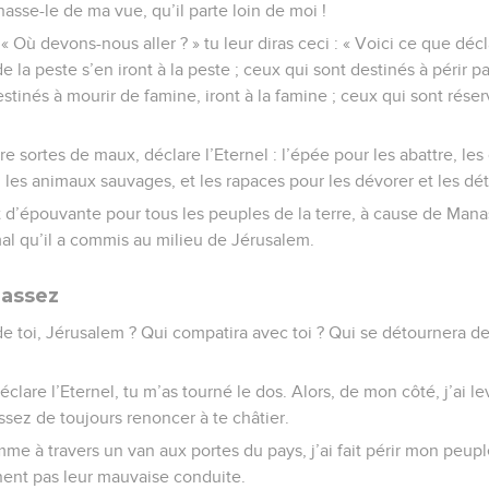
asse-le de ma vue, qu’il parte loin de moi !
 : « Où devons-nous aller ? » tu leur diras ceci : « Voici ce que déc
e la peste s’en iront à la peste ; ceux qui sont destinés à périr pa
stinés à mourir de famine, iront à la famine ; ceux qui sont réserv
re sortes de maux, déclare l’Eternel : l’épée pour les abattre, les
, les animaux sauvages, et les rapaces pour les dévorer et les dét
t d’épouvante pour tous les peuples de la terre, à cause de Manass
mal qu’il a commis au milieu de Jérusalem.
 assez
 de toi, Jérusalem ? Qui compatira avec toi ? Qui se détournera 
lare l’Eternel, tu m’as tourné le dos. Alors, de mon côté, j’ai lev
 assez de toujours renoncer à te châtier.
me à travers un van aux portes du pays, j’ai fait périr mon peuple,
nent pas leur mauvaise conduite.