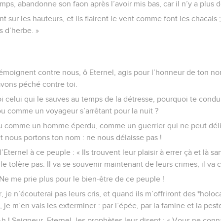
mps, abandonne son faon après l’avoir mis bas, car il n’y a plus 
t sur les hauteurs, et ils flairent le vent comme font les chacals 
us d’herbe. »
moignent contre nous, ô Eternel, agis pour l’honneur de ton nom 
avons péché contre toi.
, toi celui qui le sauves au temps de la détresse, pourquoi te co
ou comme un voyageur s’arrêtant pour la nuit ?
u comme un homme éperdu, comme un guerrier qui ne peut délivr
et nous portons ton nom : ne nous délaisse pas !
Eternel à ce peuple : « Ils trouvent leur plaisir à errer çà et là sa
 le tolère pas. Il va se souvenir maintenant de leurs crimes, il va c
—Ne me prie plus pour le bien-être de ce peuple !
, je n’écouterai pas leurs cris, et quand ils m’offriront des *holo
, je m’en vais les exterminer : par l’épée, par la famine et la pest
Ah ! Seigneur, Eternel, les prophètes leur disent : « Vous ne conn