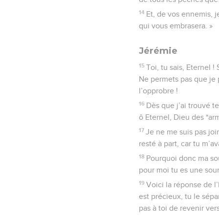
14
Et, de vos ennemis, j
qui vous embrasera. »
Jérémie
15
Toi, tu sais, Eternel 
Ne permets pas que je p
l’opprobre !
16
Dès que j’ai trouvé te
ô Eternel, Dieu des *ar
17
Je ne me suis pas joi
resté à part, car tu m’a
18
Pourquoi donc ma sou
pour moi tu es une sour
19
Voici la réponse de l’
est précieux, tu le sépa
pas à toi de revenir ver