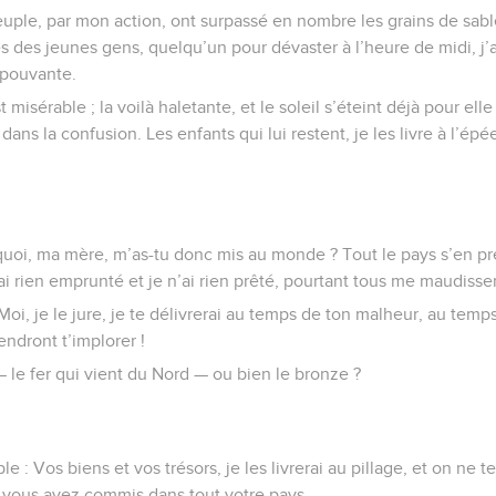
ple, par mon action, ont surpassé en nombre les grains de sable
 des jeunes gens, quelqu’un pour dévaster à l’heure de midi, j’ai 
épouvante.
 misérable ; la voilà haletante, et le soleil s’éteint déjà pour elle 
dans la confusion. Les enfants qui lui restent, je les livre à l’ép
quoi, ma mère, m’as-tu donc mis au monde ? Tout le pays s’en p
ai rien emprunté et je n’ai rien prêté, pourtant tous me maudissen
 Moi, je le jure, je te délivrerai au temps de ton malheur, au temp
endront t’implorer !
 — le fer qui vient du Nord — ou bien le bronze ?
le : Vos biens et vos trésors, je les livrerai au pillage, et on ne 
 vous avez commis dans tout votre pays.