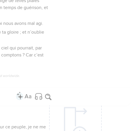
igé de telles plaies
un temps de guérison, et
i nous avons mal agi.
a gloire ; et n’oublie
ciel qui pourrait, par
s comptons ? Car c’est
ed worldwide.
our ce peuple, je ne me