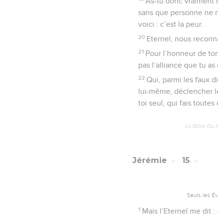
As-tu donc vraiment r
sans que personne ne no
voici : c’est la peur.
20
Eternel, nous reconn
21
Pour l’honneur de ton
pas l’alliance que tu a
22
Qui, parmi les faux d
lui-même, déclencher le
toi seul, qui fais toutes
La Bible Du 
Jérémie
15
Seuls les É
1
Mais l’Eternel me dit