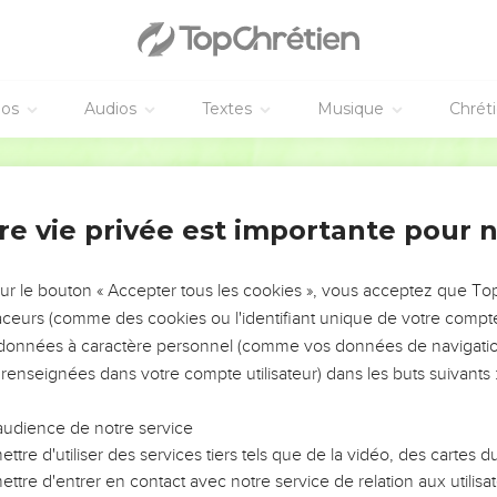
out entier.
onorée
éos
Audios
Textes
Musique
Chrét
lem, regarde ceux qui viennent du nord : où donc est le troupeau
isaient ta fierté ?
Semeur
quand s’imposeront comme maîtres ceux même à qui tu as appris à 
 comme une femme qui enfante.
re vie privée est importante pour 
: « Pourquoi tout cela m’est-il arrivé ? » sache que c’est à caus
a robe ont été relevés et qu’on te fait violence.
sur le bouton « Accepter tous les cookies », vous acceptez que T
 changer la couleur de sa peau, un léopard les taches de son pe
traceurs (comme des cookies ou l'identifiant unique de votre compte 
ous mettre à bien agir, vous qui avez pris l’habitude de commet
s données à caractère personnel (comme vos données de navigatio
el, je vous disperserai comme des brins de paille dans le vent du 
 renseignées dans votre compte utilisateur) dans les buts suivants 
rt que je te fixe, déclare l’Eternel, car tu m’as oublié pour placer
audience de notre service
ssi je relève ta robe jusque sur ton visage, et l’on verra ta honte
ttre d'utiliser des services tiers tels que de la vidéo, des cartes
ttre d'entrer en contact avec notre service de relation aux utilisat
 et tes hennissements, tes *prostitutions exécrables, tes idoles a