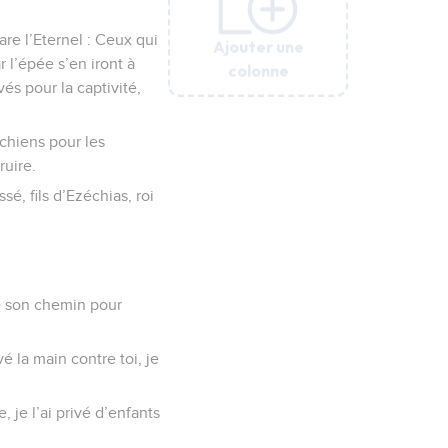
lare l’Eternel : Ceux qui
Ajouter une
Ajouter une
Ajouter une
Ajouter une
Ajouter une
r l’épée s’en iront à
colonne
colonne
colonne
colonne
colonne
és pour la captivité,
 chiens pour les
ruire.
é, fils d’Ezéchias, roi
de son chemin pour
é la main contre toi, je
 je l’ai privé d’enfants