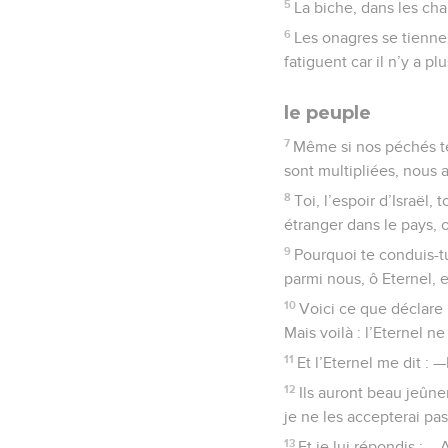
5
La biche, dans les cha
6
Les onagres se tiennen
fatiguent car il n’y a pl
le peuple
7
Même si nos péchés té
sont multipliées, nous 
8
Toi, l’espoir d’Israël
étranger dans le pays, 
9
Pourquoi te conduis-t
parmi nous, ô Eternel, 
10
Voici ce que déclare l’
Mais voilà : l’Eternel ne
11
Et l’Eternel me dit : 
12
Ils auront beau jeûner
je ne les accepterai pas
13
Et je lui répondis : —