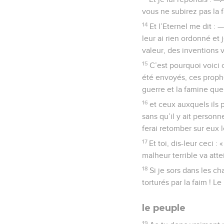
vous ne subirez pas la f
14
Et l’Eternel me dit 
leur ai rien ordonné et 
valeur, des inventions
15
C’est pourquoi voici 
été envoyés, ces prophè
guerre et la famine que
16
et ceux auxquels ils 
sans qu’il y ait personne
ferai retomber sur eux 
17
Et toi, dis-leur ceci 
malheur terrible va att
18
Si je sors dans les ch
torturés par la faim ! L
le peuple
19