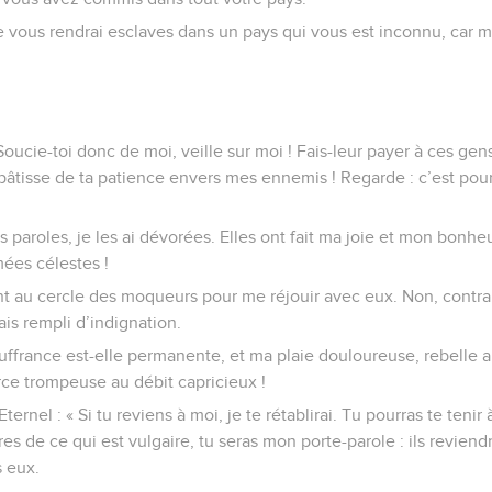
e vous rendrai esclaves dans un pays qui vous est inconnu, car m
! Soucie-toi donc de moi, veille sur moi ! Fais-leur payer à ces ge
âtisse de ta patience envers mes ennemis ! Regarde : c’est pour 
s paroles, je les ai dévorées. Elles ont fait ma joie et mon bonhe
mées célestes !
nt au cercle des moqueurs pour me réjouir avec eux. Non, contrain
vais rempli d’indignation.
ffrance est-elle permanente, et ma plaie douloureuse, rebelle a
ce trompeuse au débit capricieux !
Eternel : « Si tu reviens à moi, je te rétablirai. Tu pourras te tenir
res de ce qui est vulgaire, tu seras mon porte-parole : ils reviendr
s eux.