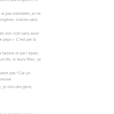
 ai pas mandatés, je ne
songères, oracles sans
 en son nom sans avoir
 pays ». C’est par la
a famine et par l’épée,
ils, ni leurs filles ; je
issent pas ! Car un
ureuse.
e, je vois des gens,