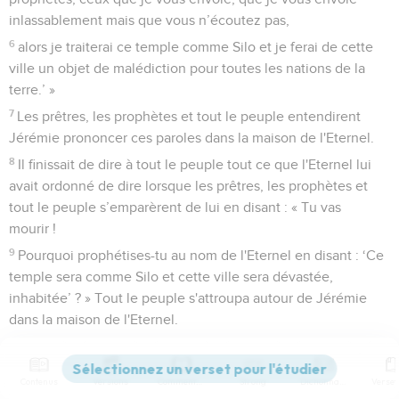
inlassablement mais que vous n’écoutez pas,
6
alors je traiterai ce temple comme Silo et je ferai de cette
ville un objet de malédiction pour toutes les nations de la
terre.’ »
7
Les prêtres, les prophètes et tout le peuple entendirent
Jérémie prononcer ces paroles dans la maison de l'Eternel.
8
Il finissait de dire à tout le peuple tout ce que l'Eternel lui
avait ordonné de dire lorsque les prêtres, les prophètes et
tout le peuple s’emparèrent de lui en disant : « Tu vas
mourir !
9
Pourquoi prophétises-tu au nom de l'Eternel en disant : ‘Ce
temple sera comme Silo et cette ville sera dévastée,
inhabitée’ ? » Tout le peuple s'attroupa autour de Jérémie
dans la maison de l'Eternel.
10
Lorsque les chefs de Juda apprirent ce qui se passait, ils
montèrent du palais royal jusqu’à la maison de l'Eternel et
Contenus
Versions
Commentaires
Strong
Dictionnaire
s'assirent à l'entrée de la porte neuve.