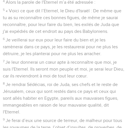
4
Alors la parole de l'Eternel m’a été adressée :
5
« Voici ce que dit l’Eternel, le Dieu d'Israël : De même que
tu as su reconnaître ces bonnes figues, de même je saurai
reconnaître, pour leur faire du bien, les exilés de Juda que
j'ai expédiés de cet endroit au pays des Babyloniens.
6
Je veillerai sur eux pour leur faire du bien et je les
ramènerai dans ce pays, je les restaurerai pour ne plus les
détruire, je les planterai pour ne plus les arracher.
7
Je leur donnerai un cœur apte à reconnaître que moi, je
suis l'Eternel. Ils seront mon peuple et moi, je serai leur Dieu,
car ils reviendront à moi de tout leur cœur.
8
Je rendrai Sédécias, roi de Juda, ses chefs et le reste de
Jérusalem, ceux qui sont restés dans ce pays et ceux qui
sont allés habiter en Egypte, pareils aux mauvaises figues,
immangeables en raison de leur mauvaise qualité, dit
l'Eternel.
9
Je ferai d’eux une source de terreur, de malheur pour tous
les royaumes de la terre, l’objet d’insultes, de proverbes, de