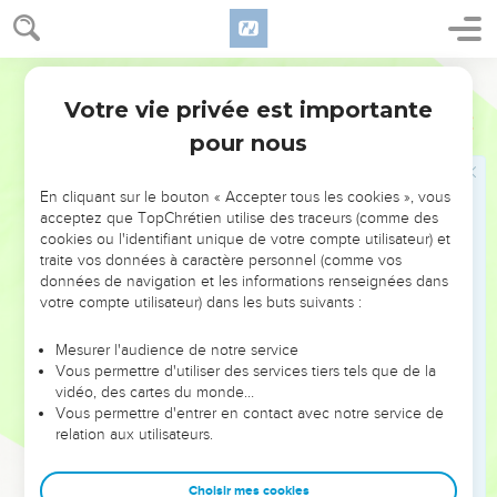
11
» Cependant, l'Eternel est avec moi, pareil à un héros
redoutable. C'est pourquoi mes persécuteurs trébucheront,
ils ne seront pas les plus forts. Leur honte sera grande car ils
Segond 21
ne réussiront pas, ils seront déshonorés pour toujours, et
Votre vie privée est importante
Jérémie
20
cela ne s'oubliera pas.
pour nous
12
L'Eternel, le maître de l’univers, met le juste à l'épreuve, il
examine les reins et le cœur. » Je verrai ta vengeance
En cliquant sur le bouton « Accepter tous les cookies », vous
s'exercer contre eux, car c'est à toi que j’ai confié ma cause.
acceptez que TopChrétien utilise des traceurs (comme des
13
cookies ou l'identifiant unique de votre compte utilisateur) et
Chantez en l’honneur de l'Eternel, louez l'Eternel ! Oui, il
traite vos données à caractère personnel (comme vos
délivre le faible des méchants.
données de navigation et les informations renseignées dans
14
» Maudit soit le jour où je suis né ! Que le jour où ma mère
votre compte utilisateur) dans les buts suivants :
m'a mis au monde ne soit pas béni !
Mesurer l'audience de notre service
15
Maudit soit l'homme qui a annoncé à mon père : ‘Tu as eu
Vous permettre d'utiliser des services tiers tels que de la
un fils’et qui l’a comblé de joie !
vidéo, des cartes du monde…
Vous permettre d'entrer en contact avec notre service de
16
Que cet homme soit pareil aux villes que l'Eternel a
relation aux utilisateurs.
démolies sans aucun regret : qu'il entende des plaintes le
matin et des cris de guerre au milieu de la journée,
Choisir mes cookies