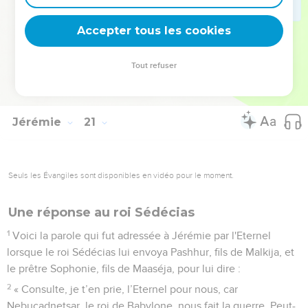
17
parce qu’il ne m’a pas fait mourir dans le ventre de ma
mère. Ma mère m’aurait servi de tombeau, elle m’aurait porté
Accepter tous les cookies
sans fin.
18
Pourquoi suis-je sorti du ventre maternel, si c’est pour
Tout refuser
connaître le malheur et la douleur et pour finir ma vie dans la
honte ? »
Jérémie
21
Seuls les Évangiles sont disponibles en vidéo pour le moment.
Une réponse au roi Sédécias
1
Voici la parole qui fut adressée à Jérémie par l'Eternel
lorsque le roi Sédécias lui envoya Pashhur, fils de Malkija, et
le prêtre Sophonie, fils de Maaséja, pour lui dire :
2
« Consulte, je t’en prie, l’Eternel pour nous, car
Nebucadnetsar, le roi de Babylone, nous fait la guerre. Peut-