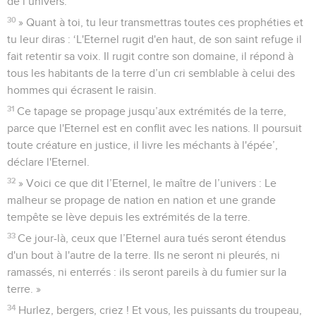
de l’univers.’
30
» Quant à toi, tu leur transmettras toutes ces prophéties et
tu leur diras : ‘L'Eternel rugit d'en haut, de son saint refuge il
fait retentir sa voix. Il rugit contre son domaine, il répond à
tous les habitants de la terre d’un cri semblable à celui des
hommes qui écrasent le raisin.
31
Ce tapage se propage jusqu’aux extrémités de la terre,
parce que l'Eternel est en conflit avec les nations. Il poursuit
toute créature en justice, il livre les méchants à l'épée’,
déclare l'Eternel.
32
» Voici ce que dit l’Eternel, le maître de l’univers : Le
malheur se propage de nation en nation et une grande
tempête se lève depuis les extrémités de la terre.
33
Ce jour-là, ceux que l’Eternel aura tués seront étendus
d'un bout à l'autre de la terre. Ils ne seront ni pleurés, ni
ramassés, ni enterrés : ils seront pareils à du fumier sur la
terre. »
34
Hurlez, bergers, criez ! Et vous, les puissants du troupeau,