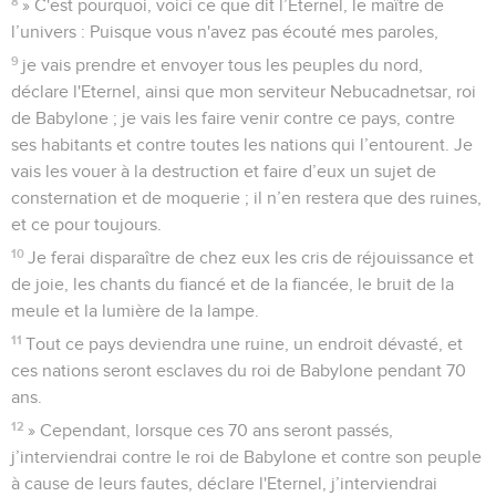
8
» C'est pourquoi, voici ce que dit l’Eternel, le maître de
l’univers : Puisque vous n'avez pas écouté mes paroles,
9
je vais prendre et envoyer tous les peuples du nord,
déclare l'Eternel, ainsi que mon serviteur Nebucadnetsar, roi
de Babylone ; je vais les faire venir contre ce pays, contre
ses habitants et contre toutes les nations qui l’entourent. Je
vais les vouer à la destruction et faire d’eux un sujet de
consternation et de moquerie ; il n’en restera que des ruines,
et ce pour toujours.
10
Je ferai disparaître de chez eux les cris de réjouissance et
de joie, les chants du fiancé et de la fiancée, le bruit de la
meule et la lumière de la lampe.
11
Tout ce pays deviendra une ruine, un endroit dévasté, et
ces nations seront esclaves du roi de Babylone pendant 70
ans.
12
» Cependant, lorsque ces 70 ans seront passés,
j’interviendrai contre le roi de Babylone et contre son peuple
à cause de leurs fautes, déclare l'Eternel, j’interviendrai