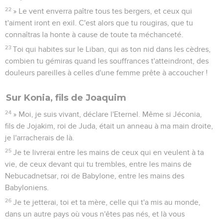
22
» Le vent enverra paître tous tes bergers, et ceux qui
t'aiment iront en exil. C'est alors que tu rougiras, que tu
connaîtras la honte à cause de toute ta méchanceté.
23
Toi qui habites sur le Liban, qui as ton nid dans les cèdres,
combien tu gémiras quand les souffrances t'atteindront, des
douleurs pareilles à celles d'une femme prête à accoucher !
Sur Konia, fils de Joaquim
24
» Moi, je suis vivant, déclare l'Eternel. Même si Jéconia,
fils de Jojakim, roi de Juda, était un anneau à ma main droite,
je l'arracherais de là.
25
Je te livrerai entre les mains de ceux qui en veulent à ta
vie, de ceux devant qui tu trembles, entre les mains de
Nebucadnetsar, roi de Babylone, entre les mains des
Babyloniens.
26
Je te jetterai, toi et ta mère, celle qui t'a mis au monde,
dans un autre pays où vous n'êtes pas nés, et là vous