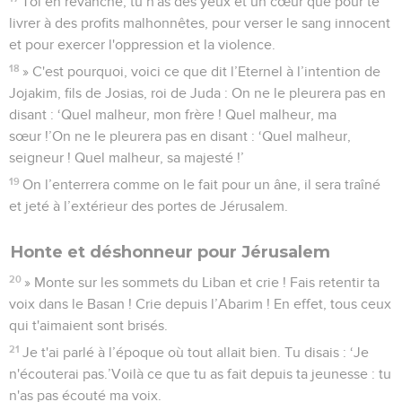
Toi en revanche, tu n'as des yeux et un cœur que pour te
livrer à des profits malhonnêtes, pour verser le sang innocent
et pour exercer l'oppression et la violence.
18
» C'est pourquoi, voici ce que dit l’Eternel à l’intention de
Jojakim, fils de Josias, roi de Juda : On ne le pleurera pas en
disant : ‘Quel malheur, mon frère ! Quel malheur, ma
sœur !’On ne le pleurera pas en disant : ‘Quel malheur,
seigneur ! Quel malheur, sa majesté !’
19
On l’enterrera comme on le fait pour un âne, il sera traîné
et jeté à l’extérieur des portes de Jérusalem.
Honte et déshonneur pour Jérusalem
20
» Monte sur les sommets du Liban et crie ! Fais retentir ta
voix dans le Basan ! Crie depuis l’Abarim ! En effet, tous ceux
qui t'aimaient sont brisés.
21
Je t'ai parlé à l’époque où tout allait bien. Tu disais : ‘Je
n'écouterai pas.’Voilà ce que tu as fait depuis ta jeunesse : tu
n'as pas écouté ma voix.