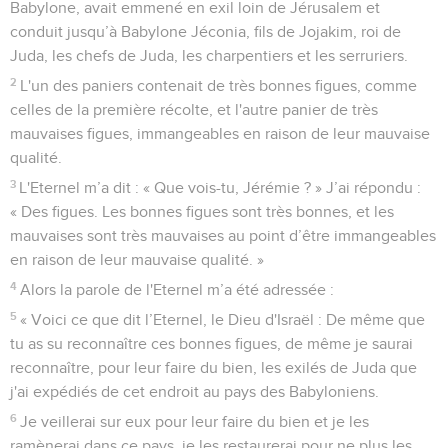
Babylone, avait emmené en exil loin de Jérusalem et
conduit jusqu’à Babylone Jéconia, fils de Jojakim, roi de
Juda, les chefs de Juda, les charpentiers et les serruriers.
2
L'un des paniers contenait de très bonnes figues, comme
celles de la première récolte, et l'autre panier de très
mauvaises figues, immangeables en raison de leur mauvaise
qualité.
3
L'Eternel m’a dit : « Que vois-tu, Jérémie ? » J’ai répondu :
« Des figues. Les bonnes figues sont très bonnes, et les
mauvaises sont très mauvaises au point d’être immangeables
en raison de leur mauvaise qualité. »
4
Alors la parole de l'Eternel m’a été adressée :
5
« Voici ce que dit l’Eternel, le Dieu d'Israël : De même que
tu as su reconnaître ces bonnes figues, de même je saurai
reconnaître, pour leur faire du bien, les exilés de Juda que
j'ai expédiés de cet endroit au pays des Babyloniens.
6
Je veillerai sur eux pour leur faire du bien et je les
ramènerai dans ce pays, je les restaurerai pour ne plus les