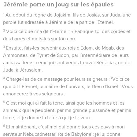
Jérémie porte un joug sur les épaules
1
Au début du règne de Jojakim, fils de Josias, sur Juda, une
parole fut adressée à Jérémie de la part de l'Eternel.
2
Voici ce que m’a dit l’Eternel : « Fabrique-toi des cordes et
des barres et mets-les sur ton cou.
3
Ensuite, fais-les parvenir aux rois d'Edom, de Moab, des
Ammonites, de Tyr et de Sidon, par l’intermédiaire de leurs
ambassadeurs, ceux qui sont venus trouver Sédécias, roi de
Juda, à Jérusalem.
4
Charge-les de ce message pour leurs seigneurs : ‘Voici ce
que dit l’Eternel, le maître de l’univers, le Dieu d'Israël : Vous
annoncerez à vos seigneurs :
5
C'est moi qui ai fait la terre, ainsi que les hommes et les
animaux qui la peuplent, par ma grande puissance et par ma
force, et je donne la terre à qui je le veux.
6
Et maintenant, c’est moi qui donne tous ces pays à mon
serviteur Nebucadnetsar, roi de Babylone ; je lui donne