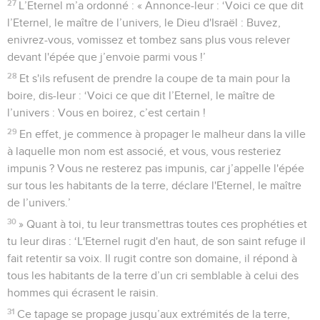
27
L’Eternel m’a ordonné : « Annonce-leur : ‘Voici ce que dit
l’Eternel, le maître de l’univers, le Dieu d'Israël : Buvez,
enivrez-vous, vomissez et tombez sans plus vous relever
devant l'épée que j’envoie parmi vous !’
28
Et s'ils refusent de prendre la coupe de ta main pour la
boire, dis-leur : ‘Voici ce que dit l’Eternel, le maître de
l’univers : Vous en boirez, c’est certain !
29
En effet, je commence à propager le malheur dans la ville
à laquelle mon nom est associé, et vous, vous resteriez
impunis ? Vous ne resterez pas impunis, car j’appelle l'épée
sur tous les habitants de la terre, déclare l'Eternel, le maître
de l’univers.’
30
» Quant à toi, tu leur transmettras toutes ces prophéties et
tu leur diras : ‘L'Eternel rugit d'en haut, de son saint refuge il
fait retentir sa voix. Il rugit contre son domaine, il répond à
tous les habitants de la terre d’un cri semblable à celui des
hommes qui écrasent le raisin.
31
Ce tapage se propage jusqu’aux extrémités de la terre,