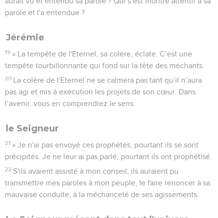
aurait vu et entendu sa parole ? Qui s’est montré attentif à sa
parole et l'a entendue ?
Jérémie
19
» La tempête de l'Eternel, sa colère, éclate. C’est une
tempête tourbillonnante qui fond sur la tête des méchants.
20
La colère de l'Eternel ne se calmera pas tant qu’il n’aura
pas agi et mis à exécution les projets de son cœur. Dans
l’avenir, vous en comprendrez le sens.
le Seigneur
21
» Je n'ai pas envoyé ces prophètes, pourtant ils se sont
précipités. Je ne leur ai pas parlé, pourtant ils ont prophétisé.
22
S'ils avaient assisté à mon conseil, ils auraient pu
transmettre mes paroles à mon peuple, le faire renoncer à sa
mauvaise conduite, à la méchanceté de ses agissements.