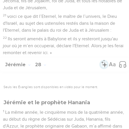
Jéconia, fils de Jojakim, roi de Juda, et tous les notables de
Juda et de Jérusalem,
21
voici ce que dit l’Eternel, le maître de l’univers, le Dieu
d'Israël, au sujet des ustensiles restés dans la maison de
l'Eternel, dans le palais du roi de Juda et à Jérusalem :
22
Ils seront amenés à Babylone et ils y resteront jusqu'au
jour où je m’en occuperai, déclare l'Eternel. Alors je les ferai
remonter et revenir ici. »
Jérémie
28
Seuls les Évangiles sont disponibles en vidéo pour le moment.
Jérémie et le prophète Hanania
1
La même année, le cinquième mois de la quatrième année,
au début du règne de Sédécias sur Juda, Hanania, fils
d'Azzur, le prophète originaire de Gabaon, m’a affirmé dans