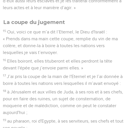
d’eux aussi leurs esclaves et je les traiterai conformément à
leurs actes et à leur manière d’agir. »
La coupe du jugement
15
Oui, voici ce que m’a dit l’Eternel, le Dieu d'Israël :
« Prends dans ma main cette coupe, remplie du vin de ma
colère, et donne-la à boire à toutes les nations vers
lesquelles je vais t’envoyer.
16
Elles boiront, elles tituberont et elles perdront la tête
devant l'épée que j’envoie parmi elles. »
17
J’ai pris la coupe de la main de l'Eternel et je l’ai donnée à
boire à toutes les nations vers lesquelles il m’avait envoyé :
18
à Jérusalem et aux villes de Juda, à ses rois et à ses chefs,
pour en faire des ruines, un sujet de consternation, de
moquerie et de malédiction, comme on peut le constater
aujourd'hui ;
19
au pharaon, roi d'Egypte, à ses serviteurs, ses chefs et tout
son peuple ;