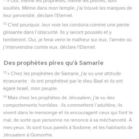
« Oui, même les prophètes, même les prêtres, sont
souillés. Même dans mon temple, j'ai trouvé les marques de
leur perversité, déclare l'Eternel.
12
C'est pourquoi, leur voie les conduira comme une pente
glissante dans l’obscurité. Ils y seront poussés et y
tomberont. Oui, je ferai venir le malheur sur eux, l'année où
j’interviendrai contre eux, déclare l'Eternel.
Des prophètes pires qu'à Samarie
13
» Chez les prophètes de Samarie, j'ai vu une attitude
écœurante : ils ont prophétisé par le dieu Baal et ils ont
égaré Israël, mon peuple.
14
Mais chez les prophètes de Jérusalem, j'ai vu des
comportements horribles : ils commettent l’adultère, ils
vivent dans le mensonge et ils encouragent ceux qui font le
mal, de sorte que personne ne renonce à sa méchanceté. A
mes yeux, ils sont tous pareils à Sodome, et les habitants de
Jérusalem à Gomorrhe.