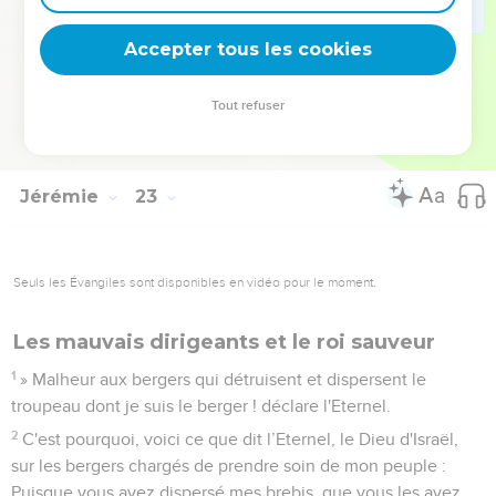
projetés dans un pays qu'ils ne connaissent pas ?
29
Terre, terre, terre, écoute la parole de l'Eternel !
Accepter tous les cookies
30
Voici ce que dit l’Eternel : Ecrivez au sujet de cet homme
qu’il sera privé d'enfants, qu’il ne réussira pas sa vie. En
Tout refuser
effet, aucun de ses descendants ne réussira à occuper le
trône de David et à régner encore sur Juda.
Jérémie
23
Seuls les Évangiles sont disponibles en vidéo pour le moment.
Les mauvais dirigeants et le roi sauveur
1
» Malheur aux bergers qui détruisent et dispersent le
troupeau dont je suis le berger ! déclare l'Eternel.
2
C'est pourquoi, voici ce que dit l’Eternel, le Dieu d'Israël,
sur les bergers chargés de prendre soin de mon peuple :
Puisque vous avez dispersé mes brebis, que vous les avez