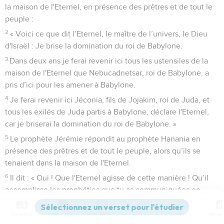
la maison de l'Eternel, en présence des prêtres et de tout le
peuple :
2
« Voici ce que dit l’Eternel, le maître de l’univers, le Dieu
d'Israël : Je brise la domination du roi de Babylone.
3
Dans deux ans je ferai revenir ici tous les ustensiles de la
maison de l'Eternel que Nebucadnetsar, roi de Babylone, a
pris d’ici pour les amener à Babylone.
4
Je ferai revenir ici Jéconia, fils de Jojakim, roi de Juda, et
tous les exilés de Juda partis à Babylone, déclare l'Eternel,
car je briserai la domination du roi de Babylone. »
5
Le prophète Jérémie répondit au prophète Hanania en
présence des prêtres et de tout le peuple, alors qu’ils se
tenaient dans la maison de l'Eternel.
6
Il dit : « Oui ! Que l'Eternel agisse de cette manière ! Qu’il
accomplisse les prophéties que tu as communiquées en
faisant revenir de Babylone jusqu’ici les ustensiles de la
maison de l'Eternel et tous les exilés !
Contenus
Versions
Commentaires
Strong
Dictionnaire