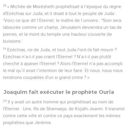
18
« Michée de Morésheth prophétisait à l’époque du règne
d'Ezéchias sur Juda, et il disait à tout le peuple de Juda :
‘Voici ce que dit l’Eternel, le maître de l’univers : *Sion sera
labourée comme un champ, Jérusalem deviendra un tas de
pierres, et le mont du temple une hauteur couverte de
buissons.’
19
Ezéchias, roi de Juda, et tout Juda l'ont-ils fait mourir ?
Ezéchias n’a-t-il pas craint l'Eternel ? N’a-t-il pas plutôt
cherché à apaiser l'Eternel ? Alors l'Eternel n’a pas accompli
le mal qu’il avait l’intention de leur faire. Et nous, nous nous
rendrions coupables d'un si grand crime ? »
Joaquim fait exécuter le prophète Ouria
20
Il y avait un autre homme qui prophétisait au nom de
l'Eternel : Urie, fils de Shemaeja, de Kirjath-Jearim. Il transmit
contre cette ville et contre ce pays exactement les mêmes
prophéties que Jérémie.