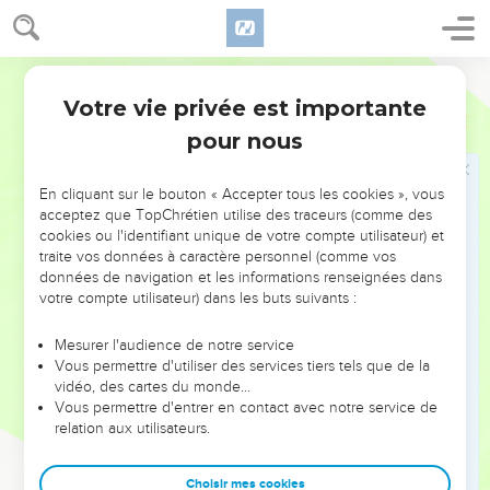
Sur Konia, fils de Joaquim
24
Segond 21
» Moi, je suis vivant, déclare l'Eternel. Même si Jéconia,
fils de Jojakim, roi de Juda, était un anneau à ma main droite,
Votre vie privée est importante
Jérémie
22
je l'arracherais de là.
pour nous
25
Je te livrerai entre les mains de ceux qui en veulent à ta
vie, de ceux devant qui tu trembles, entre les mains de
En cliquant sur le bouton « Accepter tous les cookies », vous
Nebucadnetsar, roi de Babylone, entre les mains des
acceptez que TopChrétien utilise des traceurs (comme des
cookies ou l'identifiant unique de votre compte utilisateur) et
Babyloniens.
traite vos données à caractère personnel (comme vos
26
Je te jetterai, toi et ta mère, celle qui t'a mis au monde,
données de navigation et les informations renseignées dans
dans un autre pays où vous n'êtes pas nés, et là vous
votre compte utilisateur) dans les buts suivants :
mourrez.
Mesurer l'audience de notre service
27
Quant au pays où ils désireront tant retourner, ils n’y
Vous permettre d'utiliser des services tiers tels que de la
retourneront pas.
vidéo, des cartes du monde…
Vous permettre d'entrer en contact avec notre service de
28
» Ce Jéconia est-il donc un récipient méprisé, mis en
relation aux utilisateurs.
pièces ? Est-il un objet qui n’apporte aucune satisfaction ?
Pourquoi ont-ils été expulsés, lui et sa descendance,
Choisir mes cookies