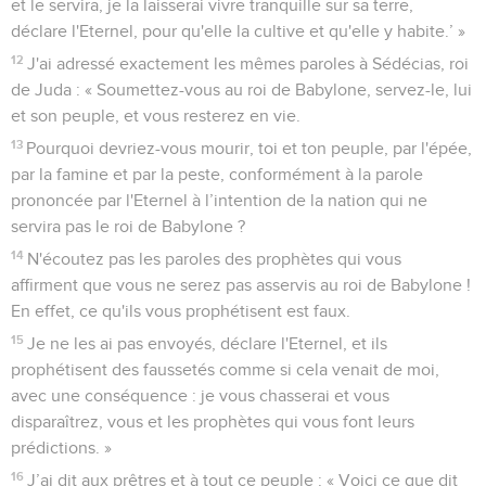
et le servira, je la laisserai vivre tranquille sur sa terre,
déclare l'Eternel, pour qu'elle la cultive et qu'elle y habite.’ »
12
J'ai adressé exactement les mêmes paroles à Sédécias, roi
de Juda : « Soumettez-vous au roi de Babylone, servez-le, lui
et son peuple, et vous resterez en vie.
13
Pourquoi devriez-vous mourir, toi et ton peuple, par l'épée,
par la famine et par la peste, conformément à la parole
prononcée par l'Eternel à l’intention de la nation qui ne
servira pas le roi de Babylone ?
14
N'écoutez pas les paroles des prophètes qui vous
affirment que vous ne serez pas asservis au roi de Babylone !
En effet, ce qu'ils vous prophétisent est faux.
15
Je ne les ai pas envoyés, déclare l'Eternel, et ils
prophétisent des faussetés comme si cela venait de moi,
avec une conséquence : je vous chasserai et vous
disparaîtrez, vous et les prophètes qui vous font leurs
prédictions. »
16
J’ai dit aux prêtres et à tout ce peuple : « Voici ce que dit