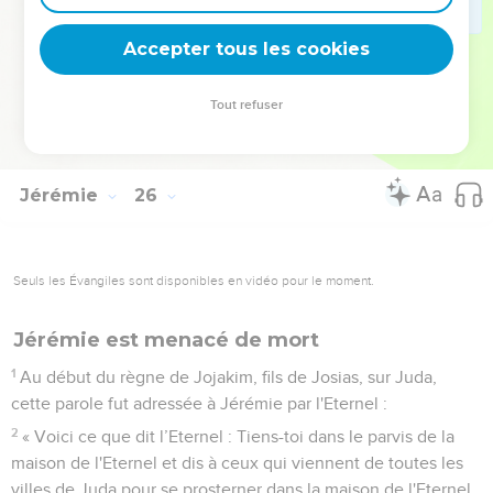
puissants du troupeau, car l'Eternel dévaste leur pâturage.
37
Les plaines prospères sont réduites au silence à cause de
Accepter tous les cookies
la colère ardente de l'Eternel.
38
Il a abandonné son refuge comme un jeune lion sa
Tout refuser
tanière. Oui, leur pays n’est plus que dévastation à cause de
la fureur du destructeur, à cause de son ardente colère.
Jérémie
26
Seuls les Évangiles sont disponibles en vidéo pour le moment.
Jérémie est menacé de mort
1
Au début du règne de Jojakim, fils de Josias, sur Juda,
cette parole fut adressée à Jérémie par l'Eternel :
2
« Voici ce que dit l’Eternel : Tiens-toi dans le parvis de la
maison de l'Eternel et dis à ceux qui viennent de toutes les
villes de Juda pour se prosterner dans la maison de l'Eternel