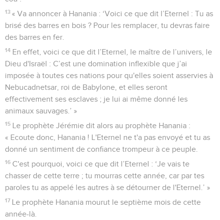
13
« Va annoncer à Hanania : ‘Voici ce que dit l’Eternel : Tu as
brisé des barres en bois ? Pour les remplacer, tu devras faire
des barres en fer.
14
En effet, voici ce que dit l’Eternel, le maître de l’univers, le
Dieu d'Israël : C’est une domination inflexible que j’ai
imposée à toutes ces nations pour qu'elles soient asservies à
Nebucadnetsar, roi de Babylone, et elles seront
effectivement ses esclaves ; je lui ai même donné les
animaux sauvages.’ »
15
Le prophète Jérémie dit alors au prophète Hanania :
« Ecoute donc, Hanania ! L'Eternel ne t'a pas envoyé et tu as
donné un sentiment de confiance trompeur à ce peuple.
16
C'est pourquoi, voici ce que dit l’Eternel : ‘Je vais te
chasser de cette terre ; tu mourras cette année, car par tes
paroles tu as appelé les autres à se détourner de l'Eternel.’ »
17
Le prophète Hanania mourut le septième mois de cette
année-là.