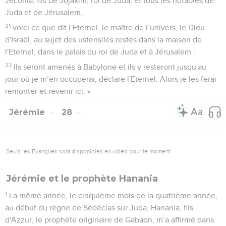
Jéconia, fils de Jojakim, roi de Juda, et tous les notables de
Juda et de Jérusalem,
21
voici ce que dit l’Eternel, le maître de l’univers, le Dieu
d'Israël, au sujet des ustensiles restés dans la maison de
l'Eternel, dans le palais du roi de Juda et à Jérusalem :
22
Ils seront amenés à Babylone et ils y resteront jusqu'au
jour où je m’en occuperai, déclare l'Eternel. Alors je les ferai
remonter et revenir ici. »
Jérémie
28
Seuls les Évangiles sont disponibles en vidéo pour le moment.
Jérémie et le prophète Hanania
1
La même année, le cinquième mois de la quatrième année,
au début du règne de Sédécias sur Juda, Hanania, fils
d'Azzur, le prophète originaire de Gabaon, m’a affirmé dans