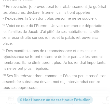
17
En revanche, je provoquerai ton rétablissement, je guérirai
tes blessures, déclare l'Eternel, car ils t’ont appelée
« l’expatriée, la Sion dont plus personne ne se soucie ».
18
Voici ce que dit l’Eternel : Je vais ramener de déportation
les familles de Jacob. J'ai pitié de ses habitations : la ville
sera reconstruite sur ses ruines et le palais retrouvera sa
place.
19
Des manifestations de reconnaissance et des cris de
réjouissance se feront entendre de leur part. Je les rendrai
nombreux, ils ne diminueront plus. Je les rendrai importants,
ils ne seront plus méprisés.
20
Ses fils redeviendront comme ils l’étaient par le passé, son
assemblée subsistera devant moi et j’interviendrai contre
tous ses oppresseurs.
21
Son prince sera l’un des siens, son souverain proviendra
du peuple lui-même. Je le ferai approcher, et il s’avancera
Contenus
Versions
Commentaires
Strong
Dictionnaire
vers moi. En effet, qui pourrait se porter garant de lui-même