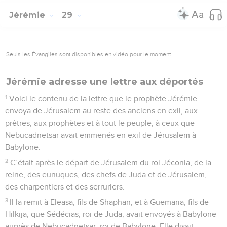
Jérémie
29
Seuls les Évangiles sont disponibles en vidéo pour le moment.
Jérémie adresse une lettre aux déportés
1
Voici le contenu de la lettre que le prophète Jérémie
envoya de Jérusalem au reste des anciens en exil, aux
prêtres, aux prophètes et à tout le peuple, à ceux que
Nebucadnetsar avait emmenés en exil de Jérusalem à
Babylone.
2
C’était après le départ de Jérusalem du roi Jéconia, de la
reine, des eunuques, des chefs de Juda et de Jérusalem,
des charpentiers et des serruriers.
3
Il la remit à Eleasa, fils de Shaphan, et à Guemaria, fils de
Hilkija, que Sédécias, roi de Juda, avait envoyés à Babylone
auprès de Nebucadnetsar, roi de Babylone. Elle disait :