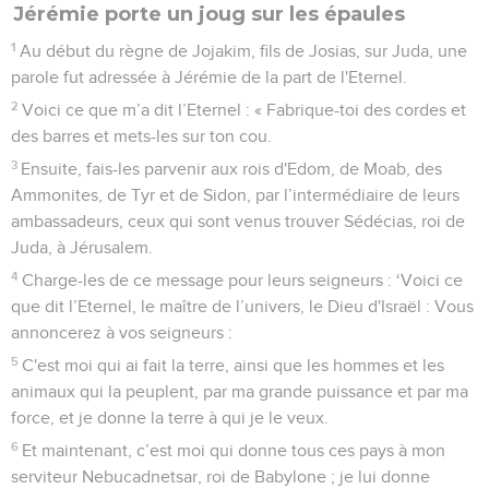
Jérémie porte un joug sur les épaules
1
Au début du règne de Jojakim, fils de Josias, sur Juda, une
parole fut adressée à Jérémie de la part de l'Eternel.
2
Voici ce que m’a dit l’Eternel : « Fabrique-toi des cordes et
des barres et mets-les sur ton cou.
3
Ensuite, fais-les parvenir aux rois d'Edom, de Moab, des
Ammonites, de Tyr et de Sidon, par l’intermédiaire de leurs
ambassadeurs, ceux qui sont venus trouver Sédécias, roi de
Juda, à Jérusalem.
4
Charge-les de ce message pour leurs seigneurs : ‘Voici ce
que dit l’Eternel, le maître de l’univers, le Dieu d'Israël : Vous
annoncerez à vos seigneurs :
5
C'est moi qui ai fait la terre, ainsi que les hommes et les
animaux qui la peuplent, par ma grande puissance et par ma
force, et je donne la terre à qui je le veux.
6
Et maintenant, c’est moi qui donne tous ces pays à mon
serviteur Nebucadnetsar, roi de Babylone ; je lui donne