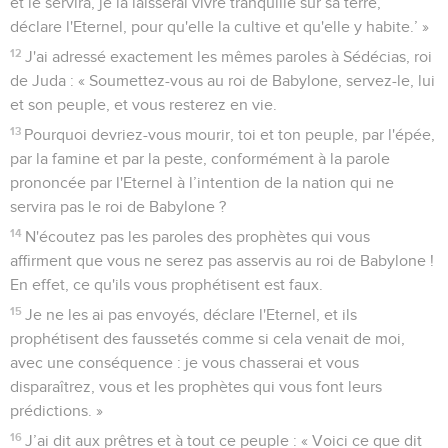
et le servira, je la laisserai vivre tranquille sur sa terre,
déclare l'Eternel, pour qu'elle la cultive et qu'elle y habite.’ »
12
J'ai adressé exactement les mêmes paroles à Sédécias, roi
de Juda : « Soumettez-vous au roi de Babylone, servez-le, lui
et son peuple, et vous resterez en vie.
13
Pourquoi devriez-vous mourir, toi et ton peuple, par l'épée,
par la famine et par la peste, conformément à la parole
prononcée par l'Eternel à l’intention de la nation qui ne
servira pas le roi de Babylone ?
14
N'écoutez pas les paroles des prophètes qui vous
affirment que vous ne serez pas asservis au roi de Babylone !
En effet, ce qu'ils vous prophétisent est faux.
15
Je ne les ai pas envoyés, déclare l'Eternel, et ils
prophétisent des faussetés comme si cela venait de moi,
avec une conséquence : je vous chasserai et vous
disparaîtrez, vous et les prophètes qui vous font leurs
prédictions. »
16
J’ai dit aux prêtres et à tout ce peuple : « Voici ce que dit