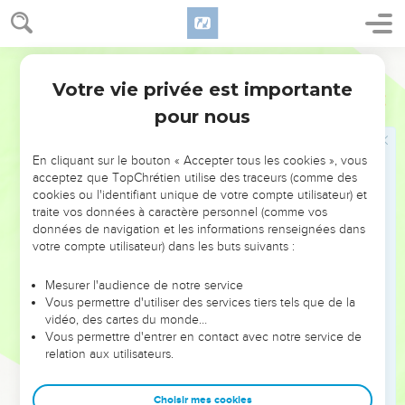
parce que l'Eternel est en conflit avec les nations. Il poursuit
toute créature en justice, il livre les méchants à l'épée’,
déclare l'Eternel.
Segond 21
32
» Voici ce que dit l’Eternel, le maître de l’univers : Le
Votre vie privée est importante
Jérémie
25
malheur se propage de nation en nation et une grande
pour nous
tempête se lève depuis les extrémités de la terre.
33
Ce jour-là, ceux que l’Eternel aura tués seront étendus
En cliquant sur le bouton « Accepter tous les cookies », vous
d'un bout à l'autre de la terre. Ils ne seront ni pleurés, ni
acceptez que TopChrétien utilise des traceurs (comme des
cookies ou l'identifiant unique de votre compte utilisateur) et
ramassés, ni enterrés : ils seront pareils à du fumier sur la
traite vos données à caractère personnel (comme vos
terre. »
données de navigation et les informations renseignées dans
34
Hurlez, bergers, criez ! Et vous, les puissants du troupeau,
votre compte utilisateur) dans les buts suivants :
roulez-vous dans la cendre ! En effet, le moment où vous
Mesurer l'audience de notre service
allez être massacrés est arrivé. Je vous briserai et vous
Vous permettre d'utiliser des services tiers tels que de la
tomberez comme un vase précieux.
vidéo, des cartes du monde…
35
Vous permettre d'entrer en contact avec notre service de
Plus de refuge pour les bergers ! Plus d’échappatoire pour
relation aux utilisateurs.
les puissants du troupeau !
36
On entend les cris des bergers, les hurlements des
Choisir mes cookies