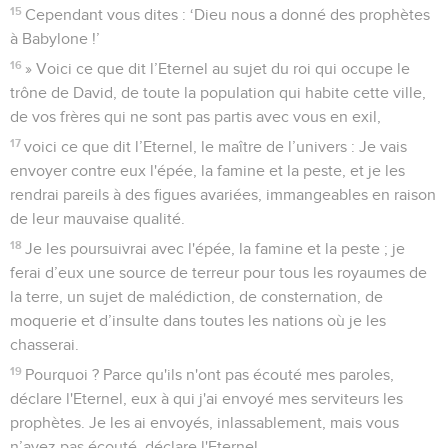
15
Cependant vous dites : ‘Dieu nous a donné des prophètes
à Babylone !’
16
» Voici ce que dit l’Eternel au sujet du roi qui occupe le
trône de David, de toute la population qui habite cette ville,
de vos frères qui ne sont pas partis avec vous en exil,
17
voici ce que dit l’Eternel, le maître de l’univers : Je vais
envoyer contre eux l'épée, la famine et la peste, et je les
rendrai pareils à des figues avariées, immangeables en raison
de leur mauvaise qualité.
18
Je les poursuivrai avec l'épée, la famine et la peste ; je
ferai d’eux une source de terreur pour tous les royaumes de
la terre, un sujet de malédiction, de consternation, de
moquerie et d’insulte dans toutes les nations où je les
chasserai.
19
Pourquoi ? Parce qu'ils n'ont pas écouté mes paroles,
déclare l'Eternel, eux à qui j'ai envoyé mes serviteurs les
prophètes. Je les ai envoyés, inlassablement, mais vous
n’avez pas écouté, déclare l'Eternel.