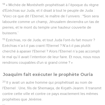
18
« Michée de Morésheth prophétisait à l’époque du règne
d'Ezéchias sur Juda, et il disait à tout le peuple de Juda :
‘Voici ce que dit l’Eternel, le maître de l’univers : *Sion sera
labourée comme un champ, Jérusalem deviendra un tas de
pierres, et le mont du temple une hauteur couverte de
buissons.’
19
Ezéchias, roi de Juda, et tout Juda l'ont-ils fait mourir ?
Ezéchias n’a-t-il pas craint l'Eternel ? N’a-t-il pas plutôt
cherché à apaiser l'Eternel ? Alors l'Eternel n’a pas accompli
le mal qu’il avait l’intention de leur faire. Et nous, nous nous
rendrions coupables d'un si grand crime ? »
Joaquim fait exécuter le prophète Ouria
20
Il y avait un autre homme qui prophétisait au nom de
l'Eternel : Urie, fils de Shemaeja, de Kirjath-Jearim. Il transmit
contre cette ville et contre ce pays exactement les mêmes
prophéties que Jérémie.