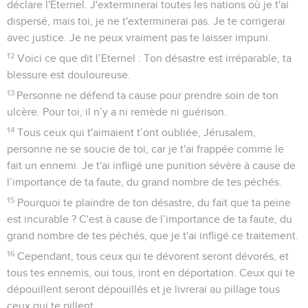
déclare l'Eternel. J'exterminerai toutes les nations où je t'ai
dispersé, mais toi, je ne t'exterminerai pas. Je te corrigerai
avec justice. Je ne peux vraiment pas te laisser impuni.
12
Voici ce que dit l’Eternel : Ton désastre est irréparable, ta
blessure est douloureuse.
13
Personne ne défend ta cause pour prendre soin de ton
ulcère. Pour toi, il n’y a ni remède ni guérison.
14
Tous ceux qui t'aimaient t’ont oubliée, Jérusalem,
personne ne se soucie de toi, car je t'ai frappée comme le
fait un ennemi. Je t'ai infligé une punition sévère à cause de
l’importance de ta faute, du grand nombre de tes péchés.
15
Pourquoi te plaindre de ton désastre, du fait que ta peine
est incurable ? C'est à cause de l’importance de ta faute, du
grand nombre de tes péchés, que je t'ai infligé ce traitement.
16
Cependant, tous ceux qui te dévorent seront dévorés, et
tous tes ennemis, oui tous, iront en déportation. Ceux qui te
dépouillent seront dépouillés et je livrerai au pillage tous
ceux qui te pillent.