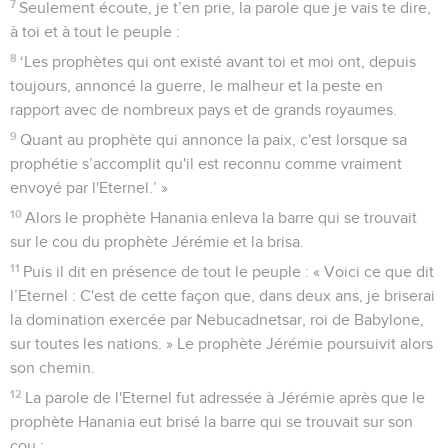
7
Seulement écoute, je t’en prie, la parole que je vais te dire,
à toi et à tout le peuple :
8
‘Les prophètes qui ont existé avant toi et moi ont, depuis
toujours, annoncé la guerre, le malheur et la peste en
rapport avec de nombreux pays et de grands royaumes.
9
Quant au prophète qui annonce la paix, c'est lorsque sa
prophétie s’accomplit qu'il est reconnu comme vraiment
envoyé par l'Eternel.’ »
10
Alors le prophète Hanania enleva la barre qui se trouvait
sur le cou du prophète Jérémie et la brisa.
11
Puis il dit en présence de tout le peuple : « Voici ce que dit
l’Eternel : C'est de cette façon que, dans deux ans, je briserai
la domination exercée par Nebucadnetsar, roi de Babylone,
sur toutes les nations. » Le prophète Jérémie poursuivit alors
son chemin.
12
La parole de l'Eternel fut adressée à Jérémie après que le
prophète Hanania eut brisé la barre qui se trouvait sur son
cou :