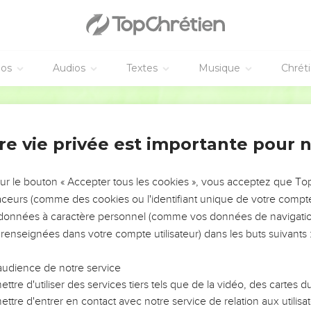
éos
Audios
Textes
Musique
Chrét
re vie privée est importante pour 
NEMENT DE L’ANNÉE !
ÉVITER LES VOTRES ?
sur le bouton « Accepter tous les cookies », vous acceptez que T
traceurs (comme des cookies ou l'identifiant unique de votre compte 
tes, leur impact, leur foi ou leur vision. Mais on voit
s données à caractère personnel (comme vos données de navigatio
fficiles qu'ils ont traversés, alors même que ce sont
 renseignées dans votre compte utilisateur) dans les buts suivants 
audience de notre service
s, et responsables reviennent sur les erreurs
 avancer avec plus de sagesse afin que leurs erreurs
ttre d'utiliser des services tiers tels que de la vidéo, des cartes
un ministère, une équipe, un groupe ou une famille,
ttre d'entrer en contact avec notre service de relation aux utilisat