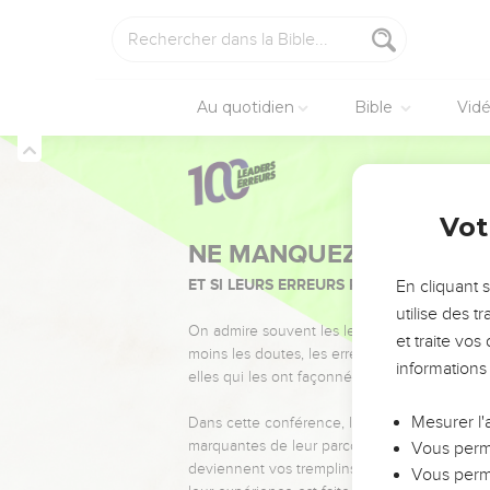
Au quotidien
Bible
Vid
Vot
NE MANQUEZ PAS L’ÉVÉ
ET SI LEURS ERREURS POUVAIENT VOUS 
En cliquant 
utilise des 
On admire souvent les leaders pour leurs réussi
et traite vo
moins les doutes, les erreurs et les saisons di
informations
elles qui les ont façonnés.
Mesurer l'
Dans cette conférence, leaders, entrepreneur
marquantes de leur parcours et les clés pour
Vous perme
deviennent vos tremplins. Que vous guidiez 
Vous perme