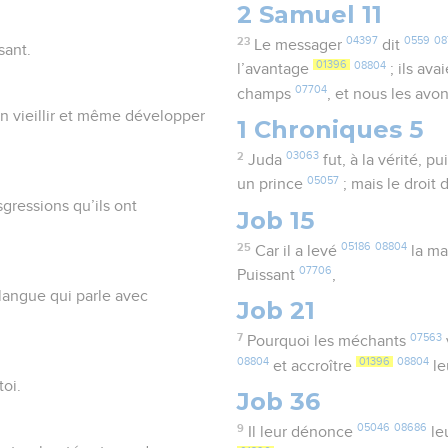
2 Samuel 11
23
04397
0559
08
Le messager
dit
sant.
01396
08804
l’avantage
; ils ava
07704
champs
, et nous les avo
on vieillir et même développer
1 Chroniques 5
2
03063
Juda
fut, à la vérité, p
05057
un prince
; mais le droit
nsgressions qu’ils ont
Job 15
25
05186
08804
Car il a levé
la m
07706
Puissant
,
 langue qui parle avec
Job 21
7
07563
Pourquoi les méchants
08804
01396
08804
et accroître
le
toi.
Job 36
9
05046
08686
Il leur dénonce
le