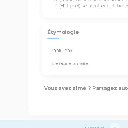
(Hithpaël) se montrer fort, brave
Étymologie
< גבר - גָּבַר
une racine primaire
Vous avez aimé ? Partagez aut
Segond 21