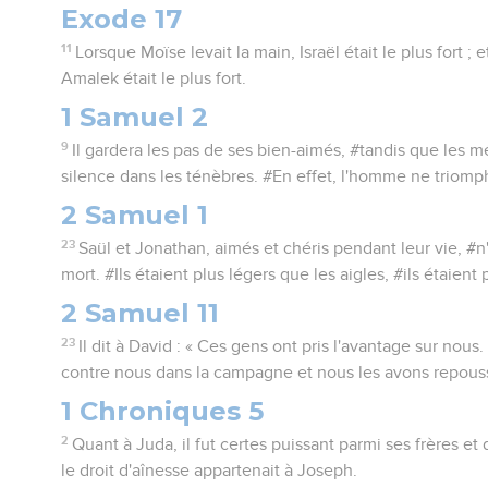
Exode 17
11
Lorsque Moïse levait la main, Israël était le plus fort ; et
Amalek était le plus fort.
1 Samuel 2
9
Il gardera les pas de ses bien-aimés, #tandis que les m
silence dans les ténèbres. #En effet, l'homme ne triomph
2 Samuel 1
23
Saül et Jonathan, aimés et chéris pendant leur vie, #n
mort. #Ils étaient plus légers que les aigles, #ils étaient 
2 Samuel 11
23
Il dit à David : « Ces gens ont pris l'avantage sur nous. 
contre nous dans la campagne et nous les avons repoussés
1 Chroniques 5
2
Quant à Juda, il fut certes puissant parmi ses frères et 
le droit d'aînesse appartenait à Joseph.