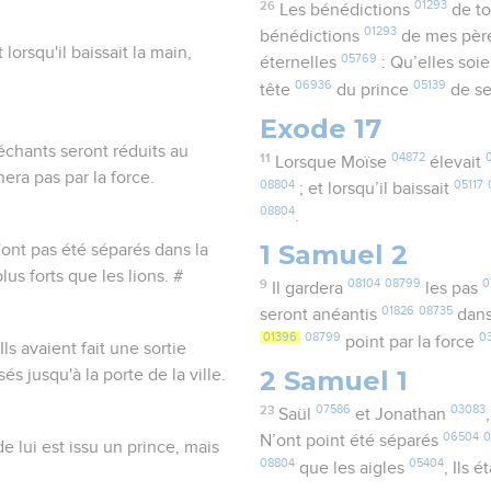
26
01293
Les bénédictions
de t
01293
bénédictions
de mes pèr
 lorsqu'il baissait la main,
05769
éternelles
: Qu’elles soie
06936
05139
tête
du prince
de se
Exode 17
échants seront réduits au
11
04872
Lorsque Moïse
élevait
era pas par la force.
08804
05117
; et lorsqu’il baissait
08804
.
1 Samuel 2
'ont pas été séparés dans la
plus forts que les lions. #
9
08104
08799
0
Il gardera
les pas
01826
08735
seront anéantis
dans
01396
08799
0
point par la force
Ils avaient fait une sortie
2 Samuel 1
 jusqu'à la porte de la ville.
23
07586
03083
Saül
et Jonathan
06504
0
N’ont point été séparés
de lui est issu un prince, mais
08804
05404
que les aigles
, Ils 