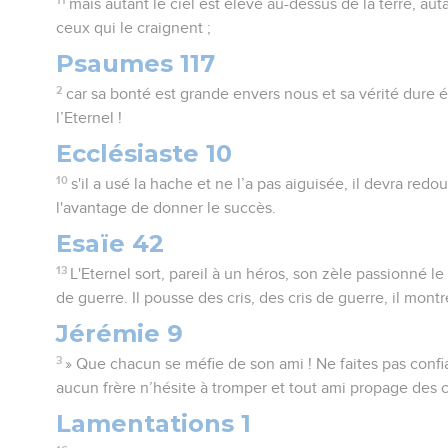
mais autant le ciel est élevé au-dessus de la terre, au
ceux qui le craignent ;
Psaumes 117
2
car sa bonté est grande envers nous et sa vérité dure 
l’Eternel !
Ecclésiaste 10
10
s'il a usé la hache et ne l’a pas aiguisée, il devra red
l'avantage de donner le succès.
Esaïe 42
13
L'Eternel sort, pareil à un héros, son zèle passionné 
de guerre. Il pousse des cris, des cris de guerre, il mont
Jérémie 9
3
» Que chacun se méfie de son ami ! Ne faites pas confia
aucun frère n’hésite à tromper et tout ami propage des 
Lamentations 1