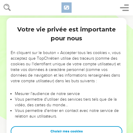
Votre vie privée est importante
pour nous
NE MANQUEZ PAS L’ÉVÉNEMENT
En cliquant sur le bouton « Accepter tous les cookies », vous
DE L’ANNÉE !
acceptez que TopChrétien utilise des traceurs (comme des
cookies ou l'identifiant unique de votre compte utilisateur) et
ET SI LEURS ERREURS POUVAIENT VOUS ÉVITER LES
traite vos données à caractère personnel (comme vos
VOTRES ?
données de navigation et les informations renseignées dans
votre compte utilisateur) dans les buts suivants :
On admire souvent les leaders pour leurs réussites, leur impact,
leur foi ou leur vision. Mais on voit moins les doutes, les erreurs
Mesurer l'audience de notre service
Vous permettre d'utiliser des services tiers tels que de la
et les saisons difficiles qu'ils ont traversés, alors même que ce
vidéo, des cartes du monde…
sont elles qui les ont façonnés.
Vous permettre d'entrer en contact avec notre service de
relation aux utilisateurs.
Dans cette conférence, leaders, entrepreneurs, et responsables
reviennent sur les erreurs marquantes de leur parcours et les
clés pour avancer avec plus de sagesse afin que leurs erreurs
Choisir mes cookies