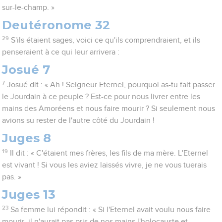
sur-le-champ. »
Deutéronome 32
29
S'ils étaient sages, voici ce qu'ils comprendraient, et ils
penseraient à ce qui leur arrivera :
Josué 7
7
Josué dit : « Ah ! Seigneur Eternel, pourquoi as-tu fait passer
le Jourdain à ce peuple ? Est-ce pour nous livrer entre les
mains des Amoréens et nous faire mourir ? Si seulement nous
avions su rester de l'autre côté du Jourdain !
Juges 8
19
Il dit : « C'étaient mes frères, les fils de ma mère. L'Eternel
est vivant ! Si vous les aviez laissés vivre, je ne vous tuerais
pas. »
Juges 13
23
Sa femme lui répondit : « Si l'Eternel avait voulu nous faire
mourir, il n'aurait pas pris de nos mains l'holocauste et