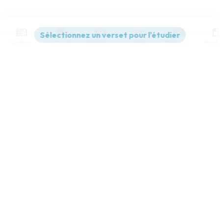
Contenus
Versions
Commentaires
Strong
Dictionnaire
Paramètres de lecture
Afficher les numéros de versets
Mode dyslexique
Désactivé
Simple
Coul
eur
Police d'écriture
Serif
Sans-serif
Taille de texte