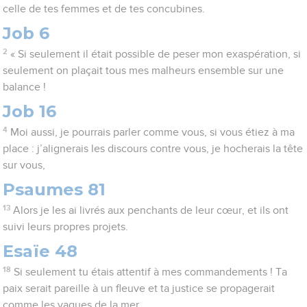
celle de tes femmes et de tes concubines.
Job 6
2
« Si seulement il était possible de peser mon exaspération, si
seulement on plaçait tous mes malheurs ensemble sur une
balance !
Job 16
4
Moi aussi, je pourrais parler comme vous, si vous étiez à ma
place : j’alignerais les discours contre vous, je hocherais la tête
sur vous,
Psaumes 81
13
Alors je les ai livrés aux penchants de leur cœur, et ils ont
suivi leurs propres projets.
Esaïe 48
18
Si seulement tu étais attentif à mes commandements ! Ta
paix serait pareille à un fleuve et ta justice se propagerait
comme les vagues de la mer.