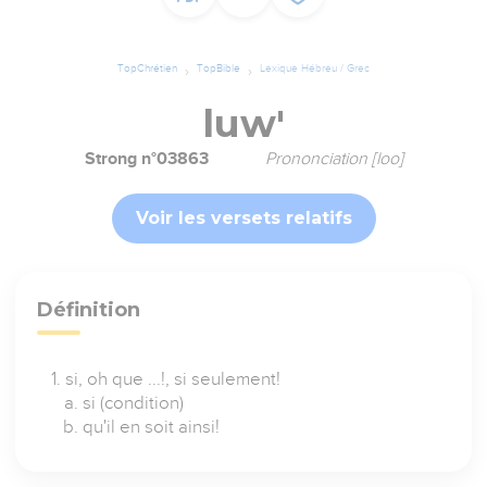
TopChrétien
TopBible
Lexique Hébreu / Grec
luw'
Strong n°03863
Prononciation [loo]
Voir les versets relatifs
Définition
si, oh que ...!, si seulement!
si (condition)
qu'il en soit ainsi!