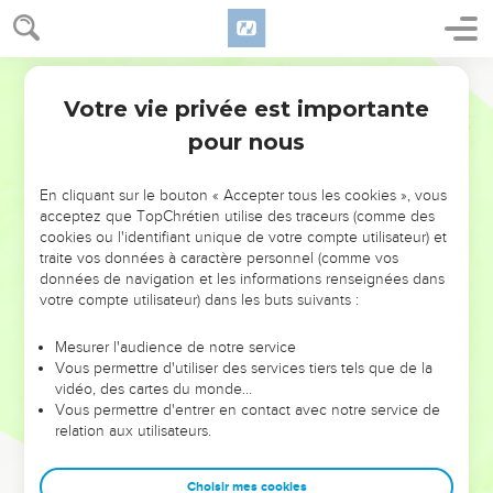
Votre vie privée est importante
pour nous
NE MANQUEZ PAS L’ÉVÉNEMENT
En cliquant sur le bouton « Accepter tous les cookies », vous
DE L’ANNÉE !
acceptez que TopChrétien utilise des traceurs (comme des
cookies ou l'identifiant unique de votre compte utilisateur) et
ET SI LEURS ERREURS POUVAIENT VOUS ÉVITER LES
traite vos données à caractère personnel (comme vos
VOTRES ?
données de navigation et les informations renseignées dans
votre compte utilisateur) dans les buts suivants :
On admire souvent les leaders pour leurs réussites, leur impact,
leur foi ou leur vision. Mais on voit moins les doutes, les erreurs
Mesurer l'audience de notre service
Vous permettre d'utiliser des services tiers tels que de la
et les saisons difficiles qu'ils ont traversés, alors même que ce
vidéo, des cartes du monde…
sont elles qui les ont façonnés.
Vous permettre d'entrer en contact avec notre service de
relation aux utilisateurs.
Dans cette conférence, leaders, entrepreneurs, et responsables
reviennent sur les erreurs marquantes de leur parcours et les
clés pour avancer avec plus de sagesse afin que leurs erreurs
Choisir mes cookies