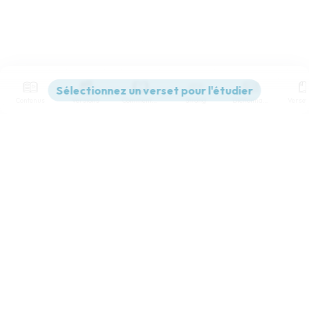
Contenus
Versions
Commentaires
Strong
Dictionnaire
Paramètres de lecture
Afficher les numéros de versets
Mode dyslexique
Désactivé
Simple
Coul
eur
Police d'écriture
Serif
Sans-serif