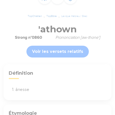
TopChrétien
TopBible
Lexique Hébreu / Grec
'athown
Strong n°0860
Prononciation [aw-thone']
Voir les versets relatifs
Définition
ânesse
Étymologie