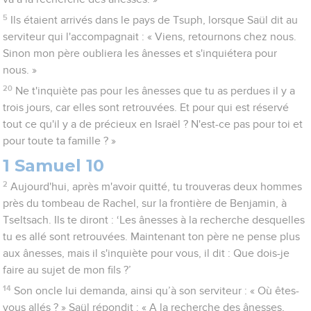
5
Ils étaient arrivés dans le pays de Tsuph, lorsque Saül dit au
serviteur qui l'accompagnait : « Viens, retournons chez nous.
Sinon mon père oubliera les ânesses et s'inquiétera pour
nous. »
20
Ne t'inquiète pas pour les ânesses que tu as perdues il y a
trois jours, car elles sont retrouvées. Et pour qui est réservé
tout ce qu'il y a de précieux en Israël ? N'est-ce pas pour toi et
pour toute ta famille ? »
1 Samuel 10
2
Aujourd'hui, après m'avoir quitté, tu trouveras deux hommes
près du tombeau de Rachel, sur la frontière de Benjamin, à
Tseltsach. Ils te diront : ‘Les ânesses à la recherche desquelles
tu es allé sont retrouvées. Maintenant ton père ne pense plus
aux ânesses, mais il s'inquiète pour vous, il dit : Que dois-je
faire au sujet de mon fils ?’
14
Son oncle lui demanda, ainsi qu’à son serviteur : « Où êtes-
vous allés ? » Saül répondit : « A la recherche des ânesses,