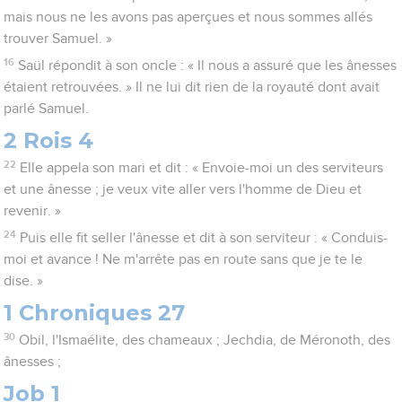
mais nous ne les avons pas aperçues et nous sommes allés
trouver Samuel. »
16
Saül répondit à son oncle : « Il nous a assuré que les ânesses
étaient retrouvées. » Il ne lui dit rien de la royauté dont avait
parlé Samuel.
2 Rois 4
22
Elle appela son mari et dit : « Envoie-moi un des serviteurs
et une ânesse ; je veux vite aller vers l'homme de Dieu et
revenir. »
24
Puis elle fit seller l'ânesse et dit à son serviteur : « Conduis-
moi et avance ! Ne m'arrête pas en route sans que je te le
dise. »
1 Chroniques 27
30
Obil, l'Ismaélite, des chameaux ; Jechdia, de Méronoth, des
ânesses ;
Job 1