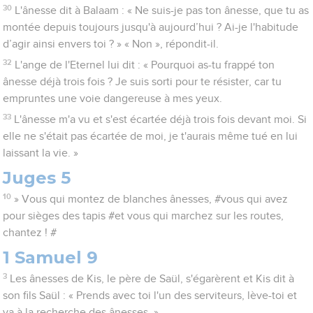
30
L'ânesse dit à Balaam : « Ne suis-je pas ton ânesse, que tu as
montée depuis toujours jusqu'à aujourd’hui ? Ai-je l'habitude
d’agir ainsi envers toi ? » « Non », répondit-il.
32
L'ange de l'Eternel lui dit : « Pourquoi as-tu frappé ton
ânesse déjà trois fois ? Je suis sorti pour te résister, car tu
empruntes une voie dangereuse à mes yeux.
33
L'ânesse m'a vu et s'est écartée déjà trois fois devant moi. Si
elle ne s'était pas écartée de moi, je t'aurais même tué en lui
laissant la vie. »
Juges 5
10
» Vous qui montez de blanches ânesses, #vous qui avez
pour sièges des tapis #et vous qui marchez sur les routes,
chantez ! #
1 Samuel 9
3
Les ânesses de Kis, le père de Saül, s'égarèrent et Kis dit à
son fils Saül : « Prends avec toi l'un des serviteurs, lève-toi et
va à la recherche des ânesses. »