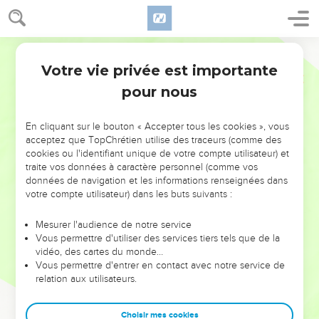
Votre vie privée est importante
pour nous
NE MANQUEZ PAS L’ÉVÉNEMENT
En cliquant sur le bouton « Accepter tous les cookies », vous
DE L’ANNÉE !
acceptez que TopChrétien utilise des traceurs (comme des
cookies ou l'identifiant unique de votre compte utilisateur) et
ET SI LEURS ERREURS POUVAIENT VOUS ÉVITER LES
traite vos données à caractère personnel (comme vos
VOTRES ?
données de navigation et les informations renseignées dans
votre compte utilisateur) dans les buts suivants :
On admire souvent les leaders pour leurs réussites, leur impact,
leur foi ou leur vision. Mais on voit moins les doutes, les erreurs
Mesurer l'audience de notre service
Vous permettre d'utiliser des services tiers tels que de la
et les saisons difficiles qu'ils ont traversés, alors même que ce
vidéo, des cartes du monde…
sont elles qui les ont façonnés.
Vous permettre d'entrer en contact avec notre service de
relation aux utilisateurs.
Dans cette conférence, leaders, entrepreneurs, et responsables
reviennent sur les erreurs marquantes de leur parcours et les
clés pour avancer avec plus de sagesse afin que leurs erreurs
Choisir mes cookies