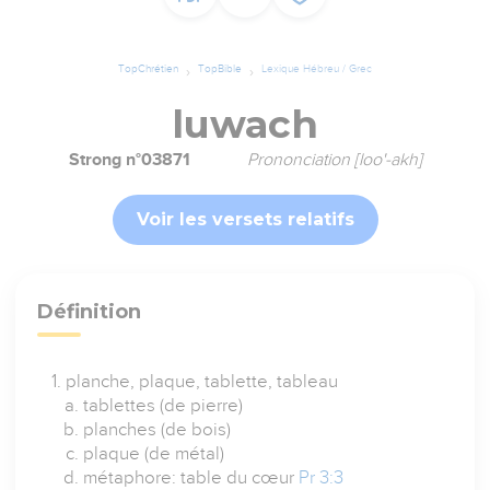
TopChrétien
TopBible
Lexique Hébreu / Grec
luwach
Strong n°03871
Prononciation [loo'-akh]
Voir les versets relatifs
Définition
planche, plaque, tablette, tableau
tablettes (de pierre)
planches (de bois)
plaque (de métal)
métaphore: table du cœur
Pr 3:3