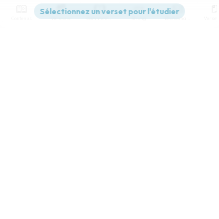
Contenus
Versions
Commentaires
Strong
Dictionnaire
Paramètres de lecture
Afficher les numéros de versets
Mode dyslexique
Désactivé
Simple
Coul
eur
Police d'écriture
Serif
Sans-serif
Taille de texte
Grand
Moyen
Petit