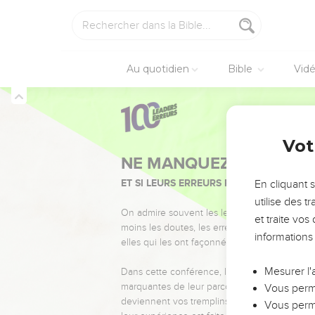
Au quotidien
Bible
Vid
Vot
NE MANQUEZ PAS L’ÉVÉ
ET SI LEURS ERREURS POUVAIENT VOUS 
En cliquant 
utilise des 
On admire souvent les leaders pour leurs réussi
et traite vo
moins les doutes, les erreurs et les saisons di
informations
elles qui les ont façonnés.
Mesurer l'
Dans cette conférence, leaders, entrepreneur
marquantes de leur parcours et les clés pour
Vous perme
deviennent vos tremplins. Que vous guidiez 
Vous perme