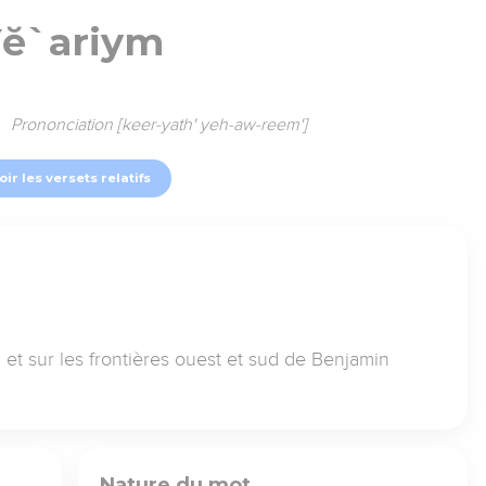
ĕ`ariym
Prononciation [keer-yath' yeh-aw-reem']
oir les versets relatifs
a et sur les frontières ouest et sud de Benjamin
Nature du mot