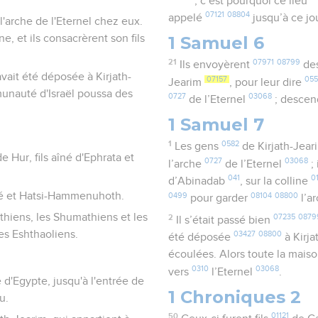
; c’est pourquoi ce lieu
07121
08804
appelé
jusqu’à ce jo
l'arche de l'Eternel chez eux.
ne, et ils consacrèrent son fils
1 Samuel 6
21
07971
08799
Ils envoyèrent
de
avait été déposée à Kirjath-
07157
05
Jearim
, pour leur dire
munauté d'Israël poussa des
0727
03068
de l’Eternel
; desce
1 Samuel 7
1
0582
Les gens
de Kirjath-Jea
 Hur, fils aîné d'Ephrata et
0727
03068
l’arche
de l’Eternel
; 
041
0
d’Abinadab
, sur la colline
roé et Hatsi-Hammenuhoth.
0499
08104
08800
pour garder
l’a
uthiens, les Shumathiens et les
2
07235
0879
Il s’était passé bien
les Eshthaoliens.
03427
08800
été déposée
à Kirj
écoulées. Alors toute la mais
0310
03068
vers
l’Eternel
.
e d'Egypte, jusqu'à l'entrée de
1 Chroniques 2
u.
50
01121