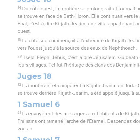
14
Du côté ouest, la frontière se prolongeait et tournait
se trouve en face de Beth-Horon. Elle continuait vers le 
Baal, c’est-à-dire Kirjath-Jearim, une ville appartenant a
ouest.
15
Le côté sud commençait à l'extrémité de Kirjath-Jearim
vers l'ouest jusqu'à la source des eaux de Nephthoach.
28
Tséla, Eleph, Jébus, c’est-à-dire Jérusalem, Guibeath et
leurs villages. Tel fut l'héritage des clans des Benjaminit
Juges 18
12
Ils montèrent et campèrent à Kirjath-Jearim en Juda. C
se trouve derrière Kirjath-Jearim, a été appelé jusqu'à
1 Samuel 6
21
Ils envoyèrent des messagers aux habitants de Kirjath-
Philistins ont ramené l'arche de l'Eternel. Descendez don
vous. »
1 Samuel 7