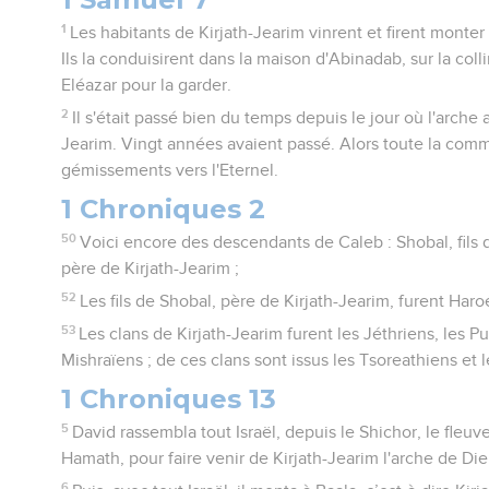
1
Les habitants de Kirjath-Jearim vinrent et firent monter 
Ils la conduisirent dans la maison d'Abinadab, sur la colli
Eléazar pour la garder.
2
Il s'était passé bien du temps depuis le jour où l'arche 
Jearim. Vingt années avaient passé. Alors toute la com
gémissements vers l'Eternel.
1 Chroniques 2
50
Voici encore des descendants de Caleb : Shobal, fils de
père de Kirjath-Jearim ;
52
Les fils de Shobal, père de Kirjath-Jearim, furent Ha
53
Les clans de Kirjath-Jearim furent les Jéthriens, les P
Mishraïens ; de ces clans sont issus les Tsoreathiens et 
1 Chroniques 13
5
David rassembla tout Israël, depuis le Shichor, le fleuv
Hamath, pour faire venir de Kirjath-Jearim l'arche de Die
6