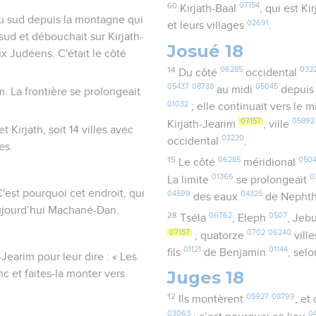
60
07154
Kirjath-Baal
, qui est Ki
 au sud depuis la montagne qui
02691
et leurs villages
.
sud et débouchait sur Kirjath-
Josué 18
ux Judéens. C'était le côté
14
06285
032
Du côté
occidental
05437
08738
05045
au midi
depuis
. La frontière se prolongeait
01032
; elle continuait vers le m
07157
05892
Kirjath-Jearim
, ville
 Kirjath, soit 14 villes avec
03220
occidental
.
es.
15
06285
050
Le côté
méridional
01366
0
La limite
se prolongeait
'est pourquoi cet endroit, qui
04599
04325
des eaux
de Nepht
 aujourd’hui Machané-Dan.
28
06762
0507
Tséla
, Eleph
, Jeb
07157
0702
06240
; quatorze
vill
01121
01144
fils
de Benjamin
, sel
Jearim pour leur dire : « Les
Juges 18
c et faites-la monter vers
12
05927
08799
Ils montèrent
, et
03063
0