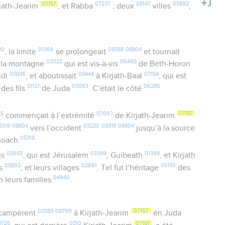
07157
07237
08147
05892
rjath-Jearim
, et Rabba
; deux
villes
,
20
01366
08388
08804
, la limite
se prolongeait
et tournait
02022
06440
 la montagne
qui est vis-à-vis
de Beth-Horon
05045
08444
07154
idi
, et aboutissait
à Kirjath-Baal
, qui est
01121
03063
06285
des fils
de Juda
. C’était le côté
45
07097
07157
commençait à l’extrémité
de Kirjath-Jearim
.
3318
08804
03220
03318
08804
vers l’occident
jusqu’à la source
05318
hoach
.
02983
03389
01394
us
, qui est Jérusalem
, Guibeath
, et Kirjath
05892
02691
05159
es
, et leurs villages
. Tel fut l’héritage
des
04940
on leurs familles
.
02583
08799
07157
 campèrent
à Kirjath-Jearim
en Juda
4725
0310
07157