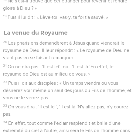
Ne s'est-il trouvé que cet étranger pour revenir et rendre
gloire à Dieu ? »
19
Puis il lui dit : « Lève-toi, vas-y, ta foi t'a sauvé. »
La venue du Royaume
20
Les pharisiens demandèrent à Jésus quand viendrait le
royaume de Dieu. Il leur répondit : « Le royaume de Dieu ne
vient pas en se faisant remarquer.
21
On ne dira pas : ‘Il est ici’, ou : ‘Il est là.’En effet, le
royaume de Dieu est au milieu de vous. »
22
Puis il dit aux disciples : « Un temps viendra où vous
désirerez voir même un seul des jours du Fils de l'homme, et
vous ne le verrez pas.
23
On vous dira : ‘Il est ici’, ‘Il est là.’N'y allez pas, n'y courez
pas.
24
En effet, tout comme l'éclair resplendit et brille d'une
extrémité du ciel à l'autre, ainsi sera le Fils de l'homme dans