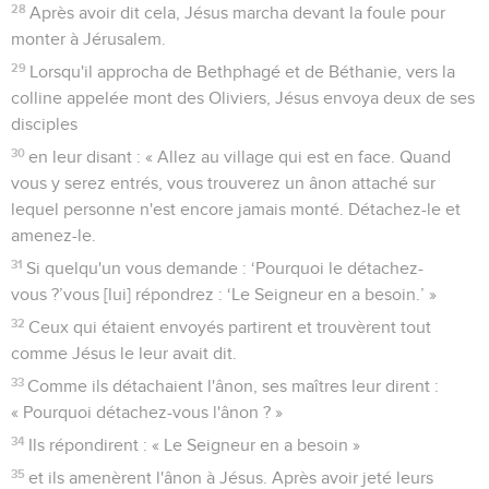
28
Après avoir dit cela, Jésus marcha devant la foule pour
monter à Jérusalem.
29
Lorsqu'il approcha de Bethphagé et de Béthanie, vers la
colline appelée mont des Oliviers, Jésus envoya deux de ses
disciples
30
en leur disant : « Allez au village qui est en face. Quand
vous y serez entrés, vous trouverez un ânon attaché sur
lequel personne n'est encore jamais monté. Détachez-le et
amenez-le.
31
Si quelqu'un vous demande : ‘Pourquoi le détachez-
vous ?’vous [lui] répondrez : ‘Le Seigneur en a besoin.’ »
32
Ceux qui étaient envoyés partirent et trouvèrent tout
comme Jésus le leur avait dit.
33
Comme ils détachaient l'ânon, ses maîtres leur dirent :
« Pourquoi détachez-vous l'ânon ? »
34
Ils répondirent : « Le Seigneur en a besoin »
35
et ils amenèrent l'ânon à Jésus. Après avoir jeté leurs