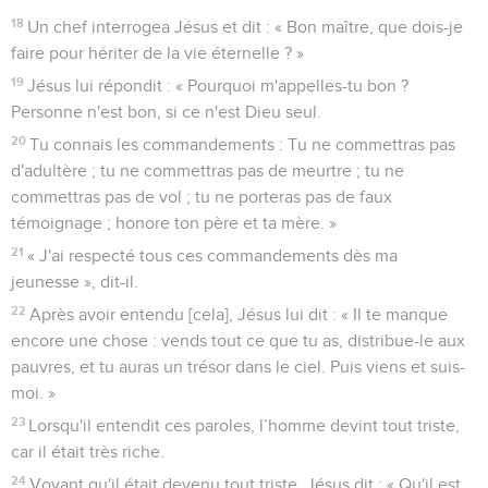
18
Un chef interrogea Jésus et dit : « Bon maître, que dois-je
faire pour hériter de la vie éternelle ? »
19
Jésus lui répondit : « Pourquoi m'appelles-tu bon ?
Personne n'est bon, si ce n'est Dieu seul.
20
Tu connais les commandements : Tu ne commettras pas
d'adultère ; tu ne commettras pas de meurtre ; tu ne
commettras pas de vol ; tu ne porteras pas de faux
témoignage ; honore ton père et ta mère. »
21
« J'ai respecté tous ces commandements dès ma
jeunesse », dit-il.
22
Après avoir entendu [cela], Jésus lui dit : « Il te manque
encore une chose : vends tout ce que tu as, distribue-le aux
pauvres, et tu auras un trésor dans le ciel. Puis viens et suis-
moi. »
23
Lorsqu'il entendit ces paroles, l’homme devint tout triste,
car il était très riche.
24
Voyant qu'il était devenu tout triste, Jésus dit : « Qu'il est