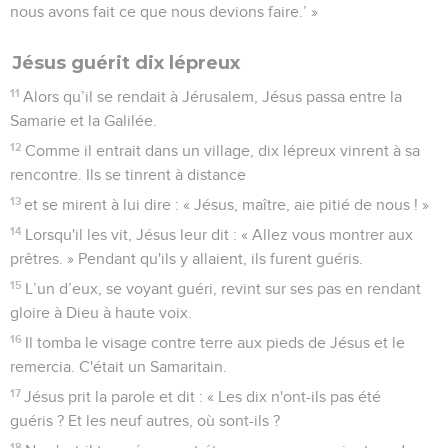
nous avons fait ce que nous devions faire.’ »
Jésus guérit dix lépreux
11
Alors qu’il se rendait à Jérusalem, Jésus passa entre la
Samarie et la Galilée.
12
Comme il entrait dans un village, dix lépreux vinrent à sa
rencontre. Ils se tinrent à distance
13
et se mirent à lui dire : « Jésus, maître, aie pitié de nous ! »
14
Lorsqu'il les vit, Jésus leur dit : « Allez vous montrer aux
prêtres. » Pendant qu'ils y allaient, ils furent guéris.
15
L’un d’eux, se voyant guéri, revint sur ses pas en rendant
gloire à Dieu à haute voix.
16
Il tomba le visage contre terre aux pieds de Jésus et le
remercia. C'était un Samaritain.
17
Jésus prit la parole et dit : « Les dix n'ont-ils pas été
guéris ? Et les neuf autres, où sont-ils ?
18