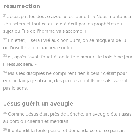
résurrection
31
Jésus prit les douze avec lui et leur dit : « Nous montons à
Jérusalem et tout ce qui a été écrit par les prophètes au
sujet du Fils de l'homme va s'accomplir.
32
En effet, il sera livré aux non-Juifs, on se moquera de lui,
on l'insultera, on crachera sur lui
33
et, après l'avoir fouetté, on le fera mourir ; le troisième jour
il ressuscitera. »
34
Mais les disciples ne comprirent rien à cela : c'était pour
eux un langage obscur, des paroles dont ils ne saisissaient
pas le sens.
Jésus guérit un aveugle
35
Comme Jésus était près de Jéricho, un aveugle était assis
au bord du chemin et mendiait.
36
Il entendit la foule passer et demanda ce qui se passait.