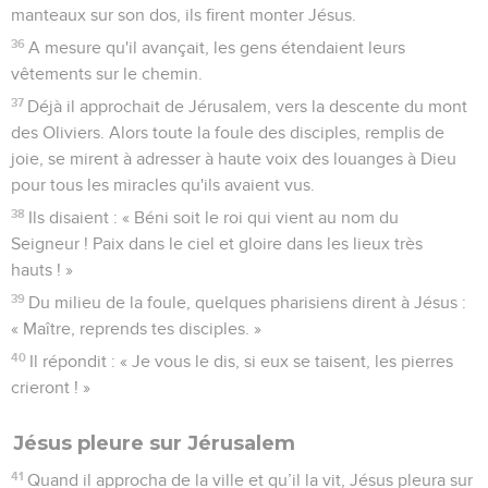
manteaux sur son dos, ils firent monter Jésus.
36
A mesure qu'il avançait, les gens étendaient leurs
vêtements sur le chemin.
37
Déjà il approchait de Jérusalem, vers la descente du mont
des Oliviers. Alors toute la foule des disciples, remplis de
joie, se mirent à adresser à haute voix des louanges à Dieu
pour tous les miracles qu'ils avaient vus.
38
Ils disaient : « Béni soit le roi qui vient au nom du
Seigneur ! Paix dans le ciel et gloire dans les lieux très
hauts ! »
39
Du milieu de la foule, quelques pharisiens dirent à Jésus :
« Maître, reprends tes disciples. »
40
Il répondit : « Je vous le dis, si eux se taisent, les pierres
crieront ! »
Jésus pleure sur Jérusalem
41
Quand il approcha de la ville et qu’il la vit, Jésus pleura sur