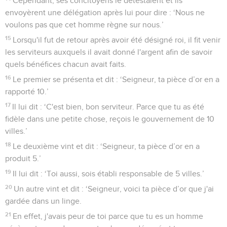
Cependant, ses concitoyens le détestaient et ils
envoyèrent une délégation après lui pour dire : ‘Nous ne
voulons pas que cet homme règne sur nous.’
15
Lorsqu'il fut de retour après avoir été désigné roi, il fit venir
les serviteurs auxquels il avait donné l'argent afin de savoir
quels bénéfices chacun avait faits.
16
Le premier se présenta et dit : ‘Seigneur, ta pièce d’or en a
rapporté 10.’
17
Il lui dit : ‘C'est bien, bon serviteur. Parce que tu as été
fidèle dans une petite chose, reçois le gouvernement de 10
villes.’
18
Le deuxième vint et dit : ‘Seigneur, ta pièce d’or en a
produit 5.’
19
Il lui dit : ‘Toi aussi, sois établi responsable de 5 villes.’
20
Un autre vint et dit : ‘Seigneur, voici ta pièce d’or que j'ai
gardée dans un linge.
21
En effet, j'avais peur de toi parce que tu es un homme