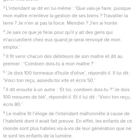
3
L'intendant se dit en lui-même : ‘Que vais-je faire, puisque
mon maître m'enlève la gestion de ses biens ? Travailler la
terre ? Je n'en ai pas la force. Mendier ? J'en ai honte.
4
Je sais ce que je ferai pour qu'il y ait des gens qui
m'accueillent chez eux quand je serai renvoyé de mon
emploi.’
5
Il fit venir chacun des débiteurs de son maître et dit au
premier : ‘Combien dois-tu à mon maître ?’
6
‘Je dois 100 tonneaux d'huile d'olive’, répondit-il. Il lui dit :
‘Voici ton reçu, assieds-toi vite et écris 50.’
7
Il dit ensuite à un autre : ‘Et toi, combien dois-tu ?’‘Je dois
100 mesures de blé’, répondit-il. Et il lui dit : ‘Voici ton reçu,
écris 80.’
8
Le maître fit l’éloge de l'intendant malhonnête à cause de
l’habileté dont il avait fait preuve. En effet, les enfants de ce
monde sont plus habiles vis-à-vis de leur génération que ne
le sont les enfants de la lumière.