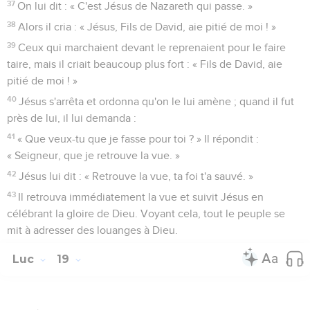
37
On lui dit : « C'est Jésus de Nazareth qui passe. »
38
Alors il cria : « Jésus, Fils de David, aie pitié de moi ! »
39
Ceux qui marchaient devant le reprenaient pour le faire
taire, mais il criait beaucoup plus fort : « Fils de David, aie
pitié de moi ! »
40
Jésus s'arrêta et ordonna qu'on le lui amène ; quand il fut
près de lui, il lui demanda :
41
« Que veux-tu que je fasse pour toi ? » Il répondit :
« Seigneur, que je retrouve la vue. »
42
Jésus lui dit : « Retrouve la vue, ta foi t'a sauvé. »
43
Il retrouva immédiatement la vue et suivit Jésus en
célébrant la gloire de Dieu. Voyant cela, tout le peuple se
mit à adresser des louanges à Dieu.
Luc
19