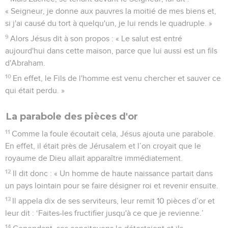
« Seigneur, je donne aux pauvres la moitié de mes biens et,
si j'ai causé du tort à quelqu'un, je lui rends le quadruple. »
9
Alors Jésus dit à son propos : « Le salut est entré
aujourd'hui dans cette maison, parce que lui aussi est un fils
d'Abraham.
10
En effet, le Fils de l'homme est venu chercher et sauver ce
qui était perdu. »
La parabole des pièces d'or
11
Comme la foule écoutait cela, Jésus ajouta une parabole.
En effet, il était près de Jérusalem et l’on croyait que le
royaume de Dieu allait apparaître immédiatement.
12
Il dit donc : « Un homme de haute naissance partait dans
un pays lointain pour se faire désigner roi et revenir ensuite.
13
Il appela dix de ses serviteurs, leur remit 10 pièces d’or et
leur dit : ‘Faites-les fructifier jusqu'à ce que je revienne.’
14