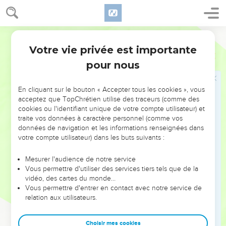
24
car mon fils que voici était mort et il est revenu à la vie, il
était perdu et il est retrouvé.’Et ils commencèrent à faire la
fête.
Segond 21
25
» Or le fils aîné était dans les champs. Lorsqu'il revint et
Votre vie privée est importante
Luc
15
approcha de la maison, il entendit la musique et les danses.
pour nous
26
Il appela un des serviteurs et lui demanda ce qui se
passait.
En cliquant sur le bouton « Accepter tous les cookies », vous
27
Le serviteur lui dit : ‘Ton frère est de retour et ton père a
acceptez que TopChrétien utilise des traceurs (comme des
cookies ou l'identifiant unique de votre compte utilisateur) et
tué le veau engraissé parce qu'il l'a retrouvé en bonne
traite vos données à caractère personnel (comme vos
santé.’
données de navigation et les informations renseignées dans
28
Le fils aîné se mit en colère et il ne voulait pas entrer. Son
votre compte utilisateur) dans les buts suivants :
père sortit le supplier d'entrer,
Mesurer l'audience de notre service
29
mais il répondit à son père : ‘Voilà tant d'années que je
Vous permettre d'utiliser des services tiers tels que de la
suis à ton service sans jamais désobéir à tes ordres, et jamais
vidéo, des cartes du monde…
Vous permettre d'entrer en contact avec notre service de
tu ne m'as donné un chevreau pour que je fasse la fête avec
relation aux utilisateurs.
mes amis.
30
Mais quand ton fils est arrivé, celui qui a mangé tes biens
Choisir mes cookies