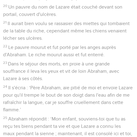
20
Un pauvre du nom de Lazare était couché devant son
portail, couvert d'ulcères.
21
Il aurait bien voulu se rassasier des miettes qui tombaient
de la table du riche, cependant même les chiens venaient
lécher ses ulcères.
22
Le pauvre mourut et fut porté par les anges auprès
d'Abraham. Le riche mourut aussi et fut enterré.
23
Dans le séjour des morts, en proie à une grande
souffrance il leva les yeux et vit de loin Abraham, avec
Lazare à ses côtés.
24
Il s'écria : ‘Père Abraham, aie pitié de moi et envoie Lazare
pour qu'il trempe le bout de son doigt dans l'eau afin de me
rafraîchir la langue, car je souffre cruellement dans cette
flamme.’
25
Abraham répondit : ‘Mon enfant, souviens-toi que tu as
reçu tes biens pendant ta vie et que Lazare a connu les
maux pendant la sienne ; maintenant, il est consolé ici et toi,