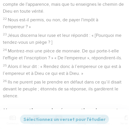
compte de l'apparence, mais que tu enseignes le chemin de
Dieu en toute vérité.
22
Nous est-il permis, ou non, de payer l'impôt à
l'empereur ? »
23
Jésus discerna leur ruse et leur répondit : « [Pourquoi me
tendez-vous un piège ? ]
24
Montrez-moi une pièce de monnaie. De qui porte-t-elle
l'effigie et l'inscription ? » « De l'empereur », répondirent-ils.
25
Alors il leur dit : « Rendez donc à l’empereur ce qui est à
l’empereur et à Dieu ce qui est à Dieu. »
26
Ils ne purent pas le prendre en défaut dans ce qu’il disait
devant le peuple ; étonnés de sa réponse, ils gardèrent le
silence.
Une question sur la résurrection des morts
27
Quelques-uns des sadducéens, qui disent qu'il n'y a pas
Contenus
Versions
Commentaires
Strong
Dictionnaire
de résurrection, s'approchèrent et posèrent à Jésus cette