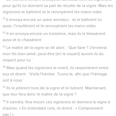
pour qu'ils lui donnent sa part de récolte de la vigne. Mais les
vignerons le battirent et le renvoyèrent les mains vides.
11
Il envoya encore un autre serviteur ; ils le battirent lui
aussi, l'insultèrent et le renvoyèrent les mains vides.
12
Il en envoya encore un troisième, mais ils le blessèrent
aussi et le chassèrent.
13
Le maître de la vigne se dit alors : ‘Que faire ? J'enverrai
mon fils bien-aimé, peut-être [en le voyant] auront-ils du
respect pour lui.’
14
Mais quand les vignerons le virent, ils raisonnèrent entre
eux et dirent : ‘Voilà l'héritier. Tuons-le, afin que l'héritage
soit à nous.’
15
Ils le jetèrent hors de la vigne et le tuèrent. Maintenant,
que leur fera donc le maître de la vigne ?
16
Il viendra, fera mourir ces vignerons et donnera la vigne à
d'autres. » En entendant cela, ils dirent : « Certainement
pas ! »