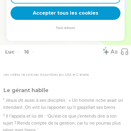
avec des prostituées, pour lui tu as tué le veau engraissé !’
31
‘Mon enfant, lui dit le père, tu es toujours avec moi et tout
Accepter tous les cookies
ce que j'ai est à toi,
32
mais il fallait bien faire la fête et nous réjouir, parce que
Tout refuser
ton frère que voici était mort et il est revenu à la vie, il était
perdu et il est retrouvé.’ »
Luc
16
Les vidéos ne sont pas disponibles aux USA et C anada.
Le gérant habile
1
Jésus dit aussi à ses disciples : « Un homme riche avait un
intendant. On vint lui rapporter qu’il gaspillait ses biens.
2
Il l'appela et lui dit : ‘Qu'est-ce que j'entends dire à ton
sujet ? Rends compte de ta gestion, car tu ne pourras plus
gérer mes biens.’