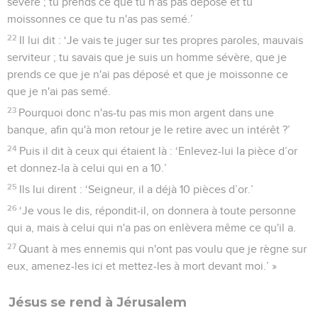
sévère ; tu prends ce que tu n'as pas déposé et tu
moissonnes ce que tu n'as pas semé.’
22
Il lui dit : ‘Je vais te juger sur tes propres paroles, mauvais
serviteur ; tu savais que je suis un homme sévère, que je
prends ce que je n'ai pas déposé et que je moissonne ce
que je n'ai pas semé.
23
Pourquoi donc n'as-tu pas mis mon argent dans une
banque, afin qu'à mon retour je le retire avec un intérêt ?’
24
Puis il dit à ceux qui étaient là : ‘Enlevez-lui la pièce d’or
et donnez-la à celui qui en a 10.’
25
Ils lui dirent : ‘Seigneur, il a déjà 10 pièces d’or.’
26
‘Je vous le dis, répondit-il, on donnera à toute personne
qui a, mais à celui qui n'a pas on enlèvera même ce qu'il a.
27
Quant à mes ennemis qui n'ont pas voulu que je règne sur
eux, amenez-les ici et mettez-les à mort devant moi.’ »
Jésus se rend à Jérusalem