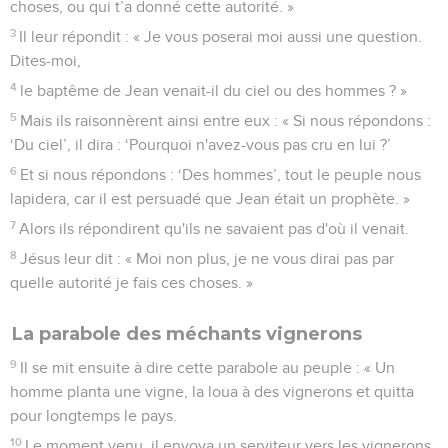
choses, ou qui t’a donné cette autorité. »
3
Il leur répondit : « Je vous poserai moi aussi une question.
Dites-moi,
4
le baptême de Jean venait-il du ciel ou des hommes ? »
5
Mais ils raisonnèrent ainsi entre eux : « Si nous répondons :
‘Du ciel’, il dira : ‘Pourquoi n'avez-vous pas cru en lui ?’
6
Et si nous répondons : ‘Des hommes’, tout le peuple nous
lapidera, car il est persuadé que Jean était un prophète. »
7
Alors ils répondirent qu'ils ne savaient pas d'où il venait.
8
Jésus leur dit : « Moi non plus, je ne vous dirai pas par
quelle autorité je fais ces choses. »
La parabole des méchants vignerons
9
Il se mit ensuite à dire cette parabole au peuple : « Un
homme planta une vigne, la loua à des vignerons et quitta
pour longtemps le pays.
10
Le moment venu, il envoya un serviteur vers les vignerons