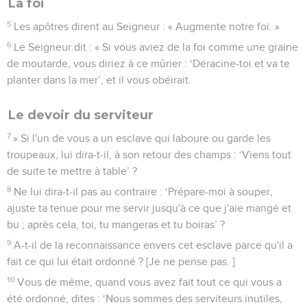
La foi
5
Les apôtres dirent au Seigneur : « Augmente notre foi. »
6
Le Seigneur dit : « Si vous aviez de la foi comme une graine
de moutarde, vous diriez à ce mûrier : ‘Déracine-toi et va te
planter dans la mer’, et il vous obéirait.
Le devoir du serviteur
7
» Si l'un de vous a un esclave qui laboure ou garde les
troupeaux, lui dira-t-il, à son retour des champs : ‘Viens tout
de suite te mettre à table’ ?
8
Ne lui dira-t-il pas au contraire : ‘Prépare-moi à souper,
ajuste ta tenue pour me servir jusqu'à ce que j'aie mangé et
bu ; après cela, toi, tu mangeras et tu boiras’ ?
9
A-t-il de la reconnaissance envers cet esclave parce qu'il a
fait ce qui lui était ordonné ? [Je ne pense pas. ]
10
Vous de même, quand vous avez fait tout ce qui vous a
été ordonné, dites : ‘Nous sommes des serviteurs inutiles,