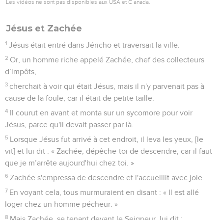
Les vidéos ne sont pas disponibles aux USA et C anada.
Jésus et Zachée
1
Jésus était entré dans Jéricho et traversait la ville.
2
Or, un homme riche appelé Zachée, chef des collecteurs
d’impôts,
3
cherchait à voir qui était Jésus, mais il n'y parvenait pas à
cause de la foule, car il était de petite taille.
4
Il courut en avant et monta sur un sycomore pour voir
Jésus, parce qu'il devait passer par là.
5
Lorsque Jésus fut arrivé à cet endroit, il leva les yeux, [le
vit] et lui dit : « Zachée, dépêche-toi de descendre, car il faut
que je m’arrête aujourd'hui chez toi. »
6
Zachée s'empressa de descendre et l'accueillit avec joie.
7
En voyant cela, tous murmuraient en disant : « Il est allé
loger chez un homme pécheur. »
8
Mais Zachée, se tenant devant le Seigneur, lui dit :