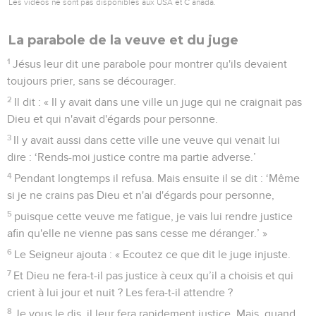
Les vidéos ne sont pas disponibles aux USA et C anada.
La parabole de la veuve et du juge
1
Jésus leur dit une parabole pour montrer qu'ils devaient
toujours prier, sans se décourager.
2
Il dit : « Il y avait dans une ville un juge qui ne craignait pas
Dieu et qui n'avait d'égards pour personne.
3
Il y avait aussi dans cette ville une veuve qui venait lui
dire : ‘Rends-moi justice contre ma partie adverse.’
4
Pendant longtemps il refusa. Mais ensuite il se dit : ‘Même
si je ne crains pas Dieu et n'ai d'égards pour personne,
5
puisque cette veuve me fatigue, je vais lui rendre justice
afin qu'elle ne vienne pas sans cesse me déranger.’ »
6
Le Seigneur ajouta : « Ecoutez ce que dit le juge injuste.
7
Et Dieu ne fera-t-il pas justice à ceux qu’il a choisis et qui
crient à lui jour et nuit ? Les fera-t-il attendre ?
8
Je vous le dis, il leur fera rapidement justice. Mais, quand