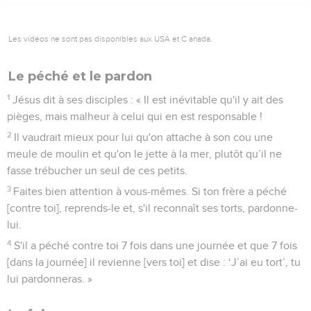
Les vidéos ne sont pas disponibles aux USA et C anada.
Le péché et le pardon
1
Jésus dit à ses disciples : « Il est inévitable qu'il y ait des
pièges, mais malheur à celui qui en est responsable !
2
Il vaudrait mieux pour lui qu'on attache à son cou une
meule de moulin et qu'on le jette à la mer, plutôt qu’il ne
fasse trébucher un seul de ces petits.
3
Faites bien attention à vous-mêmes. Si ton frère a péché
[contre toi], reprends-le et, s'il reconnaît ses torts, pardonne-
lui.
4
S'il a péché contre toi 7 fois dans une journée et que 7 fois
[dans la journée] il revienne [vers toi] et dise : ‘J’ai eu tort’, tu
lui pardonneras. »