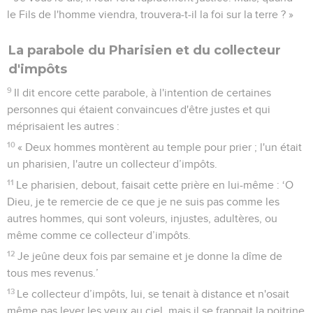
le Fils de l'homme viendra, trouvera-t-il la foi sur la terre ? »
La parabole du Pharisien et du collecteur
d'impôts
9
Il dit encore cette parabole, à l'intention de certaines
personnes qui étaient convaincues d'être justes et qui
méprisaient les autres :
10
« Deux hommes montèrent au temple pour prier ; l'un était
un pharisien, l'autre un collecteur d’impôts.
11
Le pharisien, debout, faisait cette prière en lui-même : ‘O
Dieu, je te remercie de ce que je ne suis pas comme les
autres hommes, qui sont voleurs, injustes, adultères, ou
même comme ce collecteur d’impôts.
12
Je jeûne deux fois par semaine et je donne la dîme de
tous mes revenus.’
13
Le collecteur d’impôts, lui, se tenait à distance et n'osait
même pas lever les yeux au ciel, mais il se frappait la poitrine