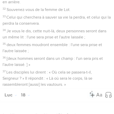
en arrière.
32
Souvenez-vous de la femme de Lot.
33
Celui qui cherchera à sauver sa vie la perdra, et celui qui la
perdra la conservera.
34
Je vous le dis, cette nuit-là, deux personnes seront dans
un même lit : l'une sera prise et l'autre laissée ;
35
deux femmes moudront ensemble : l'une sera prise et
l'autre laissée ;
36
[deux hommes seront dans un champ : l'un sera pris et
l'autre laissé. ] »
37
Les disciples lui dirent : « Où cela se passera-t-il,
Seigneur ? » Il répondit : « Là où sera le corps, là se
rassembleront [aussi] les vautours. »
Luc
18