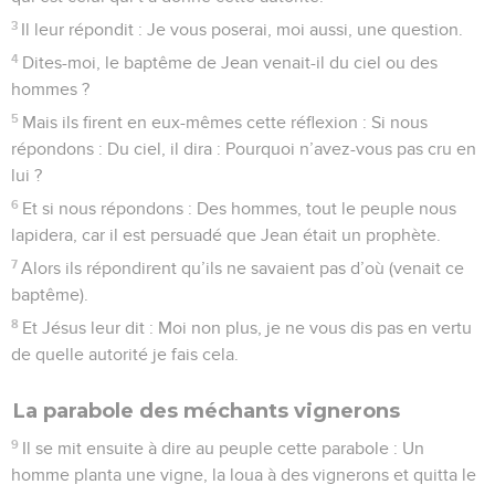
3
Il leur répondit : Je vous poserai, moi aussi, une question.
4
Dites-moi, le baptême de Jean venait-il du ciel ou des
hommes ?
5
Mais ils firent en eux-mêmes cette réflexion : Si nous
répondons : Du ciel, il dira : Pourquoi n’avez-vous pas cru en
lui ?
6
Et si nous répondons : Des hommes, tout le peuple nous
lapidera, car il est persuadé que Jean était un prophète.
7
Alors ils répondirent qu’ils ne savaient pas d’où (venait ce
baptême).
8
Et Jésus leur dit : Moi non plus, je ne vous dis pas en vertu
de quelle autorité je fais cela.
La parabole des méchants vignerons
9
Il se mit ensuite à dire au peuple cette parabole : Un
homme planta une vigne, la loua à des vignerons et quitta le