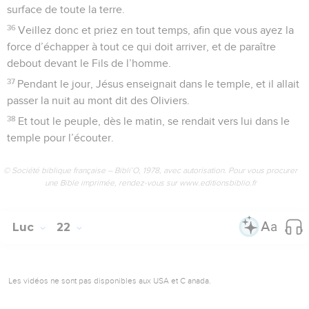
surface de toute la terre.
36
Veillez donc et priez en tout temps, afin que vous ayez la
force d’échapper à tout ce qui doit arriver, et de paraître
debout devant le Fils de l’homme.
37
Pendant le jour, Jésus enseignait dans le temple, et il allait
passer la nuit au mont dit des Oliviers.
38
Et tout le peuple, dès le matin, se rendait vers lui dans le
temple pour l’écouter.
© Société biblique française – Bibli’O, 1978, avec autorisation. Pour vous procurer
une Bible imprimée, rendez-vous sur www.editionsbiblio.fr
Luc
22
Les vidéos ne sont pas disponibles aux USA et C anada.