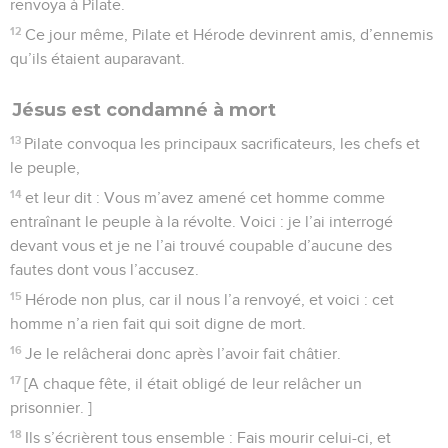
renvoya à Pilate.
12
Ce jour même, Pilate et Hérode devinrent amis, d’ennemis
qu’ils étaient auparavant.
Jésus est condamné à mort
13
Pilate convoqua les principaux sacrificateurs, les chefs et
le peuple,
14
et leur dit : Vous m’avez amené cet homme comme
entraînant le peuple à la révolte. Voici : je l’ai interrogé
devant vous et je ne l’ai trouvé coupable d’aucune des
fautes dont vous l’accusez.
15
Hérode non plus, car il nous l’a renvoyé, et voici : cet
homme n’a rien fait qui soit digne de mort.
16
Je le relâcherai donc après l’avoir fait châtier.
17
[A chaque fête, il était obligé de leur relâcher un
prisonnier. ]
18
Ils s’écrièrent tous ensemble : Fais mourir celui-ci, et