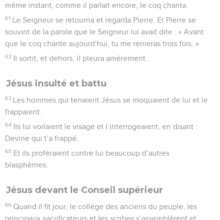
même instant, comme il parlait encore, le coq chanta.
61
Le Seigneur se retourna et regarda Pierre. Et Pierre se
souvint de la parole que le Seigneur lui avait dite : « Avant
que le coq chante aujourd’hui, tu me renieras trois fois. »
62
Il sortit, et dehors, il pleura amèrement.
Jésus insulté et battu
63
Les hommes qui tenaient Jésus se moquaient de lui et le
frappaient.
64
Ils lui voilaient le visage et l’interrogeaient, en disant :
Devine qui t’a frappé.
65
Et ils proféraient contre lui beaucoup d’autres
blasphèmes.
Jésus devant le Conseil supérieur
66
Quand il fit jour, le collège des anciens du peuple, les
principaux sacrificateurs et les scribes s’assemblèrent et