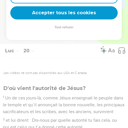
48
mais ils ne savaient comment faire car tout le peuple était
Accepter tous les cookies
suspendu à ses lèvres.
© Société biblique française – Bibli’O, 1978, avec autorisation. Pour vous procurer
Tout refuser
une Bible imprimée, rendez-vous sur www.editionsbiblio.fr
Luc
20
Les vidéos ne sont pas disponibles aux USA et C anada.
D'où vient l'autorité de Jésus?
1
Un de ces jours-là, comme Jésus enseignait le peuple dans
le temple et qu’il annonçait la bonne nouvelle, les principaux
sacrificateurs et les scribes, avec les anciens, survinrent
2
et lui dirent : Dis-nous par quelle autorité tu fais cela, ou
qui est celui qui t’a donné cette autorité.