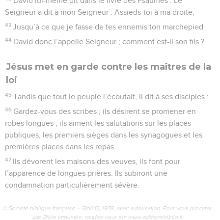
David lui-même dit dans le livre des Psaumes : Le
Seigneur a dit à mon Seigneur : Assieds-toi à ma droite,
43
Jusqu’à ce que je fasse de tes ennemis ton marchepied.
44
David donc l’appelle Seigneur ; comment est-il son fils ?
Jésus met en garde contre les maîtres de la
loi
45
Tandis que tout le peuple l’écoutait, il dit à ses disciples :
46
Gardez-vous des scribes ; ils désirent se promener en
robes longues ; ils aiment les salutations sur les places
publiques, les premiers sièges dans les synagogues et les
premières places dans les repas.
47
Ils dévorent les maisons des veuves, ils font pour
l’apparence de longues prières. Ils subiront une
condamnation particulièrement sévère.
© Société biblique française – Bibli’O, 1978, avec autorisation. Pour vous procurer
une Bible imprimée, rendez-vous sur www.editionsbiblio.fr