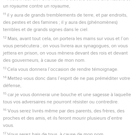
un royaume contre un royaume,
11
il y aura de grands tremblements de terre, et par endroits,
des pestes et des famines ; il y aura des (phénomènes)
terribles et de grands signes dans le ciel.
12
Mais, avant tout cela, on portera les mains sur vous et l’on
vous persécutera ; on vous livrera aux synagogues, on vous
jettera en prison, on vous mènera devant des rois et devant
des gouverneurs, à cause de mon nom.
13
Cela vous donnera l’occasion de rendre témoignage.
14
Mettez-vous donc dans l’esprit de ne pas préméditer votre
défense,
15
car je vous donnerai une bouche et une sagesse à laquelle
tous vos adversaires ne pourront résister ou contredire.
16
Vous serez livrés même par des parents, des frères, des
proches et des amis, et ils feront mourir plusieurs d’entre
vous.
17
Vous serez haïs de tous, à cause de mon nom.