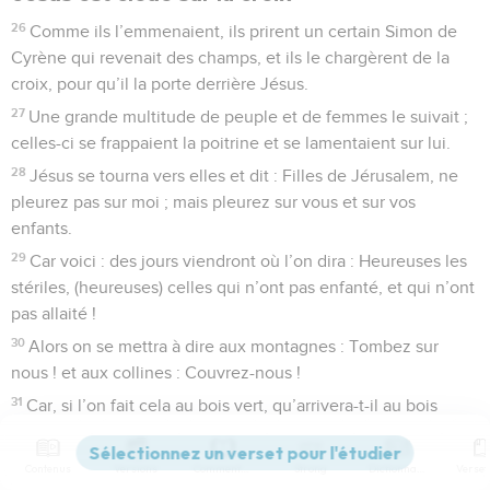
26
Comme ils l’emmenaient, ils prirent un certain Simon de
Cyrène qui revenait des champs, et ils le chargèrent de la
croix, pour qu’il la porte derrière Jésus.
27
Une grande multitude de peuple et de femmes le suivait ;
celles-ci se frappaient la poitrine et se lamentaient sur lui.
28
Jésus se tourna vers elles et dit : Filles de Jérusalem, ne
pleurez pas sur moi ; mais pleurez sur vous et sur vos
enfants.
29
Car voici : des jours viendront où l’on dira : Heureuses les
stériles, (heureuses) celles qui n’ont pas enfanté, et qui n’ont
pas allaité !
30
Alors on se mettra à dire aux montagnes : Tombez sur
nous ! et aux collines : Couvrez-nous !
31
Car, si l’on fait cela au bois vert, qu’arrivera-t-il au bois
sec ?
32
On conduisait en même temps deux malfaiteurs qu’on
Contenus
Versions
Commentaires
Strong
Dictionnaire