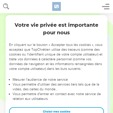
sur elle et dit :
42
Si tu connaissais, toi aussi, en ce jour, ce qui te donnerait
Segond 1978 (Colombe)
la paix ! Mais maintenant c’est caché à tes yeux.
Votre vie privée est importante
43
Il viendra sur toi des jours où tes ennemis t’environneront
Luc
19
de palissades, t’encercleront et te presseront de toutes
pour nous
parts ;
44
ils t’écraseront, toi et tes enfants au milieu de toi, et ne
En cliquant sur le bouton « Accepter tous les cookies », vous
acceptez que TopChrétien utilise des traceurs (comme des
laisseront pas en toi pierre sur pierre, parce que tu n’as pas
cookies ou l'identifiant unique de votre compte utilisateur) et
connu le temps où tu as été visitée.
traite vos données à caractère personnel (comme vos
données de navigation et les informations renseignées dans
Jésus dans le temple
votre compte utilisateur) dans les buts suivants :
45
Il entra dans le temple et se mit à chasser les marchands,
Mesurer l'audience de notre service
Vous permettre d'utiliser des services tiers tels que de la
46
en leur disant : Il est écrit : Ma maison sera une maison de
vidéo, des cartes du monde…
prière. Mais vous, vous en avez fait une caverne de voleurs.
Vous permettre d'entrer en contact avec notre service de
47
relation aux utilisateurs.
Il enseignait tous les jours dans le temple. Et les
principaux sacrificateurs, les scribes et les chefs du peuple
cherchaient à le faire périr ;
Choisir mes cookies