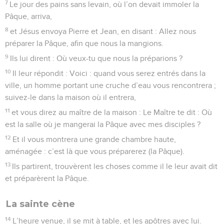
7
Le jour des pains sans levain, où l’on devait immoler la
Pâque, arriva,
8
et Jésus envoya Pierre et Jean, en disant : Allez nous
préparer la Pâque, afin que nous la mangions.
9
Ils lui dirent : Où veux-tu que nous la préparions ?
10
Il leur répondit : Voici : quand vous serez entrés dans la
ville, un homme portant une cruche d’eau vous rencontrera ;
suivez-le dans la maison où il entrera,
11
et vous direz au maître de la maison : Le Maître te dit : Où
est la salle où je mangerai la Pâque avec mes disciples ?
12
Et il vous montrera une grande chambre haute,
aménagée : c’est là que vous préparerez (la Pâque).
13
Ils partirent, trouvèrent les choses comme il le leur avait dit
et préparèrent la Pâque.
La sainte cène
14
L’heure venue, il se mit à table, et les apôtres avec lui.