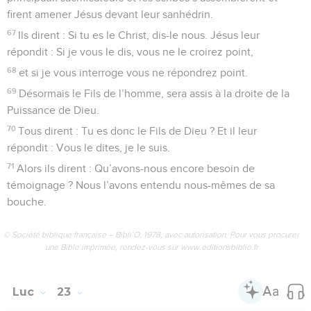
firent amener Jésus devant leur sanhédrin.
67
Ils dirent : Si tu es le Christ, dis-le nous. Jésus leur
répondit : Si je vous le dis, vous ne le croirez point,
68
et si je vous interroge vous ne répondrez point.
69
Désormais le Fils de l’homme, sera assis à la droite de la
Puissance de Dieu.
70
Tous dirent : Tu es donc le Fils de Dieu ? Et il leur
répondit : Vous le dites, je le suis.
71
Alors ils dirent : Qu’avons-nous encore besoin de
témoignage ? Nous l’avons entendu nous-mêmes de sa
bouche.
© Société biblique française – Bibli’O, 1978, avec autorisation. Pour vous procurer
une Bible imprimée, rendez-vous sur www.editionsbiblio.fr
Luc
23