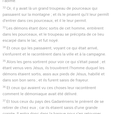
l'abîme.
32
Or, il y avait là un grand troupeau de pourceaux qui
paissaient sur la montagne ; et ils le priaient qu'il leur permît
d'entrer dans ces pourceaux, et il le leur permit.
33
Les démons étant donc sortis de cet homme, entrèrent
dans les pourceaux, et le troupeau se précipita de ce lieu
escarpé dans le lac, et fut noyé.
34
Et ceux qui les paissaient, voyant ce qui était arrivé,
s'enfuirent et le racontèrent dans la ville et à la campagne.
35
Alors les gens sortirent pour voir ce qui s'était passé ; et
étant venus vers Jésus, ils trouvèrent l'homme duquel les
démons étaient sortis, assis aux pieds de Jésus, habillé et
dans son bon sens ; et ils furent saisis de frayeur.
36
Et ceux qui avaient vu ces choses leur racontèrent
comment le démoniaque avait été délivré.
37
Et tous ceux du pays des Gadaréniens le prièrent de se
retirer de chez eux ; car ils étaient saisis d'une grande
crainte. Il entra donc dans la barque pour s'en retourner.