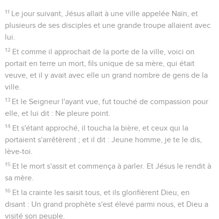
11
Le jour suivant, Jésus allait à une ville appelée Naïn, et
plusieurs de ses disciples et une grande troupe allaient avec
lui.
12
Et comme il approchait de la porte de la ville, voici on
portait en terre un mort, fils unique de sa mère, qui était
veuve, et il y avait avec elle un grand nombre de gens de la
ville.
13
Et le Seigneur l'ayant vue, fut touché de compassion pour
elle, et lui dit : Ne pleure point.
14
Et s'étant approché, il toucha la bière, et ceux qui la
portaient s'arrêtèrent ; et il dit : Jeune homme, je te le dis,
lève-toi.
15
Et le mort s'assit et commença à parler. Et Jésus le rendit à
sa mère.
16
Et la crainte les saisit tous, et ils glorifièrent Dieu, en
disant : Un grand prophète s'est élevé parmi nous, et Dieu a
visité son peuple.