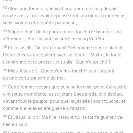
43
Alors une femme, qui avait une perte de sang depuis
douze ans, et qui avait dépensé tout son bien en médecins,
sans avoir pu être guérie par aucun,
44
S'approchant de lui par-derrière, toucha le bord de son
vêtement ; et à l'instant, sa perte de sang s'arrêta.
45
Et Jésus dit : Qui m'a touché ? Et comme tous le niaient,
Pierre et ceux qui étaient avec lui, dirent : Maître, la foule
t'environne et te presse ; et tu dis : Qui m'a touché ?
46
Mais Jésus dit : Quelqu'un m'a touché ; car j'ai senti
qu'une vertu est sortie de moi.
47
Cette femme voyant que cela ne lui avait point été caché,
vint toute tremblante, et se jetant à ses pieds, elle déclara,
devant tout le peuple, pour quel sujet elle l'avait touché, et
comment elle avait été guérie à l'instant.
48
Et Jésus lui dit : Ma fille, rassure-toi, ta foi t'a guérie ; va-
t'en en paix.
49