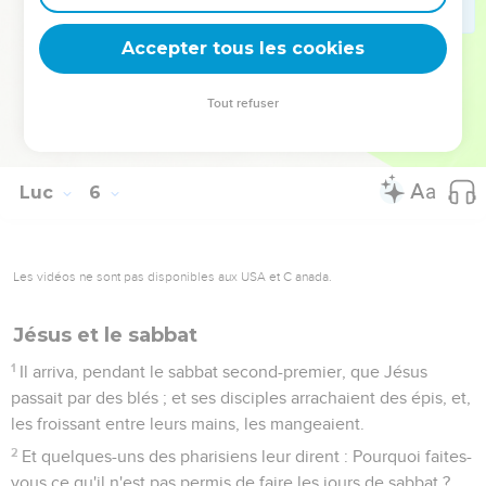
vaisseaux ; autrement le vin nouveau romprait les vaisseaux,
et se répandrait, et les vaisseaux seraient perdus.
Accepter tous les cookies
38
Mais le vin nouveau se met dans des vaisseaux neufs, et
les deux se conservent ensemble.
Tout refuser
39
Et il n'y a personne qui, buvant du vin vieux, en veuille
aussitôt du nouveau ; car, dit-il, le vieux est meilleur.
Luc
6
Les vidéos ne sont pas disponibles aux USA et C anada.
Jésus et le sabbat
1
Il arriva, pendant le sabbat second-premier, que Jésus
passait par des blés ; et ses disciples arrachaient des épis, et,
les froissant entre leurs mains, les mangeaient.
2
Et quelques-uns des pharisiens leur dirent : Pourquoi faites-
vous ce qu'il n'est pas permis de faire les jours de sabbat ?