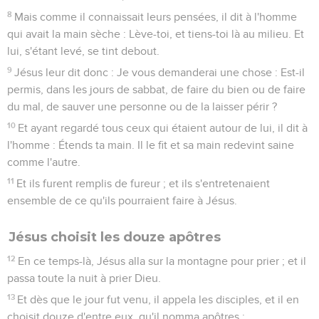
8
Mais comme il connaissait leurs pensées, il dit à l'homme
qui avait la main sèche : Lève-toi, et tiens-toi là au milieu. Et
lui, s'étant levé, se tint debout.
9
Jésus leur dit donc : Je vous demanderai une chose : Est-il
permis, dans les jours de sabbat, de faire du bien ou de faire
du mal, de sauver une personne ou de la laisser périr ?
10
Et ayant regardé tous ceux qui étaient autour de lui, il dit à
l'homme : Étends ta main. Il le fit et sa main redevint saine
comme l'autre.
11
Et ils furent remplis de fureur ; et ils s'entretenaient
ensemble de ce qu'ils pourraient faire à Jésus.
Jésus choisit les douze apôtres
12
En ce temps-là, Jésus alla sur la montagne pour prier ; et il
passa toute la nuit à prier Dieu.
13
Et dès que le jour fut venu, il appela les disciples, et il en
choisit douze d'entre eux, qu'il nomma apôtres ;