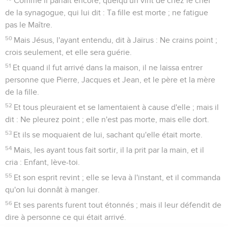
Comme il parlait encore, quelqu'un vint de chez le chef
de la synagogue, qui lui dit : Ta fille est morte ; ne fatigue
pas le Maître.
50
Mais Jésus, l'ayant entendu, dit à Jaïrus : Ne crains point ;
crois seulement, et elle sera guérie.
51
Et quand il fut arrivé dans la maison, il ne laissa entrer
personne que Pierre, Jacques et Jean, et le père et la mère
de la fille.
52
Et tous pleuraient et se lamentaient à cause d'elle ; mais il
dit : Ne pleurez point ; elle n'est pas morte, mais elle dort.
53
Et ils se moquaient de lui, sachant qu'elle était morte.
54
Mais, les ayant tous fait sortir, il la prit par la main, et il
cria : Enfant, lève-toi.
55
Et son esprit revint ; elle se leva à l'instant, et il commanda
qu'on lui donnât à manger.
56
Et ses parents furent tout étonnés ; mais il leur défendit de
dire à personne ce qui était arrivé.