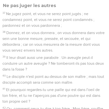
Ne pas juger les autres
37
Ne jugez point, et vous ne serez point jugés ; ne
condamnez point, et vous ne serez point condamnés ;
pardonnez et on vous pardonnera ;
38
Donnez, et on vous donnera ; on vous donnera dans votre
sein une bonne mesure, pressée, et secouée, et qui
débordera ; car on vous mesurera de la mesure dont vous
vous servez envers les autres.
39
Il leur disait aussi une parabole : Un aveugle peut-il
conduire un autre aveugle ? Ne tomberont-ils pas tous deux
dans la fosse ?
40
Le disciple n'est point au-dessus de son maître ; mais tout
disciple accompli sera comme son maître.
41
Et pourquoi regardes-tu une paille qui est dans l'oeil de
ton frère, et tu ne t'aperçois pas d'une poutre qui est dans
ton propre oeil ?
42
Ou, comment peux-tu dire à ton frère : Mon frère, souffre