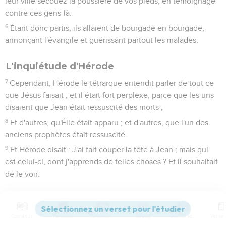
leur ville secouez la poussière de vos pieds, en témoignage
contre ces gens-là.
6
Étant donc partis, ils allaient de bourgade en bourgade,
annonçant l'évangile et guérissant partout les malades.
L'inquiétude d'Hérode
7
Cependant, Hérode le tétrarque entendit parler de tout ce
que Jésus faisait ; et il était fort perplexe, parce que les uns
disaient que Jean était ressuscité des morts ;
8
Et d'autres, qu'Élie était apparu ; et d'autres, que l'un des
anciens prophètes était ressuscité.
9
Et Hérode disait : J'ai fait couper la tête à Jean ; mais qui
est celui-ci, dont j'apprends de telles choses ? Et il souhaitait
de le voir.
Jésus nourrit cinq mille hommes
10
Les apôtres étant de retour, racontèrent à Jésus tout ce
Contenus
Versions
Commentaires
Strong
Dictionnaire