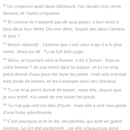
41
Un créancier avait deux débiteurs, l'un devait cinq cents
deniers, et l'autre cinquante.
42
Et comme ils n'avaient pas de quoi payer, il leur remit à
tous deux leur dette. Dis-moi donc, lequel des deux l'aimera
le plus ?
43
Simon répondit : J'estime que c'est celui à qui il a le plus
remis. Jésus lui dit : Tu as fort bien jugé.
44
Alors, se tournant vers la femme, il dit à Simon : Vois-tu
cette femme ? Je suis entré dans ta maison, et tu ne m'as
point donné d'eau pour me laver les pieds ; mais elle a arrosé
mes pieds de larmes, et les a essuyés avec ses cheveux.
45
Tu ne m'as point donné de baiser ; mais elle, depuis que
je suis entré, n'a cessé de me baiser les pieds.
46
Tu n'as pas oint ma tête d'huile ; mais elle a oint mes pieds
d'une huile odoriférante.
47
C'est pourquoi je te le dis, ses péchés, qui sont en grand
nombre, lui ont été pardonnés ; car elle a beaucoup aimé ;