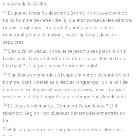
vis-à-vis de la Galilée.
27
Et quand Jésus fut descendu à terre, il vint au-devant de
lui un homme de cette ville-là, qui était possédé des démons
depuis longtemps. Il ne portait point d'habits, et il ne
demeurait point à la maison ; mais il se tenait dans les
sépulcres.
28
Dès qu'il vit Jésus, il cria, et se jetant à ses pieds, il dit à
haute voix : Qu'y a-t-il entre moi et toi, Jésus, Fils du Dieu
très haut ? Je te prie, ne me tourmente point.
29
Car Jésus commandait à l'esprit immonde de sortir de cet
homme, dont il s'était saisi depuis longtemps ; on le liait de
chaînes et on le gardait avec des entraves, mais il rompait
ses liens, et il était emporté par le démon dans les déserts.
30
Et Jésus lui demanda : Comment t'appelles-tu ? Et il
répondit : Légion ; car plusieurs démons étaient entrés en
lui.
31
Et ils le priaient de ne leur pas commander d'aller dans