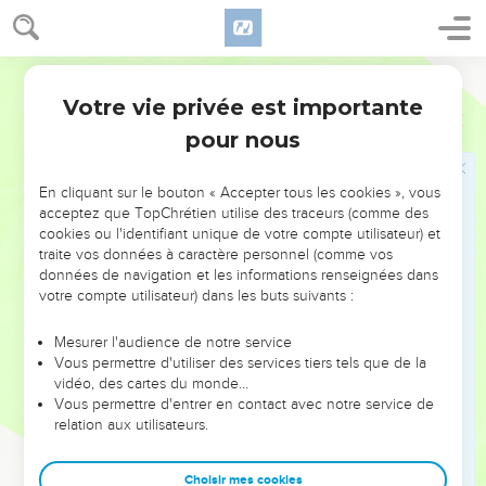
qui sont en santé qui ont besoin de médecin ;
32
Mais ceux qui se portent mal. Je suis venu appeler à la
repentance, non les justes, mais les pécheurs.
Ostervald
Votre vie privée est importante
Luc
5
Jésus et le jeûne
pour nous
33
Ils lui dirent aussi : Pourquoi les disciples de Jean jeûnent-
ils souvent et font-ils des prières, de même que ceux des
En cliquant sur le bouton « Accepter tous les cookies », vous
pharisiens ; au lieu que les tiens mangent et boivent ?
acceptez que TopChrétien utilise des traceurs (comme des
34
cookies ou l'identifiant unique de votre compte utilisateur) et
Il leur dit : Pouvez-vous faire jeûner les amis de l'époux,
traite vos données à caractère personnel (comme vos
pendant que l'époux est avec eux ?
données de navigation et les informations renseignées dans
35
Mais des jours viendront où l'époux leur sera ôté ; alors ils
votre compte utilisateur) dans les buts suivants :
jeûneront en ces jours.
Mesurer l'audience de notre service
36
Il leur dit aussi une parabole : Personne ne met une pièce
Vous permettre d'utiliser des services tiers tels que de la
d'un habit neuf à un vieil habit ; autrement, le neuf déchire le
vidéo, des cartes du monde…
Vous permettre d'entrer en contact avec notre service de
vieux, et la pièce prise du neuf ne s'accorde pas avec le
relation aux utilisateurs.
vieux.
37
Personne non plus ne met le vin nouveau dans de vieux
Choisir mes cookies