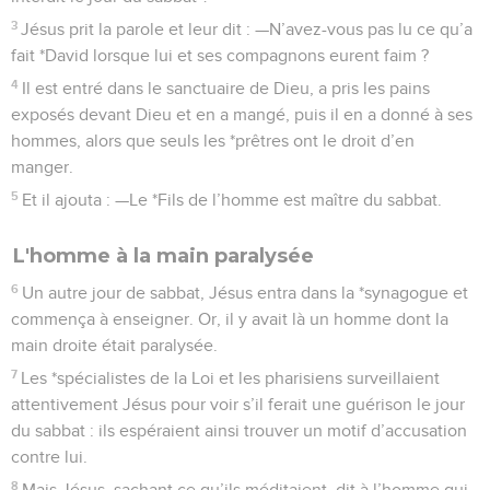
3
Jésus prit la parole et leur dit : —N’avez-vous pas lu ce qu’a
fait *David lorsque lui et ses compagnons eurent faim ?
4
Il est entré dans le sanctuaire de Dieu, a pris les pains
exposés devant Dieu et en a mangé, puis il en a donné à ses
hommes, alors que seuls les *prêtres ont le droit d’en
manger.
5
Et il ajouta : —Le *Fils de l’homme est maître du sabbat.
L'homme à la main paralysée
6
Un autre jour de sabbat, Jésus entra dans la *synagogue et
commença à enseigner. Or, il y avait là un homme dont la
main droite était paralysée.
7
Les *spécialistes de la Loi et les pharisiens surveillaient
attentivement Jésus pour voir s’il ferait une guérison le jour
du sabbat : ils espéraient ainsi trouver un motif d’accusation
contre lui.
8
Mais Jésus, sachant ce qu’ils méditaient, dit à l’homme qui