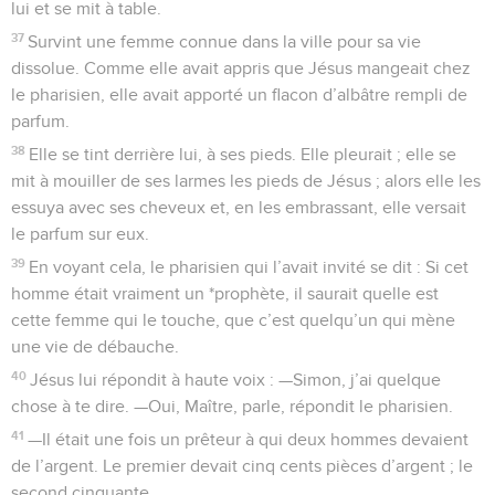
lui et se mit à table.
37
Survint une femme connue dans la ville pour sa vie
dissolue. Comme elle avait appris que Jésus mangeait chez
le pharisien, elle avait apporté un flacon d’albâtre rempli de
parfum.
38
Elle se tint derrière lui, à ses pieds. Elle pleurait ; elle se
mit à mouiller de ses larmes les pieds de Jésus ; alors elle les
essuya avec ses cheveux et, en les embrassant, elle versait
le parfum sur eux.
39
En voyant cela, le pharisien qui l’avait invité se dit : Si cet
homme était vraiment un *prophète, il saurait quelle est
cette femme qui le touche, que c’est quelqu’un qui mène
une vie de débauche.
40
Jésus lui répondit à haute voix : —Simon, j’ai quelque
chose à te dire. —Oui, Maître, parle, répondit le pharisien.
41
—Il était une fois un prêteur à qui deux hommes devaient
de l’argent. Le premier devait cinq cents pièces d’argent ; le
second cinquante.