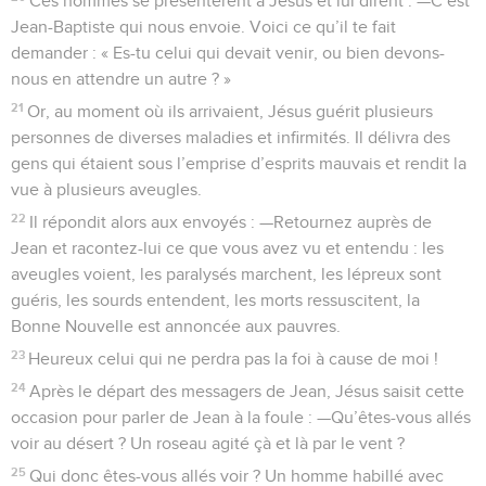
Ces hommes se présentèrent à Jésus et lui dirent : —C’est
Jean-Baptiste qui nous envoie. Voici ce qu’il te fait
demander : « Es-tu celui qui devait venir, ou bien devons-
nous en attendre un autre ? »
21
Or, au moment où ils arrivaient, Jésus guérit plusieurs
personnes de diverses maladies et infirmités. Il délivra des
gens qui étaient sous l’emprise d’esprits mauvais et rendit la
vue à plusieurs aveugles.
22
Il répondit alors aux envoyés : —Retournez auprès de
Jean et racontez-lui ce que vous avez vu et entendu : les
aveugles voient, les paralysés marchent, les lépreux sont
guéris, les sourds entendent, les morts ressuscitent, la
Bonne Nouvelle est annoncée aux pauvres.
23
Heureux celui qui ne perdra pas la foi à cause de moi !
24
Après le départ des messagers de Jean, Jésus saisit cette
occasion pour parler de Jean à la foule : —Qu’êtes-vous allés
voir au désert ? Un roseau agité çà et là par le vent ?
25
Qui donc êtes-vous allés voir ? Un homme habillé avec