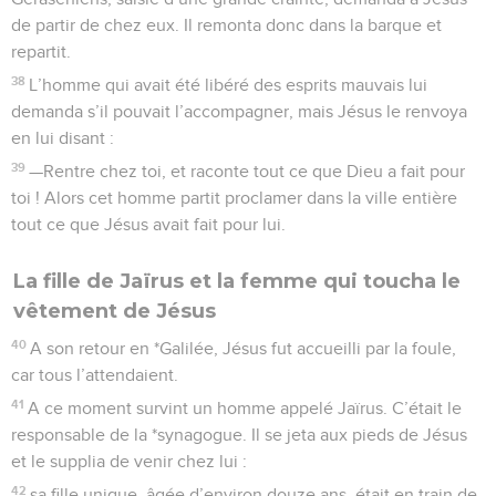
de partir de chez eux. Il remonta donc dans la barque et
repartit.
38
L’homme qui avait été libéré des esprits mauvais lui
demanda s’il pouvait l’accompagner, mais Jésus le renvoya
en lui disant :
39
—Rentre chez toi, et raconte tout ce que Dieu a fait pour
toi ! Alors cet homme partit proclamer dans la ville entière
tout ce que Jésus avait fait pour lui.
La fille de Jaïrus et la femme qui toucha le
vêtement de Jésus
40
A son retour en *Galilée, Jésus fut accueilli par la foule,
car tous l’attendaient.
41
A ce moment survint un homme appelé Jaïrus. C’était le
responsable de la *synagogue. Il se jeta aux pieds de Jésus
et le supplia de venir chez lui :
42
sa fille unique, âgée d’environ douze ans, était en train de