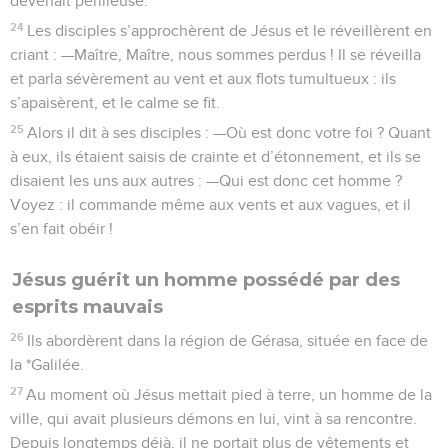
devenait périlleuse.
24
Les disciples s’approchèrent de Jésus et le réveillèrent en
criant : —Maître, Maître, nous sommes perdus ! Il se réveilla
et parla sévèrement au vent et aux flots tumultueux : ils
s’apaisèrent, et le calme se fit.
25
Alors il dit à ses disciples : —Où est donc votre foi ? Quant
à eux, ils étaient saisis de crainte et d’étonnement, et ils se
disaient les uns aux autres : —Qui est donc cet homme ?
Voyez : il commande même aux vents et aux vagues, et il
s’en fait obéir !
Jésus guérit un homme possédé par des
esprits mauvais
26
Ils abordèrent dans la région de Gérasa, située en face de
la *Galilée.
27
Au moment où Jésus mettait pied à terre, un homme de la
ville, qui avait plusieurs démons en lui, vint à sa rencontre.
Depuis longtemps déjà, il ne portait plus de vêtements et