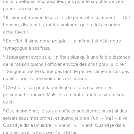
de lui quelques responsables juifs pour le supplier de venir
guérir son esclave.
4
Ils vinrent trouver Jésus et ils le prièrent instamment : —Cet
homme, disaient-ils, mérite vraiment que tu lui accordes
cette faveur.
5
En effet, il aime notre peuple : il a même fait bâtir notre
*synagogue à ses frais.
6
Jésus partit avec eux. Il n’était plus qu’à une faible distance
de la maison quand l’officier envoya des amis pour lui dire :
—Seigneur, ne te donne pas tant de peine, car je ne suis pas
qualifié pour te recevoir dans ma maison.
7
C’est la raison pour laquelle je n’ai pas osé venir en
personne te trouver. Mais, dis un mot et mon serviteur sera
guéri.
8
Car, moi-même, je suis un officier subalterne, mais j’ai des
soldats sous mes ordres, et quand je dis à l’un : « Va ! », il va.
Quand je dis à un autre : « Viens ! », il vient. Quand je dis à
mon esclave : « Fais ceci ! », il le fait.