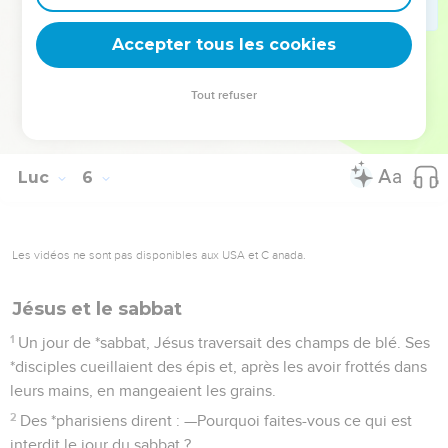
39
Bien sûr, quand on a bu du vin vieux, on n’en désire pas
Accepter tous les cookies
du nouveau ; en effet, on se dit : le vieux est meilleur.
La Bible Du Semeur Copyright © 1992, 1999 by Biblica, Inc.® Used by permission.
Tout refuser
All rights reserved worldwide.
Luc
6
Les vidéos ne sont pas disponibles aux USA et C anada.
Jésus et le sabbat
1
Un jour de *sabbat, Jésus traversait des champs de blé. Ses
*disciples cueillaient des épis et, après les avoir frottés dans
leurs mains, en mangeaient les grains.
2
Des *pharisiens dirent : —Pourquoi faites-vous ce qui est
interdit le jour du sabbat ?