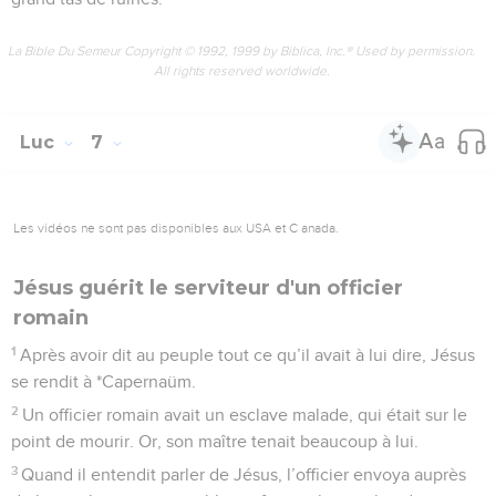
La Bible Du Semeur Copyright © 1992, 1999 by Biblica, Inc.® Used by permission.
All rights reserved worldwide.
Luc
7
Les vidéos ne sont pas disponibles aux USA et C anada.
Jésus guérit le serviteur d'un officier
romain
1
Après avoir dit au peuple tout ce qu’il avait à lui dire, Jésus
se rendit à *Capernaüm.
2
Un officier romain avait un esclave malade, qui était sur le
point de mourir. Or, son maître tenait beaucoup à lui.
3
Quand il entendit parler de Jésus, l’officier envoya auprès