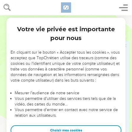
33
Certains lui demandèrent : —Les *disciples de Jean,
comme ceux des pharisiens, se soumettent à des jeûnes
Semeur
fréquents et font des prières, alors que les tiens mangent et
Votre vie privée est importante
boivent.
Luc
5
pour nous
34
—Voyons, leur répondit Jésus, il est impensable que les
invités d’une noce jeûnent pendant que le marié est avec
eux.
En cliquant sur le bouton « Accepter tous les cookies », vous
acceptez que TopChrétien utilise des traceurs (comme des
35
Le temps viendra où celui-ci leur sera enlevé ; alors, en
cookies ou l'identifiant unique de votre compte utilisateur) et
ces jours-là, ils jeûneront.
traite vos données à caractère personnel (comme vos
données de navigation et les informations renseignées dans
36
Et il utilisa la comparaison suivante : —Personne ne songe
votre compte utilisateur) dans les buts suivants :
à couper un morceau d’un habit neuf pour rapiécer un vieux
vêtement. Sinon on abîme l’habit neuf, et la pièce d’étoffe
Mesurer l'audience de notre service
qu’on y aura découpée jure avec le vieil habit.
Vous permettre d'utiliser des services tiers tels que de la
vidéo, des cartes du monde…
37
De même, personne ne met dans de vieilles *outres du vin
Vous permettre d'entrer en contact avec notre service de
qui fermente encore, sinon le vin nouveau les fait éclater, il
relation aux utilisateurs.
se répand, et les outres sont perdues.
38
Non, il faut mettre le vin nouveau dans des outres neuves.
Choisir mes cookies