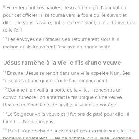
9
En entendant ces paroles, Jésus fut rempli d’admiration
pour cet officier : il se tourna vers la foule qui le suivait et
dit : —Je vous l’assure, nulle part en *Israël, je n’ai trouvé une
telle foi !
10
Les envoyés de l’officier s’en retournèrent alors à la
maison où ils trouvèrent l’esclave en bonne santé.
Jésus ramène à la vie le fils d'une veuve
11
Ensuite, Jésus se rendit dans une ville appelée Naïn. Ses
*disciples et une grande foule l’accompagnaient.
12
Comme il arrivait à la porte de la ville, il rencontra un
convoi funèbre : on enterrait le fils unique d’une veuve.
Beaucoup d’habitants de la ville suivaient le cortège.
13
Le Seigneur vit la veuve et il fut pris de pitié pour elle ; il
lui dit : —Ne pleure pas !
14
Puis il s’approcha de la civière et posa sa main sur elle. Les
porteurs s’arrêtèrent. —Jeune homme, dit-il, je te l’ordonne,