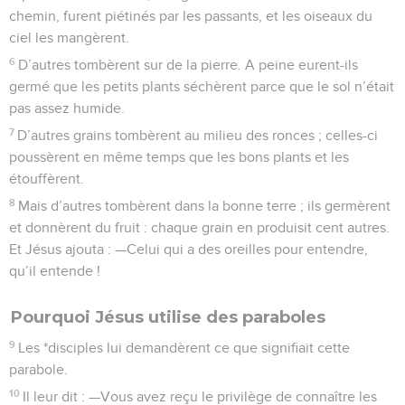
chemin, furent piétinés par les passants, et les oiseaux du
ciel les mangèrent.
6
D’autres tombèrent sur de la pierre. A peine eurent-ils
germé que les petits plants séchèrent parce que le sol n’était
pas assez humide.
7
D’autres grains tombèrent au milieu des ronces ; celles-ci
poussèrent en même temps que les bons plants et les
étouffèrent.
8
Mais d’autres tombèrent dans la bonne terre ; ils germèrent
et donnèrent du fruit : chaque grain en produisit cent autres.
Et Jésus ajouta : —Celui qui a des oreilles pour entendre,
qu’il entende !
Pourquoi Jésus utilise des paraboles
9
Les *disciples lui demandèrent ce que signifiait cette
parabole.
10
Il leur dit : —Vous avez reçu le privilège de connaître les