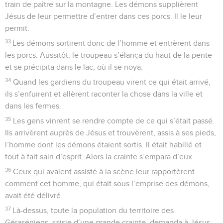
train de paître sur la montagne. Les démons supplièrent
Jésus de leur permettre d’entrer dans ces porcs. Il le leur
permit.
33
Les démons sortirent donc de l’homme et entrèrent dans
les porcs. Aussitôt, le troupeau s’élança du haut de la pente
et se précipita dans le lac, où il se noya.
34
Quand les gardiens du troupeau virent ce qui était arrivé,
ils s’enfuirent et allèrent raconter la chose dans la ville et
dans les fermes.
35
Les gens vinrent se rendre compte de ce qui s’était passé.
Ils arrivèrent auprès de Jésus et trouvèrent, assis à ses pieds,
l’homme dont les démons étaient sortis. Il était habillé et
tout à fait sain d’esprit. Alors la crainte s’empara d’eux.
36
Ceux qui avaient assisté à la scène leur rapportèrent
comment cet homme, qui était sous l’emprise des démons,
avait été délivré.
37
Là-dessus, toute la population du territoire des
Géraséniens, saisie d’une grande crainte, demanda à Jésus