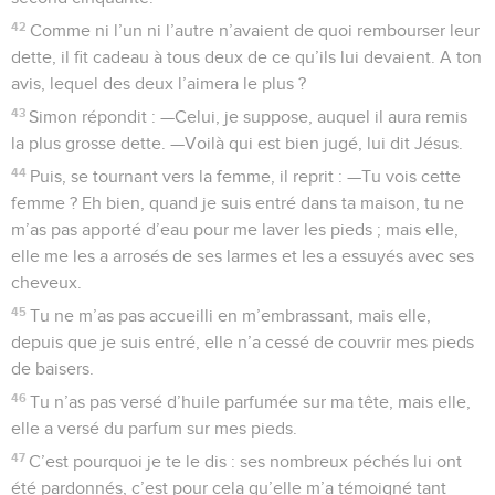
42
Comme ni l’un ni l’autre n’avaient de quoi rembourser leur
dette, il fit cadeau à tous deux de ce qu’ils lui devaient. A ton
avis, lequel des deux l’aimera le plus ?
43
Simon répondit : —Celui, je suppose, auquel il aura remis
la plus grosse dette. —Voilà qui est bien jugé, lui dit Jésus.
44
Puis, se tournant vers la femme, il reprit : —Tu vois cette
femme ? Eh bien, quand je suis entré dans ta maison, tu ne
m’as pas apporté d’eau pour me laver les pieds ; mais elle,
elle me les a arrosés de ses larmes et les a essuyés avec ses
cheveux.
45
Tu ne m’as pas accueilli en m’embrassant, mais elle,
depuis que je suis entré, elle n’a cessé de couvrir mes pieds
de baisers.
46
Tu n’as pas versé d’huile parfumée sur ma tête, mais elle,
elle a versé du parfum sur mes pieds.
47
C’est pourquoi je te le dis : ses nombreux péchés lui ont
été pardonnés, c’est pour cela qu’elle m’a témoigné tant