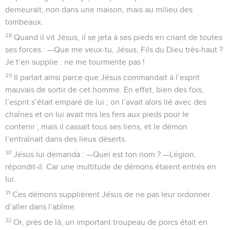
demeurait, non dans une maison, mais au milieu des
tombeaux.
28
Quand il vit Jésus, il se jeta à ses pieds en criant de toutes
ses forces : —Que me veux-tu, Jésus, Fils du Dieu très-haut ?
Je t’en supplie : ne me tourmente pas !
29
Il parlait ainsi parce que Jésus commandait à l’esprit
mauvais de sortir de cet homme. En effet, bien des fois,
l’esprit s’était emparé de lui ; on l’avait alors lié avec des
chaînes et on lui avait mis les fers aux pieds pour le
contenir ; mais il cassait tous ses liens, et le démon
l’entraînait dans des lieux déserts.
30
Jésus lui demanda : —Quel est ton nom ? —Légion,
répondit-il. Car une multitude de démons étaient entrés en
lui.
31
Ces démons supplièrent Jésus de ne pas leur ordonner
d’aller dans l’abîme.
32
Or, près de là, un important troupeau de porcs était en