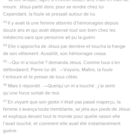
mourir. Jésus partit donc pour se rendre chez lui.
Cependant, la foule se pressait autour de lui.
43
Il y avait là une femme atteinte d’hémorragies depuis
douze ans et qui avait dépensé tout son bien chez les
médecins sans que personne ait pu la guérir.
44
Elle s’approcha de Jésus par derrière et toucha la frange
de son vêtement. Aussitôt, son hémorragie cessa.
45
—Qui m’a touché ? demanda Jésus. Comme tous s’en
défendaient, Pierre lui dit : —Voyons, Maître, la foule
t’entoure et te presse de tous côtés.
46
Mais il répondit : —Quelqu’un m’a touché ; j’ai senti
qu’une force sortait de moi.
47
En voyant que son geste n’était pas passé inaperçu, la
femme s’avança toute tremblante, se jeta aux pieds de Jésus
et expliqua devant tout le monde pour quelle raison elle
l’avait touché, et comment elle avait été instantanément
guérie.