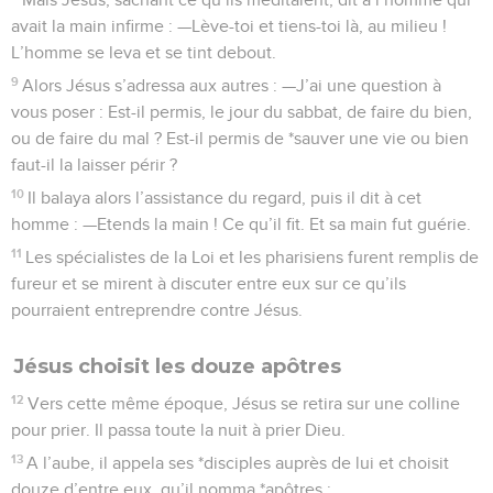
avait la main infirme : —Lève-toi et tiens-toi là, au milieu !
L’homme se leva et se tint debout.
9
Alors Jésus s’adressa aux autres : —J’ai une question à
vous poser : Est-il permis, le jour du sabbat, de faire du bien,
ou de faire du mal ? Est-il permis de *sauver une vie ou bien
faut-il la laisser périr ?
10
Il balaya alors l’assistance du regard, puis il dit à cet
homme : —Etends la main ! Ce qu’il fit. Et sa main fut guérie.
11
Les spécialistes de la Loi et les pharisiens furent remplis de
fureur et se mirent à discuter entre eux sur ce qu’ils
pourraient entreprendre contre Jésus.
Jésus choisit les douze apôtres
12
Vers cette même époque, Jésus se retira sur une colline
pour prier. Il passa toute la nuit à prier Dieu.
13
A l’aube, il appela ses *disciples auprès de lui et choisit
douze d’entre eux, qu’il nomma *apôtres :