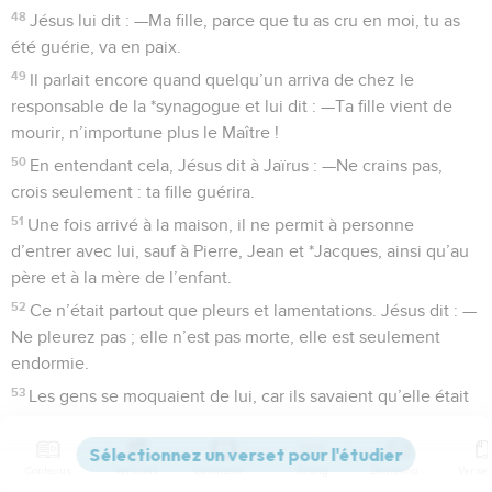
48
Jésus lui dit : —Ma fille, parce que tu as cru en moi, tu as
été guérie, va en paix.
49
Il parlait encore quand quelqu’un arriva de chez le
responsable de la *synagogue et lui dit : —Ta fille vient de
mourir, n’importune plus le Maître !
50
En entendant cela, Jésus dit à Jaïrus : —Ne crains pas,
crois seulement : ta fille guérira.
51
Une fois arrivé à la maison, il ne permit à personne
d’entrer avec lui, sauf à Pierre, Jean et *Jacques, ainsi qu’au
père et à la mère de l’enfant.
52
Ce n’était partout que pleurs et lamentations. Jésus dit : —
Ne pleurez pas ; elle n’est pas morte, elle est seulement
endormie.
53
Les gens se moquaient de lui, car ils savaient qu’elle était
morte.
54
Alors Jésus prit la main de la fillette et dit d’une voix
Contenus
Versions
Commentaires
Strong
Dictionnaire
forte : —Mon enfant, lève-toi !