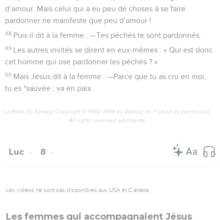
d’amour. Mais celui qui a eu peu de choses à se faire
pardonner ne manifeste que peu d’amour !
48
Puis il dit à la femme : —Tes péchés te sont pardonnés.
49
Les autres invités se dirent en eux-mêmes : « Qui est donc
cet homme qui ose pardonner les péchés ? »
50
Mais Jésus dit à la femme : —Parce que tu as cru en moi,
tu es *sauvée ; va en paix.
La Bible Du Semeur Copyright © 1992, 1999 by Biblica, Inc.® Used by permission.
All rights reserved worldwide.
Luc
8
Les vidéos ne sont pas disponibles aux USA et C anada.
Les femmes qui accompagnaient Jésus