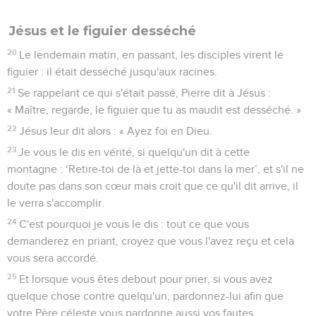
Jésus et le figuier desséché
20
Le lendemain matin, en passant, les disciples virent le
figuier : il était desséché jusqu'aux racines.
21
Se rappelant ce qui s'était passé, Pierre dit à Jésus :
« Maître, regarde, le figuier que tu as maudit est desséché. »
22
Jésus leur dit alors : « Ayez foi en Dieu.
23
Je vous le dis en vérité, si quelqu'un dit à cette
montagne : ‘Retire-toi de là et jette-toi dans la mer’, et s'il ne
doute pas dans son cœur mais croit que ce qu'il dit arrive, il
le verra s'accomplir.
24
C'est pourquoi je vous le dis : tout ce que vous
demanderez en priant, croyez que vous l'avez reçu et cela
vous sera accordé.
25
Et lorsque vous êtes debout pour prier, si vous avez
quelque chose contre quelqu'un, pardonnez-lui afin que
votre Père céleste vous pardonne aussi vos fautes.