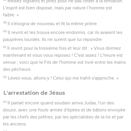
Restez vigilants et priez pour ne pas céder à la tentation.
L'esprit est bien disposé, mais par nature l’homme est
faible. »
39
Il s'éloigna de nouveau et fit la même prière.
40
Il revint et les trouva encore endormis, car ils avaient les
paupières lourdes. Ils ne surent que lui répondre.
41
Il revint pour la troisième fois et leur dit : « Vous dormez
maintenant et vous vous reposez ! C'est assez ! L'heure est
venue ; voici que le Fils de l'homme est livré entre les mains
des pécheurs.
42
Levez-vous, allons-y ! Celui qui me trahit s'approche. »
L'arrestation de Jésus
43
Il parlait encore quand soudain arriva Judas, l'un des
douze, avec une foule armée d'épées et de bâtons envoyée
par les chefs des prêtres, par les spécialistes de la loi et par
les anciens.