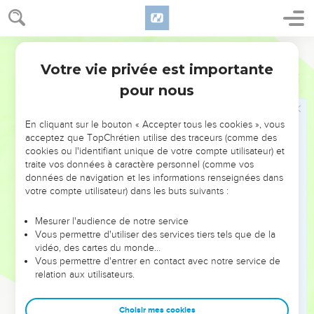
45
En effet, le Fils de l'homme est venu non pour être servi,
mais pour servir et donner sa vie en rançon pour beaucoup. »
Segond 21
Votre vie privée est importante
Jésus guérit l'aveugle Bartimée
Marc
10
pour nous
46
Ils arrivèrent à Jéricho. Lorsque Jésus sortit de la ville
avec ses disciples et une assez grande foule, Bartimée, le fils
En cliquant sur le bouton « Accepter tous les cookies », vous
aveugle de Timée, était assis en train de mendier au bord du
acceptez que TopChrétien utilise des traceurs (comme des
chemin.
cookies ou l'identifiant unique de votre compte utilisateur) et
47
traite vos données à caractère personnel (comme vos
Il entendit que c'était Jésus de Nazareth et se mit à crier :
données de navigation et les informations renseignées dans
« Fils de David, Jésus, aie pitié de moi ! »
votre compte utilisateur) dans les buts suivants :
48
Beaucoup le reprenaient pour le faire taire, mais il criait
beaucoup plus fort : « Fils de David, aie pitié de moi ! »
Mesurer l'audience de notre service
Vous permettre d'utiliser des services tiers tels que de la
49
Jésus s'arrêta et dit : « Appelez-le. » Ils appelèrent
vidéo, des cartes du monde…
l'aveugle en lui disant : « Prends courage, lève-toi, il
Vous permettre d'entrer en contact avec notre service de
t'appelle. »
relation aux utilisateurs.
50
L'aveugle jeta son manteau et, se levant d'un bond, vint
Choisir mes cookies
vers Jésus.