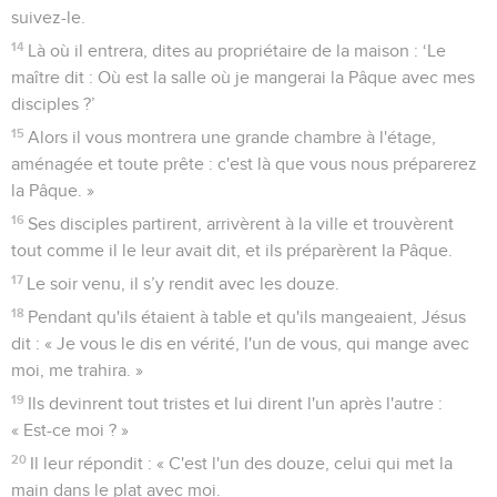
suivez-le.
14
Là où il entrera, dites au propriétaire de la maison : ‘Le
maître dit : Où est la salle où je mangerai la Pâque avec mes
disciples ?’
15
Alors il vous montrera une grande chambre à l'étage,
aménagée et toute prête : c'est là que vous nous préparerez
la Pâque. »
16
Ses disciples partirent, arrivèrent à la ville et trouvèrent
tout comme il le leur avait dit, et ils préparèrent la Pâque.
17
Le soir venu, il s’y rendit avec les douze.
18
Pendant qu'ils étaient à table et qu'ils mangeaient, Jésus
dit : « Je vous le dis en vérité, l'un de vous, qui mange avec
moi, me trahira. »
19
Ils devinrent tout tristes et lui dirent l'un après l'autre :
« Est-ce moi ? »
20
Il leur répondit : « C'est l'un des douze, celui qui met la
main dans le plat avec moi.