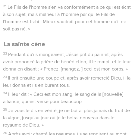
21
Le Fils de l'homme s'en va conformément à ce qui est écrit
à son sujet, mais malheur à l'homme par qui le Fils de
l'homme est trahi ! Mieux vaudrait pour cet homme qu'il ne
soit pas né. »
La sainte cène
22
Pendant qu'ils mangeaient, Jésus prit du pain et, après
avoir prononcé la prière de bénédiction, il le rompit et le leur
donna en disant : « Prenez, [mangez, ] ceci est mon corps. »
23
Il prit ensuite une coupe et, après avoir remercié Dieu, il la
leur donna et ils en burent tous.
24
Il leur dit : « Ceci est mon sang, le sang de la [nouvelle]
alliance, qui est versé pour beaucoup.
25
Je vous le dis en vérité, je ne boirai plus jamais du fruit de
la vigne, jusqu'au jour où je le boirai nouveau dans le
royaume de Dieu. »
26
Après avoir chanté les psaumes, ils se rendirent au mont