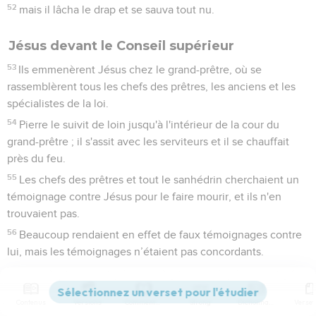
52
mais il lâcha le drap et se sauva tout nu.
Jésus devant le Conseil supérieur
53
Ils emmenèrent Jésus chez le grand-prêtre, où se
rassemblèrent tous les chefs des prêtres, les anciens et les
spécialistes de la loi.
54
Pierre le suivit de loin jusqu'à l'intérieur de la cour du
grand-prêtre ; il s'assit avec les serviteurs et il se chauffait
près du feu.
55
Les chefs des prêtres et tout le sanhédrin cherchaient un
témoignage contre Jésus pour le faire mourir, et ils n'en
trouvaient pas.
56
Beaucoup rendaient en effet de faux témoignages contre
lui, mais les témoignages n’étaient pas concordants.
57
Quelques-uns se levèrent et portèrent un faux
témoignage contre lui en disant :
Contenus
Versions
Commentaires
Strong
Dictionnaire
58
« Nous l'avons entendu dire : ‘Je détruirai ce temple fait