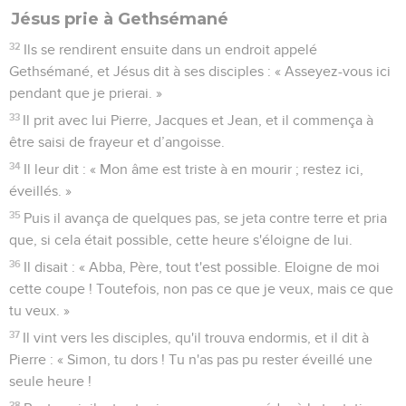
Jésus prie à Gethsémané
32
Ils se rendirent ensuite dans un endroit appelé
Gethsémané, et Jésus dit à ses disciples : « Asseyez-vous ici
pendant que je prierai. »
33
Il prit avec lui Pierre, Jacques et Jean, et il commença à
être saisi de frayeur et d’angoisse.
34
Il leur dit : « Mon âme est triste à en mourir ; restez ici,
éveillés. »
35
Puis il avança de quelques pas, se jeta contre terre et pria
que, si cela était possible, cette heure s'éloigne de lui.
36
Il disait : « Abba, Père, tout t'est possible. Eloigne de moi
cette coupe ! Toutefois, non pas ce que je veux, mais ce que
tu veux. »
37
Il vint vers les disciples, qu'il trouva endormis, et il dit à
Pierre : « Simon, tu dors ! Tu n'as pas pu rester éveillé une
seule heure !
38