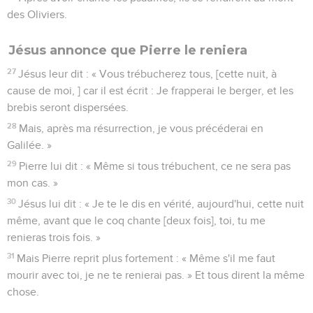
des Oliviers.
Jésus annonce que Pierre le reniera
27
Jésus leur dit : « Vous trébucherez tous, [cette nuit, à
cause de moi, ] car il est écrit : Je frapperai le berger, et les
brebis seront dispersées.
28
Mais, après ma résurrection, je vous précéderai en
Galilée. »
29
Pierre lui dit : « Même si tous trébuchent, ce ne sera pas
mon cas. »
30
Jésus lui dit : « Je te le dis en vérité, aujourd'hui, cette nuit
même, avant que le coq chante [deux fois], toi, tu me
renieras trois fois. »
31
Mais Pierre reprit plus fortement : « Même s'il me faut
mourir avec toi, je ne te renierai pas. » Et tous dirent la même
chose.