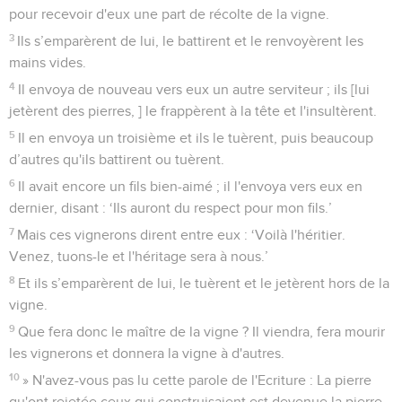
pour recevoir d'eux une part de récolte de la vigne.
3
Ils s’emparèrent de lui, le battirent et le renvoyèrent les
mains vides.
4
Il envoya de nouveau vers eux un autre serviteur ; ils [lui
jetèrent des pierres, ] le frappèrent à la tête et l'insultèrent.
5
Il en envoya un troisième et ils le tuèrent, puis beaucoup
d’autres qu'ils battirent ou tuèrent.
6
Il avait encore un fils bien-aimé ; il l'envoya vers eux en
dernier, disant : ‘Ils auront du respect pour mon fils.’
7
Mais ces vignerons dirent entre eux : ‘Voilà l'héritier.
Venez, tuons-le et l'héritage sera à nous.’
8
Et ils s’emparèrent de lui, le tuèrent et le jetèrent hors de la
vigne.
9
Que fera donc le maître de la vigne ? Il viendra, fera mourir
les vignerons et donnera la vigne à d'autres.
10
» N'avez-vous pas lu cette parole de l'Ecriture : La pierre
qu'ont rejetée ceux qui construisaient est devenue la pierre