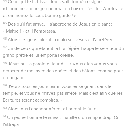
44
Celui qui le trahissait leur avait donné ce signe :
« L’homme auquel je donnerai un baiser, c'est lui. Arrêtez-le
et emmenez-le sous bonne garde ! »
45
Dès qu'il fut arrivé, il s'approcha de Jésus en disant :
« Maître ! » et il l'embrassa.
46
Alors ces gens mirent la main sur Jésus et l'arrêtèrent.
47
Un de ceux qui étaient là tira l'épée, frappa le serviteur du
grand-prêtre et lui emporta l'oreille.
48
Jésus prit la parole et leur dit : « Vous êtes venus vous
emparer de moi avec des épées et des bâtons, comme pour
un brigand.
49
J'étais tous les jours parmi vous, enseignant dans le
temple, et vous ne m'avez pas arrêté. Mais c'est afin que les
Ecritures soient accomplies. »
50
Alors tous l'abandonnèrent et prirent la fuite.
51
Un jeune homme le suivait, habillé d’un simple drap. On
l'attrapa,