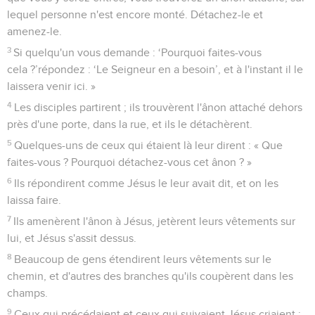
lequel personne n'est encore monté. Détachez-le et
amenez-le.
3
Si quelqu'un vous demande : ‘Pourquoi faites-vous
cela ?’répondez : ‘Le Seigneur en a besoin’, et à l'instant il le
laissera venir ici. »
4
Les disciples partirent ; ils trouvèrent l'ânon attaché dehors
près d'une porte, dans la rue, et ils le détachèrent.
5
Quelques-uns de ceux qui étaient là leur dirent : « Que
faites-vous ? Pourquoi détachez-vous cet ânon ? »
6
Ils répondirent comme Jésus le leur avait dit, et on les
laissa faire.
7
Ils amenèrent l'ânon à Jésus, jetèrent leurs vêtements sur
lui, et Jésus s'assit dessus.
8
Beaucoup de gens étendirent leurs vêtements sur le
chemin, et d'autres des branches qu'ils coupèrent dans les
champs.
9
Ceux qui précédaient et ceux qui suivaient Jésus criaient :