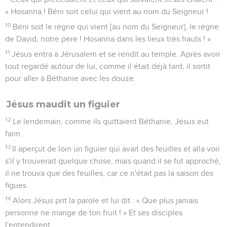
« Hosanna ! Béni soit celui qui vient au nom du Seigneur !
10
Béni soit le règne qui vient [au nom du Seigneur], le règne
de David, notre père ! Hosanna dans les lieux très hauts ! »
11
Jésus entra à Jérusalem et se rendit au temple. Après avoir
tout regardé autour de lui, comme il était déjà tard, il sortit
pour aller à Béthanie avec les douze.
Jésus maudit un figuier
12
Le lendemain, comme ils quittaient Béthanie, Jésus eut
faim.
13
Il aperçut de loin un figuier qui avait des feuilles et alla voir
s'il y trouverait quelque chose, mais quand il se fut approché,
il ne trouva que des feuilles, car ce n'était pas la saison des
figues.
14
Alors Jésus prit la parole et lui dit : « Que plus jamais
personne ne mange de ton fruit ! » Et ses disciples
l'entendirent.