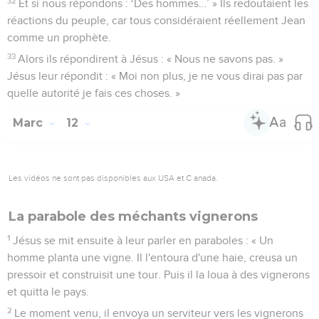
32
Et si nous répondons : ‘Des hommes…’ » Ils redoutaient les
réactions du peuple, car tous considéraient réellement Jean
comme un prophète.
33
Alors ils répondirent à Jésus : « Nous ne savons pas. »
Jésus leur répondit : « Moi non plus, je ne vous dirai pas par
quelle autorité je fais ces choses. »
Marc
12
Les vidéos ne sont pas disponibles aux USA et C anada.
La parabole des méchants vignerons
1
Jésus se mit ensuite à leur parler en paraboles : « Un
homme planta une vigne. Il l'entoura d'une haie, creusa un
pressoir et construisit une tour. Puis il la loua à des vignerons
et quitta le pays.
2
Le moment venu, il envoya un serviteur vers les vignerons