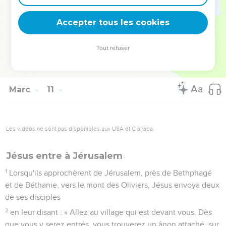
51
Jésus prit la parole et lui dit : « Que veux-tu que je fasse
Accepter tous les cookies
pour toi ? » « Mon maître, lui répondit l'aveugle, que je
retrouve la vue. »
Tout refuser
52
Jésus lui dit : « Vas-y, ta foi t'a sauvé. » Aussitôt il retrouva
la vue et il suivit Jésus sur le chemin.
Marc
11
Les vidéos ne sont pas disponibles aux USA et C anada.
Jésus entre à Jérusalem
1
Lorsqu'ils approchèrent de Jérusalem, près de Bethphagé
et de Béthanie, vers le mont des Oliviers, Jésus envoya deux
de ses disciples
2
en leur disant : « Allez au village qui est devant vous. Dès
que vous y serez entrés, vous trouverez un ânon attaché, sur