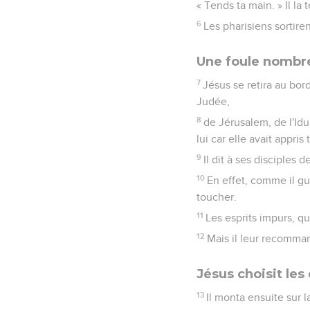
« Tends ta main. » Il la 
6
Les pharisiens sortire
Une foule nombre
7
Jésus se retira au bor
Judée,
8
de Jérusalem, de l'Idu
lui car elle avait appris t
9
Il dit à ses disciples 
10
En effet, comme il gu
toucher.
11
Les esprits impurs, qua
12
Mais il leur recomman
Jésus choisit les
13
Il monta ensuite sur la