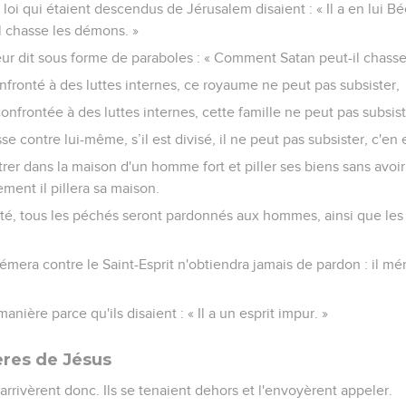
 loi qui étaient descendus de Jérusalem disaient : « Il a en lui Bée
l chasse les démons. »
eur dit sous forme de paraboles : « Comment Satan peut-il chasse
nfronté à des luttes internes, ce royaume ne peut pas subsister,
confrontée à des luttes internes, cette famille ne peut pas subsist
e contre lui-même, s’il est divisé, il ne peut pas subsister, c'en es
er dans la maison d'un homme fort et piller ses biens sans avoir
ment il pillera sa maison.
rité, tous les péchés seront pardonnés aux hommes, ainsi que les
hémera contre le Saint-Esprit n'obtiendra jamais de pardon : il 
anière parce qu'ils disaient : « Il a un esprit impur. »
ères de Jésus
arrivèrent donc. Ils se tenaient dehors et l'envoyèrent appeler.