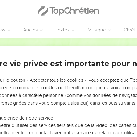
et les pharisiens jeûnaient. Ils vinrent dire à Jésus : « Pourquoi 
ent-ils, tandis que tes disciples ne jeûnent pas ? »
 « Les invités à la noce peuvent-ils jeûner pendant que le marié e
est avec eux, ils ne peuvent pas jeûner.
éos
Audios
Textes
Musique
Chrét
 le marié leur sera enlevé, et alors ils jeûneront durant ces jours
morceau de tissu neuf sur un vieil habit, sinon la pièce neuve a
Segond 21
échirure devient pire.
 vin nouveau dans de vieilles outres, sinon les outres éclatent, 
re vie privée est importante pour 
ais [il faut mettre] le vin nouveau dans des outres neuves. »
sur le bouton « Accepter tous les cookies », vous acceptez que T
t
traceurs (comme des cookies ou l'identifiant unique de votre compte 
sus traversait des champs de blé. Tout en marchant, ses disciple
s données à caractère personnel (comme vos données de navigatio
 renseignées dans votre compte utilisateur) dans les buts suivants 
rent : « Regarde ! Pourquoi font-ils ce qui n'est pas permis pendant
audience de notre service
« N'avez-vous jamais lu ce qu’a fait David, lorsqu'il a été dans le 
ttre d'utiliser des services tiers tels que de la vidéo, des cartes
nons ?
ttre d'entrer en contact avec notre service de relation aux utilisat
maison de Dieu, à l’époque du grand-prêtre Abiathar, a mangé les 