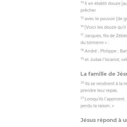
14
Il en établit douze [a
prêcher
15
avec le pouvoir [de g
16
[Voici les douze qu'il 
17
Jacques, fils de Zébé
du tonnerre » ;
18
André ; Philippe ; Ba
19
et Judas l’Iscariot, ce
La famille de Jé
20
Ils se rendirent à la
prendre leur repas.
21
Lorsqu'ils l’apprirent
perdu la raison. »
Jésus répond à u