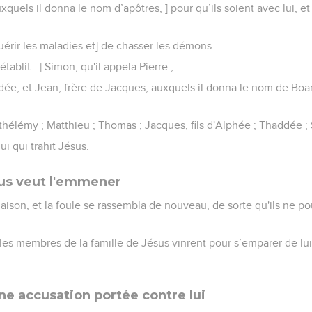
uxquels il donna le nom d’apôtres, ] pour qu’ils soient avec lui, e
uérir les maladies et] de chasser les démons.
établit : ] Simon, qu'il appela Pierre ;
dée, et Jean, frère de Jacques, auxquels il donna le nom de Boaner
rthélémy ; Matthieu ; Thomas ; Jacques, fils d'Alphée ; Thaddée ;
lui qui trahit Jésus.
sus veut l'emmener
 maison, et la foule se rassembla de nouveau, de sorte qu'ils ne
, les membres de la famille de Jésus vinrent pour s’emparer de lui, c
ne accusation portée contre lui