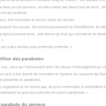
 dans un sol pierreux, où elle n'avait pas beaucoup de terre ; ell
 terrain profond,
rut, elle fut brûlée et sécha, faute de racines.
 parmi les ronces ; les ronces poussèrent et l'étouffèrent, et ell
 dans la bonne terre ; elle donna du fruit qui montait et se déve
. »
ui qui a des oreilles pour entendre entende. »
tilise des paraboles
c eux, ceux qui l'entouraient avec les douze l'interrogèrent sur c
à vous qu'il a été donné de connaître le mystère du royaume de Di
est présenté en paraboles,
ils regardent et ne voient pas, et qu'en entendant ils entendent
nvertissent et que leurs péchés ne soient pardonnés. »
a parabole du semeur