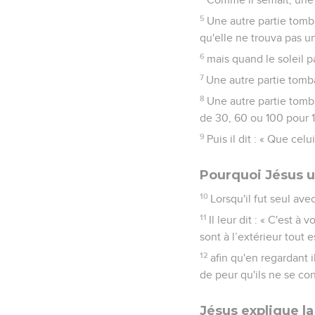
5
Une autre partie tomba
qu'elle ne trouva pas un
6
mais quand le soleil pa
7
Une autre partie tomba
8
Une autre partie tomba
de 30, 60 ou 100 pour 1
9
Puis il dit : « Que cel
Pourquoi Jésus u
10
Lorsqu'il fut seul ave
11
Il leur dit : « C'est 
sont à l’extérieur tout 
12
afin qu'en regardant 
de peur qu'ils ne se co
Jésus explique l