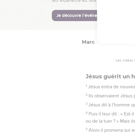
n'est permis qu'aux pr
27
Puis il leur dit : « L
28
de sorte que le Fils
Marc
3
Les vidéos 
Jésus guérit un 
1
Jésus entra de nouveau
2
Ils observaient Jésus po
3
Jésus dit à l'homme qui
4
Puis il leur dit : « Es
ou de la tuer ? » Mais il
5
Alors il promena sur e