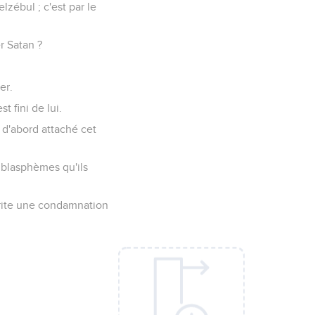
lzébul ; c'est par le
r Satan ?
er.
t fini de lui.
 d'abord attaché cet
 blasphèmes qu'ils
mérite une condamnation