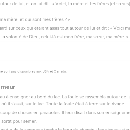
utour de lui, et on lui dit : « Voici, ta mère et tes frères [et sœur
t ma mère, et qui sont mes frères ? »
ard sur ceux qui étaient assis tout autour de lui et dit : « Voici 
it la volonté de Dieu, celui-là est mon frère, ma sœur, ma mère. »
ne sont pas disponibles aux USA et C anada.
semeur
u à enseigner au bord du lac. La foule se rassembla autour de lu
il s'assit, sur le lac. Toute la foule était à terre sur le rivage.
ucoup de choses en paraboles. Il leur disait dans son enseigneme
 sortit pour semer.
partie de la semence tomba le long du chemin ; les oiseaux vinr