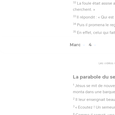
32
La foule était assise a
cherchent. »
33
Il répondit : « Qui es
34
Puis il promena le reg
35
En effet, celui qui fa
Marc
4
Les vidéos 
La parabole du 
1
Jésus se mit de nouvea
monta dans une barque où 
2
Il leur enseignait bea
3
« Ecoutez ! Un semeur
4
Comme il semait, une 