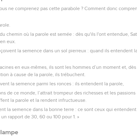
 « Vous ne comprenez pas cette parabole ? Comment donc compren
role.
 du chemin où la parole est semée : dès qu'ils l'ont entendue, Sat
 en eux.
oivent la semence dans un sol pierreux : quand ils entendent la 
e racines en eux-mêmes, ils sont les hommes d’un moment et, dès
ution à cause de la parole, ils trébuchent.
vent la semence parmi les ronces : ils entendent la parole,
ns de ce monde, l’attrait trompeur des richesses et les passions
fent la parole et la rendent infructueuse.
ent la semence dans la bonne terre : ce sont ceux qui entendent l
c un rapport de 30, 60 ou 100 pour 1. »
a lampe