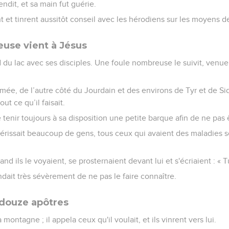
tendit, et sa main fut guérie.
nt et tinrent aussitôt conseil avec les hérodiens sur les moyens de
use vient à Jésus
d du lac avec ses disciples. Une foule nombreuse le suivit, venue 
mée, de l’autre côté du Jourdain et des environs de Tyr et de Sid
out ce qu’il faisait.
de tenir toujours à sa disposition une petite barque afin de ne pas 
érissait beaucoup de gens, tous ceux qui avaient des maladies se 
nd ils le voyaient, se prosternaient devant lui et s'écriaient : « T
dait très sévèrement de ne pas le faire connaître.
 douze apôtres
 montagne ; il appela ceux qu'il voulait, et ils vinrent vers lui.