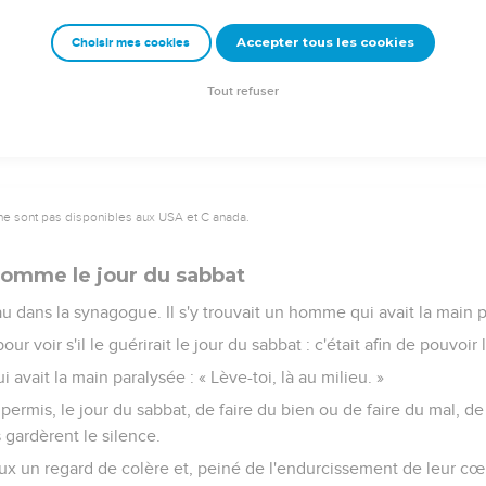
êtres de manger et en a même donné à ses compagnons ! »
Accepter tous les cookies
Choisir mes cookies
e sabbat a été fait pour l'homme, et non l'homme pour le sabbat,
 de l'homme est le Seigneur même du sabbat. »
Tout refuser
ne sont pas disponibles aux USA et C anada.
homme le jour du sabbat
 dans la synagogue. Il s'y trouvait un homme qui avait la main 
ur voir s'il le guérirait le jour du sabbat : c'était afin de pouvoir 
 avait la main paralysée : « Lève-toi, là au milieu. »
t-il permis, le jour du sabbat, de faire du bien ou de faire du mal,
s gardèrent le silence.
ux un regard de colère et, peiné de l'endurcissement de leur cœur