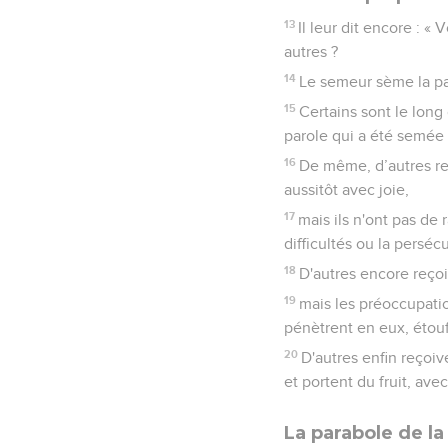
13
Il leur dit encore :
autres ?
14
Le semeur sème la pa
15
Certains sont le long
parole qui a été semée
16
De même, d’autres reç
aussitôt avec joie,
17
mais ils n'ont pas d
difficultés ou la perséc
18
D'autres encore reçoi
19
mais les préoccupatio
pénètrent en eux, étouf
20
D'autres enfin reçoiv
et portent du fruit, ave
La parabole de l