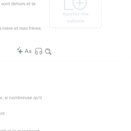
s] sont dehors et te
Ajouter une
Ajouter une
Ajouter une
Ajouter une
Ajouter une
Ajouter une
colonne
colonne
colonne
colonne
colonne
colonne
ma mère et mes frères.
i, si nombreuse qu'il
nt :
ent et la mangèrent.