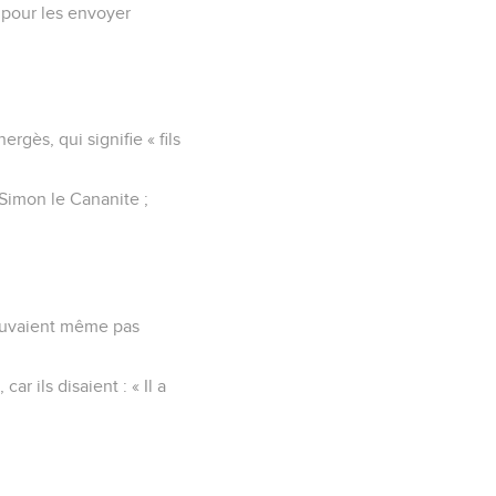
t pour les envoyer
gès, qui signifie « fils
 Simon le Cananite ;
 pouvaient même pas
ar ils disaient : « Il a