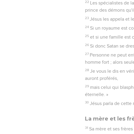
22
Les spécialistes de la
prince des démons qu'i
23
Jésus les appela et l
24
Si un royaume est co
25
et si une famille est 
26
Si donc Satan se dress
27
Personne ne peut entr
homme fort ; alors seule
28
Je vous le dis en vé
auront proférés,
29
mais celui qui blasp
éternelle. »
30
Jésus parla de cette m
La mère et les fr
31
Sa mère et ses frères 