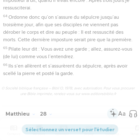
imposteur a dit, quand il vivait encore : Après trois jours je
ressusciterai.
64
Ordonne donc qu’on s’assure du sépulcre jusqu’au
troisième jour, afin que ses disciples ne viennent pas
dérober le corps et dire au peuple : Il est ressuscité des
morts. Cette dernière imposture serait pire que la première.
65
Pilate leur dit : Vous avez une garde ; allez, assurez-vous
(de lui) comme vous l’entendrez.
66
Ils s’en allèrent et s’assurèrent du sépulcre, après avoir
scellé la pierre et posté la garde.
© Société biblique française – Bibli’O, 1978, avec autorisation. Pour vous procurer
une Bible imprimée, rendez-vous sur www.editionsbiblio.fr
Matthieu
28
Contenus
Versions
Commentaires
Strong
Dictionnaire
Les vidéos ne sont pas disponibles aux USA et C anada.