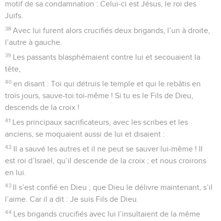
motif de sa condamnation : Celui-ci est Jésus, le roi des
Juifs.
38
Avec lui furent alors crucifiés deux brigands, l’un à droite,
l’autre à gauche.
39
Les passants blasphémaient contre lui et secouaient la
tête,
40
en disant : Toi qui détruis le temple et qui le rebâtis en
trois jours, sauve-toi toi-même ! Si tu es le Fils de Dieu,
descends de la croix !
41
Les principaux sacrificateurs, avec les scribes et les
anciens, se moquaient aussi de lui et disaient :
42
Il a sauvé les autres et il ne peut se sauver lui-même ! Il
est roi d’Israël, qu’il descende de la croix ; et nous croirons
en lui.
43
Il s’est confié en Dieu ; que Dieu le délivre maintenant, s’il
l’aime. Car il a dit : Je suis Fils de Dieu.
44
Les brigands crucifiés avec lui l’insultaient de la même