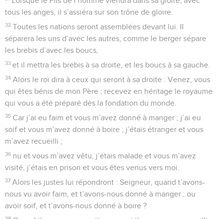
Lorsque le Fils de l’homme viendra dans sa gloire, avec
tous les anges, il s’assiéra sur son trône de gloire.
32
Toutes les nations seront assemblées devant lui. Il
séparera les uns d’avec les autres, comme le berger sépare
les brebis d’avec les boucs,
33
et il mettra les brebis à sa droite, et les boucs à sa gauche.
34
Alors le roi dira à ceux qui seront à sa droite : Venez, vous
qui êtes bénis de mon Père ; recevez en héritage le royaume
qui vous a été préparé dès la fondation du monde.
35
Car j’ai eu faim et vous m’avez donné à manger ; j’ai eu
soif et vous m’avez donné à boire ; j’étais étranger et vous
m’avez recueilli ;
36
nu et vous m’avez vêtu, j’étais malade et vous m’avez
visité, j’étais en prison et vous êtes venus vers moi.
37
Alors les justes lui répondront : Seigneur, quand t’avons-
nous vu avoir faim, et t’avons-nous donné à manger ; ou
avoir soif, et t’avons-nous donné à boire ?
38