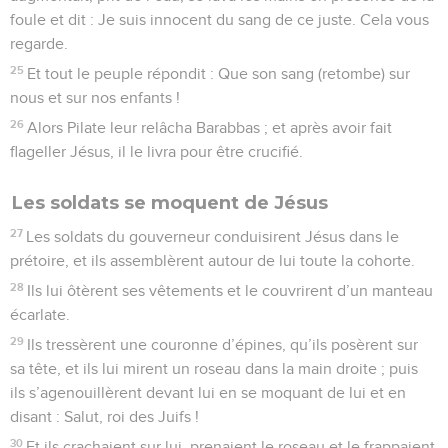
foule et dit : Je suis innocent du sang de ce juste. Cela vous
regarde.
25
Et tout le peuple répondit : Que son sang (retombe) sur
nous et sur nos enfants !
26
Alors Pilate leur relâcha Barabbas ; et après avoir fait
flageller Jésus, il le livra pour être crucifié.
Les soldats se moquent de Jésus
27
Les soldats du gouverneur conduisirent Jésus dans le
prétoire, et ils assemblèrent autour de lui toute la cohorte.
28
Ils lui ôtèrent ses vêtements et le couvrirent d’un manteau
écarlate.
29
Ils tressèrent une couronne d’épines, qu’ils posèrent sur
sa tête, et ils lui mirent un roseau dans la main droite ; puis
ils s’agenouillèrent devant lui en se moquant de lui et en
disant : Salut, roi des Juifs !
30
Et ils crachaient sur lui, prenaient le roseau et le frappaient