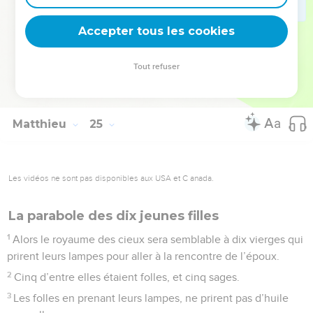
hypocrites : c’est là qu’il y aura des pleurs et des
Accepter tous les cookies
grincements de dents.
© Société biblique française – Bibli’O, 1978, avec autorisation. Pour vous procurer
Tout refuser
une Bible imprimée, rendez-vous sur www.editionsbiblio.fr
Matthieu
25
Les vidéos ne sont pas disponibles aux USA et C anada.
La parabole des dix jeunes filles
1
Alors le royaume des cieux sera semblable à dix vierges qui
prirent leurs lampes pour aller à la rencontre de l’époux.
2
Cinq d’entre elles étaient folles, et cinq sages.
3
Les folles en prenant leurs lampes, ne prirent pas d’huile