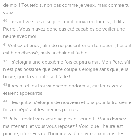
de moi ! Toutefois, non pas comme je veux, mais comme tu
veux.
40
Il revint vers les disciples, qu’il trouva endormis ; il dit à
Pierre : Vous n’avez donc pas été capables de veiller une
heure avec moi !
41
Veillez et priez, afin de ne pas entrer en tentation ; l’esprit
est bien disposé, mais la chair est faible.
42
Il s’éloigna une deuxième fois et pria ainsi : Mon Père, s’il
n’est pas possible que cette coupe s’éloigne sans que je la
boive, que ta volonté soit faite !
43
Il revint et les trouva encore endormis ; car leurs yeux
étaient appesantis.
44
Il les quitta, s’éloigna de nouveau et pria pour la troisième
fois en répétant les mêmes paroles.
45
Puis il revint vers ses disciples et leur dit : Vous dormez
maintenant, et vous vous reposez ! Voici que l’heure est
proche, où le Fils de l’homme va être livré aux mains des