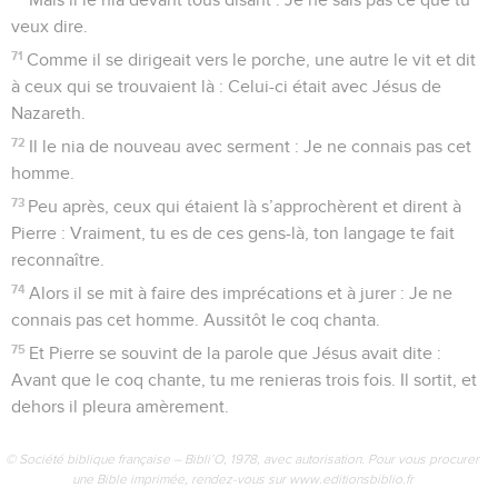
veux dire.
71
Comme il se dirigeait vers le porche, une autre le vit et dit
à ceux qui se trouvaient là : Celui-ci était avec Jésus de
Nazareth.
72
Il le nia de nouveau avec serment : Je ne connais pas cet
homme.
73
Peu après, ceux qui étaient là s’approchèrent et dirent à
Pierre : Vraiment, tu es de ces gens-là, ton langage te fait
reconnaître.
74
Alors il se mit à faire des imprécations et à jurer : Je ne
connais pas cet homme. Aussitôt le coq chanta.
75
Et Pierre se souvint de la parole que Jésus avait dite :
Avant que le coq chante, tu me renieras trois fois. Il sortit, et
dehors il pleura amèrement.
© Société biblique française – Bibli’O, 1978, avec autorisation. Pour vous procurer
une Bible imprimée, rendez-vous sur www.editionsbiblio.fr