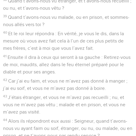
Quand t’avons-nous vu étranger, et t’avons-nous recueilli ;
ou nu, et t’avons-nous vêtu ?
39
Quand t’avons-nous vu malade, ou en prison, et sommes-
nous allés vers toi ?
40
Et le roi leur répondra : En vérité, je vous le dis, dans la
mesure où vous avez fait cela à l’un de ces plus petits de
mes frères, c’est à moi que vous l’avez fait.
41
Ensuite il dira à ceux qui seront à sa gauche : Retirez-vous
de moi, maudits, allez dans le feu éternel préparé pour le
diable et pour ses anges.
42
Car j’ai eu faim, et vous ne m’avez pas donné à manger ;
j’ai eu soif, et vous ne m’avez pas donné à boire.
43
J’étais étranger, et vous ne m’avez pas recueilli ; nu, et
vous ne m’avez pas vêtu ; malade et en prison, et vous ne
m’avez pas visité.
44
Alors ils répondront eux aussi : Seigneur, quand t’avons-
nous vu ayant faim ou soif, étranger, ou nu, ou malade, ou en
prison, et ne t’avons-nous pas rendu service ?