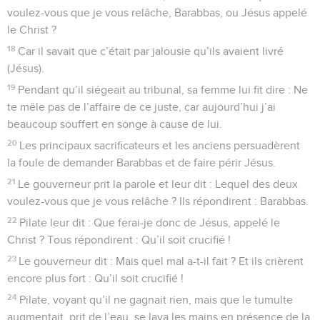
voulez-vous que je vous relâche, Barabbas, ou Jésus appelé
le Christ ?
18
Car il savait que c’était par jalousie qu’ils avaient livré
(Jésus).
19
Pendant qu’il siégeait au tribunal, sa femme lui fit dire : Ne
te mêle pas de l’affaire de ce juste, car aujourd’hui j’ai
beaucoup souffert en songe à cause de lui.
20
Les principaux sacrificateurs et les anciens persuadèrent
la foule de demander Barabbas et de faire périr Jésus.
21
Le gouverneur prit la parole et leur dit : Lequel des deux
voulez-vous que je vous relâche ? Ils répondirent : Barabbas.
22
Pilate leur dit : Que ferai-je donc de Jésus, appelé le
Christ ? Tous répondirent : Qu’il soit crucifié !
23
Le gouverneur dit : Mais quel mal a-t-il fait ? Et ils crièrent
encore plus fort : Qu’il soit crucifié !
24
Pilate, voyant qu’il ne gagnait rien, mais que le tumulte
augmentait, prit de l’eau, se lava les mains en présence de la