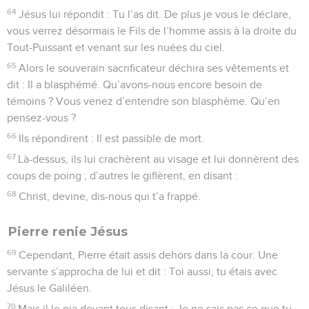
64
Jésus lui répondit : Tu l’as dit. De plus je vous le déclare,
vous verrez désormais le Fils de l’homme assis à la droite du
Tout-Puissant et venant sur les nuées du ciel.
65
Alors le souverain sacrificateur déchira ses vêtements et
dit : Il a blasphémé. Qu’avons-nous encore besoin de
témoins ? Vous venez d’entendre son blasphème. Qu’en
pensez-vous ?
66
Ils répondirent : Il est passible de mort.
67
Là-dessus, ils lui crachèrent au visage et lui donnèrent des
coups de poing ; d’autres le giflèrent, en disant :
68
Christ, devine, dis-nous qui t’a frappé.
Pierre renie Jésus
69
Cependant, Pierre était assis dehors dans la cour. Une
servante s’approcha de lui et dit : Toi aussi, tu étais avec
Jésus le Galiléen.
70
Mais il le nia devant tous disant : Je ne sais pas ce que tu