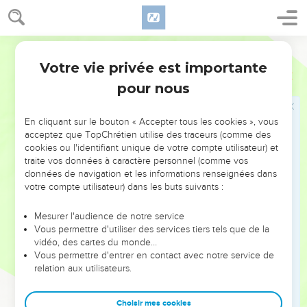
l’homme viendra à l’heure où vous n’y penserez pas.
Le serviteur fidèle et le serviteur infidèle
Segond 1978 (Colombe)
Votre vie privée est importante
45
Quel est donc le serviteur fidèle et prudent, que son
Matthieu
24
maître a établi sur ses gens, pour leur donner la nourriture au
pour nous
temps convenable ?
46
Heureux ce serviteur, que son maître, à son arrivée,
En cliquant sur le bouton « Accepter tous les cookies », vous
acceptez que TopChrétien utilise des traceurs (comme des
trouvera occupé de la sorte !
cookies ou l'identifiant unique de votre compte utilisateur) et
47
En vérité, je vous le dis, il l’établira sur tout ce qu’il
traite vos données à caractère personnel (comme vos
données de navigation et les informations renseignées dans
possède.
votre compte utilisateur) dans les buts suivants :
48
Mais si c’est un mauvais serviteur qui se dise en lui-
même : Mon maître tarde à venir,
Mesurer l'audience de notre service
Vous permettre d'utiliser des services tiers tels que de la
49
s’il commence à battre ses compagnons, s’il mange et boit
vidéo, des cartes du monde…
avec les ivrognes,
Vous permettre d'entrer en contact avec notre service de
50
relation aux utilisateurs.
le maître de ce serviteur viendra le jour où il ne s’y attend
pas et à l’heure qu’il ne connaît pas,
Choisir mes cookies
51
il le mettra en pièces et lui fera partager le sort des