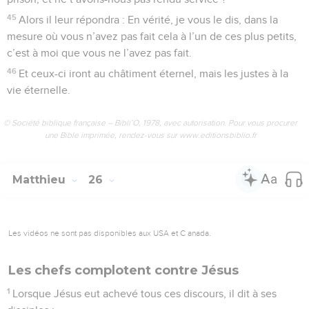
45
Alors il leur répondra : En vérité, je vous le dis, dans la
mesure où vous n’avez pas fait cela à l’un de ces plus petits,
c’est à moi que vous ne l’avez pas fait.
46
Et ceux-ci iront au châtiment éternel, mais les justes à la
vie éternelle.
© Société biblique française – Bibli’O, 1978, avec autorisation. Pour vous procurer
une Bible imprimée, rendez-vous sur www.editionsbiblio.fr
Matthieu
26
Les vidéos ne sont pas disponibles aux USA et C anada.
Les chefs complotent contre Jésus
1
Lorsque Jésus eut achevé tous ces discours, il dit à ses