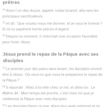
prêtres
14
Alors l’un des douze, appelé Judas Iscariot, alla vers les
principaux sacrificateurs,
15
et dit : Que voulez-vous me donner, et je vous le livrerai ?
Et ils lui payèrent trente pièces d’argent.
16
Depuis ce moment, il cherchait une occasion favorable
pour livrer Jésus.
Jésus prend le repas de la Pâque avec ses
disciples
17
Le premier jour des pains sans levain, les disciples vinrent
dire à Jésus : Où veux-tu que nous te préparions le repas de
la Pâque ?
18
Il répondit : Allez à la ville chez un tel, et dites-lui : Le
Maître dit : Mon temps est proche, c’est chez toi que je
célébrerai la Pâque avec mes disciples.
19
Les disciples firent ce que Jésus leur avait ordonné et ils