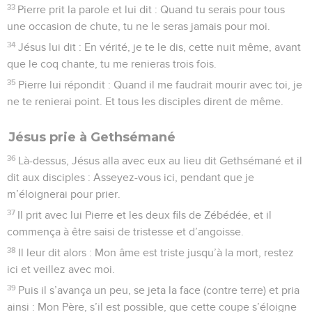
33
Pierre prit la parole et lui dit : Quand tu serais pour tous
une occasion de chute, tu ne le seras jamais pour moi.
34
Jésus lui dit : En vérité, je te le dis, cette nuit même, avant
que le coq chante, tu me renieras trois fois.
35
Pierre lui répondit : Quand il me faudrait mourir avec toi, je
ne te renierai point. Et tous les disciples dirent de même.
Jésus prie à Gethsémané
36
Là-dessus, Jésus alla avec eux au lieu dit Gethsémané et il
dit aux disciples : Asseyez-vous ici, pendant que je
m’éloignerai pour prier.
37
Il prit avec lui Pierre et les deux fils de Zébédée, et il
commença à être saisi de tristesse et d’angoisse.
38
Il leur dit alors : Mon âme est triste jusqu’à la mort, restez
ici et veillez avec moi.
39
Puis il s’avança un peu, se jeta la face (contre terre) et pria
ainsi : Mon Père, s’il est possible, que cette coupe s’éloigne