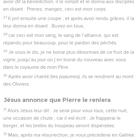
avoir dit la bénédiction, il le rompit et le donna aux disciples
en disant : Prenez, mangez, ceci est mon corps.
27
Il prit ensuite une coupe ; et après avoir rendu grâces, il la
leur donna en disant : Buvez-en tous,
28
car ceci est mon sang, le sang de l’alliance, qui est
répandu pour beaucoup, pour le pardon des péchés.
29
Je vous le dis, je ne boirai plus désormais de ce fruit de la
vigne, jusqu’au jour où j’en boirai du nouveau avec vous
dans le royaume de mon Père.
30
Après avoir chanté (les psaumes), ils se rendirent au mont
des Oliviers.
Jésus annonce que Pierre le reniera
31
Alors Jésus leur dit : Je serai pour vous tous, cette nuit,
une occasion de chute ; car il est écrit : Je frapperai le
berger, et les brebis du troupeau seront dispersées.
32
Mais, après ma résurrection, je vous précéderai en Galilée.