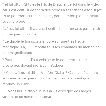
6
et lui dit : —Si tu es le Fils de Dieu, lance-toi dans le vide,
car il est écrit : Il donnera des ordres à ses *anges à ton sujet.
Ils te porteront sur leurs mains, pour que ton pied ne heurte
aucune pierre.
7
Jésus lui dit : —Il est aussi écrit : Tu ne forceras pas la main
du Seigneur, ton Dieu.
8
Le diable le transporta encore sur une très haute
montagne. Là, il lui montra tous les royaumes du monde et
leur magnificence.
9
Puis il lui dit : —Tout cela, je te le donnerai si tu te
prosternes devant moi pour m’adorer.
10
Alors Jésus lui dit : —Va-t’en, *Satan ! Car il est écrit : Tu
adoreras le Seigneur, ton Dieu, et c’est à lui seul que tu
rendras un culte.
11
Là-dessus, le diable le laissa. Et voici que des anges
vinrent et se mirent à le servir.