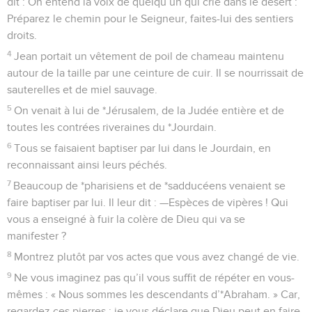
dit : On entend la voix de quelqu’un qui crie dans le désert :
Préparez le chemin pour le Seigneur, faites-lui des sentiers
droits.
4
Jean portait un vêtement de poil de chameau maintenu
autour de la taille par une ceinture de cuir. Il se nourrissait de
sauterelles et de miel sauvage.
5
On venait à lui de *Jérusalem, de la Judée entière et de
toutes les contrées riveraines du *Jourdain.
6
Tous se faisaient baptiser par lui dans le Jourdain, en
reconnaissant ainsi leurs péchés.
7
Beaucoup de *pharisiens et de *sadducéens venaient se
faire baptiser par lui. Il leur dit : —Espèces de vipères ! Qui
vous a enseigné à fuir la colère de Dieu qui va se
manifester ?
8
Montrez plutôt par vos actes que vous avez changé de vie.
9
Ne vous imaginez pas qu’il vous suffit de répéter en vous-
mêmes : « Nous sommes les descendants d’*Abraham. » Car,
regardez ces pierres : je vous déclare que Dieu peut en faire