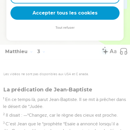
réalisa cette parole des prophètes : On l’appellera : le
Accepter tous les cookies
Nazaréen.
La Bible Du Semeur Copyright © 1992, 1999 by Biblica, Inc.® Used by permission.
Tout refuser
All rights reserved worldwide.
Matthieu
3
Les vidéos ne sont pas disponibles aux USA et C anada.
La prédication de Jean-Baptiste
1
En ce temps-là, parut Jean-Baptiste. Il se mit à prêcher dans
le désert de *Judée.
2
Il disait : —*Changez, car le règne des cieux est proche.
3
C’est Jean que le *prophète *Esaïe a annoncé lorsqu’il a