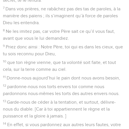
secret, te le rendra.
7
Dans vos prières, ne rabâchez pas des tas de paroles, à la
manière des païens ; ils s’imaginent qu’à force de paroles
Dieu les entendra.
8
Ne les imitez pas, car votre Père sait ce qu’il vous faut,
avant que vous le lui demandiez.
9
Priez donc ainsi : Notre Père, toi qui es dans les cieux, que
tu sois reconnu pour Dieu,
10
que ton règne vienne, que ta volonté soit faite, et tout
cela, sur la terre comme au ciel.
11
Donne-nous aujourd’hui le pain dont nous avons besoin,
12
pardonne-nous nos torts envers toi comme nous
pardonnons nous-mêmes les torts des autres envers nous.
13
Garde-nous de céder à la tentation, et surtout, délivre-
nous du diable. [Car à toi appartiennent le règne et la
puissance et la gloire à jamais. ]
14
En effet, si vous pardonnez aux autres leurs fautes, votre