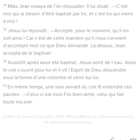
14
Mais Jean essaya de l’en dissuader. Il lui disait : —C’est
moi qui ai besoin d’être baptisé par toi, et c’est toi qui viens
à moi !
15
Jésus lui répondit : —Accepte, pour le moment, qu’il en
soit ainsi ! Car c’est de cette manière qu’il nous convient
d’accomplir tout ce que Dieu demande. Là-dessus, Jean
accepta de le baptiser.
16
Aussitôt après avoir été baptisé, Jésus sortit de l’eau. Alors
le ciel s’ouvrit pour lui et il vit l’Esprit de Dieu descendre
sous la forme d’une colombe et venir sur lui.
17
En même temps, une voix venant du ciel fit entendre ces
paroles : —Celui-ci est mon Fils bien-aimé, celui qui fait
toute ma joie.
La Bible Du Semeur Copyright © 1992, 1999 by Biblica, Inc.® Used by permission.
All rights reserved worldwide.