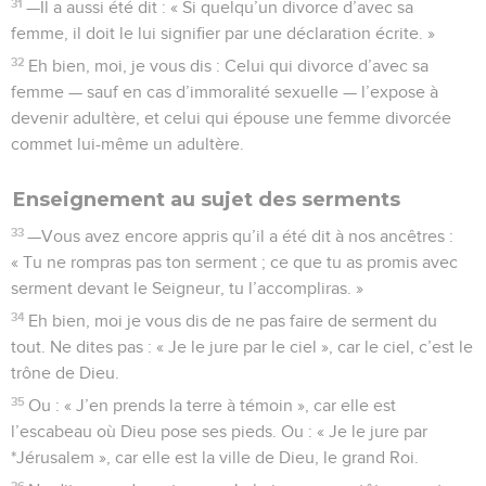
31
—Il a aussi été dit : « Si quelqu’un divorce d’avec sa
femme, il doit le lui signifier par une déclaration écrite. »
32
Eh bien, moi, je vous dis : Celui qui divorce d’avec sa
femme — sauf en cas d’immoralité sexuelle — l’expose à
devenir adultère, et celui qui épouse une femme divorcée
commet lui-même un adultère.
Enseignement au sujet des serments
33
—Vous avez encore appris qu’il a été dit à nos ancêtres :
« Tu ne rompras pas ton serment ; ce que tu as promis avec
serment devant le Seigneur, tu l’accompliras. »
34
Eh bien, moi je vous dis de ne pas faire de serment du
tout. Ne dites pas : « Je le jure par le ciel », car le ciel, c’est le
trône de Dieu.
35
Ou : « J’en prends la terre à témoin », car elle est
l’escabeau où Dieu pose ses pieds. Ou : « Je le jure par
*Jérusalem », car elle est la ville de Dieu, le grand Roi.
36