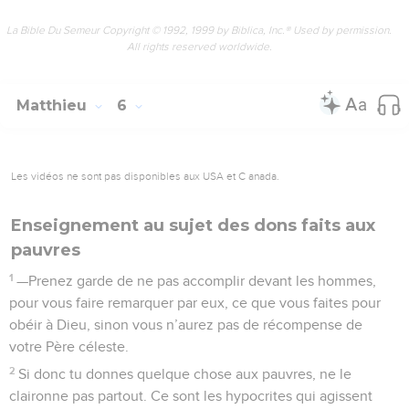
La Bible Du Semeur Copyright © 1992, 1999 by Biblica, Inc.® Used by permission.
All rights reserved worldwide.
Matthieu
6
Les vidéos ne sont pas disponibles aux USA et C anada.
Enseignement au sujet des dons faits aux
pauvres
1
—Prenez garde de ne pas accomplir devant les hommes,
pour vous faire remarquer par eux, ce que vous faites pour
obéir à Dieu, sinon vous n’aurez pas de récompense de
votre Père céleste.
2
Si donc tu donnes quelque chose aux pauvres, ne le
claironne pas partout. Ce sont les hypocrites qui agissent