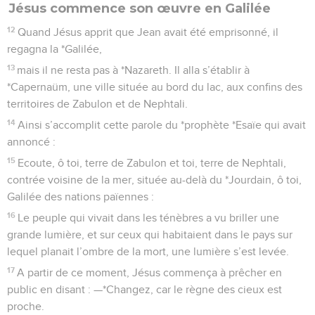
Jésus commence son œuvre en Galilée
12
Quand Jésus apprit que Jean avait été emprisonné, il
regagna la *Galilée,
13
mais il ne resta pas à *Nazareth. Il alla s’établir à
*Capernaüm, une ville située au bord du lac, aux confins des
territoires de Zabulon et de Nephtali.
14
Ainsi s’accomplit cette parole du *prophète *Esaïe qui avait
annoncé :
15
Ecoute, ô toi, terre de Zabulon et toi, terre de Nephtali,
contrée voisine de la mer, située au-delà du *Jourdain, ô toi,
Galilée des nations païennes :
16
Le peuple qui vivait dans les ténèbres a vu briller une
grande lumière, et sur ceux qui habitaient dans le pays sur
lequel planait l’ombre de la mort, une lumière s’est levée.
17
A partir de ce moment, Jésus commença à prêcher en
public en disant : —*Changez, car le règne des cieux est
proche.