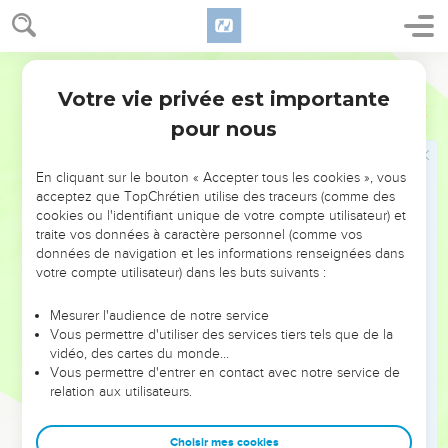
18
On entend à Rama une voix qui gémit et d’abondants
sanglots amers :. Rachel pleure ses fils et elle ne veut pas se
Semeur
laisser consoler car ses fils ne sont plus.
Votre vie privée est importante
Matthieu
2
Le retour d'Égypte
pour nous
19
Après la mort d’Hérode, un *ange du Seigneur apparut en
En cliquant sur le bouton « Accepter tous les cookies », vous
rêve à Joseph, en Egypte,
acceptez que TopChrétien utilise des traceurs (comme des
20
et lui dit : —Lève-toi, prends l’enfant et sa mère et
cookies ou l'identifiant unique de votre compte utilisateur) et
traite vos données à caractère personnel (comme vos
retourne avec eux dans le pays d’*Israël, car ceux qui
données de navigation et les informations renseignées dans
voulaient tuer l’enfant sont morts.
votre compte utilisateur) dans les buts suivants :
21
Joseph se leva, prit l’enfant et sa mère et retourna dans le
pays d’Israël.
Mesurer l'audience de notre service
Vous permettre d'utiliser des services tiers tels que de la
22
Mais il apprit qu’Archélaüs était devenu roi de Judée à la
vidéo, des cartes du monde…
place de son père Hérode. Il eut donc peur de s’y installer,
Vous permettre d'entrer en contact avec notre service de
relation aux utilisateurs.
et, averti par Dieu dans un rêve, il se retira dans la province
de *Galilée,
Choisir mes cookies
23
où il s’établit dans une ville appelée *Nazareth. Ainsi se