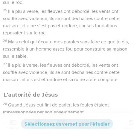
sur le roc.
25
Il a plu à verse, les fleuves ont débordé, les vents ont
soufflé avec violence, ils se sont déchaînés contre cette
maison : elle ne s’est pas effondrée, car ses fondations
reposaient sur le roc.
26
Mais celui qui écoute mes paroles sans faire ce que je dis,
ressemble à un homme assez fou pour construire sa maison
sur le sable.
27
Il a plu à verse, les fleuves ont débordé, les vents ont
soufflé avec violence, ils se sont déchaînés contre cette
maison : elle s’est effondrée et sa ruine a été complète.
L'autorité de Jésus
28
Quand Jésus eut fini de parler, les foules étaient
impressionnées par son enseignement.
29
Car il parlait avec une autorité que n’avaient pas leurs
*spécialistes de la Loi.
Contenus
Versions
Commentaires
Strong
Dictionnaire