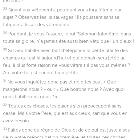
instants ?
28
Quant aux vêtements, pourquoi vous inquiéter à leur
sujet ? Observez les lis sauvages ! Ils poussent sans se
fatiguer à tisser des vêtements.
29
Pourtant, je vous l’assure, le roi *Salomon lui-même, dans
toute sa gloire, n’a jamais été aussi bien vêtu que l’un d’eux !
30
Si Dieu habille avec tant d’élégance la petite plante des
champs qui est là aujourd’hui et qui demain sera jetée au
feu, à plus forte raison ne vous vêtira-t-il pas vous-mêmes ?
Ah, votre foi est encore bien petite !
31
Ne vous inquiétez donc pas et ne dites pas : « Que
mangerons-nous ? » ou : « Que boirons-nous ? Avec quoi
nous habillerons-nous ? »
32
Toutes ces choses, les païens s’en préoccupent sans
cesse. Mais votre Père, qui est aux cieux, sait que vous en
avez besoin.
33
Faites donc du règne de Dieu et de ce qui est juste à ses
yeux votre préoccupation première, et toutes ces choses