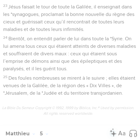
23
Jésus faisait le tour de toute la Galilée, il enseignait dans
les *synagogues, proclamait la bonne nouvelle du règne des
cieux et guérissait ceux qu’il rencontrait de toutes leurs
maladies et de toutes leurs infirmités.
24
Bientôt, on entendit parler de lui dans toute la *Syrie. On
lui amena tous ceux qui étaient atteints de diverses maladies
et souffraient de divers maux : ceux qui étaient sous
l’emprise de démons ainsi que des épileptiques et des
paralysés, et il les guérit tous.
25
Des foules nombreuses se mirent à le suivre ; elles étaient
venues de la Galilée, de la région des « Dix Villes », de
*Jérusalem, de la *Judée et du territoire transjordanien.
La Bible Du Semeur Copyright © 1992, 1999 by Biblica, Inc.® Used by permission.
All rights reserved worldwide.
Matthieu
5