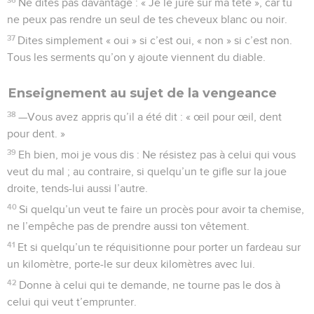
Ne dites pas davantage : « Je le jure sur ma tête », car tu
ne peux pas rendre un seul de tes cheveux blanc ou noir.
37
Dites simplement « oui » si c’est oui, « non » si c’est non.
Tous les serments qu’on y ajoute viennent du diable.
Enseignement au sujet de la vengeance
38
—Vous avez appris qu’il a été dit : « œil pour œil, dent
pour dent. »
39
Eh bien, moi je vous dis : Ne résistez pas à celui qui vous
veut du mal ; au contraire, si quelqu’un te gifle sur la joue
droite, tends-lui aussi l’autre.
40
Si quelqu’un veut te faire un procès pour avoir ta chemise,
ne l’empêche pas de prendre aussi ton vêtement.
41
Et si quelqu’un te réquisitionne pour porter un fardeau sur
un kilomètre, porte-le sur deux kilomètres avec lui.
42
Donne à celui qui te demande, ne tourne pas le dos à
celui qui veut t’emprunter.