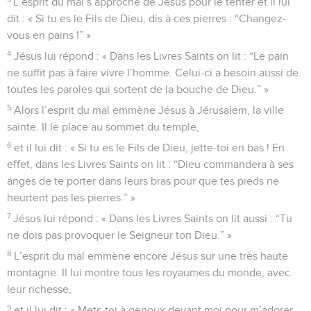
L’esprit du mal s’approche de Jésus pour le tenter et il lui
dit : « Si tu es le Fils de Dieu, dis à ces pierres : “Changez-
vous en pains !” »
4
Jésus lui répond : « Dans les Livres Saints on lit : “Le pain
ne suffit pas à faire vivre l’homme. Celui-ci a besoin aussi de
toutes les paroles qui sortent de la bouche de Dieu.” »
5
Alors l’esprit du mal emmène Jésus à Jérusalem, la ville
sainte. Il le place au sommet du temple,
6
et il lui dit : « Si tu es le Fils de Dieu, jette-toi en bas ! En
effet, dans les Livres Saints on lit : “Dieu commandera à ses
anges de te porter dans leurs bras pour que tes pieds ne
heurtent pas les pierres.” »
7
Jésus lui répond : « Dans les Livres Saints on lit aussi : “Tu
ne dois pas provoquer le Seigneur ton Dieu.” »
8
L’esprit du mal emmène encore Jésus sur une très haute
montagne. Il lui montre tous les royaumes du monde, avec
leur richesse,
9
et il lui dit : « Mets-toi à genoux devant moi pour m’adorer,