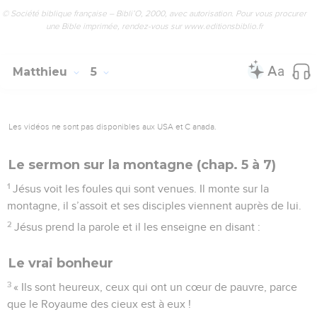
© Société biblique française – Bibli’O, 2000, avec autorisation. Pour vous procurer
une Bible imprimée, rendez-vous sur www.editionsbiblio.fr
Matthieu
5
Les vidéos ne sont pas disponibles aux USA et C anada.
Le sermon sur la montagne (chap. 5 à 7)
1
Jésus voit les foules qui sont venues. Il monte sur la
montagne, il s’assoit et ses disciples viennent auprès de lui.
2
Jésus prend la parole et il les enseigne en disant :
Le vrai bonheur
3
« Ils sont heureux, ceux qui ont un cœur de pauvre, parce
que le Royaume des cieux est à eux !