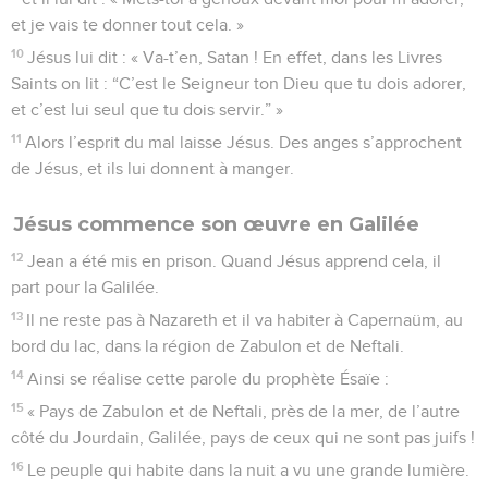
et je vais te donner tout cela. »
10
Jésus lui dit : « Va-t’en, Satan ! En effet, dans les Livres
Saints on lit : “C’est le Seigneur ton Dieu que tu dois adorer,
et c’est lui seul que tu dois servir.” »
11
Alors l’esprit du mal laisse Jésus. Des anges s’approchent
de Jésus, et ils lui donnent à manger.
Jésus commence son œuvre en Galilée
12
Jean a été mis en prison. Quand Jésus apprend cela, il
part pour la Galilée.
13
Il ne reste pas à Nazareth et il va habiter à Capernaüm, au
bord du lac, dans la région de Zabulon et de Neftali.
14
Ainsi se réalise cette parole du prophète Ésaïe :
15
« Pays de Zabulon et de Neftali, près de la mer, de l’autre
côté du Jourdain, Galilée, pays de ceux qui ne sont pas juifs !
16
Le peuple qui habite dans la nuit a vu une grande lumière.