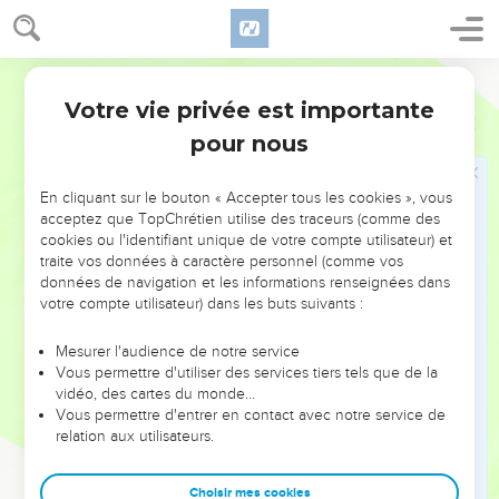
sandales. Lui, il vous baptisera avec le feu de l’Esprit Saint.
12
Dans la cour, il tient son van dans les mains pour séparer
Parole de Vie
le grain de la paille. Il va ranger son grain dans le grenier,
Votre vie privée est importante
mais la paille, il va la brûler dans le feu qui ne s’éteint pas. »
Matthieu
3
pour nous
Le baptême de Jésus
En cliquant sur le bouton « Accepter tous les cookies », vous
13
Alors Jésus vient de la Galilée jusqu’au Jourdain. Il arrive
acceptez que TopChrétien utilise des traceurs (comme des
auprès de Jean pour que Jean le baptise,
cookies ou l'identifiant unique de votre compte utilisateur) et
traite vos données à caractère personnel (comme vos
14
mais Jean n’est pas d’accord. Il dit à Jésus : « C’est moi qui
données de navigation et les informations renseignées dans
ai besoin d’être baptisé par toi, et c’est toi qui viens vers
votre compte utilisateur) dans les buts suivants :
moi ! »
15
Jésus lui répond : « Accepte cela pour le moment. Oui,
Mesurer l'audience de notre service
Vous permettre d'utiliser des services tiers tels que de la
c’est ainsi que nous devons faire tout ce que Dieu
vidéo, des cartes du monde…
demande. » Alors Jean accepte.
Vous permettre d'entrer en contact avec notre service de
16
relation aux utilisateurs.
Dès que Jésus est baptisé, il sort de l’eau. Au même
moment, le ciel s’ouvre. Jésus voit l’Esprit de Dieu qui
descend comme une colombe et qui vient sur lui.
Choisir mes cookies