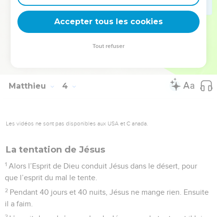
17
Une voix vient du ciel et dit : « Celui-ci est mon Fils très
Accepter tous les cookies
aimé. C’est lui que j’ai choisi avec joie. »
© Société biblique française – Bibli’O, 2000, avec autorisation. Pour vous procurer
Tout refuser
une Bible imprimée, rendez-vous sur www.editionsbiblio.fr
Matthieu
4
Les vidéos ne sont pas disponibles aux USA et C anada.
La tentation de Jésus
1
Alors l’Esprit de Dieu conduit Jésus dans le désert, pour
que l’esprit du mal le tente.
2
Pendant 40 jours et 40 nuits, Jésus ne mange rien. Ensuite
il a faim.
3