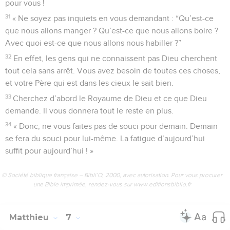
pour vous !
31
« Ne soyez pas inquiets en vous demandant : “Qu’est-ce
que nous allons manger ? Qu’est-ce que nous allons boire ?
Avec quoi est-ce que nous allons nous habiller ?”
32
En effet, les gens qui ne connaissent pas Dieu cherchent
tout cela sans arrêt. Vous avez besoin de toutes ces choses,
et votre Père qui est dans les cieux le sait bien.
33
Cherchez d’abord le Royaume de Dieu et ce que Dieu
demande. Il vous donnera tout le reste en plus.
34
« Donc, ne vous faites pas de souci pour demain. Demain
se fera du souci pour lui-même. La fatigue d’aujourd’hui
suffit pour aujourd’hui ! »
© Société biblique française – Bibli’O, 2000, avec autorisation. Pour vous procurer
une Bible imprimée, rendez-vous sur www.editionsbiblio.fr
Matthieu
7