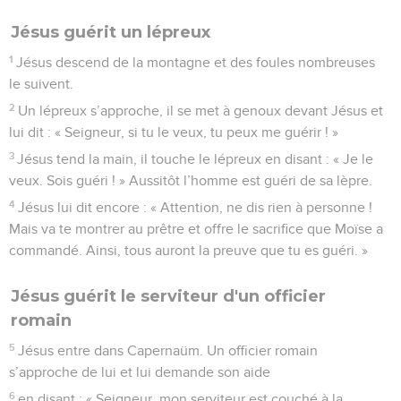
Jésus guérit un lépreux
1
Jésus descend de la montagne et des foules nombreuses
le suivent.
2
Un lépreux s’approche, il se met à genoux devant Jésus et
lui dit : « Seigneur, si tu le veux, tu peux me guérir ! »
3
Jésus tend la main, il touche le lépreux en disant : « Je le
veux. Sois guéri ! » Aussitôt l’homme est guéri de sa lèpre.
4
Jésus lui dit encore : « Attention, ne dis rien à personne !
Mais va te montrer au prêtre et offre le sacrifice que Moïse a
commandé. Ainsi, tous auront la preuve que tu es guéri. »
Jésus guérit le serviteur d'un officier
romain
5
Jésus entre dans Capernaüm. Un officier romain
s’approche de lui et lui demande son aide
6
en disant : « Seigneur, mon serviteur est couché à la