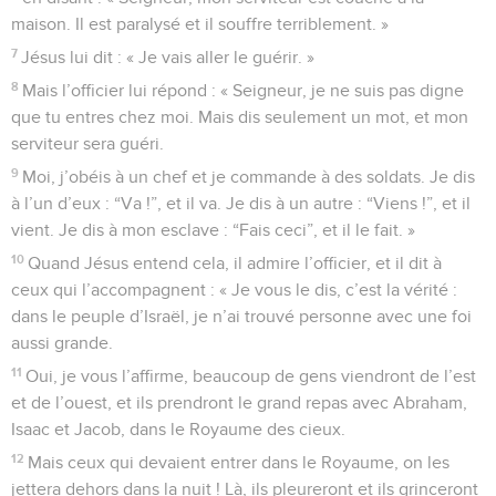
maison. Il est paralysé et il souffre terriblement. »
7
Jésus lui dit : « Je vais aller le guérir. »
8
Mais l’officier lui répond : « Seigneur, je ne suis pas digne
que tu entres chez moi. Mais dis seulement un mot, et mon
serviteur sera guéri.
9
Moi, j’obéis à un chef et je commande à des soldats. Je dis
à l’un d’eux : “Va !”, et il va. Je dis à un autre : “Viens !”, et il
vient. Je dis à mon esclave : “Fais ceci”, et il le fait. »
10
Quand Jésus entend cela, il admire l’officier, et il dit à
ceux qui l’accompagnent : « Je vous le dis, c’est la vérité :
dans le peuple d’Israël, je n’ai trouvé personne avec une foi
aussi grande.
11
Oui, je vous l’affirme, beaucoup de gens viendront de l’est
et de l’ouest, et ils prendront le grand repas avec Abraham,
Isaac et Jacob, dans le Royaume des cieux.
12
Mais ceux qui devaient entrer dans le Royaume, on les
jettera dehors dans la nuit ! Là, ils pleureront et ils grinceront