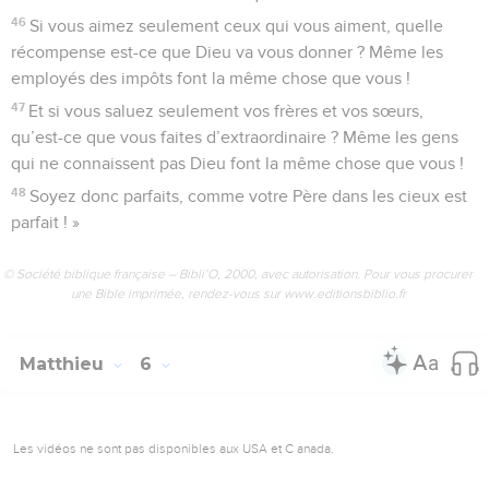
46
Si vous aimez seulement ceux qui vous aiment, quelle
récompense est-ce que Dieu va vous donner ? Même les
employés des impôts font la même chose que vous !
47
Et si vous saluez seulement vos frères et vos sœurs,
qu’est-ce que vous faites d’extraordinaire ? Même les gens
qui ne connaissent pas Dieu font la même chose que vous !
48
Soyez donc parfaits, comme votre Père dans les cieux est
parfait ! »
© Société biblique française – Bibli’O, 2000, avec autorisation. Pour vous procurer
une Bible imprimée, rendez-vous sur www.editionsbiblio.fr
Matthieu
6
Les vidéos ne sont pas disponibles aux USA et C anada.