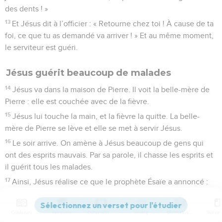
des dents ! »
13
Et Jésus dit à l’officier : « Retourne chez toi ! À cause de ta
foi, ce que tu as demandé va arriver ! » Et au même moment,
le serviteur est guéri.
Jésus guérit beaucoup de malades
14
Jésus va dans la maison de Pierre. Il voit la belle-mère de
Pierre : elle est couchée avec de la fièvre.
15
Jésus lui touche la main, et la fièvre la quitte. La belle-
mère de Pierre se lève et elle se met à servir Jésus.
16
Le soir arrive. On amène à Jésus beaucoup de gens qui
ont des esprits mauvais. Par sa parole, il chasse les esprits et
il guérit tous les malades.
17
Ainsi, Jésus réalise ce que le prophète Ésaïe a annoncé :
« Il a pris ce qui nous fait souffrir et il a porté sur lui nos
maladies. »
Contenus
Versions
Commentaires
Strong
Dictionnaire