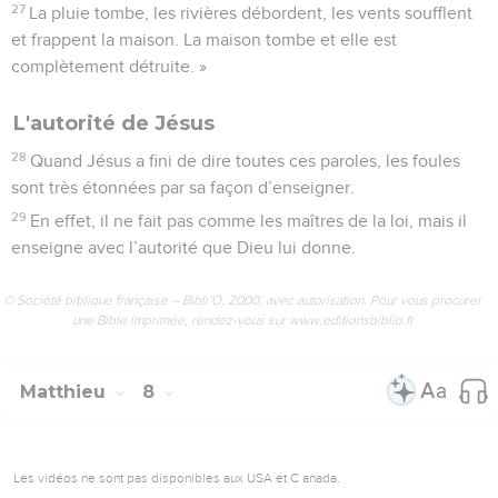
27
La pluie tombe, les rivières débordent, les vents soufflent
et frappent la maison. La maison tombe et elle est
complètement détruite. »
L'autorité de Jésus
28
Quand Jésus a fini de dire toutes ces paroles, les foules
sont très étonnées par sa façon d’enseigner.
29
En effet, il ne fait pas comme les maîtres de la loi, mais il
enseigne avec l’autorité que Dieu lui donne.
© Société biblique française – Bibli’O, 2000, avec autorisation. Pour vous procurer
une Bible imprimée, rendez-vous sur www.editionsbiblio.fr
Matthieu
8
Les vidéos ne sont pas disponibles aux USA et C anada.