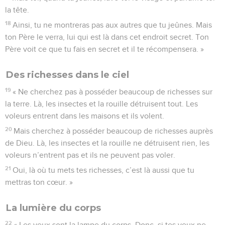
la tête.
18
Ainsi, tu ne montreras pas aux autres que tu jeûnes. Mais
ton Père le verra, lui qui est là dans cet endroit secret. Ton
Père voit ce que tu fais en secret et il te récompensera. »
Des richesses dans le ciel
19
« Ne cherchez pas à posséder beaucoup de richesses sur
la terre. Là, les insectes et la rouille détruisent tout. Les
voleurs entrent dans les maisons et ils volent.
20
Mais cherchez à posséder beaucoup de richesses auprès
de Dieu. Là, les insectes et la rouille ne détruisent rien, les
voleurs n’entrent pas et ils ne peuvent pas voler.
21
Oui, là où tu mets tes richesses, c’est là aussi que tu
mettras ton cœur. »
La lumière du corps
22
« Les yeux sont la lampe du corps. Donc, si tes yeux ne