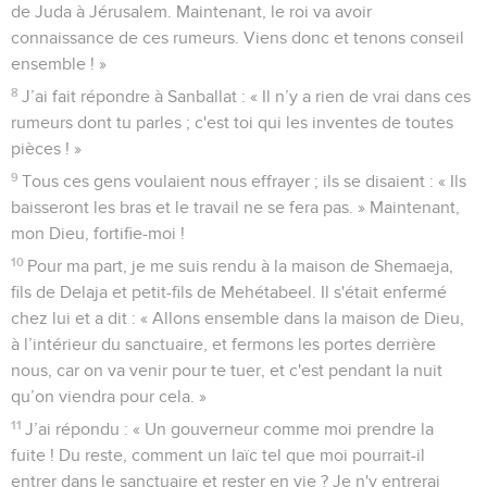
de Juda à Jérusalem. Maintenant, le roi va avoir
connaissance de ces rumeurs. Viens donc et tenons conseil
ensemble ! »
8
J’ai fait répondre à Sanballat : « Il n’y a rien de vrai dans ces
rumeurs dont tu parles ; c'est toi qui les inventes de toutes
pièces ! »
9
Tous ces gens voulaient nous effrayer ; ils se disaient : « Ils
baisseront les bras et le travail ne se fera pas. » Maintenant,
mon Dieu, fortifie-moi !
10
Pour ma part, je me suis rendu à la maison de Shemaeja,
fils de Delaja et petit-fils de Mehétabeel. Il s'était enfermé
chez lui et a dit : « Allons ensemble dans la maison de Dieu,
à l’intérieur du sanctuaire, et fermons les portes derrière
nous, car on va venir pour te tuer, et c'est pendant la nuit
qu’on viendra pour cela. »
11
J’ai répondu : « Un gouverneur comme moi prendre la
fuite ! Du reste, comment un laïc tel que moi pourrait-il
entrer dans le sanctuaire et rester en vie ? Je n'y entrerai