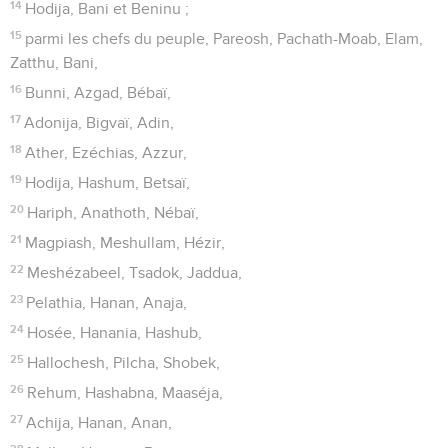
14
Hodija, Bani et Beninu ;
15
parmi les chefs du peuple, Pareosh, Pachath-Moab, Elam,
Zatthu, Bani,
16
Bunni, Azgad, Bébaï,
17
Adonija, Bigvaï, Adin,
18
Ather, Ezéchias, Azzur,
19
Hodija, Hashum, Betsaï,
20
Hariph, Anathoth, Nébaï,
21
Magpiash, Meshullam, Hézir,
22
Meshézabeel, Tsadok, Jaddua,
23
Pelathia, Hanan, Anaja,
24
Hosée, Hanania, Hashub,
25
Hallochesh, Pilcha, Shobek,
26
Rehum, Hashabna, Maaséja,
27
Achija, Hanan, Anan,