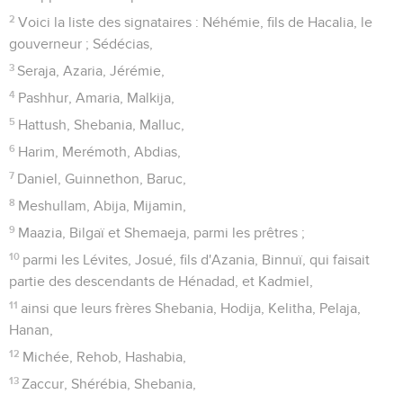
2
Voici la liste des signataires : Néhémie, fils de Hacalia, le
gouverneur ; Sédécias,
3
Seraja, Azaria, Jérémie,
4
Pashhur, Amaria, Malkija,
5
Hattush, Shebania, Malluc,
6
Harim, Merémoth, Abdias,
7
Daniel, Guinnethon, Baruc,
8
Meshullam, Abija, Mijamin,
9
Maazia, Bilgaï et Shemaeja, parmi les prêtres ;
10
parmi les Lévites, Josué, fils d'Azania, Binnuï, qui faisait
partie des descendants de Hénadad, et Kadmiel,
11
ainsi que leurs frères Shebania, Hodija, Kelitha, Pelaja,
Hanan,
12
Michée, Rehob, Hashabia,
13
Zaccur, Shérébia, Shebania,