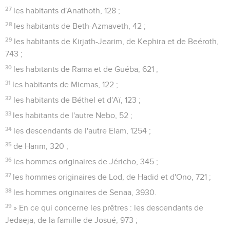
27
les habitants d'Anathoth, 128 ;
28
les habitants de Beth-Azmaveth, 42 ;
29
les habitants de Kirjath-Jearim, de Kephira et de Beéroth,
743 ;
30
les habitants de Rama et de Guéba, 621 ;
31
les habitants de Micmas, 122 ;
32
les habitants de Béthel et d'Aï, 123 ;
33
les habitants de l'autre Nebo, 52 ;
34
les descendants de l'autre Elam, 1254 ;
35
de Harim, 320 ;
36
les hommes originaires de Jéricho, 345 ;
37
les hommes originaires de Lod, de Hadid et d'Ono, 721 ;
38
les hommes originaires de Senaa, 3930.
39
» En ce qui concerne les prêtres : les descendants de
Jedaeja, de la famille de Josué, 973 ;