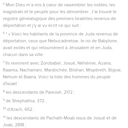
5
Mon Dieu m’a mis à cœur de rassembler les nobles, les
magistrats et le peuple pour les dénombrer. J’ai trouvé le
registre généalogique des premiers Israélites revenus de
déportation et j'y ai vu écrit ce qui suit :
6
* « Voici les habitants de la province de Juda revenus de
déportation, ceux que Nebucadnetsar, le roi de Babylone,
avait exilés et qui retournèrent à Jérusalem et en Juda,
chacun dans sa ville.
7
Ils revinrent avec Zorobabel, Josué, Néhémie, Azaria,
Raamia, Nachamani, Mardochée, Bilshan, Mispéreth, Bigvaï,
Nehum et Baana. Voici la liste des hommes du peuple
d'Israël :
8
les descendants de Pareosh, 2172 ;
9
de Shephathia, 372 ;
10
d'Arach, 652 ;
11
les descendants de Pachath-Moab issus de Josué et de
Joab, 2818 ;