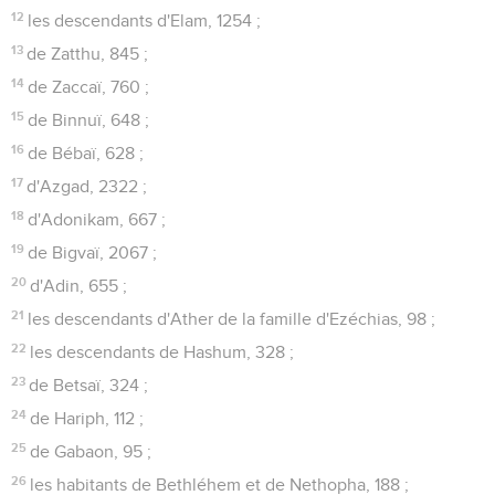
12
les descendants d'Elam, 1254 ;
13
de Zatthu, 845 ;
14
de Zaccaï, 760 ;
15
de Binnuï, 648 ;
16
de Bébaï, 628 ;
17
d'Azgad, 2322 ;
18
d'Adonikam, 667 ;
19
de Bigvaï, 2067 ;
20
d'Adin, 655 ;
21
les descendants d'Ather de la famille d'Ezéchias, 98 ;
22
les descendants de Hashum, 328 ;
23
de Betsaï, 324 ;
24
de Hariph, 112 ;
25
de Gabaon, 95 ;
26
les habitants de Bethléhem et de Nethopha, 188 ;