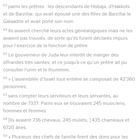
63
parmi les prêtres : les descendants de Hobaja, d'Hakkots
et de Barzillaï, qui avait épousé une des filles de Barzillaï le
Galaadite et avait porté son nom.
64
Ils avaient cherché leurs actes généalogiques mais ne les
avaient pas trouvés, de sorte qu’ils furent déclarés impurs
pour l’exercice de la fonction de prêtre.
65
Le gouverneur de Juda leur interdit de manger des
offrandes très saintes, et ce jusqu'à ce qu’un prêtre ait pu
consulter l'urim et le thummim.
66
» L'assemblée d’Israël tout entière se composait de 42'360
personnes,
67
sans compter leurs serviteurs et leurs servantes, au
nombre de 7337. Parmi eux se trouvaient 245 musiciens,
hommes et femmes.
68
[Ils avaient 736 chevaux, 245 mulets, ] 435 chameaux et
6720 ânes.
69
» Plusieurs des chefs de famille firent des dons pour les