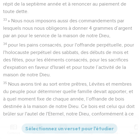
répit de la septième année et à renoncer au paiement de
toute dette.
33
» Nous nous imposons aussi des commandements par
lesquels nous nous obligeons à donner 4 grammes d’argent
par an pour le service de la maison de notre Dieu,
34
pour les pains consacrés, pour l'offrande perpétuelle, pour
l'holocauste perpétuel des sabbats, des débuts de mois et
des fêtes, pour les éléments consacrés, pour les sacrifices
d'expiation en faveur d'Israël et pour toute l’activité de la
maison de notre Dieu.
35
Nous avons tiré au sort entre prêtres, Lévites et membres
du peuple pour déterminer quelle famille devait apporter, et
à quel moment fixe de chaque année, l’offrande de bois
destinée à la maison de notre Dieu. Ce bois est celui qui doit
brûler sur l'autel de l'Eternel, notre Dieu, conformément à ce
qui est écrit dans la loi.
36
» Nous nous engageons à amener chaque année à la
Contenus
Versions
Commentaires
Strong
Dictionnaire
maison de l'Eternel les premiers produits de notre sol et les