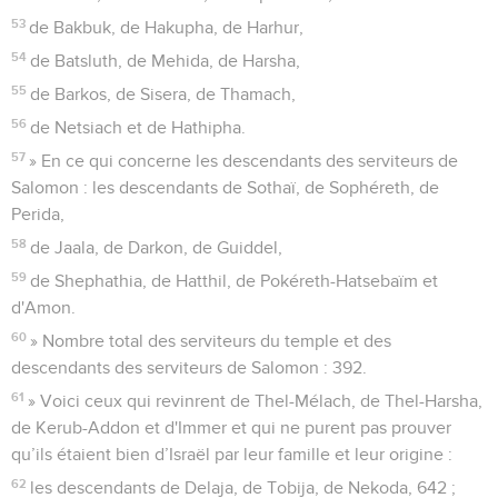
53
de Bakbuk, de Hakupha, de Harhur,
54
de Batsluth, de Mehida, de Harsha,
55
de Barkos, de Sisera, de Thamach,
56
de Netsiach et de Hathipha.
57
» En ce qui concerne les descendants des serviteurs de
Salomon : les descendants de Sothaï, de Sophéreth, de
Perida,
58
de Jaala, de Darkon, de Guiddel,
59
de Shephathia, de Hatthil, de Pokéreth-Hatsebaïm et
d'Amon.
60
» Nombre total des serviteurs du temple et des
descendants des serviteurs de Salomon : 392.
61
» Voici ceux qui revinrent de Thel-Mélach, de Thel-Harsha,
de Kerub-Addon et d'Immer et qui ne purent pas prouver
qu’ils étaient bien d’Israël par leur famille et leur origine :
62
les descendants de Delaja, de Tobija, de Nekoda, 642 ;