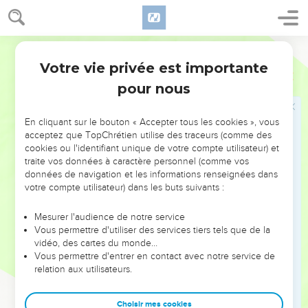
14
De plus, dès le jour où le roi m'a désigné pour que je sois
leur gouverneur dans le pays de Juda, soit depuis la
Segond 21
vingtième année du règne d’Artaxerxès et jusqu'à la trente-
Votre vie privée est importante
deuxième année, pendant ces 12 ans, ni moi ni ma parenté
Néhémie
5
n'avons vécu des revenus octroyés au gouverneur.
pour nous
15
Mes prédécesseurs faisaient peser de lourdes charges sur
le peuple ; ils exigeaient de lui du pain et du vin, ainsi que
En cliquant sur le bouton « Accepter tous les cookies », vous
acceptez que TopChrétien utilise des traceurs (comme des
40 pièces d'argent ; leurs serviteurs, eux aussi, exerçaient
cookies ou l'identifiant unique de votre compte utilisateur) et
une domination sur le peuple. Pour ma part, je n'ai pas agi de
traite vos données à caractère personnel (comme vos
cette manière, et ce par crainte de Dieu.
données de navigation et les informations renseignées dans
votre compte utilisateur) dans les buts suivants :
16
J'ai même travaillé à la réparation de cette muraille et je
n’ai acheté aucun champ. De plus, mes serviteurs étaient
Mesurer l'audience de notre service
tous ensemble occupés à ce travail.
Vous permettre d'utiliser des services tiers tels que de la
17
vidéo, des cartes du monde…
J'admettais à ma table 150 Juifs et magistrats, sans
Vous permettre d'entrer en contact avec notre service de
compter ceux qui venaient chez nous des nations
relation aux utilisateurs.
environnantes.
18
Chaque jour, on m'apprêtait un bœuf, six moutons de
Choisir mes cookies