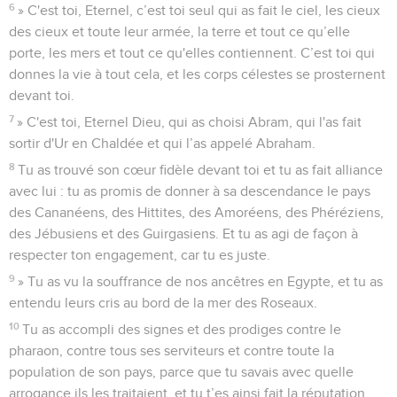
6
» C'est toi, Eternel, c’est toi seul qui as fait le ciel, les cieux
des cieux et toute leur armée, la terre et tout ce qu’elle
porte, les mers et tout ce qu'elles contiennent. C’est toi qui
donnes la vie à tout cela, et les corps célestes se prosternent
devant toi.
7
» C'est toi, Eternel Dieu, qui as choisi Abram, qui l'as fait
sortir d'Ur en Chaldée et qui l’as appelé Abraham.
8
Tu as trouvé son cœur fidèle devant toi et tu as fait alliance
avec lui : tu as promis de donner à sa descendance le pays
des Cananéens, des Hittites, des Amoréens, des Phéréziens,
des Jébusiens et des Guirgasiens. Et tu as agi de façon à
respecter ton engagement, car tu es juste.
9
» Tu as vu la souffrance de nos ancêtres en Egypte, et tu as
entendu leurs cris au bord de la mer des Roseaux.
10
Tu as accompli des signes et des prodiges contre le
pharaon, contre tous ses serviteurs et contre toute la
population de son pays, parce que tu savais avec quelle
arrogance ils les traitaient, et tu t’es ainsi fait la réputation