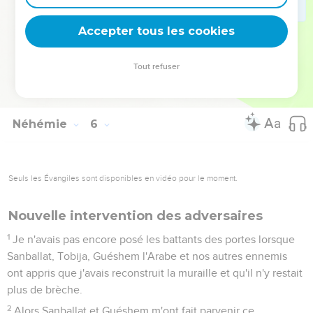
choix et de la volaille, et ce à mes frais, et tous les dix jours
on préparait en abondance toutes sortes de vins. Malgré
Accepter tous les cookies
cela, je n'ai pas réclamé les revenus octroyés au gouverneur,
car de lourdes charges pesaient déjà sur ce peuple.
Tout refuser
19
Mon Dieu, souviens-toi pour mon bien de tout ce que j'ai
fait pour ce peuple !
Néhémie
6
Seuls les Évangiles sont disponibles en vidéo pour le moment.
Nouvelle intervention des adversaires
1
Je n'avais pas encore posé les battants des portes lorsque
Sanballat, Tobija, Guéshem l'Arabe et nos autres ennemis
ont appris que j'avais reconstruit la muraille et qu'il n'y restait
plus de brèche.
2
Alors Sanballat et Guéshem m'ont fait parvenir ce