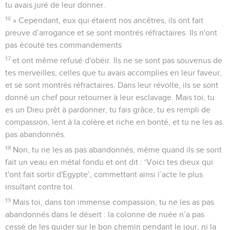
tu avais juré de leur donner.
16
» Cependant, eux qui étaient nos ancêtres, ils ont fait
preuve d’arrogance et se sont montrés réfractaires. Ils n'ont
pas écouté tes commandements
17
et ont même refusé d'obéir. Ils ne se sont pas souvenus de
tes merveilles, celles que tu avais accomplies en leur faveur,
et se sont montrés réfractaires. Dans leur révolte, ils se sont
donné un chef pour retourner à leur esclavage. Mais toi, tu
es un Dieu prêt à pardonner, tu fais grâce, tu es rempli de
compassion, lent à la colère et riche en bonté, et tu ne les as
pas abandonnés.
18
Non, tu ne les as pas abandonnés, même quand ils se sont
fait un veau en métal fondu et ont dit : ‘Voici tes dieux qui
t'ont fait sortir d'Egypte’, commettant ainsi l’acte le plus
insultant contre toi.
19
Mais toi, dans ton immense compassion, tu ne les as pas
abandonnés dans le désert : la colonne de nuée n’a pas
cessé de les guider sur le bon chemin pendant le jour, ni la