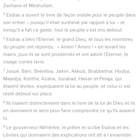
Zacharie et Meshullam.
5
Esdras a ouvert le livre de façon visible pour le peuple dans
son entier – puisqu’il était surélevé par rapport à lui – et
lorsqu'il a fait ce geste, tout le peuple s’est mis debout.
6
Esdras a béni l'Eternel, le grand Dieu, et tous les membres
du peuple ont répondu : « Amen ! Amen ! » en levant les
mains, puis ils se sont prosternés et ont adoré l'Eternel, le
visage contre terre.
7
Josué, Bani, Shérébia, Jamin, Akkub, Shabbethaï, Hodija,
Maaséja, Kelitha, Azaria, Jozabad, Hanan et Pelaja, qui
étaient lévites, expliquaient la loi au peuple, et celui-ci est
resté debout sur place.
8
Ils lisaient distinctement dans le livre de la loi de Dieu et ils
en donnaient le sens pour faire comprendre ce qu'ils avaient
lu.
9
Le gouverneur Néhémie, le prêtre et scribe Esdras et les
Lévites qui donnaient des explications ont dit à l’ensemble