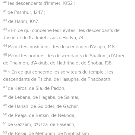
40
les descendants d'Immer, 1052 ;
41
de Pashhur, 1247 ;
42
de Harim, 1017.
43
» En ce qui concerne les Lévites : les descendants de
Josué et de Kadmiel issus d'Hodva, 74.
44
Parmi les musiciens : les descendants d'Asaph, 148.
45
Parmi les portiers : les descendants de Shallum, d'Ather,
de Thalmon, d'Akkub, de Hathitha et de Shobaï, 138.
46
» En ce qui concerne les serviteurs du temple : les
descendants de Tsicha, de Hasupha, de Thabbaoth,
47
de Kéros, de Sia, de Padon,
48
de Lebana, de Hagaba, de Salmaï,
49
de Hanan, de Guiddel, de Gachar,
50
de Reaja, de Retsin, de Nekoda,
51
de Gazzam, d'Uzza, de Paséach,
52
de Bésaï, de Mehunim, de Nephishsim,