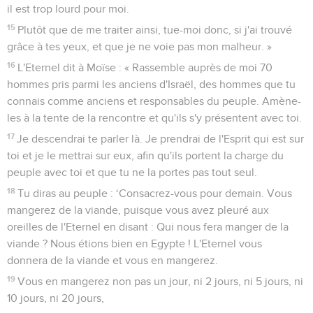
il est trop lourd pour moi.
15
Plutôt que de me traiter ainsi, tue-moi donc, si j'ai trouvé
grâce à tes yeux, et que je ne voie pas mon malheur. »
16
L'Eternel dit à Moïse : « Rassemble auprès de moi 70
hommes pris parmi les anciens d'Israël, des hommes que tu
connais comme anciens et responsables du peuple. Amène-
les à la tente de la rencontre et qu'ils s'y présentent avec toi.
17
Je descendrai te parler là. Je prendrai de l'Esprit qui est sur
toi et je le mettrai sur eux, afin qu'ils portent la charge du
peuple avec toi et que tu ne la portes pas tout seul.
18
Tu diras au peuple : ‘Consacrez-vous pour demain. Vous
mangerez de la viande, puisque vous avez pleuré aux
oreilles de l'Eternel en disant : Qui nous fera manger de la
viande ? Nous étions bien en Egypte ! L'Eternel vous
donnera de la viande et vous en mangerez.
19
Vous en mangerez non pas un jour, ni 2 jours, ni 5 jours, ni
10 jours, ni 20 jours,