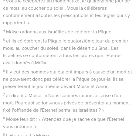
Vous la célébrerez au moment fixé, le quatorzième jour de
ce mois, au coucher du soleil. Vous la célébrerez
conformément à toutes les prescriptions et les règles qui s'y
rapportent. »
4
Moïse ordonna aux Israélites de célébrer la Pâque,
5
et ils célébrèrent la Pâque le quatorzième jour du premier
mois, au coucher du soleil, dans le désert du Sinaï. Les
Israélites se conformèrent à tous les ordres que l'Eternel
avait donnés à Moïse.
6
Il y eut des hommes qui étaient impurs à cause d'un mort et
ne pouvaient donc pas célébrer la Pâque ce jour-là. Ils se
présentèrent le jour même devant Moïse et Aaron
7
et dirent à Moïse : « Nous sommes impurs à cause d'un
mort. Pourquoi serions-nous privés de présenter au moment
fixé l'offrande de l'Eternel parmi les Israélites ? »
8
Moïse leur dit : « Attendez que je sache ce que l'Eternel
vous ordonne. »
9
L'Eternel dit à Moïse :