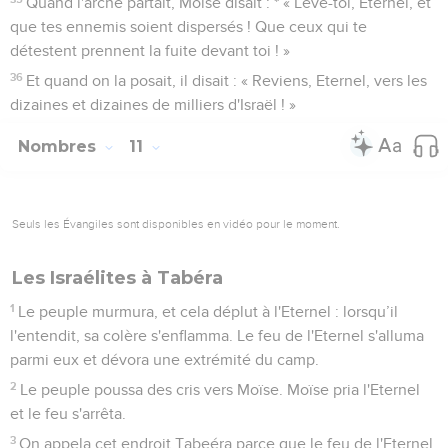
Quand l'arche partait, Moïse disait : * « Lève-toi, Eternel, et
que tes ennemis soient dispersés ! Que ceux qui te
détestent prennent la fuite devant toi ! »
36
Et quand on la posait, il disait : « Reviens, Eternel, vers les
dizaines et dizaines de milliers d'Israël ! »
Nombres
11
Seuls les Évangiles sont disponibles en vidéo pour le moment.
Les Israélites à Tabéra
1
Le peuple murmura, et cela déplut à l'Eternel : lorsqu’il
l'entendit, sa colère s'enflamma. Le feu de l'Eternel s'alluma
parmi eux et dévora une extrémité du camp.
2
Le peuple poussa des cris vers Moïse. Moïse pria l'Eternel
et le feu s'arrêta.
3
On appela cet endroit Tabeéra parce que le feu de l'Eternel