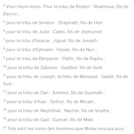
4
Voici leurs noms. Pour la tribu de Ruben : Shammua, fils de
Zaccur ;
5
pour la tribu de Siméon : Shaphath, fils de Hori ;
6
pour la tribu de Juda : Caleb, fils de Jephunné ;
7
pour la tribu d'Issacar : Jigual, fils de Joseph ;
8
pour la tribu d'Ephraïm : Hosée, fils de Nun ;
9
pour la tribu de Benjamin : Palthi, fils de Raphu ;
10
pour la tribu de Zabulon : Gaddiel, fils de Sodi ;
11
pour la tribu de Joseph, la tribu de Manassé : Gaddi, fils de
Susi ;
12
pour la tribu de Dan : Ammiel, fils de Guemalli ;
13
pour la tribu d'Aser : Sethur, fils de Micaël ;
14
pour la tribu de Nephthali : Nachbi, fils de Vophsi ;
15
pour la tribu de Gad : Guéuel, fils de Maki.
16
Tels sont les noms des hommes que Moïse envoya pour