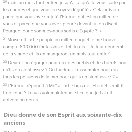
20
mais un mois tout entier, jusqu'à ce qu'elle vous sorte par
les narines et que vous en soyez dégoûtés. Cela arrivera
parce que vous avez rejeté l'Eternel qui est au milieu de
vous et parce que vous avez pleuré devant lui en disant :
Pourquoi donc sommes-nous sortis d'Egypte ?’ »
21
Moïse dit : « Le peuple au milieu duquel je me trouve
compte 600'000 fantassins et toi, tu dis : ‘Je leur donnerai
de la viande et ils en mangeront un mois tout entier’ !
22
Devra-t-on égorger pour eux des brebis et des bœufs pour
qu'ils en aient assez ? Ou faudra-t-il rassembler pour eux
tous les poissons de la mer pour qu'ils en aient assez ? »
23
L'Eternel répondit à Moïse : « Le bras de l'Eternel serait-il
trop court ? Tu vas voir maintenant si ce que je t'ai dit
arrivera ou non. »
Dieu donne de son Esprit aux soixante-dix
anciens
24