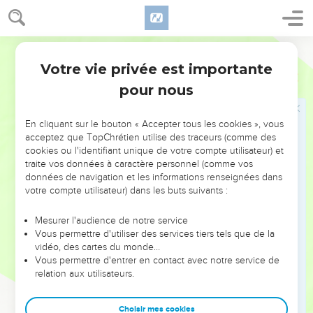
fassent l'expiation pour les Israélites et que les Israélites ne
soient frappés d'aucun fléau en s'approchant du sanctuaire. »
20
Segond 21
Moïse, Aaron et toute l'assemblée des Israélites firent pour
les Lévites tout ce que l'Eternel avait ordonné à Moïse à leur
Votre vie privée est importante
Nombres
8
sujet. C’est ainsi que les Israélites agirent envers eux.
pour nous
21
Les Lévites se purifièrent et lavèrent leurs vêtements.
Aaron fit pour eux le geste de présentation, comme pour une
En cliquant sur le bouton « Accepter tous les cookies », vous
offrande, devant l'Eternel, et il fit l'expiation pour eux afin de
acceptez que TopChrétien utilise des traceurs (comme des
cookies ou l'identifiant unique de votre compte utilisateur) et
les purifier.
traite vos données à caractère personnel (comme vos
22
Après cela, les Lévites vinrent faire leur service dans la
données de navigation et les informations renseignées dans
tente de la rencontre, aux côtés d'Aaron et de ses fils,
votre compte utilisateur) dans les buts suivants :
conformément à ce que l'Eternel avait ordonné à Moïse à
Mesurer l'audience de notre service
leur sujet. C’est ainsi que l’on agit envers eux.
Vous permettre d'utiliser des services tiers tels que de la
23
L'Eternel dit à Moïse :
vidéo, des cartes du monde…
Vous permettre d'entrer en contact avec notre service de
24
« Voici ce qui concerne les Lévites. Dès l'âge de 25 ans,
relation aux utilisateurs.
tout Lévite entrera au service de la tente de la rencontre
pour y exercer une fonction.
Choisir mes cookies