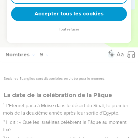
25
Dès l'âge de 50 ans, il quittera sa fonction et ne servira
plus.
Accepter tous les cookies
26
Il aidera ses frères dans la tente de la rencontre pour
garder ce qui est confié à leur responsabilité, mais il ne fera
Tout refuser
plus de service. Voilà comment tu agiras envers les Lévites
pour ce qui concerne leurs fonctions. »
Nombres
9
Seuls les Évangiles sont disponibles en vidéo pour le moment.
La date de la célébration de la Pâque
1
L'Eternel parla à Moïse dans le désert du Sinaï, le premier
mois de la deuxième année après leur sortie d'Egypte.
2
Il dit : « Que les Israélites célèbrent la Pâque au moment
fixé.
3