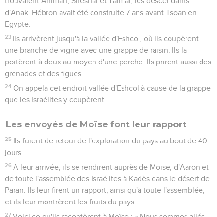
trouvaient Ahiman, Shéshaï et Talmaï, les descendants
d'Anak. Hébron avait été construite 7 ans avant Tsoan en
Egypte.
23
Ils arrivèrent jusqu'à la vallée d'Eshcol, où ils coupèrent
une branche de vigne avec une grappe de raisin. Ils la
portèrent à deux au moyen d'une perche. Ils prirent aussi des
grenades et des figues.
24
On appela cet endroit vallée d'Eshcol à cause de la grappe
que les Israélites y coupèrent.
Les envoyés de Moïse font leur rapport
25
Ils furent de retour de l'exploration du pays au bout de 40
jours.
26
A leur arrivée, ils se rendirent auprès de Moïse, d'Aaron et
de toute l'assemblée des Israélites à Kadès dans le désert de
Paran. Ils leur firent un rapport, ainsi qu'à toute l'assemblée,
et ils leur montrèrent les fruits du pays.
27
Voici ce qu'ils racontèrent à Moïse : « Nous sommes allés