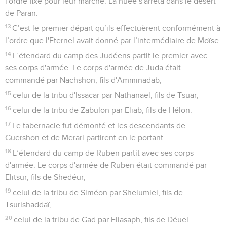
l'ordre fixé pour leur marche. La nuée s'arrêta dans le désert
de Paran.
13
C’est le premier départ qu’ils effectuèrent conformément à
l’ordre que l'Eternel avait donné par l’intermédiaire de Moïse.
14
L’étendard du camp des Judéens partit le premier avec
ses corps d'armée. Le corps d'armée de Juda était
commandé par Nachshon, fils d'Amminadab,
15
celui de la tribu d'Issacar par Nathanaël, fils de Tsuar,
16
celui de la tribu de Zabulon par Eliab, fils de Hélon.
17
Le tabernacle fut démonté et les descendants de
Guershon et de Merari partirent en le portant.
18
L’étendard du camp de Ruben partit avec ses corps
d'armée. Le corps d'armée de Ruben était commandé par
Elitsur, fils de Shedéur,
19
celui de la tribu de Siméon par Shelumiel, fils de
Tsurishaddaï,
20
celui de la tribu de Gad par Eliasaph, fils de Déuel.