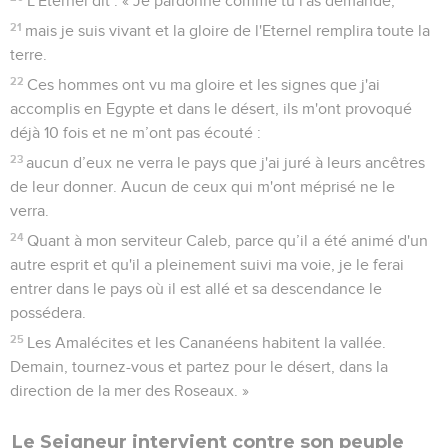
L'Eternel dit : « Je pardonne comme tu l'as demandé,
21
mais je suis vivant et la gloire de l'Eternel remplira toute la
terre.
22
Ces hommes ont vu ma gloire et les signes que j'ai
accomplis en Egypte et dans le désert, ils m'ont provoqué
déjà 10 fois et ne m’ont pas écouté :
23
aucun d’eux ne verra le pays que j'ai juré à leurs ancêtres
de leur donner. Aucun de ceux qui m'ont méprisé ne le
verra.
24
Quant à mon serviteur Caleb, parce qu’il a été animé d'un
autre esprit et qu'il a pleinement suivi ma voie, je le ferai
entrer dans le pays où il est allé et sa descendance le
possédera.
25
Les Amalécites et les Cananéens habitent la vallée.
Demain, tournez-vous et partez pour le désert, dans la
direction de la mer des Roseaux. »
Le Seigneur intervient contre son peuple