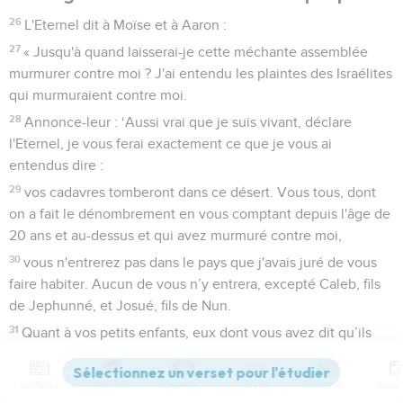
26
L'Eternel dit à Moïse et à Aaron :
27
« Jusqu'à quand laisserai-je cette méchante assemblée
murmurer contre moi ? J'ai entendu les plaintes des Israélites
qui murmuraient contre moi.
28
Annonce-leur : ‘Aussi vrai que je suis vivant, déclare
l'Eternel, je vous ferai exactement ce que je vous ai
entendus dire :
29
vos cadavres tomberont dans ce désert. Vous tous, dont
on a fait le dénombrement en vous comptant depuis l'âge de
20 ans et au-dessus et qui avez murmuré contre moi,
30
vous n'entrerez pas dans le pays que j'avais juré de vous
faire habiter. Aucun de vous n’y entrera, excepté Caleb, fils
de Jephunné, et Josué, fils de Nun.
31
Quant à vos petits enfants, eux dont vous avez dit qu’ils
deviendraient une proie, je les y ferai entrer et ils
connaîtront le pays que vous avez dédaigné.
Contenus
Versions
Commentaires
Strong
Dictionnaire
32
Vos cadavres, à vous, tomberont dans le désert,