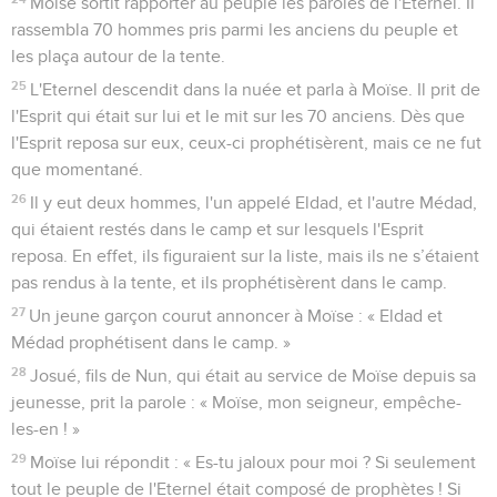
Moïse sortit rapporter au peuple les paroles de l'Eternel. Il
rassembla 70 hommes pris parmi les anciens du peuple et
les plaça autour de la tente.
25
L'Eternel descendit dans la nuée et parla à Moïse. Il prit de
l'Esprit qui était sur lui et le mit sur les 70 anciens. Dès que
l'Esprit reposa sur eux, ceux-ci prophétisèrent, mais ce ne fut
que momentané.
26
Il y eut deux hommes, l'un appelé Eldad, et l'autre Médad,
qui étaient restés dans le camp et sur lesquels l'Esprit
reposa. En effet, ils figuraient sur la liste, mais ils ne s’étaient
pas rendus à la tente, et ils prophétisèrent dans le camp.
27
Un jeune garçon courut annoncer à Moïse : « Eldad et
Médad prophétisent dans le camp. »
28
Josué, fils de Nun, qui était au service de Moïse depuis sa
jeunesse, prit la parole : « Moïse, mon seigneur, empêche-
les-en ! »
29
Moïse lui répondit : « Es-tu jaloux pour moi ? Si seulement
tout le peuple de l'Eternel était composé de prophètes ! Si