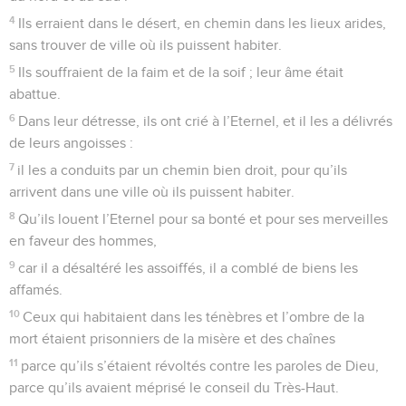
4
Ils erraient dans le désert, en chemin dans les lieux arides,
sans trouver de ville où ils puissent habiter.
5
Ils souffraient de la faim et de la soif ; leur âme était
abattue.
6
Dans leur détresse, ils ont crié à l’Eternel, et il les a délivrés
de leurs angoisses :
7
il les a conduits par un chemin bien droit, pour qu’ils
arrivent dans une ville où ils puissent habiter.
8
Qu’ils louent l’Eternel pour sa bonté et pour ses merveilles
en faveur des hommes,
9
car il a désaltéré les assoiffés, il a comblé de biens les
affamés.
10
Ceux qui habitaient dans les ténèbres et l’ombre de la
mort étaient prisonniers de la misère et des chaînes
11
parce qu’ils s’étaient révoltés contre les paroles de Dieu,
parce qu’ils avaient méprisé le conseil du Très-Haut.