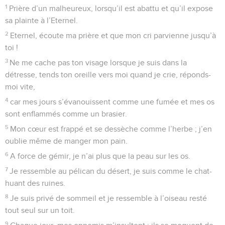
1
Prière d’un malheureux, lorsqu’il est abattu et qu’il expose
sa plainte à l’Eternel.
2
Eternel, écoute ma prière et que mon cri parvienne jusqu’à
toi !
3
Ne me cache pas ton visage lorsque je suis dans la
détresse, tends ton oreille vers moi quand je crie, réponds-
moi vite,
4
car mes jours s’évanouissent comme une fumée et mes os
sont enflammés comme un brasier.
5
Mon cœur est frappé et se dessèche comme l’herbe ; j’en
oublie même de manger mon pain.
6
A force de gémir, je n’ai plus que la peau sur les os.
7
Je ressemble au pélican du désert, je suis comme le chat-
huant des ruines.
8
Je suis privé de sommeil et je ressemble à l’oiseau resté
tout seul sur un toit.
9