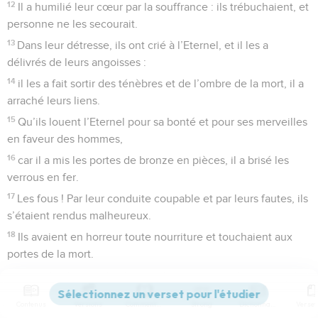
12
Il a humilié leur cœur par la souffrance : ils trébuchaient, et
personne ne les secourait.
13
Dans leur détresse, ils ont crié à l’Eternel, et il les a
délivrés de leurs angoisses :
14
il les a fait sortir des ténèbres et de l’ombre de la mort, il a
arraché leurs liens.
15
Qu’ils louent l’Eternel pour sa bonté et pour ses merveilles
en faveur des hommes,
16
car il a mis les portes de bronze en pièces, il a brisé les
verrous en fer.
17
Les fous ! Par leur conduite coupable et par leurs fautes, ils
s’étaient rendus malheureux.
18
Ils avaient en horreur toute nourriture et touchaient aux
portes de la mort.
19
Dans leur détresse, ils ont crié à l’Eternel, et il les a
délivrés de leurs angoisses :
Contenus
Versions
Commentaires
Strong
Dictionnaire
20
il a envoyé sa parole et les a guéris, il les a fait échapper à