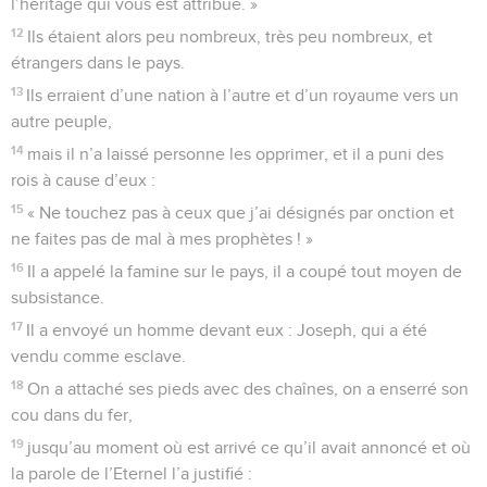
l’héritage qui vous est attribué. »
12
Ils étaient alors peu nombreux, très peu nombreux, et
étrangers dans le pays.
13
Ils erraient d’une nation à l’autre et d’un royaume vers un
autre peuple,
14
mais il n’a laissé personne les opprimer, et il a puni des
rois à cause d’eux :
15
« Ne touchez pas à ceux que j’ai désignés par onction et
ne faites pas de mal à mes prophètes ! »
16
Il a appelé la famine sur le pays, il a coupé tout moyen de
subsistance.
17
Il a envoyé un homme devant eux : Joseph, qui a été
vendu comme esclave.
18
On a attaché ses pieds avec des chaînes, on a enserré son
cou dans du fer,
19
jusqu’au moment où est arrivé ce qu’il avait annoncé et où
la parole de l’Eternel l’a justifié :