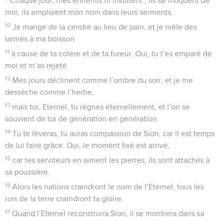
Chaque jour, mes ennemis m’insultent ; ils se moquent de
moi, ils emploient mon nom dans leurs serments.
10
Je mange de la cendre au lieu de pain, et je mêle des
larmes à ma boisson
11
à cause de ta colère et de ta fureur. Oui, tu t’es emparé de
moi et m’as rejeté.
12
Mes jours déclinent comme l’ombre du soir, et je me
dessèche comme l’herbe,
13
mais toi, Eternel, tu règnes éternellement, et l’on se
souvient de toi de génération en génération.
14
Tu te lèveras, tu auras compassion de Sion, car il est temps
de lui faire grâce. Oui, le moment fixé est arrivé,
15
car tes serviteurs en aiment les pierres, ils sont attachés à
sa poussière.
16
Alors les nations craindront le nom de l’Eternel, tous les
rois de la terre craindront ta gloire.
17
Quand l’Eternel reconstruira Sion, il se montrera dans sa