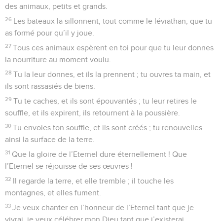
des animaux, petits et grands.
26
Les bateaux la sillonnent, tout comme le léviathan, que tu
as formé pour qu’il y joue.
27
Tous ces animaux espèrent en toi pour que tu leur donnes
la nourriture au moment voulu.
28
Tu la leur donnes, et ils la prennent ; tu ouvres ta main, et
ils sont rassasiés de biens.
29
Tu te caches, et ils sont épouvantés ; tu leur retires le
souffle, et ils expirent, ils retournent à la poussière.
30
Tu envoies ton souffle, et ils sont créés ; tu renouvelles
ainsi la surface de la terre.
31
Que la gloire de l’Eternel dure éternellement ! Que
l’Eternel se réjouisse de ses œuvres !
32
Il regarde la terre, et elle tremble ; il touche les
montagnes, et elles fument.
33
Je veux chanter en l’honneur de l’Eternel tant que je
vivrai, je veux célébrer mon Dieu tant que j’existerai.