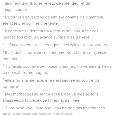
infiniment grand, tu es revêtu de splendeur et de
magnificence.
2
L’Eternel s’enveloppe de lumière comme d’un manteau, il
étend le ciel comme une tente.
3
Il construit sa demeure au-dessus de l’eau, il fait des
nuages son char, il s’avance sur les ailes du vent.
4
*Il fait des vents ses messagers, des éclairs ses serviteurs.
5
Il a établi la terre sur ses fondements : elle ne sera jamais
ébranlée.
6
Tu l’avais couverte de l’océan comme d’un vêtement, l’eau
recouvrait les montagnes ;
7
elle a fui à ta menace, elle s’est sauvée au son de ton
tonnerre.
8
Des montagnes se sont élevées, des vallées se sont
abaissées, à la place que tu leur avais fixée.
9
Tu as posé une limite que l’eau ne doit pas franchir, afin
qu’elle ne revienne plus couvrir la terre.