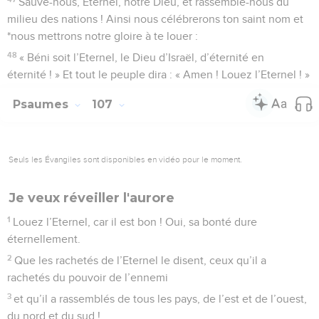
Sauve-nous, Eternel, notre Dieu, et rassemble-nous du
milieu des nations ! Ainsi nous célébrerons ton saint nom et
*nous mettrons notre gloire à te louer :
48
« Béni soit l’Eternel, le Dieu d’Israël, d’éternité en
éternité ! » Et tout le peuple dira : « Amen ! Louez l’Eternel ! »
Psaumes
107
Seuls les Évangiles sont disponibles en vidéo pour le moment.
Je veux réveiller l'aurore
1
Louez l’Eternel, car il est bon ! Oui, sa bonté dure
éternellement.
2
Que les rachetés de l’Eternel le disent, ceux qu’il a
rachetés du pouvoir de l’ennemi
3
et qu’il a rassemblés de tous les pays, de l’est et de l’ouest,
du nord et du sud !