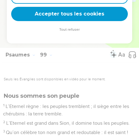
Que la mer retentisse avec tout ce qu’elle contient, le
monde et ceux qui l’habitent,
Accepter tous les cookies
8
que les fleuves battent des mains, qu’avec eux les
montagnes poussent des cris de joie
Tout refuser
9
devant l’Eternel, car il vient pour juger la terre. Il jugera le
monde avec justice, et les peuples avec droiture.
Psaumes
99
Seuls les Évangiles sont disponibles en vidéo pour le moment.
Nous sommes son peuple
1
L’Eternel règne : les peuples tremblent ; il siège entre les
chérubins : la terre tremble.
2
L’Eternel est grand dans Sion, il domine tous les peuples.
3
Qu’on célèbre ton nom grand et redoutable : il est saint !