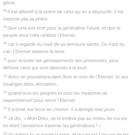
gloire.
18
Il est attentif à la prière de celui qu’on a dépouillé, il ne
méprise pas sa prière.
19
Que cela soit écrit pour la génération future, et que le
peuple ainsi créé célèbre l’Eternel,
20
car il regarde du haut de sa demeure sainte. Du haut du
ciel, l’Eternel observe la terre
21
pour écouter les gémissements des prisonniers, pour
délivrer ceux qui sont destinés à la mort.
22
Alors on proclamera dans Sion le nom de l’Eternel, et ses
louanges dans Jérusalem,
23
quand tous les peuples et tous les royaumes se
rassembleront pour servir l’Eternel.
24
Il a brisé ma force en chemin, il a abrégé mes jours.
25
Je dis : « Mon Dieu, ne m’enlève pas au milieu de ma vie,
toi dont l’existence traverse les générations ! »
26
*Autrefois tu as fondé la terre, et le ciel est l’œuvre de tes