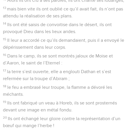
Alors ils ont cru à ses paroles, ils ont chanté ses louanges,
13
mais bien vite ils ont oublié ce qu’il avait fait, ils n’ont pas
attendu la réalisation de ses plans.
14
Ils ont été saisis de convoitise dans le désert, ils ont
provoqué Dieu dans les lieux arides.
15
Il leur a accordé ce qu’ils demandaient, puis il a envoyé le
dépérissement dans leur corps.
16
Dans le camp, ils se sont montrés jaloux de Moïse et
d’Aaron, le saint de l’Eternel :
17
la terre s’est ouverte, elle a englouti Dathan et s’est
refermée sur la troupe d’Abiram ;
18
le feu a embrasé leur troupe, la flamme a dévoré les
méchants.
19
Ils ont fabriqué un veau à Horeb, ils se sont prosternés
devant une image en métal fondu.
20
Ils ont échangé leur gloire contre la représentation d’un
bœuf qui mange l’herbe !