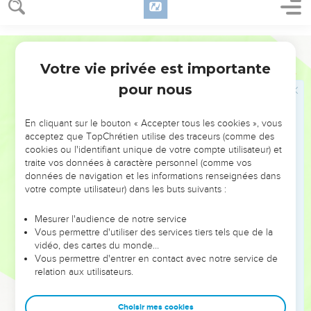
Le Seigneur est roi, il est l'unique vrai Dieu
1
Psaume. Chantez en l’honneur de l’Eternel un cantique
Segond 21
nouveau, car il a fait des merveilles ! Sa main droite et son
Votre vie privée est importante
Psaumes
98
bras saint lui ont assuré la victoire.
pour nous
2
L’Eternel a fait connaître son salut, il a révélé sa justice
sous les yeux des nations.
En cliquant sur le bouton « Accepter tous les cookies », vous
3
*Il s’est souvenu de sa bonté et de sa fidélité envers la
acceptez que TopChrétien utilise des traceurs (comme des
communauté d’Israël. Jusqu’aux extrémités de la terre, on a
cookies ou l'identifiant unique de votre compte utilisateur) et
traite vos données à caractère personnel (comme vos
vu le salut de notre Dieu.
données de navigation et les informations renseignées dans
4
Poussez des cris de joie en l’honneur de l’Eternel,
votre compte utilisateur) dans les buts suivants :
habitants de toute la terre ! Faites éclater votre allégresse et
chantez !
Mesurer l'audience de notre service
Vous permettre d'utiliser des services tiers tels que de la
5
Chantez en l’honneur de l’Eternel avec la harpe, avec la
vidéo, des cartes du monde…
harpe, au son de tous les instruments !
Vous permettre d'entrer en contact avec notre service de
relation aux utilisateurs.
6
Au son des trompettes et du cor, poussez des cris de joie
en présence du roi, de l’Eternel !
Choisir mes cookies
7