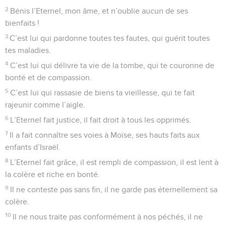
2
Bénis l’Eternel, mon âme, et n’oublie aucun de ses
bienfaits !
3
C’est lui qui pardonne toutes tes fautes, qui guérit toutes
tes maladies.
4
C’est lui qui délivre ta vie de la tombe, qui te couronne de
bonté et de compassion.
5
C’est lui qui rassasie de biens ta vieillesse, qui te fait
rajeunir comme l’aigle.
6
L’Eternel fait justice, il fait droit à tous les opprimés.
7
Il a fait connaître ses voies à Moïse, ses hauts faits aux
enfants d’Israël.
8
L’Eternel fait grâce, il est rempli de compassion, il est lent à
la colère et riche en bonté.
9
Il ne conteste pas sans fin, il ne garde pas éternellement sa
colère.
10
Il ne nous traite pas conformément à nos péchés, il ne