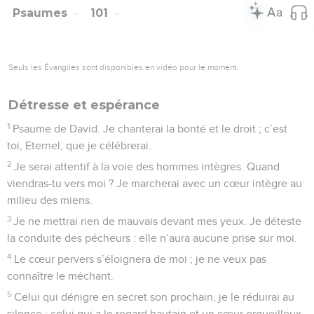
Psaumes
101
Seuls les Évangiles sont disponibles en vidéo pour le moment.
Détresse et espérance
1
Psaume de David. Je chanterai la bonté et le droit ; c’est
toi, Eternel, que je célébrerai.
2
Je serai attentif à la voie des hommes intègres. Quand
viendras-tu vers moi ? Je marcherai avec un cœur intègre au
milieu des miens.
3
Je ne mettrai rien de mauvais devant mes yeux. Je déteste
la conduite des pécheurs : elle n’aura aucune prise sur moi.
4
Le cœur pervers s’éloignera de moi ; je ne veux pas
connaître le méchant.
5
Celui qui dénigre en secret son prochain, je le réduirai au
silence ; celui qui a le regard hautain et un cœur orgueilleux,