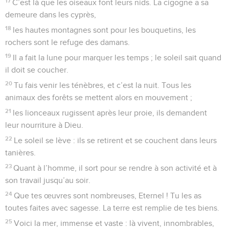
17
C’est là que les oiseaux font leurs nids. La cigogne a sa
demeure dans les cyprès,
18
les hautes montagnes sont pour les bouquetins, les
rochers sont le refuge des damans.
19
Il a fait la lune pour marquer les temps ; le soleil sait quand
il doit se coucher.
20
Tu fais venir les ténèbres, et c’est la nuit. Tous les
animaux des forêts se mettent alors en mouvement ;
21
les lionceaux rugissent après leur proie, ils demandent
leur nourriture à Dieu.
22
Le soleil se lève : ils se retirent et se couchent dans leurs
tanières.
23
Quant à l’homme, il sort pour se rendre à son activité et à
son travail jusqu’au soir.
24
Que tes œuvres sont nombreuses, Eternel ! Tu les as
toutes faites avec sagesse. La terre est remplie de tes biens.
25
Voici la mer, immense et vaste : là vivent, innombrables,