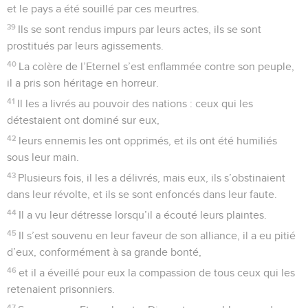
et le pays a été souillé par ces meurtres.
39
Ils se sont rendus impurs par leurs actes, ils se sont
prostitués par leurs agissements.
40
La colère de l’Eternel s’est enflammée contre son peuple,
il a pris son héritage en horreur.
41
Il les a livrés au pouvoir des nations : ceux qui les
détestaient ont dominé sur eux,
42
leurs ennemis les ont opprimés, et ils ont été humiliés
sous leur main.
43
Plusieurs fois, il les a délivrés, mais eux, ils s’obstinaient
dans leur révolte, et ils se sont enfoncés dans leur faute.
44
Il a vu leur détresse lorsqu’il a écouté leurs plaintes.
45
Il s’est souvenu en leur faveur de son alliance, il a eu pitié
d’eux, conformément à sa grande bonté,
46
et il a éveillé pour eux la compassion de tous ceux qui les
retenaient prisonniers.
47