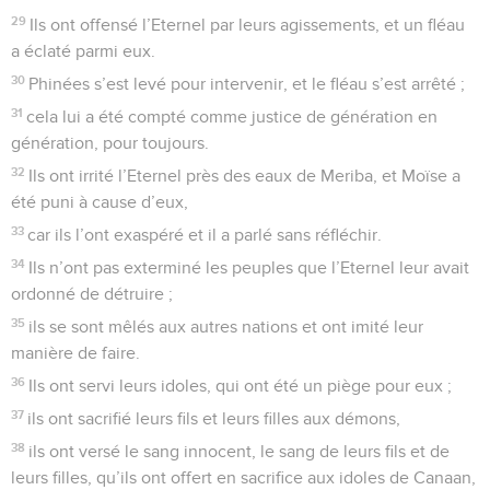
29
Ils ont offensé l’Eternel par leurs agissements, et un fléau
a éclaté parmi eux.
30
Phinées s’est levé pour intervenir, et le fléau s’est arrêté ;
31
cela lui a été compté comme justice de génération en
génération, pour toujours.
32
Ils ont irrité l’Eternel près des eaux de Meriba, et Moïse a
été puni à cause d’eux,
33
car ils l’ont exaspéré et il a parlé sans réfléchir.
34
Ils n’ont pas exterminé les peuples que l’Eternel leur avait
ordonné de détruire ;
35
ils se sont mêlés aux autres nations et ont imité leur
manière de faire.
36
Ils ont servi leurs idoles, qui ont été un piège pour eux ;
37
ils ont sacrifié leurs fils et leurs filles aux démons,
38
ils ont versé le sang innocent, le sang de leurs fils et de
leurs filles, qu’ils ont offert en sacrifice aux idoles de Canaan,