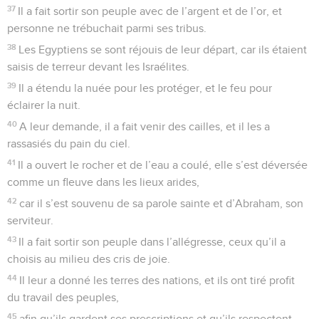
37
Il a fait sortir son peuple avec de l’argent et de l’or, et
personne ne trébuchait parmi ses tribus.
38
Les Egyptiens se sont réjouis de leur départ, car ils étaient
saisis de terreur devant les Israélites.
39
Il a étendu la nuée pour les protéger, et le feu pour
éclairer la nuit.
40
A leur demande, il a fait venir des cailles, et il les a
rassasiés du pain du ciel.
41
Il a ouvert le rocher et de l’eau a coulé, elle s’est déversée
comme un fleuve dans les lieux arides,
42
car il s’est souvenu de sa parole sainte et d’Abraham, son
serviteur.
43
Il a fait sortir son peuple dans l’allégresse, ceux qu’il a
choisis au milieu des cris de joie.
44
Il leur a donné les terres des nations, et ils ont tiré profit
du travail des peuples,
45
afin qu’ils gardent ses prescriptions et qu’ils respectent