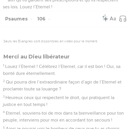
ses lois. Louez l’Eternel !
Psaumes
106
Seuls les Évangiles sont disponibles en vidéo pour le moment.
Merci au Dieu libérateur
1
Louez l’Eternel ! Célébrez l’Eternel, car il est bon ! Oui, sa
bonté dure éternellement.
2
Qui pourra dire l’extraordinaire façon d’agir de l’Eternel et
proclamer toute sa louange ?
3
Heureux ceux qui respectent le droit, qui pratiquent la
justice en tout temps !
4
Eternel, souviens-toi de moi dans ta bienveillance pour ton
peuple, interviens pour moi en accordant ton secours !
5
Ainsi je pourrai voir le bonheur de ceux que tu as choisis,