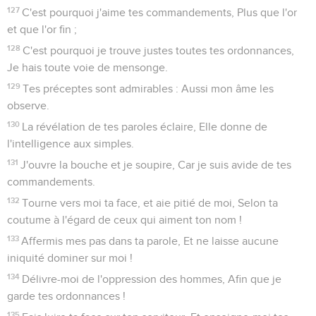
127
C'est pourquoi j'aime tes commandements, Plus que l'or
et que l'or fin ;
128
C'est pourquoi je trouve justes toutes tes ordonnances,
Je hais toute voie de mensonge.
129
Tes préceptes sont admirables : Aussi mon âme les
observe.
130
La révélation de tes paroles éclaire, Elle donne de
l'intelligence aux simples.
131
J'ouvre la bouche et je soupire, Car je suis avide de tes
commandements.
132
Tourne vers moi ta face, et aie pitié de moi, Selon ta
coutume à l'égard de ceux qui aiment ton nom !
133
Affermis mes pas dans ta parole, Et ne laisse aucune
iniquité dominer sur moi !
134
Délivre-moi de l'oppression des hommes, Afin que je
garde tes ordonnances !
135