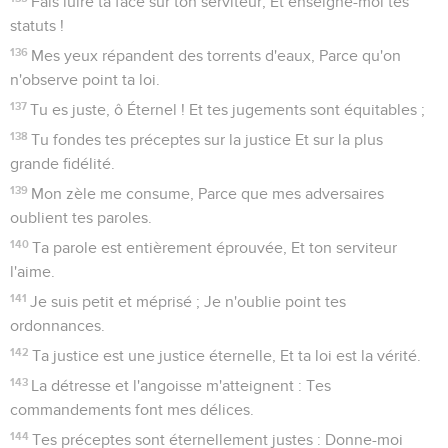
Fais luire ta face sur ton serviteur, Et enseigne-moi tes
statuts !
136
Mes yeux répandent des torrents d'eaux, Parce qu'on
n'observe point ta loi.
137
Tu es juste, ô Éternel ! Et tes jugements sont équitables ;
138
Tu fondes tes préceptes sur la justice Et sur la plus
grande fidélité.
139
Mon zèle me consume, Parce que mes adversaires
oublient tes paroles.
140
Ta parole est entièrement éprouvée, Et ton serviteur
l'aime.
141
Je suis petit et méprisé ; Je n'oublie point tes
ordonnances.
142
Ta justice est une justice éternelle, Et ta loi est la vérité.
143
La détresse et l'angoisse m'atteignent : Tes
commandements font mes délices.
144
Tes préceptes sont éternellement justes : Donne-moi