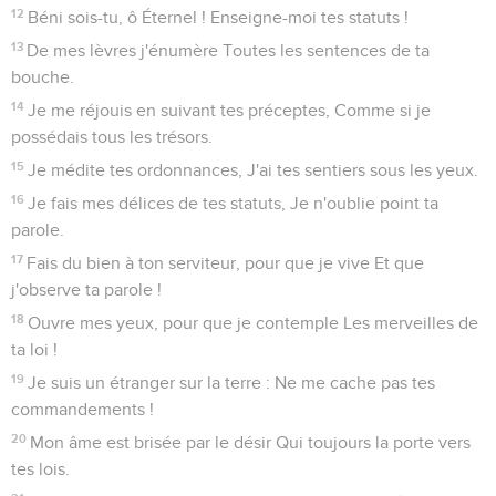
12
Béni sois-tu, ô Éternel ! Enseigne-moi tes statuts !
13
De mes lèvres j'énumère Toutes les sentences de ta
bouche.
14
Je me réjouis en suivant tes préceptes, Comme si je
possédais tous les trésors.
15
Je médite tes ordonnances, J'ai tes sentiers sous les yeux.
16
Je fais mes délices de tes statuts, Je n'oublie point ta
parole.
17
Fais du bien à ton serviteur, pour que je vive Et que
j'observe ta parole !
18
Ouvre mes yeux, pour que je contemple Les merveilles de
ta loi !
19
Je suis un étranger sur la terre : Ne me cache pas tes
commandements !
20
Mon âme est brisée par le désir Qui toujours la porte vers
tes lois.