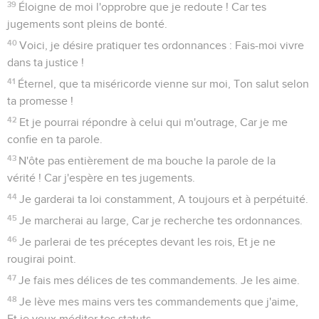
39
Éloigne de moi l'opprobre que je redoute ! Car tes
jugements sont pleins de bonté.
40
Voici, je désire pratiquer tes ordonnances : Fais-moi vivre
dans ta justice !
41
Éternel, que ta miséricorde vienne sur moi, Ton salut selon
ta promesse !
42
Et je pourrai répondre à celui qui m'outrage, Car je me
confie en ta parole.
43
N'ôte pas entièrement de ma bouche la parole de la
vérité ! Car j'espère en tes jugements.
44
Je garderai ta loi constamment, A toujours et à perpétuité.
45
Je marcherai au large, Car je recherche tes ordonnances.
46
Je parlerai de tes préceptes devant les rois, Et je ne
rougirai point.
47
Je fais mes délices de tes commandements. Je les aime.
48
Je lève mes mains vers tes commandements que j'aime,
Et je veux méditer tes statuts.