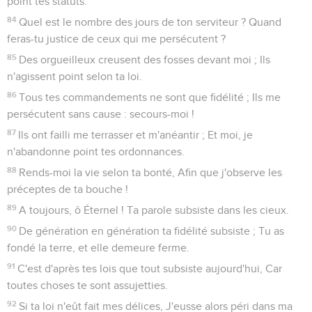
point tes statuts.
84
Quel est le nombre des jours de ton serviteur ? Quand
feras-tu justice de ceux qui me persécutent ?
85
Des orgueilleux creusent des fosses devant moi ; Ils
n'agissent point selon ta loi.
86
Tous tes commandements ne sont que fidélité ; Ils me
persécutent sans cause : secours-moi !
87
Ils ont failli me terrasser et m'anéantir ; Et moi, je
n'abandonne point tes ordonnances.
88
Rends-moi la vie selon ta bonté, Afin que j'observe les
préceptes de ta bouche !
89
A toujours, ô Éternel ! Ta parole subsiste dans les cieux.
90
De génération en génération ta fidélité subsiste ; Tu as
fondé la terre, et elle demeure ferme.
91
C'est d'après tes lois que tout subsiste aujourd'hui, Car
toutes choses te sont assujetties.
92
Si ta loi n'eût fait mes délices, J'eusse alors péri dans ma