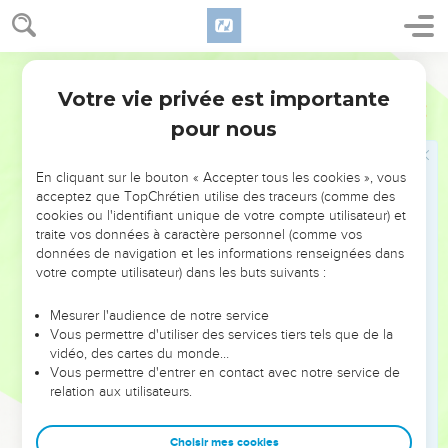
gosier.
8
Ils leur ressemblent, ceux qui les fabriquent, Tous ceux qui
Segond 1910
se confient en elles.
Votre vie privée est importante
9
Israël, confie-toi en l'Éternel ! Il est leur secours et leur
Psaumes
115
bouclier.
pour nous
10
Maison d'Aaron, confie-toi en l'Éternel ! Il est leur secours
et leur bouclier.
En cliquant sur le bouton « Accepter tous les cookies », vous
acceptez que TopChrétien utilise des traceurs (comme des
11
Vous qui craignez l'Éternel, confiez-vous en l'Éternel ! Il est
cookies ou l'identifiant unique de votre compte utilisateur) et
leur secours et leur bouclier.
traite vos données à caractère personnel (comme vos
données de navigation et les informations renseignées dans
12
L'Éternel se souvient de nous : il bénira, Il bénira la maison
votre compte utilisateur) dans les buts suivants :
d'Israël, Il bénira la maison d'Aaron,
13
Il bénira ceux qui craignent l'Éternel, les petits et les
Mesurer l'audience de notre service
Vous permettre d'utiliser des services tiers tels que de la
grands ;
vidéo, des cartes du monde…
14
L'Éternel vous multipliera ses faveurs, A vous et à vos
Vous permettre d'entrer en contact avec notre service de
enfants.
relation aux utilisateurs.
15
Soyez bénis par l'Éternel, Qui a fait les cieux et la terre !
Choisir mes cookies
16