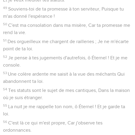
49
Souviens-toi de ta promesse à ton serviteur, Puisque tu
m'as donné l'espérance !
50
C'est ma consolation dans ma misère, Car ta promesse me
rend la vie.
51
Des orgueilleux me chargent de railleries ; Je ne m'écarte
point de ta loi.
52
Je pense à tes jugements d'autrefois, ô Éternel ! Et je me
console.
53
Une colère ardente me saisit à la vue des méchants Qui
abandonnent ta loi.
54
Tes statuts sont le sujet de mes cantiques, Dans la maison
où je suis étranger.
55
La nuit je me rappelle ton nom, ô Éternel ! Et je garde ta
loi.
56
C'est là ce qui m'est propre, Car j'observe tes
ordonnances.