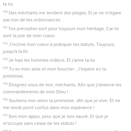
ta loi.
110
Des méchants me tendent des pièges, Et je ne m'égare
pas loin de tes ordonnances.
111
Tes préceptes sont pour toujours mon héritage, Car ils
sont la joie de mon coeur.
112
J'incline mon coeur à pratiquer tes statuts, Toujours,
jusqu'à la fin.
113
Je hais les hommes indécis, Et j'aime ta loi.
114
Tu es mon asile et mon bouclier ; J'espère en ta
promesse.
115
Éloignez-vous de moi, méchants, Afin que j'observe les
commandements de mon Dieu !
116
Soutiens-moi selon ta promesse, afin que je vive, Et ne
me rends point confus dans mon espérance !
117
Sois mon appui, pour que je sois sauvé, Et que je
m'occupe sans cesse de tes statuts !
118