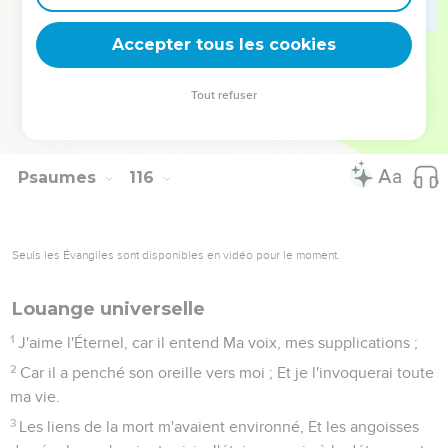
Les cieux sont les cieux de l'Éternel, Mais il a donné la
terre aux fils de l'homme.
Accepter tous les cookies
17
Ce ne sont pas les morts qui célèbrent l'Éternel, Ce n'est
aucun de ceux qui descendent dans le lieu du silence ;
Tout refuser
18
Mais nous, nous bénirons l'Éternel, Dès maintenant et à
jamais. Louez l'Éternel !
Psaumes
116
Seuls les Évangiles sont disponibles en vidéo pour le moment.
Louange universelle
1
J'aime l'Éternel, car il entend Ma voix, mes supplications ;
2
Car il a penché son oreille vers moi ; Et je l'invoquerai toute
ma vie.
3
Les liens de la mort m'avaient environné, Et les angoisses