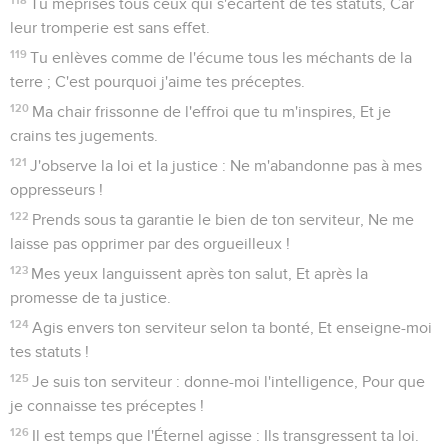
Tu méprises tous ceux qui s'écartent de tes statuts, Car
leur tromperie est sans effet.
119
Tu enlèves comme de l'écume tous les méchants de la
terre ; C'est pourquoi j'aime tes préceptes.
120
Ma chair frissonne de l'effroi que tu m'inspires, Et je
crains tes jugements.
121
J'observe la loi et la justice : Ne m'abandonne pas à mes
oppresseurs !
122
Prends sous ta garantie le bien de ton serviteur, Ne me
laisse pas opprimer par des orgueilleux !
123
Mes yeux languissent après ton salut, Et après la
promesse de ta justice.
124
Agis envers ton serviteur selon ta bonté, Et enseigne-moi
tes statuts !
125
Je suis ton serviteur : donne-moi l'intelligence, Pour que
je connaisse tes préceptes !
126
Il est temps que l'Éternel agisse : Ils transgressent ta loi.