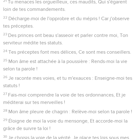
21
Tu menaces les orgueilleux, ces maudits, Qui s'égarent
loin de tes commandements.
22
Décharge-moi de l'opprobre et du mépris ! Car j'observe
tes préceptes.
23
Des princes ont beau s'asseoir et parler contre moi, Ton
serviteur médite tes statuts.
24
Tes préceptes font mes délices, Ce sont mes conseillers.
25
Mon âme est attachée à la poussière : Rends-moi la vie
selon ta parole !
26
Je raconte mes voies, et tu m'exauces : Enseigne-moi tes
statuts !
27
Fais-moi comprendre la voie de tes ordonnances, Et je
méditerai sur tes merveilles !
28
Mon âme pleure de chagrin : Relève-moi selon ta parole !
29
Éloigne de moi la voie du mensonge, Et accorde-moi la
grâce de suivre ta loi !
30
Je choisis la voie de la vérité, Je place tes lois sous mes