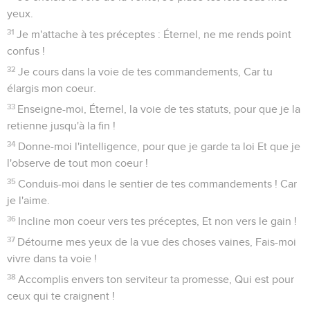
yeux.
31
Je m'attache à tes préceptes : Éternel, ne me rends point
confus !
32
Je cours dans la voie de tes commandements, Car tu
élargis mon coeur.
33
Enseigne-moi, Éternel, la voie de tes statuts, pour que je la
retienne jusqu'à la fin !
34
Donne-moi l'intelligence, pour que je garde ta loi Et que je
l'observe de tout mon coeur !
35
Conduis-moi dans le sentier de tes commandements ! Car
je l'aime.
36
Incline mon coeur vers tes préceptes, Et non vers le gain !
37
Détourne mes yeux de la vue des choses vaines, Fais-moi
vivre dans ta voie !
38
Accomplis envers ton serviteur ta promesse, Qui est pour
ceux qui te craignent !