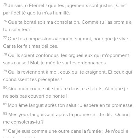
75
Je sais, ô Éternel ! que tes jugements sont justes ; C'est
par fidélité que tu m'as humilié.
76
Que ta bonté soit ma consolation, Comme tu l'as promis à
ton serviteur !
77
Que tes compassions viennent sur moi, pour que je vive !
Car ta loi fait mes délices.
78
Qu'ils soient confondus, les orgueilleux qui m'oppriment
sans cause ! Moi, je médite sur tes ordonnances.
79
Qu'ils reviennent à moi, ceux qui te craignent, Et ceux qui
connaissent tes préceptes !
80
Que mon coeur soit sincère dans tes statuts, Afin que je
ne sois pas couvert de honte !
81
Mon âme languit après ton salut ; J'espère en ta promesse.
82
Mes yeux languissent après ta promesse ; Je dis : Quand
me consoleras-tu ?
83
Car je suis comme une outre dans la fumée ; Je n'oublie