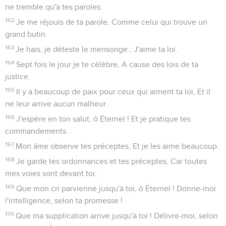
ne tremble qu'à tes paroles.
162
Je me réjouis de ta parole, Comme celui qui trouve un
grand butin.
163
Je hais, je déteste le mensonge ; J'aime ta loi.
164
Sept fois le jour je te célèbre, A cause des lois de ta
justice.
165
Il y a beaucoup de paix pour ceux qui aiment ta loi, Et il
ne leur arrive aucun malheur.
166
J'espère en ton salut, ô Éternel ! Et je pratique tes
commandements.
167
Mon âme observe tes préceptes, Et je les aime beaucoup.
168
Je garde tes ordonnances et tes préceptes, Car toutes
mes voies sont devant toi.
169
Que mon cri parvienne jusqu'à toi, ô Éternel ! Donne-moi
l'intelligence, selon ta promesse !
170
Que ma supplication arrive jusqu'à toi ! Délivre-moi, selon