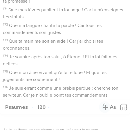
ta promesse !
171
Que mes lèvres publient ta louange ! Car tu m'enseignes
tes statuts.
172
Que ma langue chante ta parole ! Car tous tes
commandements sont justes.
173
Que ta main me soit en aide ! Car j'ai choisi tes
ordonnances.
174
Je soupire après ton salut, ô Éternel ! Et ta loi fait mes
délices.
175
Que mon âme vive et qu'elle te loue ! Et que tes
jugements me soutiennent !
176
Je suis errant comme une brebis perdue ; cherche ton
serviteur, Car je n'oublie point tes commandements.
Psaumes
120
Seuls les Évangiles sont disponibles en vidéo pour le moment.