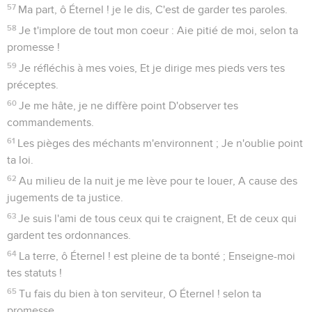
57
Ma part, ô Éternel ! je le dis, C'est de garder tes paroles.
58
Je t'implore de tout mon coeur : Aie pitié de moi, selon ta
promesse !
59
Je réfléchis à mes voies, Et je dirige mes pieds vers tes
préceptes.
60
Je me hâte, je ne diffère point D'observer tes
commandements.
61
Les pièges des méchants m'environnent ; Je n'oublie point
ta loi.
62
Au milieu de la nuit je me lève pour te louer, A cause des
jugements de ta justice.
63
Je suis l'ami de tous ceux qui te craignent, Et de ceux qui
gardent tes ordonnances.
64
La terre, ô Éternel ! est pleine de ta bonté ; Enseigne-moi
tes statuts !
65
Tu fais du bien à ton serviteur, O Éternel ! selon ta
promesse.