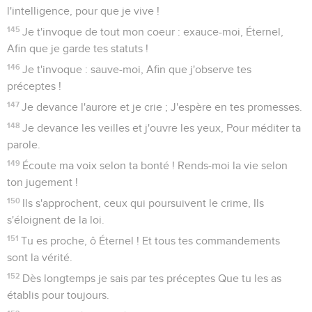
l'intelligence, pour que je vive !
145
Je t'invoque de tout mon coeur : exauce-moi, Éternel,
Afin que je garde tes statuts !
146
Je t'invoque : sauve-moi, Afin que j'observe tes
préceptes !
147
Je devance l'aurore et je crie ; J'espère en tes promesses.
148
Je devance les veilles et j'ouvre les yeux, Pour méditer ta
parole.
149
Écoute ma voix selon ta bonté ! Rends-moi la vie selon
ton jugement !
150
Ils s'approchent, ceux qui poursuivent le crime, Ils
s'éloignent de la loi.
151
Tu es proche, ô Éternel ! Et tous tes commandements
sont la vérité.
152
Dès longtemps je sais par tes préceptes Que tu les as
établis pour toujours.