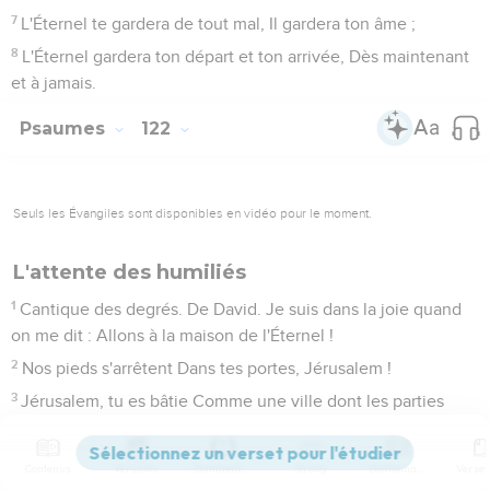
7
L'Éternel te gardera de tout mal, Il gardera ton âme ;
8
L'Éternel gardera ton départ et ton arrivée, Dès maintenant
et à jamais.
Psaumes
122
Seuls les Évangiles sont disponibles en vidéo pour le moment.
L'attente des humiliés
1
Cantique des degrés. De David. Je suis dans la joie quand
on me dit : Allons à la maison de l'Éternel !
2
Nos pieds s'arrêtent Dans tes portes, Jérusalem !
3
Jérusalem, tu es bâtie Comme une ville dont les parties
sont liées ensemble.
4
C'est là que montent les tribus, les tribus de l'Éternel, Selon
Contenus
Versions
Commentaires
Strong
Dictionnaire
la loi d'Israël, Pour louer le nom de l'Éternel.