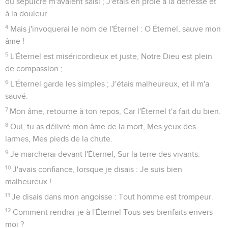
du sépulcre m'avaient saisi ; J'étais en proie à la détresse et
à la douleur.
4
Mais j'invoquerai le nom de l'Éternel : O Éternel, sauve mon
âme !
5
L'Éternel est miséricordieux et juste, Notre Dieu est plein
de compassion ;
6
L'Éternel garde les simples ; J'étais malheureux, et il m'a
sauvé.
7
Mon âme, retourne à ton repos, Car l'Éternel t'a fait du bien.
8
Oui, tu as délivré mon âme de la mort, Mes yeux des
larmes, Mes pieds de la chute.
9
Je marcherai devant l'Éternel, Sur la terre des vivants.
10
J'avais confiance, lorsque je disais : Je suis bien
malheureux !
11
Je disais dans mon angoisse : Tout homme est trompeur.
12
Comment rendrai-je à l'Éternel Tous ses bienfaits envers
moi ?