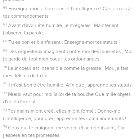
66
Enseigne-moi le bon sens et l'intelligence ! Car je crois à
tes commandements.
67
Avant d'avoir été humilié, je m'égarais ; Maintenant
j'observe ta parole.
68
Tu es bon et bienfaisant ; Enseigne-moi tes statuts !
69
Des orgueilleux imaginent contre moi des faussetés ; Moi,
je garde de tout mon coeur tes ordonnances.
70
Leur coeur est insensible comme la graisse ; Moi, je fais
mes délices de ta loi.
71
Il m'est bon d'être humilié, Afin que j'apprenne tes statuts.
72
Mieux vaut pour moi la loi de ta bouche Que mille objets
d'or et d'argent.
73
Tes mains m'ont créé, elles m'ont formé ; Donne-moi
l'intelligence, pour que j'apprenne tes commandements !
74
Ceux qui te craignent me voient et se réjouissent, Car
j'espère en tes promesses.